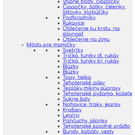
Vtipné body, čiapočky
Čiapočky, šatky, čelenky,
šiltovky, klobúčiky
Podbradníky
Rukavice
Oblečenie ku krstu, na
slávnosť
Oblečenie na zimu
Móda pre mamičky
Svetríky
Tričká, tuniky dl. rukáv
Tričká, tuniky kr. rukáv
Blúzky
Blúzky
Topy, tielka
Tehotenské pásy
Tepláky,mikiny,súpravy
Tehotenské pyžama, košeľe
Sukne,šaty
Nohavice, traky, jeansy
Kraťasy
Legíny
Pančuchy, silonky
Tehotenské spodné prádlo
Bundy, kabáty, vesty