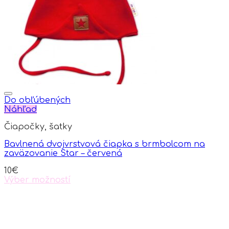
Do obľúbených
Náhľad
Čiapočky, šatky
Bavlnená dvojvrstvová čiapka s brmbolcom na
zaväzovanie Star – červená
10
€
Výber možností
This
product
has
multiple
variants.