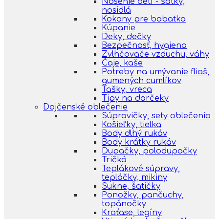
Nosenie detí - šatky,
nosidlá
Kokony pre babatka
Kúpanie
Deky, dečky
Bezpečnosť, hygiena
Zvlhčovače vzduchu, váhy
Čaje, kaše
Potreby na umývanie fliaš,
gumených cumlíkov
Tašky, vreca
Tipy na darčeky
Dojčenské oblečenie
Súpravičky, sety oblečenia
Košieľky, tielka
Body dlhý rukáv
Body krátky rukáv
Dupačky, polodupačky
Tričká
Teplákové súpravy,
tepláčky, mikiny
Sukne, šatičky
Ponožky, pančuchy,
topánočky
Kraťase, legíny