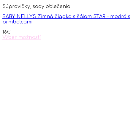
Súpravičky, sady oblečenia
BABY NELLYS Zimná čiapka s šálom STAR – modrá s
brmbolcami
16
€
Výber možností
This
product
has
multiple
variants.
The
options
may
be
chosen
on
the
product
page