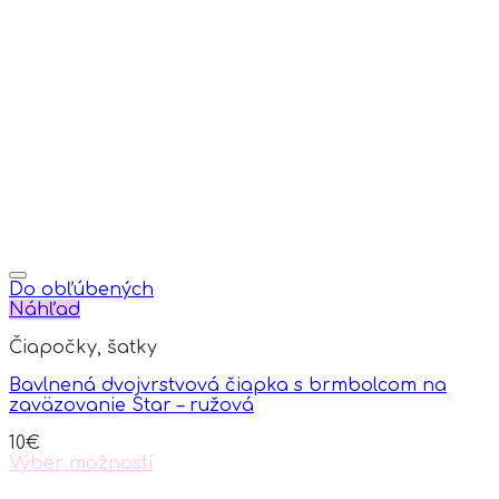
Do obľúbených
Náhľad
Čiapočky, šatky
Bavlnená dvojvrstvová čiapka s brmbolcom na
zaväzovanie Star – ružová
10
€
Výber možností
This