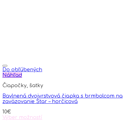
Do obľúbených
Náhľad
Čiapočky, šatky
Bavlnená dvojvrstvová čiapka s brmbolcom na
zaväzovanie Star – horčicová
10
€
Výber možností
This
product
has