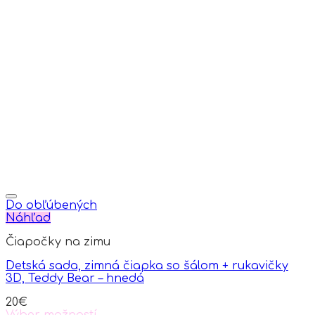
Do obľúbených
Náhľad
Čiapočky na zimu
Detská sada, zimná čiapka so šálom + rukavičky
3D, Teddy Bear – hnedá
20
€
Výber možností