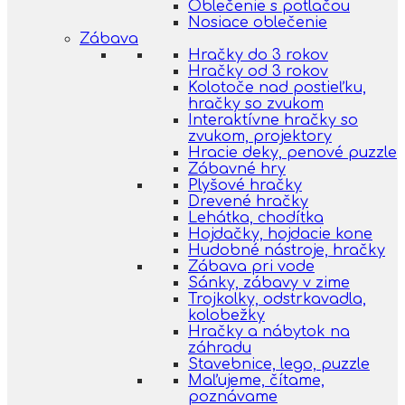
Oblečenie s potlačou
Nosiace oblečenie
Zábava
Hračky do 3 rokov
Hračky od 3 rokov
Kolotoče nad postieľku,
hračky so zvukom
Interaktívne hračky so
zvukom, projektory
Hracie deky, penové puzzle
Zábavné hry
Plyšové hračky
Drevené hračky
Lehátka, chodítka
Hojdačky, hojdacie kone
Hudobné nástroje, hračky
Zábava pri vode
Sánky, zábavy v zime
Trojkolky, odstrkavadla,
kolobežky
Hračky a nábytok na
záhradu
Stavebnice, lego, puzzle
Maľujeme, čítame,
poznávame