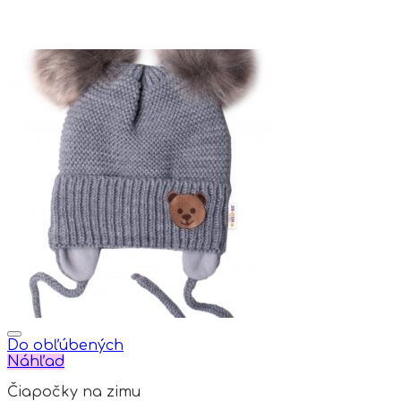
Do obľúbených
Náhľad
Čiapočky na zimu