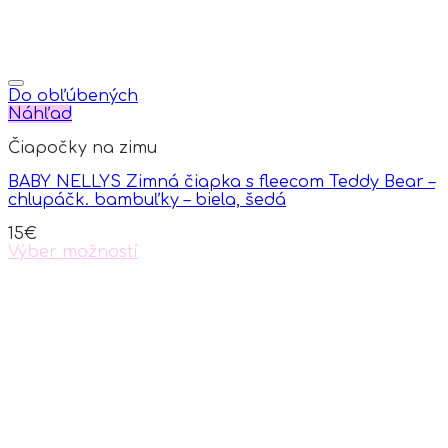
Do obľúbených
Náhľad
Čiapočky na zimu
BABY NELLYS Zimná čiapka s fleecom Teddy Bear –
chlupáčk. bambuľky – biela, šedá
15
€
Výber možností
This
product
has
multiple
variants.
The
options
may
be
chosen