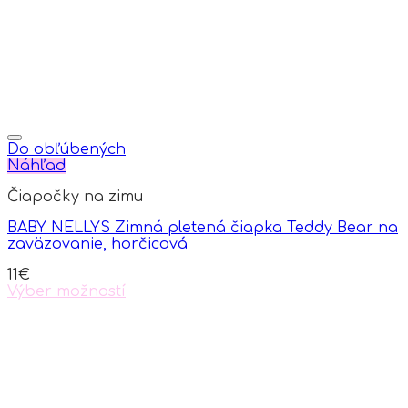
Do obľúbených
Náhľad
Čiapočky na zimu
BABY NELLYS Zimná pletená čiapka Teddy Bear na
zaväzovanie, horčicová
11
€
Výber možností
This
product
has
multiple
variants.
The
options