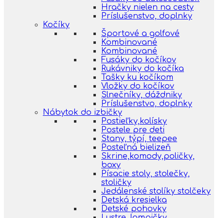
Hračky nielen na cesty
Príslušenstvo, doplnky
Kočíky
Športové a golfové
Kombinované
Kombinované
Fusáky do kočíkov
Rukávniky do kočíka
Tašky ku kočíkom
Vložky do kočíkov
Slnečníky, dáždniky
Príslušenstvo, doplnky
Nábytok do izbičky
Postieľky,kolísky
Postele pre deti
Stany, týpí, teepee
Posteľná bielizeň
Skrine,komody,poličky,
boxy
Písacie stoly, stolečky,
stoličky
Jedálenské stolíky stolčeky
Detská kresielka
Detské pohovky
Lustre, lampičky