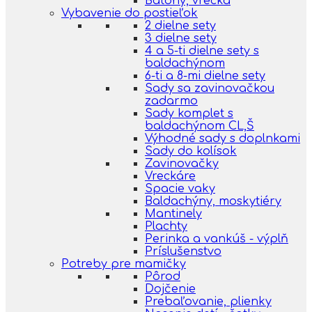
Batohy, vrecká
Vybavenie do postieľok
2 dielne sety
3 dielne sety
4 a 5-ti dielne sety s
baldachýnom
6-ti a 8-mi dielne sety
Sady sa zavinovačkou
zadarmo
Sady komplet s
baldachýnom CL,Š
Výhodné sady s doplnkami
Sady do kolísok
Zavinovačky
Vreckáre
Spacie vaky
Baldachýny, moskytiéry
Mantinely
Plachty
Perinka a vankúš - výplň
Príslušenstvo
Potreby pre mamičky
Pôrod
Dojčenie
Prebaľovanie, plienky