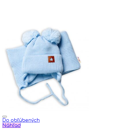
Do obľúbených
Náhľad