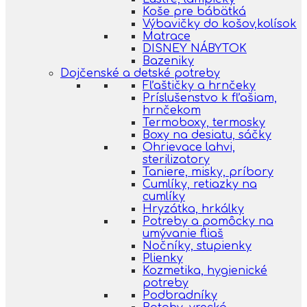
Koše pre bábätká
Výbavičky do košov,kolísok
Matrace
DISNEY NÁBYTOK
Bazeniky
Dojčenské a detské potreby
Fľaštičky a hrnčeky
Príslušenstvo k fľašiam,
hrnčekom
Termoboxy, termosky
Boxy na desiatu, sáčky
Ohrievace lahvi,
sterilizatory
Taniere, misky, príbory
Cumlíky, retiazky na
cumlíky
Hryzátka, hrkálky
Potreby a pomôcky na
umývanie fliaš
Nočníky, stupienky
Plienky
Kozmetika, hygienické
potreby
Podbradníky