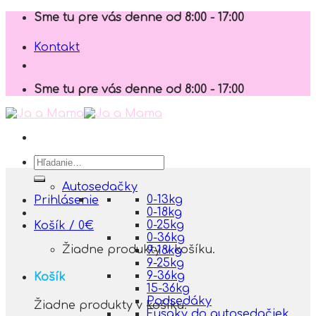
Skip
Sme tu pre vás denne od 8:00 - 17:00
to
content
Kontakt
Sme tu pre vás denne od 8:00 - 17:00
Hľadať:
Autosedačky
0-13kg
Prihlásenie
0-18kg
0-25kg
Košík /
0
€
0-36kg
Žiadne produkty v košíku.
9-18kg
9-25kg
9-36kg
Košík
15-36kg
Podsedáky
Žiadne produkty v košíku.
Fusaky do autosedačiek