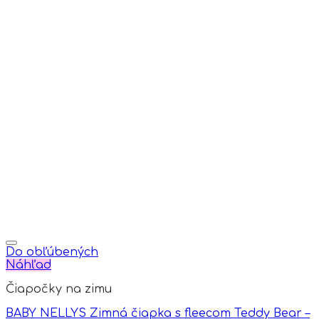
may
be
chosen
on
the
product
page
Do obľúbených
Náhľad
Čiapočky na zimu
BABY NELLYS Zimná čiapka s fleecom Teddy Bear –