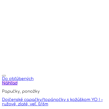
Do obľúbených
Náhľad
Papučky, ponožky
Dojčenské capačky/topánočky s kožúškom YO ! –
ružové, zlaté, veľ. 0/6m