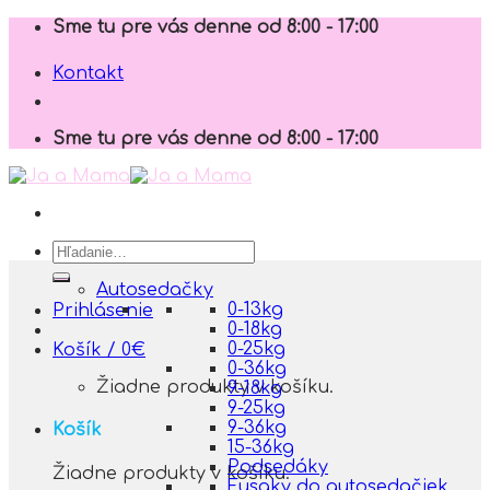
Skip
Sme tu pre vás denne od 8:00 - 17:00
to
content
Kontakt
Sme tu pre vás denne od 8:00 - 17:00
Hľadať:
Autosedačky
0-13kg
Prihlásenie
0-18kg
0-25kg
Košík /
0
€
0-36kg
Žiadne produkty v košíku.
9-18kg
9-25kg
9-36kg
Košík
15-36kg
Podsedáky
Žiadne produkty v košíku.
Fusaky do autosedačiek