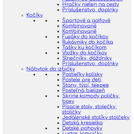
Hračky nielen na cesty
Príslušenstvo, doplnky
Kočíky
Športové a golfové
Kombinované
Kombinované
Fusáky do kočíkov
Rukávniky do kočíka
Tašky ku kočíkom
Vložky do kočíkov
Slnečníky, dáždniky
Príslušenstvo, doplnky
Nábytok do izbičky
Postieľky,kolísky
Postele pre deti
Stany, týpí, teepee
Posteľná bielizeň
Skrine,komody,poličky,
boxy
Písacie stoly, stolečky,
stoličky
Jedálenské stolíky stolčeky
Detská kresielka
Detské pohovky
Lustre, lampičky