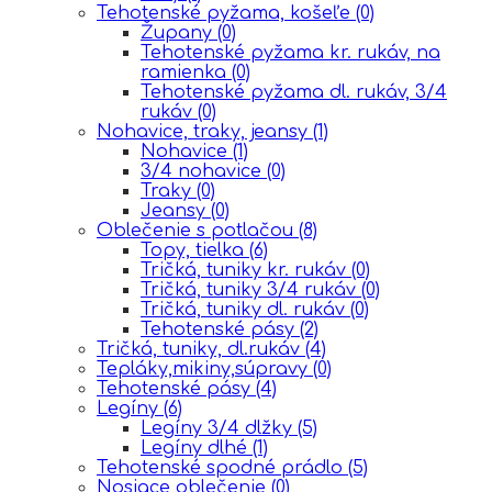
Tehotenské pyžama, košeľe
(0)
Župany
(0)
Tehotenské pyžama kr. rukáv, na
ramienka
(0)
Tehotenské pyžama dl. rukáv, 3/4
rukáv
(0)
Nohavice, traky, jeansy
(1)
Nohavice
(1)
3/4 nohavice
(0)
Traky
(0)
Jeansy
(0)
Oblečenie s potlačou
(8)
Topy, tielka
(6)
Tričká, tuniky kr. rukáv
(0)
Tričká, tuniky 3/4 rukáv
(0)
Tričká, tuniky dl. rukáv
(0)
Tehotenské pásy
(2)
Tričká, tuniky, dl.rukáv
(4)
Tepláky,mikiny,súpravy
(0)
Tehotenské pásy
(4)
Legíny
(6)
Legíny 3/4 dlžky
(5)
Legíny dlhé
(1)
Tehotenské spodné prádlo
(5)
Nosiace oblečenie
(0)