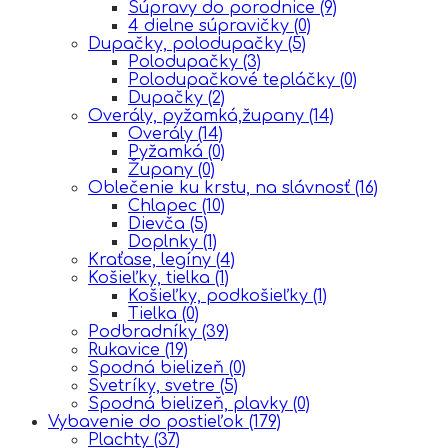
Súpravy do porodnice
(9)
4 dielne súpravičky
(0)
Dupačky, polodupačky
(5)
Polodupačky
(3)
Polodupačkové tepláčky
(0)
Dupačky
(2)
Overály, pyžamká,župany
(14)
Overály
(14)
Pyžamká
(0)
Župany
(0)
Oblečenie ku krstu, na slávnosť
(16)
Chlapec
(10)
Dievča
(5)
Doplnky
(1)
Kraťase, legíny
(4)
Košieľky, tielka
(1)
Košieľky, podkošieľky
(1)
Tielka
(0)
Podbradníky
(39)
Rukavice
(19)
Spodná bielizeň
(0)
Svetríky, svetre
(5)
Spodná bielizeň, plavky
(0)
Vybavenie do postieľok
(179)
Plachty
(37)