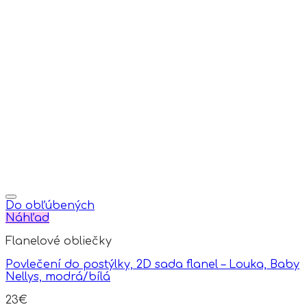
on
the
product
page
Do obľúbených
Náhľad
Flanelové obliečky
Povlečení do postýlky, 2D sada flanel – Louka, Baby
Nellys, modrá/bílá
23
€