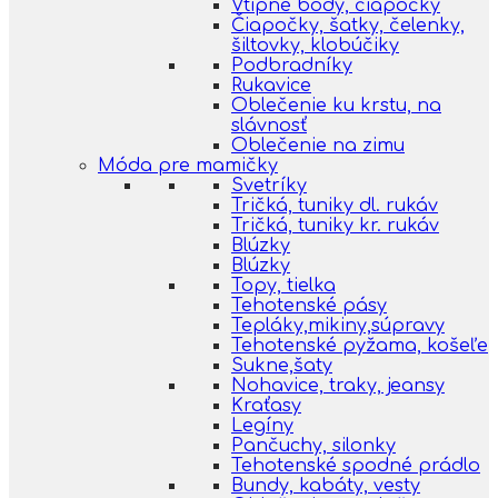
Vtipné body, čiapočky
Čiapočky, šatky, čelenky,
šiltovky, klobúčiky
Podbradníky
Rukavice
Oblečenie ku krstu, na
slávnosť
Oblečenie na zimu
Móda pre mamičky
Svetríky
Tričká, tuniky dl. rukáv
Tričká, tuniky kr. rukáv
Blúzky
Blúzky
Topy, tielka
Tehotenské pásy
Tepláky,mikiny,súpravy
Tehotenské pyžama, košeľe
Sukne,šaty
Nohavice, traky, jeansy
Kraťasy
Legíny
Pančuchy, silonky
Tehotenské spodné prádlo
Bundy, kabáty, vesty