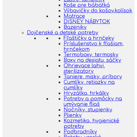
Koše pre bábätká
Výbavičky do košov,kolísok
Matrace
DISNEY NÁBYTOK
Bazeniky
Dojčenské a detské potreby
Fľaštičky a hrnčeky
Príslušenstvo k fľašiam,
hrnčekom
Termoboxy, termosky
Boxy na desiatu, sáčky
Ohrievace lahvi,
sterilizatory
Taniere, misky, príbory
Cumlíky, retiazky na
cumlíky
Hryzátka, hrkálky
Potreby a pomôcky na
umývanie fliaš
Nočníky, stupienky
Plienky
Kozmetika, hygienické
potreby
Podbradníky