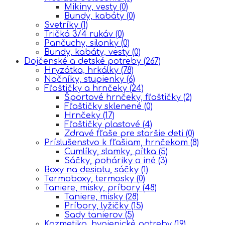
Mikiny, vesty
(0)
Bundy, kabáty
(0)
Svetríky
(1)
Tričká 3/4 rukáv
(0)
Pančuchy, silonky
(0)
Bundy, kabáty, vesty
(0)
Dojčenské a detské potreby
(267)
Hryzátka, hrkálky
(78)
Nočníky, stupienky
(6)
Fľaštičky a hrnčeky
(24)
Športové hrnčeky, fľaštičky
(2)
Fľaštičky sklenené
(0)
Hrnčeky
(17)
Fľaštičky plastové
(4)
Zdravé fľaše pre staršie deti
(0)
Príslušenstvo k fľašiam, hrnčekom
(8)
Cumlíky, slamky, pítka
(5)
Sáčky, poháriky a iné
(3)
Boxy na desiatu, sáčky
(1)
Termoboxy, termosky
(0)
Taniere, misky, príbory
(48)
Taniere, misky
(28)
Príbory, lyžičky
(15)
Sady tanierov
(5)
Kozmetika, hygienické potreby
(19)