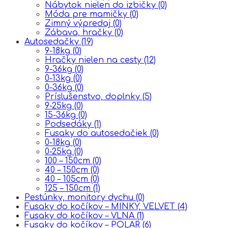
Nábytok nielen do izbičky
(0)
Móda pre mamičky
(0)
Zimný výpredaj
(0)
Zábava, hračky
(0)
Autosedačky
(19)
9-18kg
(0)
Hračky nielen na cesty
(12)
9-36kg
(0)
0-13kg
(0)
0-36kg
(0)
Príslušenstvo, doplnky
(5)
9-25kg
(0)
15-36kg
(0)
Podsedáky
(1)
Fusaky do autosedačiek
(0)
0-18kg
(0)
0-25kg
(0)
100 – 150cm
(0)
40 – 150cm
(0)
40 – 105cm
(0)
125 – 150cm
(1)
Pestúnky, monitory dychu
(0)
Fusaky do kočíkov – MINKY, VELVET
(4)
Fusaky do kočíkov – VLNA
(1)
Fusaky do kočíkov – POLAR
(6)