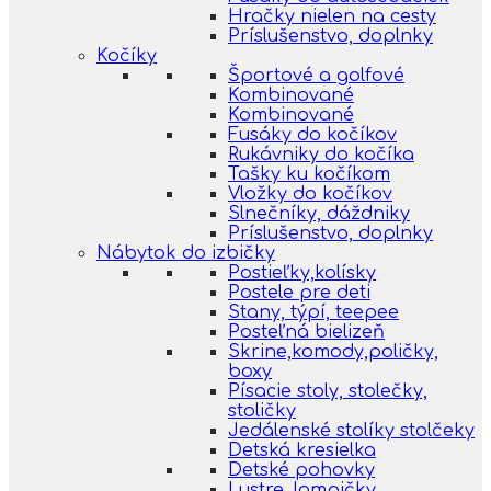
Hračky nielen na cesty
Príslušenstvo, doplnky
Kočíky
Športové a golfové
Kombinované
Kombinované
Fusáky do kočíkov
Rukávniky do kočíka
Tašky ku kočíkom
Vložky do kočíkov
Slnečníky, dáždniky
Príslušenstvo, doplnky
Nábytok do izbičky
Postieľky,kolísky
Postele pre deti
Stany, týpí, teepee
Posteľná bielizeň
Skrine,komody,poličky,
boxy
Písacie stoly, stolečky,
stoličky
Jedálenské stolíky stolčeky
Detská kresielka
Detské pohovky
Lustre, lampičky