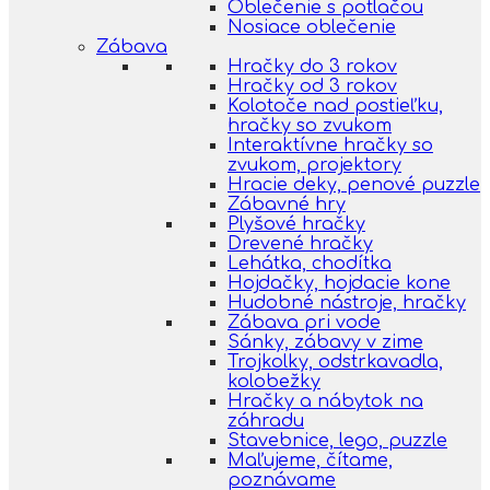
Oblečenie s potlačou
Nosiace oblečenie
Zábava
Hračky do 3 rokov
Hračky od 3 rokov
Kolotoče nad postieľku,
hračky so zvukom
Interaktívne hračky so
zvukom, projektory
Hracie deky, penové puzzle
Zábavné hry
Plyšové hračky
Drevené hračky
Lehátka, chodítka
Hojdačky, hojdacie kone
Hudobné nástroje, hračky
Zábava pri vode
Sánky, zábavy v zime
Trojkolky, odstrkavadla,
kolobežky
Hračky a nábytok na
záhradu
Stavebnice, lego, puzzle
Maľujeme, čítame,
poznávame