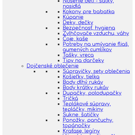
Nosenie detí - šatky,
nosidlá
Kokony pre babatka
Kúpanie
Deky, dečky
Bezpečnosť, hygiena
Zvlhčovače vzduchu, váhy
Čaje, kaše
Potreby na umývanie fliaš,
gumených cumlíkov
Tašky, vreca
Tipy na darčeky
Dojčenské oblečenie
Súpravičky, sety oblečenia
Košieľky, tielka
Body dlhý rukáv
Body krátky rukáv
Dupačky, polodupačky
Tričká
Teplákové súpravy,
tepláčky, mikiny
Sukne, šatičky
Ponožky, pančuchy,
topánočky
Kraťase, legíny