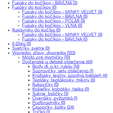
Fusaky do kočíkov – BAVLNA
(2)
Fusáky do kočíkov
(0)
Fusaky do kočíkov – MINKY, VELVET
(0)
Fusaky do kočíkov – BAVLNA
(0)
Fusaky do kočíkov – POLAR
(0)
Fusaky do kočíkov – VLNA
(0)
Rukávniky do kočíka
(0)
Fusaky do kočíkov – MINKY, VELVET
(0)
Fusaky do kočíkov – BAVLNA
(0)
0-25kg
(0)
Svetríky, svetre
(0)
Výpredaj, zľavy, dopredaj
(103)
Móda pre mamičky
(10)
Dojčenské a detské oblečenie
(60)
Body dl. a kr. rukáv
(16)
Súpravičky, sety oblečenia
(1)
Kraťasky, legíny, spodná bielizeň
(4)
Tepláky, teplákovky, mikiny
(6)
Rukavičky
(0)
Košieľky, kabátiky, tielka
(0)
Sukne, šatičky
(3)
Overálky, pyžamká
(1)
Podbradníky
(0)
Čiapočky, šatky
(24)
Tričká
(1)