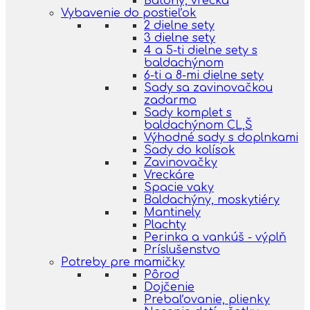
Batohy, vrecká
Vybavenie do postieľok
2 dielne sety
3 dielne sety
4 a 5-ti dielne sety s
baldachýnom
6-ti a 8-mi dielne sety
Sady sa zavinovačkou
zadarmo
Sady komplet s
baldachýnom CL,Š
Výhodné sady s doplnkami
Sady do kolísok
Zavinovačky
Vreckáre
Spacie vaky
Baldachýny, moskytiéry
Mantinely
Plachty
Perinka a vankúš - výplň
Príslušenstvo
Potreby pre mamičky
Pôrod
Dojčenie
Prebaľovanie, plienky