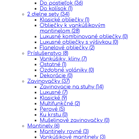
Do postieľok
(36)
Do kolísok
(1)
2 dielne sety
(34)
Klasické obliečky
(1)
Obliečky k vankúšikovým
mantinelom
(28)
Luxusné kombinované obliečky
(0)
Luxusné obliečky s výšivkou
(0)
Flanelové obliečky
(2)
Príslušenstvo
(8)
Vankúšiky, kliny
(7)
Ostatné
(1)
Ozdobné volániky
(0)
Dekorácie
(0)
Zavinovačky
(37)
Zavinovacie na stuhy
(14)
Luxusné
(7)
Klasické
(9)
Multifunkčné
(2)
Perové
(5)
Ku krstu
(0)
Mušelinové zavinovačky
(0)
Mantinely
(6)
Mantinely rovné
(3)
Vankúšikové mantinely
(3)