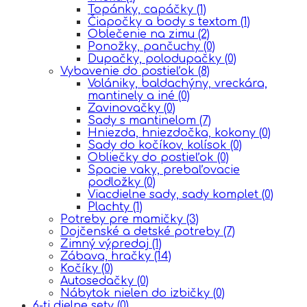
Topánky, capáčky
(1)
Čiapočky a body s textom
(1)
Oblečenie na zimu
(2)
Ponožky, pančuchy
(0)
Dupačky, polodupačky
(0)
Vybavenie do postieľok
(8)
Volániky, baldachýny, vreckára,
mantinely a iné
(0)
Zavinovačky
(0)
Sady s mantinelom
(7)
Hniezda, hniezdočka, kokony
(0)
Sady do kočíkov, kolísok
(0)
Obliečky do postieľok
(0)
Spacie vaky, prebaľovacie
podložky
(0)
Viacdielne sady, sady komplet
(0)
Plachty
(1)
Potreby pre mamičky
(3)
Dojčenské a detské potreby
(7)
Zimný výpredaj
(1)
Zábava, hračky
(14)
Kočíky
(0)
Autosedačky
(0)
Nábytok nielen do izbičky
(0)
6-ti dielne sety
(0)