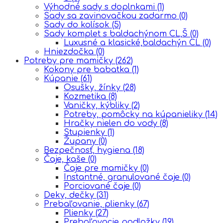
Výhodné sady s doplnkami
(1)
Sady sa zavinovačkou zadarmo
(0)
Sady do kolísok
(5)
Sady komplet s baldachýnom CL,Š
(0)
Luxusné a klasické,baldachýn CL
(0)
Hniezdočka
(0)
Potreby pre mamičky
(262)
Kokony pre babatka
(1)
Kúpanie
(61)
Osušky, žínky
(28)
Kozmetika
(8)
Vaničky, kýbliky
(2)
Potreby, pomôcky na kúpanieliky
(14)
Hračky nielen do vody
(8)
Stupienky
(1)
Župany
(0)
Bezpečnosť, hygiena
(18)
Čaje, kaše
(0)
Čaje pre mamičky
(0)
Instantné, granulované čaje
(0)
Porciované čaje
(0)
Deky, dečky
(31)
Prebaľovanie, plienky
(67)
Plienky
(27)
Prebaľovacie podložky
(19)