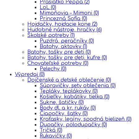
Prasiatko Peppa
(2)
LoL
(0)
Mimoňovia – Mimoni
(0)
Princezná Sofia
(0)
Hojdačky, hojdacie kone
(2)
Hudobné nástroje, hračky
(6)
Školské potreby
(1)
Puzdrá, peračníky
(0)
Batohy, aktovky
(1)
Batohy, tašky pre deti
(0)
Batohy, tašky pre deti, kufre
(0)
Chovateľské potreby
(0)
Pelechy
(0)
Výpredaj
(0)
Dojčenské a detské oblečenie
(0)
Súpravičky, sety oblečenia
(0)
Tepláky, teplákovky
(0)
Košieľky, kabátiky, tielka
(0)
Sukne, šatičky
(0)
Body dl. a kr. rukáv
(0)
Čiapočky, šatky
(0)
Kraťasky, legíny, spodná bielizeň
(0)
Dupačky, polodupačky
(0)
Tričká
(0)
Rukavičky
(0)