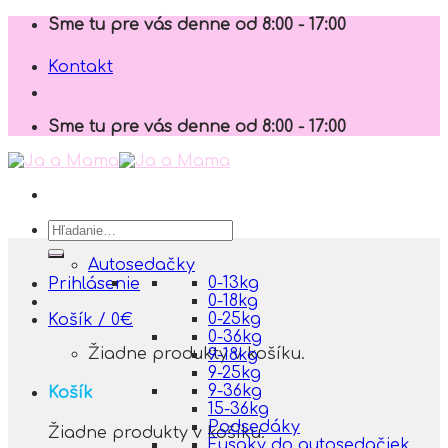
Skip
Sme tu pre vás denne od 8:00 - 17:00
to
content
Kontakt
Sme tu pre vás denne od 8:00 - 17:00
Hľadať:
Autosedačky
0-13kg
Prihlásenie
0-18kg
0-25kg
Košík /
0
€
0-36kg
Žiadne produkty v košíku.
9-18kg
9-25kg
9-36kg
Košík
15-36kg
Podsedáky
Žiadne produkty v košíku.
Fusaky do autosedačiek