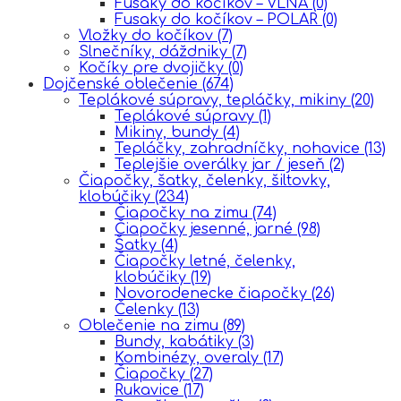
Fusaky do kočíkov – VLNA
(0)
Fusaky do kočíkov – POLAR
(0)
Vložky do kočíkov
(7)
Slnečníky, dáždniky
(7)
Kočíky pre dvojičky
(0)
Dojčenské oblečenie
(674)
Teplákové súpravy, tepláčky, mikiny
(20)
Teplákové súpravy
(1)
Mikiny, bundy
(4)
Tepláčky, zahradníčky, nohavice
(13)
Teplejšie overálky jar / jeseň
(2)
Čiapočky, šatky, čelenky, šiltovky,
klobúčiky
(234)
Čiapočky na zimu
(74)
Čiapočky jesenné, jarné
(98)
Šatky
(4)
Čiapočky letné, čelenky,
klobúčiky
(19)
Novorodenecke čiapočky
(26)
Čelenky
(13)
Oblečenie na zimu
(89)
Bundy, kabátiky
(3)
Kombinézy, overaly
(17)
Čiapočky
(27)
Rukavice
(17)