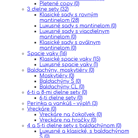
Pletené copy
(0)
3 dielne sety
(32)
Klasické sady s rovným
mantinelom
(28)
Luxusné sady s mantinelom
(0)
Luxusné sady s viacdielnym
mantinelom
(0)
Klasické sady s oválnym
mantinelom
(0)
Spacie vaky
(16)
Klasické spacie vaky
(15)
Luxusné spacie vaky
(1)
Baldachýny, moskytiéry
(0)
Moskytiéry
(0)
Baldachýny Š
(0)
Baldachýny CL
(0)
6-ti a 8-mi dielne sety
(0)
6-ti dielne sety
(0)
Perinka a vankúš – výplň
(3)
Vreckáre
(0)
Vreckáre na čokoľvek
(0)
Vreckáre na hračky
(0)
4 a 5-ti dielne sety s baldachýnom
(0)
Luxusné a klasické, s baldachýnom
Š
(0)