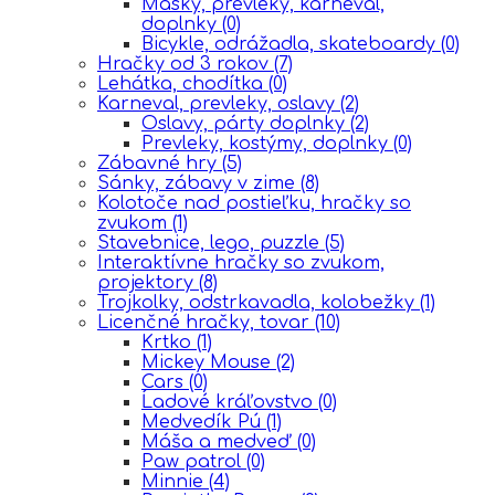
Masky, prevleky, karneval,
doplnky
(0)
Bicykle, odrážadla, skateboardy
(0)
Hračky od 3 rokov
(7)
Lehátka, chodítka
(0)
Karneval, prevleky, oslavy
(2)
Oslavy, párty doplnky
(2)
Prevleky, kostýmy, doplnky
(0)
Zábavné hry
(5)
Sánky, zábavy v zime
(8)
Kolotoče nad postieľku, hračky so
zvukom
(1)
Stavebnice, lego, puzzle
(5)
Interaktívne hračky so zvukom,
projektory
(8)
Trojkolky, odstrkavadla, kolobežky
(1)
Licenčné hračky, tovar
(10)
Krtko
(1)
Mickey Mouse
(2)
Cars
(0)
Ĺadové kráľovstvo
(0)
Medvedík Pú
(1)
Máša a medveď
(0)
Paw patrol
(0)
Minnie
(4)