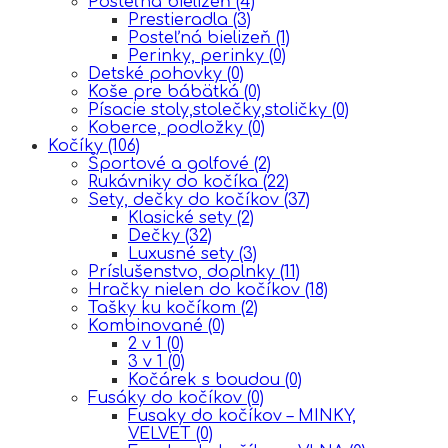
Posteľná bielizeň
(4)
Prestieradla
(3)
Posteľná bielizeň
(1)
Perinky, perinky
(0)
Detské pohovky
(0)
Koše pre bábätká
(0)
Písacie stoly,stolečky,stoličky
(0)
Koberce, podložky
(0)
Kočíky
(106)
Športové a golfové
(2)
Rukávniky do kočíka
(22)
Sety, dečky do kočíkov
(37)
Klasické sety
(2)
Dečky
(32)
Luxusné sety
(3)
Príslušenstvo, doplnky
(11)
Hračky nielen do kočíkov
(18)
Tašky ku kočíkom
(2)
Kombinované
(0)
2 v 1
(0)
3 v 1
(0)
Kočárek s boudou
(0)
Fusáky do kočíkov
(0)
Fusaky do kočíkov – MINKY,
VELVET
(0)