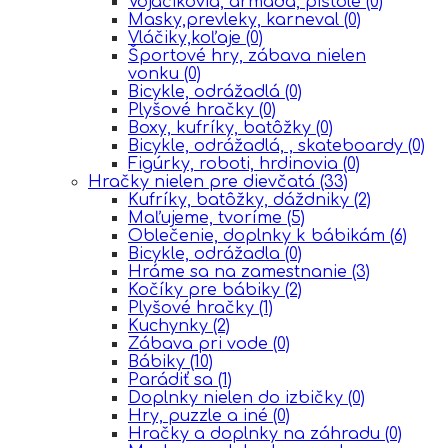
Vojačikovia, armáda, pištole
(0)
Masky,prevleky, karneval
(0)
Vláčiky,koľaje
(0)
Športové hry, zábava nielen
vonku
(0)
Bicykle, odrážadlá
(0)
Plyšové hračky
(0)
Boxy, kufríky, batôžky
(0)
Bicykle, odrážadlá, , skateboardy
(0)
Figúrky, roboti, hrdinovia
(0)
Hračky nielen pre dievčatá
(33)
Kufríky, batôžky, dáždniky
(2)
Maľujeme, tvoríme
(5)
Oblečenie, doplnky k bábikám
(6)
Bicykle, odrážadla
(0)
Hráme sa na zamestnanie
(3)
Kočíky pre bábiky
(2)
Plyšové hračky
(1)
Kuchynky
(2)
Zábava pri vode
(0)
Bábiky
(10)
Parádiť sa
(1)
Doplnky nielen do izbičky
(0)
Hry, puzzle a iné
(0)
Hračky a doplnky na záhradu
(0)