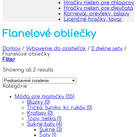
Hračky nielen pre chlapcov
Hračky nielen pre dievčatá
Karneval, prevleky, oslavy
Licenčné hračky, tovar
Flanelové obliečky
Domov
/
Vybavenie do postieľok
/
2 dielne sety
/
Flanelové obliečky
Filter
Showing all 2 results
Kategórie
Móda pre mamičky
(35)
Blúzky
(0)
Tričká, tuniky, kr. rukáv
(0)
Kraťasy
(0)
Topy, tielka
(1)
Sukne,šaty
(4)
Sukne
(3)
Šaty
(1)