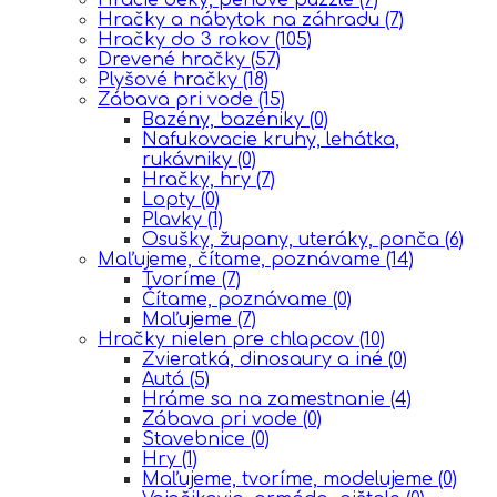
Hračky a nábytok na záhradu
(7)
Hračky do 3 rokov
(105)
Drevené hračky
(57)
Plyšové hračky
(18)
Zábava pri vode
(15)
Bazény, bazéniky
(0)
Nafukovacie kruhy, lehátka,
rukávniky
(0)
Hračky, hry
(7)
Lopty
(0)
Plavky
(1)
Osušky, župany, uteráky, ponča
(6)
Maľujeme, čítame, poznávame
(14)
Tvoríme
(7)
Čítame, poznávame
(0)
Maľujeme
(7)
Hračky nielen pre chlapcov
(10)
Zvieratká, dinosaury a iné
(0)
Autá
(5)
Hráme sa na zamestnanie
(4)
Zábava pri vode
(0)
Stavebnice
(0)
Hry
(1)
Maľujeme, tvoríme, modelujeme
(0)