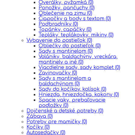
Overálky, pyžamká
(0)
Ponožky, pančuchy
(0)
Oblečenie na zimu
(0)
Čiapočky a body s textom
(0)
Podbradníky
(0)
Topánky, capáčky
(0)
Tepláky, teplákovky, mikiny
(0)
Vybavenie do postieľok
(0)
Obliečky do postieľok
(0)
Sady s mantinelom
(0)
Volániky, baldachýny, vreckára,
mantinely a iné
(0)
Viacdielne sady, sady komplet
(0)
Zavinovačky
(0)
Sady s mantinelom a
baldachýnom
(0)
Sady do kočíkov, kolísok
(0)
Hniezda, hniezdočka, kokony
(0)
Spacie vaky, prebaľovacie
podložky
(0)
Dojčenské a detské potreby
(0)
Zábava
(0)
Potreby pre mamičky
(0)
Kočíky
(0)
Autosedačky
(0)