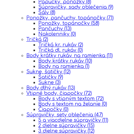
Papučky, ponožky
(8)
Súpravičky, sady oblečenia
(9)
Šály
(8)
Ponožky, pančuchy, topánočky
(71)
Ponožky, topánočky
(58)
Pančuchy
(13)
Nakolenniky
(0)
Tričká
(2)
Tričká kr. rukáv
(2)
Tričká dl. rukáv
(0)
Body krátky rukáv, na ramienka
(11)
Body krátky rukáv
(10)
Body na ramienka
(1)
Sukne, šatičky
(12)
Šatičky
(9)
Sukne
(3)
Body dlhý rukáv
(13)
Vtipné body, čiapočky
(72)
Body s vtipným textom
(72)
Body s textom na želanie
(0)
Čiapočky
(0)
Súpravičky, sety oblečenia
(47)
5 a viacdielne súpravičky
(11)
2 dielne súpravičky
(15)
3 dielne súpravičky
(12)