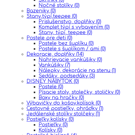
Nočné stolíky
(0)
Bazeniky
(0)
Stany,týpí,teepee
(0)
Prislušenstvo, doplňky
(0)
Komplet týpí s vybavením
(0)
Stany, týpí, teepee
(0)
Postele pre deti
(0)
Postele bez šuplíku
(0)
Postele s šuplíkom / ami
(0)
Dekoracje, doplňky
(14)
Nahrievacie vankúšiky
(0)
Vankúšiky
(7)
Nálepky, dekorácie na stenu
(1)
Sedáky, podsedáky
(3)
DISNEY NÁBYTOK
(0)
Postele
(0)
Písacie stoly, stolečky, stoličky
(0)
Boxy na hračky
(0)
Výbavičky do košov,kolísok
(0)
Cestovné postieľky, ohrádky
(1)
Jedálenské stolíky stolčeky
(1)
Postieľky,kolísky
(0)
Postieľky
(0)
Kolísky
(0)