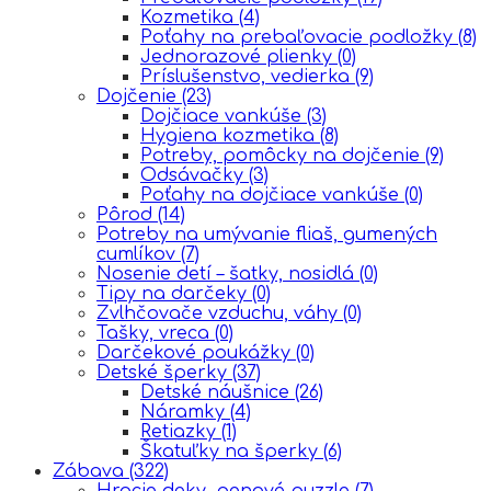
Kozmetika
(4)
Poťahy na prebaľovacie podložky
(8)
Jednorazové plienky
(0)
Príslušenstvo, vedierka
(9)
Dojčenie
(23)
Dojčiace vankúše
(3)
Hygiena kozmetika
(8)
Potreby, pomôcky na dojčenie
(9)
Odsávačky
(3)
Poťahy na dojčiace vankúše
(0)
Pôrod
(14)
Potreby na umývanie fliaš, gumených
cumlíkov
(7)
Nosenie detí – šatky, nosidlá
(0)
Tipy na darčeky
(0)
Zvlhčovače vzduchu, váhy
(0)
Tašky, vreca
(0)
Darčekové poukážky
(0)
Detské šperky
(37)
Detské náušnice
(26)
Náramky
(4)
Retiazky
(1)
Škatuľky na šperky
(6)
Zábava
(322)
Hracie deky, penové puzzle
(7)