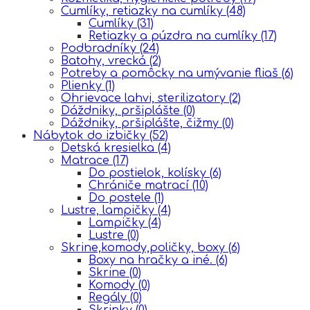
Cumlíky, retiazky na cumlíky
(48)
Cumlíky
(31)
Retiazky a púzdra na cumlíky
(17)
Podbradníky
(24)
Batohy, vrecká
(2)
Potreby a pomôcky na umývanie fliaš
(6)
Plienky
(1)
Ohrievace lahvi, sterilizatory
(2)
Dáždniky, pršiplášte
(0)
Dáždniky, pršiplášte, čižmy
(0)
Nábytok do izbičky
(52)
Detská kresielka
(4)
Matrace
(17)
Do postielok, kolísky
(6)
Chrániče matrací
(10)
Do postele
(1)
Lustre, lampičky
(4)
Lampičky
(4)
Lustre
(0)
Skrine,komody,poličky, boxy
(6)
Boxy na hračky a iné.
(6)
Skrine
(0)
Komody
(0)
Regály
(0)
Skrinky
(0)