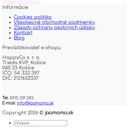
Výber možností
This
Informácie
product
Cookies politika
has
Všeobecné obchodné podmienky
multiple
Zásady ochrany osobných údajov
variants.
Kontakt
The
Blog
options
may
Prevádzkovateľ e-shopu
be
chosen
HappyCo s. r. o.
on
Trieda KVP,
Košice
the
040 23 Košice
product
IČO: 54 332 397
page
DIČ: 2121632337
Tel
: 0915 201 283
E-mail
:
info@jaamama.sk
Copyright 2026 ©
jaamama.sk
Hľadať: