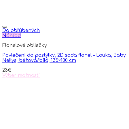
Do obľúbených
Náhľad
Flanelové obliečky
Povlečení do postýlky, 2D sada flanel – Louka, Baby
Nellys, béžová/bílá, 135×100 cm
23
€
Výber možností
This
product
has
multiple
variants.
The
options
may
be
chosen