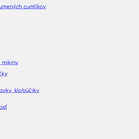
gumených cumlíkov
 mikiny
čky
tovky, klobúčiky
osť