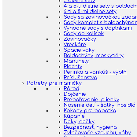
3 dielne sety
4 a 5-ti dielne sety s balda
6-ti a 8-mi dielne sety
Sady sa zavinovačkou zada
Sady komplet s baldachýno
Výhodné sady s doplnkami
Sady do kolísok
Zavinovačky
Vreckáre
Spacie vaky
Baldachýny, moskytiéry
Mantinely
Plachty
Perinka a vankúš - výplň
Príslušenstvo
Potreby pre mamičky
Pôrod
Dojčenie
Prebaľovanie, plienky
Nosenie detí - šatky, nosidlá
Kokony pre babatka
Kúpanie
Deky, dečky
Bezpečnosť, hygiena
Zvlhčovače vzduchu, váhy