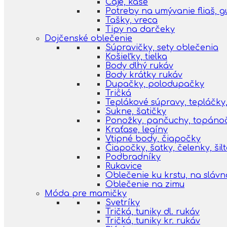
Čaje, kaše
Potreby na umývanie fliaš, 
Tašky, vreca
Tipy na darčeky
Dojčenské oblečenie
Súpravičky, sety oblečenia
Košieľky, tielka
Body dlhý rukáv
Body krátky rukáv
Dupačky, polodupačky
Tričká
Teplákové súpravy, tepláčky,
Sukne, šatičky
Ponožky, pančuchy, topáno
Kraťase, legíny
Vtipné body, čiapočky
Čiapočky, šatky, čelenky, šil
Podbradníky
Rukavice
Oblečenie ku krstu, na slávn
Oblečenie na zimu
Móda pre mamičky
Svetríky
Tričká, tuniky dl. rukáv
Tričká, tuniky kr. rukáv