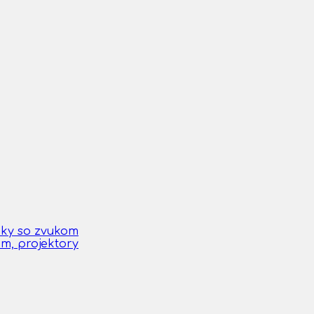
čky so zvukom
om, projektory