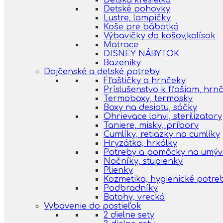
Detská kresielka
Detské pohovky
Lustre, lampičky
Koše pre bábätká
Výbavičky do košov,kolísok
Matrace
DISNEY NÁBYTOK
Bazeniky
Dojčenské a detské potreby
Fľaštičky a hrnčeky
Príslušenstvo k fľašiam, hr
Termoboxy, termosky
Boxy na desiatu, sáčky
Ohrievace lahvi, sterilizatory
Taniere, misky, príbory
Cumlíky, retiazky na cumlíky
Hryzátka, hrkálky
Potreby a pomôcky na umýva
Nočníky, stupienky
Plienky
Kozmetika, hygienické potre
Podbradníky
Batohy, vrecká
Vybavenie do postieľok
2 dielne sety