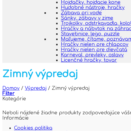
Hojdačky, hojdacie kone
Hudobné nástroje, hračky
Zábava pri vode
Sánky, zábavy v zime
Trojkolky, odstrkavadla, kol
Hračky a nábytok na záhra
Stavebnice, lego, puzzle
Maľujeme, čítame, poznáva
Hračky nielen pre chlapcov
Hračky nielen pre dievčatá
Karneval, prevleky, oslavy
Licenčné hračky, tovar
Zimný výpredaj
Domov
/
Výpredaj
/
Zimný výpredaj
Filter
Kategórie
Neboli nájdené žiadne produkty zodpovedajúce váš
Informácie
Cookies politika