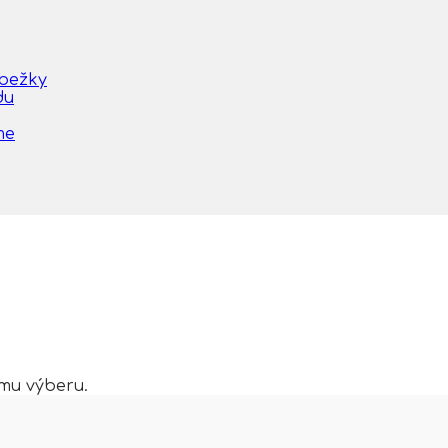
obežky
du
me
mu výberu.