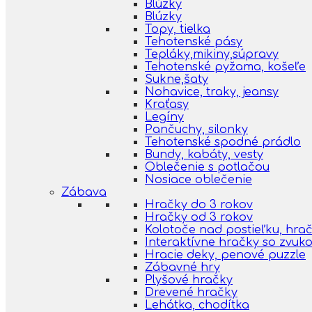
Blúzky
Blúzky
Topy, tielka
Tehotenské pásy
Tepláky,mikiny,súpravy
Tehotenské pyžama, košeľe
Sukne,šaty
Nohavice, traky, jeansy
Kraťasy
Legíny
Pančuchy, silonky
Tehotenské spodné prádlo
Bundy, kabáty, vesty
Oblečenie s potlačou
Nosiace oblečenie
Zábava
Hračky do 3 rokov
Hračky od 3 rokov
Kolotoče nad postieľku, hra
Interaktívne hračky so zvuk
Hracie deky, penové puzzle
Zábavné hry
Plyšové hračky
Drevené hračky
Lehátka, chodítka