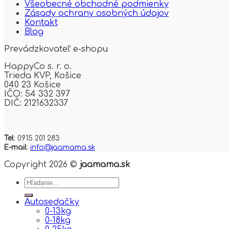
Všeobecné obchodné podmienky
Zásady ochrany osobných údajov
Kontakt
Blog
Prevádzkovateľ e-shopu
HappyCo s. r. o.
Trieda KVP,
Košice
040 23 Košice
IČO: 54 332 397
DIČ: 2121632337
Tel
: 0915 201 283
E-mail
:
info@jaamama.sk
Copyright 2026 ©
jaamama.sk
Hľadať:
Autosedačky
0-13kg
0-18kg