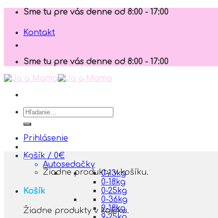
Skip
Sme tu pre vás denne od 8:00 - 17:00
to
content
Kontakt
Sme tu pre vás denne od 8:00 - 17:00
Hľadať:
Prihlásenie
Košík /
0
€
Autosedačky
Žiadne produkty v košíku.
0-13kg
0-18kg
0-25kg
Košík
0-36kg
9-18kg
Žiadne produkty v košíku.
9-25kg