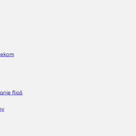
nčekom
nie fliaš
by