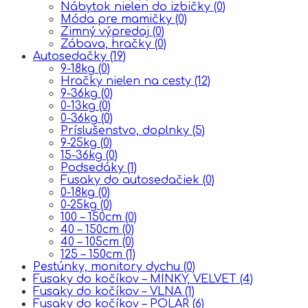
Nábytok nielen do izbičky
(0)
Móda pre mamičky
(0)
Zimný výpredaj
(0)
Zábava, hračky
(0)
Autosedačky
(19)
9-18kg
(0)
Hračky nielen na cesty
(12)
9-36kg
(0)
0-13kg
(0)
0-36kg
(0)
Príslušenstvo, doplnky
(5)
9-25kg
(0)
15-36kg
(0)
Podsedáky
(1)
Fusaky do autosedačiek
(0)
0-18kg
(0)
0-25kg
(0)
100 – 150cm
(0)
40 – 150cm
(0)
40 – 105cm
(0)
125 – 150cm
(1)
Pestúnky, monitory dychu
(0)
Fusaky do kočíkov – MINKY, VELVET
(4)
Fusaky do kočíkov – VLNA
(1)
Fusaky do kočíkov – POLAR
(6)