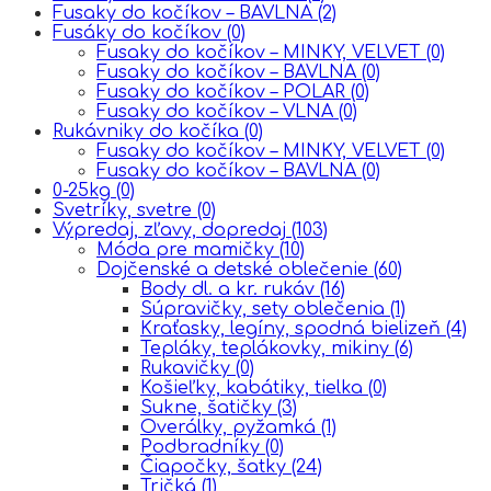
Fusaky do kočíkov – BAVLNA
(2)
Fusáky do kočíkov
(0)
Fusaky do kočíkov – MINKY, VELVET
(0)
Fusaky do kočíkov – BAVLNA
(0)
Fusaky do kočíkov – POLAR
(0)
Fusaky do kočíkov – VLNA
(0)
Rukávniky do kočíka
(0)
Fusaky do kočíkov – MINKY, VELVET
(0)
Fusaky do kočíkov – BAVLNA
(0)
0-25kg
(0)
Svetríky, svetre
(0)
Výpredaj, zľavy, dopredaj
(103)
Móda pre mamičky
(10)
Dojčenské a detské oblečenie
(60)
Body dl. a kr. rukáv
(16)
Súpravičky, sety oblečenia
(1)
Kraťasky, legíny, spodná bielizeň
(4)
Tepláky, teplákovky, mikiny
(6)
Rukavičky
(0)
Košieľky, kabátiky, tielka
(0)
Sukne, šatičky
(3)
Overálky, pyžamká
(1)
Podbradníky
(0)
Čiapočky, šatky
(24)
Tričká
(1)