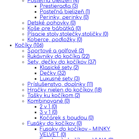
Posteľná bielizeň
(4)
Prestieradla
(3)
Posteľná bielizeň
(1)
Perinky, perinky
(0)
Detské pohovky
(0)
Koše pre bábätká
(0)
Písacie stoly,stolečky,stoličky
(0)
Koberce, podložky
(0)
Kočíky
(106)
Športové a golfové
(2)
Rukávniky do kočíka
(22)
Sety, dečky do kočíkov
(37)
Klasické sety
(2)
Dečky
(32)
Luxusné sety
(3)
Príslušenstvo, doplnky
(11)
Hračky nielen do kočíkov
(18)
Tašky ku kočíkom
(2)
Kombinované
(0)
2 v 1
(0)
3 v 1
(0)
Kočárek s boudou
(0)
Fusáky do kočíkov
(0)
Fusaky do kočíkov – MINKY,
VELVET
(0)