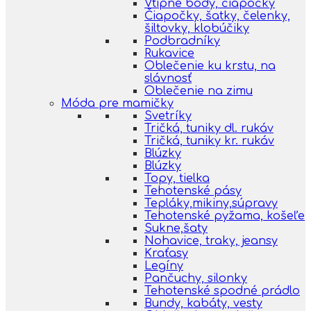
Vtipné body, čiapočky
Čiapočky, šatky, čelenky,
šiltovky, klobúčiky
Podbradníky
Rukavice
Oblečenie ku krstu, na
slávnosť
Oblečenie na zimu
Móda pre mamičky
Svetríky
Tričká, tuniky dl. rukáv
Tričká, tuniky kr. rukáv
Blúzky
Blúzky
Topy, tielka
Tehotenské pásy
Tepláky,mikiny,súpravy
Tehotenské pyžama, košeľe
Sukne,šaty
Nohavice, traky, jeansy
Kraťasy
Legíny
Pančuchy, silonky
Tehotenské spodné prádlo
Bundy, kabáty, vesty