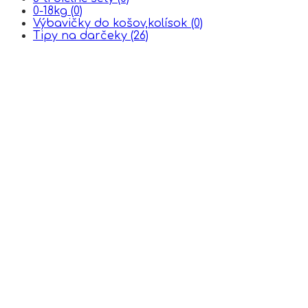
0-18kg
(0)
Výbavičky do košov,kolísok
(0)
Tipy na darčeky
(26)