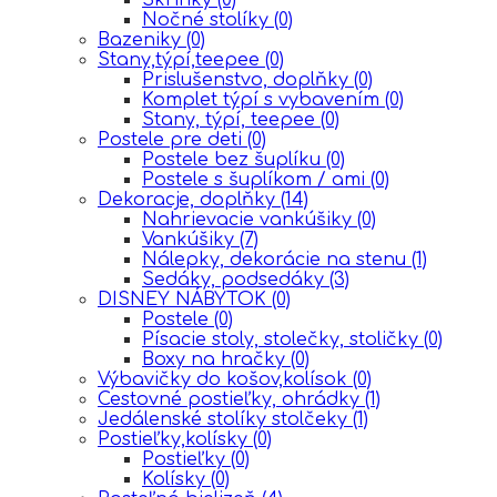
Nočné stolíky
(0)
Bazeniky
(0)
Stany,týpí,teepee
(0)
Prislušenstvo, doplňky
(0)
Komplet týpí s vybavením
(0)
Stany, týpí, teepee
(0)
Postele pre deti
(0)
Postele bez šuplíku
(0)
Postele s šuplíkom / ami
(0)
Dekoracje, doplňky
(14)
Nahrievacie vankúšiky
(0)
Vankúšiky
(7)
Nálepky, dekorácie na stenu
(1)
Sedáky, podsedáky
(3)
DISNEY NÁBYTOK
(0)
Postele
(0)
Písacie stoly, stolečky, stoličky
(0)
Boxy na hračky
(0)
Výbavičky do košov,kolísok
(0)
Cestovné postieľky, ohrádky
(1)
Jedálenské stolíky stolčeky
(1)
Postieľky,kolísky
(0)
Postieľky
(0)
Kolísky
(0)