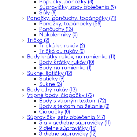
Papučky, ponožky
(8)
Súpravičky, sady oblečenia
(9)
Šály
(8)
Ponožky, pančuchy, topánočky
(71)
Ponožky, topánočky
(58)
Pančuchy
(13)
Nakolenniky
(0)
Tričká
(2)
Tričká kr. rukáv
(2)
Tričká dl. rukáv
(0)
Body krátky rukáv, na ramienka
(11)
Body krátky rukáv
(10)
Body na ramienka
(1)
Sukne, šatičky
(12)
Šatičky
(9)
Sukne
(3)
Body dlhý rukáv
(13)
Vtipné body, čiapočky
(72)
Body s vtipným textom
(72)
Body s textom na želanie
(0)
Čiapočky
(0)
Súpravičky, sety oblečenia
(47)
5 a viacdielne súpravičky
(11)
2 dielne súpravičky
(15)
3 dielne súpravičky
(12)