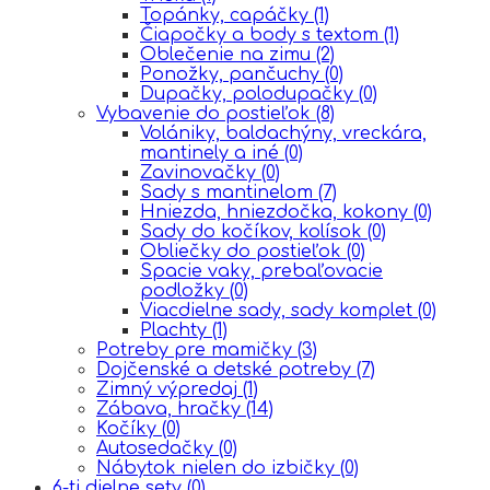
Topánky, capáčky
(1)
Čiapočky a body s textom
(1)
Oblečenie na zimu
(2)
Ponožky, pančuchy
(0)
Dupačky, polodupačky
(0)
Vybavenie do postieľok
(8)
Volániky, baldachýny, vreckára,
mantinely a iné
(0)
Zavinovačky
(0)
Sady s mantinelom
(7)
Hniezda, hniezdočka, kokony
(0)
Sady do kočíkov, kolísok
(0)
Obliečky do postieľok
(0)
Spacie vaky, prebaľovacie
podložky
(0)
Viacdielne sady, sady komplet
(0)
Plachty
(1)
Potreby pre mamičky
(3)
Dojčenské a detské potreby
(7)
Zimný výpredaj
(1)
Zábava, hračky
(14)
Kočíky
(0)
Autosedačky
(0)
Nábytok nielen do izbičky
(0)
6-ti dielne sety
(0)