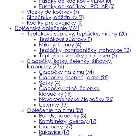
Fusaky do kočíkov – VLNA
(0)
Fusaky do kočíkov – POLAR
(0)
Vložky do kočíkov
(7)
Slnečníky, dáždniky
(7)
Kočíky pre dvojičky
(0)
Dojčenské oblečenie
(674)
Teplákové súpravy, tepláčky, mikiny
(20)
Teplákové súpravy
(1)
Mikiny, bundy
(4)
Tepláčky, zahradníčky, nohavice
(13)
Teplejšie overálky jar / jeseň
(2)
Čiapočky, šatky, čelenky, šiltovky,
klobúčiky
(234)
Čiapočky na zimu
(74)
Čiapočky jesenné, jarné
(98)
Šatky
(4)
Čiapočky letné, čelenky,
klobúčiky
(19)
Novorodenecke čiapočky
(26)
Čelenky
(13)
Oblečenie na zimu
(89)
Bundy, kabátiky
(3)
Kombinézy, overaly
(17)
Čiapočky
(27)
Rukavice
(17)