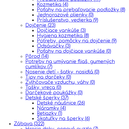
Kozmetika
(4)
Poťahy na prebaľovacie podložky
(8)
Jednorazové plienky
(0)
Príslušenstvo, vedierka
(9)
Dojčenie
(23)
Dojčiace vankúše
(3)
Hygiena kozmetika
(8)
Potreby, pomôcky na dojčenie
(9)
Odsávačky
(3)
Poťahy na dojčiace vankúše
(0)
Pôrod
(14)
Potreby na umývanie fliaš, gumených
cumlíkov
(7)
Nosenie detí – šatky, nosidlá
(0)
Tipy na darčeky
(0)
Zvlhčovače vzduchu, váhy
(0)
Tašky, vreca
(0)
Darčekové poukážky
(0)
Detské šperky
(37)
Detské náušnice
(26)
Náramky
(4)
Retiazky
(1)
Škatuľky na šperky
(6)
Zábava
(322)
Hracie deky, penové puzzle
(7)