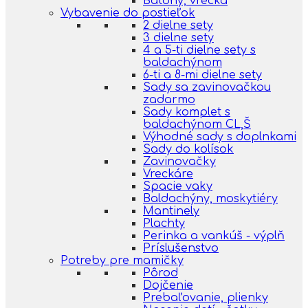
Batohy, vrecká
Vybavenie do postieľok
2 dielne sety
3 dielne sety
4 a 5-ti dielne sety s
baldachýnom
6-ti a 8-mi dielne sety
Sady sa zavinovačkou
zadarmo
Sady komplet s
baldachýnom CL,Š
Výhodné sady s doplnkami
Sady do kolísok
Zavinovačky
Vreckáre
Spacie vaky
Baldachýny, moskytiéry
Mantinely
Plachty
Perinka a vankúš - výplň
Príslušenstvo
Potreby pre mamičky
Pôrod
Dojčenie
Prebaľovanie, plienky