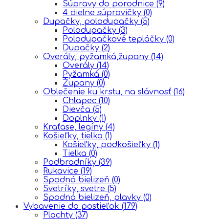
Súpravy do porodnice
(9)
4 dielne súpravičky
(0)
Dupačky, polodupačky
(5)
Polodupačky
(3)
Polodupačkové tepláčky
(0)
Dupačky
(2)
Overály, pyžamká,župany
(14)
Overály
(14)
Pyžamká
(0)
Župany
(0)
Oblečenie ku krstu, na slávnosť
(16)
Chlapec
(10)
Dievča
(5)
Doplnky
(1)
Kraťase, legíny
(4)
Košieľky, tielka
(1)
Košieľky, podkošieľky
(1)
Tielka
(0)
Podbradníky
(39)
Rukavice
(19)
Spodná bielizeň
(0)
Svetríky, svetre
(5)
Spodná bielizeň, plavky
(0)
Vybavenie do postieľok
(179)
Plachty
(37)