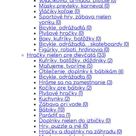
Vojačikovia, armáda, pištole
(0)
Masky,prevleky, karneval
(0)
Vláčiky,koľaje
(0)
Športové hry, zábava nielen
vonku
(0)
Bicykle, odrážadlá
(0)
Plyšové hračky
(0)
Boxy, kufríky, batôžky
(0)
Bicykle, odrážadlá, , skateboardy
(0)
Figúrky, roboti, hrdinovia
(0)
Hračky nielen pre dievčatá
(33)
Kufríky, batôžky, dáždniky
(2)
Maľujeme, tvoríme
(5)
Oblečenie, doplnky k bábikám
(6)
Bicykle, odrážadla
(0)
Hráme sa na zamestnanie
(3)
Kočíky pre bábiky
(2)
Plyšové hračky
(1)
Kuchynky
(2)
Zábava pri vode
(0)
Bábiky
(10)
Parádiť sa
(1)
Doplnky nielen do izbičky
(0)
Hry, puzzle a iné
(0)
Hračky a doplnky na záhradu
(0)