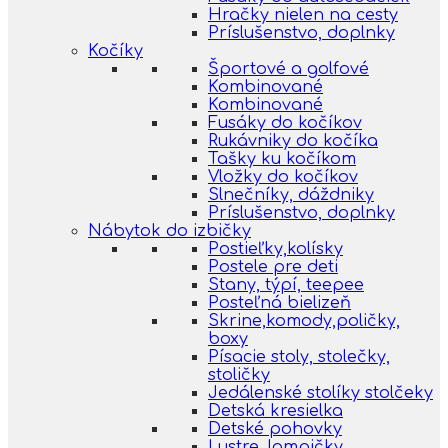
Hračky nielen na cesty
Príslušenstvo, doplnky
Kočíky
Športové a golfové
Kombinované
Kombinované
Fusáky do kočíkov
Rukávniky do kočíka
Tašky ku kočíkom
Vložky do kočíkov
Slnečníky, dáždniky
Príslušenstvo, doplnky
Nábytok do izbičky
Postieľky,kolísky
Postele pre deti
Stany, týpí, teepee
Posteľná bielizeň
Skrine,komody,poličky,
boxy
Písacie stoly, stolečky,
stoličky
Jedálenské stolíky stolčeky
Detská kresielka
Detské pohovky
Lustre, lampičky