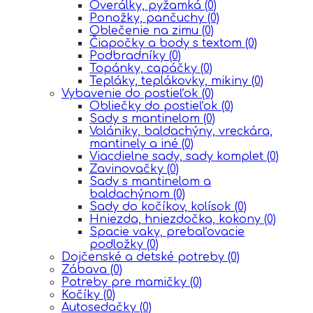
Overálky, pyžamká
(0)
Ponožky, pančuchy
(0)
Oblečenie na zimu
(0)
Čiapočky a body s textom
(0)
Podbradníky
(0)
Topánky, capáčky
(0)
Tepláky, teplákovky, mikiny
(0)
Vybavenie do postieľok
(0)
Obliečky do postieľok
(0)
Sady s mantinelom
(0)
Volániky, baldachýny, vreckára,
mantinely a iné
(0)
Viacdielne sady, sady komplet
(0)
Zavinovačky
(0)
Sady s mantinelom a
baldachýnom
(0)
Sady do kočíkov, kolísok
(0)
Hniezda, hniezdočka, kokony
(0)
Spacie vaky, prebaľovacie
podložky
(0)
Dojčenské a detské potreby
(0)
Zábava
(0)
Potreby pre mamičky
(0)
Kočíky
(0)
Autosedačky
(0)