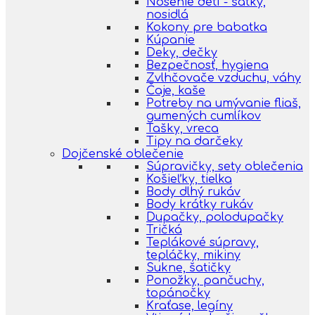
Nosenie detí - šatky,
nosidlá
Kokony pre babatka
Kúpanie
Deky, dečky
Bezpečnosť, hygiena
Zvlhčovače vzduchu, váhy
Čaje, kaše
Potreby na umývanie fliaš,
gumených cumlíkov
Tašky, vreca
Tipy na darčeky
Dojčenské oblečenie
Súpravičky, sety oblečenia
Košieľky, tielka
Body dlhý rukáv
Body krátky rukáv
Dupačky, polodupačky
Tričká
Teplákové súpravy,
tepláčky, mikiny
Sukne, šatičky
Ponožky, pančuchy,
topánočky
Kraťase, legíny