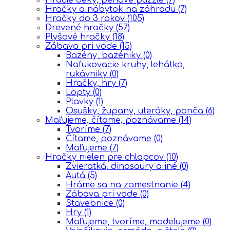
Hračky a nábytok na záhradu
(7)
Hračky do 3 rokov
(105)
Drevené hračky
(57)
Plyšové hračky
(18)
Zábava pri vode
(15)
Bazény, bazéniky
(0)
Nafukovacie kruhy, lehátka,
rukávniky
(0)
Hračky, hry
(7)
Lopty
(0)
Plavky
(1)
Osušky, župany, uteráky, ponča
(6)
Maľujeme, čítame, poznávame
(14)
Tvoríme
(7)
Čítame, poznávame
(0)
Maľujeme
(7)
Hračky nielen pre chlapcov
(10)
Zvieratká, dinosaury a iné
(0)
Autá
(5)
Hráme sa na zamestnanie
(4)
Zábava pri vode
(0)
Stavebnice
(0)
Hry
(1)
Maľujeme, tvoríme, modelujeme
(0)