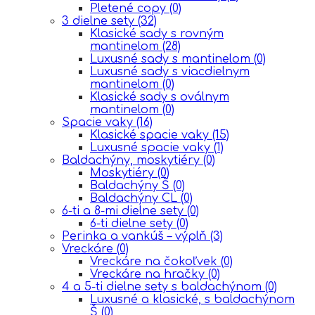
Pletené copy
(0)
3 dielne sety
(32)
Klasické sady s rovným
mantinelom
(28)
Luxusné sady s mantinelom
(0)
Luxusné sady s viacdielnym
mantinelom
(0)
Klasické sady s oválnym
mantinelom
(0)
Spacie vaky
(16)
Klasické spacie vaky
(15)
Luxusné spacie vaky
(1)
Baldachýny, moskytiéry
(0)
Moskytiéry
(0)
Baldachýny Š
(0)
Baldachýny CL
(0)
6-ti a 8-mi dielne sety
(0)
6-ti dielne sety
(0)
Perinka a vankúš – výplň
(3)
Vreckáre
(0)
Vreckáre na čokoľvek
(0)
Vreckáre na hračky
(0)
4 a 5-ti dielne sety s baldachýnom
(0)
Luxusné a klasické, s baldachýnom
Š
(0)