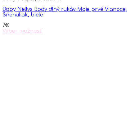
Baby Nellys Body dlhý rukáv Moje prvé Vianoce,
Snehuliak, biele
7
€
Výber možností
This
product
has
multiple
variants.
The
options
may
be
chosen
on
the
product
page