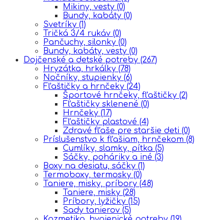
Mikiny, vesty
(0)
Bundy, kabáty
(0)
Svetríky
(1)
Tričká 3/4 rukáv
(0)
Pančuchy, silonky
(0)
Bundy, kabáty, vesty
(0)
Dojčenské a detské potreby
(267)
Hryzátka, hrkálky
(78)
Nočníky, stupienky
(6)
Fľaštičky a hrnčeky
(24)
Športové hrnčeky, fľaštičky
(2)
Fľaštičky sklenené
(0)
Hrnčeky
(17)
Fľaštičky plastové
(4)
Zdravé fľaše pre staršie deti
(0)
Príslušenstvo k fľašiam, hrnčekom
(8)
Cumlíky, slamky, pítka
(5)
Sáčky, poháriky a iné
(3)
Boxy na desiatu, sáčky
(1)
Termoboxy, termosky
(0)
Taniere, misky, príbory
(48)
Taniere, misky
(28)
Príbory, lyžičky
(15)
Sady tanierov
(5)
Kozmetika, hygienické potreby
(19)