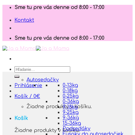
Skip
Sme tu pre vás denne od 8:00 - 17:00
to
content
Kontakt
Sme tu pre vás denne od 8:00 - 17:00
Hľadať:
Autosedačky
0-13kg
Prihlásenie
0-18kg
0-25kg
Košík /
0
€
0-36kg
Žiadne produkty v košíku.
9-18kg
9-25kg
9-36kg
Košík
15-36kg
Podsedáky
Žiadne produkty v košíku.
Fusaky do autosedačiek