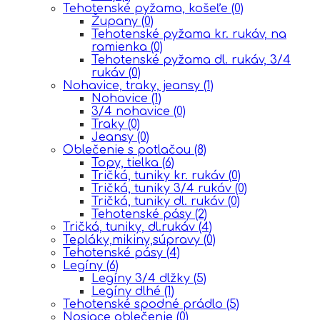
Tehotenské pyžama, košeľe
(0)
Župany
(0)
Tehotenské pyžama kr. rukáv, na
ramienka
(0)
Tehotenské pyžama dl. rukáv, 3/4
rukáv
(0)
Nohavice, traky, jeansy
(1)
Nohavice
(1)
3/4 nohavice
(0)
Traky
(0)
Jeansy
(0)
Oblečenie s potlačou
(8)
Topy, tielka
(6)
Tričká, tuniky kr. rukáv
(0)
Tričká, tuniky 3/4 rukáv
(0)
Tričká, tuniky dl. rukáv
(0)
Tehotenské pásy
(2)
Tričká, tuniky, dl.rukáv
(4)
Tepláky,mikiny,súpravy
(0)
Tehotenské pásy
(4)
Legíny
(6)
Legíny 3/4 dlžky
(5)
Legíny dlhé
(1)
Tehotenské spodné prádlo
(5)
Nosiace oblečenie
(0)