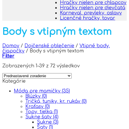
Hračky nielen pre chlapcov
Hračky nielen pre dievčatá
Karneval, prevleky, oslavy
Licenčné hračky, tovar
Body s vtipným textom
Domov
/
Dojčenské oblečenie
/
Vtipné body,
čiapočky
/
Body s vtipným textom
Filter
Zobrazených 1–39 z 72 výsledkov
Kategórie
Móda pre mamičky
(35)
Blúzky
(0)
Tričká, tuniky, kr. rukáv
(0)
Kraťasy
(0)
Topy, tielka
(1)
Sukne,šaty
(4)
Sukne
(3)
Šaty
(1)