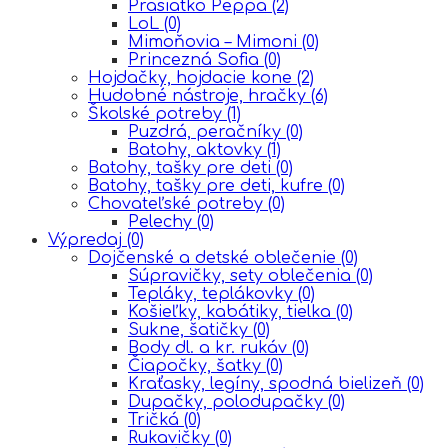
Prasiatko Peppa
(2)
LoL
(0)
Mimoňovia – Mimoni
(0)
Princezná Sofia
(0)
Hojdačky, hojdacie kone
(2)
Hudobné nástroje, hračky
(6)
Školské potreby
(1)
Puzdrá, peračníky
(0)
Batohy, aktovky
(1)
Batohy, tašky pre deti
(0)
Batohy, tašky pre deti, kufre
(0)
Chovateľské potreby
(0)
Pelechy
(0)
Výpredaj
(0)
Dojčenské a detské oblečenie
(0)
Súpravičky, sety oblečenia
(0)
Tepláky, teplákovky
(0)
Košieľky, kabátiky, tielka
(0)
Sukne, šatičky
(0)
Body dl. a kr. rukáv
(0)
Čiapočky, šatky
(0)
Kraťasky, legíny, spodná bielizeň
(0)
Dupačky, polodupačky
(0)
Tričká
(0)
Rukavičky
(0)