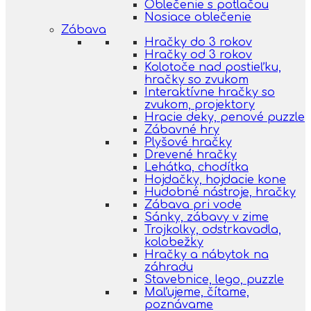
Oblečenie s potlačou
Nosiace oblečenie
Zábava
Hračky do 3 rokov
Hračky od 3 rokov
Kolotoče nad postieľku,
hračky so zvukom
Interaktívne hračky so
zvukom, projektory
Hracie deky, penové puzzle
Zábavné hry
Plyšové hračky
Drevené hračky
Lehátka, chodítka
Hojdačky, hojdacie kone
Hudobné nástroje, hračky
Zábava pri vode
Sánky, zábavy v zime
Trojkolky, odstrkavadla,
kolobežky
Hračky a nábytok na
záhradu
Stavebnice, lego, puzzle
Maľujeme, čítame,
poznávame