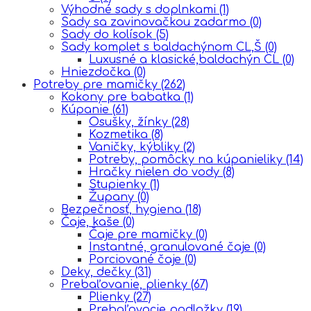
Výhodné sady s doplnkami
(1)
Sady sa zavinovačkou zadarmo
(0)
Sady do kolísok
(5)
Sady komplet s baldachýnom CL,Š
(0)
Luxusné a klasické,baldachýn CL
(0)
Hniezdočka
(0)
Potreby pre mamičky
(262)
Kokony pre babatka
(1)
Kúpanie
(61)
Osušky, žínky
(28)
Kozmetika
(8)
Vaničky, kýbliky
(2)
Potreby, pomôcky na kúpanieliky
(14)
Hračky nielen do vody
(8)
Stupienky
(1)
Župany
(0)
Bezpečnosť, hygiena
(18)
Čaje, kaše
(0)
Čaje pre mamičky
(0)
Instantné, granulované čaje
(0)
Porciované čaje
(0)
Deky, dečky
(31)
Prebaľovanie, plienky
(67)
Plienky
(27)
Prebaľovacie podložky
(19)