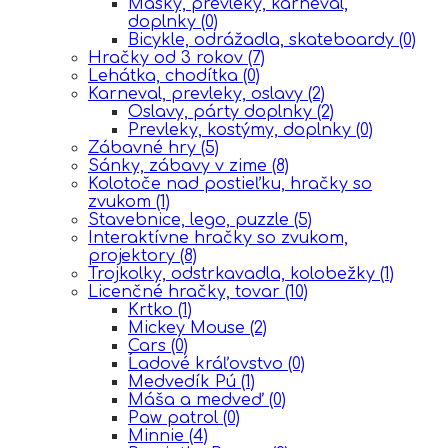
Masky, prevleky, karneval,
doplnky
(0)
Bicykle, odrážadla, skateboardy
(0)
Hračky od 3 rokov
(7)
Lehátka, chodítka
(0)
Karneval, prevleky, oslavy
(2)
Oslavy, párty doplnky
(2)
Prevleky, kostýmy, doplnky
(0)
Zábavné hry
(5)
Sánky, zábavy v zime
(8)
Kolotoče nad postieľku, hračky so
zvukom
(1)
Stavebnice, lego, puzzle
(5)
Interaktívne hračky so zvukom,
projektory
(8)
Trojkolky, odstrkavadla, kolobežky
(1)
Licenčné hračky, tovar
(10)
Krtko
(1)
Mickey Mouse
(2)
Cars
(0)
Ĺadové kráľovstvo
(0)
Medvedík Pú
(1)
Máša a medveď
(0)
Paw patrol
(0)
Minnie
(4)