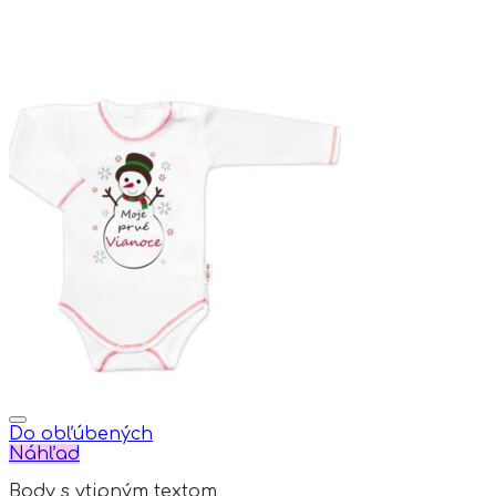
Do obľúbených
Náhľad
Body s vtipným textom