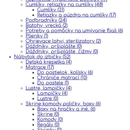
Cumlíky, retiazky na cumlíky
(48)
Cumlíky
(31)
Retiazky a púzdra na cumlíky
(17)
Podbradníky
(24)
Batohy, vrecká
(2)
Potreby a pomôcky na umývanie fliaš
(6)
Plienky
(1)
Ohrievace lahvi, sterilizatory
(2)
Dáždniky, pršiplášte
(0)
Dáždniky, pršiplášte, čižmy
(0)
Nábytok do izbičky
(52)
Detská kresielka
(4)
Matrace
(17)
Do postielok, kolísky
(6)
Chrániče matrací
(10)
Do postele
(1)
Lustre, lampičky
(4)
Lampičky
(4)
Lustre
(0)
Skrine,komody,poličky, boxy
(6)
Boxy na hračky a iné.
(6)
Skrine
(0)
Komody
(0)
Regály
(0)
Skrinky
(0)