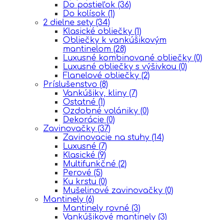
Do postieľok
(36)
Do kolísok
(1)
2 dielne sety
(34)
Klasické obliečky
(1)
Obliečky k vankúšikovým
mantinelom
(28)
Luxusné kombinované obliečky
(0)
Luxusné obliečky s výšivkou
(0)
Flanelové obliečky
(2)
Príslušenstvo
(8)
Vankúšiky, kliny
(7)
Ostatné
(1)
Ozdobné volániky
(0)
Dekorácie
(0)
Zavinovačky
(37)
Zavinovacie na stuhy
(14)
Luxusné
(7)
Klasické
(9)
Multifunkčné
(2)
Perové
(5)
Ku krstu
(0)
Mušelinové zavinovačky
(0)
Mantinely
(6)
Mantinely rovné
(3)
Vankúšikové mantinely
(3)