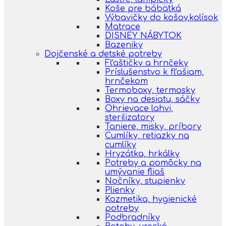
Koše pre bábätká
Výbavičky do košov,kolísok
Matrace
DISNEY NÁBYTOK
Bazeniky
Dojčenské a detské potreby
Fľaštičky a hrnčeky
Príslušenstvo k fľašiam,
hrnčekom
Termoboxy, termosky
Boxy na desiatu, sáčky
Ohrievace lahvi,
sterilizatory
Taniere, misky, príbory
Cumlíky, retiazky na
cumlíky
Hryzátka, hrkálky
Potreby a pomôcky na
umývanie fliaš
Nočníky, stupienky
Plienky
Kozmetika, hygienické
potreby
Podbradníky