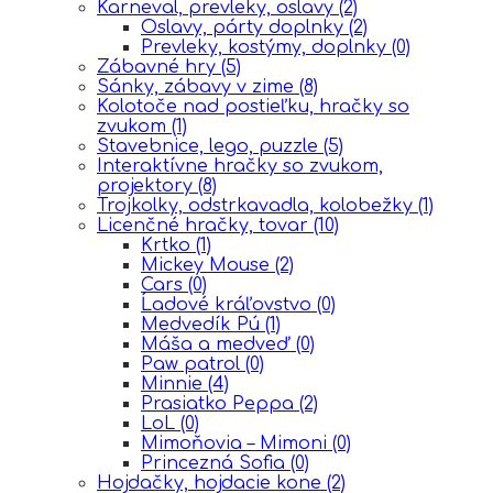
Karneval, prevleky, oslavy
(2)
Oslavy, párty doplnky
(2)
Prevleky, kostýmy, doplnky
(0)
Zábavné hry
(5)
Sánky, zábavy v zime
(8)
Kolotoče nad postieľku, hračky so
zvukom
(1)
Stavebnice, lego, puzzle
(5)
Interaktívne hračky so zvukom,
projektory
(8)
Trojkolky, odstrkavadla, kolobežky
(1)
Licenčné hračky, tovar
(10)
Krtko
(1)
Mickey Mouse
(2)
Cars
(0)
Ĺadové kráľovstvo
(0)
Medvedík Pú
(1)
Máša a medveď
(0)
Paw patrol
(0)
Minnie
(4)
Prasiatko Peppa
(2)
LoL
(0)
Mimoňovia – Mimoni
(0)
Princezná Sofia
(0)
Hojdačky, hojdacie kone
(2)