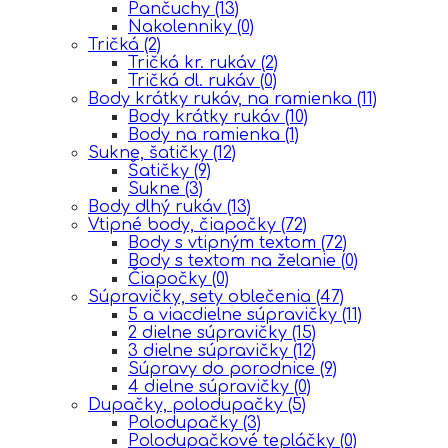
Pančuchy
(13)
Nakolenniky
(0)
Tričká
(2)
Tričká kr. rukáv
(2)
Tričká dl. rukáv
(0)
Body krátky rukáv, na ramienka
(11)
Body krátky rukáv
(10)
Body na ramienka
(1)
Sukne, šatičky
(12)
Šatičky
(9)
Sukne
(3)
Body dlhý rukáv
(13)
Vtipné body, čiapočky
(72)
Body s vtipným textom
(72)
Body s textom na želanie
(0)
Čiapočky
(0)
Súpravičky, sety oblečenia
(47)
5 a viacdielne súpravičky
(11)
2 dielne súpravičky
(15)
3 dielne súpravičky
(12)
Súpravy do porodnice
(9)
4 dielne súpravičky
(0)
Dupačky, polodupačky
(5)
Polodupačky
(3)
Polodupačkové tepláčky
(0)