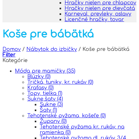
Hračky nielen pre chlapcov
Hračky nielen pre dievčatá
Karneval, prevleky, oslavy
Licenčné hračky, tovar
Koše pre bábätká
Domov
/
Nábytok do izbičky
/
Koše pre bábätká
Filter
Kategórie
Móda pre mamičky
(35)
Blúzky
(0)
Tričká, tuniky, kr. rukáv
(0)
Kraťasy
(0)
Topy, tielka
(1)
Sukne,šaty
(4)
Sukne
(3)
Šaty
(1)
Tehotenské pyžama, košeľe
(0)
Župany
(0)
Tehotenské pyžama kr. rukáv, na
ramienka
(0)
Tehotenské pyžama dl. rukáv, 3/4