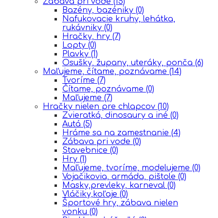
Zábava pri vode
(15)
Bazény, bazéniky
(0)
Nafukovacie kruhy, lehátka,
rukávniky
(0)
Hračky, hry
(7)
Lopty
(0)
Plavky
(1)
Osušky, župany, uteráky, ponča
(6)
Maľujeme, čítame, poznávame
(14)
Tvoríme
(7)
Čítame, poznávame
(0)
Maľujeme
(7)
Hračky nielen pre chlapcov
(10)
Zvieratká, dinosaury a iné
(0)
Autá
(5)
Hráme sa na zamestnanie
(4)
Zábava pri vode
(0)
Stavebnice
(0)
Hry
(1)
Maľujeme, tvoríme, modelujeme
(0)
Vojačikovia, armáda, pištole
(0)
Masky,prevleky, karneval
(0)
Vláčiky,koľaje
(0)
Športové hry, zábava nielen
vonku
(0)