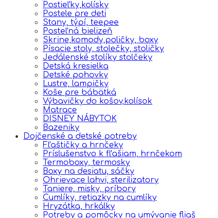
Postieľky,kolísky
Postele pre deti
Stany, týpí, teepee
Posteľná bielizeň
Skrine,komody,poličky, boxy
Písacie stoly, stolečky, stoličky
Jedálenské stolíky stolčeky
Detská kresielka
Detské pohovky
Lustre, lampičky
Koše pre bábätká
Výbavičky do košov,kolísok
Matrace
DISNEY NÁBYTOK
Bazeniky
Dojčenské a detské potreby
Fľaštičky a hrnčeky
Príslušenstvo k fľašiam, hrnčekom
Termoboxy, termosky
Boxy na desiatu, sáčky
Ohrievace lahvi, sterilizatory
Taniere, misky, príbory
Cumlíky, retiazky na cumlíky
Hryzátka, hrkálky
Potreby a pomôcky na umývanie fliaš