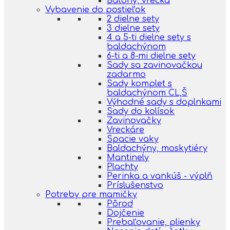
Batohy, vrecká
Vybavenie do postieľok
2 dielne sety
3 dielne sety
4 a 5-ti dielne sety s
baldachýnom
6-ti a 8-mi dielne sety
Sady sa zavinovačkou
zadarmo
Sady komplet s
baldachýnom CL,Š
Výhodné sady s doplnkami
Sady do kolísok
Zavinovačky
Vreckáre
Spacie vaky
Baldachýny, moskytiéry
Mantinely
Plachty
Perinka a vankúš - výplň
Príslušenstvo
Potreby pre mamičky
Pôrod
Dojčenie
Prebaľovanie, plienky