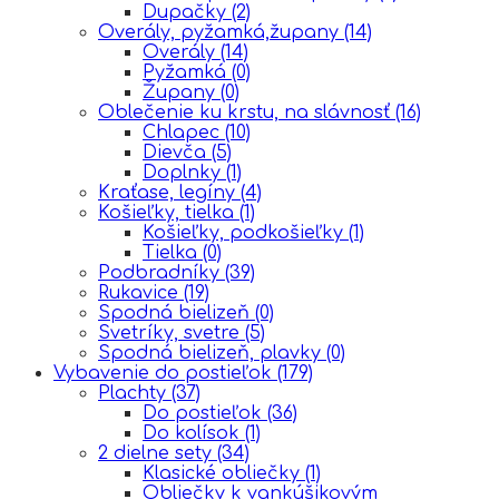
Dupačky
(2)
Overály, pyžamká,župany
(14)
Overály
(14)
Pyžamká
(0)
Župany
(0)
Oblečenie ku krstu, na slávnosť
(16)
Chlapec
(10)
Dievča
(5)
Doplnky
(1)
Kraťase, legíny
(4)
Košieľky, tielka
(1)
Košieľky, podkošieľky
(1)
Tielka
(0)
Podbradníky
(39)
Rukavice
(19)
Spodná bielizeň
(0)
Svetríky, svetre
(5)
Spodná bielizeň, plavky
(0)
Vybavenie do postieľok
(179)
Plachty
(37)
Do postieľok
(36)
Do kolísok
(1)
2 dielne sety
(34)
Klasické obliečky
(1)
Obliečky k vankúšikovým