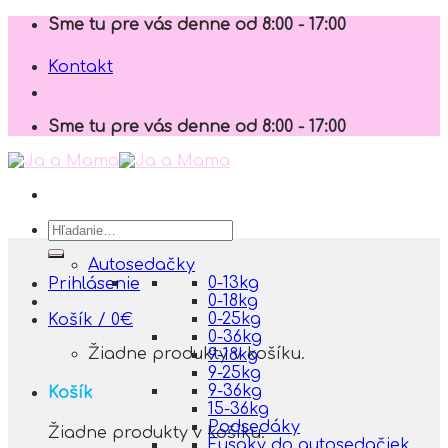
Skip
Sme tu pre vás denne od 8:00 - 17:00
to
content
Kontakt
Sme tu pre vás denne od 8:00 - 17:00
Hľadať:
Autosedačky
0-13kg
Prihlásenie
0-18kg
0-25kg
Košík /
0
€
0-36kg
Žiadne produkty v košíku.
9-18kg
9-25kg
9-36kg
Košík
15-36kg
Podsedáky
Žiadne produkty v košíku.
Fusaky do autosedačiek