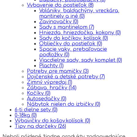
Vybavenie do postieľok
(8)
Volániky, baldachýny, vreckára,
mantinely a iné
(0)
Zavinovačky
(0)
Sady s mantinelom
(7)
Hniezda, hniezdočka, kokony
(0)
Sady do kočíkov, kolísok
(0)
Obliečky do postieľok
(0)
Spacie vaky, prebaľovacie
podložky
(0)
Viacdielne sady, sady komplet
(0)
Plachty
(1)
Potreby pre mamičky
(3)
Dojčenské a detské potreby
(7)
Zimný výpredaj
(1)
Zábava, hračky
(14)
Kočíky
(0)
Autosedačky
(0)
Nábytok nielen do izbičky
(0)
6-ti dielne sety
(0)
0-18kg
(0)
Výbavičky do košov,kolísok
(0)
Tipy na darčeky
(26)
Neboli nájdené žiadne produkty zodpovedajúce