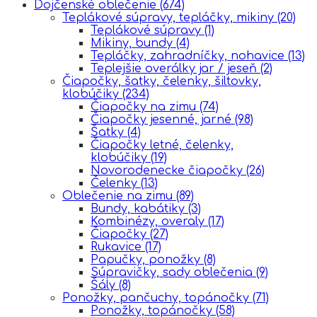
Dojčenské oblečenie
(674)
Teplákové súpravy, tepláčky, mikiny
(20)
Teplákové súpravy
(1)
Mikiny, bundy
(4)
Tepláčky, zahradníčky, nohavice
(13)
Teplejšie overálky jar / jeseň
(2)
Čiapočky, šatky, čelenky, šiltovky,
klobúčiky
(234)
Čiapočky na zimu
(74)
Čiapočky jesenné, jarné
(98)
Šatky
(4)
Čiapočky letné, čelenky,
klobúčiky
(19)
Novorodenecke čiapočky
(26)
Čelenky
(13)
Oblečenie na zimu
(89)
Bundy, kabátiky
(3)
Kombinézy, overaly
(17)
Čiapočky
(27)
Rukavice
(17)
Papučky, ponožky
(8)
Súpravičky, sady oblečenia
(9)
Šály
(8)
Ponožky, pančuchy, topánočky
(71)
Ponožky, topánočky
(58)