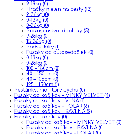
9-18kg
(0)
Hračky nielen na cesty
(12)
9-36kg
(0)
0-13kg
(0)
0-36kg
(0)
Príslušenstvo, doplnky
(5)
9-25kg
(0)
15-36kg
(0)
Podsedáky
(1)
Fusaky do autosedačiek
(0)
0-18kg
(0)
0-25kg
(0)
100 – 150cm
(0)
40 – 150cm
(0)
40 – 105cm
(0)
125 – 150cm
(1)
Pestúnky, monitory dychu
(0)
Fusaky do kočíkov – MINKY, VELVET
(4)
Fusaky do kočíkov – VLNA
(1)
Fusaky do kočíkov – POLAR
(6)
Fusaky do kočíkov – BAVLNA
(2)
Fusáky do kočíkov
(0)
Fusaky do kočíkov – MINKY, VELVET
(0)
Fusaky do kočíkov – BAVLNA
(0)
Fusaky do kočíkov – POLAR
(0)