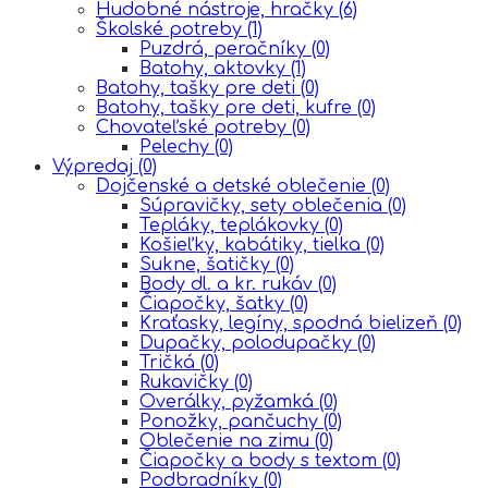
Hudobné nástroje, hračky
(6)
Školské potreby
(1)
Puzdrá, peračníky
(0)
Batohy, aktovky
(1)
Batohy, tašky pre deti
(0)
Batohy, tašky pre deti, kufre
(0)
Chovateľské potreby
(0)
Pelechy
(0)
Výpredaj
(0)
Dojčenské a detské oblečenie
(0)
Súpravičky, sety oblečenia
(0)
Tepláky, teplákovky
(0)
Košieľky, kabátiky, tielka
(0)
Sukne, šatičky
(0)
Body dl. a kr. rukáv
(0)
Čiapočky, šatky
(0)
Kraťasky, legíny, spodná bielizeň
(0)
Dupačky, polodupačky
(0)
Tričká
(0)
Rukavičky
(0)
Overálky, pyžamká
(0)
Ponožky, pančuchy
(0)
Oblečenie na zimu
(0)
Čiapočky a body s textom
(0)
Podbradníky
(0)