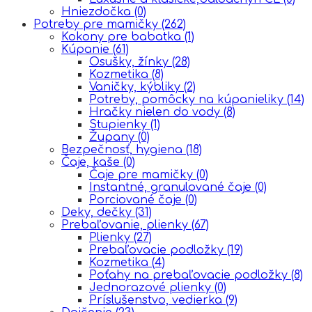
Hniezdočka
(0)
Potreby pre mamičky
(262)
Kokony pre babatka
(1)
Kúpanie
(61)
Osušky, žínky
(28)
Kozmetika
(8)
Vaničky, kýbliky
(2)
Potreby, pomôcky na kúpanieliky
(14)
Hračky nielen do vody
(8)
Stupienky
(1)
Župany
(0)
Bezpečnosť, hygiena
(18)
Čaje, kaše
(0)
Čaje pre mamičky
(0)
Instantné, granulované čaje
(0)
Porciované čaje
(0)
Deky, dečky
(31)
Prebaľovanie, plienky
(67)
Plienky
(27)
Prebaľovacie podložky
(19)
Kozmetika
(4)
Poťahy na prebaľovacie podložky
(8)
Jednorazové plienky
(0)
Príslušenstvo, vedierka
(9)