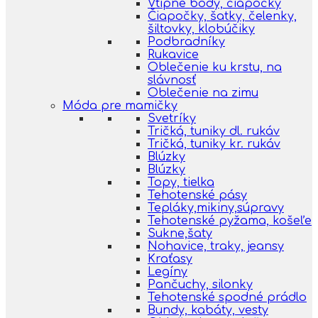
Vtipné body, čiapočky
Čiapočky, šatky, čelenky,
šiltovky, klobúčiky
Podbradníky
Rukavice
Oblečenie ku krstu, na
slávnosť
Oblečenie na zimu
Móda pre mamičky
Svetríky
Tričká, tuniky dl. rukáv
Tričká, tuniky kr. rukáv
Blúzky
Blúzky
Topy, tielka
Tehotenské pásy
Tepláky,mikiny,súpravy
Tehotenské pyžama, košeľe
Sukne,šaty
Nohavice, traky, jeansy
Kraťasy
Legíny
Pančuchy, silonky
Tehotenské spodné prádlo
Bundy, kabáty, vesty