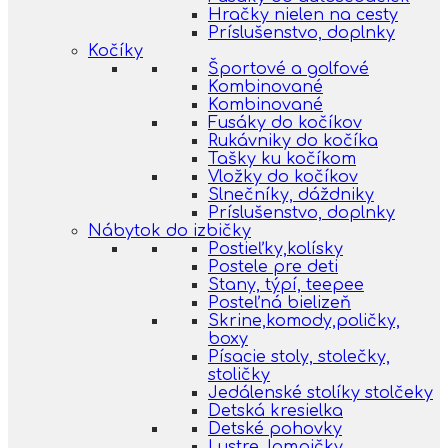
Hračky nielen na cesty
Príslušenstvo, doplnky
Kočíky
Športové a golfové
Kombinované
Kombinované
Fusáky do kočíkov
Rukávniky do kočíka
Tašky ku kočíkom
Vložky do kočíkov
Slnečníky, dáždniky
Príslušenstvo, doplnky
Nábytok do izbičky
Postieľky,kolísky
Postele pre deti
Stany, týpí, teepee
Posteľná bielizeň
Skrine,komody,poličky,
boxy
Písacie stoly, stolečky,
stoličky
Jedálenské stolíky stolčeky
Detská kresielka
Detské pohovky
Lustre, lampičky