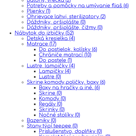
Batohy, vrecká
(2)
Potreby a pomôcky na umývanie fliaš
(6)
Plienky
(1)
Ohrievace lahvi, sterilizatory
(2)
Dáždniky, pršiplášte
(0)
Dáždniky, pršiplášte, čižmy
(0)
Nábytok do izbičky
(52)
Detská kresielka
(4)
Matrace
(17)
Do postielok, kolísky
(6)
Chrániče matrací
(10)
Do postele
(1)
Lustre, lampičky
(4)
Lampičky
(4)
Lustre
(0)
Skrine,komody,poličky, boxy
(6)
Boxy na hračky a iné.
(6)
Skrine
(0)
Komody
(0)
Regály
(0)
Skrinky
(0)
Nočné stolíky
(0)
Bazeniky
(0)
Stany,týpí,teepee
(0)
Prislušenstvo, doplňky
(0)