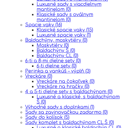
Luxusné sady s viacdielnym
mantinelom
(0)
Klasické sady s oválnym
mantinelom
(0)
Spacie vaky
(16)
Klasické spacie vaky
(15)
Luxusné spacie vaky
(1)
Baldachýny, moskytiéry
(0)
Moskytiéry
(0)
Baldachýny Š
(0)
Baldachýny CL
(0)
6-ti a 8-mi dielne sety
(0)
6-ti dielne sety
(0)
Perinka a vankúš – výplň
(3)
Vreckáre
(0)
Vreckáre na čokoľvek
(0)
Vreckáre na hračky
(0)
4 a 5-ti dielne sety s baldachýnom
(0)
Luxusné a klasické, s baldachýnom
Š
(0)
Výhodné sady s doplnkami
(1)
Sady sa zavinovačkou zadarmo
(0)
Sady do kolísok
(5)
Sady komplet s baldachýnom CL,Š
(0)
Luxusné a klasické,baldachýn CL
(0)