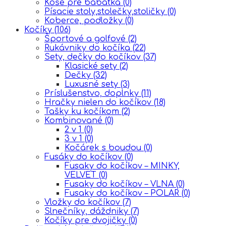
Koše pre bábätká
(0)
Písacie stoly,stolečky,stoličky
(0)
Koberce, podložky
(0)
Kočíky
(106)
Športové a golfové
(2)
Rukávniky do kočíka
(22)
Sety, dečky do kočíkov
(37)
Klasické sety
(2)
Dečky
(32)
Luxusné sety
(3)
Príslušenstvo, doplnky
(11)
Hračky nielen do kočíkov
(18)
Tašky ku kočíkom
(2)
Kombinované
(0)
2 v 1
(0)
3 v 1
(0)
Kočárek s boudou
(0)
Fusáky do kočíkov
(0)
Fusaky do kočíkov – MINKY,
VELVET
(0)
Fusaky do kočíkov – VLNA
(0)
Fusaky do kočíkov – POLAR
(0)
Vložky do kočíkov
(7)
Slnečníky, dáždniky
(7)
Kočíky pre dvojičky
(0)