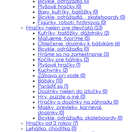
Bicykle, odrážadlá
(0)
Plyšové hračky
(0)
Boxy, kufríky, batôžky
(0)
Bicykle, odrážadlá, , skateboardy
(0)
Figúrky, roboti, hrdinovia
(0)
Hračky nielen pre dievčatá
(33)
Kufríky, batôžky, dáždniky
(2)
Maľujeme, tvoríme
(5)
Oblečenie, doplnky k bábikám
(6)
Bicykle, odrážadla
(0)
Hráme sa na zamestnanie
(3)
Kočíky pre bábiky
(2)
Plyšové hračky
(1)
Kuchynky
(2)
Zábava pri vode
(0)
Bábiky
(10)
Parádiť sa
(1)
Doplnky nielen do izbičky
(0)
Hry, puzzle a iné
(0)
Hračky a doplnky na záhradu
(0)
Masky, prevleky, karneval,
doplnky
(0)
Bicykle, odrážadla, skateboardy
(0)
Hračky od 3 rokov
(7)
Lehátka, chodítka
(0)