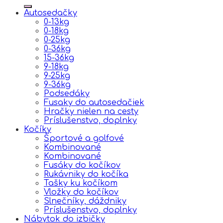
Autosedačky
0-13kg
0-18kg
0-25kg
0-36kg
15-36kg
9-18kg
9-25kg
9-36kg
Podsedáky
Fusaky do autosedačiek
Hračky nielen na cesty
Príslušenstvo, doplnky
Kočíky
Športové a golfové
Kombinované
Kombinované
Fusáky do kočíkov
Rukávniky do kočíka
Tašky ku kočíkom
Vložky do kočíkov
Slnečníky, dáždniky
Príslušenstvo, doplnky
Nábytok do izbičky