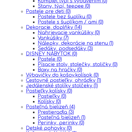
Komplet týpí s vybavením
(0)
Stany, týpí, teepee
(0)
Postele pre deti
(0)
Postele bez šuplíku
(0)
Postele s šuplíkom / ami
(0)
Dekoracje, doplňky
(14)
Nahrievacie vankúšiky
(0)
Vankúšiky
(7)
Nálepky, dekorácie na stenu
(1)
Sedáky, podsedáky
(3)
DISNEY NÁBYTOK
(0)
Postele
(0)
Písacie stoly, stolečky, stoličky
(0)
Boxy na hračky
(0)
Výbavičky do košov,kolísok
(0)
Cestovné postieľky, ohrádky
(1)
Jedálenské stolíky stolčeky
(1)
Postieľky,kolísky
(0)
Postieľky
(0)
Kolísky
(0)
Posteľná bielizeň
(4)
Prestieradla
(3)
Posteľná bielizeň
(1)
Perinky, perinky
(0)
Detské pohovky
(0)