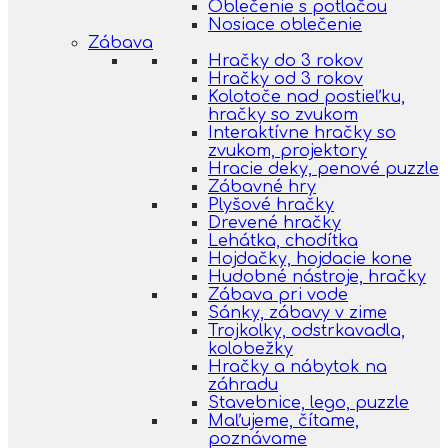
Oblečenie s potlačou
Nosiace oblečenie
Zábava
Hračky do 3 rokov
Hračky od 3 rokov
Kolotoče nad postieľku,
hračky so zvukom
Interaktívne hračky so
zvukom, projektory
Hracie deky, penové puzzle
Zábavné hry
Plyšové hračky
Drevené hračky
Lehátka, chodítka
Hojdačky, hojdacie kone
Hudobné nástroje, hračky
Zábava pri vode
Sánky, zábavy v zime
Trojkolky, odstrkavadla,
kolobežky
Hračky a nábytok na
záhradu
Stavebnice, lego, puzzle
Maľujeme, čítame,
poznávame