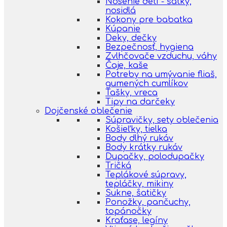
Nosenie detí - šatky,
nosidlá
Kokony pre babatka
Kúpanie
Deky, dečky
Bezpečnosť, hygiena
Zvlhčovače vzduchu, váhy
Čaje, kaše
Potreby na umývanie fliaš,
gumených cumlíkov
Tašky, vreca
Tipy na darčeky
Dojčenské oblečenie
Súpravičky, sety oblečenia
Košieľky, tielka
Body dlhý rukáv
Body krátky rukáv
Dupačky, polodupačky
Tričká
Teplákové súpravy,
tepláčky, mikiny
Sukne, šatičky
Ponožky, pančuchy,
topánočky
Kraťase, legíny