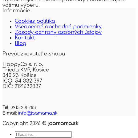
vášmu výberu.
Informácie
Cookies politika
Všeobecné obchodné podmienky
Zásady ochrany osobných údajov
Kontakt
Blog
Prevádzkovateľ e-shopu
HappyCo s. r. o.
Trieda KVP,
Košice
040 23 Košice
IČO: 54 332 397
DIČ: 2121632337
Tel
: 0915 201 283
E-mail
:
info@jaamama.sk
Copyright 2026 ©
jaamama.sk
Hľadať: