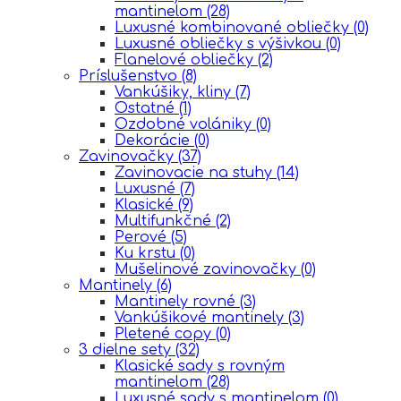
mantinelom
(28)
Luxusné kombinované obliečky
(0)
Luxusné obliečky s výšivkou
(0)
Flanelové obliečky
(2)
Príslušenstvo
(8)
Vankúšiky, kliny
(7)
Ostatné
(1)
Ozdobné volániky
(0)
Dekorácie
(0)
Zavinovačky
(37)
Zavinovacie na stuhy
(14)
Luxusné
(7)
Klasické
(9)
Multifunkčné
(2)
Perové
(5)
Ku krstu
(0)
Mušelinové zavinovačky
(0)
Mantinely
(6)
Mantinely rovné
(3)
Vankúšikové mantinely
(3)
Pletené copy
(0)
3 dielne sety
(32)
Klasické sady s rovným
mantinelom
(28)
Luxusné sady s mantinelom
(0)