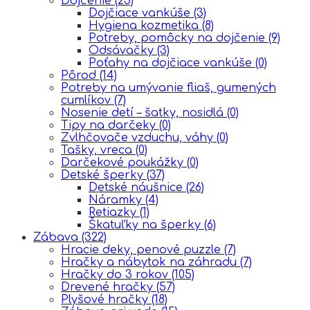
Dojčenie
(23)
Dojčiace vankúše
(3)
Hygiena kozmetika
(8)
Potreby, pomôcky na dojčenie
(9)
Odsávačky
(3)
Poťahy na dojčiace vankúše
(0)
Pôrod
(14)
Potreby na umývanie fliaš, gumených
cumlíkov
(7)
Nosenie detí – šatky, nosidlá
(0)
Tipy na darčeky
(0)
Zvlhčovače vzduchu, váhy
(0)
Tašky, vreca
(0)
Darčekové poukážky
(0)
Detské šperky
(37)
Detské náušnice
(26)
Náramky
(4)
Retiazky
(1)
Škatuľky na šperky
(6)
Zábava
(322)
Hracie deky, penové puzzle
(7)
Hračky a nábytok na záhradu
(7)
Hračky do 3 rokov
(105)
Drevené hračky
(57)
Plyšové hračky
(18)