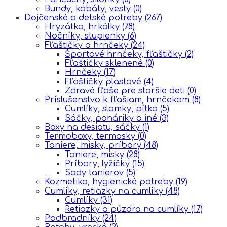
Bundy, kabáty, vesty
(0)
Dojčenské a detské potreby
(267)
Hryzátka, hrkálky
(78)
Nočníky, stupienky
(6)
Fľaštičky a hrnčeky
(24)
Športové hrnčeky, fľaštičky
(2)
Fľaštičky sklenené
(0)
Hrnčeky
(17)
Fľaštičky plastové
(4)
Zdravé fľaše pre staršie deti
(0)
Príslušenstvo k fľašiam, hrnčekom
(8)
Cumlíky, slamky, pítka
(5)
Sáčky, poháriky a iné
(3)
Boxy na desiatu, sáčky
(1)
Termoboxy, termosky
(0)
Taniere, misky, príbory
(48)
Taniere, misky
(28)
Príbory, lyžičky
(15)
Sady tanierov
(5)
Kozmetika, hygienické potreby
(19)
Cumlíky, retiazky na cumlíky
(48)
Cumlíky
(31)
Retiazky a púzdra na cumlíky
(17)
Podbradníky
(24)