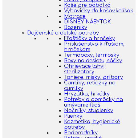
Koše pre bábätká
Výbavičky do košov,kolísok
Matrace
DISNEY NÁBYTOK
Bazeniky
Dojčenské a detské potreby
Fľaštičky a hrnčeky
Príslušenstvo k fľašiam,
hrnčekom
Termoboxy, termosky
Boxy na desiatu, sáčky
Ohrievace lahvi,
sterilizatory
Taniere, misky, príbory
Cumlíky, retiazky na
cumlíky
Hryzátka, hrkálky
Potreby a pomôcky na
umývanie fliaš
Nočníky, stupienky
Plienky
Kozmetika, hygienické
potreby
Podbradníky