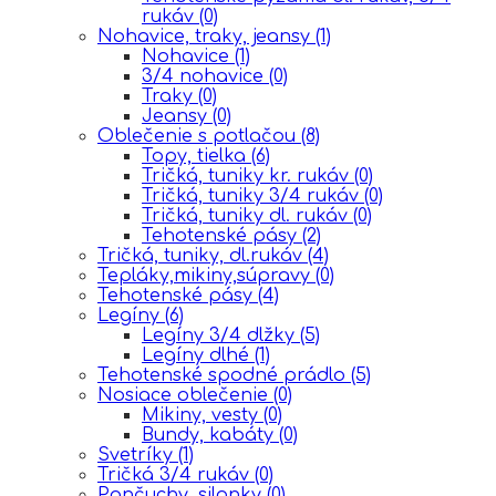
rukáv
(0)
Nohavice, traky, jeansy
(1)
Nohavice
(1)
3/4 nohavice
(0)
Traky
(0)
Jeansy
(0)
Oblečenie s potlačou
(8)
Topy, tielka
(6)
Tričká, tuniky kr. rukáv
(0)
Tričká, tuniky 3/4 rukáv
(0)
Tričká, tuniky dl. rukáv
(0)
Tehotenské pásy
(2)
Tričká, tuniky, dl.rukáv
(4)
Tepláky,mikiny,súpravy
(0)
Tehotenské pásy
(4)
Legíny
(6)
Legíny 3/4 dlžky
(5)
Legíny dlhé
(1)
Tehotenské spodné prádlo
(5)
Nosiace oblečenie
(0)
Mikiny, vesty
(0)
Bundy, kabáty
(0)
Svetríky
(1)
Tričká 3/4 rukáv
(0)
Pančuchy, silonky
(0)