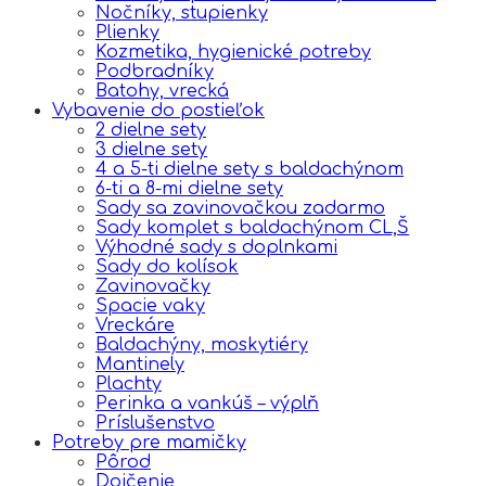
Nočníky, stupienky
Plienky
Kozmetika, hygienické potreby
Podbradníky
Batohy, vrecká
Vybavenie do postieľok
2 dielne sety
3 dielne sety
4 a 5-ti dielne sety s baldachýnom
6-ti a 8-mi dielne sety
Sady sa zavinovačkou zadarmo
Sady komplet s baldachýnom CL,Š
Výhodné sady s doplnkami
Sady do kolísok
Zavinovačky
Spacie vaky
Vreckáre
Baldachýny, moskytiéry
Mantinely
Plachty
Perinka a vankúš – výplň
Príslušenstvo
Potreby pre mamičky
Pôrod
Dojčenie