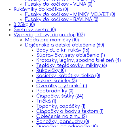
Fusaky do kočíkov – VLNA
(0)
Rukávniky do kočíka
(0)
Fusaky do kočíkov – MINKY, VELVET
(0)
Fusaky do kočíkov – BAVLNA
(0)
0-25kg
(0)
Svetríky, svetre
(0)
Výpredaj, zľavy, dopredaj
(103)
Móda pre mamičky
(10)
Dojčenské a detské oblečenie
(60)
Body dl. a kr. rukáv
(16)
Súpravičky, sety oblečenia
(1)
Kraťasky, legíny, spodná bielizeň
(4)
Tepláky, teplákovky, mikiny
(6)
Rukavičky
(0)
Košieľky, kabátiky, tielka
(0)
Sukne, šatičky
(3)
Overálky, pyžamká
(1)
Podbradníky
(0)
Čiapočky, šatky
(24)
Tričká
(1)
Topánky, capáčky
(1)
Čiapočky a body s textom
(1)
Oblečenie na zimu
(2)
Ponožky, pančuchy
(0)
Dupačky, polodupačky
(0)