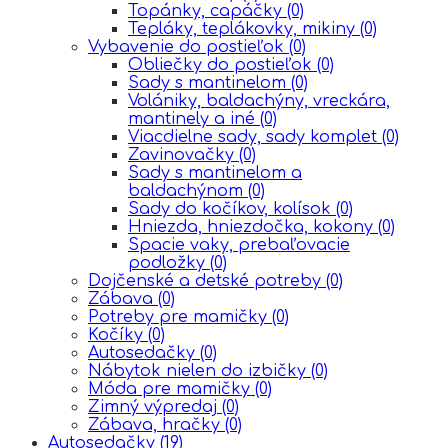
Topánky, capáčky
(0)
Tepláky, teplákovky, mikiny
(0)
Vybavenie do postieľok
(0)
Obliečky do postieľok
(0)
Sady s mantinelom
(0)
Volániky, baldachýny, vreckára,
mantinely a iné
(0)
Viacdielne sady, sady komplet
(0)
Zavinovačky
(0)
Sady s mantinelom a
baldachýnom
(0)
Sady do kočíkov, kolísok
(0)
Hniezda, hniezdočka, kokony
(0)
Spacie vaky, prebaľovacie
podložky
(0)
Dojčenské a detské potreby
(0)
Zábava
(0)
Potreby pre mamičky
(0)
Kočíky
(0)
Autosedačky
(0)
Nábytok nielen do izbičky
(0)
Móda pre mamičky
(0)
Zimný výpredaj
(0)
Zábava, hračky
(0)
Autosedačky
(19)