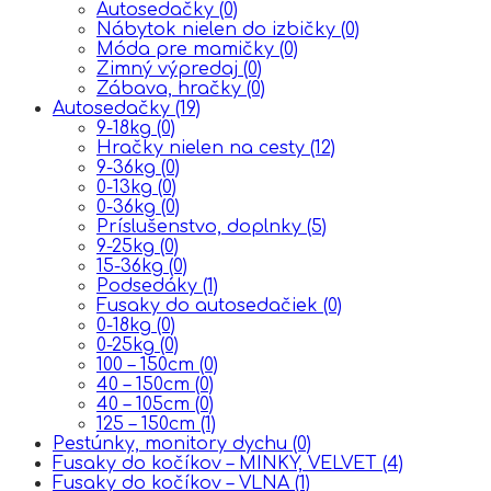
Autosedačky
(0)
Nábytok nielen do izbičky
(0)
Móda pre mamičky
(0)
Zimný výpredaj
(0)
Zábava, hračky
(0)
Autosedačky
(19)
9-18kg
(0)
Hračky nielen na cesty
(12)
9-36kg
(0)
0-13kg
(0)
0-36kg
(0)
Príslušenstvo, doplnky
(5)
9-25kg
(0)
15-36kg
(0)
Podsedáky
(1)
Fusaky do autosedačiek
(0)
0-18kg
(0)
0-25kg
(0)
100 – 150cm
(0)
40 – 150cm
(0)
40 – 105cm
(0)
125 – 150cm
(1)
Pestúnky, monitory dychu
(0)
Fusaky do kočíkov – MINKY, VELVET
(4)
Fusaky do kočíkov – VLNA
(1)