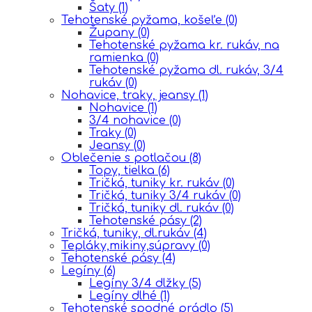
Šaty
(1)
Tehotenské pyžama, košeľe
(0)
Župany
(0)
Tehotenské pyžama kr. rukáv, na
ramienka
(0)
Tehotenské pyžama dl. rukáv, 3/4
rukáv
(0)
Nohavice, traky, jeansy
(1)
Nohavice
(1)
3/4 nohavice
(0)
Traky
(0)
Jeansy
(0)
Oblečenie s potlačou
(8)
Topy, tielka
(6)
Tričká, tuniky kr. rukáv
(0)
Tričká, tuniky 3/4 rukáv
(0)
Tričká, tuniky dl. rukáv
(0)
Tehotenské pásy
(2)
Tričká, tuniky, dl.rukáv
(4)
Tepláky,mikiny,súpravy
(0)
Tehotenské pásy
(4)
Legíny
(6)
Legíny 3/4 dlžky
(5)
Legíny dlhé
(1)
Tehotenské spodné prádlo
(5)