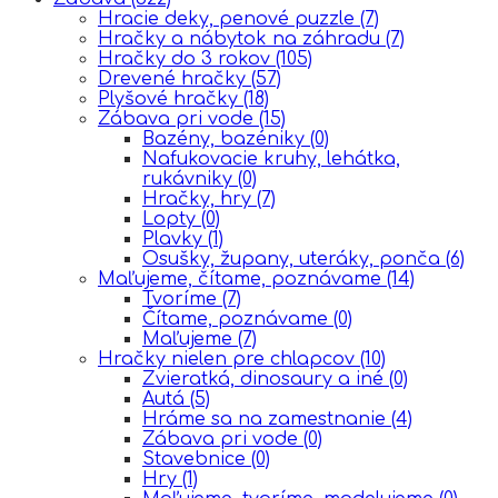
Hracie deky, penové puzzle
(7)
Hračky a nábytok na záhradu
(7)
Hračky do 3 rokov
(105)
Drevené hračky
(57)
Plyšové hračky
(18)
Zábava pri vode
(15)
Bazény, bazéniky
(0)
Nafukovacie kruhy, lehátka,
rukávniky
(0)
Hračky, hry
(7)
Lopty
(0)
Plavky
(1)
Osušky, župany, uteráky, ponča
(6)
Maľujeme, čítame, poznávame
(14)
Tvoríme
(7)
Čítame, poznávame
(0)
Maľujeme
(7)
Hračky nielen pre chlapcov
(10)
Zvieratká, dinosaury a iné
(0)
Autá
(5)
Hráme sa na zamestnanie
(4)
Zábava pri vode
(0)
Stavebnice
(0)
Hry
(1)