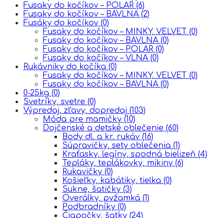
Fusaky do kočíkov – POLAR
(6)
Fusaky do kočíkov – BAVLNA
(2)
Fusáky do kočíkov
(0)
Fusaky do kočíkov – MINKY, VELVET
(0)
Fusaky do kočíkov – BAVLNA
(0)
Fusaky do kočíkov – POLAR
(0)
Fusaky do kočíkov – VLNA
(0)
Rukávniky do kočíka
(0)
Fusaky do kočíkov – MINKY, VELVET
(0)
Fusaky do kočíkov – BAVLNA
(0)
0-25kg
(0)
Svetríky, svetre
(0)
Výpredaj, zľavy, dopredaj
(103)
Móda pre mamičky
(10)
Dojčenské a detské oblečenie
(60)
Body dl. a kr. rukáv
(16)
Súpravičky, sety oblečenia
(1)
Kraťasky, legíny, spodná bielizeň
(4)
Tepláky, teplákovky, mikiny
(6)
Rukavičky
(0)
Košieľky, kabátiky, tielka
(0)
Sukne, šatičky
(3)
Overálky, pyžamká
(1)
Podbradníky
(0)
Čiapočky, šatky
(24)