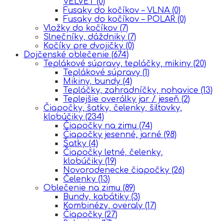
VELVET
(0)
Fusaky do kočíkov – VLNA
(0)
Fusaky do kočíkov – POLAR
(0)
Vložky do kočíkov
(7)
Slnečníky, dáždniky
(7)
Kočíky pre dvojičky
(0)
Dojčenské oblečenie
(674)
Teplákové súpravy, tepláčky, mikiny
(20)
Teplákové súpravy
(1)
Mikiny, bundy
(4)
Tepláčky, zahradníčky, nohavice
(13)
Teplejšie overálky jar / jeseň
(2)
Čiapočky, šatky, čelenky, šiltovky,
klobúčiky
(234)
Čiapočky na zimu
(74)
Čiapočky jesenné, jarné
(98)
Šatky
(4)
Čiapočky letné, čelenky,
klobúčiky
(19)
Novorodenecke čiapočky
(26)
Čelenky
(13)
Oblečenie na zimu
(89)
Bundy, kabátiky
(3)
Kombinézy, overaly
(17)
Čiapočky
(27)