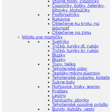
Vtipné body, čiapočky
Čiapočky, šatky, čelenky,
šiltovky, klobúčiky
Podbradníky
Rukavice
Oblečenie ku krstu, na
slávnosť
Oblečenie na zimu
Móda pre mamičky
Svetríky
Tričká, tuniky dl. rukáv
Tričká, tuniky kr. rukáv
Blúzky
Blúzky
Topy, tielka
Tehotenské pásy
Tepláky,mikiny,súpravy
Tehotenské pyžama, košeľe
Sukne,šaty
Nohavice, traky, jeansy
Kraťasy
Legíny
Pančuchy, silonky
Tehotenské spodné prádlo
Bundy, kabáty, vesty