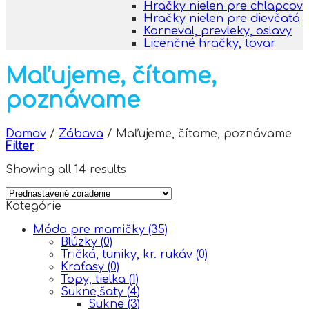
Hračky nielen pre chlapcov
Hračky nielen pre dievčatá
Karneval, prevleky, oslavy
Licenčné hračky, tovar
Maľujeme, čítame,
poznávame
Domov
/
Zábava
/
Maľujeme, čítame, poznávame
Filter
Showing all 14 results
Kategórie
Móda pre mamičky
(35)
Blúzky
(0)
Tričká, tuniky, kr. rukáv
(0)
Kraťasy
(0)
Topy, tielka
(1)
Sukne,šaty
(4)
Sukne
(3)