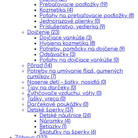
Prebaľovacie podložky
(19)
Kozmetika
(4)
Poťahy na prebaľovacie podložky
(8)
Jednorazové plienky
(0)
Príslušenstvo, vedierka
(9)
Dojčenie
(23)
Dojčiace vankúše
(3)
Hygiena kozmetika
(8)
Potreby, pomôcky na dojčenie
(9)
Odsávačky
(3)
Poťahy na dojčiace vankúše
(0)
Pôrod
(14)
Potreby na umývanie fliaš, gumených
cumlíkov
(7)
Nosenie detí – šatky, nosidlá
(0)
Tipy na darčeky
(0)
Zvlhčovače vzduchu, váhy
(0)
Tašky, vreca
(0)
Darčekové poukážky
(0)
Detské šperky
(37)
Detské náušnice
(26)
Náramky
(4)
Retiazky
(1)
Škatuľky na šperky
(6)
Zábava
(322)