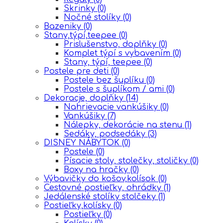
Skrinky
(0)
Nočné stolíky
(0)
Bazeniky
(0)
Stany,týpí,teepee
(0)
Prislušenstvo, doplňky
(0)
Komplet týpí s vybavením
(0)
Stany, týpí, teepee
(0)
Postele pre deti
(0)
Postele bez šuplíku
(0)
Postele s šuplíkom / ami
(0)
Dekoracje, doplňky
(14)
Nahrievacie vankúšiky
(0)
Vankúšiky
(7)
Nálepky, dekorácie na stenu
(1)
Sedáky, podsedáky
(3)
DISNEY NÁBYTOK
(0)
Postele
(0)
Písacie stoly, stolečky, stoličky
(0)
Boxy na hračky
(0)
Výbavičky do košov,kolísok
(0)
Cestovné postieľky, ohrádky
(1)
Jedálenské stolíky stolčeky
(1)
Postieľky,kolísky
(0)
Postieľky
(0)