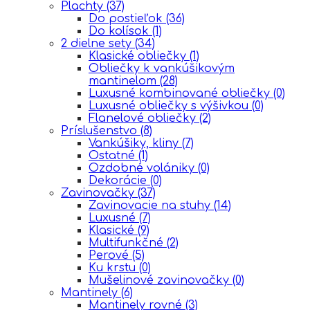
Plachty
(37)
Do postieľok
(36)
Do kolísok
(1)
2 dielne sety
(34)
Klasické obliečky
(1)
Obliečky k vankúšikovým
mantinelom
(28)
Luxusné kombinované obliečky
(0)
Luxusné obliečky s výšivkou
(0)
Flanelové obliečky
(2)
Príslušenstvo
(8)
Vankúšiky, kliny
(7)
Ostatné
(1)
Ozdobné volániky
(0)
Dekorácie
(0)
Zavinovačky
(37)
Zavinovacie na stuhy
(14)
Luxusné
(7)
Klasické
(9)
Multifunkčné
(2)
Perové
(5)
Ku krstu
(0)
Mušelinové zavinovačky
(0)
Mantinely
(6)
Mantinely rovné
(3)