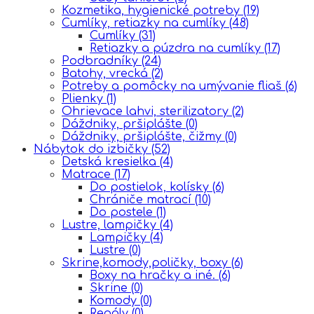
Kozmetika, hygienické potreby
(19)
Cumlíky, retiazky na cumlíky
(48)
Cumlíky
(31)
Retiazky a púzdra na cumlíky
(17)
Podbradníky
(24)
Batohy, vrecká
(2)
Potreby a pomôcky na umývanie fliaš
(6)
Plienky
(1)
Ohrievace lahvi, sterilizatory
(2)
Dáždniky, pršiplášte
(0)
Dáždniky, pršiplášte, čižmy
(0)
Nábytok do izbičky
(52)
Detská kresielka
(4)
Matrace
(17)
Do postielok, kolísky
(6)
Chrániče matrací
(10)
Do postele
(1)
Lustre, lampičky
(4)
Lampičky
(4)
Lustre
(0)
Skrine,komody,poličky, boxy
(6)
Boxy na hračky a iné.
(6)
Skrine
(0)
Komody
(0)
Regály
(0)