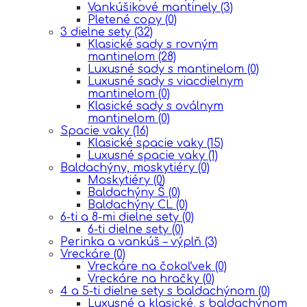
Vankúšikové mantinely
(3)
Pletené copy
(0)
3 dielne sety
(32)
Klasické sady s rovným
mantinelom
(28)
Luxusné sady s mantinelom
(0)
Luxusné sady s viacdielnym
mantinelom
(0)
Klasické sady s oválnym
mantinelom
(0)
Spacie vaky
(16)
Klasické spacie vaky
(15)
Luxusné spacie vaky
(1)
Baldachýny, moskytiéry
(0)
Moskytiéry
(0)
Baldachýny Š
(0)
Baldachýny CL
(0)
6-ti a 8-mi dielne sety
(0)
6-ti dielne sety
(0)
Perinka a vankúš – výplň
(3)
Vreckáre
(0)
Vreckáre na čokoľvek
(0)
Vreckáre na hračky
(0)
4 a 5-ti dielne sety s baldachýnom
(0)
Luxusné a klasické, s baldachýnom