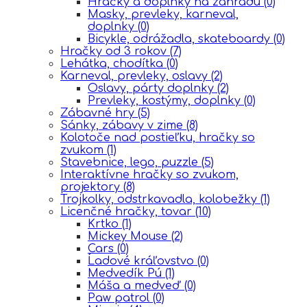
Hračky a doplnky na záhradu
(0)
Masky, prevleky, karneval,
doplnky
(0)
Bicykle, odrážadla, skateboardy
(0)
Hračky od 3 rokov
(7)
Lehátka, chodítka
(0)
Karneval, prevleky, oslavy
(2)
Oslavy, párty doplnky
(2)
Prevleky, kostýmy, doplnky
(0)
Zábavné hry
(5)
Sánky, zábavy v zime
(8)
Kolotoče nad postieľku, hračky so
zvukom
(1)
Stavebnice, lego, puzzle
(5)
Interaktívne hračky so zvukom,
projektory
(8)
Trojkolky, odstrkavadla, kolobežky
(1)
Licenčné hračky, tovar
(10)
Krtko
(1)
Mickey Mouse
(2)
Cars
(0)
Ĺadové kráľovstvo
(0)
Medvedík Pú
(1)
Máša a medveď
(0)
Paw patrol
(0)