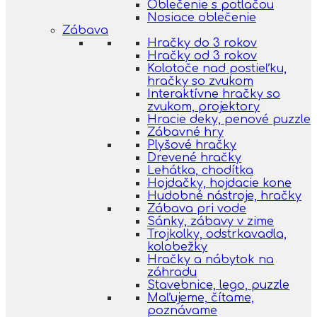
Oblečenie s potlačou
Nosiace oblečenie
Zábava
Hračky do 3 rokov
Hračky od 3 rokov
Kolotoče nad postieľku,
hračky so zvukom
Interaktívne hračky so
zvukom, projektory
Hracie deky, penové puzzle
Zábavné hry
Plyšové hračky
Drevené hračky
Lehátka, chodítka
Hojdačky, hojdacie kone
Hudobné nástroje, hračky
Zábava pri vode
Sánky, zábavy v zime
Trojkolky, odstrkavadla,
kolobežky
Hračky a nábytok na
záhradu
Stavebnice, lego, puzzle
Maľujeme, čítame,
poznávame