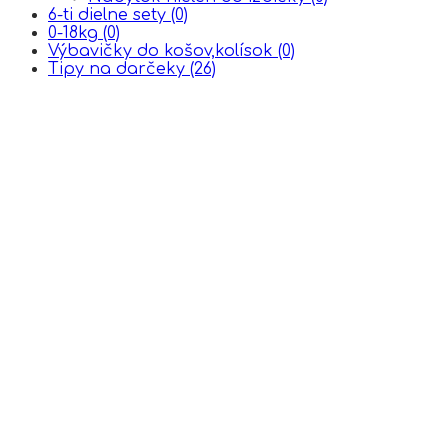
6-ti dielne sety
(0)
0-18kg
(0)
Výbavičky do košov,kolísok
(0)
Tipy na darčeky
(26)