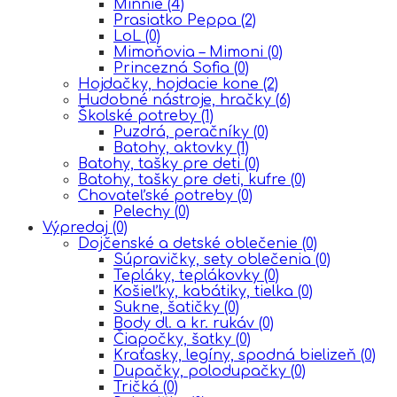
Minnie
(4)
Prasiatko Peppa
(2)
LoL
(0)
Mimoňovia – Mimoni
(0)
Princezná Sofia
(0)
Hojdačky, hojdacie kone
(2)
Hudobné nástroje, hračky
(6)
Školské potreby
(1)
Puzdrá, peračníky
(0)
Batohy, aktovky
(1)
Batohy, tašky pre deti
(0)
Batohy, tašky pre deti, kufre
(0)
Chovateľské potreby
(0)
Pelechy
(0)
Výpredaj
(0)
Dojčenské a detské oblečenie
(0)
Súpravičky, sety oblečenia
(0)
Tepláky, teplákovky
(0)
Košieľky, kabátiky, tielka
(0)
Sukne, šatičky
(0)
Body dl. a kr. rukáv
(0)
Čiapočky, šatky
(0)
Kraťasky, legíny, spodná bielizeň
(0)
Dupačky, polodupačky
(0)
Tričká
(0)