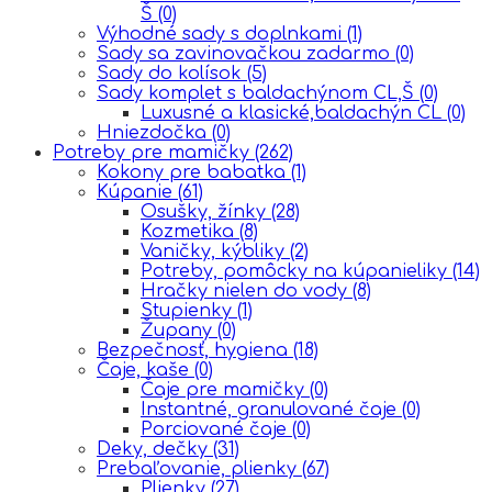
Š
(0)
Výhodné sady s doplnkami
(1)
Sady sa zavinovačkou zadarmo
(0)
Sady do kolísok
(5)
Sady komplet s baldachýnom CL,Š
(0)
Luxusné a klasické,baldachýn CL
(0)
Hniezdočka
(0)
Potreby pre mamičky
(262)
Kokony pre babatka
(1)
Kúpanie
(61)
Osušky, žínky
(28)
Kozmetika
(8)
Vaničky, kýbliky
(2)
Potreby, pomôcky na kúpanieliky
(14)
Hračky nielen do vody
(8)
Stupienky
(1)
Župany
(0)
Bezpečnosť, hygiena
(18)
Čaje, kaše
(0)
Čaje pre mamičky
(0)
Instantné, granulované čaje
(0)
Porciované čaje
(0)
Deky, dečky
(31)
Prebaľovanie, plienky
(67)
Plienky
(27)