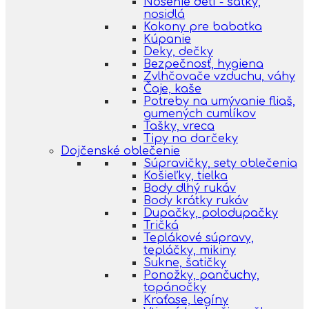
Nosenie detí - šatky,
nosidlá
Kokony pre babatka
Kúpanie
Deky, dečky
Bezpečnosť, hygiena
Zvlhčovače vzduchu, váhy
Čaje, kaše
Potreby na umývanie fliaš,
gumených cumlíkov
Tašky, vreca
Tipy na darčeky
Dojčenské oblečenie
Súpravičky, sety oblečenia
Košieľky, tielka
Body dlhý rukáv
Body krátky rukáv
Dupačky, polodupačky
Tričká
Teplákové súpravy,
tepláčky, mikiny
Sukne, šatičky
Ponožky, pančuchy,
topánočky
Kraťase, legíny