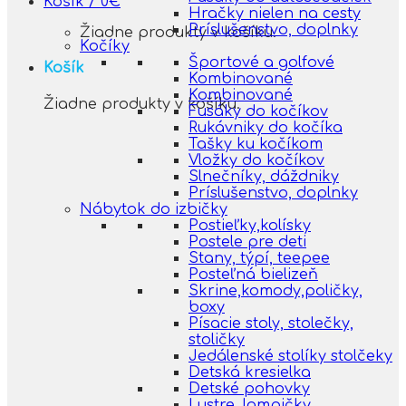
Košík /
0
€
Hračky nielen na cesty
Príslušenstvo, doplnky
Žiadne produkty v košíku.
Kočíky
Športové a golfové
Košík
Kombinované
Kombinované
Žiadne produkty v košíku.
Fusáky do kočíkov
Rukávniky do kočíka
Tašky ku kočíkom
Vložky do kočíkov
Slnečníky, dáždniky
Príslušenstvo, doplnky
Nábytok do izbičky
Postieľky,kolísky
Postele pre deti
Stany, týpí, teepee
Posteľná bielizeň
Skrine,komody,poličky,
boxy
Písacie stoly, stolečky,
stoličky
Jedálenské stolíky stolčeky
Detská kresielka
Detské pohovky
Lustre, lampičky