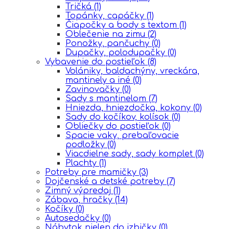
Tričká
(1)
Topánky, capáčky
(1)
Čiapočky a body s textom
(1)
Oblečenie na zimu
(2)
Ponožky, pančuchy
(0)
Dupačky, polodupačky
(0)
Vybavenie do postieľok
(8)
Volániky, baldachýny, vreckára,
mantinely a iné
(0)
Zavinovačky
(0)
Sady s mantinelom
(7)
Hniezda, hniezdočka, kokony
(0)
Sady do kočíkov, kolísok
(0)
Obliečky do postieľok
(0)
Spacie vaky, prebaľovacie
podložky
(0)
Viacdielne sady, sady komplet
(0)
Plachty
(1)
Potreby pre mamičky
(3)
Dojčenské a detské potreby
(7)
Zimný výpredaj
(1)
Zábava, hračky
(14)
Kočíky
(0)
Autosedačky
(0)
Nábytok nielen do izbičky
(0)