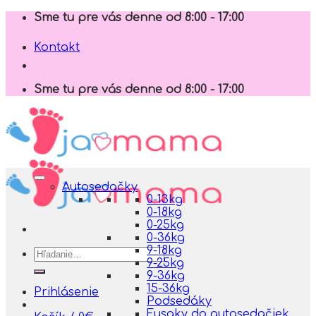
Skip
Sme tu pre vás denne od 8:00 - 17:00
to
content
Kontakt
Sme tu pre vás denne od 8:00 - 17:00
Autosedačky
0-13kg
0-18kg
0-25kg
0-36kg
9-18kg
Hľadať:
9-25kg
9-36kg
15-36kg
Prihlásenie
Podsedáky
Fusaky do autosedačiek