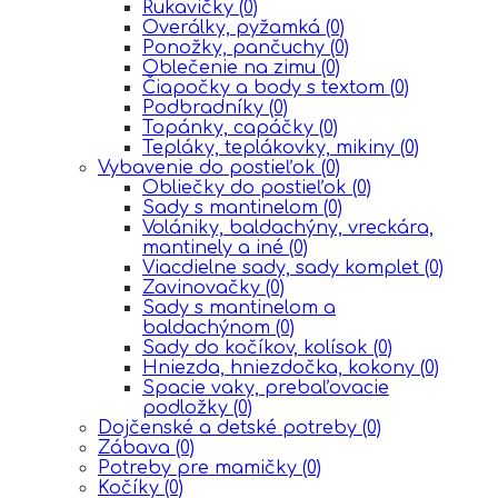
Rukavičky
(0)
Overálky, pyžamká
(0)
Ponožky, pančuchy
(0)
Oblečenie na zimu
(0)
Čiapočky a body s textom
(0)
Podbradníky
(0)
Topánky, capáčky
(0)
Tepláky, teplákovky, mikiny
(0)
Vybavenie do postieľok
(0)
Obliečky do postieľok
(0)
Sady s mantinelom
(0)
Volániky, baldachýny, vreckára,
mantinely a iné
(0)
Viacdielne sady, sady komplet
(0)
Zavinovačky
(0)
Sady s mantinelom a
baldachýnom
(0)
Sady do kočíkov, kolísok
(0)
Hniezda, hniezdočka, kokony
(0)
Spacie vaky, prebaľovacie
podložky
(0)
Dojčenské a detské potreby
(0)
Zábava
(0)
Potreby pre mamičky
(0)
Kočíky
(0)