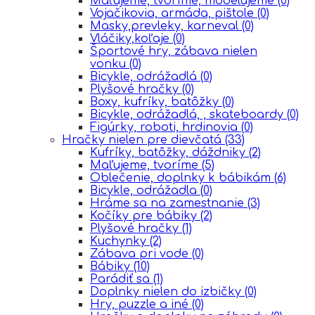
Maľujeme, tvoríme, modelujeme
(0)
Vojačikovia, armáda, pištole
(0)
Masky,prevleky, karneval
(0)
Vláčiky,koľaje
(0)
Športové hry, zábava nielen
vonku
(0)
Bicykle, odrážadlá
(0)
Plyšové hračky
(0)
Boxy, kufríky, batôžky
(0)
Bicykle, odrážadlá, , skateboardy
(0)
Figúrky, roboti, hrdinovia
(0)
Hračky nielen pre dievčatá
(33)
Kufríky, batôžky, dáždniky
(2)
Maľujeme, tvoríme
(5)
Oblečenie, doplnky k bábikám
(6)
Bicykle, odrážadla
(0)
Hráme sa na zamestnanie
(3)
Kočíky pre bábiky
(2)
Plyšové hračky
(1)
Kuchynky
(2)
Zábava pri vode
(0)
Bábiky
(10)
Parádiť sa
(1)
Doplnky nielen do izbičky
(0)
Hry, puzzle a iné
(0)