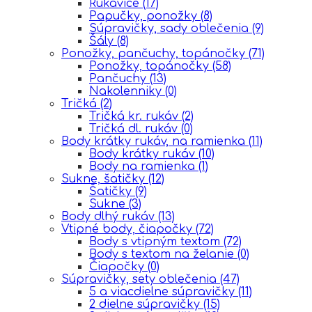
Rukavice
(17)
Papučky, ponožky
(8)
Súpravičky, sady oblečenia
(9)
Šály
(8)
Ponožky, pančuchy, topánočky
(71)
Ponožky, topánočky
(58)
Pančuchy
(13)
Nakolenniky
(0)
Tričká
(2)
Tričká kr. rukáv
(2)
Tričká dl. rukáv
(0)
Body krátky rukáv, na ramienka
(11)
Body krátky rukáv
(10)
Body na ramienka
(1)
Sukne, šatičky
(12)
Šatičky
(9)
Sukne
(3)
Body dlhý rukáv
(13)
Vtipné body, čiapočky
(72)
Body s vtipným textom
(72)
Body s textom na želanie
(0)
Čiapočky
(0)
Súpravičky, sety oblečenia
(47)
5 a viacdielne súpravičky
(11)
2 dielne súpravičky
(15)