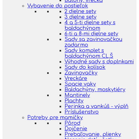
Batohy, vrecká
Vybavenie do postieľok
2 dielne sety
3 dielne sety
4 a 5-ti dielne sety s
baldachýnom
6-ti a 8-mi dielne sety
Sady sa zavinovačkou
zadarmo
Sady komplet s
baldachýnom CL,Š
Výhodné sady s doplnkami
Sady do kolísok
Zavinovačky
Vreckáre
Spacie vaky
Baldachýny, moskytiéry
Mantinely
Plachty
Perinka a vankúš - výplň
Príslušenstvo
Potreby pre mamičky
Pôrod
Dojčenie
Prebaľovanie, plienky