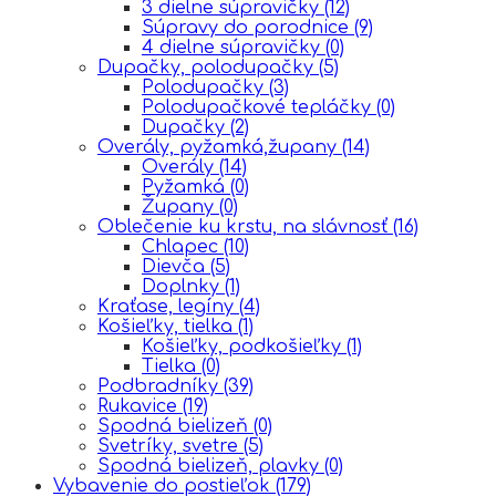
3 dielne súpravičky
(12)
Súpravy do porodnice
(9)
4 dielne súpravičky
(0)
Dupačky, polodupačky
(5)
Polodupačky
(3)
Polodupačkové tepláčky
(0)
Dupačky
(2)
Overály, pyžamká,župany
(14)
Overály
(14)
Pyžamká
(0)
Župany
(0)
Oblečenie ku krstu, na slávnosť
(16)
Chlapec
(10)
Dievča
(5)
Doplnky
(1)
Kraťase, legíny
(4)
Košieľky, tielka
(1)
Košieľky, podkošieľky
(1)
Tielka
(0)
Podbradníky
(39)
Rukavice
(19)
Spodná bielizeň
(0)
Svetríky, svetre
(5)
Spodná bielizeň, plavky
(0)
Vybavenie do postieľok
(179)