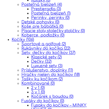
Kolísky
(0)
Posteľná bielizeň
(4)
Prestieradla
(3)
Posteľná bielizeň
(1)
Perinky, perinky
(0)
Detské pohovky
(0)
Koše pre bábätká
(0)
Písacie stoly,stolečky,stoličky
(0)
Koberce, podložky
(0)
Kočíky
(106)
Športové a golfové
(2)
Rukávniky do kočíka
(22)
Sety, dečky do kočíkov
(37)
Klasické sety
(2)
Dečky
(32)
Luxusné sety
(3)
Príslušenstvo, doplnky
(11)
Hračky nielen do kočíkov
(18)
Tašky ku kočíkom
(2)
Kombinované
(0)
2 v 1
(0)
3 v 1
(0)
Kočárek s boudou
(0)
Fusáky do kočíkov
(0)
Fusaky do kočíkov – MINKY,