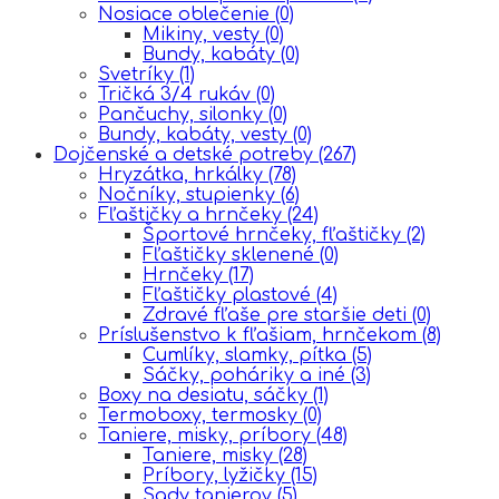
Nosiace oblečenie
(0)
Mikiny, vesty
(0)
Bundy, kabáty
(0)
Svetríky
(1)
Tričká 3/4 rukáv
(0)
Pančuchy, silonky
(0)
Bundy, kabáty, vesty
(0)
Dojčenské a detské potreby
(267)
Hryzátka, hrkálky
(78)
Nočníky, stupienky
(6)
Fľaštičky a hrnčeky
(24)
Športové hrnčeky, fľaštičky
(2)
Fľaštičky sklenené
(0)
Hrnčeky
(17)
Fľaštičky plastové
(4)
Zdravé fľaše pre staršie deti
(0)
Príslušenstvo k fľašiam, hrnčekom
(8)
Cumlíky, slamky, pítka
(5)
Sáčky, poháriky a iné
(3)
Boxy na desiatu, sáčky
(1)
Termoboxy, termosky
(0)
Taniere, misky, príbory
(48)
Taniere, misky
(28)
Príbory, lyžičky
(15)
Sady tanierov
(5)