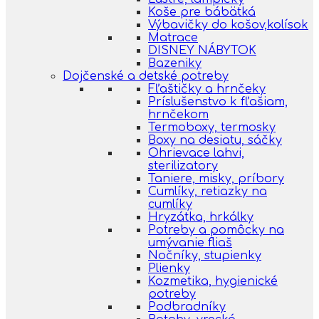
Koše pre bábätká
Výbavičky do košov,kolísok
Matrace
DISNEY NÁBYTOK
Bazeniky
Dojčenské a detské potreby
Fľaštičky a hrnčeky
Príslušenstvo k fľašiam,
hrnčekom
Termoboxy, termosky
Boxy na desiatu, sáčky
Ohrievace lahvi,
sterilizatory
Taniere, misky, príbory
Cumlíky, retiazky na
cumlíky
Hryzátka, hrkálky
Potreby a pomôcky na
umývanie fliaš
Nočníky, stupienky
Plienky
Kozmetika, hygienické
potreby
Podbradníky