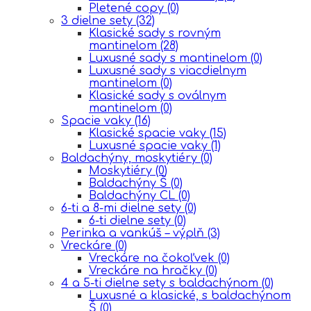
Pletené copy
(0)
3 dielne sety
(32)
Klasické sady s rovným
mantinelom
(28)
Luxusné sady s mantinelom
(0)
Luxusné sady s viacdielnym
mantinelom
(0)
Klasické sady s oválnym
mantinelom
(0)
Spacie vaky
(16)
Klasické spacie vaky
(15)
Luxusné spacie vaky
(1)
Baldachýny, moskytiéry
(0)
Moskytiéry
(0)
Baldachýny Š
(0)
Baldachýny CL
(0)
6-ti a 8-mi dielne sety
(0)
6-ti dielne sety
(0)
Perinka a vankúš – výplň
(3)
Vreckáre
(0)
Vreckáre na čokoľvek
(0)
Vreckáre na hračky
(0)
4 a 5-ti dielne sety s baldachýnom
(0)
Luxusné a klasické, s baldachýnom
Š
(0)