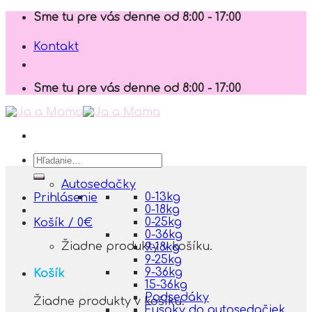
Skip
Sme tu pre vás denne od 8:00 - 17:00
to
content
Kontakt
Sme tu pre vás denne od 8:00 - 17:00
Hľadať:
Autosedačky
0-13kg
Prihlásenie
0-18kg
0-25kg
Košík /
0
€
0-36kg
Žiadne produkty v košíku.
9-18kg
9-25kg
9-36kg
Košík
15-36kg
Podsedáky
Žiadne produkty v košíku.
Fusaky do autosedačiek