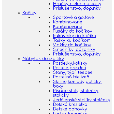
Hračky nielen na cesty
Príslušenstvo, doplnky
Kočíky
Športové a golfové
Kombinované
Kombinované
Fusáky do kočíkov
Rukávniky do kočíka
Tašky ku kočíkom
Vložky do kočíkov
Slnečníky, dáždniky
Príslušenstvo, doplnky
Nábytok do izbičky
Postieľky,kolísky
Postele pre deti
Stany, týpí, teepee
Posteľná bielizeň
Skrine,komody,poličky,
boxy
Písacie stoly, stolečky,
stoličky
Jedálenské stolíky stolčeky
Detská kresielka
Detské pohovky
Lustre, lampičky