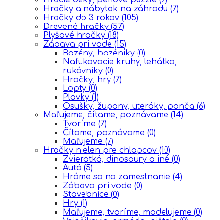
Hračky a nábytok na záhradu
(7)
Hračky do 3 rokov
(105)
Drevené hračky
(57)
Plyšové hračky
(18)
Zábava pri vode
(15)
Bazény, bazéniky
(0)
Nafukovacie kruhy, lehátka,
rukávniky
(0)
Hračky, hry
(7)
Lopty
(0)
Plavky
(1)
Osušky, župany, uteráky, ponča
(6)
Maľujeme, čítame, poznávame
(14)
Tvoríme
(7)
Čítame, poznávame
(0)
Maľujeme
(7)
Hračky nielen pre chlapcov
(10)
Zvieratká, dinosaury a iné
(0)
Autá
(5)
Hráme sa na zamestnanie
(4)
Zábava pri vode
(0)
Stavebnice
(0)
Hry
(1)
Maľujeme, tvoríme, modelujeme
(0)