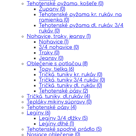
Tehotenské pyžama, košeľe
(0)
Župany
(0)
Tehotenské pyžama kr. rukáv, na
ramienka
(0)
Tehotenské pyžama dl. rukáv, 3/4
rukáv
(0)
Nohavice, traky, jeansy
(1)
Nohavice
(1)
3/4 nohavice
(0)
Traky
(0)
Jeansy
(0)
Oblečenie s potlačou
(8)
Topy, tielka
(6)
Tričká, tuniky kr. rukáv
(0)
Tričká, tuniky 3/4 rukáv
(0)
Tričká, tuniky dl. rukáv
(0)
Tehotenské pásy
(2)
Tričká, tuniky, dl.rukáv
(4)
Tepláky,mikiny,súpravy
(0)
Tehotenské pásy
(4)
Legíny
(6)
Legíny 3/4 dlžky
(5)
Legíny dlhé
(1)
Tehotenské spodné prádlo
(5)
Nosiace oblečenie
(0)