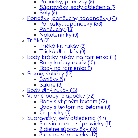
Papučky, ponožky
(8)
Súpravičky, sady oblečenia
(9)
Šály
(8)
Ponožky, pančuchy, topánočky
(71)
Ponožky, topánočky
(58)
Pančuchy
(13)
Nakolenniky
(0)
Tričká
(2)
Tričká kr. rukáv
(2)
Tričká dl. rukáv
(0)
Body krátky rukáv, na ramienka
(11)
Body krátky rukáv
(10)
Body na ramienka
(1)
Sukne, šatičky
(12)
Šatičky
(9)
Sukne
(3)
Body dlhý rukáv
(13)
Vtipné body, čiapočky
(72)
Body s vtipným textom
(72)
Body s textom na želanie
(0)
Čiapočky
(0)
Súpravičky, sety oblečenia
(47)
5 a viacdielne súpravičky
(11)
2 dielne súpravičky
(15)
3 dielne súpravičky
(12)