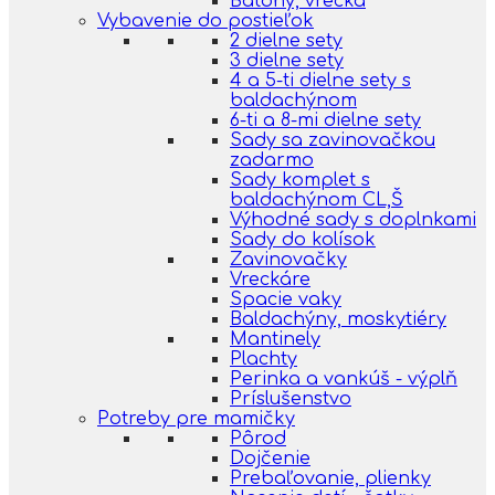
Batohy, vrecká
Vybavenie do postieľok
2 dielne sety
3 dielne sety
4 a 5-ti dielne sety s
baldachýnom
6-ti a 8-mi dielne sety
Sady sa zavinovačkou
zadarmo
Sady komplet s
baldachýnom CL,Š
Výhodné sady s doplnkami
Sady do kolísok
Zavinovačky
Vreckáre
Spacie vaky
Baldachýny, moskytiéry
Mantinely
Plachty
Perinka a vankúš - výplň
Príslušenstvo
Potreby pre mamičky
Pôrod
Dojčenie
Prebaľovanie, plienky