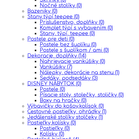
Nočné stolíky
(0)
Bazeniky
(0)
Stany,týpí,teepee
(0)
Prislušenstvo, doplňky
(0)
Komplet týpí s vybavením
(0)
Stany, týpí, teepee
(0)
Postele pre deti
(0)
Postele bez šuplíku
(0)
Postele s šuplíkom / ami
(0)
Dekoracje, doplňky
(14)
Nahrievacie vankúšiky
(0)
Vankúšiky
(7)
Nálepky, dekorácie na stenu
(1)
Sedáky, podsedáky
(3)
DISNEY NÁBYTOK
(0)
Postele
(0)
Písacie stoly, stolečky, stoličky
(0)
Boxy na hračky
(0)
Výbavičky do košov,kolísok
(0)
Cestovné postieľky, ohrádky
(1)
Jedálenské stolíky stolčeky
(1)
Postieľky,kolísky
(0)
Postieľky
(0)
Kolísky
(0)