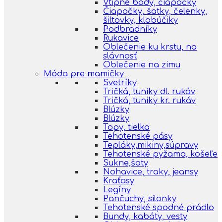
Vtipné body, čiapočky
Čiapočky, šatky, čelenky,
šiltovky, klobúčiky
Podbradníky
Rukavice
Oblečenie ku krstu, na
slávnosť
Oblečenie na zimu
Móda pre mamičky
Svetríky
Tričká, tuniky dl. rukáv
Tričká, tuniky kr. rukáv
Blúzky
Blúzky
Topy, tielka
Tehotenské pásy
Tepláky,mikiny,súpravy
Tehotenské pyžama, košeľe
Sukne,šaty
Nohavice, traky, jeansy
Kraťasy
Legíny
Pančuchy, silonky
Tehotenské spodné prádlo
Bundy, kabáty, vesty