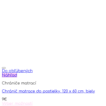
on
the
product
page
Do obľúbených
Náhľad
Chrániče matrací
Chránič matrace do postielky, 120 x 60 cm, biely
9
€
Výber možností