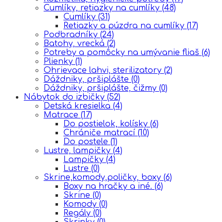
Cumlíky, retiazky na cumlíky
(48)
Cumlíky
(31)
Retiazky a púzdra na cumlíky
(17)
Podbradníky
(24)
Batohy, vrecká
(2)
Potreby a pomôcky na umývanie fliaš
(6)
Plienky
(1)
Ohrievace lahvi, sterilizatory
(2)
Dáždniky, pršiplášte
(0)
Dáždniky, pršiplášte, čižmy
(0)
Nábytok do izbičky
(52)
Detská kresielka
(4)
Matrace
(17)
Do postielok, kolísky
(6)
Chrániče matrací
(10)
Do postele
(1)
Lustre, lampičky
(4)
Lampičky
(4)
Lustre
(0)
Skrine,komody,poličky, boxy
(6)
Boxy na hračky a iné.
(6)
Skrine
(0)
Komody
(0)
Regály
(0)
Skrinky
(0)