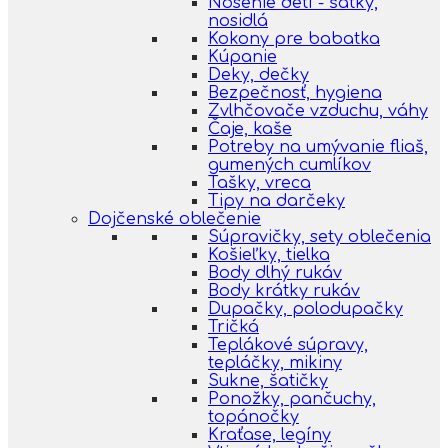
Nosenie detí - šatky,
nosidlá
Kokony pre babatka
Kúpanie
Deky, dečky
Bezpečnosť, hygiena
Zvlhčovače vzduchu, váhy
Čaje, kaše
Potreby na umývanie fliaš,
gumených cumlíkov
Tašky, vreca
Tipy na darčeky
Dojčenské oblečenie
Súpravičky, sety oblečenia
Košieľky, tielka
Body dlhý rukáv
Body krátky rukáv
Dupačky, polodupačky
Tričká
Teplákové súpravy,
tepláčky, mikiny
Sukne, šatičky
Ponožky, pančuchy,
topánočky
Kraťase, legíny