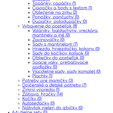
Topánky, capáčky
(1)
Čiapočky a body s textom
(1)
Oblečenie na zimu
(2)
Ponožky, pančuchy
(0)
Dupačky, polodupačky
(0)
Vybavenie do postieľok
(8)
Volániky, baldachýny, vreckára,
mantinely a iné
(0)
Zavinovačky
(0)
Sady s mantinelom
(7)
Hniezda, hniezdočka, kokony
(0)
Sady do kočíkov, kolísok
(0)
Obliečky do postieľok
(0)
Spacie vaky, prebaľovacie
podložky
(0)
Viacdielne sady, sady komplet
(0)
Plachty
(1)
Potreby pre mamičky
(3)
Dojčenské a detské potreby
(7)
Zimný výpredaj
(1)
Zábava, hračky
(14)
Kočíky
(0)
Autosedačky
(0)
Nábytok nielen do izbičky
(0)
6-ti dielne sety
(0)