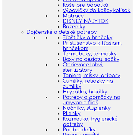
Koše pre bábätká
Výbavičky do košov,kolísok
Matrace
DISNEY NÁBYTOK
Bazeniky
Dojčenské a detské potreby
Fľaštičky a hrnčeky
Príslušenstvo k fľašiam,
hrnčekom
Termoboxy, termosky
Boxy na desiatu, sáčky
Ohrievace lahvi,
sterilizatory
Taniere, misky, príbory
Cumlíky, retiazky na
cumlíky
Hryzátka, hrkálky
Potreby a pomôcky na
umývanie fliaš
Nočníky, stupienky
Plienky
Kozmetika, hygienické
potreby
Podbradníky