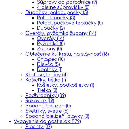
Súpravy do porodnice
(9)
4 dielne súpravičky
(0)
Dupačky, polodupačky
(5)
Polodupačky
(3)
Polodupačkové tepláčky
(0)
Dupačky
(2)
Overály, pyžamká,župany
(14)
Overály
(14)
Pyžamká
(0)
Župany
(0)
Oblečenie ku krstu, na slávnosť
(16)
Chlapec
(10)
Dievča
(5)
Doplnky
(1)
Kraťase, legíny
(4)
Košieľky, tielka
(1)
Košieľky, podkošieľky
(1)
Tielka
(0)
Podbradníky
(39)
Rukavice
(19)
Spodná bielizeň
(0)
Svetríky, svetre
(5)
Spodná bielizeň, plavky
(0)
Vybavenie do postieľok
(179)
Plachty
(37)