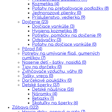
Kozmetika
(4)
Poťahy na prebaľovacie podložky
(8)
Jednorazové plienky
(0)
Príslušenstvo, vedierka
(9)
Dojčenie
(23)
Dojčiace vankúše
(3)
Hygiena kozmetika
(8)
Potreby, pomôcky na dojčenie
(9)
Odsávačky
(3)
Poťahy na dojčiace vankúše
(0)
Pôrod
(14)
Potreby na umývanie fliaš, gumených
cumlíkov
(7)
Nosenie detí – šatky, nosidlá
(0)
Tipy na darčeky
(0)
Zvlhčovače vzduchu, váhy
(0)
Tašky, vreca
(0)
Darčekové poukážky
(0)
Detské šperky
(37)
Detské náušnice
(26)
Náramky
(4)
Retiazky
(1)
Škatuľky na šperky
(6)
Zábava
(322)
Hracie deky, penové puzzle
(7)