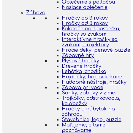
Oblečenie s potlačou
Nosiace oblečenie
Zábava
Hračky do 3 rokov
Hračky od 3 rokov
Kolotoče nad postieľku,
hračky so zvukom
Interaktívne hračky so
zvukom, projektory
Hracie deky, penové puzzle
Zábavné hry
Plyšové hračky
Drevené hračky
Lehátka, chodítka
Hojdačky, hojdacie kone
Hudobné nástroje, hračky
Zábava pri vode
Sánky, zábavy v zime
Trojkolky, odstrkavadla,
kolobežky
Hračky a nábytok na
záhradu
Stavebnice, lego, puzzle
Maľujeme, čítame,
poznávame