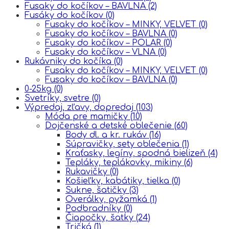
Fusaky do kočíkov – BAVLNA
(2)
Fusáky do kočíkov
(0)
Fusaky do kočíkov – MINKY, VELVET
(0)
Fusaky do kočíkov – BAVLNA
(0)
Fusaky do kočíkov – POLAR
(0)
Fusaky do kočíkov – VLNA
(0)
Rukávniky do kočíka
(0)
Fusaky do kočíkov – MINKY, VELVET
(0)
Fusaky do kočíkov – BAVLNA
(0)
0-25kg
(0)
Svetríky, svetre
(0)
Výpredaj, zľavy, dopredaj
(103)
Móda pre mamičky
(10)
Dojčenské a detské oblečenie
(60)
Body dl. a kr. rukáv
(16)
Súpravičky, sety oblečenia
(1)
Kraťasky, legíny, spodná bielizeň
(4)
Tepláky, teplákovky, mikiny
(6)
Rukavičky
(0)
Košieľky, kabátiky, tielka
(0)
Sukne, šatičky
(3)
Overálky, pyžamká
(1)
Podbradníky
(0)
Čiapočky, šatky
(24)
Tričká
(1)