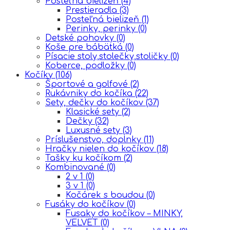
Posteľná bielizeň
(4)
Prestieradla
(3)
Posteľná bielizeň
(1)
Perinky, perinky
(0)
Detské pohovky
(0)
Koše pre bábätká
(0)
Písacie stoly,stolečky,stoličky
(0)
Koberce, podložky
(0)
Kočíky
(106)
Športové a golfové
(2)
Rukávniky do kočíka
(22)
Sety, dečky do kočíkov
(37)
Klasické sety
(2)
Dečky
(32)
Luxusné sety
(3)
Príslušenstvo, doplnky
(11)
Hračky nielen do kočíkov
(18)
Tašky ku kočíkom
(2)
Kombinované
(0)
2 v 1
(0)
3 v 1
(0)
Kočárek s boudou
(0)
Fusáky do kočíkov
(0)
Fusaky do kočíkov – MINKY,
VELVET
(0)