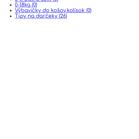
0-18kg
(0)
Výbavičky do košov,kolísok
(0)
Tipy na darčeky
(26)