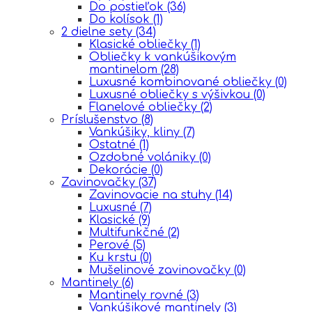
Do postieľok
(36)
Do kolísok
(1)
2 dielne sety
(34)
Klasické obliečky
(1)
Obliečky k vankúšikovým
mantinelom
(28)
Luxusné kombinované obliečky
(0)
Luxusné obliečky s výšivkou
(0)
Flanelové obliečky
(2)
Príslušenstvo
(8)
Vankúšiky, kliny
(7)
Ostatné
(1)
Ozdobné volániky
(0)
Dekorácie
(0)
Zavinovačky
(37)
Zavinovacie na stuhy
(14)
Luxusné
(7)
Klasické
(9)
Multifunkčné
(2)
Perové
(5)
Ku krstu
(0)
Mušelinové zavinovačky
(0)
Mantinely
(6)
Mantinely rovné
(3)
Vankúšikové mantinely
(3)