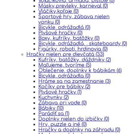
Vojačikovia, armáda, pištole
(0)
Masky,prevleky, karneval
(0)
Vláčiky,koľaje
(0)
Športové hry, zábava nielen
vonku
(0)
Bicykle, odrážadlá
(0)
Plyšové hračky
(0)
Boxy, kufríky, batôžky
(0)
Bicykle, odrážadlá, , skateboardy
(0)
Figúrky, roboti, hrdinovia
(0)
Hračky nielen pre dievčatá
(33)
Kufríky, batôžky, dáždniky
(2)
Maľujeme, tvoríme
(5)
Oblečenie, doplnky k bábikám
(6)
Bicykle, odrážadla
(0)
Hráme sa na zamestnanie
(3)
Kočíky pre bábiky
(2)
Plyšové hračky
(1)
Kuchynky
(2)
Zábava pri vode
(0)
Bábiky
(10)
Parádiť sa
(1)
Doplnky nielen do izbičky
(0)
Hry, puzzle a iné
(0)
Hračky a doplnky na záhradu
(0)