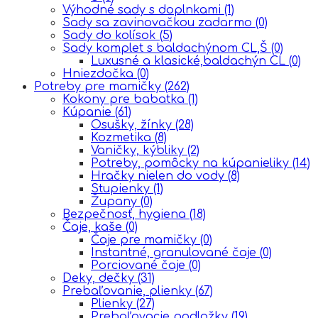
Výhodné sady s doplnkami
(1)
Sady sa zavinovačkou zadarmo
(0)
Sady do kolísok
(5)
Sady komplet s baldachýnom CL,Š
(0)
Luxusné a klasické,baldachýn CL
(0)
Hniezdočka
(0)
Potreby pre mamičky
(262)
Kokony pre babatka
(1)
Kúpanie
(61)
Osušky, žínky
(28)
Kozmetika
(8)
Vaničky, kýbliky
(2)
Potreby, pomôcky na kúpanieliky
(14)
Hračky nielen do vody
(8)
Stupienky
(1)
Župany
(0)
Bezpečnosť, hygiena
(18)
Čaje, kaše
(0)
Čaje pre mamičky
(0)
Instantné, granulované čaje
(0)
Porciované čaje
(0)
Deky, dečky
(31)
Prebaľovanie, plienky
(67)
Plienky
(27)
Prebaľovacie podložky
(19)