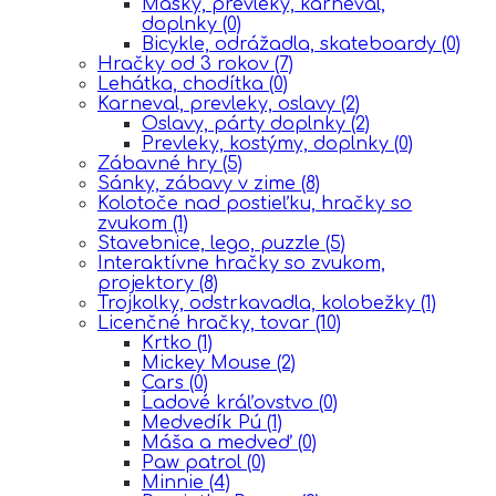
Masky, prevleky, karneval,
doplnky
(0)
Bicykle, odrážadla, skateboardy
(0)
Hračky od 3 rokov
(7)
Lehátka, chodítka
(0)
Karneval, prevleky, oslavy
(2)
Oslavy, párty doplnky
(2)
Prevleky, kostýmy, doplnky
(0)
Zábavné hry
(5)
Sánky, zábavy v zime
(8)
Kolotoče nad postieľku, hračky so
zvukom
(1)
Stavebnice, lego, puzzle
(5)
Interaktívne hračky so zvukom,
projektory
(8)
Trojkolky, odstrkavadla, kolobežky
(1)
Licenčné hračky, tovar
(10)
Krtko
(1)
Mickey Mouse
(2)
Cars
(0)
Ĺadové kráľovstvo
(0)
Medvedík Pú
(1)
Máša a medveď
(0)
Paw patrol
(0)
Minnie
(4)