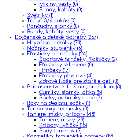
Mikiny, vesty
(0)
Bundy, kabáty
(0)
Svetríky
(1)
Tričká 3/4 rukáv
(0)
Pančuchy, silonky
(0)
Bundy, kabáty, vesty
(0)
Dojčenské a detské potreby
(267)
Hryzátka, hrkálky
(78)
Nočníky, stupienky
(6)
Fľaštičky a hrnčeky
(24)
Športové hrnčeky, fľaštičky
(2)
Fľaštičky sklenené
(0)
Hrnčeky
(17)
Fľaštičky plastové
(4)
Zdravé fľaše pre staršie deti
(0)
Príslušenstvo k fľašiam, hrnčekom
(8)
Cumlíky, slamky, pítka
(5)
Sáčky, poháriky a iné
(3)
Boxy na desiatu, sáčky
(1)
Termoboxy, termosky
(0)
Taniere, misky, príbory
(48)
Taniere, misky
(28)
Príbory, lyžičky
(15)
Sady tanierov
(5)
Kozmetika, hygienické potreby
(19)