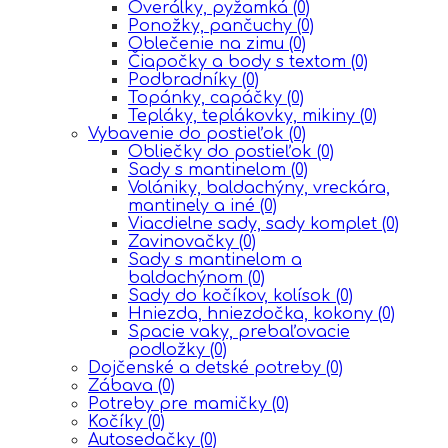
Overálky, pyžamká
(0)
Ponožky, pančuchy
(0)
Oblečenie na zimu
(0)
Čiapočky a body s textom
(0)
Podbradníky
(0)
Topánky, capáčky
(0)
Tepláky, teplákovky, mikiny
(0)
Vybavenie do postieľok
(0)
Obliečky do postieľok
(0)
Sady s mantinelom
(0)
Volániky, baldachýny, vreckára,
mantinely a iné
(0)
Viacdielne sady, sady komplet
(0)
Zavinovačky
(0)
Sady s mantinelom a
baldachýnom
(0)
Sady do kočíkov, kolísok
(0)
Hniezda, hniezdočka, kokony
(0)
Spacie vaky, prebaľovacie
podložky
(0)
Dojčenské a detské potreby
(0)
Zábava
(0)
Potreby pre mamičky
(0)
Kočíky
(0)
Autosedačky
(0)