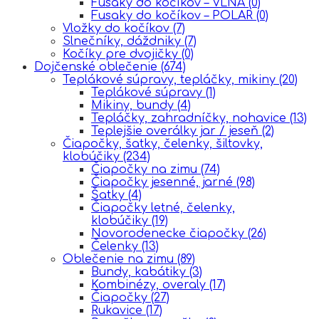
Fusaky do kočíkov – VLNA
(0)
Fusaky do kočíkov – POLAR
(0)
Vložky do kočíkov
(7)
Slnečníky, dáždniky
(7)
Kočíky pre dvojičky
(0)
Dojčenské oblečenie
(674)
Teplákové súpravy, tepláčky, mikiny
(20)
Teplákové súpravy
(1)
Mikiny, bundy
(4)
Tepláčky, zahradníčky, nohavice
(13)
Teplejšie overálky jar / jeseň
(2)
Čiapočky, šatky, čelenky, šiltovky,
klobúčiky
(234)
Čiapočky na zimu
(74)
Čiapočky jesenné, jarné
(98)
Šatky
(4)
Čiapočky letné, čelenky,
klobúčiky
(19)
Novorodenecke čiapočky
(26)
Čelenky
(13)
Oblečenie na zimu
(89)
Bundy, kabátiky
(3)
Kombinézy, overaly
(17)
Čiapočky
(27)
Rukavice
(17)