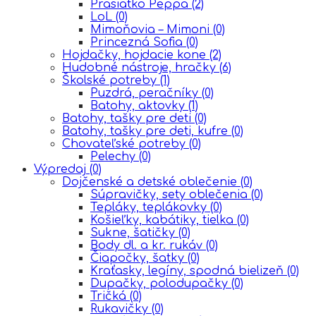
Prasiatko Peppa
(2)
LoL
(0)
Mimoňovia – Mimoni
(0)
Princezná Sofia
(0)
Hojdačky, hojdacie kone
(2)
Hudobné nástroje, hračky
(6)
Školské potreby
(1)
Puzdrá, peračníky
(0)
Batohy, aktovky
(1)
Batohy, tašky pre deti
(0)
Batohy, tašky pre deti, kufre
(0)
Chovateľské potreby
(0)
Pelechy
(0)
Výpredaj
(0)
Dojčenské a detské oblečenie
(0)
Súpravičky, sety oblečenia
(0)
Tepláky, teplákovky
(0)
Košieľky, kabátiky, tielka
(0)
Sukne, šatičky
(0)
Body dl. a kr. rukáv
(0)
Čiapočky, šatky
(0)
Kraťasky, legíny, spodná bielizeň
(0)
Dupačky, polodupačky
(0)
Tričká
(0)
Rukavičky
(0)