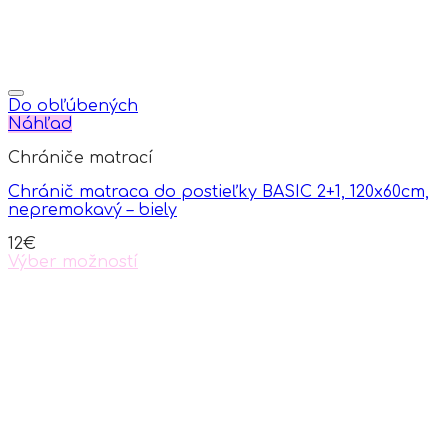
Do obľúbených
Náhľad
Chrániče matrací
Chránič matraca do postieľky BASIC 2+1, 120x60cm,
nepremokavý – biely
12
€
Výber možností
This
product
has
multiple
variants.
The
options
may
be
chosen