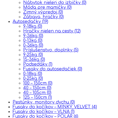
Nábytok nielen do izbičky
(0)
Móda pre mamičky
(0)
Zimný výpredaj
(0)
Zábava, hračky
(0)
Autosedačky
(19)
9-18kg
(0)
Hračky nielen na cesty
(12)
9-36kg
(0)
0-13kg
(0)
0-36kg
(0)
Príslušenstvo, doplnky
(5)
9-25kg
(0)
15-36kg
(0)
Podsedáky
(1)
Fusaky do autosedačiek
(0)
0-18kg
(0)
0-25kg
(0)
100 – 150cm
(0)
40 – 150cm
(0)
40 – 105cm
(0)
125 – 150cm
(1)
Pestúnky, monitory dychu
(0)
Fusaky do kočíkov – MINKY, VELVET
(4)
Fusaky do kočíkov – VLNA
(1)
Fusaky do kočíkov – POLAR
(6)