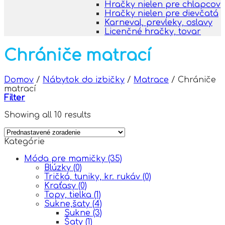
Hračky nielen pre chlapcov
Hračky nielen pre dievčatá
Karneval, prevleky, oslavy
Licenčné hračky, tovar
Chrániče matrací
Domov
/
Nábytok do izbičky
/
Matrace
/
Chrániče
matrací
Filter
Showing all 10 results
Kategórie
Móda pre mamičky
(35)
Blúzky
(0)
Tričká, tuniky, kr. rukáv
(0)
Kraťasy
(0)
Topy, tielka
(1)
Sukne,šaty
(4)
Sukne
(3)
Šaty
(1)