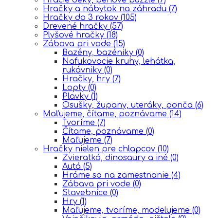
Hračky a nábytok na záhradu
(7)
Hračky do 3 rokov
(105)
Drevené hračky
(57)
Plyšové hračky
(18)
Zábava pri vode
(15)
Bazény, bazéniky
(0)
Nafukovacie kruhy, lehátka,
rukávniky
(0)
Hračky, hry
(7)
Lopty
(0)
Plavky
(1)
Osušky, župany, uteráky, ponča
(6)
Maľujeme, čítame, poznávame
(14)
Tvoríme
(7)
Čítame, poznávame
(0)
Maľujeme
(7)
Hračky nielen pre chlapcov
(10)
Zvieratká, dinosaury a iné
(0)
Autá
(5)
Hráme sa na zamestnanie
(4)
Zábava pri vode
(0)
Stavebnice
(0)
Hry
(1)
Maľujeme, tvoríme, modelujeme
(0)