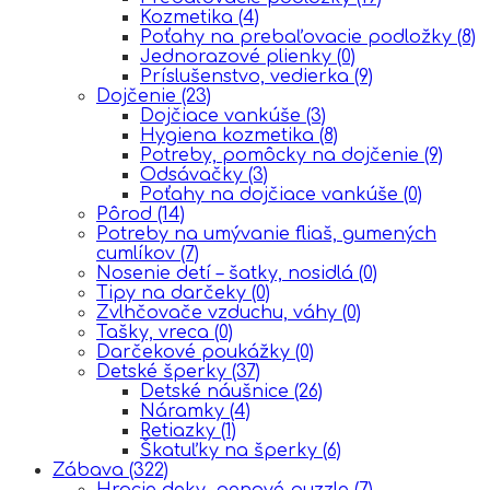
Kozmetika
(4)
Poťahy na prebaľovacie podložky
(8)
Jednorazové plienky
(0)
Príslušenstvo, vedierka
(9)
Dojčenie
(23)
Dojčiace vankúše
(3)
Hygiena kozmetika
(8)
Potreby, pomôcky na dojčenie
(9)
Odsávačky
(3)
Poťahy na dojčiace vankúše
(0)
Pôrod
(14)
Potreby na umývanie fliaš, gumených
cumlíkov
(7)
Nosenie detí – šatky, nosidlá
(0)
Tipy na darčeky
(0)
Zvlhčovače vzduchu, váhy
(0)
Tašky, vreca
(0)
Darčekové poukážky
(0)
Detské šperky
(37)
Detské náušnice
(26)
Náramky
(4)
Retiazky
(1)
Škatuľky na šperky
(6)
Zábava
(322)
Hracie deky, penové puzzle
(7)