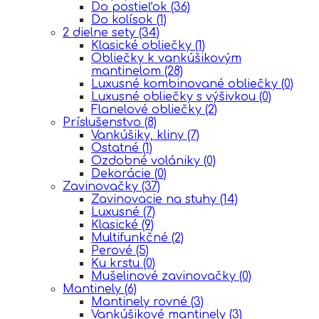
Do postieľok
(36)
Do kolísok
(1)
2 dielne sety
(34)
Klasické obliečky
(1)
Obliečky k vankúšikovým
mantinelom
(28)
Luxusné kombinované obliečky
(0)
Luxusné obliečky s výšivkou
(0)
Flanelové obliečky
(2)
Príslušenstvo
(8)
Vankúšiky, kliny
(7)
Ostatné
(1)
Ozdobné volániky
(0)
Dekorácie
(0)
Zavinovačky
(37)
Zavinovacie na stuhy
(14)
Luxusné
(7)
Klasické
(9)
Multifunkčné
(2)
Perové
(5)
Ku krstu
(0)
Mušelinové zavinovačky
(0)
Mantinely
(6)
Mantinely rovné
(3)
Vankúšikové mantinely
(3)