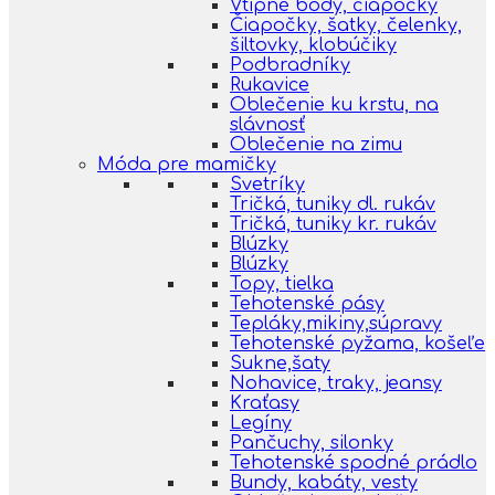
Vtipné body, čiapočky
Čiapočky, šatky, čelenky,
šiltovky, klobúčiky
Podbradníky
Rukavice
Oblečenie ku krstu, na
slávnosť
Oblečenie na zimu
Móda pre mamičky
Svetríky
Tričká, tuniky dl. rukáv
Tričká, tuniky kr. rukáv
Blúzky
Blúzky
Topy, tielka
Tehotenské pásy
Tepláky,mikiny,súpravy
Tehotenské pyžama, košeľe
Sukne,šaty
Nohavice, traky, jeansy
Kraťasy
Legíny
Pančuchy, silonky
Tehotenské spodné prádlo
Bundy, kabáty, vesty