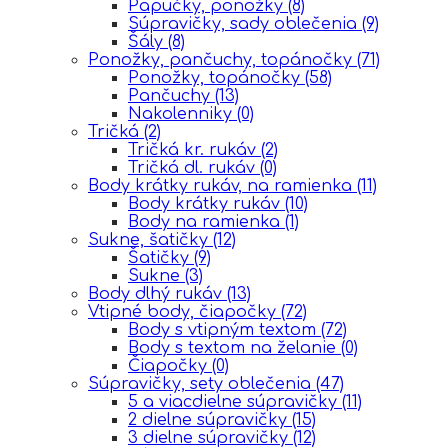
Papučky, ponožky
(8)
Súpravičky, sady oblečenia
(9)
Šály
(8)
Ponožky, pančuchy, topánočky
(71)
Ponožky, topánočky
(58)
Pančuchy
(13)
Nakolenniky
(0)
Tričká
(2)
Tričká kr. rukáv
(2)
Tričká dl. rukáv
(0)
Body krátky rukáv, na ramienka
(11)
Body krátky rukáv
(10)
Body na ramienka
(1)
Sukne, šatičky
(12)
Šatičky
(9)
Sukne
(3)
Body dlhý rukáv
(13)
Vtipné body, čiapočky
(72)
Body s vtipným textom
(72)
Body s textom na želanie
(0)
Čiapočky
(0)
Súpravičky, sety oblečenia
(47)
5 a viacdielne súpravičky
(11)
2 dielne súpravičky
(15)
3 dielne súpravičky
(12)