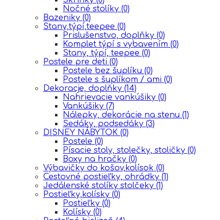
Nočné stolíky
(0)
Bazeniky
(0)
Stany,týpí,teepee
(0)
Prislušenstvo, doplňky
(0)
Komplet týpí s vybavením
(0)
Stany, týpí, teepee
(0)
Postele pre deti
(0)
Postele bez šuplíku
(0)
Postele s šuplíkom / ami
(0)
Dekoracje, doplňky
(14)
Nahrievacie vankúšiky
(0)
Vankúšiky
(7)
Nálepky, dekorácie na stenu
(1)
Sedáky, podsedáky
(3)
DISNEY NÁBYTOK
(0)
Postele
(0)
Písacie stoly, stolečky, stoličky
(0)
Boxy na hračky
(0)
Výbavičky do košov,kolísok
(0)
Cestovné postieľky, ohrádky
(1)
Jedálenské stolíky stolčeky
(1)
Postieľky,kolísky
(0)
Postieľky
(0)
Kolísky
(0)