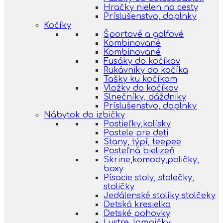
Hračky nielen na cesty
Príslušenstvo, doplnky
Kočíky
Športové a golfové
Kombinované
Kombinované
Fusáky do kočíkov
Rukávniky do kočíka
Tašky ku kočíkom
Vložky do kočíkov
Slnečníky, dáždniky
Príslušenstvo, doplnky
Nábytok do izbičky
Postieľky,kolísky
Postele pre deti
Stany, týpí, teepee
Posteľná bielizeň
Skrine,komody,poličky,
boxy
Písacie stoly, stolečky,
stoličky
Jedálenské stolíky stolčeky
Detská kresielka
Detské pohovky
Lustre, lampičky