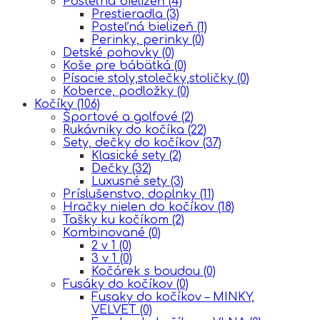
Posteľná bielizeň
(4)
Prestieradla
(3)
Posteľná bielizeň
(1)
Perinky, perinky
(0)
Detské pohovky
(0)
Koše pre bábätká
(0)
Písacie stoly,stolečky,stoličky
(0)
Koberce, podložky
(0)
Kočíky
(106)
Športové a golfové
(2)
Rukávniky do kočíka
(22)
Sety, dečky do kočíkov
(37)
Klasické sety
(2)
Dečky
(32)
Luxusné sety
(3)
Príslušenstvo, doplnky
(11)
Hračky nielen do kočíkov
(18)
Tašky ku kočíkom
(2)
Kombinované
(0)
2 v 1
(0)
3 v 1
(0)
Kočárek s boudou
(0)
Fusáky do kočíkov
(0)
Fusaky do kočíkov – MINKY,
VELVET
(0)