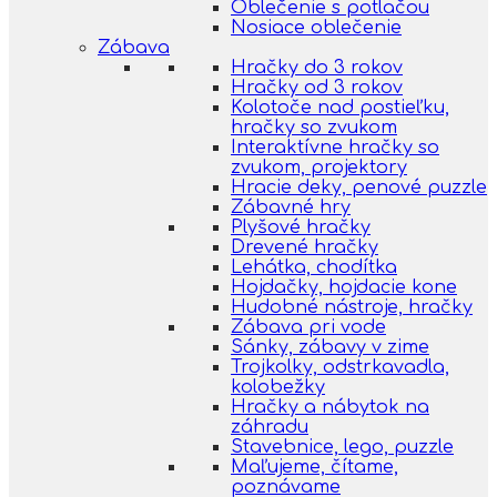
Oblečenie s potlačou
Nosiace oblečenie
Zábava
Hračky do 3 rokov
Hračky od 3 rokov
Kolotoče nad postieľku,
hračky so zvukom
Interaktívne hračky so
zvukom, projektory
Hracie deky, penové puzzle
Zábavné hry
Plyšové hračky
Drevené hračky
Lehátka, chodítka
Hojdačky, hojdacie kone
Hudobné nástroje, hračky
Zábava pri vode
Sánky, zábavy v zime
Trojkolky, odstrkavadla,
kolobežky
Hračky a nábytok na
záhradu
Stavebnice, lego, puzzle
Maľujeme, čítame,
poznávame