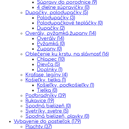
Súpravy do porodnice
(9)
4 dielne súpravičky
(0)
Dupačky, polodupačky
(5)
Polodupačky
(3)
Polodupačkové tepláčky
(0)
Dupačky
(2)
Overály, pyžamká,župany
(14)
Overály
(14)
Pyžamká
(0)
Župany
(0)
Oblečenie ku krstu, na slávnosť
(16)
Chlapec
(10)
Dievča
(5)
Doplnky
(1)
Kraťase, legíny
(4)
Košieľky, tielka
(1)
Košieľky, podkošieľky
(1)
Tielka
(0)
Podbradníky
(39)
Rukavice
(19)
Spodná bielizeň
(0)
Svetríky, svetre
(5)
Spodná bielizeň, plavky
(0)
Vybavenie do postieľok
(179)
Plachty
(37)