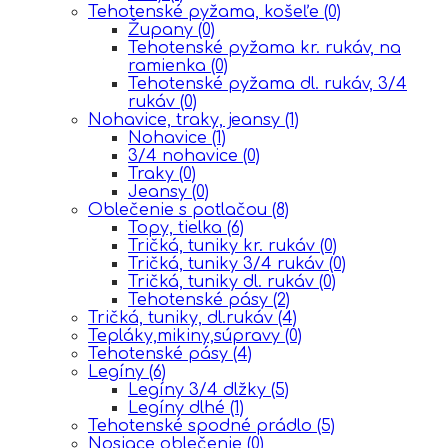
Tehotenské pyžama, košeľe
(0)
Župany
(0)
Tehotenské pyžama kr. rukáv, na
ramienka
(0)
Tehotenské pyžama dl. rukáv, 3/4
rukáv
(0)
Nohavice, traky, jeansy
(1)
Nohavice
(1)
3/4 nohavice
(0)
Traky
(0)
Jeansy
(0)
Oblečenie s potlačou
(8)
Topy, tielka
(6)
Tričká, tuniky kr. rukáv
(0)
Tričká, tuniky 3/4 rukáv
(0)
Tričká, tuniky dl. rukáv
(0)
Tehotenské pásy
(2)
Tričká, tuniky, dl.rukáv
(4)
Tepláky,mikiny,súpravy
(0)
Tehotenské pásy
(4)
Legíny
(6)
Legíny 3/4 dlžky
(5)
Legíny dlhé
(1)
Tehotenské spodné prádlo
(5)
Nosiace oblečenie
(0)