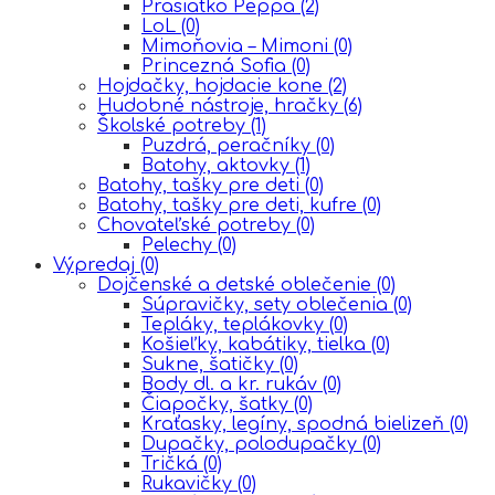
Prasiatko Peppa
(2)
LoL
(0)
Mimoňovia – Mimoni
(0)
Princezná Sofia
(0)
Hojdačky, hojdacie kone
(2)
Hudobné nástroje, hračky
(6)
Školské potreby
(1)
Puzdrá, peračníky
(0)
Batohy, aktovky
(1)
Batohy, tašky pre deti
(0)
Batohy, tašky pre deti, kufre
(0)
Chovateľské potreby
(0)
Pelechy
(0)
Výpredaj
(0)
Dojčenské a detské oblečenie
(0)
Súpravičky, sety oblečenia
(0)
Tepláky, teplákovky
(0)
Košieľky, kabátiky, tielka
(0)
Sukne, šatičky
(0)
Body dl. a kr. rukáv
(0)
Čiapočky, šatky
(0)
Kraťasky, legíny, spodná bielizeň
(0)
Dupačky, polodupačky
(0)
Tričká
(0)
Rukavičky
(0)