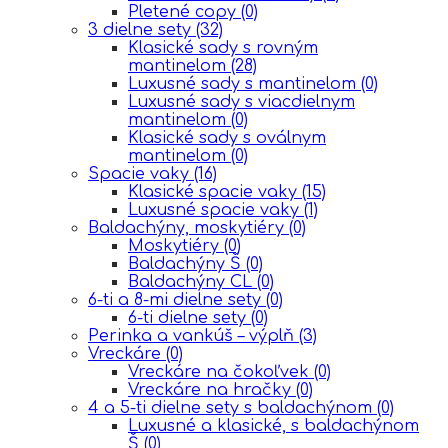
Pletené copy
(0)
3 dielne sety
(32)
Klasické sady s rovným
mantinelom
(28)
Luxusné sady s mantinelom
(0)
Luxusné sady s viacdielnym
mantinelom
(0)
Klasické sady s oválnym
mantinelom
(0)
Spacie vaky
(16)
Klasické spacie vaky
(15)
Luxusné spacie vaky
(1)
Baldachýny, moskytiéry
(0)
Moskytiéry
(0)
Baldachýny Š
(0)
Baldachýny CL
(0)
6-ti a 8-mi dielne sety
(0)
6-ti dielne sety
(0)
Perinka a vankúš – výplň
(3)
Vreckáre
(0)
Vreckáre na čokoľvek
(0)
Vreckáre na hračky
(0)
4 a 5-ti dielne sety s baldachýnom
(0)
Luxusné a klasické, s baldachýnom
Š
(0)