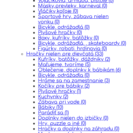
Vojačikovia, armáda, pištole
(0)
Masky,prevleky, karneval
(0)
Vláčiky,koľaje
(0)
Športové hry, zábava nielen
vonku
(0)
Bicykle, odrážadlá
(0)
Plyšové hračky
(0)
Boxy, kufríky, batôžky
(0)
Bicykle, odrážadlá, , skateboardy
(0)
Figúrky, roboti, hrdinovia
(0)
Hračky nielen pre dievčatá
(33)
Kufríky, batôžky, dáždniky
(2)
Maľujeme, tvoríme
(5)
Oblečenie, doplnky k bábikám
(6)
Bicykle, odrážadla
(0)
Hráme sa na zamestnanie
(3)
Kočíky pre bábiky
(2)
Plyšové hračky
(1)
Kuchynky
(2)
Zábava pri vode
(0)
Bábiky
(10)
Parádiť sa
(1)
Doplnky nielen do izbičky
(0)
Hry, puzzle a iné
(0)
Hračky a doplnky na záhradu
(0)