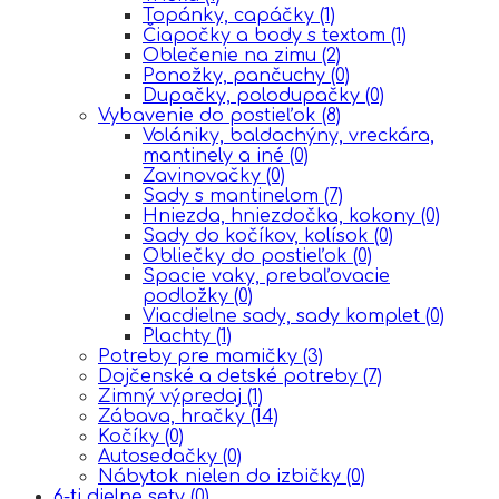
Topánky, capáčky
(1)
Čiapočky a body s textom
(1)
Oblečenie na zimu
(2)
Ponožky, pančuchy
(0)
Dupačky, polodupačky
(0)
Vybavenie do postieľok
(8)
Volániky, baldachýny, vreckára,
mantinely a iné
(0)
Zavinovačky
(0)
Sady s mantinelom
(7)
Hniezda, hniezdočka, kokony
(0)
Sady do kočíkov, kolísok
(0)
Obliečky do postieľok
(0)
Spacie vaky, prebaľovacie
podložky
(0)
Viacdielne sady, sady komplet
(0)
Plachty
(1)
Potreby pre mamičky
(3)
Dojčenské a detské potreby
(7)
Zimný výpredaj
(1)
Zábava, hračky
(14)
Kočíky
(0)
Autosedačky
(0)
Nábytok nielen do izbičky
(0)
6-ti dielne sety
(0)