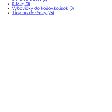
0-18kg
(0)
Výbavičky do košov,kolísok
(0)
Tipy na darčeky
(26)