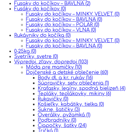
Fusaky do kočíkov – BAVLNA
(2)
Fusáky do kočíkov
(0)
Fusaky do kočíkov – MINKY, VELVET
(0)
Fusaky do kočíkov – BAVLNA
(0)
Fusaky do kočíkov – POLAR
(0)
Fusaky do kočíkov – VLNA
(0)
Rukávniky do kočíka
(0)
Fusaky do kočíkov – MINKY, VELVET
(0)
Fusaky do kočíkov – BAVLNA
(0)
0-25kg
(0)
Svetríky, svetre
(0)
Výpredaj, zľavy, dopredaj
(103)
Móda pre mamičky
(10)
Dojčenské a detské oblečenie
(60)
Body dl. a kr. rukáv
(16)
Súpravičky, sety oblečenia
(1)
Kraťasky, legíny, spodná bielizeň
(4)
Tepláky, teplákovky, mikiny
(6)
Rukavičky
(0)
Košieľky, kabátiky, tielka
(0)
Sukne, šatičky
(3)
Overálky, pyžamká
(1)
Podbradníky
(0)
Čiapočky, šatky
(24)
Tričká
(1)