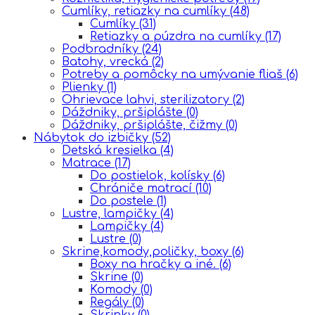
Cumlíky, retiazky na cumlíky
(48)
Cumlíky
(31)
Retiazky a púzdra na cumlíky
(17)
Podbradníky
(24)
Batohy, vrecká
(2)
Potreby a pomôcky na umývanie fliaš
(6)
Plienky
(1)
Ohrievace lahvi, sterilizatory
(2)
Dáždniky, pršiplášte
(0)
Dáždniky, pršiplášte, čižmy
(0)
Nábytok do izbičky
(52)
Detská kresielka
(4)
Matrace
(17)
Do postielok, kolísky
(6)
Chrániče matrací
(10)
Do postele
(1)
Lustre, lampičky
(4)
Lampičky
(4)
Lustre
(0)
Skrine,komody,poličky, boxy
(6)
Boxy na hračky a iné.
(6)
Skrine
(0)
Komody
(0)
Regály
(0)
Skrinky
(0)