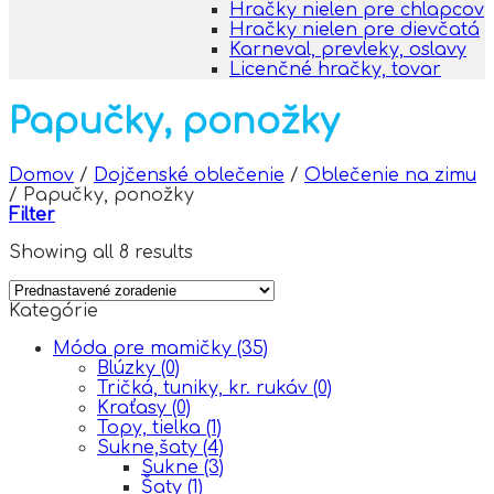
Hračky nielen pre chlapcov
Hračky nielen pre dievčatá
Karneval, prevleky, oslavy
Licenčné hračky, tovar
Papučky, ponožky
Domov
/
Dojčenské oblečenie
/
Oblečenie na zimu
/
Papučky, ponožky
Filter
Showing all 8 results
Kategórie
Móda pre mamičky
(35)
Blúzky
(0)
Tričká, tuniky, kr. rukáv
(0)
Kraťasy
(0)
Topy, tielka
(1)
Sukne,šaty
(4)
Sukne
(3)
Šaty
(1)