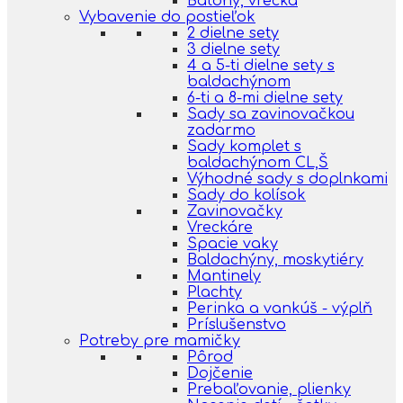
Batohy, vrecká
Vybavenie do postieľok
2 dielne sety
3 dielne sety
4 a 5-ti dielne sety s
baldachýnom
6-ti a 8-mi dielne sety
Sady sa zavinovačkou
zadarmo
Sady komplet s
baldachýnom CL,Š
Výhodné sady s doplnkami
Sady do kolísok
Zavinovačky
Vreckáre
Spacie vaky
Baldachýny, moskytiéry
Mantinely
Plachty
Perinka a vankúš - výplň
Príslušenstvo
Potreby pre mamičky
Pôrod
Dojčenie
Prebaľovanie, plienky