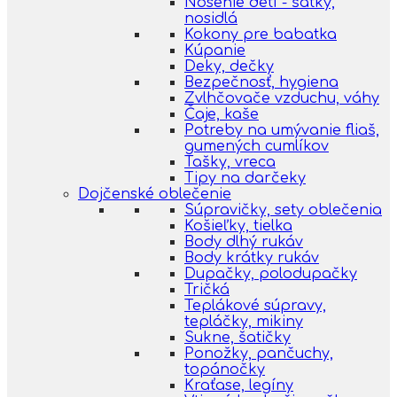
Nosenie detí - šatky,
nosidlá
Kokony pre babatka
Kúpanie
Deky, dečky
Bezpečnosť, hygiena
Zvlhčovače vzduchu, váhy
Čaje, kaše
Potreby na umývanie fliaš,
gumených cumlíkov
Tašky, vreca
Tipy na darčeky
Dojčenské oblečenie
Súpravičky, sety oblečenia
Košieľky, tielka
Body dlhý rukáv
Body krátky rukáv
Dupačky, polodupačky
Tričká
Teplákové súpravy,
tepláčky, mikiny
Sukne, šatičky
Ponožky, pančuchy,
topánočky
Kraťase, legíny