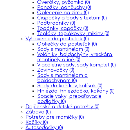
Overálky, pyžamká
(0)
Ponožky, pančuchy
(0)
Oblečenie na zimu
(0)
Čiapočky a body s textom
(0)
Podbradníky
(0)
Topánky, capáčky
(0)
Tepláky, teplákovky, mikiny
(0)
Vybavenie do postieľok
(0)
Obliečky do postieľok
(0)
Sady s mantinelom
(0)
Volániky, baldachýny, vreckára,
mantinely a iné
(0)
Viacdielne sady, sady komplet
(0)
Zavinovačky
(0)
Sady s mantinelom a
baldachýnom
(0)
Sady do kočíkov, kolísok
(0)
Hniezda, hniezdočka, kokony
(0)
Spacie vaky, prebaľovacie
podložky
(0)
Dojčenské a detské potreby
(0)
Zábava
(0)
Potreby pre mamičky
(0)
Kočíky
(0)
Autosedačky
(0)