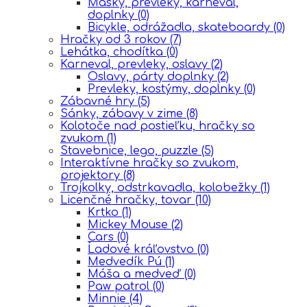
Masky, prevleky, karneval,
doplnky
(0)
Bicykle, odrážadla, skateboardy
(0)
Hračky od 3 rokov
(7)
Lehátka, chodítka
(0)
Karneval, prevleky, oslavy
(2)
Oslavy, párty doplnky
(2)
Prevleky, kostýmy, doplnky
(0)
Zábavné hry
(5)
Sánky, zábavy v zime
(8)
Kolotoče nad postieľku, hračky so
zvukom
(1)
Stavebnice, lego, puzzle
(5)
Interaktívne hračky so zvukom,
projektory
(8)
Trojkolky, odstrkavadla, kolobežky
(1)
Licenčné hračky, tovar
(10)
Krtko
(1)
Mickey Mouse
(2)
Cars
(0)
Ĺadové kráľovstvo
(0)
Medvedík Pú
(1)
Máša a medveď
(0)
Paw patrol
(0)
Minnie
(4)