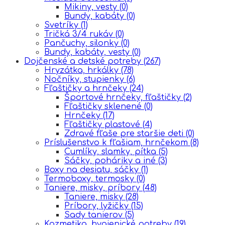
Mikiny, vesty
(0)
Bundy, kabáty
(0)
Svetríky
(1)
Tričká 3/4 rukáv
(0)
Pančuchy, silonky
(0)
Bundy, kabáty, vesty
(0)
Dojčenské a detské potreby
(267)
Hryzátka, hrkálky
(78)
Nočníky, stupienky
(6)
Fľaštičky a hrnčeky
(24)
Športové hrnčeky, fľaštičky
(2)
Fľaštičky sklenené
(0)
Hrnčeky
(17)
Fľaštičky plastové
(4)
Zdravé fľaše pre staršie deti
(0)
Príslušenstvo k fľašiam, hrnčekom
(8)
Cumlíky, slamky, pítka
(5)
Sáčky, poháriky a iné
(3)
Boxy na desiatu, sáčky
(1)
Termoboxy, termosky
(0)
Taniere, misky, príbory
(48)
Taniere, misky
(28)
Príbory, lyžičky
(15)
Sady tanierov
(5)
Kozmetika, hygienické potreby
(19)