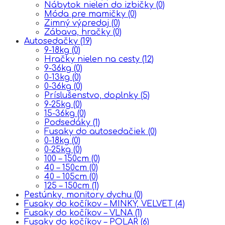
Nábytok nielen do izbičky
(0)
Móda pre mamičky
(0)
Zimný výpredaj
(0)
Zábava, hračky
(0)
Autosedačky
(19)
9-18kg
(0)
Hračky nielen na cesty
(12)
9-36kg
(0)
0-13kg
(0)
0-36kg
(0)
Príslušenstvo, doplnky
(5)
9-25kg
(0)
15-36kg
(0)
Podsedáky
(1)
Fusaky do autosedačiek
(0)
0-18kg
(0)
0-25kg
(0)
100 – 150cm
(0)
40 – 150cm
(0)
40 – 105cm
(0)
125 – 150cm
(1)
Pestúnky, monitory dychu
(0)
Fusaky do kočíkov – MINKY, VELVET
(4)
Fusaky do kočíkov – VLNA
(1)
Fusaky do kočíkov – POLAR
(6)