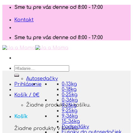
Skip
Sme tu pre vás denne od 8:00 - 17:00
to
content
Kontakt
Sme tu pre vás denne od 8:00 - 17:00
Hľadať:
Autosedačky
0-13kg
Prihlásenie
0-18kg
0-25kg
Košík /
0
€
0-36kg
Žiadne produkty v košíku.
9-18kg
9-25kg
9-36kg
Košík
15-36kg
Podsedáky
Žiadne produkty v košíku.
Fusaky do autosedačiek