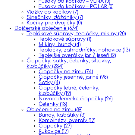
Fusaky do kočíkov – VLNA
(0)
Fusaky do kočíkov – POLAR
(0)
Vložky do kočíkov
(7)
Slnečníky, dáždniky
(7)
Kočíky pre dvojičky
(0)
Dojčenské oblečenie
(674)
Teplákové súpravy, tepláčky, mikiny
(20)
Teplákové súpravy
(1)
Mikiny, bundy
(4)
Tepláčky, zahradníčky, nohavice
(13)
Teplejšie overálky jar / jeseň
(2)
Čiapočky, šatky, čelenky, šiltovky,
klobúčiky
(234)
Čiapočky na zimu
(74)
Čiapočky jesenné, jarné
(98)
Šatky
(4)
Čiapočky letné, čelenky,
klobúčiky
(19)
Novorodenecke čiapočky
(26)
Čelenky
(13)
Oblečenie na zimu
(89)
Bundy, kabátiky
(3)
Kombinézy, overaly
(17)
Čiapočky
(27)
Rukavice
(17)