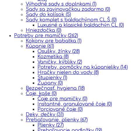
Výhodné sady s doplnkami
(1)
Sady sa zavinovačkou zadarmo
(0)
Sady do kolísok
(5)
Sady komplet s baldachýnom CL,Š
(0)
Luxusné a klasické,baldachýn CL
(0)
Hniezdočka
(0)
Potreby pre mamičky
(262)
Kokony pre babatka
(1)
Kúpanie
(61)
Osušky, žínky
(28)
Kozmetika
(8)
Vaničky, kýbliky
(2)
Potreby, pomôcky na kúpanieliky
(14)
Hračky nielen do vody
(8)
Stupienky
(1)
Župany
(0)
Bezpečnosť, hygiena
(18)
Čaje, kaše
(0)
Čaje pre mamičky
(0)
Instantné, granulované čaje
(0)
Porciované čaje
(0)
Deky, dečky
(31)
Prebaľovanie, plienky
(67)
Plienky
(27)
Prebaľovacie podložky
(19)