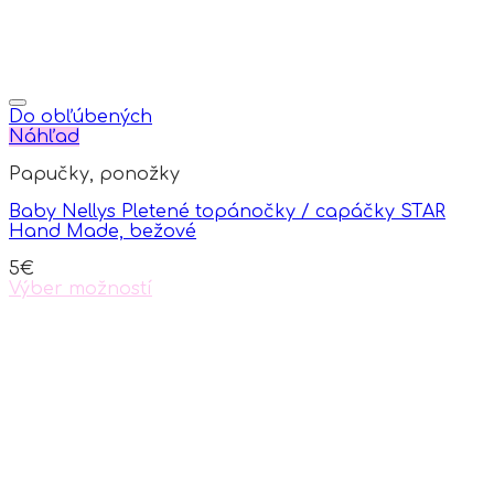
Do obľúbených
Náhľad
Papučky, ponožky
Baby Nellys Pletené topánočky / capáčky STAR
Hand Made, bežové
5
€
Výber možností
This
product
has
multiple
variants.
The
options
may
be
chosen