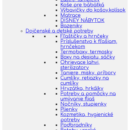
Koše pre bábätká
Výbavičky do košov,kolísok
Matrace
DISNEY NÁBYTOK
Bazeniky
Dojčenské a detské potreby
Fľaštičky a hrnčeky
Príslušenstvo k fľašiam,
hrnčekom
Termoboxy, termosky
Boxy na desiatu, sáčky
Ohrievace lahvi,
sterilizatory
Taniere, misky, príbory
Cumlíky, retiazky na
cumlíky
Hryzátka, hrkálky
Potreby a pomôcky na
umývanie fliaš
Nočníky, stupienky
Plienky
Kozmetika, hygienické
potreby
Podbradníky