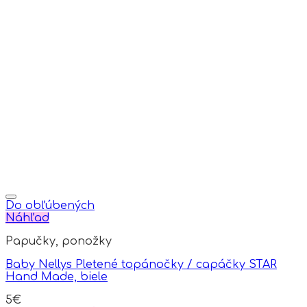
on
the
product
page
Do obľúbených
Náhľad
Papučky, ponožky
Baby Nellys Pletené topánočky / capáčky STAR
Hand Made, biele
5
€