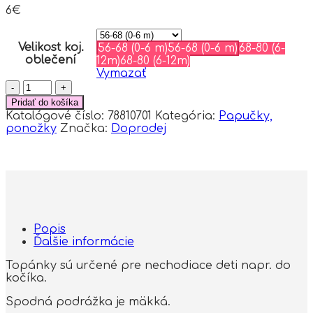
6
€
Velikost koj.
56-68 (0-6 m)
56-68 (0-6 m)
68-80 (6-
oblečení
12m)
68-80 (6-12m)
Vymazať
množstvo
Dojčenské
Pridať do košíka
capačky/topánočky
Katalógové číslo:
78810701
Kategória:
Papučky,
s
ponožky
Značka:
Doprodej
kožúškom
YO
!
-
ružové,
zlaté,
veľ.
0/6m
Popis
Ďalšie informácie
Topánky sú určené pre nechodiace deti napr. do
kočíka.
Spodná podrážka je mäkká.