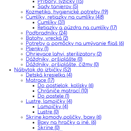
Príbory, lyžičky
(15)
Sady tanierov
(5)
Kozmetika, hygienické potreby
(19)
Cumlíky, retiazky na cumlíky
(48)
Cumlíky
(31)
Retiazky a púzdra na cumlíky
(17)
Podbradníky
(24)
Batohy, vrecká
(2)
Potreby a pomôcky na umývanie fliaš
(6)
Plienky
(1)
Ohrievace lahvi, sterilizatory
(2)
Dáždniky, pršiplášte
(0)
Dáždniky, pršiplášte, čižmy
(0)
Nábytok do izbičky
(52)
Detská kresielka
(4)
Matrace
(17)
Do postielok, kolísky
(6)
Chrániče matrací
(10)
Do postele
(1)
Lustre, lampičky
(4)
Lampičky
(4)
Lustre
(0)
Skrine,komody,poličky, boxy
(6)
Boxy na hračky a iné.
(6)
Skrine
(0)