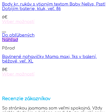
options
Body kr. rukáv s vtipným textom Baby Nellys, Psst!
may
Dobíjím baterie, kluk, veľ. 86
be
chosen
6
€
on
Výber možností
the
This
product
product
page
has
Do obľúbených
multiple
Náhľad
variants.
Pôrod
The
options
Bavlnené nohavičky Mama maxi, 1ks v balení,
may
béžové, veľ. XL
be
chosen
8
€
on
Výber možností
the
This
product
product
page
has
multiple
variants.
Recenzie zákazníkov
The
options
So stránkou jaamama som veľmi spokojná. Vždy
may