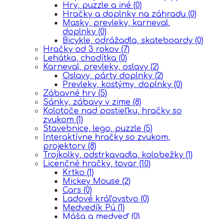
Hry, puzzle a iné
(0)
Hračky a doplnky na záhradu
(0)
Masky, prevleky, karneval,
doplnky
(0)
Bicykle, odrážadla, skateboardy
(0)
Hračky od 3 rokov
(7)
Lehátka, chodítka
(0)
Karneval, prevleky, oslavy
(2)
Oslavy, párty doplnky
(2)
Prevleky, kostýmy, doplnky
(0)
Zábavné hry
(5)
Sánky, zábavy v zime
(8)
Kolotoče nad postieľku, hračky so
zvukom
(1)
Stavebnice, lego, puzzle
(5)
Interaktívne hračky so zvukom,
projektory
(8)
Trojkolky, odstrkavadla, kolobežky
(1)
Licenčné hračky, tovar
(10)
Krtko
(1)
Mickey Mouse
(2)
Cars
(0)
Ĺadové kráľovstvo
(0)
Medvedík Pú
(1)
Máša a medveď
(0)