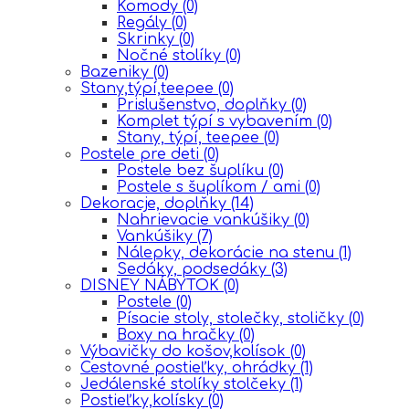
Komody
(0)
Regály
(0)
Skrinky
(0)
Nočné stolíky
(0)
Bazeniky
(0)
Stany,týpí,teepee
(0)
Prislušenstvo, doplňky
(0)
Komplet týpí s vybavením
(0)
Stany, týpí, teepee
(0)
Postele pre deti
(0)
Postele bez šuplíku
(0)
Postele s šuplíkom / ami
(0)
Dekoracje, doplňky
(14)
Nahrievacie vankúšiky
(0)
Vankúšiky
(7)
Nálepky, dekorácie na stenu
(1)
Sedáky, podsedáky
(3)
DISNEY NÁBYTOK
(0)
Postele
(0)
Písacie stoly, stolečky, stoličky
(0)
Boxy na hračky
(0)
Výbavičky do košov,kolísok
(0)
Cestovné postieľky, ohrádky
(1)
Jedálenské stolíky stolčeky
(1)
Postieľky,kolísky
(0)