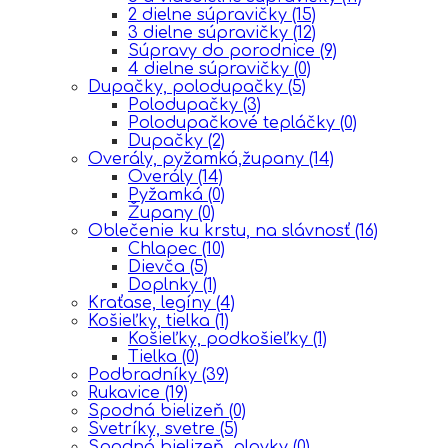
2 dielne súpravičky
(15)
3 dielne súpravičky
(12)
Súpravy do porodnice
(9)
4 dielne súpravičky
(0)
Dupačky, polodupačky
(5)
Polodupačky
(3)
Polodupačkové tepláčky
(0)
Dupačky
(2)
Overály, pyžamká,župany
(14)
Overály
(14)
Pyžamká
(0)
Župany
(0)
Oblečenie ku krstu, na slávnosť
(16)
Chlapec
(10)
Dievča
(5)
Doplnky
(1)
Kraťase, legíny
(4)
Košieľky, tielka
(1)
Košieľky, podkošieľky
(1)
Tielka
(0)
Podbradníky
(39)
Rukavice
(19)
Spodná bielizeň
(0)
Svetríky, svetre
(5)
Spodná bielizeň, plavky
(0)