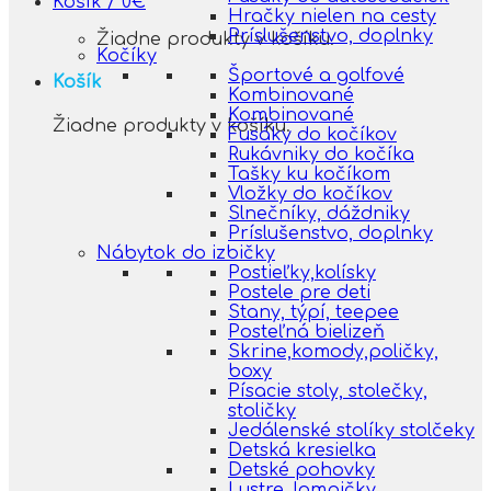
Košík /
0
€
Hračky nielen na cesty
Príslušenstvo, doplnky
Žiadne produkty v košíku.
Kočíky
Športové a golfové
Košík
Kombinované
Kombinované
Žiadne produkty v košíku.
Fusáky do kočíkov
Rukávniky do kočíka
Tašky ku kočíkom
Vložky do kočíkov
Slnečníky, dáždniky
Príslušenstvo, doplnky
Nábytok do izbičky
Postieľky,kolísky
Postele pre deti
Stany, týpí, teepee
Posteľná bielizeň
Skrine,komody,poličky,
boxy
Písacie stoly, stolečky,
stoličky
Jedálenské stolíky stolčeky
Detská kresielka
Detské pohovky
Lustre, lampičky