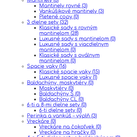
Mantinely
(6)
Mantinely rovné
(3)
Vankúšikové mantinely
(3)
Pletené copy
(0)
3 dielne sety
(32)
Klasické sady s rovným
mantinelom
(28)
Luxusné sady s mantinelom
(0)
Luxusné sady s viacdielnym
mantinelom
(0)
Klasické sady s oválnym
mantinelom
(0)
Spacie vaky
(16)
Klasické spacie vaky
(15)
Luxusné spacie vaky
(1)
Baldachýny, moskytiéry
(0)
Moskytiéry
(0)
Baldachýny Š
(0)
Baldachýny CL
(0)
6-ti a 8-mi dielne sety
(0)
6-ti dielne sety
(0)
Perinka a vankúš – výplň
(3)
Vreckáre
(0)
Vreckáre na čokoľvek
(0)
Vreckáre na hračky
(0)