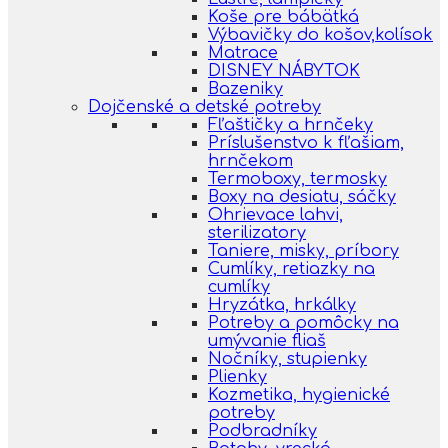
Koše pre bábätká
Výbavičky do košov,kolísok
Matrace
DISNEY NÁBYTOK
Bazeniky
Dojčenské a detské potreby
Fľaštičky a hrnčeky
Príslušenstvo k fľašiam,
hrnčekom
Termoboxy, termosky
Boxy na desiatu, sáčky
Ohrievace lahvi,
sterilizatory
Taniere, misky, príbory
Cumlíky, retiazky na
cumlíky
Hryzátka, hrkálky
Potreby a pomôcky na
umývanie fliaš
Nočníky, stupienky
Plienky
Kozmetika, hygienické
potreby
Podbradníky