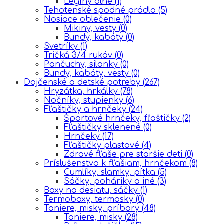
Legíny dlhé
(1)
Tehotenské spodné prádlo
(5)
Nosiace oblečenie
(0)
Mikiny, vesty
(0)
Bundy, kabáty
(0)
Svetríky
(1)
Tričká 3/4 rukáv
(0)
Pančuchy, silonky
(0)
Bundy, kabáty, vesty
(0)
Dojčenské a detské potreby
(267)
Hryzátka, hrkálky
(78)
Nočníky, stupienky
(6)
Fľaštičky a hrnčeky
(24)
Športové hrnčeky, fľaštičky
(2)
Fľaštičky sklenené
(0)
Hrnčeky
(17)
Fľaštičky plastové
(4)
Zdravé fľaše pre staršie deti
(0)
Príslušenstvo k fľašiam, hrnčekom
(8)
Cumlíky, slamky, pítka
(5)
Sáčky, poháriky a iné
(3)
Boxy na desiatu, sáčky
(1)
Termoboxy, termosky
(0)
Taniere, misky, príbory
(48)
Taniere, misky
(28)