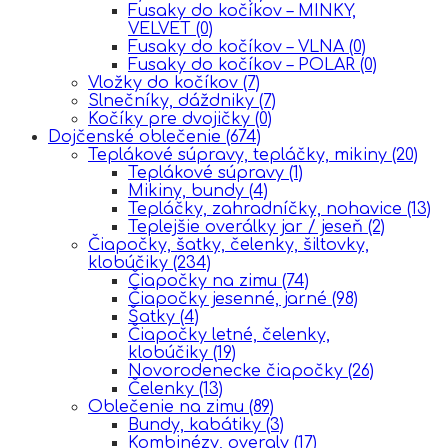
Fusaky do kočíkov – MINKY,
VELVET
(0)
Fusaky do kočíkov – VLNA
(0)
Fusaky do kočíkov – POLAR
(0)
Vložky do kočíkov
(7)
Slnečníky, dáždniky
(7)
Kočíky pre dvojičky
(0)
Dojčenské oblečenie
(674)
Teplákové súpravy, tepláčky, mikiny
(20)
Teplákové súpravy
(1)
Mikiny, bundy
(4)
Tepláčky, zahradníčky, nohavice
(13)
Teplejšie overálky jar / jeseň
(2)
Čiapočky, šatky, čelenky, šiltovky,
klobúčiky
(234)
Čiapočky na zimu
(74)
Čiapočky jesenné, jarné
(98)
Šatky
(4)
Čiapočky letné, čelenky,
klobúčiky
(19)
Novorodenecke čiapočky
(26)
Čelenky
(13)
Oblečenie na zimu
(89)
Bundy, kabátiky
(3)
Kombinézy, overaly
(17)