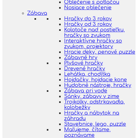
Oblečenie s potlačou
Nosiace oblečenie
Zábava
Hračky do 3 rokov
Hračky od 3 rokov
Kolotoče nad postieľku,
hračky so zvukom
Interaktívne hračky so
zvukom, projektory
Hracie deky, penové puzzle
Zábavné hry
Plyšové hračky
Drevené hračky
Lehátka, chodítka
Hojdačky, hojdacie kone
Hudobné nástroje, hračky
Zábava pri vode
Sánky, zábavy v zime
Trojkolky, odstrkavadla,
kolobežky
Hračky a nábytok na
záhradu
Stavebnice, lego, puzzle
Maľujeme, čítame,
poznávame