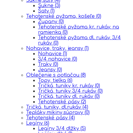
Sukne,šaty
(4)
Sukne
(3)
Šaty
(1)
Tehotenské pyžama, košeľe
(0)
Župany
(0)
Tehotenské pyžama kr. rukáv, na
ramienka
(0)
Tehotenské pyžama dl. rukáv, 3/4
rukáv
(0)
Nohavice, traky, jeansy
(1)
Nohavice
(1)
3/4 nohavice
(0)
Traky
(0)
Jeansy
(0)
Oblečenie s potlačou
(8)
Topy, tielka
(6)
Tričká, tuniky kr. rukáv
(0)
Tričká, tuniky 3/4 rukáv
(0)
Tričká, tuniky dl. rukáv
(0)
Tehotenské pásy
(2)
Tričká, tuniky, dl.rukáv
(4)
Tepláky,mikiny,súpravy
(0)
Tehotenské pásy
(4)
Legíny
(6)
Legíny 3/4 dlžky
(5)