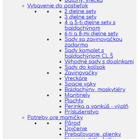
Batohy, vrecká
Vybavenie do postieľok
2 dielne sety
3 dielne sety
4 a 5-ti dielne sety s
baldachýnom
6-ti a 8-mi dielne sety
Sady sa zavinovačkou
zadarmo
Sady komplet s
baldachýnom CL,Š
Výhodné sady s doplnkami
Sady do kolísok
Zavinovačky
Vreckáre
Spacie vaky
Baldachýny, moskytiéry
Mantinely
Plachty
Perinka a vankúš - výplň
Príslušenstvo
Potreby pre mamičky
Pôrod
Dojčenie
Prebaľovanie, plienky