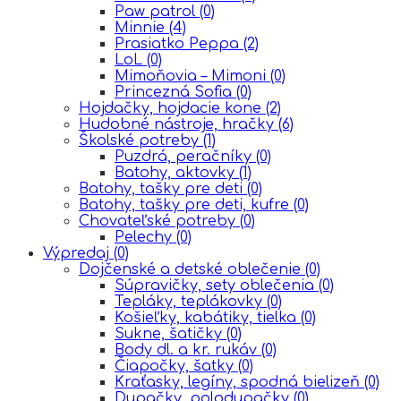
Paw patrol
(0)
Minnie
(4)
Prasiatko Peppa
(2)
LoL
(0)
Mimoňovia – Mimoni
(0)
Princezná Sofia
(0)
Hojdačky, hojdacie kone
(2)
Hudobné nástroje, hračky
(6)
Školské potreby
(1)
Puzdrá, peračníky
(0)
Batohy, aktovky
(1)
Batohy, tašky pre deti
(0)
Batohy, tašky pre deti, kufre
(0)
Chovateľské potreby
(0)
Pelechy
(0)
Výpredaj
(0)
Dojčenské a detské oblečenie
(0)
Súpravičky, sety oblečenia
(0)
Tepláky, teplákovky
(0)
Košieľky, kabátiky, tielka
(0)
Sukne, šatičky
(0)
Body dl. a kr. rukáv
(0)
Čiapočky, šatky
(0)
Kraťasky, legíny, spodná bielizeň
(0)
Dupačky, polodupačky
(0)