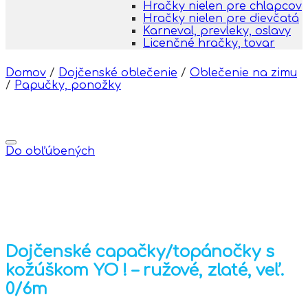
Hračky nielen pre chlapcov
Hračky nielen pre dievčatá
Karneval, prevleky, oslavy
Licenčné hračky, tovar
Domov
/
Dojčenské oblečenie
/
Oblečenie na zimu
/
Papučky, ponožky
Do obľúbených
Dojčenské capačky/topánočky s
kožúškom YO ! – ružové, zlaté, veľ.
0/6m