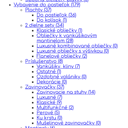
Vybavenie do postieľok
(179)
Plachty
(37)
Do postieľok
(36)
Do kolísok
(1)
2 dielne sety
(34)
Klasické obliečky
(1)
Obliečky k vankúšikovým
mantinelom
(28)
Luxusné kombinované obliečky
(0)
Luxusné obliečky s výšivkou
(0)
Flanelové obliečky
(2)
Príslušenstvo
(8)
Vankúšiky, kliny
(7)
Ostatné
(1)
Ozdobné volániky
(0)
Dekorácie
(0)
Zavinovačky
(37)
Zavinovacie na stuhy
(14)
Luxusné
(7)
Klasické
(9)
Multifunkčné
(2)
Perové
(5)
Ku krstu
(0)
Mušelinové zavinovačky
(0)