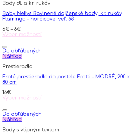
Body dl. a kr. rukáv
The
options
Baby Nellys Bavlnené dojčenské body, kr. rukáv,
may
Flamingo – horčicove, veľ. 68
be
chosen
5
€
–
6
€
on
Výber možností
the
This
product
product
page
has
Do obľúbených
multiple
Náhľad
variants.
Prestieradla
The
options
Froté prestieradlo do postele Frotti – MODRÉ, 200 x
may
80 cm
be
chosen
16
€
on
Výber možností
the
This
product
product
page
has
Do obľúbených
multiple
Náhľad
variants.
Body s vtipným textom
The