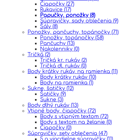
Čiapočky
(27)
Rukavice
(17)
Papučky, ponožky
(8)
Súpravičky, sady oblečenia
(9)
Šály
(8)
Ponožky, pančuchy, topánočky
(71)
Ponožky, topánočky
(58)
Pančuchy
(13)
Nakolenniky
(0)
Tričká
(2)
Tričká kr. rukáv
(2)
Tričká dl. rukáv
(0)
Body krátky rukáv, na ramienka
(11)
Body krátky rukáv
(10)
Body na ramienka
(1)
Sukne, šatičky
(12)
Šatičky
(9)
Sukne
(3)
Body dlhý rukáv
(13)
Vtipné body, čiapočky
(72)
Body s vtipným textom
(72)
Body s textom na želanie
(0)
Čiapočky
(0)
Súpravičky, sety oblečenia
(47)
5 a viacdielne súpravičky
(11)