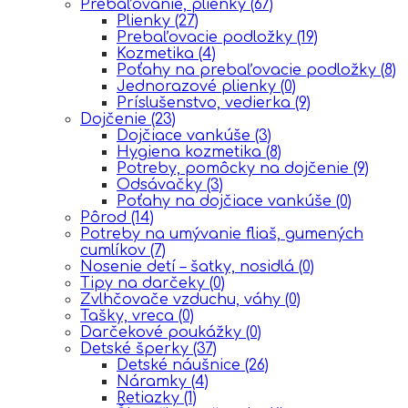
Prebaľovanie, plienky
(67)
Plienky
(27)
Prebaľovacie podložky
(19)
Kozmetika
(4)
Poťahy na prebaľovacie podložky
(8)
Jednorazové plienky
(0)
Príslušenstvo, vedierka
(9)
Dojčenie
(23)
Dojčiace vankúše
(3)
Hygiena kozmetika
(8)
Potreby, pomôcky na dojčenie
(9)
Odsávačky
(3)
Poťahy na dojčiace vankúše
(0)
Pôrod
(14)
Potreby na umývanie fliaš, gumených
cumlíkov
(7)
Nosenie detí – šatky, nosidlá
(0)
Tipy na darčeky
(0)
Zvlhčovače vzduchu, váhy
(0)
Tašky, vreca
(0)
Darčekové poukážky
(0)
Detské šperky
(37)
Detské náušnice
(26)
Náramky
(4)
Retiazky
(1)