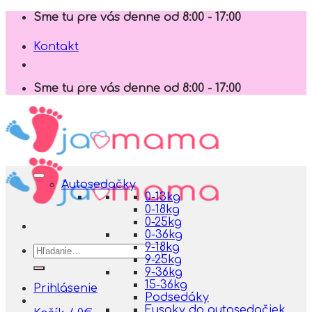
Skip
Sme tu pre vás denne od 8:00 - 17:00
to
content
Kontakt
Sme tu pre vás denne od 8:00 - 17:00
Autosedačky
0-13kg
0-18kg
0-25kg
0-36kg
9-18kg
Hľadať:
9-25kg
9-36kg
15-36kg
Prihlásenie
Podsedáky
Fusaky do autosedačiek