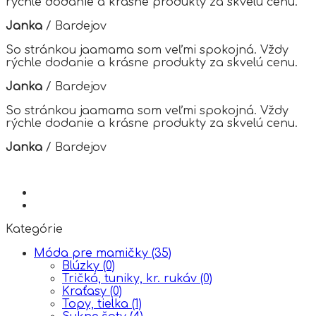
rýchle dodanie a krásne produkty za skvelú cenu.
be
chosen
Janka
/
Bardejov
on
the
So stránkou jaamama som veľmi spokojná. Vždy
product
rýchle dodanie a krásne produkty za skvelú cenu.
page
Janka
/
Bardejov
So stránkou jaamama som veľmi spokojná. Vždy
rýchle dodanie a krásne produkty za skvelú cenu.
Janka
/
Bardejov
Kategórie
Móda pre mamičky
(35)
Blúzky
(0)
Tričká, tuniky, kr. rukáv
(0)
Kraťasy
(0)
Topy, tielka
(1)