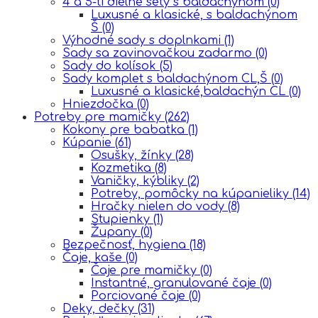
4 a 5-ti dielne sety s baldachýnom
(0)
Luxusné a klasické, s baldachýnom
Š
(0)
Výhodné sady s doplnkami
(1)
Sady sa zavinovačkou zadarmo
(0)
Sady do kolísok
(5)
Sady komplet s baldachýnom CL,Š
(0)
Luxusné a klasické,baldachýn CL
(0)
Hniezdočka
(0)
Potreby pre mamičky
(262)
Kokony pre babatka
(1)
Kúpanie
(61)
Osušky, žínky
(28)
Kozmetika
(8)
Vaničky, kýbliky
(2)
Potreby, pomôcky na kúpanieliky
(14)
Hračky nielen do vody
(8)
Stupienky
(1)
Župany
(0)
Bezpečnosť, hygiena
(18)
Čaje, kaše
(0)
Čaje pre mamičky
(0)
Instantné, granulované čaje
(0)
Porciované čaje
(0)
Deky, dečky
(31)