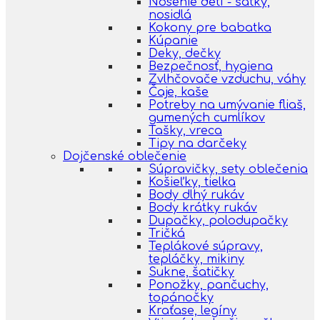
Nosenie detí - šatky,
nosidlá
Kokony pre babatka
Kúpanie
Deky, dečky
Bezpečnosť, hygiena
Zvlhčovače vzduchu, váhy
Čaje, kaše
Potreby na umývanie fliaš,
gumených cumlíkov
Tašky, vreca
Tipy na darčeky
Dojčenské oblečenie
Súpravičky, sety oblečenia
Košieľky, tielka
Body dlhý rukáv
Body krátky rukáv
Dupačky, polodupačky
Tričká
Teplákové súpravy,
tepláčky, mikiny
Sukne, šatičky
Ponožky, pančuchy,
topánočky
Kraťase, legíny