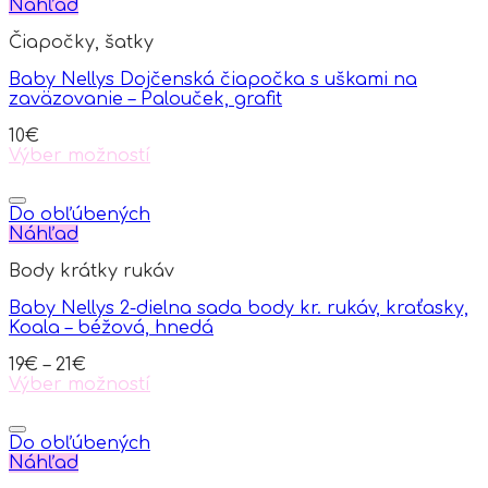
multiple
Náhľad
variants.
Čiapočky, šatky
The
options
Baby Nellys Dojčenská čiapočka s uškami na
may
zaväzovanie – Palouček, grafit
be
chosen
10
€
on
Výber možností
the
This
product
product
page
has
Do obľúbených
multiple
Náhľad
variants.
Body krátky rukáv
The
options
Baby Nellys 2-dielna sada body kr. rukáv, kraťasky,
may
Koala – béžová, hnedá
be
chosen
19
€
–
21
€
on
Výber možností
the
This
product
product
page
has
Do obľúbených
multiple
Náhľad
variants.