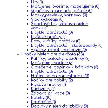
Hry
(1)
Maľujeme, tvoríme, modelujeme
(0)
Vojačikovia, armáda, pištole
(0)
Masky,prevleky, karneval
(0)
Vláčiky,koľaje
(0)
Športové hry, zábava nielen
vonku
(0)
Bicykle, odrážadlá
(0)
Plyšové hračky
(0)
Boxy, kufríky, batôžky
(0)
Bicykle, odrážadlá, , skateboardy
(0)
Figúrky, roboti, hrdinovia
(0)
Hračky nielen pre dievčatá
(33)
Kufríky, batôžky, dáždniky
(2)
Maľujeme, tvoríme
(5)
Oblečenie, doplnky k bábikám
(6)
Bicykle, odrážadla
(0)
Hráme sa na zamestnanie
(3)
Kočíky pre bábiky
(2)
Plyšové hračky
(1)
Kuchynky
(2)
Zábava pri vode
(0)
Bábiky
(10)
Parádiť sa
(1)
Doplnky nielen do izbičky
(0)