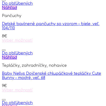
Do obľúbených
Náhľad
Pančuchy
Detské bavlnené pančuchy so vzorom – biele, veľ.
104/110
8
€
Výber možností
This
product
has
Do obľúbených
multiple
Náhľad
variants.
Tepláčky, zahradníčky, nohavice
The
options
Baby Nellys Dojčenské chlupáčkové tepláčky Cute
may
Bunny – modré, veľ. 68
be
chosen
9
€
on
Výber možností
the
This
product
product
page
has
Do obľúbených