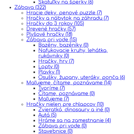
Škatuľky na šperky
(6)
Zábava
(322)
Hracie deky, penové puzzle
(7)
Hračky a nábytok na záhradu
(7)
Hračky do 3 rokov
(105)
Drevené hračky
(57)
Plyšové hračky
(18)
Zábava pri vode
(15)
Bazény, bazéniky
(0)
Nafukovacie kruhy, lehátka,
rukávniky
(0)
Hračky, hry
(7)
Lopty
(0)
Plavky
(1)
Osušky, župany, uteráky, ponča
(6)
Maľujeme, čítame, poznávame
(14)
Tvoríme
(7)
Čítame, poznávame
(0)
Maľujeme
(7)
Hračky nielen pre chlapcov
(10)
Zvieratká, dinosaury a iné
(0)
Autá
(5)
Hráme sa na zamestnanie
(4)
Zábava pri vode
(0)
Stavebnice
(0)