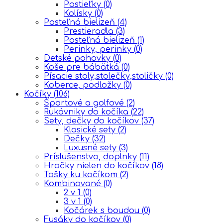
Postieľky
(0)
Kolísky
(0)
Posteľná bielizeň
(4)
Prestieradla
(3)
Posteľná bielizeň
(1)
Perinky, perinky
(0)
Detské pohovky
(0)
Koše pre bábätká
(0)
Písacie stoly,stolečky,stoličky
(0)
Koberce, podložky
(0)
Kočíky
(106)
Športové a golfové
(2)
Rukávniky do kočíka
(22)
Sety, dečky do kočíkov
(37)
Klasické sety
(2)
Dečky
(32)
Luxusné sety
(3)
Príslušenstvo, doplnky
(11)
Hračky nielen do kočíkov
(18)
Tašky ku kočíkom
(2)
Kombinované
(0)
2 v 1
(0)
3 v 1
(0)
Kočárek s boudou
(0)
Fusáky do kočíkov
(0)