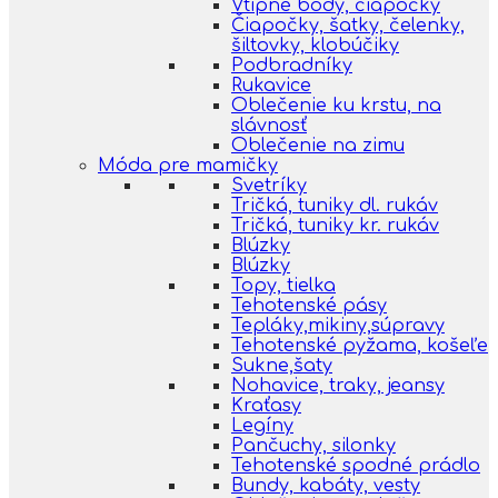
Vtipné body, čiapočky
Čiapočky, šatky, čelenky,
šiltovky, klobúčiky
Podbradníky
Rukavice
Oblečenie ku krstu, na
slávnosť
Oblečenie na zimu
Móda pre mamičky
Svetríky
Tričká, tuniky dl. rukáv
Tričká, tuniky kr. rukáv
Blúzky
Blúzky
Topy, tielka
Tehotenské pásy
Tepláky,mikiny,súpravy
Tehotenské pyžama, košeľe
Sukne,šaty
Nohavice, traky, jeansy
Kraťasy
Legíny
Pančuchy, silonky
Tehotenské spodné prádlo
Bundy, kabáty, vesty