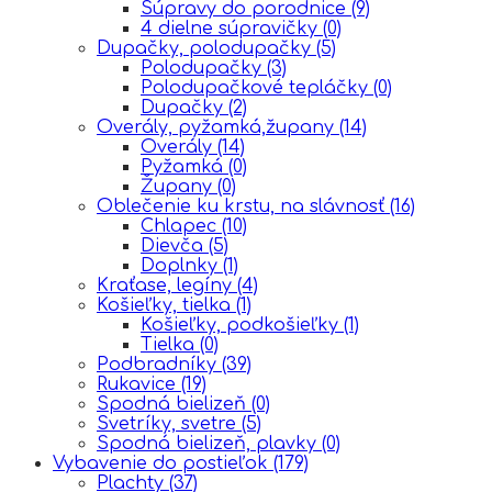
Súpravy do porodnice
(9)
4 dielne súpravičky
(0)
Dupačky, polodupačky
(5)
Polodupačky
(3)
Polodupačkové tepláčky
(0)
Dupačky
(2)
Overály, pyžamká,župany
(14)
Overály
(14)
Pyžamká
(0)
Župany
(0)
Oblečenie ku krstu, na slávnosť
(16)
Chlapec
(10)
Dievča
(5)
Doplnky
(1)
Kraťase, legíny
(4)
Košieľky, tielka
(1)
Košieľky, podkošieľky
(1)
Tielka
(0)
Podbradníky
(39)
Rukavice
(19)
Spodná bielizeň
(0)
Svetríky, svetre
(5)
Spodná bielizeň, plavky
(0)
Vybavenie do postieľok
(179)
Plachty
(37)