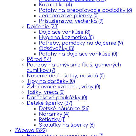
Kozmetika
(4)
Poťahy na prebaľovacie podložky
(8)
Jednorazové plienky
(0)
Príslušenstvo, vedierka
(9)
Dojčenie
(23)
Dojčiace vankúše
(3)
Hygiena kozmetika
(8)
Potreby, pomôcky na dojčenie
(9)
Odsávačky
(3)
Poťahy na dojčiace vankúše
(0)
Pôrod
(14)
Potreby na umývanie fliaš, gumených
cumlíkov
(7)
Nosenie detí – šatky, nosidlá
(0)
Tipy na darčeky
(0)
Zvlhčovače vzduchu, váhy
(0)
Tašky, vreca
(0)
Darčekové poukážky
(0)
Detské šperky
(37)
Detské náušnice
(26)
Náramky
(4)
Retiazky
(1)
Škatuľky na šperky
(6)
Zábava
(322)
Hracie deky, penové puzzle
(7)