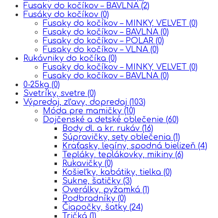
Fusaky do kočíkov – BAVLNA
(2)
Fusáky do kočíkov
(0)
Fusaky do kočíkov – MINKY, VELVET
(0)
Fusaky do kočíkov – BAVLNA
(0)
Fusaky do kočíkov – POLAR
(0)
Fusaky do kočíkov – VLNA
(0)
Rukávniky do kočíka
(0)
Fusaky do kočíkov – MINKY, VELVET
(0)
Fusaky do kočíkov – BAVLNA
(0)
0-25kg
(0)
Svetríky, svetre
(0)
Výpredaj, zľavy, dopredaj
(103)
Móda pre mamičky
(10)
Dojčenské a detské oblečenie
(60)
Body dl. a kr. rukáv
(16)
Súpravičky, sety oblečenia
(1)
Kraťasky, legíny, spodná bielizeň
(4)
Tepláky, teplákovky, mikiny
(6)
Rukavičky
(0)
Košieľky, kabátiky, tielka
(0)
Sukne, šatičky
(3)
Overálky, pyžamká
(1)
Podbradníky
(0)
Čiapočky, šatky
(24)
Tričká
(1)