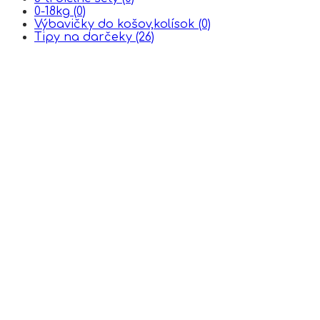
0-18kg
(0)
Výbavičky do košov,kolísok
(0)
Tipy na darčeky
(26)