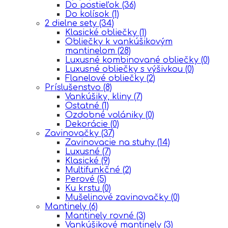
Do postieľok
(36)
Do kolísok
(1)
2 dielne sety
(34)
Klasické obliečky
(1)
Obliečky k vankúšikovým
mantinelom
(28)
Luxusné kombinované obliečky
(0)
Luxusné obliečky s výšivkou
(0)
Flanelové obliečky
(2)
Príslušenstvo
(8)
Vankúšiky, kliny
(7)
Ostatné
(1)
Ozdobné volániky
(0)
Dekorácie
(0)
Zavinovačky
(37)
Zavinovacie na stuhy
(14)
Luxusné
(7)
Klasické
(9)
Multifunkčné
(2)
Perové
(5)
Ku krstu
(0)
Mušelinové zavinovačky
(0)
Mantinely
(6)
Mantinely rovné
(3)
Vankúšikové mantinely
(3)