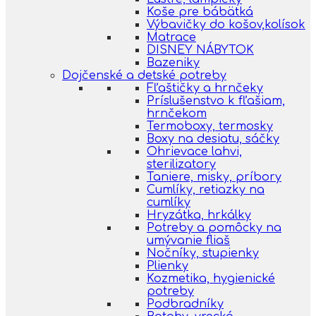
Koše pre bábätká
Výbavičky do košov,kolísok
Matrace
DISNEY NÁBYTOK
Bazeniky
Dojčenské a detské potreby
Fľaštičky a hrnčeky
Príslušenstvo k fľašiam,
hrnčekom
Termoboxy, termosky
Boxy na desiatu, sáčky
Ohrievace lahvi,
sterilizatory
Taniere, misky, príbory
Cumlíky, retiazky na
cumlíky
Hryzátka, hrkálky
Potreby a pomôcky na
umývanie fliaš
Nočníky, stupienky
Plienky
Kozmetika, hygienické
potreby
Podbradníky