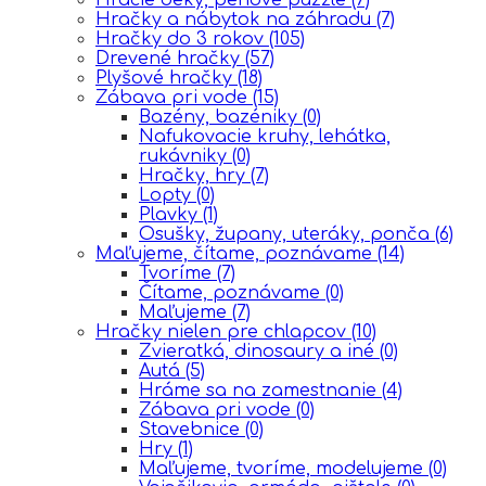
Hračky a nábytok na záhradu
(7)
Hračky do 3 rokov
(105)
Drevené hračky
(57)
Plyšové hračky
(18)
Zábava pri vode
(15)
Bazény, bazéniky
(0)
Nafukovacie kruhy, lehátka,
rukávniky
(0)
Hračky, hry
(7)
Lopty
(0)
Plavky
(1)
Osušky, župany, uteráky, ponča
(6)
Maľujeme, čítame, poznávame
(14)
Tvoríme
(7)
Čítame, poznávame
(0)
Maľujeme
(7)
Hračky nielen pre chlapcov
(10)
Zvieratká, dinosaury a iné
(0)
Autá
(5)
Hráme sa na zamestnanie
(4)
Zábava pri vode
(0)
Stavebnice
(0)
Hry
(1)
Maľujeme, tvoríme, modelujeme
(0)