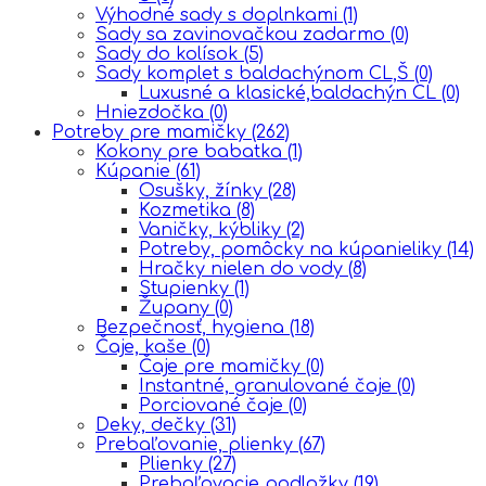
Výhodné sady s doplnkami
(1)
Sady sa zavinovačkou zadarmo
(0)
Sady do kolísok
(5)
Sady komplet s baldachýnom CL,Š
(0)
Luxusné a klasické,baldachýn CL
(0)
Hniezdočka
(0)
Potreby pre mamičky
(262)
Kokony pre babatka
(1)
Kúpanie
(61)
Osušky, žínky
(28)
Kozmetika
(8)
Vaničky, kýbliky
(2)
Potreby, pomôcky na kúpanieliky
(14)
Hračky nielen do vody
(8)
Stupienky
(1)
Župany
(0)
Bezpečnosť, hygiena
(18)
Čaje, kaše
(0)
Čaje pre mamičky
(0)
Instantné, granulované čaje
(0)
Porciované čaje
(0)
Deky, dečky
(31)
Prebaľovanie, plienky
(67)
Plienky
(27)
Prebaľovacie podložky
(19)