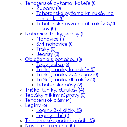
Tehotenské pyžama, košeľe
(0)
Župany
(0)
Tehotenské pyžama kr. rukáv, na
ramienka
(0)
Tehotenské pyžama dl. rukáv, 3/4
rukáv
(0)
Nohavice, traky, jeansy
(1)
Nohavice
(1)
3/4 nohavice
(0)
Traky
(0)
Jeansy
(0)
Oblečenie s potlačou
(8)
Topy, tielka
(6)
Tričká, tuniky kr. rukáv
(0)
Tričká, tuniky 3/4 rukáv
(0)
Tričká, tuniky dl. rukáv
(0)
Tehotenské pásy
(2)
Tričká, tuniky, dl.rukáv
(4)
Tepláky,mikiny,súpravy
(0)
Tehotenské pásy
(4)
Legíny
(6)
Legíny 3/4 dlžky
(5)
Legíny dlhé
(1)
Tehotenské spodné prádlo
(5)
Nosiace oblečenie
(0)