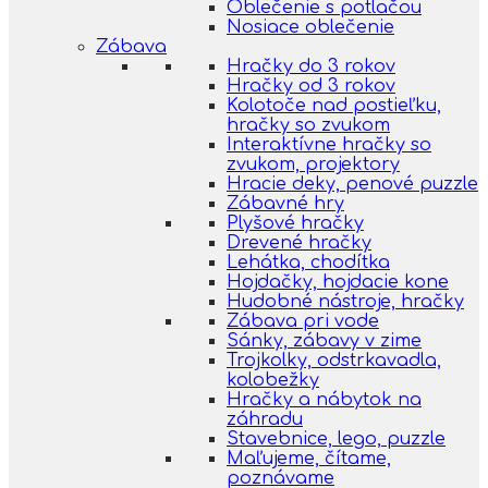
Oblečenie s potlačou
Nosiace oblečenie
Zábava
Hračky do 3 rokov
Hračky od 3 rokov
Kolotoče nad postieľku,
hračky so zvukom
Interaktívne hračky so
zvukom, projektory
Hracie deky, penové puzzle
Zábavné hry
Plyšové hračky
Drevené hračky
Lehátka, chodítka
Hojdačky, hojdacie kone
Hudobné nástroje, hračky
Zábava pri vode
Sánky, zábavy v zime
Trojkolky, odstrkavadla,
kolobežky
Hračky a nábytok na
záhradu
Stavebnice, lego, puzzle
Maľujeme, čítame,
poznávame