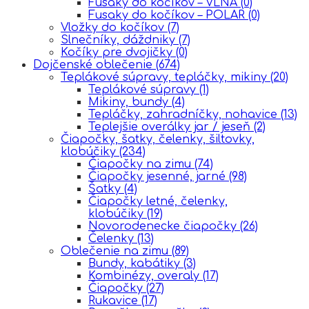
Fusaky do kočíkov – VLNA
(0)
Fusaky do kočíkov – POLAR
(0)
Vložky do kočíkov
(7)
Slnečníky, dáždniky
(7)
Kočíky pre dvojičky
(0)
Dojčenské oblečenie
(674)
Teplákové súpravy, tepláčky, mikiny
(20)
Teplákové súpravy
(1)
Mikiny, bundy
(4)
Tepláčky, zahradníčky, nohavice
(13)
Teplejšie overálky jar / jeseň
(2)
Čiapočky, šatky, čelenky, šiltovky,
klobúčiky
(234)
Čiapočky na zimu
(74)
Čiapočky jesenné, jarné
(98)
Šatky
(4)
Čiapočky letné, čelenky,
klobúčiky
(19)
Novorodenecke čiapočky
(26)
Čelenky
(13)
Oblečenie na zimu
(89)
Bundy, kabátiky
(3)
Kombinézy, overaly
(17)
Čiapočky
(27)
Rukavice
(17)