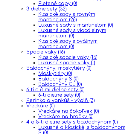
Pletené copy
(0)
3 dielne sety
(32)
Klasické sady s rovným
mantinelom
(28)
Luxusné sady s mantinelom
(0)
Luxusné sady s viacdielnym
mantinelom
(0)
Klasické sady s oválnym
mantinelom
(0)
Spacie vaky
(16)
Klasické spacie vaky
(15)
Luxusné spacie vaky
(1)
Baldachýny, moskytiéry
(0)
Moskytiéry
(0)
Baldachýny Š
(0)
Baldachýny CL
(0)
6-ti a 8-mi dielne sety
(0)
6-ti dielne sety
(0)
Perinka a vankúš – výplň
(3)
Vreckáre
(0)
Vreckáre na čokoľvek
(0)
Vreckáre na hračky
(0)
4 a 5-ti dielne sety s baldachýnom
(0)
Luxusné a klasické, s baldachýnom
Š
(0)