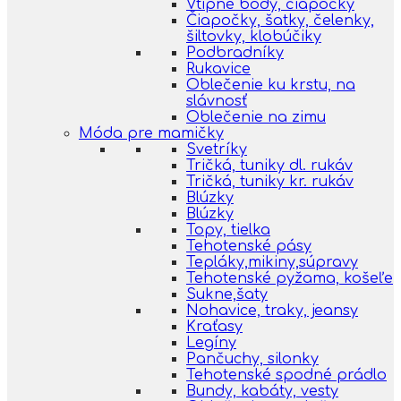
Vtipné body, čiapočky
Čiapočky, šatky, čelenky,
šiltovky, klobúčiky
Podbradníky
Rukavice
Oblečenie ku krstu, na
slávnosť
Oblečenie na zimu
Móda pre mamičky
Svetríky
Tričká, tuniky dl. rukáv
Tričká, tuniky kr. rukáv
Blúzky
Blúzky
Topy, tielka
Tehotenské pásy
Tepláky,mikiny,súpravy
Tehotenské pyžama, košeľe
Sukne,šaty
Nohavice, traky, jeansy
Kraťasy
Legíny
Pančuchy, silonky
Tehotenské spodné prádlo
Bundy, kabáty, vesty