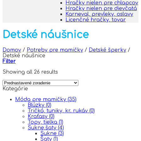
Hračky nielen pre chlapcov
Hračky nielen pre dievčatá
Karneval, prevleky, oslavy
Licenčné hračky, tovar
Detské náušnice
Domov
/
Potreby pre mamičky
/
Detské šperky
/
Detské náušnice
Filter
Showing all 26 results
Kategórie
Móda pre mamičky
(35)
Blúzky
(0)
Tričká, tuniky, kr. rukáv
(0)
Kraťasy
(0)
Topy, tielka
(1)
Sukne,šaty
(4)
Sukne
(3)
Šaty
(1)