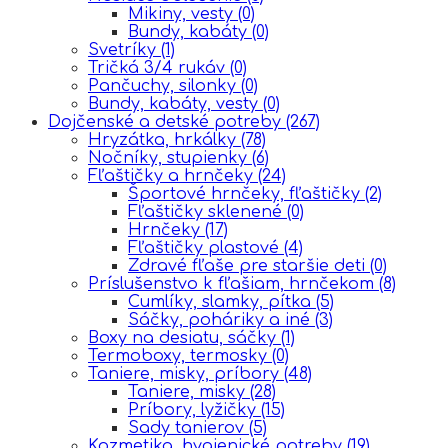
Mikiny, vesty
(0)
Bundy, kabáty
(0)
Svetríky
(1)
Tričká 3/4 rukáv
(0)
Pančuchy, silonky
(0)
Bundy, kabáty, vesty
(0)
Dojčenské a detské potreby
(267)
Hryzátka, hrkálky
(78)
Nočníky, stupienky
(6)
Fľaštičky a hrnčeky
(24)
Športové hrnčeky, fľaštičky
(2)
Fľaštičky sklenené
(0)
Hrnčeky
(17)
Fľaštičky plastové
(4)
Zdravé fľaše pre staršie deti
(0)
Príslušenstvo k fľašiam, hrnčekom
(8)
Cumlíky, slamky, pítka
(5)
Sáčky, poháriky a iné
(3)
Boxy na desiatu, sáčky
(1)
Termoboxy, termosky
(0)
Taniere, misky, príbory
(48)
Taniere, misky
(28)
Príbory, lyžičky
(15)
Sady tanierov
(5)
Kozmetika, hygienické potreby
(19)