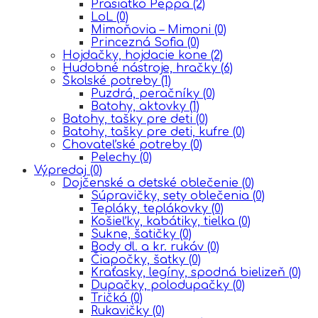
Prasiatko Peppa
(2)
LoL
(0)
Mimoňovia – Mimoni
(0)
Princezná Sofia
(0)
Hojdačky, hojdacie kone
(2)
Hudobné nástroje, hračky
(6)
Školské potreby
(1)
Puzdrá, peračníky
(0)
Batohy, aktovky
(1)
Batohy, tašky pre deti
(0)
Batohy, tašky pre deti, kufre
(0)
Chovateľské potreby
(0)
Pelechy
(0)
Výpredaj
(0)
Dojčenské a detské oblečenie
(0)
Súpravičky, sety oblečenia
(0)
Tepláky, teplákovky
(0)
Košieľky, kabátiky, tielka
(0)
Sukne, šatičky
(0)
Body dl. a kr. rukáv
(0)
Čiapočky, šatky
(0)
Kraťasky, legíny, spodná bielizeň
(0)
Dupačky, polodupačky
(0)
Tričká
(0)
Rukavičky
(0)