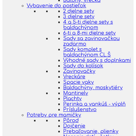
Batohy, vrecká
Vybavenie do postieľok
2 dielne sety
3 dielne sety
4 a 5-ti dielne sety s
baldachýnom
6-ti a 8-mi dielne sety
Sady sa zavinovačkou
zadarmo
Sady komplet s
baldachýnom CL,Š
Výhodné sady s doplnkami
Sady do kolísok
Zavinovačky
Vreckáre
Spacie vaky
Baldachýny, moskytiéry
Mantinely
Plachty
Perinka a vankúš - výplň
Príslušenstvo
Potreby pre mamičky
Pôrod
Dojčenie
Prebaľovanie, plienky