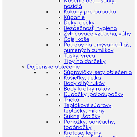
Nosenie detí - šatky,
nosidlá
Kokony pre babatka
Kúpanie
Deky, dečky
Bezpečnosť, hygiena
Zvlhčovače vzduchu, váhy
Čaje, kaše
Potreby na umývanie fliaš,
gumených cumlíkov
Tašky, vreca
Tipy na darčeky
Dojčenské oblečenie
Súpravičky, sety oblečenia
Košieľky, tielka
Body dlhý rukáv
Body krátky rukáv
Dupačky, polodupačky
Tričká
Teplákové súpravy,
tepláčky, mikiny
Sukne, šatičky
Ponožky, pančuchy,
topánočky
Kraťase, legíny