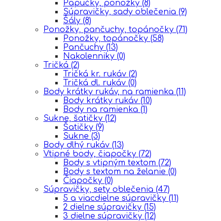
Papučky, ponožky
(8)
Súpravičky, sady oblečenia
(9)
Šály
(8)
Ponožky, pančuchy, topánočky
(71)
Ponožky, topánočky
(58)
Pančuchy
(13)
Nakolenniky
(0)
Tričká
(2)
Tričká kr. rukáv
(2)
Tričká dl. rukáv
(0)
Body krátky rukáv, na ramienka
(11)
Body krátky rukáv
(10)
Body na ramienka
(1)
Sukne, šatičky
(12)
Šatičky
(9)
Sukne
(3)
Body dlhý rukáv
(13)
Vtipné body, čiapočky
(72)
Body s vtipným textom
(72)
Body s textom na želanie
(0)
Čiapočky
(0)
Súpravičky, sety oblečenia
(47)
5 a viacdielne súpravičky
(11)
2 dielne súpravičky
(15)
3 dielne súpravičky
(12)