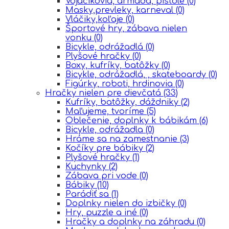
Vojačikovia, armáda, pištole
(0)
Masky,prevleky, karneval
(0)
Vláčiky,koľaje
(0)
Športové hry, zábava nielen
vonku
(0)
Bicykle, odrážadlá
(0)
Plyšové hračky
(0)
Boxy, kufríky, batôžky
(0)
Bicykle, odrážadlá, , skateboardy
(0)
Figúrky, roboti, hrdinovia
(0)
Hračky nielen pre dievčatá
(33)
Kufríky, batôžky, dáždniky
(2)
Maľujeme, tvoríme
(5)
Oblečenie, doplnky k bábikám
(6)
Bicykle, odrážadla
(0)
Hráme sa na zamestnanie
(3)
Kočíky pre bábiky
(2)
Plyšové hračky
(1)
Kuchynky
(2)
Zábava pri vode
(0)
Bábiky
(10)
Parádiť sa
(1)
Doplnky nielen do izbičky
(0)
Hry, puzzle a iné
(0)
Hračky a doplnky na záhradu
(0)