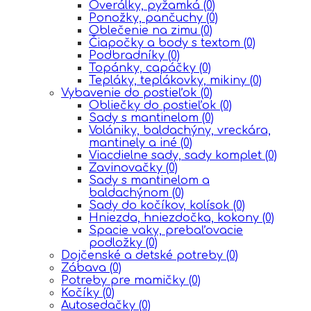
Overálky, pyžamká
(0)
Ponožky, pančuchy
(0)
Oblečenie na zimu
(0)
Čiapočky a body s textom
(0)
Podbradníky
(0)
Topánky, capáčky
(0)
Tepláky, teplákovky, mikiny
(0)
Vybavenie do postieľok
(0)
Obliečky do postieľok
(0)
Sady s mantinelom
(0)
Volániky, baldachýny, vreckára,
mantinely a iné
(0)
Viacdielne sady, sady komplet
(0)
Zavinovačky
(0)
Sady s mantinelom a
baldachýnom
(0)
Sady do kočíkov, kolísok
(0)
Hniezda, hniezdočka, kokony
(0)
Spacie vaky, prebaľovacie
podložky
(0)
Dojčenské a detské potreby
(0)
Zábava
(0)
Potreby pre mamičky
(0)
Kočíky
(0)
Autosedačky
(0)