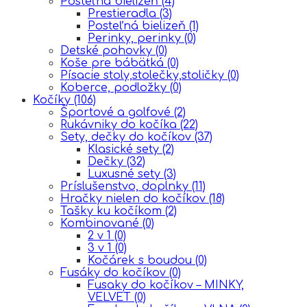
Posteľná bielizeň
(4)
Prestieradla
(3)
Posteľná bielizeň
(1)
Perinky, perinky
(0)
Detské pohovky
(0)
Koše pre bábätká
(0)
Písacie stoly,stolečky,stoličky
(0)
Koberce, podložky
(0)
Kočíky
(106)
Športové a golfové
(2)
Rukávniky do kočíka
(22)
Sety, dečky do kočíkov
(37)
Klasické sety
(2)
Dečky
(32)
Luxusné sety
(3)
Príslušenstvo, doplnky
(11)
Hračky nielen do kočíkov
(18)
Tašky ku kočíkom
(2)
Kombinované
(0)
2 v 1
(0)
3 v 1
(0)
Kočárek s boudou
(0)
Fusáky do kočíkov
(0)
Fusaky do kočíkov – MINKY,
VELVET
(0)