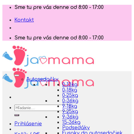
Skip
Sme tu pre vás denne od 8:00 - 17:00
to
content
Kontakt
Sme tu pre vás denne od 8:00 - 17:00
Autosedačky
0-13kg
0-18kg
0-25kg
0-36kg
9-18kg
Hľadať:
9-25kg
9-36kg
15-36kg
Prihlásenie
Podsedáky
Fusaky do autosedačiek