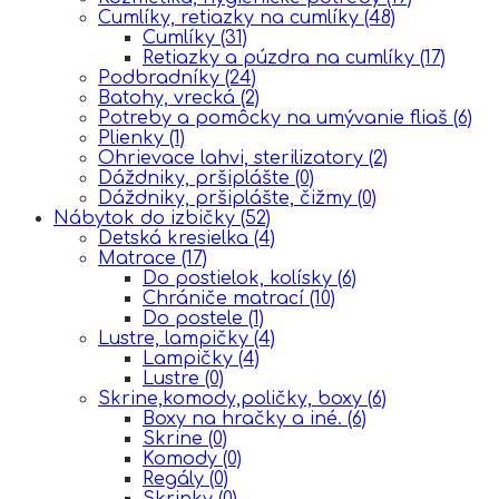
Cumlíky, retiazky na cumlíky
(48)
Cumlíky
(31)
Retiazky a púzdra na cumlíky
(17)
Podbradníky
(24)
Batohy, vrecká
(2)
Potreby a pomôcky na umývanie fliaš
(6)
Plienky
(1)
Ohrievace lahvi, sterilizatory
(2)
Dáždniky, pršiplášte
(0)
Dáždniky, pršiplášte, čižmy
(0)
Nábytok do izbičky
(52)
Detská kresielka
(4)
Matrace
(17)
Do postielok, kolísky
(6)
Chrániče matrací
(10)
Do postele
(1)
Lustre, lampičky
(4)
Lampičky
(4)
Lustre
(0)
Skrine,komody,poličky, boxy
(6)
Boxy na hračky a iné.
(6)
Skrine
(0)
Komody
(0)
Regály
(0)
Skrinky
(0)