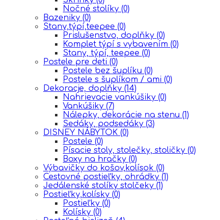
Nočné stolíky
(0)
Bazeniky
(0)
Stany,týpí,teepee
(0)
Prislušenstvo, doplňky
(0)
Komplet týpí s vybavením
(0)
Stany, týpí, teepee
(0)
Postele pre deti
(0)
Postele bez šuplíku
(0)
Postele s šuplíkom / ami
(0)
Dekoracje, doplňky
(14)
Nahrievacie vankúšiky
(0)
Vankúšiky
(7)
Nálepky, dekorácie na stenu
(1)
Sedáky, podsedáky
(3)
DISNEY NÁBYTOK
(0)
Postele
(0)
Písacie stoly, stolečky, stoličky
(0)
Boxy na hračky
(0)
Výbavičky do košov,kolísok
(0)
Cestovné postieľky, ohrádky
(1)
Jedálenské stolíky stolčeky
(1)
Postieľky,kolísky
(0)
Postieľky
(0)
Kolísky
(0)