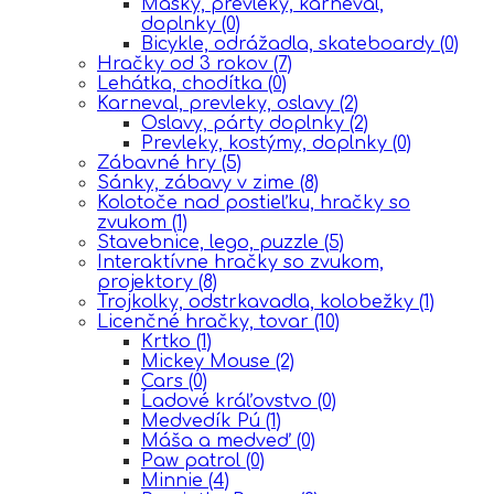
Masky, prevleky, karneval,
doplnky
(0)
Bicykle, odrážadla, skateboardy
(0)
Hračky od 3 rokov
(7)
Lehátka, chodítka
(0)
Karneval, prevleky, oslavy
(2)
Oslavy, párty doplnky
(2)
Prevleky, kostýmy, doplnky
(0)
Zábavné hry
(5)
Sánky, zábavy v zime
(8)
Kolotoče nad postieľku, hračky so
zvukom
(1)
Stavebnice, lego, puzzle
(5)
Interaktívne hračky so zvukom,
projektory
(8)
Trojkolky, odstrkavadla, kolobežky
(1)
Licenčné hračky, tovar
(10)
Krtko
(1)
Mickey Mouse
(2)
Cars
(0)
Ĺadové kráľovstvo
(0)
Medvedík Pú
(1)
Máša a medveď
(0)
Paw patrol
(0)
Minnie
(4)