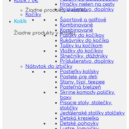
Košík /
0
€
Hračky nielen na cesty
Príslušenstvo, doplnky
Žiadne produkty v košíku.
Kočíky
Športové a golfové
Košík
Kombinované
Kombinované
Žiadne produkty v košíku.
Fusáky do kočíkov
Rukávniky do kočíka
Tašky ku kočíkom
Vložky do kočíkov
Slnečníky, dáždniky
Príslušenstvo, doplnky
Nábytok do izbičky
Postieľky,kolísky
Postele pre deti
Stany, týpí, teepee
Posteľná bielizeň
Skrine,komody,poličky,
boxy
Písacie stoly, stolečky,
stoličky
Jedálenské stolíky stolčeky
Detská kresielka
Detské pohovky
Lustre, lampičky