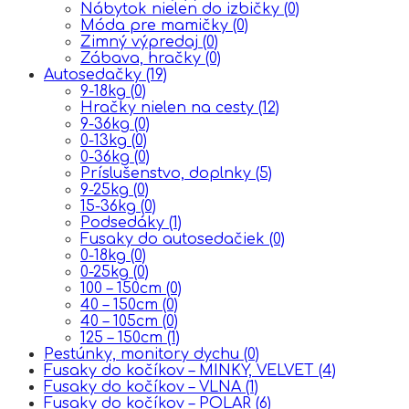
Nábytok nielen do izbičky
(0)
Móda pre mamičky
(0)
Zimný výpredaj
(0)
Zábava, hračky
(0)
Autosedačky
(19)
9-18kg
(0)
Hračky nielen na cesty
(12)
9-36kg
(0)
0-13kg
(0)
0-36kg
(0)
Príslušenstvo, doplnky
(5)
9-25kg
(0)
15-36kg
(0)
Podsedáky
(1)
Fusaky do autosedačiek
(0)
0-18kg
(0)
0-25kg
(0)
100 – 150cm
(0)
40 – 150cm
(0)
40 – 105cm
(0)
125 – 150cm
(1)
Pestúnky, monitory dychu
(0)
Fusaky do kočíkov – MINKY, VELVET
(4)
Fusaky do kočíkov – VLNA
(1)
Fusaky do kočíkov – POLAR
(6)