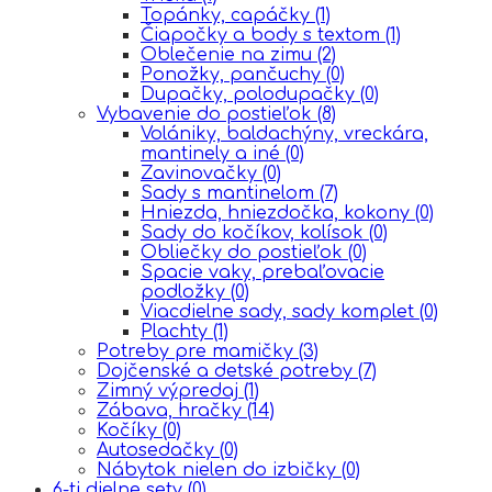
Topánky, capáčky
(1)
Čiapočky a body s textom
(1)
Oblečenie na zimu
(2)
Ponožky, pančuchy
(0)
Dupačky, polodupačky
(0)
Vybavenie do postieľok
(8)
Volániky, baldachýny, vreckára,
mantinely a iné
(0)
Zavinovačky
(0)
Sady s mantinelom
(7)
Hniezda, hniezdočka, kokony
(0)
Sady do kočíkov, kolísok
(0)
Obliečky do postieľok
(0)
Spacie vaky, prebaľovacie
podložky
(0)
Viacdielne sady, sady komplet
(0)
Plachty
(1)
Potreby pre mamičky
(3)
Dojčenské a detské potreby
(7)
Zimný výpredaj
(1)
Zábava, hračky
(14)
Kočíky
(0)
Autosedačky
(0)
Nábytok nielen do izbičky
(0)
6-ti dielne sety
(0)