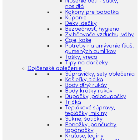
Nosenie detí - šatky,
nosidlá
Kokony pre babatka
Kúpanie
Deky, dečky
Bezpečnosť, hygiena
Zvlhčovače vzduchu, váhy
Čaje, kaše
Potreby na umývanie fliaš,
gumených cumlíkov
Tašky, vreca
Tipy na darčeky
Dojčenské oblečenie
Súpravičky, sety oblečenia
Košieľky, tielka
Body dlhý rukáv
Body krátky rukáv
Dupačky, polodupačky
Tričká
Teplákové súpravy,
tepláčky, mikiny
Sukne, šatičky
Ponožky, pančuchy,
topánočky
Kraťase, legíny