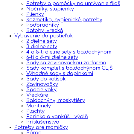
Potreby a pomôcky na umývanie fliaš
Nočníky, stupienky
Plienky
Kozmetika, hygienické potreby
Podbradníky
Batohy, vrecká
Vybavenie do postieľok
2 dielne sety
3 dielne sety
4 a 5-ti dielne sety s baldachýnom
6-ti a 8-mi dielne sety
Sady sa zavinovačkou zadarmo
Sady komplet s baldachýnom CL,Š
Výhodné sady s doplnkami
Sady do kolísok
Zavinovačky
Spacie vaky
Vreckáre
Baldachýny, moskytiéry
Mantinely
Plachty
Perinka a vankúš – výplň
Príslušenstvo
Potreby pre mamičky
Pôrod