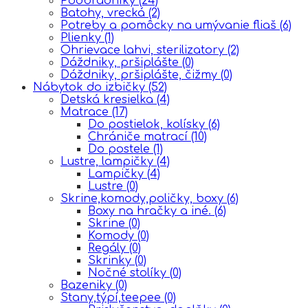
Podbradníky
(24)
Batohy, vrecká
(2)
Potreby a pomôcky na umývanie fliaš
(6)
Plienky
(1)
Ohrievace lahvi, sterilizatory
(2)
Dáždniky, pršiplášte
(0)
Dáždniky, pršiplášte, čižmy
(0)
Nábytok do izbičky
(52)
Detská kresielka
(4)
Matrace
(17)
Do postielok, kolísky
(6)
Chrániče matrací
(10)
Do postele
(1)
Lustre, lampičky
(4)
Lampičky
(4)
Lustre
(0)
Skrine,komody,poličky, boxy
(6)
Boxy na hračky a iné.
(6)
Skrine
(0)
Komody
(0)
Regály
(0)
Skrinky
(0)
Nočné stolíky
(0)
Bazeniky
(0)
Stany,týpí,teepee
(0)