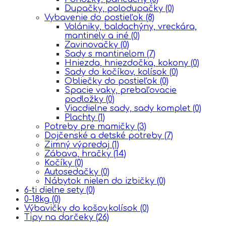
Dupačky, polodupačky
(0)
Vybavenie do postieľok
(8)
Volániky, baldachýny, vreckára,
mantinely a iné
(0)
Zavinovačky
(0)
Sady s mantinelom
(7)
Hniezda, hniezdočka, kokony
(0)
Sady do kočíkov, kolísok
(0)
Obliečky do postieľok
(0)
Spacie vaky, prebaľovacie
podložky
(0)
Viacdielne sady, sady komplet
(0)
Plachty
(1)
Potreby pre mamičky
(3)
Dojčenské a detské potreby
(7)
Zimný výpredaj
(1)
Zábava, hračky
(14)
Kočíky
(0)
Autosedačky
(0)
Nábytok nielen do izbičky
(0)
6-ti dielne sety
(0)
0-18kg
(0)
Výbavičky do košov,kolísok
(0)
Tipy na darčeky
(26)