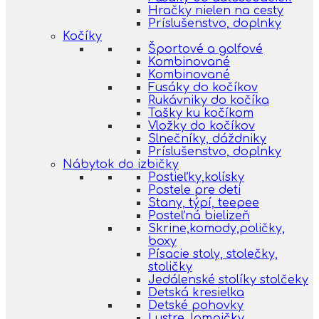
Hračky nielen na cesty
Príslušenstvo, doplnky
Kočíky
Športové a golfové
Kombinované
Kombinované
Fusáky do kočíkov
Rukávniky do kočíka
Tašky ku kočíkom
Vložky do kočíkov
Slnečníky, dáždniky
Príslušenstvo, doplnky
Nábytok do izbičky
Postieľky,kolísky
Postele pre deti
Stany, týpí, teepee
Posteľná bielizeň
Skrine,komody,poličky,
boxy
Písacie stoly, stolečky,
stoličky
Jedálenské stolíky stolčeky
Detská kresielka
Detské pohovky
Lustre, lampičky