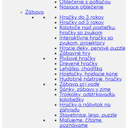
Oblečenie s potlačou
Nosiace oblečenie
Zábava
Hračky do 3 rokov
Hračky od 3 rokov
Kolotoče nad postieľku,
hračky so zvukom
Interaktívne hračky so
zvukom, projektory
Hracie deky, penové puzzle
Zábavné hry
Plyšové hračky
Drevené hračky
Lehátka, chodítka
Hojdačky, hojdacie kone
Hudobné nástroje, hračky
Zábava pri vode
Sánky, zábavy v zime
Trojkolky, odstrkavadla,
kolobežky
Hračky a nábytok na
záhradu
Stavebnice, lego, puzzle
Maľujeme, čítame,
poznávame