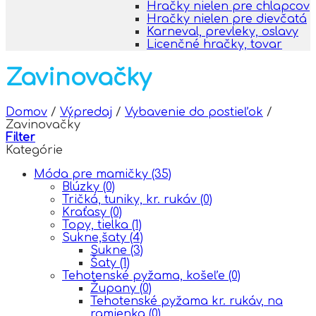
Hračky nielen pre chlapcov
Hračky nielen pre dievčatá
Karneval, prevleky, oslavy
Licenčné hračky, tovar
Zavinovačky
Domov
/
Výpredaj
/
Vybavenie do postieľok
/
Zavinovačky
Filter
Kategórie
Móda pre mamičky
(35)
Blúzky
(0)
Tričká, tuniky, kr. rukáv
(0)
Kraťasy
(0)
Topy, tielka
(1)
Sukne,šaty
(4)
Sukne
(3)
Šaty
(1)
Tehotenské pyžama, košeľe
(0)
Župany
(0)
Tehotenské pyžama kr. rukáv, na
ramienka
(0)