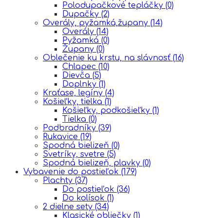
Polodupačkové tepláčky
(0)
Dupačky
(2)
Overály, pyžamká,župany
(14)
Overály
(14)
Pyžamká
(0)
Župany
(0)
Oblečenie ku krstu, na slávnosť
(16)
Chlapec
(10)
Dievča
(5)
Doplnky
(1)
Kraťase, legíny
(4)
Košieľky, tielka
(1)
Košieľky, podkošieľky
(1)
Tielka
(0)
Podbradníky
(39)
Rukavice
(19)
Spodná bielizeň
(0)
Svetríky, svetre
(5)
Spodná bielizeň, plavky
(0)
Vybavenie do postieľok
(179)
Plachty
(37)
Do postieľok
(36)
Do kolísok
(1)
2 dielne sety
(34)
Klasické obliečky
(1)