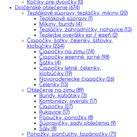
Kočíky pre dvojičky
(0)
Dojčenské oblečenie
(674)
Teplákové súpravy, tepláčky, mikiny
(20)
Teplákové súpravy
(1)
Mikiny, bundy
(4)
Tepláčky, zahradníčky, nohavice
(13)
Teplejšie overálky jar / jeseň
(2)
Čiapočky, šatky, čelenky, šiltovky,
klobúčiky
(234)
Čiapočky na zimu
(74)
Čiapočky jesenné, jarné
(98)
Šatky
(4)
Čiapočky letné, čelenky,
klobúčiky
(19)
Novorodenecke čiapočky
(26)
Čelenky
(13)
Oblečenie na zimu
(89)
Bundy, kabátiky
(3)
Kombinézy, overaly
(17)
Čiapočky
(27)
Rukavice
(17)
Papučky, ponožky
(8)
Súpravičky, sady oblečenia
(9)
Šály
(8)
Ponožky, pančuchy, topánočky
(71)