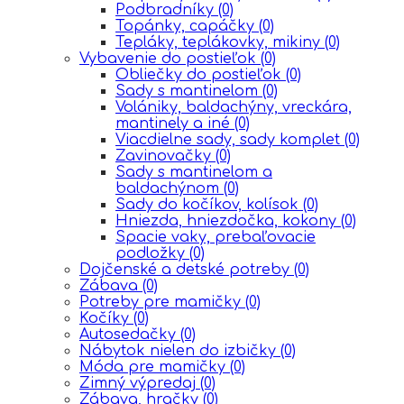
Podbradníky
(0)
Topánky, capáčky
(0)
Tepláky, teplákovky, mikiny
(0)
Vybavenie do postieľok
(0)
Obliečky do postieľok
(0)
Sady s mantinelom
(0)
Volániky, baldachýny, vreckára,
mantinely a iné
(0)
Viacdielne sady, sady komplet
(0)
Zavinovačky
(0)
Sady s mantinelom a
baldachýnom
(0)
Sady do kočíkov, kolísok
(0)
Hniezda, hniezdočka, kokony
(0)
Spacie vaky, prebaľovacie
podložky
(0)
Dojčenské a detské potreby
(0)
Zábava
(0)
Potreby pre mamičky
(0)
Kočíky
(0)
Autosedačky
(0)
Nábytok nielen do izbičky
(0)
Móda pre mamičky
(0)
Zimný výpredaj
(0)
Zábava, hračky
(0)