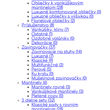
Obliečky k vankúšikovým
mantinelom
(28)
Luxusné kombinované obliečky
(0)
Luxusné obliečky s výšivkou
(0)
Flanelové obliečky
(2)
Príslušenstvo
(8)
Vankúšiky, kliny
(7)
Ostatné
(1)
Ozdobné volániky
(0)
Dekorácie
(0)
Zavinovačky
(37)
Zavinovacie na stuhy
(14)
Luxusné
(7)
Klasické
(9)
Multifunkčné
(2)
Perové
(5)
Ku krstu
(0)
Mušelinové zavinovačky
(0)
Mantinely
(6)
Mantinely rovné
(3)
Vankúšikové mantinely
(3)
Pletené copy
(0)
3 dielne sety
(32)
Klasické sady s rovným
mantinelom
(28)