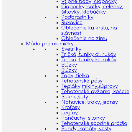
Vtipné body, čiapočky
Čiapočky, šatky, čelenky,
šiltovky, klobúčiky
Podbradníky
Rukavice
Oblečenie ku krstu, na
slávnosť
Oblečenie na zimu
Móda pre mamičky
Svetríky
Tričká, tuniky dl. rukáv
Tričká, tuniky kr. rukáv
Blúzky
Blúzky
Topy, tielka
Tehotenské pásy
Tepláky,mikiny,súpravy
Tehotenské pyžama, košeľe
Sukne,šaty
Nohavice, traky, jeansy
Kraťasy
Legíny
Pančuchy, silonky
Tehotenské spodné prádlo
Bundy, kabáty, vesty