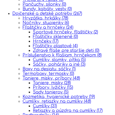
Pančuchy, silonky
(0)
Bundy, kabáty, vesty
(0)
Dojčenské a detské potreby
(267)
Hryzátka, hrkálky
(78)
Nočníky, stupienky
(6)
Fľaštičky a hrnčeky
(24)
Športové hrnčeky, fľaštičky
(2)
Fľaštičky sklenené
(0)
Hrnčeky
(17)
Fľaštičky plastové
(4)
Zdravé fľaše pre staršie deti
(0)
Príslušenstvo k fľašiam, hrnčekom
(8)
Cumlíky, slamky, pítka
(5)
Sáčky, poháriky a iné
(3)
Boxy na desiatu, sáčky
(1)
Termoboxy, termosky
(0)
Taniere, misky, príbory
(48)
Taniere, misky
(28)
Príbory, lyžičky
(15)
Sady tanierov
(5)
Kozmetika, hygienické potreby
(19)
Cumlíky, retiazky na cumlíky
(48)
Cumlíky
(31)
Retiazky a púzdra na cumlíky
(17)