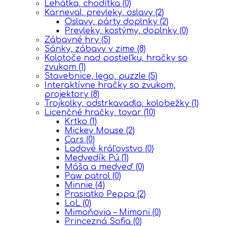
Lehátka, chodítka
(0)
Karneval, prevleky, oslavy
(2)
Oslavy, párty doplnky
(2)
Prevleky, kostýmy, doplnky
(0)
Zábavné hry
(5)
Sánky, zábavy v zime
(8)
Kolotoče nad postieľku, hračky so
zvukom
(1)
Stavebnice, lego, puzzle
(5)
Interaktívne hračky so zvukom,
projektory
(8)
Trojkolky, odstrkavadla, kolobežky
(1)
Licenčné hračky, tovar
(10)
Krtko
(1)
Mickey Mouse
(2)
Cars
(0)
Ĺadové kráľovstvo
(0)
Medvedík Pú
(1)
Máša a medveď
(0)
Paw patrol
(0)
Minnie
(4)
Prasiatko Peppa
(2)
LoL
(0)
Mimoňovia – Mimoni
(0)
Princezná Sofia
(0)