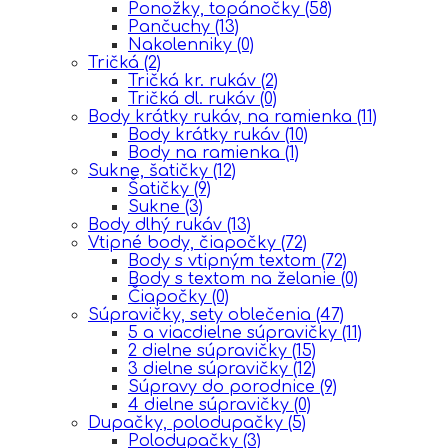
Ponožky, topánočky
(58)
Pančuchy
(13)
Nakolenniky
(0)
Tričká
(2)
Tričká kr. rukáv
(2)
Tričká dl. rukáv
(0)
Body krátky rukáv, na ramienka
(11)
Body krátky rukáv
(10)
Body na ramienka
(1)
Sukne, šatičky
(12)
Šatičky
(9)
Sukne
(3)
Body dlhý rukáv
(13)
Vtipné body, čiapočky
(72)
Body s vtipným textom
(72)
Body s textom na želanie
(0)
Čiapočky
(0)
Súpravičky, sety oblečenia
(47)
5 a viacdielne súpravičky
(11)
2 dielne súpravičky
(15)
3 dielne súpravičky
(12)
Súpravy do porodnice
(9)
4 dielne súpravičky
(0)
Dupačky, polodupačky
(5)
Polodupačky
(3)