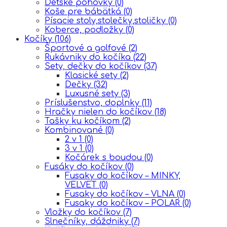
Detské pohovky
(0)
Koše pre bábätká
(0)
Písacie stoly,stolečky,stoličky
(0)
Koberce, podložky
(0)
Kočíky
(106)
Športové a golfové
(2)
Rukávniky do kočíka
(22)
Sety, dečky do kočíkov
(37)
Klasické sety
(2)
Dečky
(32)
Luxusné sety
(3)
Príslušenstvo, doplnky
(11)
Hračky nielen do kočíkov
(18)
Tašky ku kočíkom
(2)
Kombinované
(0)
2 v 1
(0)
3 v 1
(0)
Kočárek s boudou
(0)
Fusáky do kočíkov
(0)
Fusaky do kočíkov – MINKY,
VELVET
(0)
Fusaky do kočíkov – VLNA
(0)
Fusaky do kočíkov – POLAR
(0)
Vložky do kočíkov
(7)
Slnečníky, dáždniky
(7)