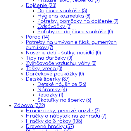
Príslušenstvo, vedierka
(9)
Dojčenie
(23)
Dojčiace vankúše
(3)
Hygiena kozmetika
(8)
Potreby, pomôcky na dojčenie
(9)
Odsávačky
(3)
Poťahy na dojčiace vankúše
(0)
Pôrod
(14)
Potreby na umývanie fliaš, gumených
cumlíkov
(7)
Nosenie detí – šatky, nosidlá
(0)
Tipy na darčeky
(0)
Zvlhčovače vzduchu, váhy
(0)
Tašky, vreca
(0)
Darčekové poukážky
(0)
Detské šperky
(37)
Detské náušnice
(26)
Náramky
(4)
Retiazky
(1)
Škatuľky na šperky
(6)
Zábava
(322)
Hracie deky, penové puzzle
(7)
Hračky a nábytok na záhradu
(7)
Hračky do 3 rokov
(105)
Drevené hračky
(57)