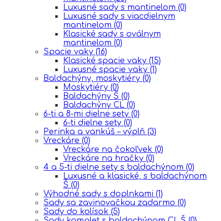
Luxusné sady s mantinelom
(0)
Luxusné sady s viacdielnym
mantinelom
(0)
Klasické sady s oválnym
mantinelom
(0)
Spacie vaky
(16)
Klasické spacie vaky
(15)
Luxusné spacie vaky
(1)
Baldachýny, moskytiéry
(0)
Moskytiéry
(0)
Baldachýny Š
(0)
Baldachýny CL
(0)
6-ti a 8-mi dielne sety
(0)
6-ti dielne sety
(0)
Perinka a vankúš – výplň
(3)
Vreckáre
(0)
Vreckáre na čokoľvek
(0)
Vreckáre na hračky
(0)
4 a 5-ti dielne sety s baldachýnom
(0)
Luxusné a klasické, s baldachýnom
Š
(0)
Výhodné sady s doplnkami
(1)
Sady sa zavinovačkou zadarmo
(0)
Sady do kolísok
(5)
Sady komplet s baldachýnom CL,Š
(0)