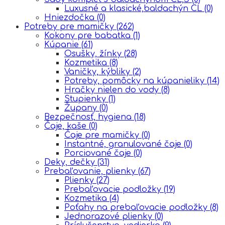
Luxusné a klasické,baldachýn CL
(0)
Hniezdočka
(0)
Potreby pre mamičky
(262)
Kokony pre babatka
(1)
Kúpanie
(61)
Osušky, žínky
(28)
Kozmetika
(8)
Vaničky, kýbliky
(2)
Potreby, pomôcky na kúpanieliky
(14)
Hračky nielen do vody
(8)
Stupienky
(1)
Župany
(0)
Bezpečnosť, hygiena
(18)
Čaje, kaše
(0)
Čaje pre mamičky
(0)
Instantné, granulované čaje
(0)
Porciované čaje
(0)
Deky, dečky
(31)
Prebaľovanie, plienky
(67)
Plienky
(27)
Prebaľovacie podložky
(19)
Kozmetika
(4)
Poťahy na prebaľovacie podložky
(8)
Jednorazové plienky
(0)