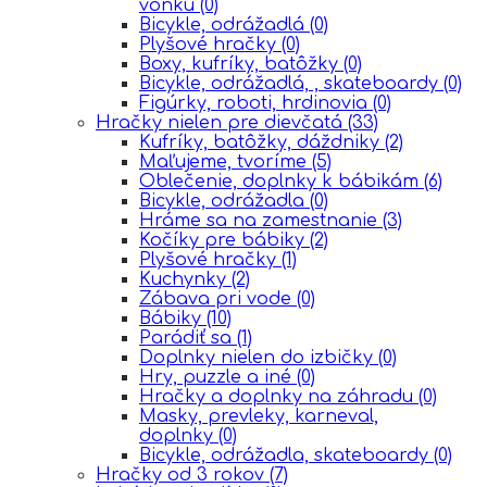
vonku
(0)
Bicykle, odrážadlá
(0)
Plyšové hračky
(0)
Boxy, kufríky, batôžky
(0)
Bicykle, odrážadlá, , skateboardy
(0)
Figúrky, roboti, hrdinovia
(0)
Hračky nielen pre dievčatá
(33)
Kufríky, batôžky, dáždniky
(2)
Maľujeme, tvoríme
(5)
Oblečenie, doplnky k bábikám
(6)
Bicykle, odrážadla
(0)
Hráme sa na zamestnanie
(3)
Kočíky pre bábiky
(2)
Plyšové hračky
(1)
Kuchynky
(2)
Zábava pri vode
(0)
Bábiky
(10)
Parádiť sa
(1)
Doplnky nielen do izbičky
(0)
Hry, puzzle a iné
(0)
Hračky a doplnky na záhradu
(0)
Masky, prevleky, karneval,
doplnky
(0)
Bicykle, odrážadla, skateboardy
(0)
Hračky od 3 rokov
(7)