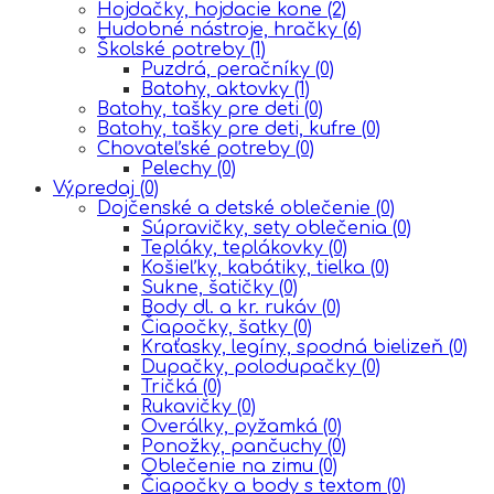
Hojdačky, hojdacie kone
(2)
Hudobné nástroje, hračky
(6)
Školské potreby
(1)
Puzdrá, peračníky
(0)
Batohy, aktovky
(1)
Batohy, tašky pre deti
(0)
Batohy, tašky pre deti, kufre
(0)
Chovateľské potreby
(0)
Pelechy
(0)
Výpredaj
(0)
Dojčenské a detské oblečenie
(0)
Súpravičky, sety oblečenia
(0)
Tepláky, teplákovky
(0)
Košieľky, kabátiky, tielka
(0)
Sukne, šatičky
(0)
Body dl. a kr. rukáv
(0)
Čiapočky, šatky
(0)
Kraťasky, legíny, spodná bielizeň
(0)
Dupačky, polodupačky
(0)
Tričká
(0)
Rukavičky
(0)
Overálky, pyžamká
(0)
Ponožky, pančuchy
(0)
Oblečenie na zimu
(0)
Čiapočky a body s textom
(0)