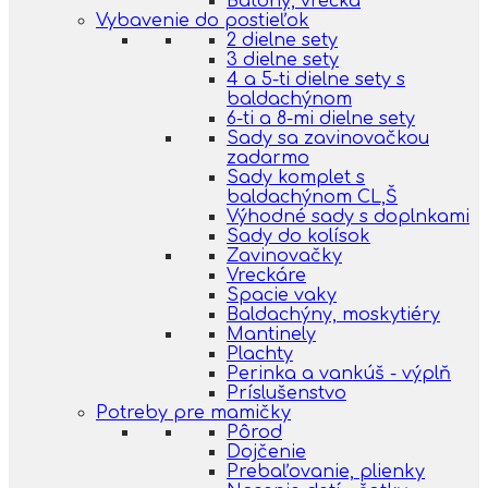
Batohy, vrecká
Vybavenie do postieľok
2 dielne sety
3 dielne sety
4 a 5-ti dielne sety s
baldachýnom
6-ti a 8-mi dielne sety
Sady sa zavinovačkou
zadarmo
Sady komplet s
baldachýnom CL,Š
Výhodné sady s doplnkami
Sady do kolísok
Zavinovačky
Vreckáre
Spacie vaky
Baldachýny, moskytiéry
Mantinely
Plachty
Perinka a vankúš - výplň
Príslušenstvo
Potreby pre mamičky
Pôrod
Dojčenie
Prebaľovanie, plienky