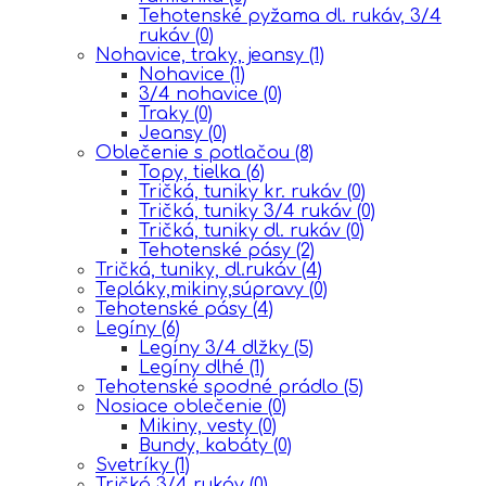
Tehotenské pyžama dl. rukáv, 3/4
rukáv
(0)
Nohavice, traky, jeansy
(1)
Nohavice
(1)
3/4 nohavice
(0)
Traky
(0)
Jeansy
(0)
Oblečenie s potlačou
(8)
Topy, tielka
(6)
Tričká, tuniky kr. rukáv
(0)
Tričká, tuniky 3/4 rukáv
(0)
Tričká, tuniky dl. rukáv
(0)
Tehotenské pásy
(2)
Tričká, tuniky, dl.rukáv
(4)
Tepláky,mikiny,súpravy
(0)
Tehotenské pásy
(4)
Legíny
(6)
Legíny 3/4 dlžky
(5)
Legíny dlhé
(1)
Tehotenské spodné prádlo
(5)
Nosiace oblečenie
(0)
Mikiny, vesty
(0)
Bundy, kabáty
(0)
Svetríky
(1)
Tričká 3/4 rukáv
(0)