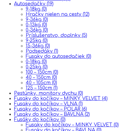
Autosedačky
(19)
9-18kg
(0)
Hračky nielen na cesty
(12)
9-36kg
(0)
0-13kg
(0)
0-36kg
(0)
Príslušenstvo, doplnky
(5)
9-25kg
(0)
15-36kg
(0)
Podsedáky
(1)
Fusaky do autosedačiek
(0)
0-18kg
(0)
0-25kg
(0)
100 – 150cm
(0)
40 – 150cm
(0)
40 – 105cm
(0)
125 – 150cm
(1)
Pestúnky, monitory dychu
(0)
Fusaky do kočíkov – MINKY, VELVET
(4)
Fusaky do kočíkov – VLNA
(1)
Fusaky do kočíkov – POLAR
(6)
Fusaky do kočíkov – BAVLNA
(2)
Fusáky do kočíkov
(0)
Fusaky do kočíkov – MINKY, VELVET
(0)
Fusaky do kočíkov – BAVLNA
(0)