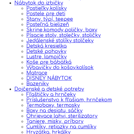
Nábytok do izbičky
Postieľky,kolísky
Postele pre deti
Stany, týpí, teepee
Posteľná bielizeň
Skrine,komody,poličky, boxy
Písacie stoly, stolečky, stoličky
Jedálenské stolíky stolčeky
Detská kresielka
Detské pohovky
Lustre, lampičky
Koše pre bábätká
Výbavičky do košov,kolísok
Matrace
DISNEY NÁBYTOK
Bazeniky
Dojčenské a detské potreby
Fľaštičky a hrnčeky
Príslušenstvo k fľašiam, hrnčekom
Termoboxy, termosky
Boxy na desiatu, sáčky
Ohrievace lahvi, sterilizatory
Taniere, misky, príbory
Cumlíky, retiazky na cumlíky
Hryzátka, hrkálky