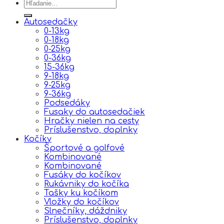
Hľadať:
Autosedačky
0-13kg
0-18kg
0-25kg
0-36kg
15-36kg
9-18kg
9-25kg
9-36kg
Podsedáky
Fusaky do autosedačiek
Hračky nielen na cesty
Príslušenstvo, doplnky
Kočíky
Športové a golfové
Kombinované
Kombinované
Fusáky do kočíkov
Rukávniky do kočíka
Tašky ku kočíkom
Vložky do kočíkov
Slnečníky, dáždniky
Príslušenstvo, doplnky