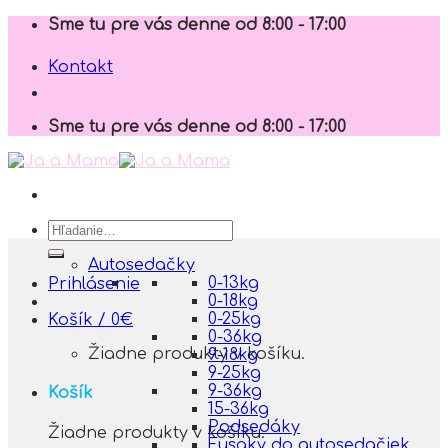
Skip
Sme tu pre vás denne od 8:00 - 17:00
to
content
Kontakt
Sme tu pre vás denne od 8:00 - 17:00
Hľadať:
Autosedačky
0-13kg
Prihlásenie
0-18kg
0-25kg
Košík /
0
€
0-36kg
Žiadne produkty v košíku.
9-18kg
9-25kg
9-36kg
Košík
15-36kg
Podsedáky
Žiadne produkty v košíku.
Fusaky do autosedačiek