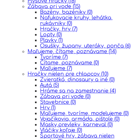
Plyšové hračky
(18)
Zábava pri vode
(15)
Bazény, bazéniky
(0)
Nafukovacie kruhy, lehátka,
rukávniky
(0)
Hračky, hry
(7)
Lopty
(0)
Plavky
(1)
Osušky, župany, uteráky, ponča
(6)
Maľujeme, čítame, poznávame
(14)
Tvoríme
(7)
Čítame, poznávame
(0)
Maľujeme
(7)
Hračky nielen pre chlapcov
(10)
Zvieratká, dinosaury a iné
(0)
Autá
(5)
Hráme sa na zamestnanie
(4)
Zábava pri vode
(0)
Stavebnice
(0)
Hry
(1)
Maľujeme, tvoríme, modelujeme
(0)
Vojačikovia, armáda, pištole
(0)
Masky,prevleky, karneval
(0)
Vláčiky,koľaje
(0)
Športové hry, zábava nielen