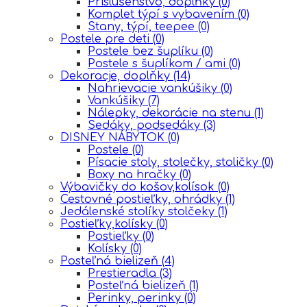
Prislušenstvo, doplňky
(0)
Komplet týpí s vybavením
(0)
Stany, týpí, teepee
(0)
Postele pre deti
(0)
Postele bez šuplíku
(0)
Postele s šuplíkom / ami
(0)
Dekoracje, doplňky
(14)
Nahrievacie vankúšiky
(0)
Vankúšiky
(7)
Nálepky, dekorácie na stenu
(1)
Sedáky, podsedáky
(3)
DISNEY NÁBYTOK
(0)
Postele
(0)
Písacie stoly, stolečky, stoličky
(0)
Boxy na hračky
(0)
Výbavičky do košov,kolísok
(0)
Cestovné postieľky, ohrádky
(1)
Jedálenské stolíky stolčeky
(1)
Postieľky,kolísky
(0)
Postieľky
(0)
Kolísky
(0)
Posteľná bielizeň
(4)
Prestieradla
(3)
Posteľná bielizeň
(1)
Perinky, perinky
(0)