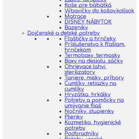
Koše pre bábätká
Výbavičky do košov,kolísok
Matrace
DISNEY NÁBYTOK
Bazeniky
Dojčenské a detské potreby
Fľaštičky a hrnčeky
Príslušenstvo k fľašiam,
hrnčekom
Termoboxy, termosky
Boxy na desiatu, sáčky
Ohrievace lahvi,
sterilizatory
Taniere, misky, príbory
Cumlíky, retiazky na
cumlíky
Hryzátka, hrkálky
Potreby a pomôcky na
umývanie fliaš
Nočníky, stupienky
Plienky
Kozmetika, hygienické
potreby
Podbradníky