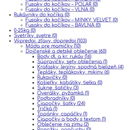
Fusaky do kočíkov – POLAR
(0)
Fusaky do kočíkov – VLNA
(0)
Rukávniky do kočíka
(0)
Fusaky do kočíkov – MINKY, VELVET
(0)
Fusaky do kočíkov – BAVLNA
(0)
0-25kg
(0)
Svetríky, svetre
(0)
Výpredaj, zľavy, dopredaj
(103)
Móda pre mamičky
(10)
Dojčenské a detské oblečenie
(60)
Body dl. a kr. rukáv
(16)
Súpravičky, sety oblečenia
(1)
Kraťasky, legíny, spodná bielizeň
(4)
Tepláky, teplákovky, mikiny
(6)
Rukavičky
(0)
Košieľky, kabátiky, tielka
(0)
Sukne, šatičky
(3)
Overálky, pyžamká
(1)
Podbradníky
(0)
Čiapočky, šatky
(24)
Tričká
(1)
Topánky, capáčky
(1)
Čiapočky a body s textom
(1)
Oblečenie na zimu
(2)
Ponožky, pančuchy
(0)