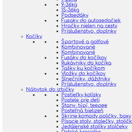
9-36kg
15-36kg
Podsedáky
Fusaky do autosedačiek
Hračky nielen na cesty
Príslušenstvo, doplnky
Kočíky
Športové a golfové
Kombinované
Kombinované
Fusáky do kočíkov
Rukávniky do kočíka
Tašky ku kočíkom
Vložky do kočíkov
Slnečníky, dáždniky
Príslušenstvo, doplnky
Nábytok do izbičky
Postieľky,kolísky
Postele pre deti
Stany, týpí, teepee
Posteľná bielizeň
Skrine,komody,poličky, boxy
Písacie stoly, stolečky, stolič
Jedálenské stolíky stolčeky