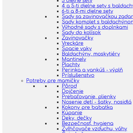
3 dielne sety
4 a 5-ti dielne sety s balda
6-ti a 8-mi dielne sety
Sady sa zavinovačkou zada
Sady komplet s baldachýno
Výhodné sady s doplnkami
Sady do kolísok
Zavinovačky
Vreckáre
Spacie vaky
Baldachýny, moskytiéry
Mantinely
Plachty
Perinka a vankúš - výplň
Príslušenstvo
Potreby pre mamičky
Pôrod
Dojčenie
Prebaľovanie, plienky
Nosenie detí - šatky, nosidlá
Kokony pre babatka
Kúpanie
Deky, dečky
Bezpečnosť, hygiena
Zvlhčovače vzduchu, váhy