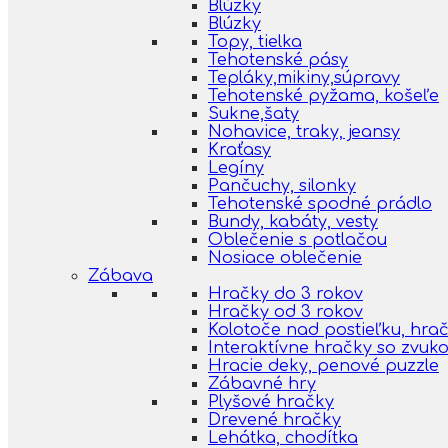
Blúzky
Blúzky
Topy, tielka
Tehotenské pásy
Tepláky,mikiny,súpravy
Tehotenské pyžama, košeľe
Sukne,šaty
Nohavice, traky, jeansy
Kraťasy
Legíny
Pančuchy, silonky
Tehotenské spodné prádlo
Bundy, kabáty, vesty
Oblečenie s potlačou
Nosiace oblečenie
Zábava
Hračky do 3 rokov
Hračky od 3 rokov
Kolotoče nad postieľku, hra
Interaktívne hračky so zvuk
Hracie deky, penové puzzle
Zábavné hry
Plyšové hračky
Drevené hračky
Lehátka, chodítka