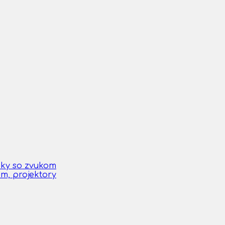
čky so zvukom
om, projektory