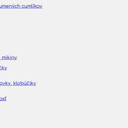
gumených cumlíkov
 mikiny
čky
tovky, klobúčiky
osť