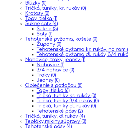
Blúzky
(0)
Tričká, tuniky, kr. rukáv
(0)
Kraťasy
(0)
Topy, tielka
(1)
Sukne,šaty
(4)
Sukne
(3)
Šaty
(1)
Tehotenské pyžama, košeľe
(0)
Župany
(0)
Tehotenské pyžama kr. rukáv, na ram
Tehotenské pyžama dl. rukáv, 3/4 ruk
Nohavice, traky, jeansy
(1)
Nohavice
(1)
3/4 nohavice
(0)
Traky
(0)
Jeansy
(0)
Oblečenie s potlačou
(8)
Topy, tielka
(6)
Tričká, tuniky kr. rukáv
(0)
Tričká, tuniky 3/4 rukáv
(0)
Tričká, tuniky dl. rukáv
(0)
Tehotenské pásy
(2)
Tričká, tuniky, dl.rukáv
(4)
Tepláky,mikiny,súpravy
(0)
Tehotenské pásy
(4)