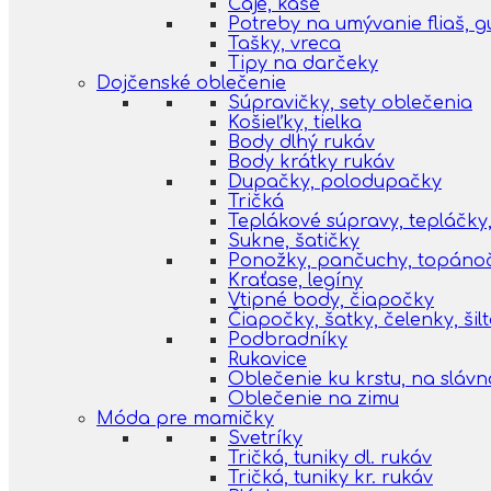
Čaje, kaše
Potreby na umývanie fliaš, 
Tašky, vreca
Tipy na darčeky
Dojčenské oblečenie
Súpravičky, sety oblečenia
Košieľky, tielka
Body dlhý rukáv
Body krátky rukáv
Dupačky, polodupačky
Tričká
Teplákové súpravy, tepláčky,
Sukne, šatičky
Ponožky, pančuchy, topáno
Kraťase, legíny
Vtipné body, čiapočky
Čiapočky, šatky, čelenky, šil
Podbradníky
Rukavice
Oblečenie ku krstu, na slávn
Oblečenie na zimu
Móda pre mamičky
Svetríky
Tričká, tuniky dl. rukáv
Tričká, tuniky kr. rukáv