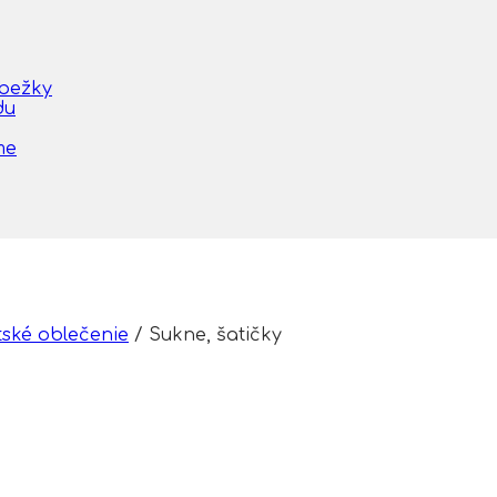
obežky
du
me
tské oblečenie
/
Sukne, šatičky