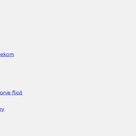
nčekom
nie fliaš
by