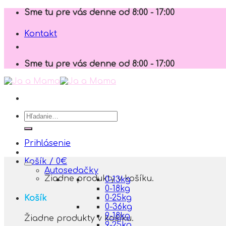
Skip
Sme tu pre vás denne od 8:00 - 17:00
to
content
Kontakt
Sme tu pre vás denne od 8:00 - 17:00
Hľadať:
Prihlásenie
Košík /
0
€
Autosedačky
Žiadne produkty v košíku.
0-13kg
0-18kg
0-25kg
Košík
0-36kg
9-18kg
Žiadne produkty v košíku.
9-25kg