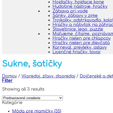
Hojdačky, hojdacie kone
Hudobné nástroje, hračky
Zábava pri vode
Sánky, zábavy v zime
Trojkolky, odstrkavadla, kol
Hračky a nábytok na záhra
Stavebnice, lego, puzzle
Maľujeme, čítame, poznáva
Hračky nielen pre chlapcov
Hračky nielen pre dievčatá
Karneval, prevleky, oslavy
Licenčné hračky, tovar
Sukne, šatičky
Domov
/
Výpredaj, zľavy, dopredaj
/
Dojčenské a de
Filter
Showing all 3 results
Kategórie
Móda pre mamičky
(35)