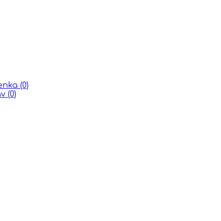
ienka
(0)
áv
(0)