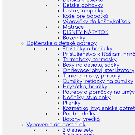
Detská kresielka
Detské pohovky
Lustre, lampičky
Koše pre bábätká
Výbavičky do košov,kolísok
Matrace
DISNEY NÁBYTOK
Bazeniky
Dojčenské a detské potreby
Fľaštičky a hrnčeky
Príslušenstvo k fľašiam, hr
Termoboxy, termosky
Boxy na desiatu, sáčky
Ohrievace lahvi, sterilizatory
Taniere, misky, príbory
Cumlíky, retiazky na cumlíky
Hryzátka, hrkálky
Potreby a pomôcky na umýva
Nočníky, stupienky
Plienky
Kozmetika, hygienické potre
Podbradníky
Batohy, vrecká
Vybavenie do postieľok
2 dielne sety