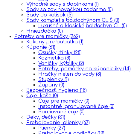
Výhodné sady s doplnkami
(1)
Sady sa zavinovačkou zadarmo
(0)
Sady do kolísok
(5)
Sady komplet s baldachýnom CL,Š
(0)
Luxusné a klasické,baldachýn CL
(0)
Hniezdočka
(0)
Potreby pre mamičky
(262)
Kokony pre babatka
(1)
Kúpanie
(61)
Osušky, žínky
(28)
Kozmetika
(8)
Vaničky, kýbliky
(2)
Potreby, pomôcky na kúpanieliky
(14)
Hračky nielen do vody
(8)
Stupienky
(1)
Župany
(0)
Bezpečnosť, hygiena
(18)
Čaje, kaše
(0)
Čaje pre mamičky
(0)
Instantné, granulované čaje
(0)
Porciované čaje
(0)
Deky, dečky
(31)
Prebaľovanie, plienky
(67)
Plienky
(27)
Prebaľovacie podložky
(19)