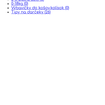
0-18kg
(0)
Výbavičky do košov,kolísok
(0)
Tipy na darčeky
(26)