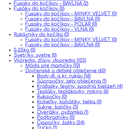
Fusaky do kočíkov – BAVLNA
(2)
Fusáky do kočíkov
(0)
Fusaky do kočíkov – MINKY, VELVET
(0)
Fusaky do kočíkov – BAVLNA
(0)
Fusaky do kočíkov – POLAR
(0)
Fusaky do kočíkov – VLNA
(0)
Rukávniky do kočíka
(0)
Fusaky do kočíkov – MINKY, VELVET
(0)
Fusaky do kočíkov – BAVLNA
(0)
0-25kg
(0)
Svetríky, svetre
(0)
Výpredaj, zľavy, dopredaj
(103)
Móda pre mamičky
(10)
Dojčenské a detské oblečenie
(60)
Body dl. a kr. rukáv
(16)
Súpravičky, sety oblečenia
(1)
Kraťasky, legíny, spodná bielizeň
(4)
Tepláky, teplákovky, mikiny
(6)
Rukavičky
(0)
Košieľky, kabátiky, tielka
(0)
Sukne, šatičky
(3)
Overálky, pyžamká
(1)
Podbradníky
(0)
Čiapočky, šatky
(24)
Tričká
(1)