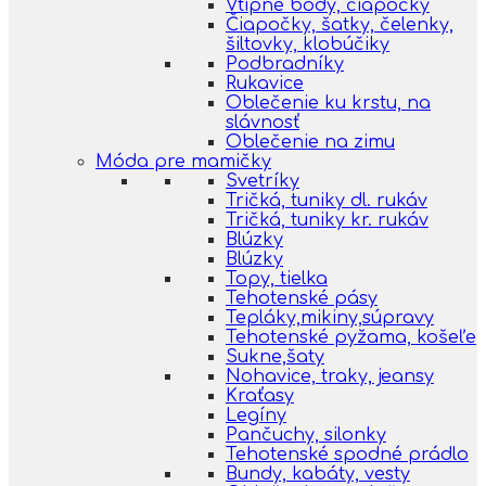
Vtipné body, čiapočky
Čiapočky, šatky, čelenky,
šiltovky, klobúčiky
Podbradníky
Rukavice
Oblečenie ku krstu, na
slávnosť
Oblečenie na zimu
Móda pre mamičky
Svetríky
Tričká, tuniky dl. rukáv
Tričká, tuniky kr. rukáv
Blúzky
Blúzky
Topy, tielka
Tehotenské pásy
Tepláky,mikiny,súpravy
Tehotenské pyžama, košeľe
Sukne,šaty
Nohavice, traky, jeansy
Kraťasy
Legíny
Pančuchy, silonky
Tehotenské spodné prádlo
Bundy, kabáty, vesty