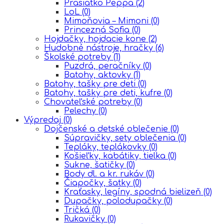
Prasiatko Peppa
(2)
LoL
(0)
Mimoňovia – Mimoni
(0)
Princezná Sofia
(0)
Hojdačky, hojdacie kone
(2)
Hudobné nástroje, hračky
(6)
Školské potreby
(1)
Puzdrá, peračníky
(0)
Batohy, aktovky
(1)
Batohy, tašky pre deti
(0)
Batohy, tašky pre deti, kufre
(0)
Chovateľské potreby
(0)
Pelechy
(0)
Výpredaj
(0)
Dojčenské a detské oblečenie
(0)
Súpravičky, sety oblečenia
(0)
Tepláky, teplákovky
(0)
Košieľky, kabátiky, tielka
(0)
Sukne, šatičky
(0)
Body dl. a kr. rukáv
(0)
Čiapočky, šatky
(0)
Kraťasky, legíny, spodná bielizeň
(0)
Dupačky, polodupačky
(0)
Tričká
(0)
Rukavičky
(0)