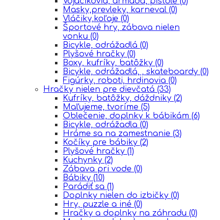
Vojačikovia, armáda, pištole
(0)
Masky,prevleky, karneval
(0)
Vláčiky,koľaje
(0)
Športové hry, zábava nielen
vonku
(0)
Bicykle, odrážadlá
(0)
Plyšové hračky
(0)
Boxy, kufríky, batôžky
(0)
Bicykle, odrážadlá, , skateboardy
(0)
Figúrky, roboti, hrdinovia
(0)
Hračky nielen pre dievčatá
(33)
Kufríky, batôžky, dáždniky
(2)
Maľujeme, tvoríme
(5)
Oblečenie, doplnky k bábikám
(6)
Bicykle, odrážadla
(0)
Hráme sa na zamestnanie
(3)
Kočíky pre bábiky
(2)
Plyšové hračky
(1)
Kuchynky
(2)
Zábava pri vode
(0)
Bábiky
(10)
Parádiť sa
(1)
Doplnky nielen do izbičky
(0)
Hry, puzzle a iné
(0)
Hračky a doplnky na záhradu
(0)