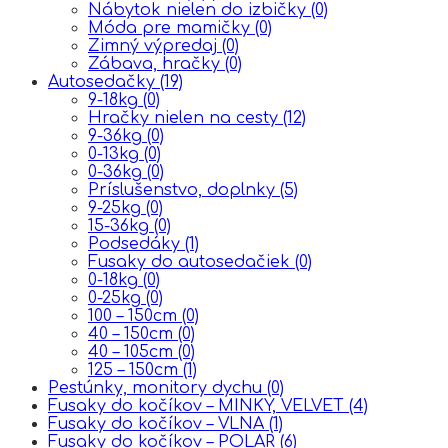
Nábytok nielen do izbičky
(0)
Móda pre mamičky
(0)
Zimný výpredaj
(0)
Zábava, hračky
(0)
Autosedačky
(19)
9-18kg
(0)
Hračky nielen na cesty
(12)
9-36kg
(0)
0-13kg
(0)
0-36kg
(0)
Príslušenstvo, doplnky
(5)
9-25kg
(0)
15-36kg
(0)
Podsedáky
(1)
Fusaky do autosedačiek
(0)
0-18kg
(0)
0-25kg
(0)
100 – 150cm
(0)
40 – 150cm
(0)
40 – 105cm
(0)
125 – 150cm
(1)
Pestúnky, monitory dychu
(0)
Fusaky do kočíkov – MINKY, VELVET
(4)
Fusaky do kočíkov – VLNA
(1)
Fusaky do kočíkov – POLAR
(6)