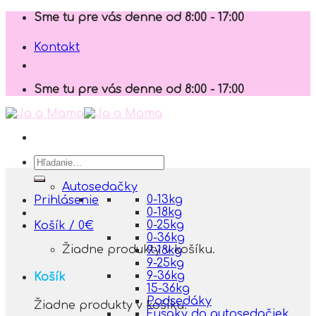
Skip
Sme tu pre vás denne od 8:00 - 17:00
to
content
Kontakt
Sme tu pre vás denne od 8:00 - 17:00
Hľadať:
Autosedačky
0-13kg
Prihlásenie
0-18kg
0-25kg
Košík /
0
€
0-36kg
Žiadne produkty v košíku.
9-18kg
9-25kg
9-36kg
Košík
15-36kg
Podsedáky
Žiadne produkty v košíku.
Fusaky do autosedačiek