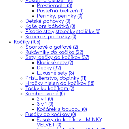
Posteľná bielizeň
(4)
Prestieradla
(3)
Posteľná bielizeň
(1)
Perinky, perinky
(0)
Detské pohovky
(0)
Koše pre bábätká
(0)
Písacie stoly,stolečky,stoličky
(0)
Koberce, podložky
(0)
Kočíky
(106)
Športové a golfové
(2)
Rukávniky do kočíka
(22)
Sety, dečky do kočíkov
(37)
Klasické sety
(2)
Dečky
(32)
Luxusné sety
(3)
Príslušenstvo, doplnky
(11)
Hračky nielen do kočíkov
(18)
Tašky ku kočíkom
(2)
Kombinované
(0)
2 v 1
(0)
3 v 1
(0)
Kočárek s boudou
(0)
Fusáky do kočíkov
(0)
Fusaky do kočíkov – MINKY,
VELVET
(0)