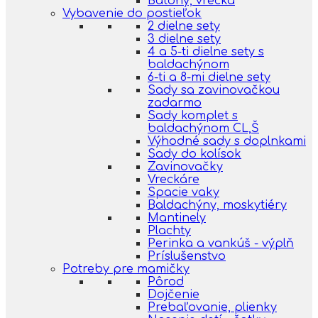
Batohy, vrecká
Vybavenie do postieľok
2 dielne sety
3 dielne sety
4 a 5-ti dielne sety s
baldachýnom
6-ti a 8-mi dielne sety
Sady sa zavinovačkou
zadarmo
Sady komplet s
baldachýnom CL,Š
Výhodné sady s doplnkami
Sady do kolísok
Zavinovačky
Vreckáre
Spacie vaky
Baldachýny, moskytiéry
Mantinely
Plachty
Perinka a vankúš - výplň
Príslušenstvo
Potreby pre mamičky
Pôrod
Dojčenie
Prebaľovanie, plienky