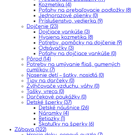
Kozmetika
(4)
Poťahy na prebaľovacie podložky
(8)
Jednorazové plienky
(0)
Príslušenstvo, vedierka
(9)
Dojčenie
(23)
Dojčiace vankúše
(3)
Hygiena kozmetika
(8)
Potreby, pomôcky na dojčenie
(9)
Odsávačky
(3)
Poťahy na dojčiace vankúše
(0)
Pôrod
(14)
Potreby na umývanie fliaš, gumených
cumlíkov
(7)
Nosenie detí – šatky, nosidlá
(0)
Tipy na darčeky
(0)
Zvlhčovače vzduchu, váhy
(0)
Tašky, vreca
(0)
Darčekové poukážky
(0)
Detské šperky
(37)
Detské náušnice
(26)
Náramky
(4)
Retiazky
(1)
Škatuľky na šperky
(6)
Zábava
(322)
Hracie deky, penové puzzle
(7)