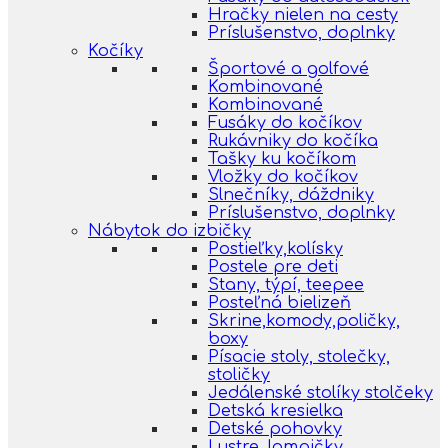
Hračky nielen na cesty
Príslušenstvo, doplnky
Kočíky
Športové a golfové
Kombinované
Kombinované
Fusáky do kočíkov
Rukávniky do kočíka
Tašky ku kočíkom
Vložky do kočíkov
Slnečníky, dáždniky
Príslušenstvo, doplnky
Nábytok do izbičky
Postieľky,kolísky
Postele pre deti
Stany, týpí, teepee
Posteľná bielizeň
Skrine,komody,poličky,
boxy
Písacie stoly, stolečky,
stoličky
Jedálenské stolíky stolčeky
Detská kresielka
Detské pohovky
Lustre, lampičky