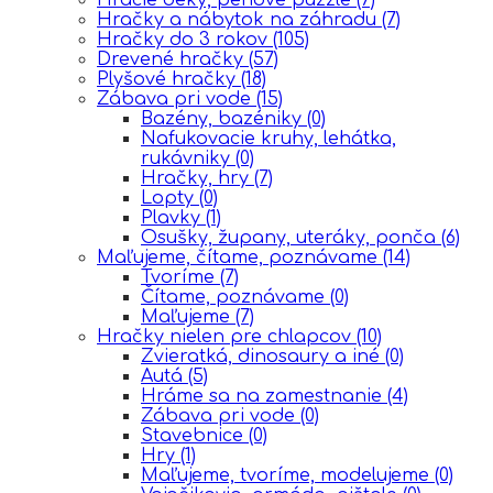
Hračky a nábytok na záhradu
(7)
Hračky do 3 rokov
(105)
Drevené hračky
(57)
Plyšové hračky
(18)
Zábava pri vode
(15)
Bazény, bazéniky
(0)
Nafukovacie kruhy, lehátka,
rukávniky
(0)
Hračky, hry
(7)
Lopty
(0)
Plavky
(1)
Osušky, župany, uteráky, ponča
(6)
Maľujeme, čítame, poznávame
(14)
Tvoríme
(7)
Čítame, poznávame
(0)
Maľujeme
(7)
Hračky nielen pre chlapcov
(10)
Zvieratká, dinosaury a iné
(0)
Autá
(5)
Hráme sa na zamestnanie
(4)
Zábava pri vode
(0)
Stavebnice
(0)
Hry
(1)
Maľujeme, tvoríme, modelujeme
(0)