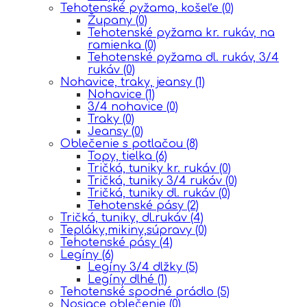
Tehotenské pyžama, košeľe
(0)
Župany
(0)
Tehotenské pyžama kr. rukáv, na
ramienka
(0)
Tehotenské pyžama dl. rukáv, 3/4
rukáv
(0)
Nohavice, traky, jeansy
(1)
Nohavice
(1)
3/4 nohavice
(0)
Traky
(0)
Jeansy
(0)
Oblečenie s potlačou
(8)
Topy, tielka
(6)
Tričká, tuniky kr. rukáv
(0)
Tričká, tuniky 3/4 rukáv
(0)
Tričká, tuniky dl. rukáv
(0)
Tehotenské pásy
(2)
Tričká, tuniky, dl.rukáv
(4)
Tepláky,mikiny,súpravy
(0)
Tehotenské pásy
(4)
Legíny
(6)
Legíny 3/4 dlžky
(5)
Legíny dlhé
(1)
Tehotenské spodné prádlo
(5)
Nosiace oblečenie
(0)