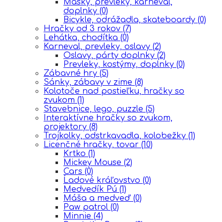
Masky, prevleky, karneval,
doplnky
(0)
Bicykle, odrážadla, skateboardy
(0)
Hračky od 3 rokov
(7)
Lehátka, chodítka
(0)
Karneval, prevleky, oslavy
(2)
Oslavy, párty doplnky
(2)
Prevleky, kostýmy, doplnky
(0)
Zábavné hry
(5)
Sánky, zábavy v zime
(8)
Kolotoče nad postieľku, hračky so
zvukom
(1)
Stavebnice, lego, puzzle
(5)
Interaktívne hračky so zvukom,
projektory
(8)
Trojkolky, odstrkavadla, kolobežky
(1)
Licenčné hračky, tovar
(10)
Krtko
(1)
Mickey Mouse
(2)
Cars
(0)
Ĺadové kráľovstvo
(0)
Medvedík Pú
(1)
Máša a medveď
(0)
Paw patrol
(0)
Minnie
(4)