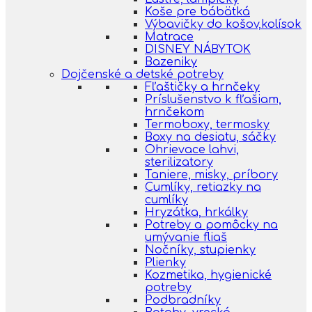
Koše pre bábätká
Výbavičky do košov,kolísok
Matrace
DISNEY NÁBYTOK
Bazeniky
Dojčenské a detské potreby
Fľaštičky a hrnčeky
Príslušenstvo k fľašiam,
hrnčekom
Termoboxy, termosky
Boxy na desiatu, sáčky
Ohrievace lahvi,
sterilizatory
Taniere, misky, príbory
Cumlíky, retiazky na
cumlíky
Hryzátka, hrkálky
Potreby a pomôcky na
umývanie fliaš
Nočníky, stupienky
Plienky
Kozmetika, hygienické
potreby
Podbradníky