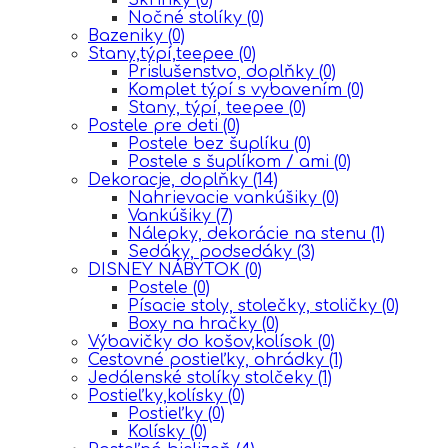
Nočné stolíky
(0)
Bazeniky
(0)
Stany,týpí,teepee
(0)
Prislušenstvo, doplňky
(0)
Komplet týpí s vybavením
(0)
Stany, týpí, teepee
(0)
Postele pre deti
(0)
Postele bez šuplíku
(0)
Postele s šuplíkom / ami
(0)
Dekoracje, doplňky
(14)
Nahrievacie vankúšiky
(0)
Vankúšiky
(7)
Nálepky, dekorácie na stenu
(1)
Sedáky, podsedáky
(3)
DISNEY NÁBYTOK
(0)
Postele
(0)
Písacie stoly, stolečky, stoličky
(0)
Boxy na hračky
(0)
Výbavičky do košov,kolísok
(0)
Cestovné postieľky, ohrádky
(1)
Jedálenské stolíky stolčeky
(1)
Postieľky,kolísky
(0)
Postieľky
(0)
Kolísky
(0)