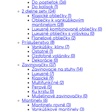
Do postieľok
(36)
Do kolísok
(1)
2 dielne sety
(34)
Klasické obliečky
(1)
Obliečky k vankúšikovým
mantinelom
(28)
Luxusné kombinované obliečky
(0)
Luxusné obliečky s výšivkou
(0)
Flanelové obliečky
(2)
Príslušenstvo
(8)
Vankúšiky, kliny
(7)
Ostatné
(1)
Ozdobné volániky
(0)
Dekorácie
(0)
Zavinovačky
(37)
Zavinovacie na stuhy
(14)
Luxusné
(7)
Klasické
(9)
Multifunkčné
(2)
Perové
(5)
Ku krstu
(0)
Mušelinové zavinovačky
(0)
Mantinely
(6)
Mantinely rovné
(3)
Vankúšikové mantinely
(3)