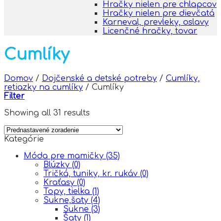
Hračky nielen pre chlapcov
Hračky nielen pre dievčatá
Karneval, prevleky, oslavy
Licenčné hračky, tovar
Cumlíky
Domov
/
Dojčenské a detské potreby
/
Cumlíky,
retiazky na cumlíky
/
Cumlíky
Filter
Showing all 31 results
Kategórie
Móda pre mamičky
(35)
Blúzky
(0)
Tričká, tuniky, kr. rukáv
(0)
Kraťasy
(0)
Topy, tielka
(1)
Sukne,šaty
(4)
Sukne
(3)
Šaty
(1)