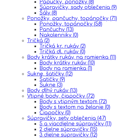
Papučky, ponožky
(8)
Súpravičky, sady oblečenia
(9)
Šály
(8)
Ponožky, pančuchy, topánočky
(71)
Ponožky, topánočky
(58)
Pančuchy
(13)
Nakolenniky
(0)
Tričká
(2)
Tričká kr. rukáv
(2)
Tričká dl. rukáv
(0)
Body krátky rukáv, na ramienka
(11)
Body krátky rukáv
(10)
Body na ramienka
(1)
Sukne, šatičky
(12)
Šatičky
(9)
Sukne
(3)
Body dlhý rukáv
(13)
Vtipné body, čiapočky
(72)
Body s vtipným textom
(72)
Body s textom na želanie
(0)
Čiapočky
(0)
Súpravičky, sety oblečenia
(47)
5 a viacdielne súpravičky
(11)
2 dielne súpravičky
(15)
3 dielne súpravičky
(12)