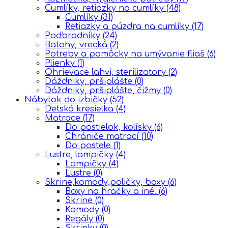
Cumlíky, retiazky na cumlíky
(48)
Cumlíky
(31)
Retiazky a púzdra na cumlíky
(17)
Podbradníky
(24)
Batohy, vrecká
(2)
Potreby a pomôcky na umývanie fliaš
(6)
Plienky
(1)
Ohrievace lahvi, sterilizatory
(2)
Dáždniky, pršiplášte
(0)
Dáždniky, pršiplášte, čižmy
(0)
Nábytok do izbičky
(52)
Detská kresielka
(4)
Matrace
(17)
Do postielok, kolísky
(6)
Chrániče matrací
(10)
Do postele
(1)
Lustre, lampičky
(4)
Lampičky
(4)
Lustre
(0)
Skrine,komody,poličky, boxy
(6)
Boxy na hračky a iné.
(6)
Skrine
(0)
Komody
(0)
Regály
(0)
Skrinky
(0)