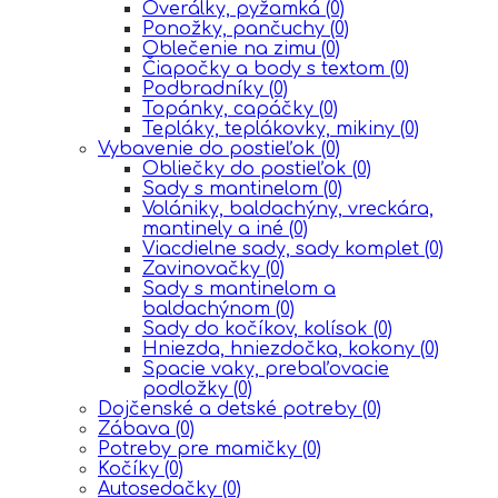
Overálky, pyžamká
(0)
Ponožky, pančuchy
(0)
Oblečenie na zimu
(0)
Čiapočky a body s textom
(0)
Podbradníky
(0)
Topánky, capáčky
(0)
Tepláky, teplákovky, mikiny
(0)
Vybavenie do postieľok
(0)
Obliečky do postieľok
(0)
Sady s mantinelom
(0)
Volániky, baldachýny, vreckára,
mantinely a iné
(0)
Viacdielne sady, sady komplet
(0)
Zavinovačky
(0)
Sady s mantinelom a
baldachýnom
(0)
Sady do kočíkov, kolísok
(0)
Hniezda, hniezdočka, kokony
(0)
Spacie vaky, prebaľovacie
podložky
(0)
Dojčenské a detské potreby
(0)
Zábava
(0)
Potreby pre mamičky
(0)
Kočíky
(0)
Autosedačky
(0)