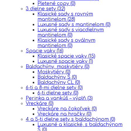
Pletené copy
(0)
3 dielne sety
(32)
Klasické sady s rovným
mantinelom
(28)
Luxusné sady s mantinelom
(0)
Luxusné sady s viacdielnym
mantinelom
(0)
Klasické sady s oválnym
mantinelom
(0)
Spacie vaky
(16)
Klasické spacie vaky
(15)
Luxusné spacie vaky
(1)
Baldachýny, moskytiéry
(0)
Moskytiéry
(0)
Baldachýny Š
(0)
Baldachýny CL
(0)
6-ti a 8-mi dielne sety
(0)
6-ti dielne sety
(0)
Perinka a vankúš – výplň
(3)
Vreckáre
(0)
Vreckáre na čokoľvek
(0)
Vreckáre na hračky
(0)
4 a 5-ti dielne sety s baldachýnom
(0)
Luxusné a klasické, s baldachýnom
Š
(0)