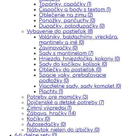
Topánky, capáčky
(1)
Čiapočky a body s textom
(1)
Oblečenie na zimu
(2)
Ponožky, pančuchy
(0)
Dupačky, polodupačky
(0)
Vybavenie do postieľok
(8)
Volániky, baldachýny, vreckára,
mantinely a iné
(0)
Zavinovačky
(0)
Sady s mantinelom
(7)
Hniezda, hniezdočka, kokony
(0)
Sady do kočíkov, kolísok
(0)
Obliečky do postieľok
(0)
Spacie vaky, prebaľovacie
podložky
(0)
Viacdielne sady, sady komplet
(0)
Plachty
(1)
Potreby pre mamičky
(3)
Dojčenské a detské potreby
(7)
Zimný výpredaj
(1)
Zábava, hračky
(14)
Kočíky
(0)
Autosedačky
(0)
Nábytok nielen do izbičky
(0)
6-ti dielne sety
(0)