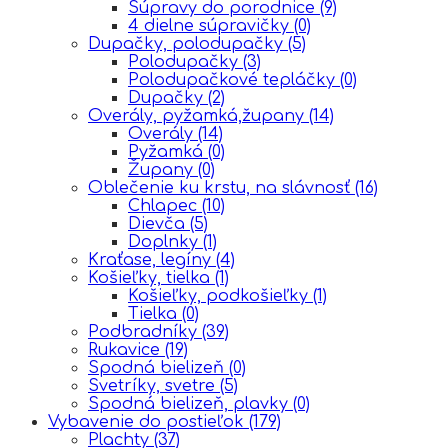
Súpravy do porodnice
(9)
4 dielne súpravičky
(0)
Dupačky, polodupačky
(5)
Polodupačky
(3)
Polodupačkové tepláčky
(0)
Dupačky
(2)
Overály, pyžamká,župany
(14)
Overály
(14)
Pyžamká
(0)
Župany
(0)
Oblečenie ku krstu, na slávnosť
(16)
Chlapec
(10)
Dievča
(5)
Doplnky
(1)
Kraťase, legíny
(4)
Košieľky, tielka
(1)
Košieľky, podkošieľky
(1)
Tielka
(0)
Podbradníky
(39)
Rukavice
(19)
Spodná bielizeň
(0)
Svetríky, svetre
(5)
Spodná bielizeň, plavky
(0)
Vybavenie do postieľok
(179)
Plachty
(37)