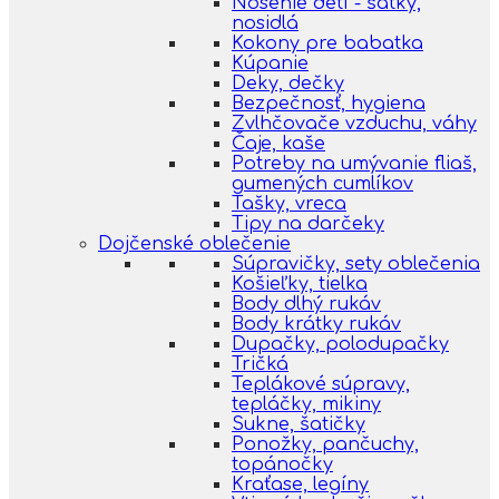
Nosenie detí - šatky,
nosidlá
Kokony pre babatka
Kúpanie
Deky, dečky
Bezpečnosť, hygiena
Zvlhčovače vzduchu, váhy
Čaje, kaše
Potreby na umývanie fliaš,
gumených cumlíkov
Tašky, vreca
Tipy na darčeky
Dojčenské oblečenie
Súpravičky, sety oblečenia
Košieľky, tielka
Body dlhý rukáv
Body krátky rukáv
Dupačky, polodupačky
Tričká
Teplákové súpravy,
tepláčky, mikiny
Sukne, šatičky
Ponožky, pančuchy,
topánočky
Kraťase, legíny