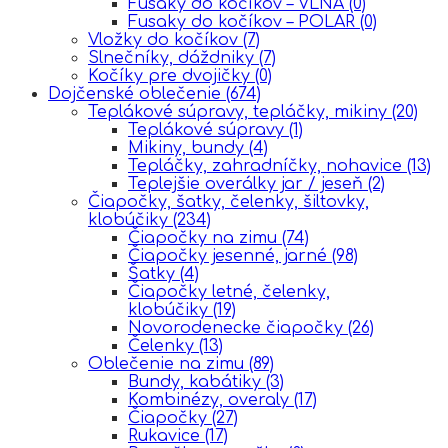
Fusaky do kočíkov – VLNA
(0)
Fusaky do kočíkov – POLAR
(0)
Vložky do kočíkov
(7)
Slnečníky, dáždniky
(7)
Kočíky pre dvojičky
(0)
Dojčenské oblečenie
(674)
Teplákové súpravy, tepláčky, mikiny
(20)
Teplákové súpravy
(1)
Mikiny, bundy
(4)
Tepláčky, zahradníčky, nohavice
(13)
Teplejšie overálky jar / jeseň
(2)
Čiapočky, šatky, čelenky, šiltovky,
klobúčiky
(234)
Čiapočky na zimu
(74)
Čiapočky jesenné, jarné
(98)
Šatky
(4)
Čiapočky letné, čelenky,
klobúčiky
(19)
Novorodenecke čiapočky
(26)
Čelenky
(13)
Oblečenie na zimu
(89)
Bundy, kabátiky
(3)
Kombinézy, overaly
(17)
Čiapočky
(27)
Rukavice
(17)