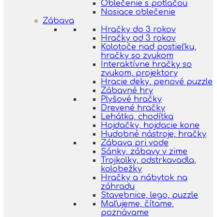
Oblečenie s potlačou
Nosiace oblečenie
Zábava
Hračky do 3 rokov
Hračky od 3 rokov
Kolotoče nad postieľku,
hračky so zvukom
Interaktívne hračky so
zvukom, projektory
Hracie deky, penové puzzle
Zábavné hry
Plyšové hračky
Drevené hračky
Lehátka, chodítka
Hojdačky, hojdacie kone
Hudobné nástroje, hračky
Zábava pri vode
Sánky, zábavy v zime
Trojkolky, odstrkavadla,
kolobežky
Hračky a nábytok na
záhradu
Stavebnice, lego, puzzle
Maľujeme, čítame,
poznávame