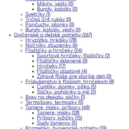
Mikiny, vesty
(0)
Bundy, kabáty
(0)
Svetríky
(1)
Tričká 3/4 rukáv
(0)
Pančuchy, silonky
(0)
Bundy, kabáty, vesty
(0)
Dojčenské a detské potreby
(267)
Hryzátka, hrkálky
(78)
Nočníky, stupienky
(6)
Fľaštičky a hrnčeky
(24)
Športové hrnčeky, fľaštičky
(2)
Fľaštičky sklenené
(0)
Hrnčeky
(17)
Fľaštičky plastové
(4)
Zdravé fľaše pre staršie deti
(0)
Príslušenstvo k fľašiam, hrnčekom
(8)
Cumlíky, slamky, pítka
(5)
Sáčky, poháriky a iné
(3)
Boxy na desiatu, sáčky
(1)
Termoboxy, termosky
(0)
Taniere, misky, príbory
(48)
Taniere, misky
(28)
Príbory, lyžičky
(15)
Sady tanierov
(5)
Kozmetika, hygienické potreby
(19)