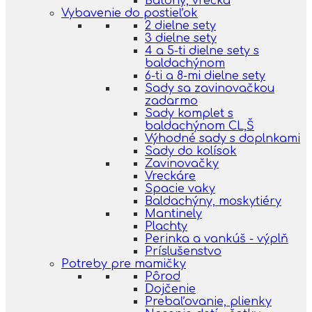
Batohy, vrecká
Vybavenie do postieľok
2 dielne sety
3 dielne sety
4 a 5-ti dielne sety s
baldachýnom
6-ti a 8-mi dielne sety
Sady sa zavinovačkou
zadarmo
Sady komplet s
baldachýnom CL,Š
Výhodné sady s doplnkami
Sady do kolísok
Zavinovačky
Vreckáre
Spacie vaky
Baldachýny, moskytiéry
Mantinely
Plachty
Perinka a vankúš - výplň
Príslušenstvo
Potreby pre mamičky
Pôrod
Dojčenie
Prebaľovanie, plienky