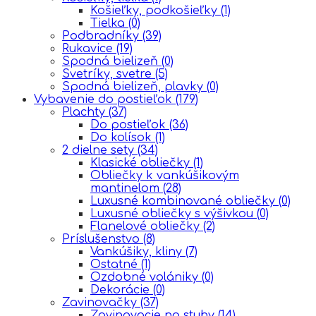
Košieľky, podkošieľky
(1)
Tielka
(0)
Podbradníky
(39)
Rukavice
(19)
Spodná bielizeň
(0)
Svetríky, svetre
(5)
Spodná bielizeň, plavky
(0)
Vybavenie do postieľok
(179)
Plachty
(37)
Do postieľok
(36)
Do kolísok
(1)
2 dielne sety
(34)
Klasické obliečky
(1)
Obliečky k vankúšikovým
mantinelom
(28)
Luxusné kombinované obliečky
(0)
Luxusné obliečky s výšivkou
(0)
Flanelové obliečky
(2)
Príslušenstvo
(8)
Vankúšiky, kliny
(7)
Ostatné
(1)
Ozdobné volániky
(0)
Dekorácie
(0)
Zavinovačky
(37)
Zavinovacie na stuhy
(14)