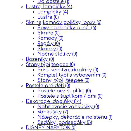
Do postele
(1)
Lustre, lampičky
(4)
Lampičky
(4)
Lustre
(0)
Skrine,komody,poličky, boxy
(6)
Boxy na hračky a iné.
(6)
Skrine
(0)
Komody
(0)
Regály
(0)
Skrinky
(0)
Nočné stolíky
(0)
Bazeniky
(0)
Stany,týpí,teepee
(0)
Prislušenstvo, doplňky
(0)
Komplet týpí s vybavením
(0)
Stany, týpí, teepee
(0)
Postele pre deti
(0)
Postele bez šuplíku
(0)
Postele s šuplíkom / ami
(0)
Dekoracje, doplňky
(14)
Nahrievacie vankúšiky
(0)
Vankúšiky
(7)
Nálepky, dekorácie na stenu
(1)
Sedáky, podsedáky
(3)
DISNEY NÁBYTOK
(0)