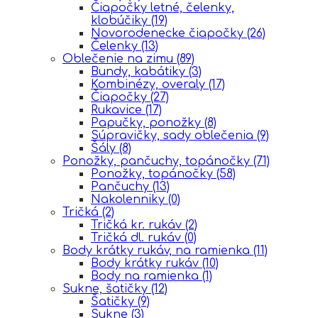
Čiapočky letné, čelenky,
klobúčiky
(19)
Novorodenecke čiapočky
(26)
Čelenky
(13)
Oblečenie na zimu
(89)
Bundy, kabátiky
(3)
Kombinézy, overaly
(17)
Čiapočky
(27)
Rukavice
(17)
Papučky, ponožky
(8)
Súpravičky, sady oblečenia
(9)
Šály
(8)
Ponožky, pančuchy, topánočky
(71)
Ponožky, topánočky
(58)
Pančuchy
(13)
Nakolenniky
(0)
Tričká
(2)
Tričká kr. rukáv
(2)
Tričká dl. rukáv
(0)
Body krátky rukáv, na ramienka
(11)
Body krátky rukáv
(10)
Body na ramienka
(1)
Sukne, šatičky
(12)
Šatičky
(9)
Sukne
(3)