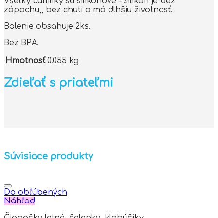
Všetky cumlíky sú silikónové – silikón je bez
zápachu,, bez chuti a má dlhšiu životnosť.
Balenie obsahuje 2ks.
Bez BPA.
Hmotnosť
0.055 kg
Zdieľať s priateľmi
Súvisiace produkty
Do obľúbených
Náhľad
Čiapočky letné, čelenky, klobúčiky