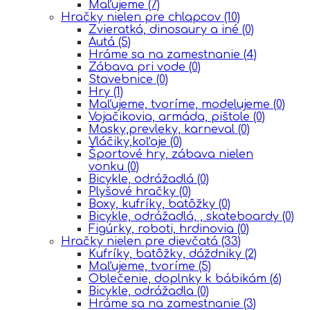
Maľujeme
(7)
Hračky nielen pre chlapcov
(10)
Zvieratká, dinosaury a iné
(0)
Autá
(5)
Hráme sa na zamestnanie
(4)
Zábava pri vode
(0)
Stavebnice
(0)
Hry
(1)
Maľujeme, tvoríme, modelujeme
(0)
Vojačikovia, armáda, pištole
(0)
Masky,prevleky, karneval
(0)
Vláčiky,koľaje
(0)
Športové hry, zábava nielen
vonku
(0)
Bicykle, odrážadlá
(0)
Plyšové hračky
(0)
Boxy, kufríky, batôžky
(0)
Bicykle, odrážadlá, , skateboardy
(0)
Figúrky, roboti, hrdinovia
(0)
Hračky nielen pre dievčatá
(33)
Kufríky, batôžky, dáždniky
(2)
Maľujeme, tvoríme
(5)
Oblečenie, doplnky k bábikám
(6)
Bicykle, odrážadla
(0)
Hráme sa na zamestnanie
(3)