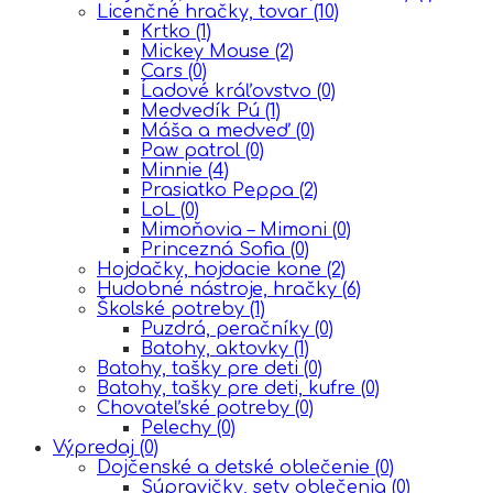
Licenčné hračky, tovar
(10)
Krtko
(1)
Mickey Mouse
(2)
Cars
(0)
Ĺadové kráľovstvo
(0)
Medvedík Pú
(1)
Máša a medveď
(0)
Paw patrol
(0)
Minnie
(4)
Prasiatko Peppa
(2)
LoL
(0)
Mimoňovia – Mimoni
(0)
Princezná Sofia
(0)
Hojdačky, hojdacie kone
(2)
Hudobné nástroje, hračky
(6)
Školské potreby
(1)
Puzdrá, peračníky
(0)
Batohy, aktovky
(1)
Batohy, tašky pre deti
(0)
Batohy, tašky pre deti, kufre
(0)
Chovateľské potreby
(0)
Pelechy
(0)
Výpredaj
(0)
Dojčenské a detské oblečenie
(0)
Súpravičky, sety oblečenia
(0)