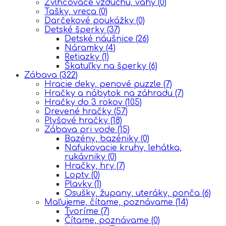
Zvlhčovače vzduchu, váhy
(0)
Tašky, vreca
(0)
Darčekové poukážky
(0)
Detské šperky
(37)
Detské náušnice
(26)
Náramky
(4)
Retiazky
(1)
Škatuľky na šperky
(6)
Zábava
(322)
Hracie deky, penové puzzle
(7)
Hračky a nábytok na záhradu
(7)
Hračky do 3 rokov
(105)
Drevené hračky
(57)
Plyšové hračky
(18)
Zábava pri vode
(15)
Bazény, bazéniky
(0)
Nafukovacie kruhy, lehátka,
rukávniky
(0)
Hračky, hry
(7)
Lopty
(0)
Plavky
(1)
Osušky, župany, uteráky, ponča
(6)
Maľujeme, čítame, poznávame
(14)
Tvoríme
(7)
Čítame, poznávame
(0)