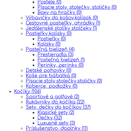
Postele
(0)
Písacie stoly, stolečky, stoličky
(0)
Boxy na hračky
(0)
Výbavičky do košov,kolísok
(0)
Cestovné postieľky, ohrádky
(1)
Jedálenské stolíky stolčeky
(1)
Postieľky,kolísky
(0)
Postieľky
(0)
Kolísky
(0)
Posteľná bielizeň
(4)
Prestieradla
(3)
Posteľná bielizeň
(1)
Perinky, perinky
(0)
Detské pohovky
(0)
Koše pre bábätká
(0)
Písacie stoly,stolečky,stoličky
(0)
Koberce, podložky
(0)
Kočíky
(106)
Športové a golfové
(2)
Rukávniky do kočíka
(22)
Sety, dečky do kočíkov
(37)
Klasické sety
(2)
Dečky
(32)
Luxusné sety
(3)
Príslušenstvo, doplnky
(11)