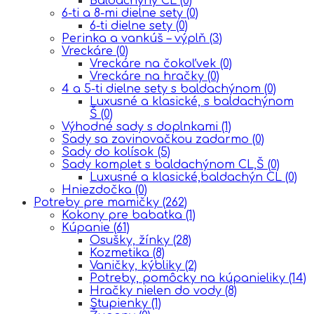
Baldachýny CL
(0)
6-ti a 8-mi dielne sety
(0)
6-ti dielne sety
(0)
Perinka a vankúš – výplň
(3)
Vreckáre
(0)
Vreckáre na čokoľvek
(0)
Vreckáre na hračky
(0)
4 a 5-ti dielne sety s baldachýnom
(0)
Luxusné a klasické, s baldachýnom
Š
(0)
Výhodné sady s doplnkami
(1)
Sady sa zavinovačkou zadarmo
(0)
Sady do kolísok
(5)
Sady komplet s baldachýnom CL,Š
(0)
Luxusné a klasické,baldachýn CL
(0)
Hniezdočka
(0)
Potreby pre mamičky
(262)
Kokony pre babatka
(1)
Kúpanie
(61)
Osušky, žínky
(28)
Kozmetika
(8)
Vaničky, kýbliky
(2)
Potreby, pomôcky na kúpanieliky
(14)
Hračky nielen do vody
(8)
Stupienky
(1)