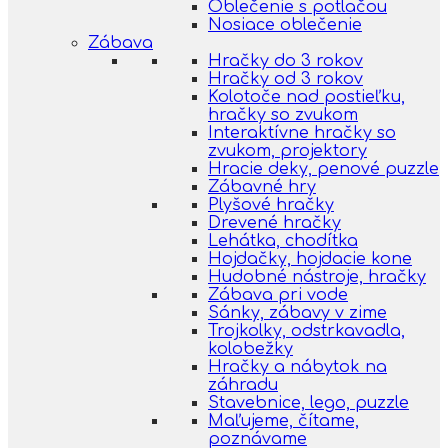
Oblečenie s potlačou
Nosiace oblečenie
Zábava
Hračky do 3 rokov
Hračky od 3 rokov
Kolotoče nad postieľku,
hračky so zvukom
Interaktívne hračky so
zvukom, projektory
Hracie deky, penové puzzle
Zábavné hry
Plyšové hračky
Drevené hračky
Lehátka, chodítka
Hojdačky, hojdacie kone
Hudobné nástroje, hračky
Zábava pri vode
Sánky, zábavy v zime
Trojkolky, odstrkavadla,
kolobežky
Hračky a nábytok na
záhradu
Stavebnice, lego, puzzle
Maľujeme, čítame,
poznávame