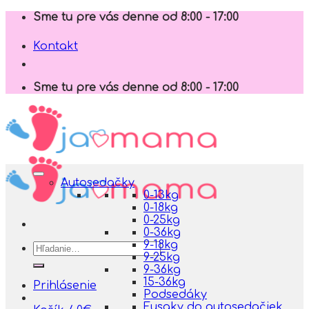
Skip
Sme tu pre vás denne od 8:00 - 17:00
to
content
Kontakt
Sme tu pre vás denne od 8:00 - 17:00
Autosedačky
0-13kg
0-18kg
0-25kg
0-36kg
9-18kg
Hľadať:
9-25kg
9-36kg
15-36kg
Prihlásenie
Podsedáky
Fusaky do autosedačiek