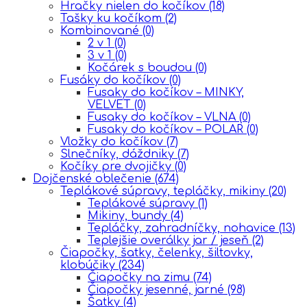
Hračky nielen do kočíkov
(18)
Tašky ku kočíkom
(2)
Kombinované
(0)
2 v 1
(0)
3 v 1
(0)
Kočárek s boudou
(0)
Fusáky do kočíkov
(0)
Fusaky do kočíkov – MINKY,
VELVET
(0)
Fusaky do kočíkov – VLNA
(0)
Fusaky do kočíkov – POLAR
(0)
Vložky do kočíkov
(7)
Slnečníky, dáždniky
(7)
Kočíky pre dvojičky
(0)
Dojčenské oblečenie
(674)
Teplákové súpravy, tepláčky, mikiny
(20)
Teplákové súpravy
(1)
Mikiny, bundy
(4)
Tepláčky, zahradníčky, nohavice
(13)
Teplejšie overálky jar / jeseň
(2)
Čiapočky, šatky, čelenky, šiltovky,
klobúčiky
(234)
Čiapočky na zimu
(74)
Čiapočky jesenné, jarné
(98)
Šatky
(4)