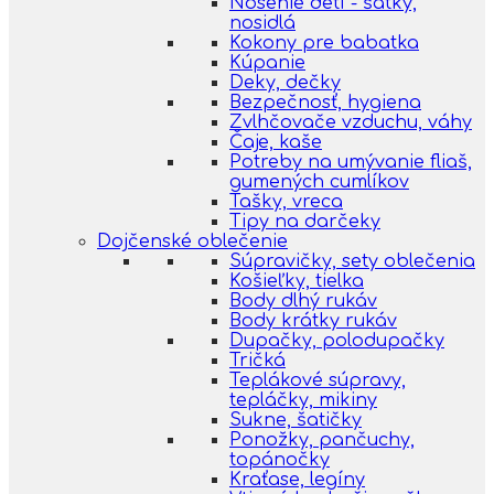
Nosenie detí - šatky,
nosidlá
Kokony pre babatka
Kúpanie
Deky, dečky
Bezpečnosť, hygiena
Zvlhčovače vzduchu, váhy
Čaje, kaše
Potreby na umývanie fliaš,
gumených cumlíkov
Tašky, vreca
Tipy na darčeky
Dojčenské oblečenie
Súpravičky, sety oblečenia
Košieľky, tielka
Body dlhý rukáv
Body krátky rukáv
Dupačky, polodupačky
Tričká
Teplákové súpravy,
tepláčky, mikiny
Sukne, šatičky
Ponožky, pančuchy,
topánočky
Kraťase, legíny