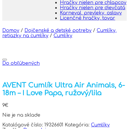
Hračky nielen pre chlapcov
Hračky nielen pre dievčatá
Karneval, prevleky, oslavy
Licenčné hračky, tovar
Domov
/
Dojčenské a detské potreby
/
Cumlíky,
retiazky na cumlíky
/
Cumlíky
Do obľúbených
AVENT Cumlík Ultra Air Animals, 6-
18m – I Love Papa, ružový/lila
9
€
Nie je na sklade
Katalógové číslo:
19326601
Kategória:
Cumlíky