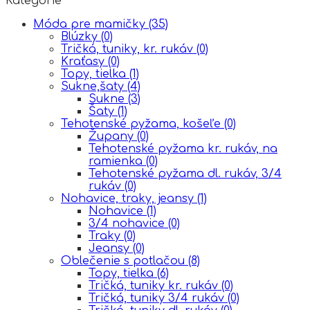
Kategórie
Móda pre mamičky
(35)
Blúzky
(0)
Tričká, tuniky, kr. rukáv
(0)
Kraťasy
(0)
Topy, tielka
(1)
Sukne,šaty
(4)
Sukne
(3)
Šaty
(1)
Tehotenské pyžama, košeľe
(0)
Župany
(0)
Tehotenské pyžama kr. rukáv, na
ramienka
(0)
Tehotenské pyžama dl. rukáv, 3/4
rukáv
(0)
Nohavice, traky, jeansy
(1)
Nohavice
(1)
3/4 nohavice
(0)
Traky
(0)
Jeansy
(0)
Oblečenie s potlačou
(8)
Topy, tielka
(6)
Tričká, tuniky kr. rukáv
(0)
Tričká, tuniky 3/4 rukáv
(0)