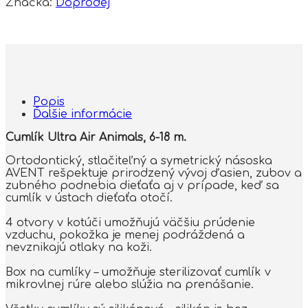
Značka:
Doprodej
Popis
Ďalšie informácie
Cumlík Ultra Air Animals, 6-18 m.
Ortodontický, stlačiteľný a symetrický násoska
AVENT rešpektuje prirodzený vývoj ďasien, zubov a
zubného podnebia dieťaťa aj v prípade, keď sa
cumlík v ústach dieťaťa otočí.
4 otvory v kotúči umožňujú väčšiu prúdenie
vzduchu, pokožka je menej podráždená a
nevznikajú otlaky na koži.
Box na cumlíky – umožňuje sterilizovať cumlík v
mikrovlnej rúre alebo slúžia na prenášanie.