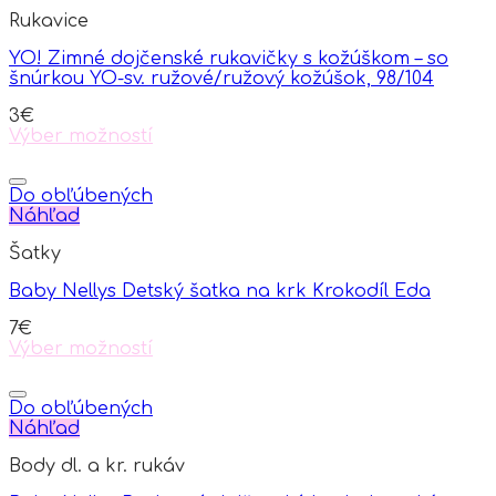
variants.
Rukavice
The
options
YO! Zimné dojčenské rukavičky s kožúškom – so
may
šnúrkou YO-sv. ružové/ružový kožúšok, 98/104
be
chosen
3
€
on
Výber možností
the
This
product
product
page
has
Do obľúbených
multiple
Náhľad
variants.
Šatky
The
options
Baby Nellys Detský šatka na krk Krokodíl Eda
may
be
7
€
chosen
Výber možností
on
This
the
product
product
has
Do obľúbených
page
multiple
Náhľad
variants.
Body dl. a kr. rukáv
The
options