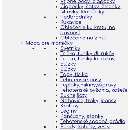
Vtipné body, čiapočky
Čiapočky, šatky, čelenky,
šiltovky, klobúčiky
Podbradníky
Rukavice
Oblečenie ku krstu, na
slávnosť
Oblečenie na zimu
Móda pre mamičky
Svetríky
Tričká, tuniky dl. rukáv
Tričká, tuniky kr. rukáv
Blúzky
Blúzky
Topy, tielka
Tehotenské pásy
Tepláky,mikiny,súpravy
Tehotenské pyžama, košeľe
Sukne,šaty
Nohavice, traky, jeansy
Kraťasy
Legíny
Pančuchy, silonky
Tehotenské spodné prádlo
Bundy, kabáty, vesty