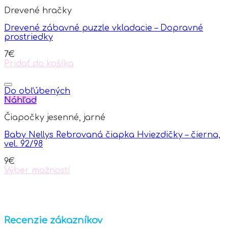
Drevené hračky
Drevené zábavné puzzle vkladacie – Dopravné
prostriedky
7
€
Pridať do košíka
Do obľúbených
Náhľad
Čiapočky jesenné, jarné
Baby Nellys Rebrovaná čiapka Hviezdičky – čierna,
vel. 92/98
9
€
Výber možností
This
product
has
multiple
variants.
Recenzie zákazníkov
The