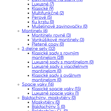
Luxusné
(7)
Klasické
(9)
Multifunkčné
(2)
Perové
(5)
Ku krstu
(0)
Mušelinové zavinovačky
(0)
Mantinely
(6)
Mantinely rovné
(3)
Vankúšikové mantinely
(3)
Pletené copy
(0)
3 dielne sety
(32)
Klasické sady s rovným
mantinelom
(28)
Luxusné sady s mantinelom
(0)
Luxusné sady s viacdielnym
mantinelom
(0)
Klasické sady s oválnym
mantinelom
(0)
Spacie vaky
(16)
Klasické spacie vaky
(15)
Luxusné spacie vaky
(1)
Baldachýny, moskytiéry
(0)
Moskytiéry
(0)
Baldachýny Š
(0)