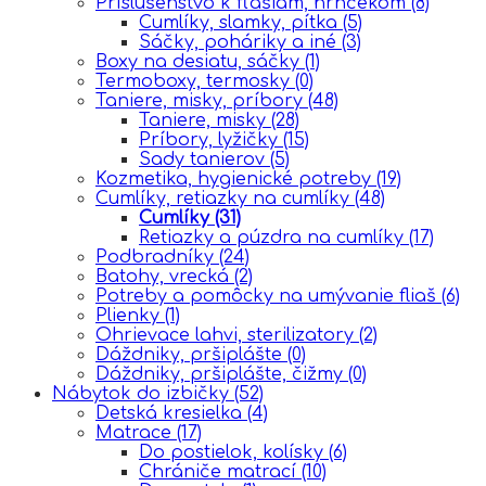
Príslušenstvo k fľašiam, hrnčekom
(8)
Cumlíky, slamky, pítka
(5)
Sáčky, poháriky a iné
(3)
Boxy na desiatu, sáčky
(1)
Termoboxy, termosky
(0)
Taniere, misky, príbory
(48)
Taniere, misky
(28)
Príbory, lyžičky
(15)
Sady tanierov
(5)
Kozmetika, hygienické potreby
(19)
Cumlíky, retiazky na cumlíky
(48)
Cumlíky
(31)
Retiazky a púzdra na cumlíky
(17)
Podbradníky
(24)
Batohy, vrecká
(2)
Potreby a pomôcky na umývanie fliaš
(6)
Plienky
(1)
Ohrievace lahvi, sterilizatory
(2)
Dáždniky, pršiplášte
(0)
Dáždniky, pršiplášte, čižmy
(0)
Nábytok do izbičky
(52)
Detská kresielka
(4)
Matrace
(17)
Do postielok, kolísky
(6)
Chrániče matrací
(10)