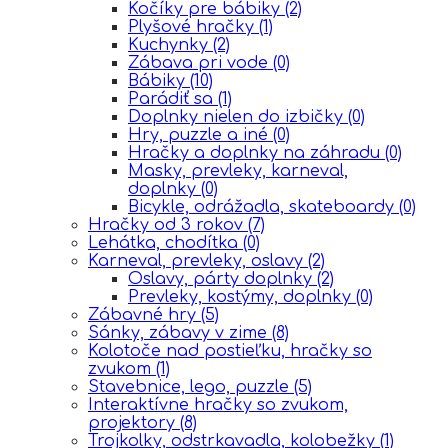
Kočíky pre bábiky
(2)
Plyšové hračky
(1)
Kuchynky
(2)
Zábava pri vode
(0)
Bábiky
(10)
Parádiť sa
(1)
Doplnky nielen do izbičky
(0)
Hry, puzzle a iné
(0)
Hračky a doplnky na záhradu
(0)
Masky, prevleky, karneval,
doplnky
(0)
Bicykle, odrážadla, skateboardy
(0)
Hračky od 3 rokov
(7)
Lehátka, chodítka
(0)
Karneval, prevleky, oslavy
(2)
Oslavy, párty doplnky
(2)
Prevleky, kostýmy, doplnky
(0)
Zábavné hry
(5)
Sánky, zábavy v zime
(8)
Kolotoče nad postieľku, hračky so
zvukom
(1)
Stavebnice, lego, puzzle
(5)
Interaktívne hračky so zvukom,
projektory
(8)
Trojkolky, odstrkavadla, kolobežky
(1)