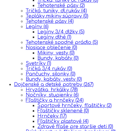
Tričká, tuniky dl. rukáv
(0)
Tehotenské pásy
(2)
Tričká, tuniky, dl.rukáv
(4)
Tepláky,mikiny,súpravy
(0)
Tehotenské pásy
(4)
Legíny
(6)
Legíny 3/4 dlžky
(5)
Legíny dlhé
(1)
Tehotenské spodné prádlo
(5)
Nosiace oblečenie
(0)
Mikiny, vesty
(0)
Bundy, kabáty
(0)
Svetríky
(1)
Tričká 3/4 rukáv
(0)
Pančuchy, silonky
(0)
Bundy, kabáty, vesty
(0)
Dojčenské a detské potreby
(267)
Hryzátka, hrkálky
(78)
Nočníky, stupienky
(6)
Fľaštičky a hrnčeky
(24)
Športové hrnčeky, fľaštičky
(2)
Fľaštičky sklenené
(0)
Hrnčeky
(17)
Fľaštičky plastové
(4)
Zdravé fľaše pre staršie deti
(0)