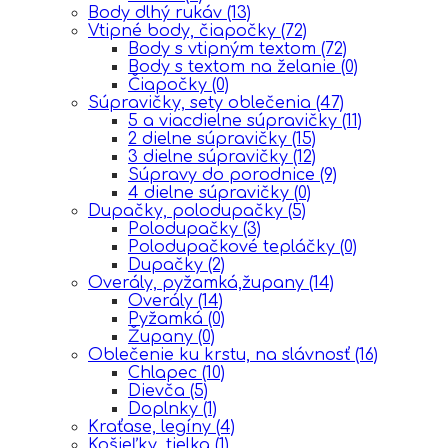
Body dlhý rukáv
(13)
Vtipné body, čiapočky
(72)
Body s vtipným textom
(72)
Body s textom na želanie
(0)
Čiapočky
(0)
Súpravičky, sety oblečenia
(47)
5 a viacdielne súpravičky
(11)
2 dielne súpravičky
(15)
3 dielne súpravičky
(12)
Súpravy do porodnice
(9)
4 dielne súpravičky
(0)
Dupačky, polodupačky
(5)
Polodupačky
(3)
Polodupačkové tepláčky
(0)
Dupačky
(2)
Overály, pyžamká,župany
(14)
Overály
(14)
Pyžamká
(0)
Župany
(0)
Oblečenie ku krstu, na slávnosť
(16)
Chlapec
(10)
Dievča
(5)
Doplnky
(1)
Kraťase, legíny
(4)
Košieľky, tielka
(1)