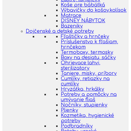
Koše pre bábätká
Výbavičky do košov,kolísok
Matrace
DISNEY NÁBYTOK
Bazeniky
Dojčenské a detské potreby
Fľaštičky a hrnčeky
Príslušenstvo k fľašiam,
hrnčekom
Termoboxy, termosky
Boxy na desiatu, sáčky
Ohrievace lahvi,
sterilizatory
Taniere, misky, príbory
Cumlíky, retiazky na
cumlíky
Hryzátka, hrkálky
Potreby a pomôcky na
umývanie fliaš
Nočníky, stupienky
Plienky
Kozmetika, hygienické
potreby
Podbradníky