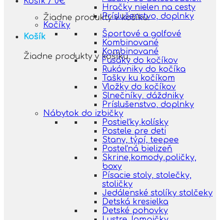
Košík /
0
€
Hračky nielen na cesty
Príslušenstvo, doplnky
Žiadne produkty v košíku.
Kočíky
Športové a golfové
Košík
Kombinované
Kombinované
Žiadne produkty v košíku.
Fusáky do kočíkov
Rukávniky do kočíka
Tašky ku kočíkom
Vložky do kočíkov
Slnečníky, dáždniky
Príslušenstvo, doplnky
Nábytok do izbičky
Postieľky,kolísky
Postele pre deti
Stany, týpí, teepee
Posteľná bielizeň
Skrine,komody,poličky,
boxy
Písacie stoly, stolečky,
stoličky
Jedálenské stolíky stolčeky
Detská kresielka
Detské pohovky
Lustre, lampičky