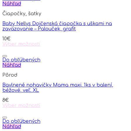
Náhľad
Čiapočky, šatky
Baby Nellys Dojčenská čiapočka s uškami na
zaväzovanie – Palouček, grafit
10
€
Výber možností
This
product
has
Do obľúbených
multiple
Náhľad
variants.
Pôrod
The
options
Bavlnené nohavičky Mama maxi, 1ks v balení,
may
béžové, veľ. XL
be
chosen
8
€
on
Výber možností
the
This
product
product
page
has
Do obľúbených
multiple
Náhľad