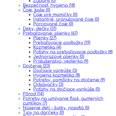
Župany
(0)
Bezpečnosť, hygiena
(18)
Čaje, kaše
(0)
Čaje pre mamičky
(0)
Instantné, granulované čaje
(0)
Porciované čaje
(0)
Deky, dečky
(31)
Prebaľovanie, plienky
(67)
Plienky
(27)
Prebaľovacie podložky
(19)
Kozmetika
(4)
Poťahy na prebaľovacie podložky
(8)
Jednorazové plienky
(0)
Príslušenstvo, vedierka
(9)
Dojčenie
(23)
Dojčiace vankúše
(3)
Hygiena kozmetika
(8)
Potreby, pomôcky na dojčenie
(9)
Odsávačky
(3)
Poťahy na dojčiace vankúše
(0)
Pôrod
(14)
Potreby na umývanie fliaš, gumených
cumlíkov
(7)
Nosenie detí – šatky, nosidlá
(0)
Tipy na darčeky
(0)