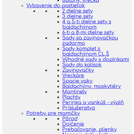
Batohy, vrecká
Vybavenie do postieľok
2 dielne sety
3 dielne sety
4 a 5-ti dielne sety s
baldachýnom
6-ti a 8-mi dielne sety
Sady sa zavinovačkou
zadarmo
Sady komplet s
baldachýnom CL,Š
Výhodné sady s doplnkami
Sady do kolísok
Zavinovačky
Vreckáre
Spacie vaky
Baldachýny, moskytiéry
Mantinely
Plachty
Perinka a vankúš - výplň
Príslušenstvo
Potreby pre mamičky
Pôrod
Dojčenie
Prebaľovanie, plienky