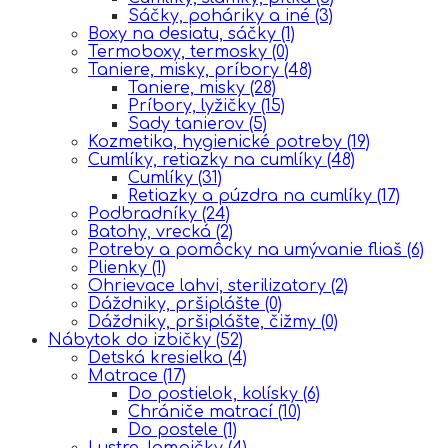
Sáčky, poháriky a iné
(3)
Boxy na desiatu, sáčky
(1)
Termoboxy, termosky
(0)
Taniere, misky, príbory
(48)
Taniere, misky
(28)
Príbory, lyžičky
(15)
Sady tanierov
(5)
Kozmetika, hygienické potreby
(19)
Cumlíky, retiazky na cumlíky
(48)
Cumlíky
(31)
Retiazky a púzdra na cumlíky
(17)
Podbradníky
(24)
Batohy, vrecká
(2)
Potreby a pomôcky na umývanie fliaš
(6)
Plienky
(1)
Ohrievace lahvi, sterilizatory
(2)
Dáždniky, pršiplášte
(0)
Dáždniky, pršiplášte, čižmy
(0)
Nábytok do izbičky
(52)
Detská kresielka
(4)
Matrace
(17)
Do postielok, kolísky
(6)
Chrániče matrací
(10)
Do postele
(1)
Lustre, lampičky
(4)