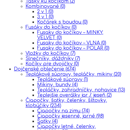
Tašky ku kočíkom
(2)
Kombinované
(0)
2 v 1
(0)
3 v 1
(0)
Kočárek s boudou
(0)
Fusáky do kočíkov
(0)
Fusaky do kočíkov – MINKY,
VELVET
(0)
Fusaky do kočíkov – VLNA
(0)
Fusaky do kočíkov – POLAR
(0)
Vložky do kočíkov
(7)
Slnečníky, dáždniky
(7)
Kočíky pre dvojičky
(0)
Dojčenské oblečenie
(674)
Teplákové súpravy, tepláčky, mikiny
(20)
Teplákové súpravy
(1)
Mikiny, bundy
(4)
Tepláčky, zahradníčky, nohavice
(13)
Teplejšie overálky jar / jeseň
(2)
Čiapočky, šatky, čelenky, šiltovky,
klobúčiky
(234)
Čiapočky na zimu
(74)
Čiapočky jesenné, jarné
(98)
Šatky
(4)
Čiapočky letné, čelenky,