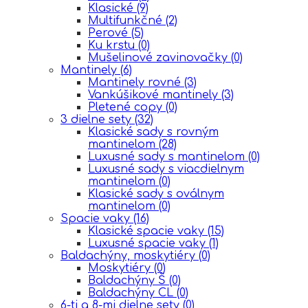
Klasické
(9)
Multifunkčné
(2)
Perové
(5)
Ku krstu
(0)
Mušelinové zavinovačky
(0)
Mantinely
(6)
Mantinely rovné
(3)
Vankúšikové mantinely
(3)
Pletené copy
(0)
3 dielne sety
(32)
Klasické sady s rovným
mantinelom
(28)
Luxusné sady s mantinelom
(0)
Luxusné sady s viacdielnym
mantinelom
(0)
Klasické sady s oválnym
mantinelom
(0)
Spacie vaky
(16)
Klasické spacie vaky
(15)
Luxusné spacie vaky
(1)
Baldachýny, moskytiéry
(0)
Moskytiéry
(0)
Baldachýny Š
(0)
Baldachýny CL
(0)
6-ti a 8-mi dielne sety
(0)