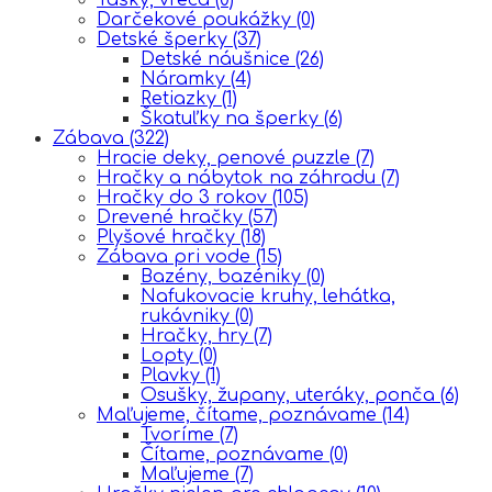
Darčekové poukážky
(0)
Detské šperky
(37)
Detské náušnice
(26)
Náramky
(4)
Retiazky
(1)
Škatuľky na šperky
(6)
Zábava
(322)
Hracie deky, penové puzzle
(7)
Hračky a nábytok na záhradu
(7)
Hračky do 3 rokov
(105)
Drevené hračky
(57)
Plyšové hračky
(18)
Zábava pri vode
(15)
Bazény, bazéniky
(0)
Nafukovacie kruhy, lehátka,
rukávniky
(0)
Hračky, hry
(7)
Lopty
(0)
Plavky
(1)
Osušky, župany, uteráky, ponča
(6)
Maľujeme, čítame, poznávame
(14)
Tvoríme
(7)
Čítame, poznávame
(0)
Maľujeme
(7)