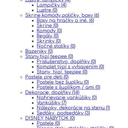
Lampičky
(4)
Lustre
(0)
Skrine,komody,poličky, boxy
(6)
Boxy na hračky a iné.
(6)
Skrine
(0)
Komody
(0)
Regály
(0)
Skrinky
(0)
Nočné stolíky
(0)
Bazeniky
(0)
Stany,týpí,teepee
(0)
Prislušenstvo, doplňky
(0)
Komplet týpí s vybavením
(0)
Stany, týpí, teepee
(0)
Postele pre deti
(0)
Postele bez šuplíku
(0)
Postele s šuplíkom / ami
(0)
Dekoracje, doplňky
(14)
Nahrievacie vankúšiky
(0)
Vankúšiky
(7)
Nálepky, dekorácie na stenu
(1)
Sedáky, podsedáky
(3)
DISNEY NÁBYTOK
(0)
Postele
(0)