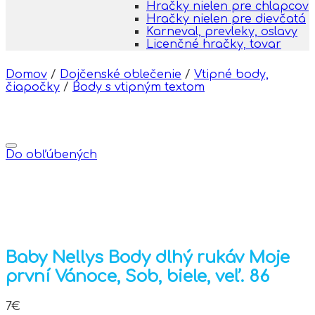
Hračky nielen pre chlapcov
Hračky nielen pre dievčatá
Karneval, prevleky, oslavy
Licenčné hračky, tovar
Domov
/
Dojčenské oblečenie
/
Vtipné body,
čiapočky
/
Body s vtipným textom
Do obľúbených
Baby Nellys Body dlhý rukáv Moje
první Vánoce, Sob, biele, veľ. 86
7
€