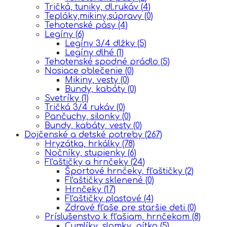
Tričká, tuniky, dl.rukáv
(4)
Tepláky,mikiny,súpravy
(0)
Tehotenské pásy
(4)
Legíny
(6)
Legíny 3/4 dlžky
(5)
Legíny dlhé
(1)
Tehotenské spodné prádlo
(5)
Nosiace oblečenie
(0)
Mikiny, vesty
(0)
Bundy, kabáty
(0)
Svetríky
(1)
Tričká 3/4 rukáv
(0)
Pančuchy, silonky
(0)
Bundy, kabáty, vesty
(0)
Dojčenské a detské potreby
(267)
Hryzátka, hrkálky
(78)
Nočníky, stupienky
(6)
Fľaštičky a hrnčeky
(24)
Športové hrnčeky, fľaštičky
(2)
Fľaštičky sklenené
(0)
Hrnčeky
(17)
Fľaštičky plastové
(4)
Zdravé fľaše pre staršie deti
(0)
Príslušenstvo k fľašiam, hrnčekom
(8)
Cumlíky, slamky, pítka
(5)