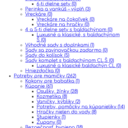
6-ti dielne sety
(0)
Perinka a vankúš – výplň
(3)
Vreckáre
(0)
Vreckáre na čokoľvek
(0)
Vreckáre na hračky
(0)
4 a 5-ti dielne sety s baldachýnom
(0)
Luxusné a klasické, s baldachýnom
Š
(0)
Výhodné sady s doplnkami
(1)
Sady sa zavinovačkou zadarmo
(0)
Sady do kolísok
(5)
Sady komplet s baldachýnom CL,Š
(0)
Luxusné a klasické,baldachýn CL
(0)
Hniezdočka
(0)
Potreby pre mamičky
(262)
Kokony pre babatka
(1)
Kúpanie
(61)
Osušky, žínky
(28)
Kozmetika
(8)
Vaničky, kýbliky
(2)
Potreby, pomôcky na kúpanieliky
(14)
Hračky nielen do vody
(8)
Stupienky
(1)
Župany
(0)
Bezpečnosť, hygiena
(18)