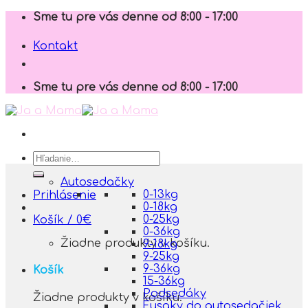
Skip
Sme tu pre vás denne od 8:00 - 17:00
to
content
Kontakt
Sme tu pre vás denne od 8:00 - 17:00
Hľadať:
Autosedačky
0-13kg
Prihlásenie
0-18kg
0-25kg
Košík /
0
€
0-36kg
Žiadne produkty v košíku.
9-18kg
9-25kg
9-36kg
Košík
15-36kg
Podsedáky
Žiadne produkty v košíku.
Fusaky do autosedačiek