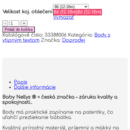
Velikost koj. oblečení
86 (12-18m)
86 (12-18m)
Vymazať
množstvo
Baby
Pridať do košíka
Nellys
Katalógové číslo:
33388006
Kategória:
Body s
Body
vtipným textom
Značka:
Doprodej
dlhý
rukáv
Moje
první
Vánoce,
Sob,
biele,
veľ.
Popis
86
Ďalšie informácie
Baby Nellys ® = česká značka – záruka kvality a
spokojnosti..
Body má praktické zapínanie na patentky, čo
uľahčí prezliekanie bábätka.
Kvalitný prírodný materiál, príjemný a mäkký na