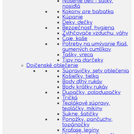
Nosenie detí - šatky,
nosidlá
Kokony pre babatka
Kúpanie
Deky, dečky
Bezpečnosť, hygiena
Zvlhčovače vzduchu, váhy
Čaje, kaše
Potreby na umývanie fliaš,
gumených cumlíkov
Tašky, vreca
Tipy na darčeky
Dojčenské oblečenie
Súpravičky, sety oblečenia
Košieľky, tielka
Body dlhý rukáv
Body krátky rukáv
Dupačky, polodupačky
Tričká
Teplákové súpravy,
tepláčky, mikiny
Sukne, šatičky
Ponožky, pančuchy,
topánočky
Kraťase, legíny