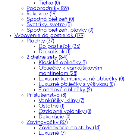
Tielka
(0)
Podbradníky
(39)
Rukavice
(19)
Spodná bielizeň
(0)
Svetríky, svetre
(5)
Spodná bielizeň, plavky
(0)
Vybavenie do postieľok
(179)
Plachty
(37)
Do postieľok
(36)
Do kolísok
(1)
2 dielne sety
(34)
Klasické obliečky
(1)
Obliečky k vankúšikovým
mantinelom
(28)
Luxusné kombinované obliečky
(0)
Luxusné obliečky s výšivkou
(0)
Flanelové obliečky
(2)
Príslušenstvo
(8)
Vankúšiky, kliny
(7)
Ostatné
(1)
Ozdobné volániky
(0)
Dekorácie
(0)
Zavinovačky
(37)
Zavinovacie na stuhy
(14)
Luxusné
(7)