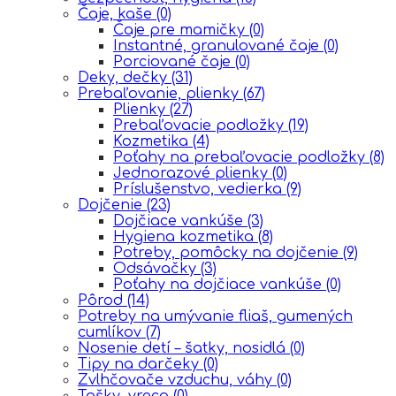
Čaje, kaše
(0)
Čaje pre mamičky
(0)
Instantné, granulované čaje
(0)
Porciované čaje
(0)
Deky, dečky
(31)
Prebaľovanie, plienky
(67)
Plienky
(27)
Prebaľovacie podložky
(19)
Kozmetika
(4)
Poťahy na prebaľovacie podložky
(8)
Jednorazové plienky
(0)
Príslušenstvo, vedierka
(9)
Dojčenie
(23)
Dojčiace vankúše
(3)
Hygiena kozmetika
(8)
Potreby, pomôcky na dojčenie
(9)
Odsávačky
(3)
Poťahy na dojčiace vankúše
(0)
Pôrod
(14)
Potreby na umývanie fliaš, gumených
cumlíkov
(7)
Nosenie detí – šatky, nosidlá
(0)
Tipy na darčeky
(0)
Zvlhčovače vzduchu, váhy
(0)
Tašky, vreca
(0)