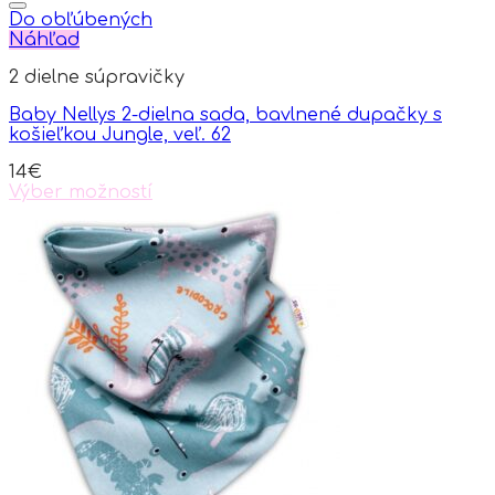
Do obľúbených
Náhľad
2 dielne súpravičky
Baby Nellys 2-dielna sada, bavlnené dupačky s
košieľkou Jungle, veľ. 62
14
€
Výber možností
This
product
has
multiple
variants.
The
options
may
be
chosen
on
the
product
page