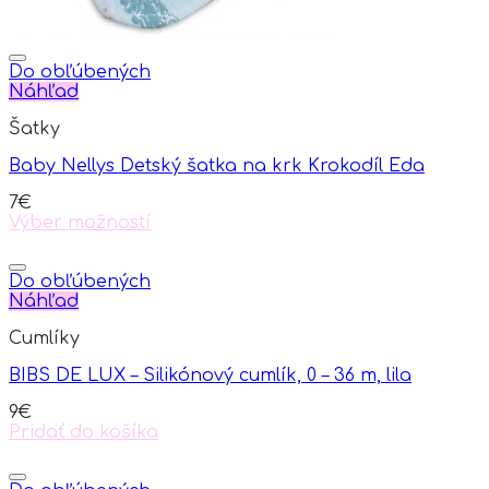
Do obľúbených
Náhľad
Šatky
Baby Nellys Detský šatka na krk Krokodíl Eda
7
€
Výber možností
This
product
has
Do obľúbených
multiple
Náhľad
variants.
Cumlíky
The
options
BIBS DE LUX – Silikónový cumlík, 0 – 36 m, lila
may
be
9
€
chosen
Pridať do košíka
on
the
product