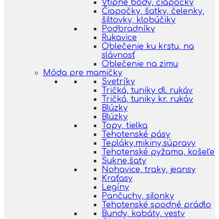
Vtipné body, čiapočky
Čiapočky, šatky, čelenky,
šiltovky, klobúčiky
Podbradníky
Rukavice
Oblečenie ku krstu, na
slávnosť
Oblečenie na zimu
Móda pre mamičky
Svetríky
Tričká, tuniky dl. rukáv
Tričká, tuniky kr. rukáv
Blúzky
Blúzky
Topy, tielka
Tehotenské pásy
Tepláky,mikiny,súpravy
Tehotenské pyžama, košeľe
Sukne,šaty
Nohavice, traky, jeansy
Kraťasy
Legíny
Pančuchy, silonky
Tehotenské spodné prádlo
Bundy, kabáty, vesty