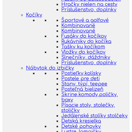
Hračky nielen na cesty
Príslušenstvo, doplnky
Kočíky
Športové a golfové
Kombinované
Kombinované
Fusáky do kočíkov
Rukávniky do kočíka
Tašky ku kočíkom
Vložky do kočíkov
Slnečníky, dáždniky
Príslušenstvo, doplnky
Nábytok do izbičky
Postieľky,kolísky
Postele pre deti
Stany, týpí, teepee
Posteľná bielizeň
Skrine,komody,poličky,
boxy
Písacie stoly, stolečky,
stoličky
Jedálenské stolíky stolčeky
Detská kresielka
Detské pohovky
Lustre, lampičky