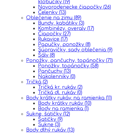
klobúčiky
(19)
Novorodenecke čiapočky
(26)
Čelenky
(13)
Oblečenie na zimu
(89)
Bundy, kabátiky
(3)
Kombinézy, overaly
(17)
Čiapočky
(27)
Rukavice
(17)
Papučky, ponožky
(8)
Súpravičky, sady oblečenia
(9)
Šály
(8)
Ponožky, pančuchy, topánočky
(71)
Ponožky, topánočky
(58)
Pančuchy
(13)
Nakolenniky
(0)
Tričká
(2)
Tričká kr. rukáv
(2)
Tričká dl. rukáv
(0)
Body krátky rukáv, na ramienka
(11)
Body krátky rukáv
(10)
Body na ramienka
(1)
Sukne, šatičky
(12)
Šatičky
(9)
Sukne
(3)
Body dlhý rukáv
(13)