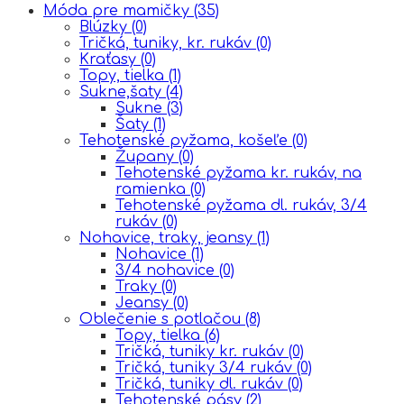
Móda pre mamičky
(35)
Blúzky
(0)
Tričká, tuniky, kr. rukáv
(0)
Kraťasy
(0)
Topy, tielka
(1)
Sukne,šaty
(4)
Sukne
(3)
Šaty
(1)
Tehotenské pyžama, košeľe
(0)
Župany
(0)
Tehotenské pyžama kr. rukáv, na
ramienka
(0)
Tehotenské pyžama dl. rukáv, 3/4
rukáv
(0)
Nohavice, traky, jeansy
(1)
Nohavice
(1)
3/4 nohavice
(0)
Traky
(0)
Jeansy
(0)
Oblečenie s potlačou
(8)
Topy, tielka
(6)
Tričká, tuniky kr. rukáv
(0)
Tričká, tuniky 3/4 rukáv
(0)
Tričká, tuniky dl. rukáv
(0)
Tehotenské pásy
(2)