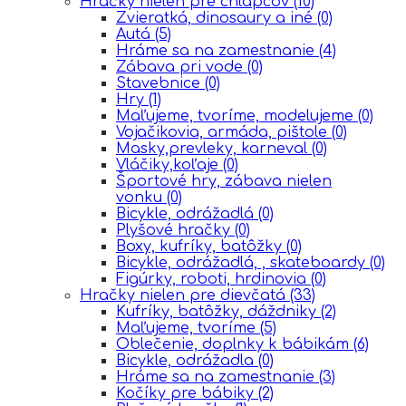
Hračky nielen pre chlapcov
(10)
Zvieratká, dinosaury a iné
(0)
Autá
(5)
Hráme sa na zamestnanie
(4)
Zábava pri vode
(0)
Stavebnice
(0)
Hry
(1)
Maľujeme, tvoríme, modelujeme
(0)
Vojačikovia, armáda, pištole
(0)
Masky,prevleky, karneval
(0)
Vláčiky,koľaje
(0)
Športové hry, zábava nielen
vonku
(0)
Bicykle, odrážadlá
(0)
Plyšové hračky
(0)
Boxy, kufríky, batôžky
(0)
Bicykle, odrážadlá, , skateboardy
(0)
Figúrky, roboti, hrdinovia
(0)
Hračky nielen pre dievčatá
(33)
Kufríky, batôžky, dáždniky
(2)
Maľujeme, tvoríme
(5)
Oblečenie, doplnky k bábikám
(6)
Bicykle, odrážadla
(0)
Hráme sa na zamestnanie
(3)
Kočíky pre bábiky
(2)