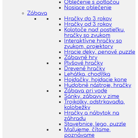
Oblečenie s potlačou
Nosiace oblečenie
Zábava
Hračky do 3 rokov
Hračky od 3 rokov
Kolotoče nad postieľku,
hračky so zvukom
Interaktívne hračky so
zvukom, projektory
Hracie deky, penové puzzle
Zábavné hry
Plyšové hračky
Drevené hračky
Lehátka, chodítka
Hojdačky, hojdacie kone
Hudobné nástroje, hračky
Zábava pri vode
Sánky, zábavy v zime
Trojkolky, odstrkavadla,
kolobežky
Hračky a nábytok na
záhradu
Stavebnice, lego, puzzle
Maľujeme, čítame,
poznávame