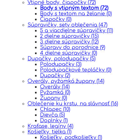
Vtipné body, čiapočky
(72)
Body s vtipným textom
(72)
Body s textom na želanie
(0)
Čiapočky
(0)
Súpravičky, sety oblečenia
(47)
5 a viacdielne súpravičky
(11)
2 dielne súpravičky
(15)
3 dielne súpravičky
(12)
Súpravy do porodnice
(9)
4 dielne súpravičky
(0)
Dupačky, polodupačky
(5)
Polodupačky
(3)
Polodupačkové tepláčky
(0)
Dupačky
(2)
Overály, pyžamká,župany
(14)
Overály
(14)
Pyžamká
(0)
Župany
(0)
Oblečenie ku krstu, na slávnosť
(16)
Chlapec
(10)
Dievča
(5)
Doplnky
(1)
Kraťase, legíny
(4)
Košieľky, tielka
(1)
Košieľky, podkošieľky
(1)