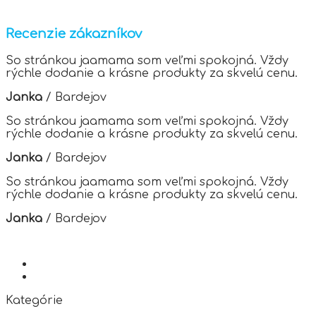
has
multiple
variants.
Recenzie zákazníkov
The
options
So stránkou jaamama som veľmi spokojná. Vždy
may
rýchle dodanie a krásne produkty za skvelú cenu.
be
chosen
Janka
/
Bardejov
on
the
So stránkou jaamama som veľmi spokojná. Vždy
product
rýchle dodanie a krásne produkty za skvelú cenu.
page
Janka
/
Bardejov
So stránkou jaamama som veľmi spokojná. Vždy
rýchle dodanie a krásne produkty za skvelú cenu.
Janka
/
Bardejov
Kategórie