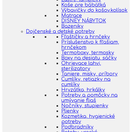
Koše pre bábätká
Výbavičky do košov,kolísok
Matrace
DISNEY NÁBYTOK
Bazeniky
Dojčenské a detské potreby
Fľaštičky a hrnčeky
Príslušenstvo k fľašiam,
hrnčekom
Termoboxy, termosky
Boxy na desiatu, sáčky
Ohrievace lahvi,
sterilizatory
Taniere, misky, príbory
Cumlíky, retiazky na
cumlíky
Hryzátka, hrkálky
Potreby a pomôcky na
umývanie fliaš
Nočníky, stupienky
Plienky
Kozmetika, hygienické
potreby
Podbradníky