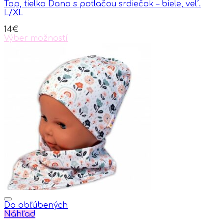
Top, tielko Dana s potlačou srdiečok – biele, vel´.
L/XL
14
€
Výber možností
This
product
has
multiple
variants.
The
options
may
be
chosen
on
the
product
page
Do obľúbených
Náhľad