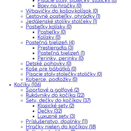
Písacie stoly, stolečky, stoličky
(0)
Boxy na hračky
(0)
Výbavičky do košov,kolísok
(0)
Cestovné postieľky, ohrádky
(1)
Jedálenské stolíky stolčeky
(1)
Postieľky,kolísky
(0)
Postieľky
(0)
Kolísky
(0)
Posteľná bielizeň
(4)
Prestieradla
(3)
Posteľná bielizeň
(1)
Perinky, perinky
(0)
Detské pohovky
(0)
Koše pre bábätká
(0)
Písacie stoly,stolečky,stoličky
(0)
Koberce, podložky
(0)
Kočíky
(106)
Športové a golfové
(2)
Rukávniky do kočíka
(22)
Sety, dečky do kočíkov
(37)
Klasické sety
(2)
Dečky
(32)
Luxusné sety
(3)
Príslušenstvo, doplnky
(11)
Hračky nielen do kočíkov
(18)