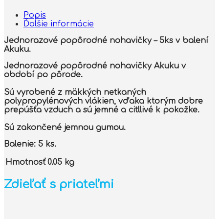
S,
Akuku
Popis
Ďalšie informácie
Jednorazové popôrodné nohavičky – 5ks v balení
Akuku.
Jednorazové popôrodné nohavičky Akuku v
období po pôrode.
Sú vyrobené z mäkkých netkaných
polypropylénových vlákien, vďaka ktorým dobre
prepúšťa vzduch a sú jemné a citllivé k pokožke.
Sú zakončené jemnou gumou.
Balenie:
5 ks.
Hmotnosť
0.05 kg
Zdieľať s priateľmi