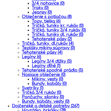
3/4 nohavice
(0)
Traky
(0)
Jeansy
(0)
Oblečenie s potlačou
(8)
Topy, tielka
(6)
Tričká, tuniky kr. rukáv
(0)
Tričká, tuniky 3/4 rukáv
(0)
Tričká, tuniky dl. rukáv
(0)
Tehotenské pásy
(2)
Tričká, tuniky, dl.rukáv
(4)
Tepláky,mikiny,súpravy
(0)
Tehotenské pásy
(4)
Legíny
(6)
Legíny 3/4 dlžky
(5)
Legíny dlhé
(1)
Tehotenské spodné prádlo
(5)
Nosiace oblečenie
(0)
Mikiny, vesty
(0)
Bundy, kabáty
(0)
Svetríky
(1)
Tričká 3/4 rukáv
(0)
Pančuchy, silonky
(0)
Bundy, kabáty, vesty
(0)
Dojčenské a detské potreby
(267)
Hryzátka, hrkálky
(78)