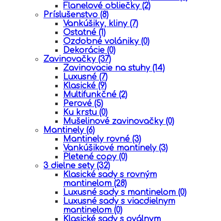
Flanelové obliečky
(2)
Príslušenstvo
(8)
Vankúšiky, kliny
(7)
Ostatné
(1)
Ozdobné volániky
(0)
Dekorácie
(0)
Zavinovačky
(37)
Zavinovacie na stuhy
(14)
Luxusné
(7)
Klasické
(9)
Multifunkčné
(2)
Perové
(5)
Ku krstu
(0)
Mušelinové zavinovačky
(0)
Mantinely
(6)
Mantinely rovné
(3)
Vankúšikové mantinely
(3)
Pletené copy
(0)
3 dielne sety
(32)
Klasické sady s rovným
mantinelom
(28)
Luxusné sady s mantinelom
(0)
Luxusné sady s viacdielnym
mantinelom
(0)
Klasické sady s oválnym