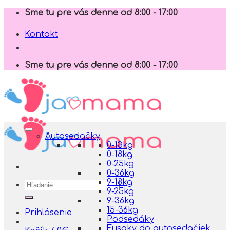
Skip
Sme tu pre vás denne od 8:00 - 17:00
to
content
Kontakt
Sme tu pre vás denne od 8:00 - 17:00
Autosedačky
0-13kg
0-18kg
0-25kg
0-36kg
9-18kg
Hľadať:
9-25kg
9-36kg
15-36kg
Prihlásenie
Podsedáky
Fusaky do autosedačiek