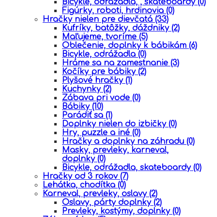
Bicykle, odrážadlá, , skateboardy
(0)
Figúrky, roboti, hrdinovia
(0)
Hračky nielen pre dievčatá
(33)
Kufríky, batôžky, dáždniky
(2)
Maľujeme, tvoríme
(5)
Oblečenie, doplnky k bábikám
(6)
Bicykle, odrážadla
(0)
Hráme sa na zamestnanie
(3)
Kočíky pre bábiky
(2)
Plyšové hračky
(1)
Kuchynky
(2)
Zábava pri vode
(0)
Bábiky
(10)
Parádiť sa
(1)
Doplnky nielen do izbičky
(0)
Hry, puzzle a iné
(0)
Hračky a doplnky na záhradu
(0)
Masky, prevleky, karneval,
doplnky
(0)
Bicykle, odrážadla, skateboardy
(0)
Hračky od 3 rokov
(7)
Lehátka, chodítka
(0)
Karneval, prevleky, oslavy
(2)
Oslavy, párty doplnky
(2)
Prevleky, kostýmy, doplnky
(0)