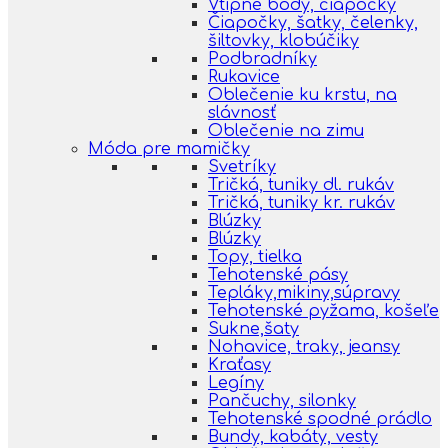
Vtipné body, čiapočky
Čiapočky, šatky, čelenky,
šiltovky, klobúčiky
Podbradníky
Rukavice
Oblečenie ku krstu, na
slávnosť
Oblečenie na zimu
Móda pre mamičky
Svetríky
Tričká, tuniky dl. rukáv
Tričká, tuniky kr. rukáv
Blúzky
Blúzky
Topy, tielka
Tehotenské pásy
Tepláky,mikiny,súpravy
Tehotenské pyžama, košeľe
Sukne,šaty
Nohavice, traky, jeansy
Kraťasy
Legíny
Pančuchy, silonky
Tehotenské spodné prádlo
Bundy, kabáty, vesty