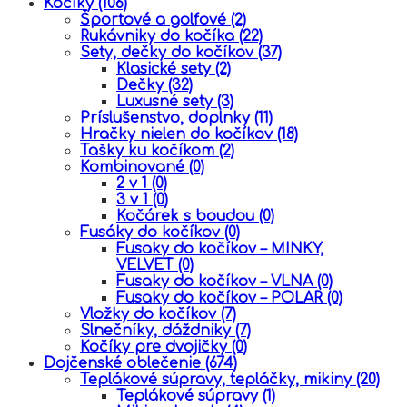
Kočíky
(106)
Športové a golfové
(2)
Rukávniky do kočíka
(22)
Sety, dečky do kočíkov
(37)
Klasické sety
(2)
Dečky
(32)
Luxusné sety
(3)
Príslušenstvo, doplnky
(11)
Hračky nielen do kočíkov
(18)
Tašky ku kočíkom
(2)
Kombinované
(0)
2 v 1
(0)
3 v 1
(0)
Kočárek s boudou
(0)
Fusáky do kočíkov
(0)
Fusaky do kočíkov – MINKY,
VELVET
(0)
Fusaky do kočíkov – VLNA
(0)
Fusaky do kočíkov – POLAR
(0)
Vložky do kočíkov
(7)
Slnečníky, dáždniky
(7)
Kočíky pre dvojičky
(0)
Dojčenské oblečenie
(674)
Teplákové súpravy, tepláčky, mikiny
(20)
Teplákové súpravy
(1)