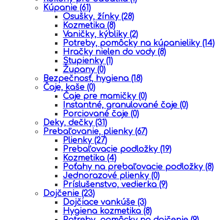
Kúpanie
(61)
Osušky, žínky
(28)
Kozmetika
(8)
Vaničky, kýbliky
(2)
Potreby, pomôcky na kúpanieliky
(14)
Hračky nielen do vody
(8)
Stupienky
(1)
Župany
(0)
Bezpečnosť, hygiena
(18)
Čaje, kaše
(0)
Čaje pre mamičky
(0)
Instantné, granulované čaje
(0)
Porciované čaje
(0)
Deky, dečky
(31)
Prebaľovanie, plienky
(67)
Plienky
(27)
Prebaľovacie podložky
(19)
Kozmetika
(4)
Poťahy na prebaľovacie podložky
(8)
Jednorazové plienky
(0)
Príslušenstvo, vedierka
(9)
Dojčenie
(23)
Dojčiace vankúše
(3)
Hygiena kozmetika
(8)
Potreby, pomôcky na dojčenie
(9)