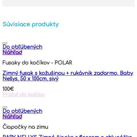
Súvisiace produkty
Do obľúbených
Náhľad
Fusaky do kočíkov - POLAR
Zimný fusak s kožušinou + rukávnik zadarmo, Baby
Nellys, 50 x 100cm, sivý
100
€
Pridať do košíka
Do obľúbených
Náhľad
Čiapočky na zimu