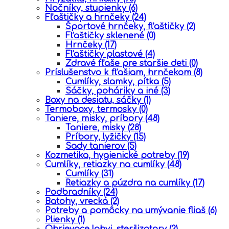
Nočníky, stupienky
(6)
Fľaštičky a hrnčeky
(24)
Športové hrnčeky, fľaštičky
(2)
Fľaštičky sklenené
(0)
Hrnčeky
(17)
Fľaštičky plastové
(4)
Zdravé fľaše pre staršie deti
(0)
Príslušenstvo k fľašiam, hrnčekom
(8)
Cumlíky, slamky, pítka
(5)
Sáčky, poháriky a iné
(3)
Boxy na desiatu, sáčky
(1)
Termoboxy, termosky
(0)
Taniere, misky, príbory
(48)
Taniere, misky
(28)
Príbory, lyžičky
(15)
Sady tanierov
(5)
Kozmetika, hygienické potreby
(19)
Cumlíky, retiazky na cumlíky
(48)
Cumlíky
(31)
Retiazky a púzdra na cumlíky
(17)
Podbradníky
(24)
Batohy, vrecká
(2)
Potreby a pomôcky na umývanie fliaš
(6)
Plienky
(1)
Ohrievace lahvi, sterilizatory
(2)