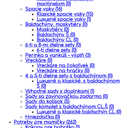
mantinelom
(0)
Spacie vaky
(16)
Klasické spacie vaky
(15)
Luxusné spacie vaky
(1)
Baldachýny, moskytiéry
(0)
Moskytiéry
(0)
Baldachýny Š
(0)
Baldachýny CL
(0)
6-ti a 8-mi dielne sety
(0)
6-ti dielne sety
(0)
Perinka a vankúš – výplň
(3)
Vreckáre
(0)
Vreckáre na čokoľvek
(0)
Vreckáre na hračky
(0)
4 a 5-ti dielne sety s baldachýnom
(0)
Luxusné a klasické, s baldachýnom
Š
(0)
Výhodné sady s doplnkami
(1)
Sady sa zavinovačkou zadarmo
(0)
Sady do kolísok
(5)
Sady komplet s baldachýnom CL,Š
(0)
Luxusné a klasické,baldachýn CL
(0)
Hniezdočka
(0)
Potreby pre mamičky
(262)
Kokony pre babatka
(1)