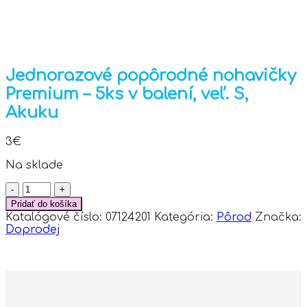
Jednorazové popôrodné nohavičky
Premium – 5ks v balení, veľ. S,
Akuku
3
€
Na sklade
množstvo
Jednorazové
Pridať do košíka
popôrodné
Katalógové číslo:
07124201
Kategória:
Pôrod
Značka:
nohavičky
Doprodej
Premium
-
5ks
v
balení,
veľ.