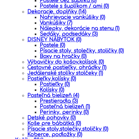
Postele bez šuplíku
(0)
Postele s šuplíkom / ami
(0)
Dekoracje, doplňky
(14)
Nahrievacie vankúšiky
(0)
Vankúšiky
(7)
Nálepky, dekorácie na stenu
(1)
Sedáky, podsedáky
(3)
DISNEY NÁBYTOK
(0)
Postele
(0)
Písacie stoly, stolečky, stoličky
(0)
Boxy na hračky
(0)
Výbavičky do košov,kolísok
(0)
Cestovné postieľky, ohrádky
(1)
Jedálenské stolíky stolčeky
(1)
Postieľky,kolísky
(0)
Postieľky
(0)
Kolísky
(0)
Posteľná bielizeň
(4)
Prestieradla
(3)
Posteľná bielizeň
(1)
Perinky, perinky
(0)
Detské pohovky
(0)
Koše pre bábätká
(0)
Písacie stoly,stolečky,stoličky
(0)
Koberce, podložky
(0)