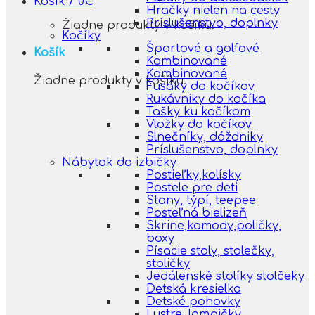
Košík /
0
€
Hračky nielen na cesty
Príslušenstvo, doplnky
Žiadne produkty v košíku.
Kočíky
Športové a golfové
Košík
Kombinované
Kombinované
Žiadne produkty v košíku.
Fusáky do kočíkov
Rukávniky do kočíka
Tašky ku kočíkom
Vložky do kočíkov
Slnečníky, dáždniky
Príslušenstvo, doplnky
Nábytok do izbičky
Postieľky,kolísky
Postele pre deti
Stany, týpí, teepee
Posteľná bielizeň
Skrine,komody,poličky,
boxy
Písacie stoly, stolečky,
stoličky
Jedálenské stolíky stolčeky
Detská kresielka
Detské pohovky
Lustre, lampičky