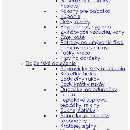
Nosenie detí - šatky,
nosidlá
Kokony pre babatka
Kúpanie
Deky, dečky
Bezpečnosť, hygiena
Zvlhčovače vzduchu, váhy
Čaje, kaše
Potreby na umývanie fliaš,
gumených cumlíkov
Tašky, vreca
Tipy na darčeky
Dojčenské oblečenie
Súpravičky, sety oblečenia
Košieľky, tielka
Body dlhý rukáv
Body krátky rukáv
Dupačky, polodupačky
Tričká
Teplákové súpravy,
tepláčky, mikiny
Sukne, šatičky
Ponožky, pančuchy,
topánočky
Kraťase, legíny