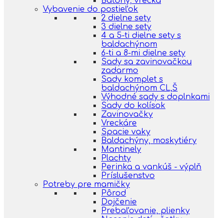
Batohy, vrecká
Vybavenie do postieľok
2 dielne sety
3 dielne sety
4 a 5-ti dielne sety s
baldachýnom
6-ti a 8-mi dielne sety
Sady sa zavinovačkou
zadarmo
Sady komplet s
baldachýnom CL,Š
Výhodné sady s doplnkami
Sady do kolísok
Zavinovačky
Vreckáre
Spacie vaky
Baldachýny, moskytiéry
Mantinely
Plachty
Perinka a vankúš - výplň
Príslušenstvo
Potreby pre mamičky
Pôrod
Dojčenie
Prebaľovanie, plienky