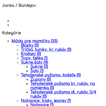
Janka
/
Bardejov
Kategórie
Móda pre mamičky
(35)
Blúzky
(0)
Tričká, tuniky, kr. rukáv
(0)
Kraťasy
(0)
Topy, tielka
(1)
Sukne,šaty
(4)
Sukne
(3)
Šaty
(1)
Tehotenské pyžama, košeľe
(0)
Župany
(0)
Tehotenské pyžama kr. rukáv, na
ramienka
(0)
Tehotenské pyžama dl. rukáv, 3/4
rukáv
(0)
Nohavice, traky, jeansy
(1)
Nohavice
(1)