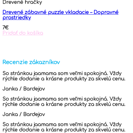
Drevené hračky
The
options
Drevené zábavné puzzle vkladacie – Dopravné
may
prostriedky
be
chosen
7
€
on
Pridať do košíka
the
product
page
Recenzie zákazníkov
So stránkou jaamama som veľmi spokojná. Vždy
rýchle dodanie a krásne produkty za skvelú cenu.
Janka
/
Bardejov
So stránkou jaamama som veľmi spokojná. Vždy
rýchle dodanie a krásne produkty za skvelú cenu.
Janka
/
Bardejov
So stránkou jaamama som veľmi spokojná. Vždy
rýchle dodanie a krásne produkty za skvelú cenu.