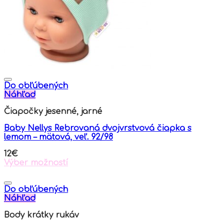
chosen
on
the
product
page
Do obľúbených
Náhľad
Čiapočky jesenné, jarné
Baby Nellys Rebrovaná dvojvrstvová čiapka s
lemom – mätová, veľ. 92/98
12
€
Výber možností
This
product
has
Do obľúbených
multiple
Náhľad
variants.
Body krátky rukáv
The