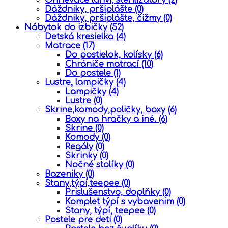
Dáždniky, pršiplášte
(0)
Dáždniky, pršiplášte, čižmy
(0)
Nábytok do izbičky
(52)
Detská kresielka
(4)
Matrace
(17)
Do postielok, kolísky
(6)
Chrániče matrací
(10)
Do postele
(1)
Lustre, lampičky
(4)
Lampičky
(4)
Lustre
(0)
Skrine,komody,poličky, boxy
(6)
Boxy na hračky a iné.
(6)
Skrine
(0)
Komody
(0)
Regály
(0)
Skrinky
(0)
Nočné stolíky
(0)
Bazeniky
(0)
Stany,týpí,teepee
(0)
Prislušenstvo, doplňky
(0)
Komplet týpí s vybavením
(0)
Stany, týpí, teepee
(0)
Postele pre deti
(0)