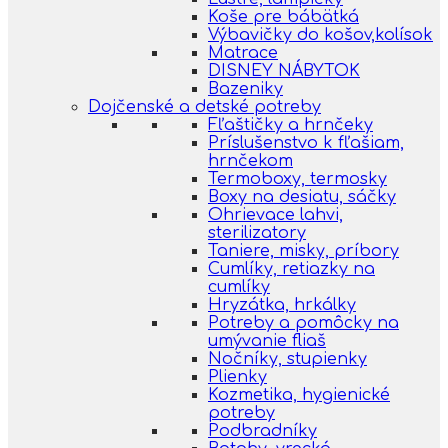
Koše pre bábätká
Výbavičky do košov,kolísok
Matrace
DISNEY NÁBYTOK
Bazeniky
Dojčenské a detské potreby
Fľaštičky a hrnčeky
Príslušenstvo k fľašiam,
hrnčekom
Termoboxy, termosky
Boxy na desiatu, sáčky
Ohrievace lahvi,
sterilizatory
Taniere, misky, príbory
Cumlíky, retiazky na
cumlíky
Hryzátka, hrkálky
Potreby a pomôcky na
umývanie fliaš
Nočníky, stupienky
Plienky
Kozmetika, hygienické
potreby
Podbradníky