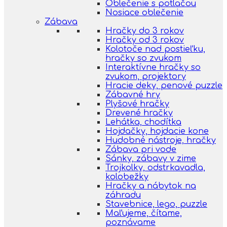
Oblečenie s potlačou
Nosiace oblečenie
Zábava
Hračky do 3 rokov
Hračky od 3 rokov
Kolotoče nad postieľku,
hračky so zvukom
Interaktívne hračky so
zvukom, projektory
Hracie deky, penové puzzle
Zábavné hry
Plyšové hračky
Drevené hračky
Lehátka, chodítka
Hojdačky, hojdacie kone
Hudobné nástroje, hračky
Zábava pri vode
Sánky, zábavy v zime
Trojkolky, odstrkavadla,
kolobežky
Hračky a nábytok na
záhradu
Stavebnice, lego, puzzle
Maľujeme, čítame,
poznávame