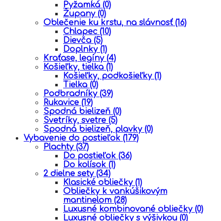
Pyžamká
(0)
Župany
(0)
Oblečenie ku krstu, na slávnosť
(16)
Chlapec
(10)
Dievča
(5)
Doplnky
(1)
Kraťase, legíny
(4)
Košieľky, tielka
(1)
Košieľky, podkošieľky
(1)
Tielka
(0)
Podbradníky
(39)
Rukavice
(19)
Spodná bielizeň
(0)
Svetríky, svetre
(5)
Spodná bielizeň, plavky
(0)
Vybavenie do postieľok
(179)
Plachty
(37)
Do postieľok
(36)
Do kolísok
(1)
2 dielne sety
(34)
Klasické obliečky
(1)
Obliečky k vankúšikovým
mantinelom
(28)
Luxusné kombinované obliečky
(0)
Luxusné obliečky s výšivkou
(0)