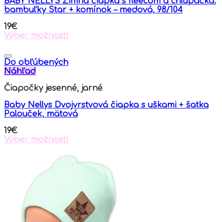
BABY NELLYS Zimná čiapka s fleecom a chlupáčka.
bambuľky Star + komínok – medová, 98/104
19
€
Výber možností
This
product
has
Do obľúbených
multiple
Náhľad
variants.
Čiapočky jesenné, jarné
The
options
Baby Nellys Dvojvrstvová čiapka s uškami + šatka
may
Palouček, mätová
be
chosen
19
€
on
Výber možností
the
This
product
product
page
has
multiple
variants.
The
options
may
be