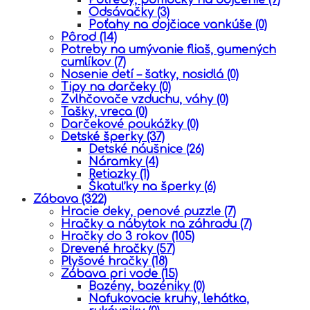
Odsávačky
(3)
Poťahy na dojčiace vankúše
(0)
Pôrod
(14)
Potreby na umývanie fliaš, gumených
cumlíkov
(7)
Nosenie detí – šatky, nosidlá
(0)
Tipy na darčeky
(0)
Zvlhčovače vzduchu, váhy
(0)
Tašky, vreca
(0)
Darčekové poukážky
(0)
Detské šperky
(37)
Detské náušnice
(26)
Náramky
(4)
Retiazky
(1)
Škatuľky na šperky
(6)
Zábava
(322)
Hracie deky, penové puzzle
(7)
Hračky a nábytok na záhradu
(7)
Hračky do 3 rokov
(105)
Drevené hračky
(57)
Plyšové hračky
(18)
Zábava pri vode
(15)
Bazény, bazéniky
(0)
Nafukovacie kruhy, lehátka,