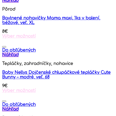
Náhľad
Pôrod
Bavlnené nohavičky Mama maxi, 1ks v balení,
béžové, veľ. XL
8
€
Výber možností
This
product
has
Do obľúbených
multiple
Náhľad
variants.
Tepláčky, zahradníčky, nohavice
The
options
Baby Nellys Dojčenské chlupáčkové tepláčky Cute
may
Bunny – modré, veľ. 68
be
chosen
9
€
on
Výber možností
the
This
product
product
page
has
Do obľúbených
multiple
Náhľad
variants.