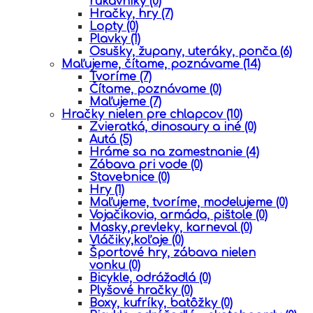
rukávniky
(0)
Hračky, hry
(7)
Lopty
(0)
Plavky
(1)
Osušky, župany, uteráky, ponča
(6)
Maľujeme, čítame, poznávame
(14)
Tvoríme
(7)
Čítame, poznávame
(0)
Maľujeme
(7)
Hračky nielen pre chlapcov
(10)
Zvieratká, dinosaury a iné
(0)
Autá
(5)
Hráme sa na zamestnanie
(4)
Zábava pri vode
(0)
Stavebnice
(0)
Hry
(1)
Maľujeme, tvoríme, modelujeme
(0)
Vojačikovia, armáda, pištole
(0)
Masky,prevleky, karneval
(0)
Vláčiky,koľaje
(0)
Športové hry, zábava nielen
vonku
(0)
Bicykle, odrážadlá
(0)
Plyšové hračky
(0)
Boxy, kufríky, batôžky
(0)