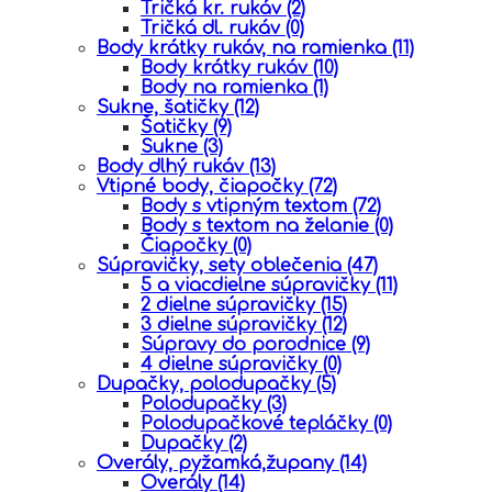
Tričká kr. rukáv
(2)
Tričká dl. rukáv
(0)
Body krátky rukáv, na ramienka
(11)
Body krátky rukáv
(10)
Body na ramienka
(1)
Sukne, šatičky
(12)
Šatičky
(9)
Sukne
(3)
Body dlhý rukáv
(13)
Vtipné body, čiapočky
(72)
Body s vtipným textom
(72)
Body s textom na želanie
(0)
Čiapočky
(0)
Súpravičky, sety oblečenia
(47)
5 a viacdielne súpravičky
(11)
2 dielne súpravičky
(15)
3 dielne súpravičky
(12)
Súpravy do porodnice
(9)
4 dielne súpravičky
(0)
Dupačky, polodupačky
(5)
Polodupačky
(3)
Polodupačkové tepláčky
(0)
Dupačky
(2)
Overály, pyžamká,župany
(14)
Overály
(14)