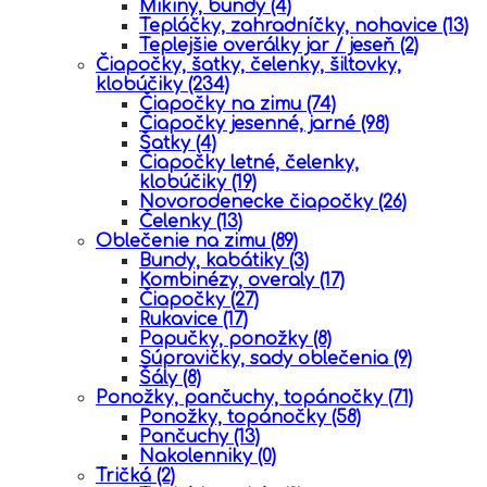
Mikiny, bundy
(4)
Tepláčky, zahradníčky, nohavice
(13)
Teplejšie overálky jar / jeseň
(2)
Čiapočky, šatky, čelenky, šiltovky,
klobúčiky
(234)
Čiapočky na zimu
(74)
Čiapočky jesenné, jarné
(98)
Šatky
(4)
Čiapočky letné, čelenky,
klobúčiky
(19)
Novorodenecke čiapočky
(26)
Čelenky
(13)
Oblečenie na zimu
(89)
Bundy, kabátiky
(3)
Kombinézy, overaly
(17)
Čiapočky
(27)
Rukavice
(17)
Papučky, ponožky
(8)
Súpravičky, sady oblečenia
(9)
Šály
(8)
Ponožky, pančuchy, topánočky
(71)
Ponožky, topánočky
(58)
Pančuchy
(13)
Nakolenniky
(0)
Tričká
(2)