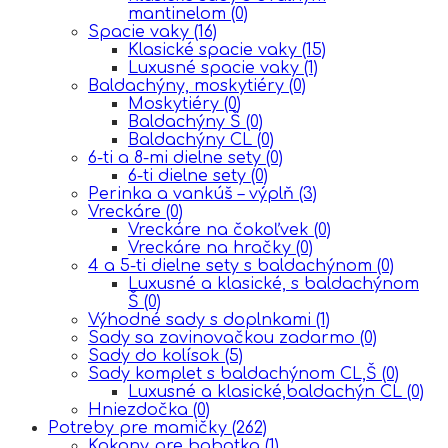
mantinelom
(0)
Spacie vaky
(16)
Klasické spacie vaky
(15)
Luxusné spacie vaky
(1)
Baldachýny, moskytiéry
(0)
Moskytiéry
(0)
Baldachýny Š
(0)
Baldachýny CL
(0)
6-ti a 8-mi dielne sety
(0)
6-ti dielne sety
(0)
Perinka a vankúš – výplň
(3)
Vreckáre
(0)
Vreckáre na čokoľvek
(0)
Vreckáre na hračky
(0)
4 a 5-ti dielne sety s baldachýnom
(0)
Luxusné a klasické, s baldachýnom
Š
(0)
Výhodné sady s doplnkami
(1)
Sady sa zavinovačkou zadarmo
(0)
Sady do kolísok
(5)
Sady komplet s baldachýnom CL,Š
(0)
Luxusné a klasické,baldachýn CL
(0)
Hniezdočka
(0)
Potreby pre mamičky
(262)
Kokony pre babatka
(1)