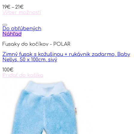
19
€
–
21
€
Výber možností
This
product
has
Do obľúbených
multiple
Náhľad
variants.
Fusaky do kočíkov - POLAR
The
options
Zimný fusak s kožušinou + rukávnik zadarmo, Baby
may
Nellys, 50 x 100cm, sivý
be
chosen
100
€
on
Pridať do košíka
the
product
page