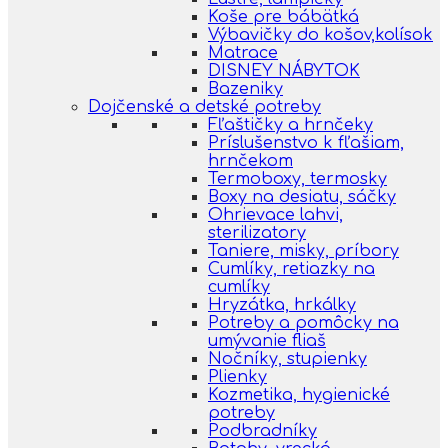
Koše pre bábätká
Výbavičky do košov,kolísok
Matrace
DISNEY NÁBYTOK
Bazeniky
Dojčenské a detské potreby
Fľaštičky a hrnčeky
Príslušenstvo k fľašiam,
hrnčekom
Termoboxy, termosky
Boxy na desiatu, sáčky
Ohrievace lahvi,
sterilizatory
Taniere, misky, príbory
Cumlíky, retiazky na
cumlíky
Hryzátka, hrkálky
Potreby a pomôcky na
umývanie fliaš
Nočníky, stupienky
Plienky
Kozmetika, hygienické
potreby
Podbradníky