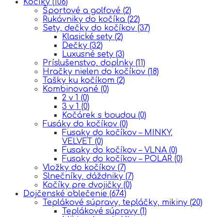
Kočíky
(106)
Športové a golfové
(2)
Rukávniky do kočíka
(22)
Sety, dečky do kočíkov
(37)
Klasické sety
(2)
Dečky
(32)
Luxusné sety
(3)
Príslušenstvo, doplnky
(11)
Hračky nielen do kočíkov
(18)
Tašky ku kočíkom
(2)
Kombinované
(0)
2 v 1
(0)
3 v 1
(0)
Kočárek s boudou
(0)
Fusáky do kočíkov
(0)
Fusaky do kočíkov – MINKY,
VELVET
(0)
Fusaky do kočíkov – VLNA
(0)
Fusaky do kočíkov – POLAR
(0)
Vložky do kočíkov
(7)
Slnečníky, dáždniky
(7)
Kočíky pre dvojičky
(0)
Dojčenské oblečenie
(674)
Teplákové súpravy, tepláčky, mikiny
(20)
Teplákové súpravy
(1)