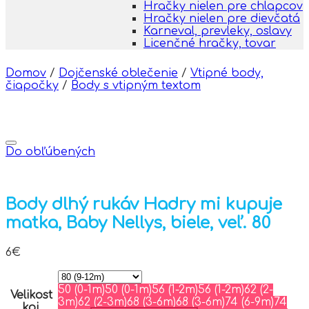
Hračky nielen pre chlapcov
Hračky nielen pre dievčatá
Karneval, prevleky, oslavy
Licenčné hračky, tovar
Domov
/
Dojčenské oblečenie
/
Vtipné body,
čiapočky
/
Body s vtipným textom
Do obľúbených
Body dlhý rukáv Hadry mi kupuje
matka, Baby Nellys, biele, veľ. 80
6
€
50 (0-1m)
50 (0-1m)
56 (1-2m)
56 (1-2m)
62 (2-
Velikost
3m)
62 (2-3m)
68 (3-6m)
68 (3-6m)
74 (6-9m)
74
koj.