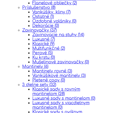
Flanelové obliečky
(2)
Príslušenstvo
(8)
Vankúšiky, kliny
(7)
Ostatné
(1)
Ozdobné volániky
(0)
Dekorácie
(0)
Zavinovačky
(37)
Zavinovacie na stuhy
(14)
Luxusné
(7)
Klasické
(9)
Multifunkčné
(2)
Perové
(5)
Ku krstu
(0)
Mušelinové zavinovačky
(0)
Mantinely
(6)
Mantinely rovné
(3)
Vankúšikové mantinely
(3)
Pletené copy
(0)
3 dielne sety
(32)
Klasické sady s rovným
mantinelom
(28)
Luxusné sady s mantinelom
(0)
Luxusné sady s viacdielnym
mantinelom
(0)
Klasické sady s oválnym