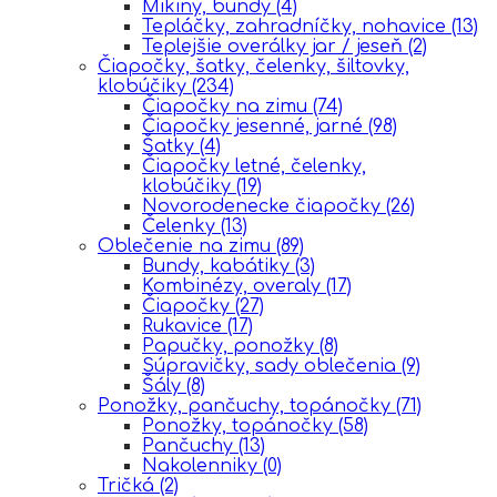
Mikiny, bundy
(4)
Tepláčky, zahradníčky, nohavice
(13)
Teplejšie overálky jar / jeseň
(2)
Čiapočky, šatky, čelenky, šiltovky,
klobúčiky
(234)
Čiapočky na zimu
(74)
Čiapočky jesenné, jarné
(98)
Šatky
(4)
Čiapočky letné, čelenky,
klobúčiky
(19)
Novorodenecke čiapočky
(26)
Čelenky
(13)
Oblečenie na zimu
(89)
Bundy, kabátiky
(3)
Kombinézy, overaly
(17)
Čiapočky
(27)
Rukavice
(17)
Papučky, ponožky
(8)
Súpravičky, sady oblečenia
(9)
Šály
(8)
Ponožky, pančuchy, topánočky
(71)
Ponožky, topánočky
(58)
Pančuchy
(13)
Nakolenniky
(0)
Tričká
(2)