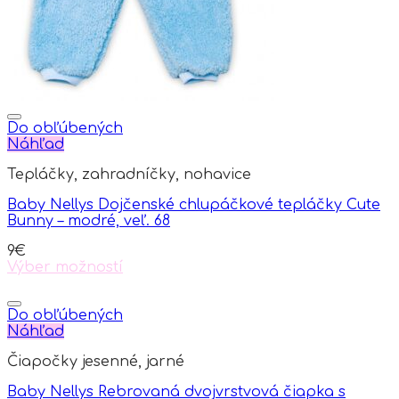
Do obľúbených
Náhľad
Tepláčky, zahradníčky, nohavice
Baby Nellys Dojčenské chlupáčkové tepláčky Cute
Bunny – modré, veľ. 68
9
€
Výber možností
This
product
has
Do obľúbených
multiple
Náhľad
variants.
Čiapočky jesenné, jarné
The
options
Baby Nellys Rebrovaná dvojvrstvová čiapka s
may