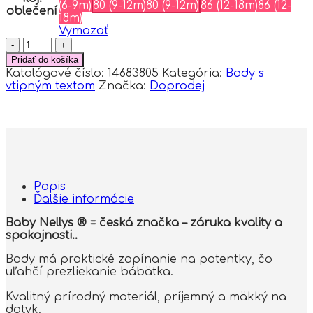
(6-9m)
80 (9-12m)
80 (9-12m)
86 (12-18m)
86 (12-
oblečení
18m)
Vymazať
množstvo
Body
Pridať do košíka
dlhý
Katalógové číslo:
14683805
Kategória:
Body s
rukáv
vtipným textom
Značka:
Doprodej
Hadry
mi
kupuje
matka,
Baby
Nellys,
biele,
veľ.
Popis
80
Ďalšie informácie
Baby Nellys ® = česká značka – záruka kvality a
spokojnosti..
Body má praktické zapínanie na patentky, čo
uľahčí prezliekanie bábätka.
Kvalitný prírodný materiál, príjemný a mäkký na
dotyk.