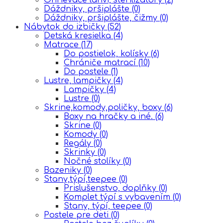
Dáždniky, pršiplášte
(0)
Dáždniky, pršiplášte, čižmy
(0)
Nábytok do izbičky
(52)
Detská kresielka
(4)
Matrace
(17)
Do postielok, kolísky
(6)
Chrániče matrací
(10)
Do postele
(1)
Lustre, lampičky
(4)
Lampičky
(4)
Lustre
(0)
Skrine,komody,poličky, boxy
(6)
Boxy na hračky a iné.
(6)
Skrine
(0)
Komody
(0)
Regály
(0)
Skrinky
(0)
Nočné stolíky
(0)
Bazeniky
(0)
Stany,týpí,teepee
(0)
Prislušenstvo, doplňky
(0)
Komplet týpí s vybavením
(0)
Stany, týpí, teepee
(0)
Postele pre deti
(0)