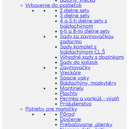
Batohy, vrecká
Vybavenie do postieľok
2 dielne sety
3 dielne sety
4 a 5-ti dielne sety s
baldachýnom
6-ti a 8-mi dielne sety
Sady sa zavinovačkou
zadarmo
Sady komplet s
baldachýnom CL,Š
Výhodné sady s doplnkami
Sady do kolísok
Zavinovačky
Vreckáre
Spacie vaky
Baldachýny, moskytiéry
Mantinely
Plachty
Perinka a vankúš - výplň
Príslušenstvo
Potreby pre mamičky
Pôrod
Dojčenie
Prebaľovanie, plienky