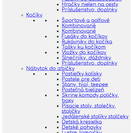
Hračky nielen na cesty
Príslušenstvo, doplnky
Kočíky
Športové a golfové
Kombinované
Kombinované
Fusáky do kočíkov
Rukávniky do kočíka
Tašky ku kočíkom
Vložky do kočíkov
Slnečníky, dáždniky
Príslušenstvo, doplnky
Nábytok do izbičky
Postieľky,kolísky
Postele pre deti
Stany, týpí, teepee
Posteľná bielizeň
Skrine,komody,poličky,
boxy
Písacie stoly, stolečky,
stoličky
Jedálenské stolíky stolčeky
Detská kresielka
Detské pohovky
Lustre, lampičky