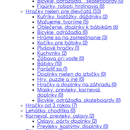
Bicykle, odrážadlá, , skateboardy
(0)
Figúrky, roboti, hrdinovia
(0)
Hračky nielen pre dievčatá
(33)
Kufríky, batôžky, dáždniky
(2)
Maľujeme, tvoríme
(5)
Oblečenie, doplnky k bábikám
(6)
Bicykle, odrážadla
(0)
Hráme sa na zamestnanie
(3)
Kočíky pre bábiky
(2)
Plyšové hračky
(1)
Kuchynky
(2)
Zábava pri vode
(0)
Bábiky
(10)
Parádiť sa
(1)
Doplnky nielen do izbičky
(0)
Hry, puzzle a iné
(0)
Hračky a doplnky na záhradu
(0)
Masky, prevleky, karneval,
doplnky
(0)
Bicykle, odrážadla, skateboardy
(0)
Hračky od 3 rokov
(7)
Lehátka, chodítka
(0)
Karneval, prevleky, oslavy
(2)
Oslavy, párty doplnky
(2)
Prevleky, kostýmy, doplnky
(0)