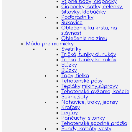
Vtipné body, čiapočky
Čiapočky, šatky, čelenky,
šiltovky, klobúčiky
Podbradníky
Rukavice
Oblečenie ku krstu, na
slávnosť
Oblečenie na zimu
Móda pre mamičky
Svetríky
Tričká, tuniky dl. rukáv
Tričká, tuniky kr. rukáv
Blúzky
Blúzky
Topy, tielka
Tehotenské pásy
Tepláky,mikiny,súpravy
Tehotenské pyžama, košeľe
Sukne,šaty
Nohavice, traky, jeansy
Kraťasy
Legíny
Pančuchy, silonky
Tehotenské spodné prádlo
Bundy, kabáty, vesty