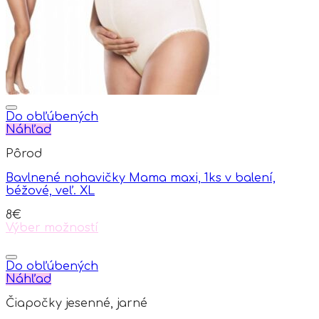
chosen
on
the
product
page
Do obľúbených
Náhľad
Pôrod
Bavlnené nohavičky Mama maxi, 1ks v balení,
béžové, veľ. XL
8
€
Výber možností
This
product
has
Do obľúbených
multiple
Náhľad
variants.
Čiapočky jesenné, jarné
The
options