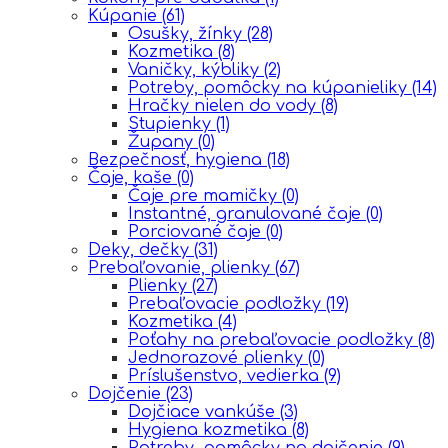
Kúpanie
(61)
Osušky, žínky
(28)
Kozmetika
(8)
Vaničky, kýbliky
(2)
Potreby, pomôcky na kúpanieliky
(14)
Hračky nielen do vody
(8)
Stupienky
(1)
Župany
(0)
Bezpečnosť, hygiena
(18)
Čaje, kaše
(0)
Čaje pre mamičky
(0)
Instantné, granulované čaje
(0)
Porciované čaje
(0)
Deky, dečky
(31)
Prebaľovanie, plienky
(67)
Plienky
(27)
Prebaľovacie podložky
(19)
Kozmetika
(4)
Poťahy na prebaľovacie podložky
(8)
Jednorazové plienky
(0)
Príslušenstvo, vedierka
(9)
Dojčenie
(23)
Dojčiace vankúše
(3)
Hygiena kozmetika
(8)
Potreby, pomôcky na dojčenie
(9)