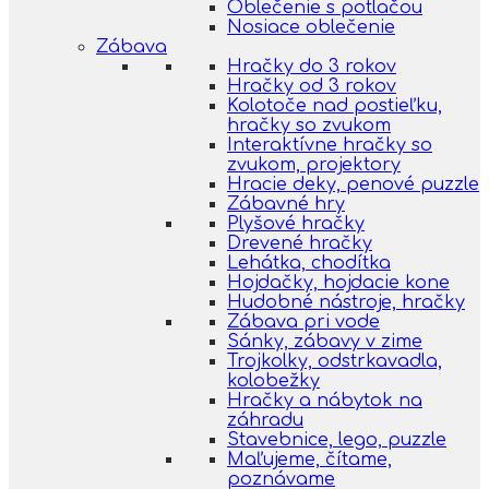
Oblečenie s potlačou
Nosiace oblečenie
Zábava
Hračky do 3 rokov
Hračky od 3 rokov
Kolotoče nad postieľku,
hračky so zvukom
Interaktívne hračky so
zvukom, projektory
Hracie deky, penové puzzle
Zábavné hry
Plyšové hračky
Drevené hračky
Lehátka, chodítka
Hojdačky, hojdacie kone
Hudobné nástroje, hračky
Zábava pri vode
Sánky, zábavy v zime
Trojkolky, odstrkavadla,
kolobežky
Hračky a nábytok na
záhradu
Stavebnice, lego, puzzle
Maľujeme, čítame,
poznávame