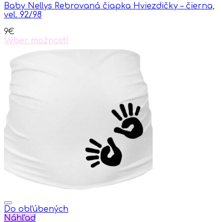
Baby Nellys Rebrovaná čiapka Hviezdičky – čierna,
may
vel. 92/98
be
chosen
9
€
on
Výber možností
the
This
product
product
page
has
multiple
variants.
The
options
may
be
chosen
on
the
product
page
Do obľúbených
Náhľad