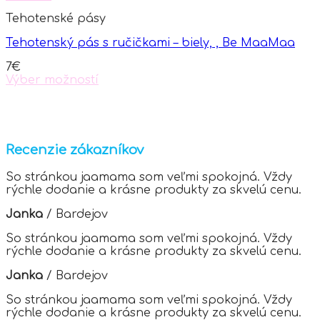
Tehotenské pásy
Tehotenský pás s ručičkami – biely, , Be MaaMaa
7
€
Výber možností
This
product
has
multiple
variants.
Recenzie zákazníkov
The
options
So stránkou jaamama som veľmi spokojná. Vždy
may
rýchle dodanie a krásne produkty za skvelú cenu.
be
chosen
Janka
/
Bardejov
on
the
So stránkou jaamama som veľmi spokojná. Vždy
product
rýchle dodanie a krásne produkty za skvelú cenu.
page
Janka
/
Bardejov
So stránkou jaamama som veľmi spokojná. Vždy
rýchle dodanie a krásne produkty za skvelú cenu.