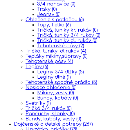
3/4 nohavice
(0)
Traky
(0)
Jeansy
(0)
Oblečenie s potlačou
(8)
Topy, tielka
(6)
Tričká, tuniky kr. rukáv
(0)
Tričká, tuniky 3/4 rukáv
(0)
Tričká, tuniky dl. rukáv
(0)
Tehotenské pásy
(2)
Tričká, tuniky, dl.rukáv
(4)
Tepláky,mikiny,súpravy
(0)
Tehotenské pásy
(4)
Legíny
(6)
Legíny 3/4 dlžky
(5)
Legíny dlhé
(1)
Tehotenské spodné prádlo
(5)
Nosiace oblečenie
(0)
Mikiny, vesty
(0)
Bundy, kabáty
(0)
Svetríky
(1)
Tričká 3/4 rukáv
(0)
Pančuchy, silonky
(0)
Bundy, kabáty, vesty
(0)
Dojčenské a detské potreby
(267)
Hryzátka, hrkálky
(78)