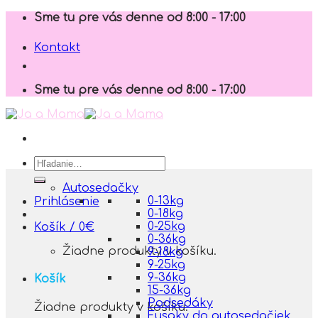
Skip
Sme tu pre vás denne od 8:00 - 17:00
to
content
Kontakt
Sme tu pre vás denne od 8:00 - 17:00
Hľadať:
Autosedačky
0-13kg
Prihlásenie
0-18kg
0-25kg
Košík /
0
€
0-36kg
Žiadne produkty v košíku.
9-18kg
9-25kg
9-36kg
Košík
15-36kg
Podsedáky
Žiadne produkty v košíku.
Fusaky do autosedačiek