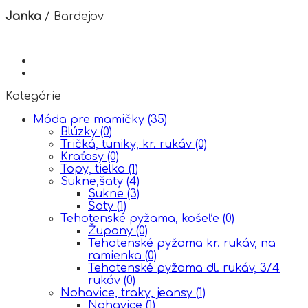
Janka
/
Bardejov
Kategórie
Móda pre mamičky
(35)
Blúzky
(0)
Tričká, tuniky, kr. rukáv
(0)
Kraťasy
(0)
Topy, tielka
(1)
Sukne,šaty
(4)
Sukne
(3)
Šaty
(1)
Tehotenské pyžama, košeľe
(0)
Župany
(0)
Tehotenské pyžama kr. rukáv, na
ramienka
(0)
Tehotenské pyžama dl. rukáv, 3/4
rukáv
(0)
Nohavice, traky, jeansy
(1)
Nohavice
(1)