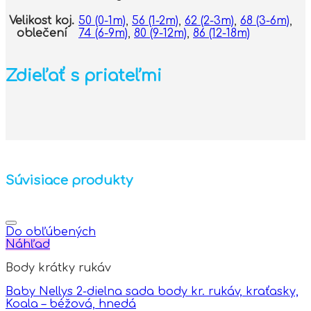
Velikost koj.
50 (0-1m)
,
56 (1-2m)
,
62 (2-3m)
,
68 (3-6m)
,
oblečení
74 (6-9m)
,
80 (9-12m)
,
86 (12-18m)
Zdieľať s priateľmi
Súvisiace produkty
Do obľúbených
Náhľad
Body krátky rukáv
Baby Nellys 2-dielna sada body kr. rukáv, kraťasky,
Koala – béžová, hnedá