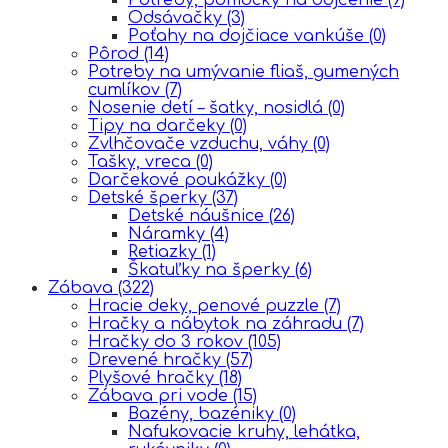
Odsávačky
(3)
Poťahy na dojčiace vankúše
(0)
Pôrod
(14)
Potreby na umývanie fliaš, gumených
cumlíkov
(7)
Nosenie detí – šatky, nosidlá
(0)
Tipy na darčeky
(0)
Zvlhčovače vzduchu, váhy
(0)
Tašky, vreca
(0)
Darčekové poukážky
(0)
Detské šperky
(37)
Detské náušnice
(26)
Náramky
(4)
Retiazky
(1)
Škatuľky na šperky
(6)
Zábava
(322)
Hracie deky, penové puzzle
(7)
Hračky a nábytok na záhradu
(7)
Hračky do 3 rokov
(105)
Drevené hračky
(57)
Plyšové hračky
(18)
Zábava pri vode
(15)
Bazény, bazéniky
(0)
Nafukovacie kruhy, lehátka,