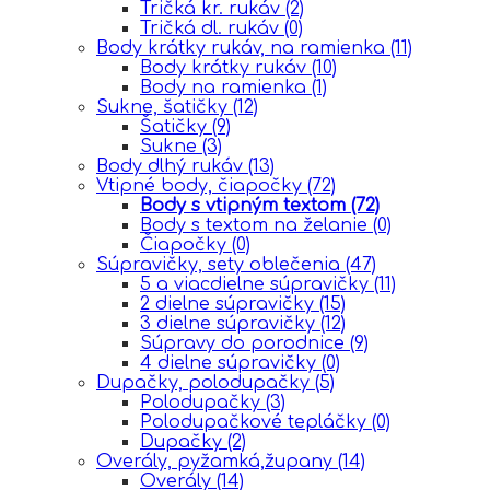
Tričká kr. rukáv
(2)
Tričká dl. rukáv
(0)
Body krátky rukáv, na ramienka
(11)
Body krátky rukáv
(10)
Body na ramienka
(1)
Sukne, šatičky
(12)
Šatičky
(9)
Sukne
(3)
Body dlhý rukáv
(13)
Vtipné body, čiapočky
(72)
Body s vtipným textom
(72)
Body s textom na želanie
(0)
Čiapočky
(0)
Súpravičky, sety oblečenia
(47)
5 a viacdielne súpravičky
(11)
2 dielne súpravičky
(15)
3 dielne súpravičky
(12)
Súpravy do porodnice
(9)
4 dielne súpravičky
(0)
Dupačky, polodupačky
(5)
Polodupačky
(3)
Polodupačkové tepláčky
(0)
Dupačky
(2)
Overály, pyžamká,župany
(14)
Overály
(14)