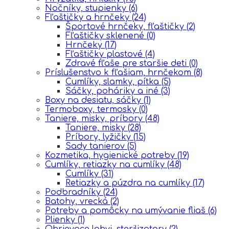
Nočníky, stupienky
(6)
Fľaštičky a hrnčeky
(24)
Športové hrnčeky, fľaštičky
(2)
Fľaštičky sklenené
(0)
Hrnčeky
(17)
Fľaštičky plastové
(4)
Zdravé fľaše pre staršie deti
(0)
Príslušenstvo k fľašiam, hrnčekom
(8)
Cumlíky, slamky, pítka
(5)
Sáčky, poháriky a iné
(3)
Boxy na desiatu, sáčky
(1)
Termoboxy, termosky
(0)
Taniere, misky, príbory
(48)
Taniere, misky
(28)
Príbory, lyžičky
(15)
Sady tanierov
(5)
Kozmetika, hygienické potreby
(19)
Cumlíky, retiazky na cumlíky
(48)
Cumlíky
(31)
Retiazky a púzdra na cumlíky
(17)
Podbradníky
(24)
Batohy, vrecká
(2)
Potreby a pomôcky na umývanie fliaš
(6)
Plienky
(1)
Ohrievace lahvi, sterilizatory
(2)