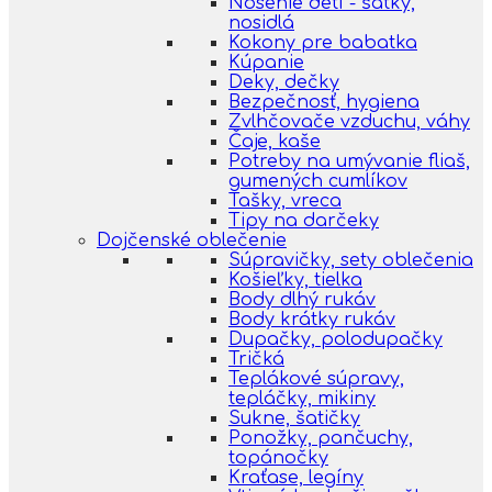
Nosenie detí - šatky,
nosidlá
Kokony pre babatka
Kúpanie
Deky, dečky
Bezpečnosť, hygiena
Zvlhčovače vzduchu, váhy
Čaje, kaše
Potreby na umývanie fliaš,
gumených cumlíkov
Tašky, vreca
Tipy na darčeky
Dojčenské oblečenie
Súpravičky, sety oblečenia
Košieľky, tielka
Body dlhý rukáv
Body krátky rukáv
Dupačky, polodupačky
Tričká
Teplákové súpravy,
tepláčky, mikiny
Sukne, šatičky
Ponožky, pančuchy,
topánočky
Kraťase, legíny