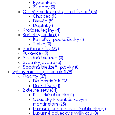
Pyžamká
(0)
Župany
(0)
Oblečenie ku krstu, na slávnosť
(16)
Chlapec
(10)
Dievča
(5)
Doplnky
(1)
Kraťase, legíny
(4)
Košieľky, tielka
(1)
Košieľky, podkošieľky
(1)
Tielka
(0)
Podbradníky
(39)
Rukavice
(19)
Spodná bielizeň
(0)
Svetríky, svetre
(5)
Spodná bielizeň, plavky
(0)
Vybavenie do postieľok
(179)
Plachty
(37)
Do postieľok
(36)
Do kolísok
(1)
2 dielne sety
(34)
Klasické obliečky
(1)
Obliečky k vankúšikovým
mantinelom
(28)
Luxusné kombinované obliečky
(0)
Luxusné obliečky s výšivkou
(0)