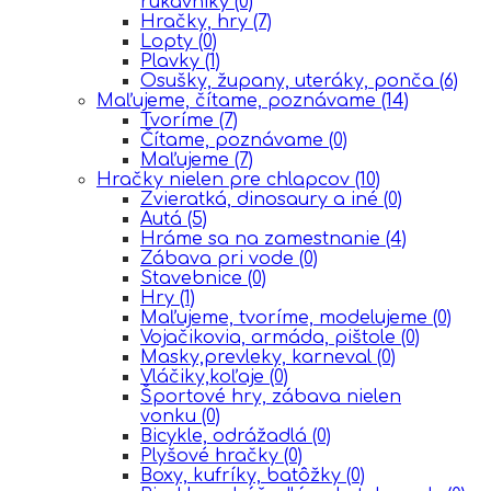
rukávniky
(0)
Hračky, hry
(7)
Lopty
(0)
Plavky
(1)
Osušky, župany, uteráky, ponča
(6)
Maľujeme, čítame, poznávame
(14)
Tvoríme
(7)
Čítame, poznávame
(0)
Maľujeme
(7)
Hračky nielen pre chlapcov
(10)
Zvieratká, dinosaury a iné
(0)
Autá
(5)
Hráme sa na zamestnanie
(4)
Zábava pri vode
(0)
Stavebnice
(0)
Hry
(1)
Maľujeme, tvoríme, modelujeme
(0)
Vojačikovia, armáda, pištole
(0)
Masky,prevleky, karneval
(0)
Vláčiky,koľaje
(0)
Športové hry, zábava nielen
vonku
(0)
Bicykle, odrážadlá
(0)
Plyšové hračky
(0)
Boxy, kufríky, batôžky
(0)