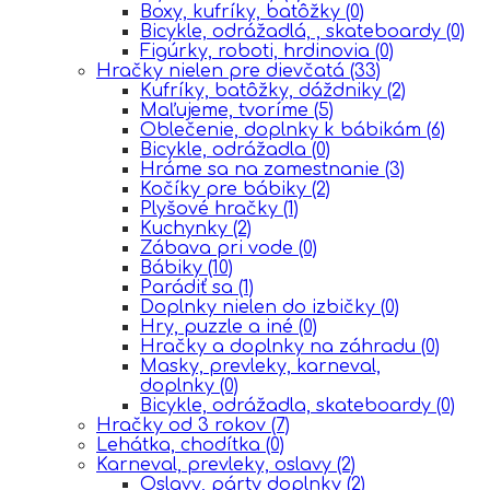
Boxy, kufríky, batôžky
(0)
Bicykle, odrážadlá, , skateboardy
(0)
Figúrky, roboti, hrdinovia
(0)
Hračky nielen pre dievčatá
(33)
Kufríky, batôžky, dáždniky
(2)
Maľujeme, tvoríme
(5)
Oblečenie, doplnky k bábikám
(6)
Bicykle, odrážadla
(0)
Hráme sa na zamestnanie
(3)
Kočíky pre bábiky
(2)
Plyšové hračky
(1)
Kuchynky
(2)
Zábava pri vode
(0)
Bábiky
(10)
Parádiť sa
(1)
Doplnky nielen do izbičky
(0)
Hry, puzzle a iné
(0)
Hračky a doplnky na záhradu
(0)
Masky, prevleky, karneval,
doplnky
(0)
Bicykle, odrážadla, skateboardy
(0)
Hračky od 3 rokov
(7)
Lehátka, chodítka
(0)
Karneval, prevleky, oslavy
(2)
Oslavy, párty doplnky
(2)