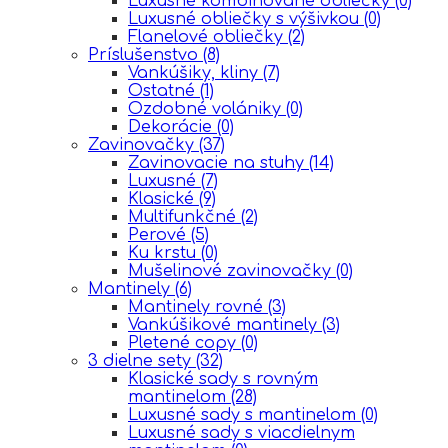
Luxusné kombinované obliečky
(0)
Luxusné obliečky s výšivkou
(0)
Flanelové obliečky
(2)
Príslušenstvo
(8)
Vankúšiky, kliny
(7)
Ostatné
(1)
Ozdobné volániky
(0)
Dekorácie
(0)
Zavinovačky
(37)
Zavinovacie na stuhy
(14)
Luxusné
(7)
Klasické
(9)
Multifunkčné
(2)
Perové
(5)
Ku krstu
(0)
Mušelinové zavinovačky
(0)
Mantinely
(6)
Mantinely rovné
(3)
Vankúšikové mantinely
(3)
Pletené copy
(0)
3 dielne sety
(32)
Klasické sady s rovným
mantinelom
(28)
Luxusné sady s mantinelom
(0)
Luxusné sady s viacdielnym