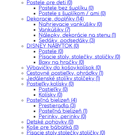
Postele pre deti
(0)
Postele bez šuplíku
(0)
Postele s šuplíkom / ami
(0)
Dekoracje, doplňky
(14)
Nahrievacie vankúšiky
(0)
Vankúšiky
(7)
Nálepky, dekorácie na stenu
(1)
Sedáky, podsedáky
(3)
DISNEY NÁBYTOK
(0)
Postele
(0)
Písacie stoly, stolečky, stoličky
(0)
Boxy na hračky
(0)
Výbavičky do košov,kolísok
(0)
Cestovné postieľky, ohrádky
(1)
Jedálenské stolíky stolčeky
(1)
Postieľky,kolísky
(0)
Postieľky
(0)
Kolísky
(0)
Posteľná bielizeň
(4)
Prestieradla
(3)
Posteľná bielizeň
(1)
Perinky, perinky
(0)
Detské pohovky
(0)
Koše pre bábätká
(0)
Písacie stoly,stolečky,stoličky
(0)