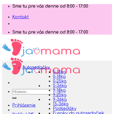
Skip
Sme tu pre vás denne od 8:00 - 17:00
to
content
Kontakt
Sme tu pre vás denne od 8:00 - 17:00
Autosedačky
0-13kg
0-18kg
0-25kg
0-36kg
9-18kg
Hľadať:
9-25kg
9-36kg
15-36kg
Prihlásenie
Podsedáky
Fusaky do autosedačiek