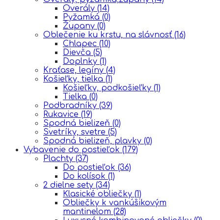
Overály
(14)
Pyžamká
(0)
Župany
(0)
Oblečenie ku krstu, na slávnosť
(16)
Chlapec
(10)
Dievča
(5)
Doplnky
(1)
Kraťase, legíny
(4)
Košieľky, tielka
(1)
Košieľky, podkošieľky
(1)
Tielka
(0)
Podbradníky
(39)
Rukavice
(19)
Spodná bielizeň
(0)
Svetríky, svetre
(5)
Spodná bielizeň, plavky
(0)
Vybavenie do postieľok
(179)
Plachty
(37)
Do postieľok
(36)
Do kolísok
(1)
2 dielne sety
(34)
Klasické obliečky
(1)
Obliečky k vankúšikovým
mantinelom
(28)