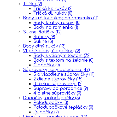
Tričká
(2)
Tričká kr. rukáv
(2)
Tričká dl. rukáv
(0)
Body krátky rukáv, na ramienka
(11)
Body krátky rukáv
(10)
Body na ramienka
(1)
Sukne, šatičky
(12)
Šatičky
(9)
Sukne
(3)
Body dlhý rukáv
(13)
Vtipné body, čiapočky
(72)
Body s vtipným textom
(72)
Body s textom na želanie
(0)
Čiapočky
(0)
Súpravičky, sety oblečenia
(47)
5 a viacdielne súpravičky
(11)
2 dielne súpravičky
(15)
3 dielne súpravičky
(12)
Súpravy do porodnice
(9)
4 dielne súpravičky
(0)
Dupačky, polodupačky
(5)
Polodupačky
(3)
Polodupačkové tepláčky
(0)
Dupačky
(2)
Overály, pyžamká,župany
(14)