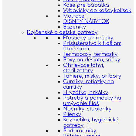
Koše pre bábätká
Výbavičky do košov,kolísok
Matrace
DISNEY NÁBYTOK
Bazeniky
Dojčenské a detské potreby
Fľaštičky a hrnčeky
Príslušenstvo k fľašiam,
hrnčekom
Termoboxy, termosky
Boxy na desiatu, sáčky
Ohrievace lahvi,
sterilizatory
Taniere, misky, príbory
Cumlíky, retiazky na
cumlíky
Hryzátka, hrkálky
Potreby a pomôcky na
umývanie fliaš
Nočníky, stupienky
Plienky
Kozmetika, hygienické
potreby
Podbradníky