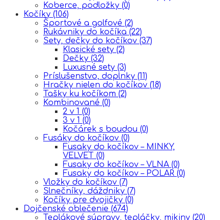
Koberce, podložky
(0)
Kočíky
(106)
Športové a golfové
(2)
Rukávniky do kočíka
(22)
Sety, dečky do kočíkov
(37)
Klasické sety
(2)
Dečky
(32)
Luxusné sety
(3)
Príslušenstvo, doplnky
(11)
Hračky nielen do kočíkov
(18)
Tašky ku kočíkom
(2)
Kombinované
(0)
2 v 1
(0)
3 v 1
(0)
Kočárek s boudou
(0)
Fusáky do kočíkov
(0)
Fusaky do kočíkov – MINKY,
VELVET
(0)
Fusaky do kočíkov – VLNA
(0)
Fusaky do kočíkov – POLAR
(0)
Vložky do kočíkov
(7)
Slnečníky, dáždniky
(7)
Kočíky pre dvojičky
(0)
Dojčenské oblečenie
(674)
Teplákové súpravy, tepláčky, mikiny
(20)