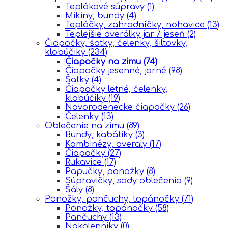
Teplákové súpravy
(1)
Mikiny, bundy
(4)
Tepláčky, zahradníčky, nohavice
(13)
Teplejšie overálky jar / jeseň
(2)
Čiapočky, šatky, čelenky, šiltovky,
klobúčiky
(234)
Čiapočky na zimu
(74)
Čiapočky jesenné, jarné
(98)
Šatky
(4)
Čiapočky letné, čelenky,
klobúčiky
(19)
Novorodenecke čiapočky
(26)
Čelenky
(13)
Oblečenie na zimu
(89)
Bundy, kabátiky
(3)
Kombinézy, overaly
(17)
Čiapočky
(27)
Rukavice
(17)
Papučky, ponožky
(8)
Súpravičky, sady oblečenia
(9)
Šály
(8)
Ponožky, pančuchy, topánočky
(71)
Ponožky, topánočky
(58)
Pančuchy
(13)
Nakolenniky
(0)