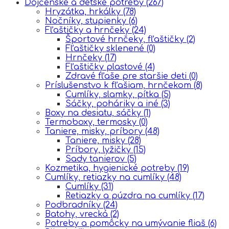
Dojčenské a detské potreby
(267)
Hryzátka, hrkálky
(78)
Nočníky, stupienky
(6)
Fľaštičky a hrnčeky
(24)
Športové hrnčeky, fľaštičky
(2)
Fľaštičky sklenené
(0)
Hrnčeky
(17)
Fľaštičky plastové
(4)
Zdravé fľaše pre staršie deti
(0)
Príslušenstvo k fľašiam, hrnčekom
(8)
Cumlíky, slamky, pítka
(5)
Sáčky, poháriky a iné
(3)
Boxy na desiatu, sáčky
(1)
Termoboxy, termosky
(0)
Taniere, misky, príbory
(48)
Taniere, misky
(28)
Príbory, lyžičky
(15)
Sady tanierov
(5)
Kozmetika, hygienické potreby
(19)
Cumlíky, retiazky na cumlíky
(48)
Cumlíky
(31)
Retiazky a púzdra na cumlíky
(17)
Podbradníky
(24)
Batohy, vrecká
(2)
Potreby a pomôcky na umývanie fliaš
(6)