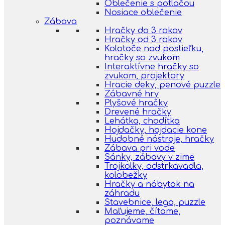
Oblečenie s potlačou
Nosiace oblečenie
Zábava
Hračky do 3 rokov
Hračky od 3 rokov
Kolotoče nad postieľku,
hračky so zvukom
Interaktívne hračky so
zvukom, projektory
Hracie deky, penové puzzle
Zábavné hry
Plyšové hračky
Drevené hračky
Lehátka, chodítka
Hojdačky, hojdacie kone
Hudobné nástroje, hračky
Zábava pri vode
Sánky, zábavy v zime
Trojkolky, odstrkavadla,
kolobežky
Hračky a nábytok na
záhradu
Stavebnice, lego, puzzle
Maľujeme, čítame,
poznávame