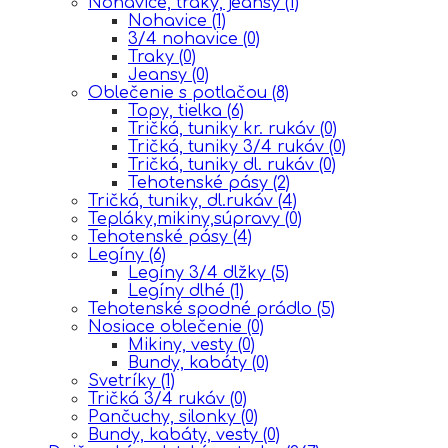
Nohavice, traky, jeansy
(1)
Nohavice
(1)
3/4 nohavice
(0)
Traky
(0)
Jeansy
(0)
Oblečenie s potlačou
(8)
Topy, tielka
(6)
Tričká, tuniky kr. rukáv
(0)
Tričká, tuniky 3/4 rukáv
(0)
Tričká, tuniky dl. rukáv
(0)
Tehotenské pásy
(2)
Tričká, tuniky, dl.rukáv
(4)
Tepláky,mikiny,súpravy
(0)
Tehotenské pásy
(4)
Legíny
(6)
Legíny 3/4 dlžky
(5)
Legíny dlhé
(1)
Tehotenské spodné prádlo
(5)
Nosiace oblečenie
(0)
Mikiny, vesty
(0)
Bundy, kabáty
(0)
Svetríky
(1)
Tričká 3/4 rukáv
(0)
Pančuchy, silonky
(0)
Bundy, kabáty, vesty
(0)