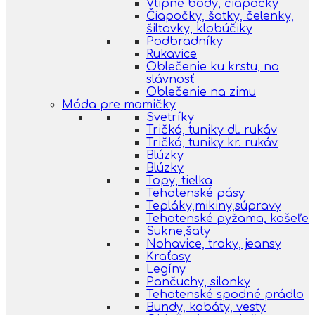
Vtipné body, čiapočky
Čiapočky, šatky, čelenky,
šiltovky, klobúčiky
Podbradníky
Rukavice
Oblečenie ku krstu, na
slávnosť
Oblečenie na zimu
Móda pre mamičky
Svetríky
Tričká, tuniky dl. rukáv
Tričká, tuniky kr. rukáv
Blúzky
Blúzky
Topy, tielka
Tehotenské pásy
Tepláky,mikiny,súpravy
Tehotenské pyžama, košeľe
Sukne,šaty
Nohavice, traky, jeansy
Kraťasy
Legíny
Pančuchy, silonky
Tehotenské spodné prádlo
Bundy, kabáty, vesty