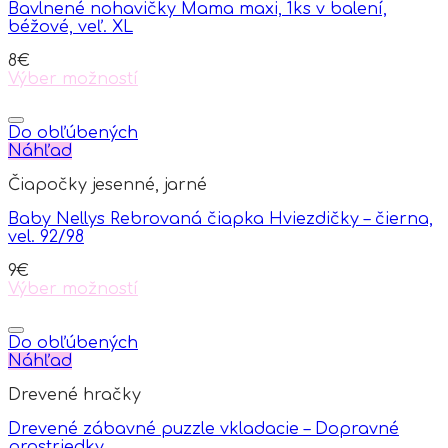
Bavlnené nohavičky Mama maxi, 1ks v balení,
may
béžové, veľ. XL
be
chosen
8
€
on
Výber možností
the
This
product
product
page
has
Do obľúbených
multiple
Náhľad
variants.
Čiapočky jesenné, jarné
The
options
Baby Nellys Rebrovaná čiapka Hviezdičky – čierna,
may
vel. 92/98
be
chosen
9
€
on
Výber možností
the
This
product
product
page
has
Do obľúbených
multiple
Náhľad
variants.
Drevené hračky
The
options
Drevené zábavné puzzle vkladacie – Dopravné
may
prostriedky