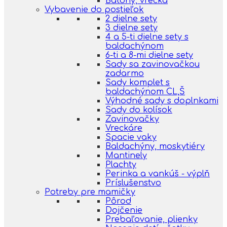
Batohy, vrecká
Vybavenie do postieľok
2 dielne sety
3 dielne sety
4 a 5-ti dielne sety s
baldachýnom
6-ti a 8-mi dielne sety
Sady sa zavinovačkou
zadarmo
Sady komplet s
baldachýnom CL,Š
Výhodné sady s doplnkami
Sady do kolísok
Zavinovačky
Vreckáre
Spacie vaky
Baldachýny, moskytiéry
Mantinely
Plachty
Perinka a vankúš - výplň
Príslušenstvo
Potreby pre mamičky
Pôrod
Dojčenie
Prebaľovanie, plienky