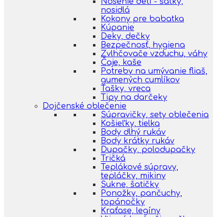
Nosenie detí - šatky,
nosidlá
Kokony pre babatka
Kúpanie
Deky, dečky
Bezpečnosť, hygiena
Zvlhčovače vzduchu, váhy
Čaje, kaše
Potreby na umývanie fliaš,
gumených cumlíkov
Tašky, vreca
Tipy na darčeky
Dojčenské oblečenie
Súpravičky, sety oblečenia
Košieľky, tielka
Body dlhý rukáv
Body krátky rukáv
Dupačky, polodupačky
Tričká
Teplákové súpravy,
tepláčky, mikiny
Sukne, šatičky
Ponožky, pančuchy,
topánočky
Kraťase, legíny