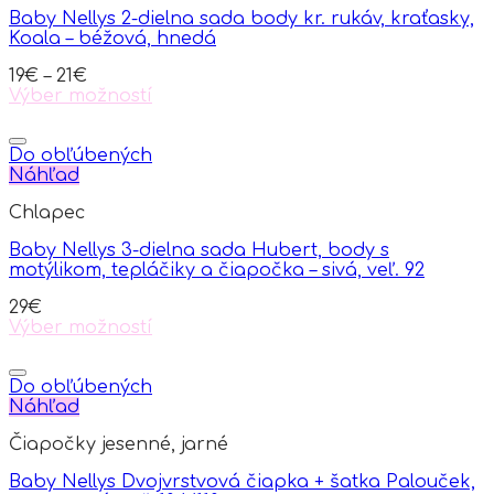
Baby Nellys 2-dielna sada body kr. rukáv, kraťasky,
Koala – béžová, hnedá
19
€
–
21
€
Výber možností
This
product
has
Do obľúbených
multiple
Náhľad
variants.
Chlapec
The
options
Baby Nellys 3-dielna sada Hubert, body s
may
motýlikom, tepláčiky a čiapočka – sivá, veľ. 92
be
chosen
29
€
on
Výber možností
the
This
product
product
page
has
Do obľúbených
multiple
Náhľad
variants.
Čiapočky jesenné, jarné
The
options
Baby Nellys Dvojvrstvová čiapka + šatka Palouček,
may