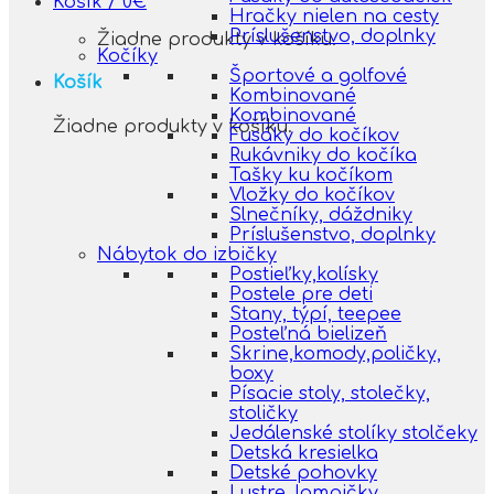
Košík /
0
€
Hračky nielen na cesty
Príslušenstvo, doplnky
Žiadne produkty v košíku.
Kočíky
Športové a golfové
Košík
Kombinované
Kombinované
Žiadne produkty v košíku.
Fusáky do kočíkov
Rukávniky do kočíka
Tašky ku kočíkom
Vložky do kočíkov
Slnečníky, dáždniky
Príslušenstvo, doplnky
Nábytok do izbičky
Postieľky,kolísky
Postele pre deti
Stany, týpí, teepee
Posteľná bielizeň
Skrine,komody,poličky,
boxy
Písacie stoly, stolečky,
stoličky
Jedálenské stolíky stolčeky
Detská kresielka
Detské pohovky
Lustre, lampičky