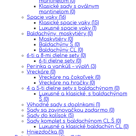
mantinelom
(0)
Klasické sady s oválnym
mantinelom
(0)
Spacie vaky
(16)
Klasické spacie vaky
(15)
Luxusné spacie vaky
(1)
Baldachýny, moskytiéry
(0)
Moskytiéry
(0)
Baldachýny Š
(0)
Baldachýny CL
(0)
6-ti a 8-mi dielne sety
(0)
6-ti dielne sety
(0)
Perinka a vankúš – výplň
(3)
Vreckáre
(0)
Vreckáre na čokoľvek
(0)
Vreckáre na hračky
(0)
4 a 5-ti dielne sety s baldachýnom
(0)
Luxusné a klasické, s baldachýnom
Š
(0)
Výhodné sady s doplnkami
(1)
Sady sa zavinovačkou zadarmo
(0)
Sady do kolísok
(5)
Sady komplet s baldachýnom CL,Š
(0)
Luxusné a klasické,baldachýn CL
(0)
Hniezdočka
(0)