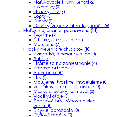
Nafukovacie kruhy, lehátka,
rukávniky
(0)
Hračky, hry
(7)
Lopty
(0)
Plavky
(1)
Osušky, župany, uteráky, ponča
(6)
Maľujeme, čítame, poznávame
(14)
Tvoríme
(7)
Čítame, poznávame
(0)
Maľujeme
(7)
Hračky nielen pre chlapcov
(10)
Zvieratká, dinosaury a iné
(0)
Autá
(5)
Hráme sa na zamestnanie
(4)
Zábava pri vode
(0)
Stavebnice
(0)
Hry
(1)
Maľujeme, tvoríme, modelujeme
(0)
Vojačikovia, armáda, pištole
(0)
Masky,prevleky, karneval
(0)
Vláčiky,koľaje
(0)
Športové hry, zábava nielen
vonku
(0)
Bicykle, odrážadlá
(0)
Plyšové hračky
(0)