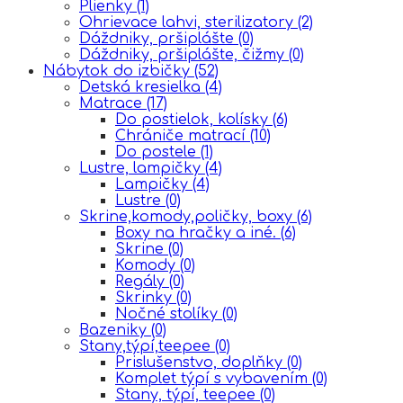
Plienky
(1)
Ohrievace lahvi, sterilizatory
(2)
Dáždniky, pršiplášte
(0)
Dáždniky, pršiplášte, čižmy
(0)
Nábytok do izbičky
(52)
Detská kresielka
(4)
Matrace
(17)
Do postielok, kolísky
(6)
Chrániče matrací
(10)
Do postele
(1)
Lustre, lampičky
(4)
Lampičky
(4)
Lustre
(0)
Skrine,komody,poličky, boxy
(6)
Boxy na hračky a iné.
(6)
Skrine
(0)
Komody
(0)
Regály
(0)
Skrinky
(0)
Nočné stolíky
(0)
Bazeniky
(0)
Stany,týpí,teepee
(0)
Prislušenstvo, doplňky
(0)
Komplet týpí s vybavením
(0)
Stany, týpí, teepee
(0)