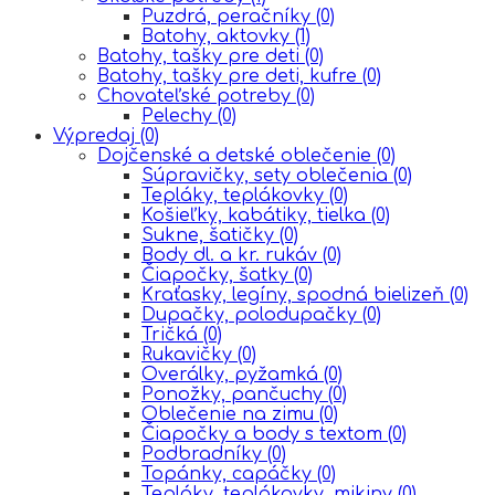
Puzdrá, peračníky
(0)
Batohy, aktovky
(1)
Batohy, tašky pre deti
(0)
Batohy, tašky pre deti, kufre
(0)
Chovateľské potreby
(0)
Pelechy
(0)
Výpredaj
(0)
Dojčenské a detské oblečenie
(0)
Súpravičky, sety oblečenia
(0)
Tepláky, teplákovky
(0)
Košieľky, kabátiky, tielka
(0)
Sukne, šatičky
(0)
Body dl. a kr. rukáv
(0)
Čiapočky, šatky
(0)
Kraťasky, legíny, spodná bielizeň
(0)
Dupačky, polodupačky
(0)
Tričká
(0)
Rukavičky
(0)
Overálky, pyžamká
(0)
Ponožky, pančuchy
(0)
Oblečenie na zimu
(0)
Čiapočky a body s textom
(0)
Podbradníky
(0)
Topánky, capáčky
(0)
Tepláky, teplákovky, mikiny
(0)