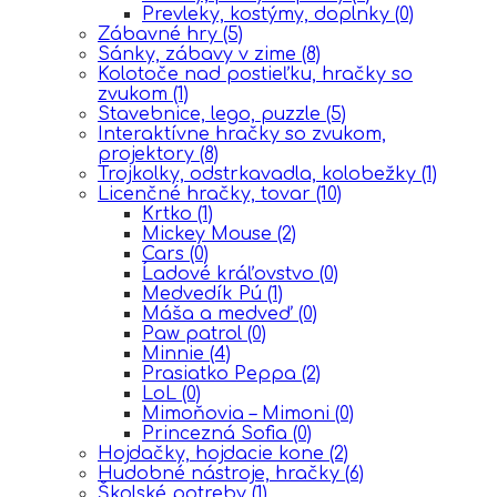
Prevleky, kostýmy, doplnky
(0)
Zábavné hry
(5)
Sánky, zábavy v zime
(8)
Kolotoče nad postieľku, hračky so
zvukom
(1)
Stavebnice, lego, puzzle
(5)
Interaktívne hračky so zvukom,
projektory
(8)
Trojkolky, odstrkavadla, kolobežky
(1)
Licenčné hračky, tovar
(10)
Krtko
(1)
Mickey Mouse
(2)
Cars
(0)
Ĺadové kráľovstvo
(0)
Medvedík Pú
(1)
Máša a medveď
(0)
Paw patrol
(0)
Minnie
(4)
Prasiatko Peppa
(2)
LoL
(0)
Mimoňovia – Mimoni
(0)
Princezná Sofia
(0)
Hojdačky, hojdacie kone
(2)
Hudobné nástroje, hračky
(6)
Školské potreby
(1)