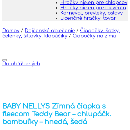
Hračky nielen pre chlapcov
Hračky nielen pre dievčatá
Karneval, prevleky, oslavy
Licenčné hračky, tovar
Domov
/
Dojčenské oblečenie
/
Čiapočky, šatky,
čelenky, šiltovky, klobúčiky
/
Čiapočky na zimu
Do obľúbených
BABY NELLYS Zimná čiapka s
fleecom Teddy Bear – chlupáčk.
bambuľky – hnedá, šedá