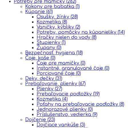
Potreby pre mamičky
(262)
Kokony pre babatka
(1)
Kúpanie
(61)
Osušky, žínky
(28)
Kozmetika
(8)
Vaničky, kýbliky
(2)
Potreby, pomôcky na kúpanieliky
(14)
Hračky nielen do vody
(8)
Stupienky
(1)
Župany
(0)
Bezpečnosť, hygiena
(18)
Čaje, kaše
(0)
Čaje pre mamičky
(0)
Instantné, granulované čaje
(0)
Porciované čaje
(0)
Deky, dečky
(31)
Prebaľovanie, plienky
(67)
Plienky
(27)
Prebaľovacie podložky
(19)
Kozmetika
(4)
Poťahy na prebaľovacie podložky
(8)
Jednorazové plienky
(0)
Príslušenstvo, vedierka
(9)
Dojčenie
(23)
Dojčiace vankúše
(3)