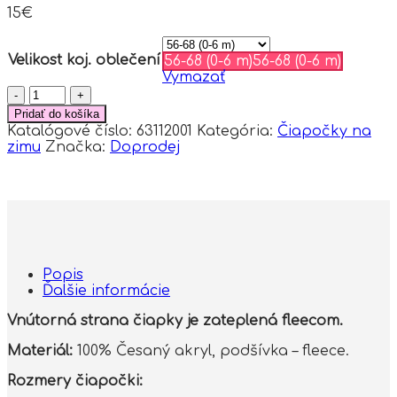
15
€
Velikost koj. oblečení
56-68 (0-6 m)
56-68 (0-6 m)
Vymazať
množstvo
BABY
Pridať do košíka
NELLYS
Katalógové číslo:
63112001
Kategória:
Čiapočky na
Zimná
zimu
Značka:
Doprodej
čiapka
s
fleecom
Teddy
Bear
-
chlupáčk.
bambuľky
Popis
-
Ďalšie informácie
hnedá,
šedá
Vnútorná strana čiapky je zateplená fleecom.
Materiál:
100% Česaný akryl, podšívka – fleece.
Rozmery čiapočki: