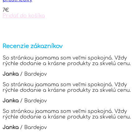
be
chosen
7
€
on
Pridať do košíka
the
product
page
Recenzie zákazníkov
So stránkou jaamama som veľmi spokojná. Vždy
rýchle dodanie a krásne produkty za skvelú cenu.
Janka
/
Bardejov
So stránkou jaamama som veľmi spokojná. Vždy
rýchle dodanie a krásne produkty za skvelú cenu.
Janka
/
Bardejov
So stránkou jaamama som veľmi spokojná. Vždy
rýchle dodanie a krásne produkty za skvelú cenu.
Janka
/
Bardejov