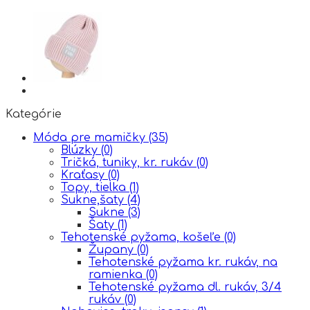
Kategórie
Móda pre mamičky
(35)
Blúzky
(0)
Tričká, tuniky, kr. rukáv
(0)
Kraťasy
(0)
Topy, tielka
(1)
Sukne,šaty
(4)
Sukne
(3)
Šaty
(1)
Tehotenské pyžama, košeľe
(0)
Župany
(0)
Tehotenské pyžama kr. rukáv, na
ramienka
(0)
Tehotenské pyžama dl. rukáv, 3/4
rukáv
(0)