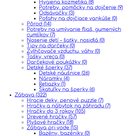
Hygiena kozmetika
(8)
Potreby, pomôcky na dojčenie
(9)
Odsávačky
(3)
Poťahy na dojčiace vankúše
(0)
Pôrod
(14)
Potreby na umývanie fliaš, gumených
cumlíkov
(7)
Nosenie detí – šatky, nosidlá
(0)
Tipy na darčeky
(0)
Zvlhčovače vzduchu, váhy
(0)
Tašky, vreca
(0)
Darčekové poukážky
(0)
Detské šperky
(37)
Detské náušnice
(26)
Náramky
(4)
Retiazky
(1)
Škatuľky na šperky
(6)
Zábava
(322)
Hracie deky, penové puzzle
(7)
Hračky a nábytok na záhradu
(7)
Hračky do 3 rokov
(105)
Drevené hračky
(57)
Plyšové hračky
(18)
Zábava pri vode
(15)
Bazény, bazéniky
(0)