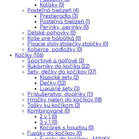
Kolísky
(0)
Posteľná bielizeň
(4)
Prestieradla
(3)
Posteľná bielizeň
(1)
Perinky, perinky
(0)
Detské pohovky
(0)
Koše pre bábätká
(0)
Písacie stoly,stolečky,stoličky
(0)
Koberce, podložky
(0)
Kočíky
(106)
Športové a golfové
(2)
Rukávniky do kočíka
(22)
Sety, dečky do kočíkov
(37)
Klasické sety
(2)
Dečky
(32)
Luxusné sety
(3)
Príslušenstvo, doplnky
(11)
Hračky nielen do kočíkov
(18)
Tašky ku kočíkom
(2)
Kombinované
(0)
2 v 1
(0)
3 v 1
(0)
Kočárek s boudou
(0)
Fusáky do kočíkov
(0)
Fusaky do kočíkov – MINKY,