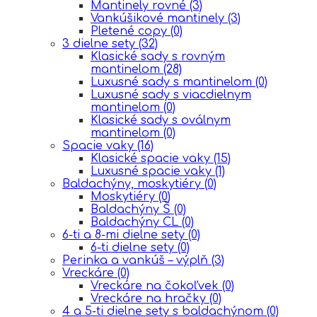
Mantinely rovné
(3)
Vankúšikové mantinely
(3)
Pletené copy
(0)
3 dielne sety
(32)
Klasické sady s rovným
mantinelom
(28)
Luxusné sady s mantinelom
(0)
Luxusné sady s viacdielnym
mantinelom
(0)
Klasické sady s oválnym
mantinelom
(0)
Spacie vaky
(16)
Klasické spacie vaky
(15)
Luxusné spacie vaky
(1)
Baldachýny, moskytiéry
(0)
Moskytiéry
(0)
Baldachýny Š
(0)
Baldachýny CL
(0)
6-ti a 8-mi dielne sety
(0)
6-ti dielne sety
(0)
Perinka a vankúš – výplň
(3)
Vreckáre
(0)
Vreckáre na čokoľvek
(0)
Vreckáre na hračky
(0)
4 a 5-ti dielne sety s baldachýnom
(0)