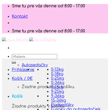
Skip
Sme tu pre vás denne od 8:00 - 17:00
to
content
Kontakt
Sme tu pre vás denne od 8:00 - 17:00
Hľadať:
Autosedačky
0-13kg
Prihlásenie
0-18kg
0-25kg
Košík /
0
€
0-36kg
Žiadne produkty v košíku.
9-18kg
9-25kg
9-36kg
Košík
15-36kg
Podsedáky
Žiadne produkty v košíku.
Fusaky do autosedačiek