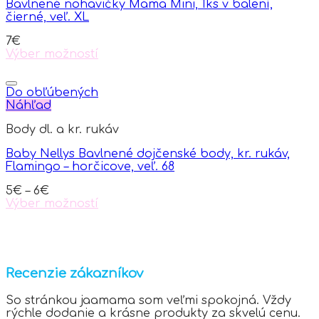
Bavlnené nohavičky Mama Mini, 1ks v balení,
čierné, veľ. XL
7
€
Výber možností
This
product
has
Do obľúbených
multiple
Náhľad
variants.
Body dl. a kr. rukáv
The
options
Baby Nellys Bavlnené dojčenské body, kr. rukáv,
may
Flamingo – horčicove, veľ. 68
be
chosen
5
€
–
6
€
on
Výber možností
the
This
product
product
page
has
multiple
variants.
Recenzie zákazníkov
The
options
So stránkou jaamama som veľmi spokojná. Vždy
may
rýchle dodanie a krásne produkty za skvelú cenu.
be