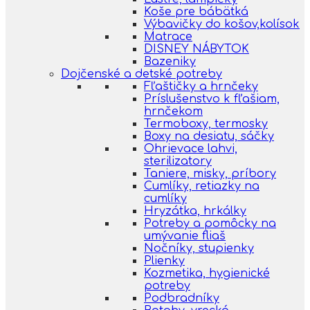
Koše pre bábätká
Výbavičky do košov,kolísok
Matrace
DISNEY NÁBYTOK
Bazeniky
Dojčenské a detské potreby
Fľaštičky a hrnčeky
Príslušenstvo k fľašiam,
hrnčekom
Termoboxy, termosky
Boxy na desiatu, sáčky
Ohrievace lahvi,
sterilizatory
Taniere, misky, príbory
Cumlíky, retiazky na
cumlíky
Hryzátka, hrkálky
Potreby a pomôcky na
umývanie fliaš
Nočníky, stupienky
Plienky
Kozmetika, hygienické
potreby
Podbradníky