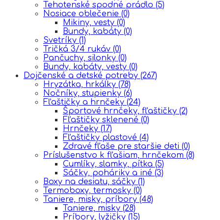
Tehotenské spodné prádlo
(5)
Nosiace oblečenie
(0)
Mikiny, vesty
(0)
Bundy, kabáty
(0)
Svetríky
(1)
Tričká 3/4 rukáv
(0)
Pančuchy, silonky
(0)
Bundy, kabáty, vesty
(0)
Dojčenské a detské potreby
(267)
Hryzátka, hrkálky
(78)
Nočníky, stupienky
(6)
Fľaštičky a hrnčeky
(24)
Športové hrnčeky, fľaštičky
(2)
Fľaštičky sklenené
(0)
Hrnčeky
(17)
Fľaštičky plastové
(4)
Zdravé fľaše pre staršie deti
(0)
Príslušenstvo k fľašiam, hrnčekom
(8)
Cumlíky, slamky, pítka
(5)
Sáčky, poháriky a iné
(3)
Boxy na desiatu, sáčky
(1)
Termoboxy, termosky
(0)
Taniere, misky, príbory
(48)
Taniere, misky
(28)
Príbory, lyžičky
(15)