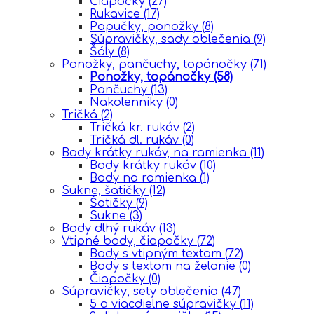
Čiapočky
(27)
Rukavice
(17)
Papučky, ponožky
(8)
Súpravičky, sady oblečenia
(9)
Šály
(8)
Ponožky, pančuchy, topánočky
(71)
Ponožky, topánočky
(58)
Pančuchy
(13)
Nakolenniky
(0)
Tričká
(2)
Tričká kr. rukáv
(2)
Tričká dl. rukáv
(0)
Body krátky rukáv, na ramienka
(11)
Body krátky rukáv
(10)
Body na ramienka
(1)
Sukne, šatičky
(12)
Šatičky
(9)
Sukne
(3)
Body dlhý rukáv
(13)
Vtipné body, čiapočky
(72)
Body s vtipným textom
(72)
Body s textom na želanie
(0)
Čiapočky
(0)
Súpravičky, sety oblečenia
(47)
5 a viacdielne súpravičky
(11)