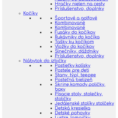
Hračky nielen na cesty
Príslušenstvo, doplnky
Kočíky
Športové a golfové
Kombinované
Kombinované
Fusáky do kočíkov
Rukávniky do kočíka
Tašky ku kočíkom
Vložky do kočíkov
Slnečníky, dáždniky
Príslušenstvo, doplnky
Nábytok do izbičky
Postieľky,kolísky
Postele pre deti
Stany, týpí, teepee
Posteľná bielizeň
Skrine,komody,poličky,
boxy
Písacie stoly, stolečky,
stoličky
Jedálenské stolíky stolčeky
Detská kresielka
Detské pohovky
Lustre, lampičky