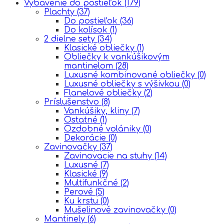
Vybavenie do postieľok
(179)
Plachty
(37)
Do postieľok
(36)
Do kolísok
(1)
2 dielne sety
(34)
Klasické obliečky
(1)
Obliečky k vankúšikovým
mantinelom
(28)
Luxusné kombinované obliečky
(0)
Luxusné obliečky s výšivkou
(0)
Flanelové obliečky
(2)
Príslušenstvo
(8)
Vankúšiky, kliny
(7)
Ostatné
(1)
Ozdobné volániky
(0)
Dekorácie
(0)
Zavinovačky
(37)
Zavinovacie na stuhy
(14)
Luxusné
(7)
Klasické
(9)
Multifunkčné
(2)
Perové
(5)
Ku krstu
(0)
Mušelinové zavinovačky
(0)
Mantinely
(6)