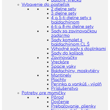
Batohy, vrecká
Vybavenie do postieľok
2 dielne sety
3 dielne sety
4 a 5-ti dielne sety s
baldachýnom
6-ti a 8-mi dielne sety
Sady sa zavinovačkou
zadarmo
Sady komplet s
baldachýnom CL,Š
Výhodné sady s doplnkami
Sady do kolísok
Zavinovačky
Vreckáre
Spacie vaky
Baldachýny, moskytiéry
Mantinely
Plachty
Perinka a vankúš - výplň
Príslušenstvo
Potreby pre mamičky
Pôrod
Dojčenie
Prebaľovanie, plienky