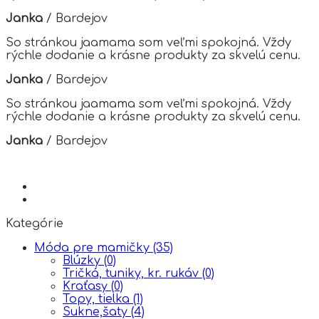
chosen
Janka
/
Bardejov
on
the
So stránkou jaamama som veľmi spokojná. Vždy
product
rýchle dodanie a krásne produkty za skvelú cenu.
page
Janka
/
Bardejov
So stránkou jaamama som veľmi spokojná. Vždy
rýchle dodanie a krásne produkty za skvelú cenu.
Janka
/
Bardejov
Kategórie
Móda pre mamičky
(35)
Blúzky
(0)
Tričká, tuniky, kr. rukáv
(0)
Kraťasy
(0)
Topy, tielka
(1)
Sukne,šaty
(4)