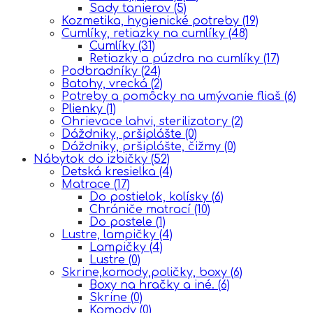
Sady tanierov
(5)
Kozmetika, hygienické potreby
(19)
Cumlíky, retiazky na cumlíky
(48)
Cumlíky
(31)
Retiazky a púzdra na cumlíky
(17)
Podbradníky
(24)
Batohy, vrecká
(2)
Potreby a pomôcky na umývanie fliaš
(6)
Plienky
(1)
Ohrievace lahvi, sterilizatory
(2)
Dáždniky, pršiplášte
(0)
Dáždniky, pršiplášte, čižmy
(0)
Nábytok do izbičky
(52)
Detská kresielka
(4)
Matrace
(17)
Do postielok, kolísky
(6)
Chrániče matrací
(10)
Do postele
(1)
Lustre, lampičky
(4)
Lampičky
(4)
Lustre
(0)
Skrine,komody,poličky, boxy
(6)
Boxy na hračky a iné.
(6)
Skrine
(0)
Komody
(0)