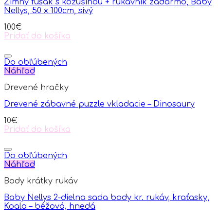
Zimný fusak s kožušinou + rukávnik zadarmo, Baby
may
Nellys, 50 x 100cm, sivý
be
chosen
100
€
on
Pridať do košíka
the
product
page
Do obľúbených
Náhľad
Drevené hračky
Drevené zábavné puzzle vkladacie – Dinosaury
10
€
Pridať do košíka
Do obľúbených
Náhľad
Body krátky rukáv
Baby Nellys 2-dielna sada body kr. rukáv, kraťasky,
Koala – béžová, hnedá