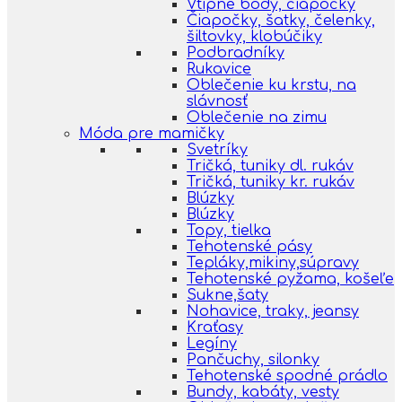
Vtipné body, čiapočky
Čiapočky, šatky, čelenky,
šiltovky, klobúčiky
Podbradníky
Rukavice
Oblečenie ku krstu, na
slávnosť
Oblečenie na zimu
Móda pre mamičky
Svetríky
Tričká, tuniky dl. rukáv
Tričká, tuniky kr. rukáv
Blúzky
Blúzky
Topy, tielka
Tehotenské pásy
Tepláky,mikiny,súpravy
Tehotenské pyžama, košeľe
Sukne,šaty
Nohavice, traky, jeansy
Kraťasy
Legíny
Pančuchy, silonky
Tehotenské spodné prádlo
Bundy, kabáty, vesty