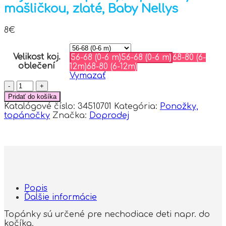
mašličkou, zlaté, Baby Nellys
8
€
Velikost koj.
56-68 (0-6 m)
56-68 (0-6 m)
68-80 (6-
oblečení
12m)
68-80 (6-12m)
Vymazať
množstvo
Dojčenské
Pridať do košíka
capáčky/topánočky
Katalógové číslo:
34510701
Kategória:
Ponožky,
s
topánočky
Značka:
Doprodej
mašličkou,
zlaté,
Baby
Nellys
Popis
Ďalšie informácie
Topánky sú určené pre nechodiace deti napr. do
kočíka.