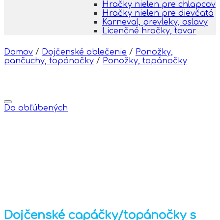
Hračky nielen pre chlapcov
Hračky nielen pre dievčatá
Karneval, prevleky, oslavy
Licenčné hračky, tovar
Domov
/
Dojčenské oblečenie
/
Ponožky,
pančuchy, topánočky
/
Ponožky, topánočky
Do obľúbených
Dojčenské capáčky/topánočky s