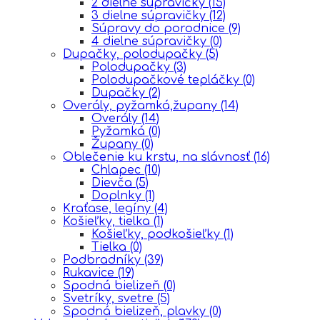
2 dielne súpravičky
(15)
3 dielne súpravičky
(12)
Súpravy do porodnice
(9)
4 dielne súpravičky
(0)
Dupačky, polodupačky
(5)
Polodupačky
(3)
Polodupačkové tepláčky
(0)
Dupačky
(2)
Overály, pyžamká,župany
(14)
Overály
(14)
Pyžamká
(0)
Župany
(0)
Oblečenie ku krstu, na slávnosť
(16)
Chlapec
(10)
Dievča
(5)
Doplnky
(1)
Kraťase, legíny
(4)
Košieľky, tielka
(1)
Košieľky, podkošieľky
(1)
Tielka
(0)
Podbradníky
(39)
Rukavice
(19)
Spodná bielizeň
(0)
Svetríky, svetre
(5)
Spodná bielizeň, plavky
(0)