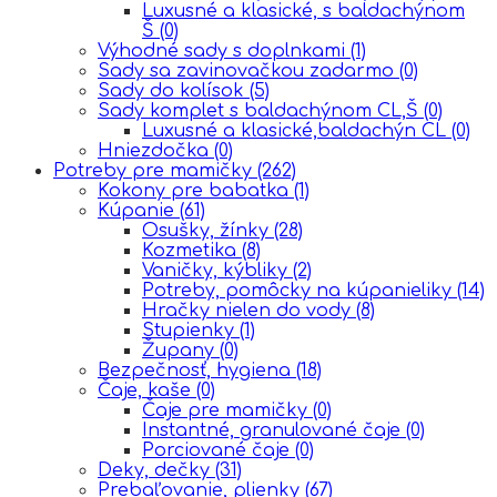
Luxusné a klasické, s baldachýnom
Š
(0)
Výhodné sady s doplnkami
(1)
Sady sa zavinovačkou zadarmo
(0)
Sady do kolísok
(5)
Sady komplet s baldachýnom CL,Š
(0)
Luxusné a klasické,baldachýn CL
(0)
Hniezdočka
(0)
Potreby pre mamičky
(262)
Kokony pre babatka
(1)
Kúpanie
(61)
Osušky, žínky
(28)
Kozmetika
(8)
Vaničky, kýbliky
(2)
Potreby, pomôcky na kúpanieliky
(14)
Hračky nielen do vody
(8)
Stupienky
(1)
Župany
(0)
Bezpečnosť, hygiena
(18)
Čaje, kaše
(0)
Čaje pre mamičky
(0)
Instantné, granulované čaje
(0)
Porciované čaje
(0)
Deky, dečky
(31)
Prebaľovanie, plienky
(67)