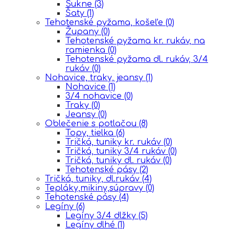
Sukne
(3)
Šaty
(1)
Tehotenské pyžama, košeľe
(0)
Župany
(0)
Tehotenské pyžama kr. rukáv, na
ramienka
(0)
Tehotenské pyžama dl. rukáv, 3/4
rukáv
(0)
Nohavice, traky, jeansy
(1)
Nohavice
(1)
3/4 nohavice
(0)
Traky
(0)
Jeansy
(0)
Oblečenie s potlačou
(8)
Topy, tielka
(6)
Tričká, tuniky kr. rukáv
(0)
Tričká, tuniky 3/4 rukáv
(0)
Tričká, tuniky dl. rukáv
(0)
Tehotenské pásy
(2)
Tričká, tuniky, dl.rukáv
(4)
Tepláky,mikiny,súpravy
(0)
Tehotenské pásy
(4)
Legíny
(6)
Legíny 3/4 dlžky
(5)
Legíny dlhé
(1)