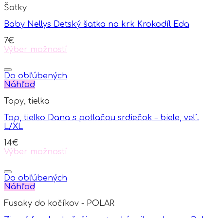
Šatky
Baby Nellys Detský šatka na krk Krokodíl Eda
7
€
Výber možností
This
product
has
Do obľúbených
multiple
Náhľad
variants.
Topy, tielka
The
options
Top, tielko Dana s potlačou srdiečok – biele, vel´.
may
L/XL
be
chosen
14
€
on
Výber možností
the
This
product
product
page
has
Do obľúbených
multiple
Náhľad
variants.
Fusaky do kočíkov - POLAR
The
options