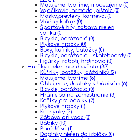
Maľujeme, tvoríme, modelujeme
(0)
Vojačikovia, armáda, pištole
(0)
Masky,prevleky, karneval
(0)
Vláčiky,koľaje
(0)
Športové hry, zábava nielen
vonku
(0)
Bicykle, odrážadlá
(0)
Plyšové hračky
(0)
Boxy, kufríky, batôžky
(0)
Bicykle, odrážadlá, , skateboardy
(0)
Figúrky, roboti, hrdinovia
(0)
Hračky nielen pre dievčatá
(33)
Kufríky, batôžky, dáždniky
(2)
Maľujeme, tvoríme
(5)
Oblečenie, doplnky k bábikám
(6)
Bicykle, odrážadla
(0)
Hráme sa na zamestnanie
(3)
Kočíky pre bábiky
(2)
Plyšové hračky
(1)
Kuchynky
(2)
Zábava pri vode
(0)
Bábiky
(10)
Parádiť sa
(1)
Doplnky nielen do izbičky
(0)
Hry, puzzle a iné
(0)