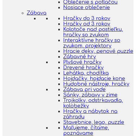
Oblečenie s potlačou
Nosiace oblečenie
Zábava
Hračky do 3 rokov
Hračky od 3 rokov
Kolotoče nad postieľku,
hračky so zvukom
Interaktívne hračky so
zvukom, projektory
Hracie deky, penové puzzle
Zábavné hry
Plyšové hračky
Drevené hračky
Lehátka, chodítka
Hojdačky, hojdacie kone
Hudobné nástroje, hračky
Zábava pri vode
Sánky, zábavy v zime
Trojkolky, odstrkavadla,
kolobežky
Hračky a nábytok na
záhradu
Stavebnice, lego, puzzle
Maľujeme, čítame,
poznávame