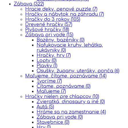
Zábava
(322)
Hracie deky, penové puzzle
(7)
Hračky a nábytok na záhradu
(7)
Hračky do 3 rokov
(105)
Drevené hračky
(57)
Plyšové hračky
(18)
Zábava pri vode
(15)
Bazény, bazéniky
(0)
Nafukovacie kruhy, lehátka,
rukávniky
(0)
Hračky, hry
(7)
Lopty
(0)
Plavky
(1)
Osušky, župany, uteráky, ponča
(6)
Maľujeme, čítame, poznávame
(14)
Tvoríme
(7)
Čítame, poznávame
(0)
Maľujeme
(7)
Hračky nielen pre chlapcov
(10)
Zvieratká, dinosaury a iné
(0)
Autá
(5)
Hráme sa na zamestnanie
(4)
Zábava pri vode
(0)
Stavebnice
(0)
Hry
(1)