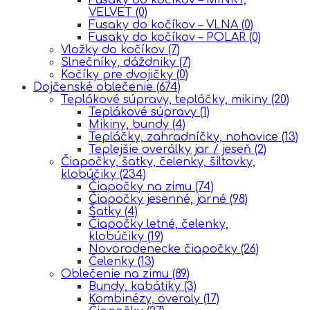
VELVET
(0)
Fusaky do kočíkov – VLNA
(0)
Fusaky do kočíkov – POLAR
(0)
Vložky do kočíkov
(7)
Slnečníky, dáždniky
(7)
Kočíky pre dvojičky
(0)
Dojčenské oblečenie
(674)
Teplákové súpravy, tepláčky, mikiny
(20)
Teplákové súpravy
(1)
Mikiny, bundy
(4)
Tepláčky, zahradníčky, nohavice
(13)
Teplejšie overálky jar / jeseň
(2)
Čiapočky, šatky, čelenky, šiltovky,
klobúčiky
(234)
Čiapočky na zimu
(74)
Čiapočky jesenné, jarné
(98)
Šatky
(4)
Čiapočky letné, čelenky,
klobúčiky
(19)
Novorodenecke čiapočky
(26)
Čelenky
(13)
Oblečenie na zimu
(89)
Bundy, kabátiky
(3)
Kombinézy, overaly
(17)