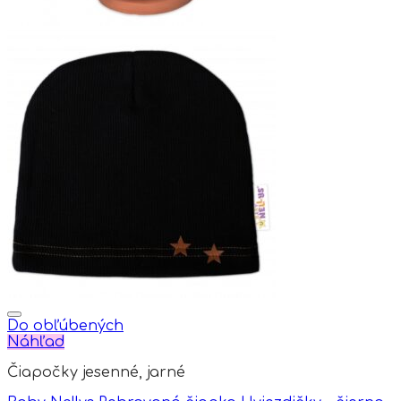
Do obľúbených
Náhľad
Čiapočky jesenné, jarné