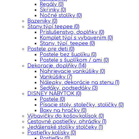
Regály
(0)
Skrinky
(0)
Nočné stolíky
(0)
Bazeniky
(0)
Stany,týpí,teepee
(0)
Prislušenstvo, doplňky
(0)
Komplet týpí s vybavením
(0)
Stany, týpí, teepee
(0)
Postele pre deti
(0)
Postele bez šuplíku
(0)
Postele s šuplíkom / ami
(0)
Dekoracje, doplňky
(14)
Nahrievacie vankúšiky
(0)
Vankúšiky
(7)
Nálepky, dekorácie na stenu
(1)
Sedáky, podsedáky
(3)
DISNEY NÁBYTOK
(0)
Postele
(0)
Písacie stoly, stolečky, stoličky
(0)
Boxy na hračky
(0)
Výbavičky do košov,kolísok
(0)
Cestovné postieľky, ohrádky
(1)
Jedálenské stolíky stolčeky
(1)
Postieľky,kolísky
(0)
Postieľky
(0)