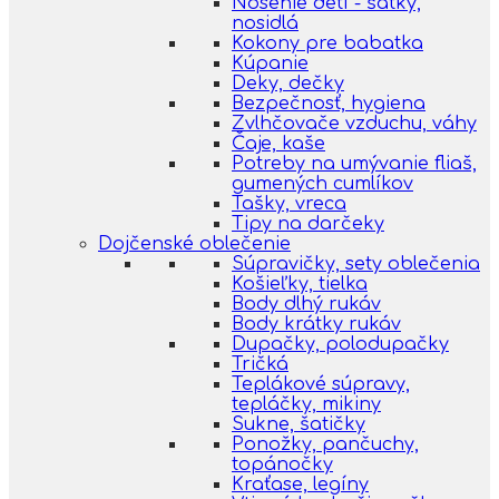
Nosenie detí - šatky,
nosidlá
Kokony pre babatka
Kúpanie
Deky, dečky
Bezpečnosť, hygiena
Zvlhčovače vzduchu, váhy
Čaje, kaše
Potreby na umývanie fliaš,
gumených cumlíkov
Tašky, vreca
Tipy na darčeky
Dojčenské oblečenie
Súpravičky, sety oblečenia
Košieľky, tielka
Body dlhý rukáv
Body krátky rukáv
Dupačky, polodupačky
Tričká
Teplákové súpravy,
tepláčky, mikiny
Sukne, šatičky
Ponožky, pančuchy,
topánočky
Kraťase, legíny