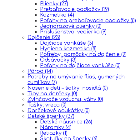
Plienky
(27)
Prebaľovacie podložky
(19)
Kozmetika
(4)
Poťahy na prebaľovacie podložky
(8)
Jednorazové plienky
(0)
Príslušenstvo, vedierka
(9)
Dojčenie
(23)
Dojčiace vankúše
(3)
Hygiena kozmetika
(8)
Potreby, pomôcky na dojčenie
(9)
Odsávačky
(3)
Poťahy na dojčiace vankúše
(0)
Pôrod
(14)
Potreby na umývanie fliaš, gumených
cumlíkov
(7)
Nosenie detí – šatky, nosidlá
(0)
Tipy na darčeky
(0)
Zvlhčovače vzduchu, váhy
(0)
Tašky, vreca
(0)
Darčekové poukážky
(0)
Detské šperky
(37)
Detské náušnice
(26)
Náramky
(4)
Retiazky
(1)
Škatuľky na šperky
(6)