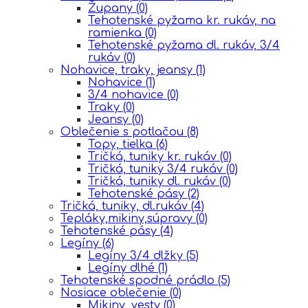
Župany
(0)
Tehotenské pyžama kr. rukáv, na
ramienka
(0)
Tehotenské pyžama dl. rukáv, 3/4
rukáv
(0)
Nohavice, traky, jeansy
(1)
Nohavice
(1)
3/4 nohavice
(0)
Traky
(0)
Jeansy
(0)
Oblečenie s potlačou
(8)
Topy, tielka
(6)
Tričká, tuniky kr. rukáv
(0)
Tričká, tuniky 3/4 rukáv
(0)
Tričká, tuniky dl. rukáv
(0)
Tehotenské pásy
(2)
Tričká, tuniky, dl.rukáv
(4)
Tepláky,mikiny,súpravy
(0)
Tehotenské pásy
(4)
Legíny
(6)
Legíny 3/4 dlžky
(5)
Legíny dlhé
(1)
Tehotenské spodné prádlo
(5)
Nosiace oblečenie
(0)
Mikiny, vesty
(0)