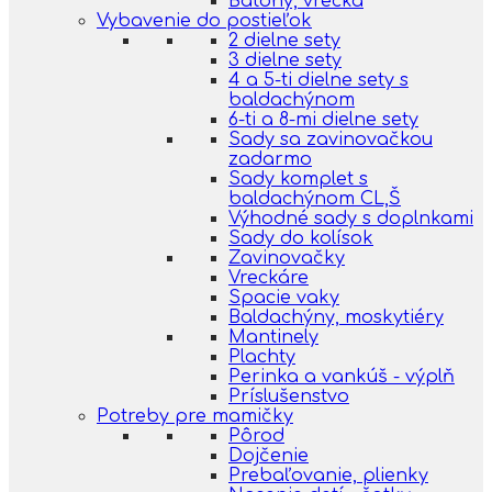
Batohy, vrecká
Vybavenie do postieľok
2 dielne sety
3 dielne sety
4 a 5-ti dielne sety s
baldachýnom
6-ti a 8-mi dielne sety
Sady sa zavinovačkou
zadarmo
Sady komplet s
baldachýnom CL,Š
Výhodné sady s doplnkami
Sady do kolísok
Zavinovačky
Vreckáre
Spacie vaky
Baldachýny, moskytiéry
Mantinely
Plachty
Perinka a vankúš - výplň
Príslušenstvo
Potreby pre mamičky
Pôrod
Dojčenie
Prebaľovanie, plienky