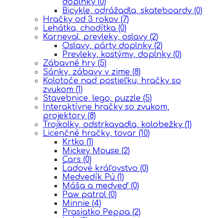
doplnky
(0)
Bicykle, odrážadla, skateboardy
(0)
Hračky od 3 rokov
(7)
Lehátka, chodítka
(0)
Karneval, prevleky, oslavy
(2)
Oslavy, párty doplnky
(2)
Prevleky, kostýmy, doplnky
(0)
Zábavné hry
(5)
Sánky, zábavy v zime
(8)
Kolotoče nad postieľku, hračky so
zvukom
(1)
Stavebnice, lego, puzzle
(5)
Interaktívne hračky so zvukom,
projektory
(8)
Trojkolky, odstrkavadla, kolobežky
(1)
Licenčné hračky, tovar
(10)
Krtko
(1)
Mickey Mouse
(2)
Cars
(0)
Ĺadové kráľovstvo
(0)
Medvedík Pú
(1)
Máša a medveď
(0)
Paw patrol
(0)
Minnie
(4)
Prasiatko Peppa
(2)