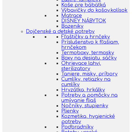
Koše pre bábätká
Výbavičky do košov,kolísok
Matrace
DISNEY NÁBYTOK
Bazeniky
Dojčenské a detské potreby
Fľaštičky a hrnčeky
Príslušenstvo k fľašiam,
hrnčekom
Termoboxy, termosky
Boxy na desiatu, sáčky
Ohrievace lahvi,
sterilizatory
Taniere, misky, príbory
Cumlíky, retiazky na
cumlíky
Hryzátka, hrkálky
Potreby a pomôcky na
umývanie fliaš
Nočníky, stupienky
Plienky
Kozmetika, hygienické
potreby
Podbradníky