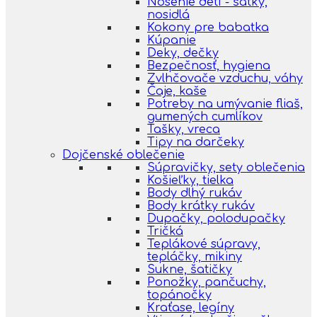
Nosenie detí - šatky,
nosidlá
Kokony pre babatka
Kúpanie
Deky, dečky
Bezpečnosť, hygiena
Zvlhčovače vzduchu, váhy
Čaje, kaše
Potreby na umývanie fliaš,
gumených cumlíkov
Tašky, vreca
Tipy na darčeky
Dojčenské oblečenie
Súpravičky, sety oblečenia
Košieľky, tielka
Body dlhý rukáv
Body krátky rukáv
Dupačky, polodupačky
Tričká
Teplákové súpravy,
tepláčky, mikiny
Sukne, šatičky
Ponožky, pančuchy,
topánočky
Kraťase, legíny