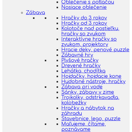
Oblečenie s potlačou
Nosiace oblečenie
Zábava
Hračky do 3 rokov
Hračky od 3 rokov
Kolotoče nad postieľku,
hračky so zvukom
Interaktívne hračky so
zvukom, projektory
Hracie deky, penové puzzle
Zábavné hry
Plyšové hračky
Drevené hračky
Lehátka, chodítka
Hojdačky, hojdacie kone
Hudobné nástroje, hračky
Zábava pri vode
Sánky, zábavy v zime
Trojkolky, odstrkavadla,
kolobežky
Hračky a nábytok na
záhradu
Stavebnice, lego, puzzle
Maľujeme, čítame,
poznávame