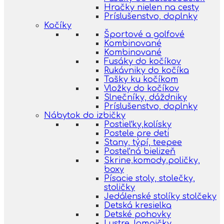
Hračky nielen na cesty
Príslušenstvo, doplnky
Kočíky
Športové a golfové
Kombinované
Kombinované
Fusáky do kočíkov
Rukávniky do kočíka
Tašky ku kočíkom
Vložky do kočíkov
Slnečníky, dáždniky
Príslušenstvo, doplnky
Nábytok do izbičky
Postieľky,kolísky
Postele pre deti
Stany, týpí, teepee
Posteľná bielizeň
Skrine,komody,poličky,
boxy
Písacie stoly, stolečky,
stoličky
Jedálenské stolíky stolčeky
Detská kresielka
Detské pohovky
Lustre, lampičky