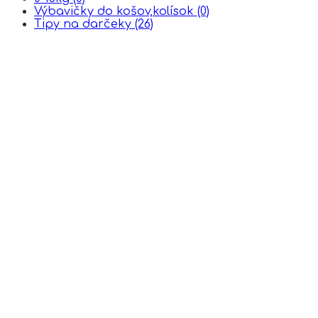
Výbavičky do košov,kolísok
(0)
Tipy na darčeky
(26)