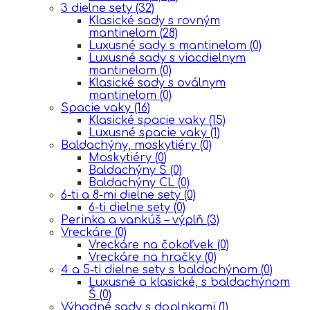
3 dielne sety
(32)
Klasické sady s rovným
mantinelom
(28)
Luxusné sady s mantinelom
(0)
Luxusné sady s viacdielnym
mantinelom
(0)
Klasické sady s oválnym
mantinelom
(0)
Spacie vaky
(16)
Klasické spacie vaky
(15)
Luxusné spacie vaky
(1)
Baldachýny, moskytiéry
(0)
Moskytiéry
(0)
Baldachýny Š
(0)
Baldachýny CL
(0)
6-ti a 8-mi dielne sety
(0)
6-ti dielne sety
(0)
Perinka a vankúš – výplň
(3)
Vreckáre
(0)
Vreckáre na čokoľvek
(0)
Vreckáre na hračky
(0)
4 a 5-ti dielne sety s baldachýnom
(0)
Luxusné a klasické, s baldachýnom
Š
(0)
Výhodné sady s doplnkami
(1)