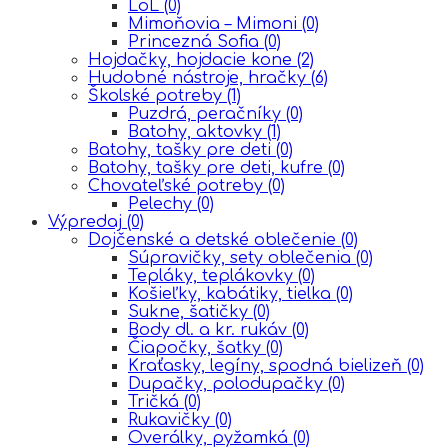
LoL
(0)
Mimoňovia – Mimoni
(0)
Princezná Sofia
(0)
Hojdačky, hojdacie kone
(2)
Hudobné nástroje, hračky
(6)
Školské potreby
(1)
Puzdrá, peračníky
(0)
Batohy, aktovky
(1)
Batohy, tašky pre deti
(0)
Batohy, tašky pre deti, kufre
(0)
Chovateľské potreby
(0)
Pelechy
(0)
Výpredaj
(0)
Dojčenské a detské oblečenie
(0)
Súpravičky, sety oblečenia
(0)
Tepláky, teplákovky
(0)
Košieľky, kabátiky, tielka
(0)
Sukne, šatičky
(0)
Body dl. a kr. rukáv
(0)
Čiapočky, šatky
(0)
Kraťasky, legíny, spodná bielizeň
(0)
Dupačky, polodupačky
(0)
Tričká
(0)
Rukavičky
(0)
Overálky, pyžamká
(0)