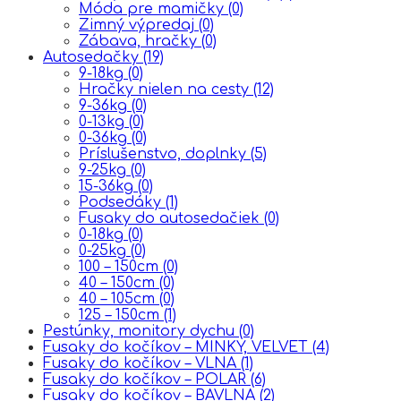
Móda pre mamičky
(0)
Zimný výpredaj
(0)
Zábava, hračky
(0)
Autosedačky
(19)
9-18kg
(0)
Hračky nielen na cesty
(12)
9-36kg
(0)
0-13kg
(0)
0-36kg
(0)
Príslušenstvo, doplnky
(5)
9-25kg
(0)
15-36kg
(0)
Podsedáky
(1)
Fusaky do autosedačiek
(0)
0-18kg
(0)
0-25kg
(0)
100 – 150cm
(0)
40 – 150cm
(0)
40 – 105cm
(0)
125 – 150cm
(1)
Pestúnky, monitory dychu
(0)
Fusaky do kočíkov – MINKY, VELVET
(4)
Fusaky do kočíkov – VLNA
(1)
Fusaky do kočíkov – POLAR
(6)
Fusaky do kočíkov – BAVLNA
(2)