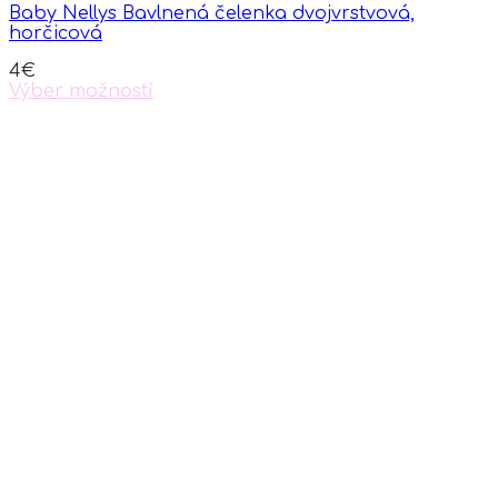
Baby Nellys Bavlnená čelenka dvojvrstvová,
horčicová
4
€
Výber možností
This
product
has
multiple
variants.
The
options
may
be
chosen
on
the
product
page