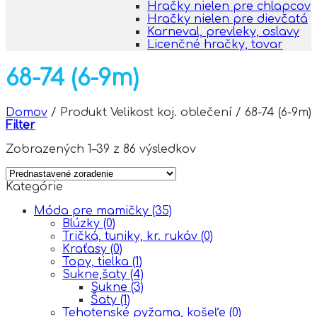
Hračky nielen pre chlapcov
Hračky nielen pre dievčatá
Karneval, prevleky, oslavy
Licenčné hračky, tovar
68-74 (6-9m)
Domov
/
Produkt Velikost koj. oblečení
/
68-74 (6-9m)
Filter
Zobrazených 1–39 z 86 výsledkov
Kategórie
Móda pre mamičky
(35)
Blúzky
(0)
Tričká, tuniky, kr. rukáv
(0)
Kraťasy
(0)
Topy, tielka
(1)
Sukne,šaty
(4)
Sukne
(3)
Šaty
(1)
Tehotenské pyžama, košeľe
(0)