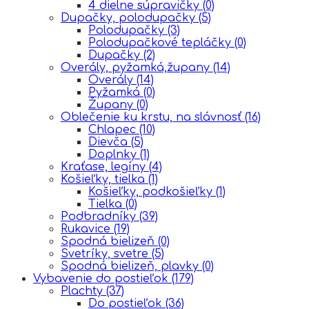
4 dielne súpravičky
(0)
Dupačky, polodupačky
(5)
Polodupačky
(3)
Polodupačkové tepláčky
(0)
Dupačky
(2)
Overály, pyžamká,župany
(14)
Overály
(14)
Pyžamká
(0)
Župany
(0)
Oblečenie ku krstu, na slávnosť
(16)
Chlapec
(10)
Dievča
(5)
Doplnky
(1)
Kraťase, legíny
(4)
Košieľky, tielka
(1)
Košieľky, podkošieľky
(1)
Tielka
(0)
Podbradníky
(39)
Rukavice
(19)
Spodná bielizeň
(0)
Svetríky, svetre
(5)
Spodná bielizeň, plavky
(0)
Vybavenie do postieľok
(179)
Plachty
(37)
Do postieľok
(36)