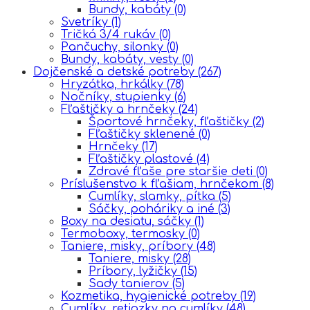
Bundy, kabáty
(0)
Svetríky
(1)
Tričká 3/4 rukáv
(0)
Pančuchy, silonky
(0)
Bundy, kabáty, vesty
(0)
Dojčenské a detské potreby
(267)
Hryzátka, hrkálky
(78)
Nočníky, stupienky
(6)
Fľaštičky a hrnčeky
(24)
Športové hrnčeky, fľaštičky
(2)
Fľaštičky sklenené
(0)
Hrnčeky
(17)
Fľaštičky plastové
(4)
Zdravé fľaše pre staršie deti
(0)
Príslušenstvo k fľašiam, hrnčekom
(8)
Cumlíky, slamky, pítka
(5)
Sáčky, poháriky a iné
(3)
Boxy na desiatu, sáčky
(1)
Termoboxy, termosky
(0)
Taniere, misky, príbory
(48)
Taniere, misky
(28)
Príbory, lyžičky
(15)
Sady tanierov
(5)
Kozmetika, hygienické potreby
(19)
Cumlíky, retiazky na cumlíky
(48)