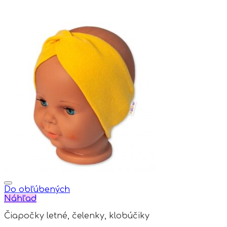
Do obľúbených
Náhľad
Čiapočky letné, čelenky, klobúčiky