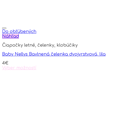
Do obľúbených
Náhľad
Čiapočky letné, čelenky, klobúčiky
Baby Nellys Bavlnená čelenka dvojvrstvová, lila
4
€
Výber možností
This
product
has
multiple
variants.
The
options
may
be
chosen