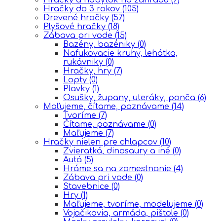
Hračky do 3 rokov
(105)
Drevené hračky
(57)
Plyšové hračky
(18)
Zábava pri vode
(15)
Bazény, bazéniky
(0)
Nafukovacie kruhy, lehátka,
rukávniky
(0)
Hračky, hry
(7)
Lopty
(0)
Plavky
(1)
Osušky, župany, uteráky, ponča
(6)
Maľujeme, čítame, poznávame
(14)
Tvoríme
(7)
Čítame, poznávame
(0)
Maľujeme
(7)
Hračky nielen pre chlapcov
(10)
Zvieratká, dinosaury a iné
(0)
Autá
(5)
Hráme sa na zamestnanie
(4)
Zábava pri vode
(0)
Stavebnice
(0)
Hry
(1)
Maľujeme, tvoríme, modelujeme
(0)
Vojačikovia, armáda, pištole
(0)