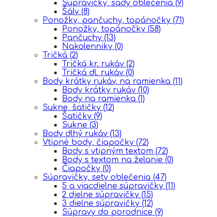
Súpravičky, sady oblečenia
(9)
Šály
(8)
Ponožky, pančuchy, topánočky
(71)
Ponožky, topánočky
(58)
Pančuchy
(13)
Nakolenniky
(0)
Tričká
(2)
Tričká kr. rukáv
(2)
Tričká dl. rukáv
(0)
Body krátky rukáv, na ramienka
(11)
Body krátky rukáv
(10)
Body na ramienka
(1)
Sukne, šatičky
(12)
Šatičky
(9)
Sukne
(3)
Body dlhý rukáv
(13)
Vtipné body, čiapočky
(72)
Body s vtipným textom
(72)
Body s textom na želanie
(0)
Čiapočky
(0)
Súpravičky, sety oblečenia
(47)
5 a viacdielne súpravičky
(11)
2 dielne súpravičky
(15)
3 dielne súpravičky
(12)
Súpravy do porodnice
(9)