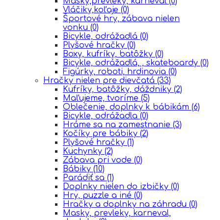
Masky,prevleky, karneval
(0)
Vláčiky,koľaje
(0)
Športové hry, zábava nielen
vonku
(0)
Bicykle, odrážadlá
(0)
Plyšové hračky
(0)
Boxy, kufríky, batôžky
(0)
Bicykle, odrážadlá, , skateboardy
(0)
Figúrky, roboti, hrdinovia
(0)
Hračky nielen pre dievčatá
(33)
Kufríky, batôžky, dáždniky
(2)
Maľujeme, tvoríme
(5)
Oblečenie, doplnky k bábikám
(6)
Bicykle, odrážadla
(0)
Hráme sa na zamestnanie
(3)
Kočíky pre bábiky
(2)
Plyšové hračky
(1)
Kuchynky
(2)
Zábava pri vode
(0)
Bábiky
(10)
Parádiť sa
(1)
Doplnky nielen do izbičky
(0)
Hry, puzzle a iné
(0)
Hračky a doplnky na záhradu
(0)
Masky, prevleky, karneval,