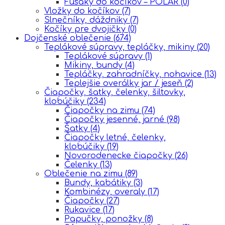
Fusaky do kočíkov – POLAR
(0)
Vložky do kočíkov
(7)
Slnečníky, dáždniky
(7)
Kočíky pre dvojičky
(0)
Dojčenské oblečenie
(674)
Teplákové súpravy, tepláčky, mikiny
(20)
Teplákové súpravy
(1)
Mikiny, bundy
(4)
Tepláčky, zahradníčky, nohavice
(13)
Teplejšie overálky jar / jeseň
(2)
Čiapočky, šatky, čelenky, šiltovky,
klobúčiky
(234)
Čiapočky na zimu
(74)
Čiapočky jesenné, jarné
(98)
Šatky
(4)
Čiapočky letné, čelenky,
klobúčiky
(19)
Novorodenecke čiapočky
(26)
Čelenky
(13)
Oblečenie na zimu
(89)
Bundy, kabátiky
(3)
Kombinézy, overaly
(17)
Čiapočky
(27)
Rukavice
(17)
Papučky, ponožky
(8)