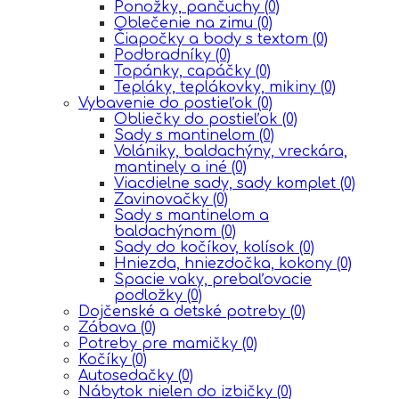
Ponožky, pančuchy
(0)
Oblečenie na zimu
(0)
Čiapočky a body s textom
(0)
Podbradníky
(0)
Topánky, capáčky
(0)
Tepláky, teplákovky, mikiny
(0)
Vybavenie do postieľok
(0)
Obliečky do postieľok
(0)
Sady s mantinelom
(0)
Volániky, baldachýny, vreckára,
mantinely a iné
(0)
Viacdielne sady, sady komplet
(0)
Zavinovačky
(0)
Sady s mantinelom a
baldachýnom
(0)
Sady do kočíkov, kolísok
(0)
Hniezda, hniezdočka, kokony
(0)
Spacie vaky, prebaľovacie
podložky
(0)
Dojčenské a detské potreby
(0)
Zábava
(0)
Potreby pre mamičky
(0)
Kočíky
(0)
Autosedačky
(0)
Nábytok nielen do izbičky
(0)