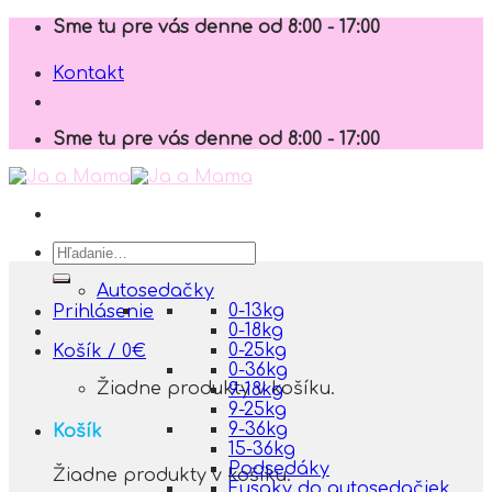
Skip
Sme tu pre vás denne od 8:00 - 17:00
to
content
Kontakt
Sme tu pre vás denne od 8:00 - 17:00
Hľadať:
Autosedačky
0-13kg
Prihlásenie
0-18kg
0-25kg
Košík /
0
€
0-36kg
Žiadne produkty v košíku.
9-18kg
9-25kg
9-36kg
Košík
15-36kg
Podsedáky
Žiadne produkty v košíku.
Fusaky do autosedačiek