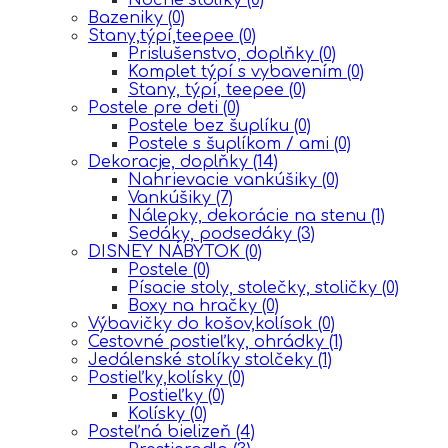
Bazeniky
(0)
Stany,týpí,teepee
(0)
Prislušenstvo, doplňky
(0)
Komplet týpí s vybavením
(0)
Stany, týpí, teepee
(0)
Postele pre deti
(0)
Postele bez šuplíku
(0)
Postele s šuplíkom / ami
(0)
Dekoracje, doplňky
(14)
Nahrievacie vankúšiky
(0)
Vankúšiky
(7)
Nálepky, dekorácie na stenu
(1)
Sedáky, podsedáky
(3)
DISNEY NÁBYTOK
(0)
Postele
(0)
Písacie stoly, stolečky, stoličky
(0)
Boxy na hračky
(0)
Výbavičky do košov,kolísok
(0)
Cestovné postieľky, ohrádky
(1)
Jedálenské stolíky stolčeky
(1)
Postieľky,kolísky
(0)
Postieľky
(0)
Kolísky
(0)
Posteľná bielizeň
(4)