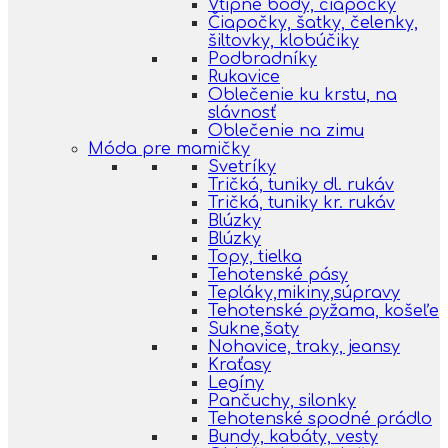
Vtipné body, čiapočky
Čiapočky, šatky, čelenky,
šiltovky, klobúčiky
Podbradníky
Rukavice
Oblečenie ku krstu, na
slávnosť
Oblečenie na zimu
Móda pre mamičky
Svetríky
Tričká, tuniky dl. rukáv
Tričká, tuniky kr. rukáv
Blúzky
Blúzky
Topy, tielka
Tehotenské pásy
Tepláky,mikiny,súpravy
Tehotenské pyžama, košeľe
Sukne,šaty
Nohavice, traky, jeansy
Kraťasy
Legíny
Pančuchy, silonky
Tehotenské spodné prádlo
Bundy, kabáty, vesty