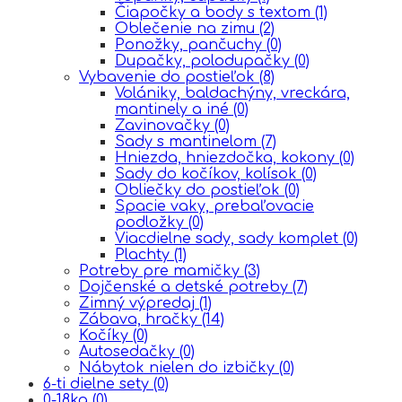
Čiapočky a body s textom
(1)
Oblečenie na zimu
(2)
Ponožky, pančuchy
(0)
Dupačky, polodupačky
(0)
Vybavenie do postieľok
(8)
Volániky, baldachýny, vreckára,
mantinely a iné
(0)
Zavinovačky
(0)
Sady s mantinelom
(7)
Hniezda, hniezdočka, kokony
(0)
Sady do kočíkov, kolísok
(0)
Obliečky do postieľok
(0)
Spacie vaky, prebaľovacie
podložky
(0)
Viacdielne sady, sady komplet
(0)
Plachty
(1)
Potreby pre mamičky
(3)
Dojčenské a detské potreby
(7)
Zimný výpredaj
(1)
Zábava, hračky
(14)
Kočíky
(0)
Autosedačky
(0)
Nábytok nielen do izbičky
(0)
6-ti dielne sety
(0)
0-18kg
(0)