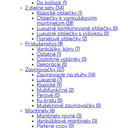
Do kolísok
(1)
2 dielne sety
(34)
Klasické obliečky
(1)
Obliečky k vankúšikovým
mantinelom
(28)
Luxusné kombinované obliečky
(0)
Luxusné obliečky s výšivkou
(0)
Flanelové obliečky
(2)
Príslušenstvo
(8)
Vankúšiky, kliny
(7)
Ostatné
(1)
Ozdobné volániky
(0)
Dekorácie
(0)
Zavinovačky
(37)
Zavinovacie na stuhy
(14)
Luxusné
(7)
Klasické
(9)
Multifunkčné
(2)
Perové
(5)
Ku krstu
(0)
Mušelinové zavinovačky
(0)
Mantinely
(6)
Mantinely rovné
(3)
Vankúšikové mantinely
(3)
Pletené copy
(0)