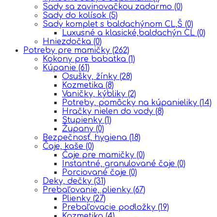
Sady sa zavinovačkou zadarmo
(0)
Sady do kolísok
(5)
Sady komplet s baldachýnom CL,Š
(0)
Luxusné a klasické,baldachýn CL
(0)
Hniezdočka
(0)
Potreby pre mamičky
(262)
Kokony pre babatka
(1)
Kúpanie
(61)
Osušky, žínky
(28)
Kozmetika
(8)
Vaničky, kýbliky
(2)
Potreby, pomôcky na kúpanieliky
(14)
Hračky nielen do vody
(8)
Stupienky
(1)
Župany
(0)
Bezpečnosť, hygiena
(18)
Čaje, kaše
(0)
Čaje pre mamičky
(0)
Instantné, granulované čaje
(0)
Porciované čaje
(0)
Deky, dečky
(31)
Prebaľovanie, plienky
(67)
Plienky
(27)
Prebaľovacie podložky
(19)
Kozmetika
(4)