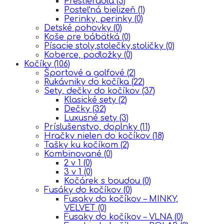
Prestieradla
(3)
Posteľná bielizeň
(1)
Perinky, perinky
(0)
Detské pohovky
(0)
Koše pre bábätká
(0)
Písacie stoly,stolečky,stoličky
(0)
Koberce, podložky
(0)
Kočíky
(106)
Športové a golfové
(2)
Rukávniky do kočíka
(22)
Sety, dečky do kočíkov
(37)
Klasické sety
(2)
Dečky
(32)
Luxusné sety
(3)
Príslušenstvo, doplnky
(11)
Hračky nielen do kočíkov
(18)
Tašky ku kočíkom
(2)
Kombinované
(0)
2 v 1
(0)
3 v 1
(0)
Kočárek s boudou
(0)
Fusáky do kočíkov
(0)
Fusaky do kočíkov – MINKY,
VELVET
(0)
Fusaky do kočíkov – VLNA
(0)