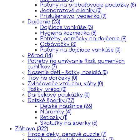
Poťahy na prebaľovacie podložky
(8)
Jednorazové plienky
(0)
Príslušenstvo, vedierka
(9)
Dojčenie
(23)
Dojčiace vankúše
(3)
Hygiena kozmetika
(8)
Potreby, pomôcky na dojčenie
(9)
Odsávačky
(3)
Poťahy na dojčiace vankúše
(0)
Pôrod
(14)
Potreby na umývanie fliaš, gumených
cumlíkov
(7)
Nosenie detí – šatky, nosidlá
(0)
Tipy na darčeky
(0)
Zvlhčovače vzduchu, váhy
(0)
Tašky, vreca
(0)
Darčekové poukážky
(0)
Detské šperky
(37)
Detské náušnice
(26)
Náramky
(4)
Retiazky
(1)
Škatuľky na šperky
(6)
Zábava
(322)
Hracie deky, penové puzzle
(7)
Hračky a nábytok na záhradu
(7)