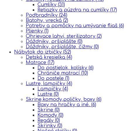
Cumlíky
(31)
Retiazky a púzdra na cumlíky
(17)
Podbradníky
(24)
Batohy, vrecká
(2)
Potreby a pomôcky na umývanie fliaš
(6)
Plienky
(1)
Ohrievace lahvi, sterilizatory
(2)
Dáždniky, pršiplášte
(0)
Dáždniky, pršiplášte, čižmy
(0)
Nábytok do izbičky
(52)
Detská kresielka
(4)
Matrace
(17)
Do postielok, kolísky
(6)
Chrániče matrací
(10)
Do postele
(1)
Lustre, lampičky
(4)
Lampičky
(4)
Lustre
(0)
Skrine,komody,poličky, boxy
(6)
Boxy na hračky a iné.
(6)
Skrine
(0)
Komody
(0)
Regály
(0)
Skrinky
(0)
Nočné stolíky
(0)