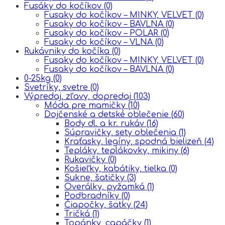
Fusáky do kočíkov
(0)
Fusaky do kočíkov – MINKY, VELVET
(0)
Fusaky do kočíkov – BAVLNA
(0)
Fusaky do kočíkov – POLAR
(0)
Fusaky do kočíkov – VLNA
(0)
Rukávniky do kočíka
(0)
Fusaky do kočíkov – MINKY, VELVET
(0)
Fusaky do kočíkov – BAVLNA
(0)
0-25kg
(0)
Svetríky, svetre
(0)
Výpredaj, zľavy, dopredaj
(103)
Móda pre mamičky
(10)
Dojčenské a detské oblečenie
(60)
Body dl. a kr. rukáv
(16)
Súpravičky, sety oblečenia
(1)
Kraťasky, legíny, spodná bielizeň
(4)
Tepláky, teplákovky, mikiny
(6)
Rukavičky
(0)
Košieľky, kabátiky, tielka
(0)
Sukne, šatičky
(3)
Overálky, pyžamká
(1)
Podbradníky
(0)
Čiapočky, šatky
(24)
Tričká
(1)
Topánky, capáčky
(1)