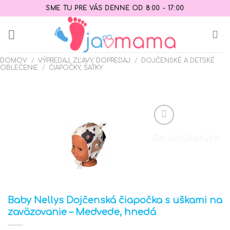
Skip
SME TU PRE VÁS DENNE OD 8:00 - 17:00
to
content
DOMOV
/
VÝPREDAJ, ZĽAVY, DOPREDAJ
/
DOJČENSKÉ A DETSKÉ
OBLEČENIE
/
ČIAPOČKY, ŠATKY
Do obľúbených
Baby Nellys Dojčenská čiapočka s uškami na
zaväzovanie – Medvede, hnedá