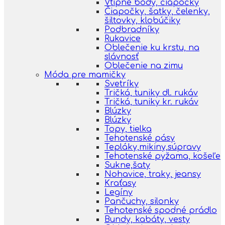
Vtipné body, čiapočky
Čiapočky, šatky, čelenky,
šiltovky, klobúčiky
Podbradníky
Rukavice
Oblečenie ku krstu, na
slávnosť
Oblečenie na zimu
Móda pre mamičky
Svetríky
Tričká, tuniky dl. rukáv
Tričká, tuniky kr. rukáv
Blúzky
Blúzky
Topy, tielka
Tehotenské pásy
Tepláky,mikiny,súpravy
Tehotenské pyžama, košeľe
Sukne,šaty
Nohavice, traky, jeansy
Kraťasy
Legíny
Pančuchy, silonky
Tehotenské spodné prádlo
Bundy, kabáty, vesty