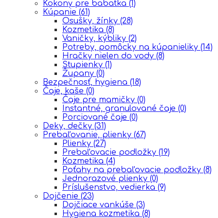
Kokony pre babatka
(1)
Kúpanie
(61)
Osušky, žínky
(28)
Kozmetika
(8)
Vaničky, kýbliky
(2)
Potreby, pomôcky na kúpanieliky
(14)
Hračky nielen do vody
(8)
Stupienky
(1)
Župany
(0)
Bezpečnosť, hygiena
(18)
Čaje, kaše
(0)
Čaje pre mamičky
(0)
Instantné, granulované čaje
(0)
Porciované čaje
(0)
Deky, dečky
(31)
Prebaľovanie, plienky
(67)
Plienky
(27)
Prebaľovacie podložky
(19)
Kozmetika
(4)
Poťahy na prebaľovacie podložky
(8)
Jednorazové plienky
(0)
Príslušenstvo, vedierka
(9)
Dojčenie
(23)
Dojčiace vankúše
(3)
Hygiena kozmetika
(8)