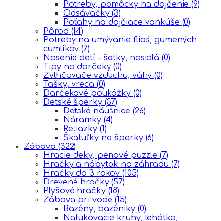
Potreby, pomôcky na dojčenie
(9)
Odsávačky
(3)
Poťahy na dojčiace vankúše
(0)
Pôrod
(14)
Potreby na umývanie fliaš, gumených
cumlíkov
(7)
Nosenie detí – šatky, nosidlá
(0)
Tipy na darčeky
(0)
Zvlhčovače vzduchu, váhy
(0)
Tašky, vreca
(0)
Darčekové poukážky
(0)
Detské šperky
(37)
Detské náušnice
(26)
Náramky
(4)
Retiazky
(1)
Škatuľky na šperky
(6)
Zábava
(322)
Hracie deky, penové puzzle
(7)
Hračky a nábytok na záhradu
(7)
Hračky do 3 rokov
(105)
Drevené hračky
(57)
Plyšové hračky
(18)
Zábava pri vode
(15)
Bazény, bazéniky
(0)
Nafukovacie kruhy, lehátka,