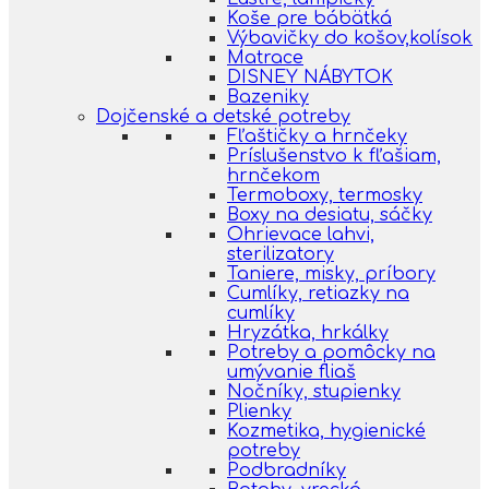
Koše pre bábätká
Výbavičky do košov,kolísok
Matrace
DISNEY NÁBYTOK
Bazeniky
Dojčenské a detské potreby
Fľaštičky a hrnčeky
Príslušenstvo k fľašiam,
hrnčekom
Termoboxy, termosky
Boxy na desiatu, sáčky
Ohrievace lahvi,
sterilizatory
Taniere, misky, príbory
Cumlíky, retiazky na
cumlíky
Hryzátka, hrkálky
Potreby a pomôcky na
umývanie fliaš
Nočníky, stupienky
Plienky
Kozmetika, hygienické
potreby
Podbradníky