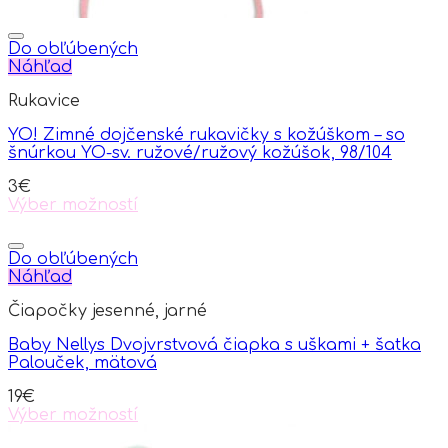
Do obľúbených
Náhľad
Rukavice
YO! Zimné dojčenské rukavičky s kožúškom – so
šnúrkou YO-sv. ružové/ružový kožúšok, 98/104
3
€
Výber možností
This
product
has
Do obľúbených
multiple
Náhľad
variants.
Čiapočky jesenné, jarné
The
options
Baby Nellys Dvojvrstvová čiapka s uškami + šatka
may
Palouček, mätová
be
chosen
19
€
on
Výber možností
the
This
product