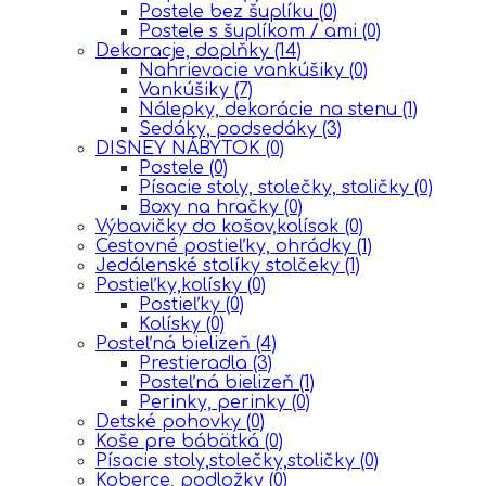
Postele bez šuplíku
(0)
Postele s šuplíkom / ami
(0)
Dekoracje, doplňky
(14)
Nahrievacie vankúšiky
(0)
Vankúšiky
(7)
Nálepky, dekorácie na stenu
(1)
Sedáky, podsedáky
(3)
DISNEY NÁBYTOK
(0)
Postele
(0)
Písacie stoly, stolečky, stoličky
(0)
Boxy na hračky
(0)
Výbavičky do košov,kolísok
(0)
Cestovné postieľky, ohrádky
(1)
Jedálenské stolíky stolčeky
(1)
Postieľky,kolísky
(0)
Postieľky
(0)
Kolísky
(0)
Posteľná bielizeň
(4)
Prestieradla
(3)
Posteľná bielizeň
(1)
Perinky, perinky
(0)
Detské pohovky
(0)
Koše pre bábätká
(0)
Písacie stoly,stolečky,stoličky
(0)
Koberce, podložky
(0)