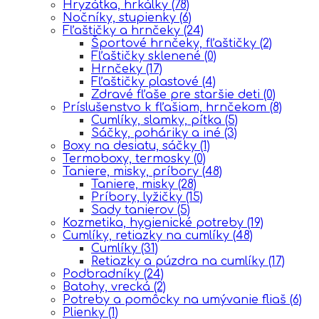
Hryzátka, hrkálky
(78)
Nočníky, stupienky
(6)
Fľaštičky a hrnčeky
(24)
Športové hrnčeky, fľaštičky
(2)
Fľaštičky sklenené
(0)
Hrnčeky
(17)
Fľaštičky plastové
(4)
Zdravé fľaše pre staršie deti
(0)
Príslušenstvo k fľašiam, hrnčekom
(8)
Cumlíky, slamky, pítka
(5)
Sáčky, poháriky a iné
(3)
Boxy na desiatu, sáčky
(1)
Termoboxy, termosky
(0)
Taniere, misky, príbory
(48)
Taniere, misky
(28)
Príbory, lyžičky
(15)
Sady tanierov
(5)
Kozmetika, hygienické potreby
(19)
Cumlíky, retiazky na cumlíky
(48)
Cumlíky
(31)
Retiazky a púzdra na cumlíky
(17)
Podbradníky
(24)
Batohy, vrecká
(2)
Potreby a pomôcky na umývanie fliaš
(6)
Plienky
(1)