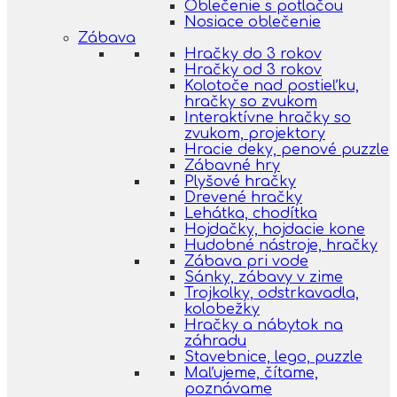
Oblečenie s potlačou
Nosiace oblečenie
Zábava
Hračky do 3 rokov
Hračky od 3 rokov
Kolotoče nad postieľku,
hračky so zvukom
Interaktívne hračky so
zvukom, projektory
Hracie deky, penové puzzle
Zábavné hry
Plyšové hračky
Drevené hračky
Lehátka, chodítka
Hojdačky, hojdacie kone
Hudobné nástroje, hračky
Zábava pri vode
Sánky, zábavy v zime
Trojkolky, odstrkavadla,
kolobežky
Hračky a nábytok na
záhradu
Stavebnice, lego, puzzle
Maľujeme, čítame,
poznávame