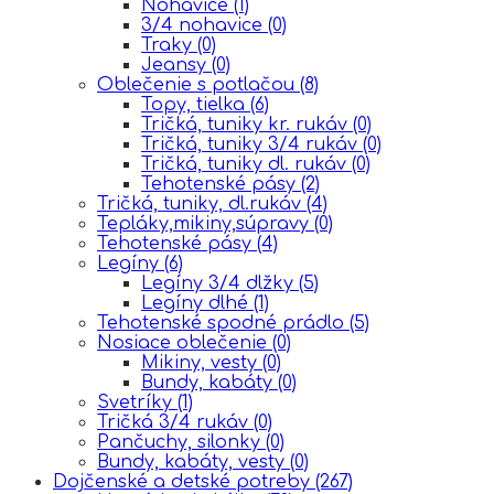
Nohavice
(1)
3/4 nohavice
(0)
Traky
(0)
Jeansy
(0)
Oblečenie s potlačou
(8)
Topy, tielka
(6)
Tričká, tuniky kr. rukáv
(0)
Tričká, tuniky 3/4 rukáv
(0)
Tričká, tuniky dl. rukáv
(0)
Tehotenské pásy
(2)
Tričká, tuniky, dl.rukáv
(4)
Tepláky,mikiny,súpravy
(0)
Tehotenské pásy
(4)
Legíny
(6)
Legíny 3/4 dlžky
(5)
Legíny dlhé
(1)
Tehotenské spodné prádlo
(5)
Nosiace oblečenie
(0)
Mikiny, vesty
(0)
Bundy, kabáty
(0)
Svetríky
(1)
Tričká 3/4 rukáv
(0)
Pančuchy, silonky
(0)
Bundy, kabáty, vesty
(0)
Dojčenské a detské potreby
(267)