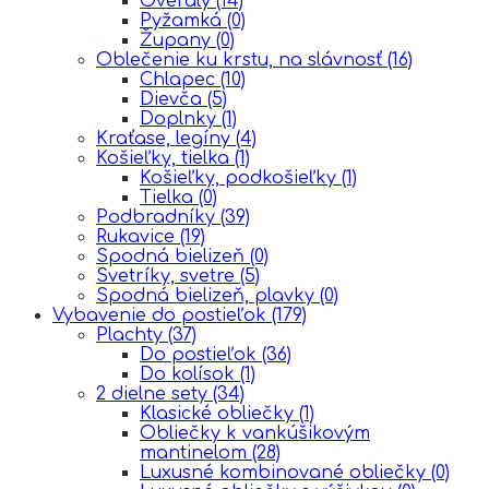
Overály
(14)
Pyžamká
(0)
Župany
(0)
Oblečenie ku krstu, na slávnosť
(16)
Chlapec
(10)
Dievča
(5)
Doplnky
(1)
Kraťase, legíny
(4)
Košieľky, tielka
(1)
Košieľky, podkošieľky
(1)
Tielka
(0)
Podbradníky
(39)
Rukavice
(19)
Spodná bielizeň
(0)
Svetríky, svetre
(5)
Spodná bielizeň, plavky
(0)
Vybavenie do postieľok
(179)
Plachty
(37)
Do postieľok
(36)
Do kolísok
(1)
2 dielne sety
(34)
Klasické obliečky
(1)
Obliečky k vankúšikovým
mantinelom
(28)
Luxusné kombinované obliečky
(0)