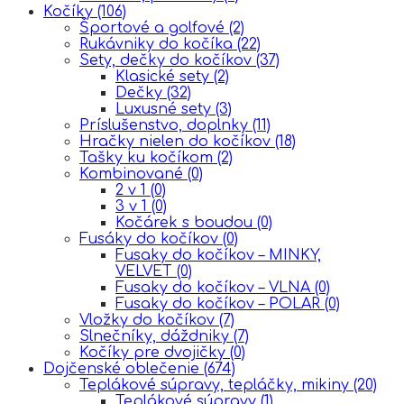
Kočíky
(106)
Športové a golfové
(2)
Rukávniky do kočíka
(22)
Sety, dečky do kočíkov
(37)
Klasické sety
(2)
Dečky
(32)
Luxusné sety
(3)
Príslušenstvo, doplnky
(11)
Hračky nielen do kočíkov
(18)
Tašky ku kočíkom
(2)
Kombinované
(0)
2 v 1
(0)
3 v 1
(0)
Kočárek s boudou
(0)
Fusáky do kočíkov
(0)
Fusaky do kočíkov – MINKY,
VELVET
(0)
Fusaky do kočíkov – VLNA
(0)
Fusaky do kočíkov – POLAR
(0)
Vložky do kočíkov
(7)
Slnečníky, dáždniky
(7)
Kočíky pre dvojičky
(0)
Dojčenské oblečenie
(674)
Teplákové súpravy, tepláčky, mikiny
(20)
Teplákové súpravy
(1)