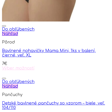
product
page
Do obľúbených
Náhľad
Pôrod
Bavlnené nohavičky Mama Mini, 1ks v balení,
čierné, veľ. XL
7
€
Výber možností
This
product
has
Do obľúbených
multiple
Náhľad
variants.
Pančuchy
The
options
Detské bavlnené pančuchy so vzorom – biele, veľ.
may
104/110
be