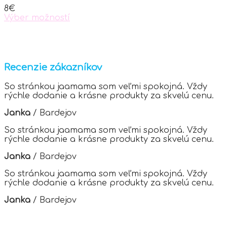
chosen
8
€
on
Výber možností
the
This
product
product
page
has
multiple
variants.
Recenzie zákazníkov
The
options
So stránkou jaamama som veľmi spokojná. Vždy
may
rýchle dodanie a krásne produkty za skvelú cenu.
be
chosen
Janka
/
Bardejov
on
the
So stránkou jaamama som veľmi spokojná. Vždy
product
rýchle dodanie a krásne produkty za skvelú cenu.
page
Janka
/
Bardejov
So stránkou jaamama som veľmi spokojná. Vždy
rýchle dodanie a krásne produkty za skvelú cenu.
Janka
/
Bardejov