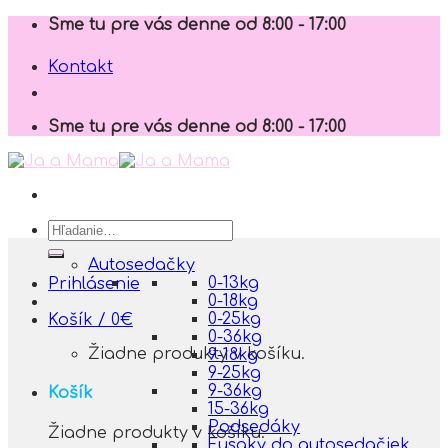
Skip
Sme tu pre vás denne od 8:00 - 17:00
to
content
Kontakt
Sme tu pre vás denne od 8:00 - 17:00
Hľadať:
Autosedačky
0-13kg
Prihlásenie
0-18kg
0-25kg
Košík /
0
€
0-36kg
Žiadne produkty v košíku.
9-18kg
9-25kg
9-36kg
Košík
15-36kg
Podsedáky
Žiadne produkty v košíku.
Fusaky do autosedačiek