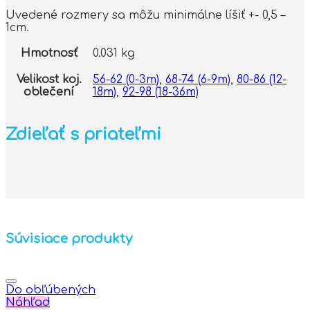
Uvedené rozmery sa môžu minimálne líšiť +- 0,5 –
1cm.
Hmotnosť
0.031 kg
Velikost koj.
56-62 (0-3m)
,
68-74 (6-9m)
,
80-86 (12-
oblečení
18m)
,
92-98 (18-36m)
Zdieľať s priateľmi
Súvisiace produkty
Do obľúbených
Náhľad