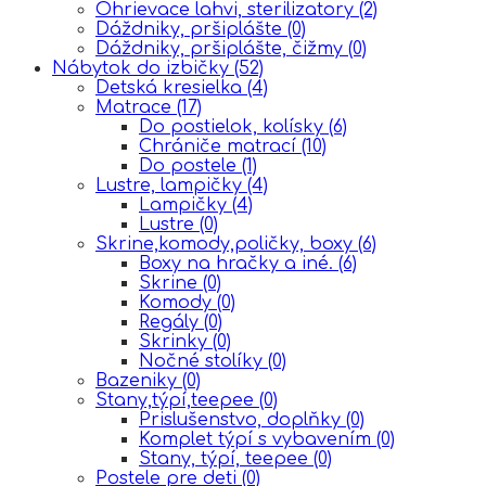
Ohrievace lahvi, sterilizatory
(2)
Dáždniky, pršiplášte
(0)
Dáždniky, pršiplášte, čižmy
(0)
Nábytok do izbičky
(52)
Detská kresielka
(4)
Matrace
(17)
Do postielok, kolísky
(6)
Chrániče matrací
(10)
Do postele
(1)
Lustre, lampičky
(4)
Lampičky
(4)
Lustre
(0)
Skrine,komody,poličky, boxy
(6)
Boxy na hračky a iné.
(6)
Skrine
(0)
Komody
(0)
Regály
(0)
Skrinky
(0)
Nočné stolíky
(0)
Bazeniky
(0)
Stany,týpí,teepee
(0)
Prislušenstvo, doplňky
(0)
Komplet týpí s vybavením
(0)
Stany, týpí, teepee
(0)
Postele pre deti
(0)