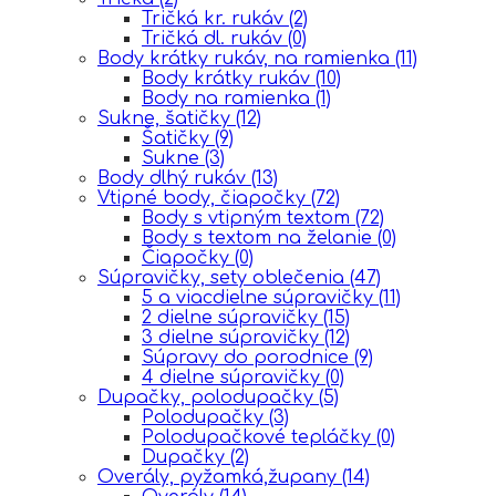
Tričká kr. rukáv
(2)
Tričká dl. rukáv
(0)
Body krátky rukáv, na ramienka
(11)
Body krátky rukáv
(10)
Body na ramienka
(1)
Sukne, šatičky
(12)
Šatičky
(9)
Sukne
(3)
Body dlhý rukáv
(13)
Vtipné body, čiapočky
(72)
Body s vtipným textom
(72)
Body s textom na želanie
(0)
Čiapočky
(0)
Súpravičky, sety oblečenia
(47)
5 a viacdielne súpravičky
(11)
2 dielne súpravičky
(15)
3 dielne súpravičky
(12)
Súpravy do porodnice
(9)
4 dielne súpravičky
(0)
Dupačky, polodupačky
(5)
Polodupačky
(3)
Polodupačkové tepláčky
(0)
Dupačky
(2)
Overály, pyžamká,župany
(14)