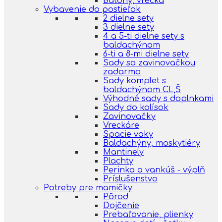
Batohy, vrecká
Vybavenie do postieľok
2 dielne sety
3 dielne sety
4 a 5-ti dielne sety s
baldachýnom
6-ti a 8-mi dielne sety
Sady sa zavinovačkou
zadarmo
Sady komplet s
baldachýnom CL,Š
Výhodné sady s doplnkami
Sady do kolísok
Zavinovačky
Vreckáre
Spacie vaky
Baldachýny, moskytiéry
Mantinely
Plachty
Perinka a vankúš - výplň
Príslušenstvo
Potreby pre mamičky
Pôrod
Dojčenie
Prebaľovanie, plienky