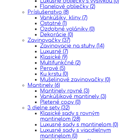
Luxusné obliečky s výšivkou
(0)
Flanelové obliečky
(2)
Príslušenstvo
(8)
Vankúšiky, kliny
(7)
Ostatné
(1)
Ozdobné volániky
(0)
Dekorácie
(0)
Zavinovačky
(37)
Zavinovacie na stuhy
(14)
Luxusné
(7)
Klasické
(9)
Multifunkčné
(2)
Perové
(5)
Ku krstu
(0)
Mušelinové zavinovačky
(0)
Mantinely
(6)
Mantinely rovné
(3)
Vankúšikové mantinely
(3)
Pletené copy
(0)
3 dielne sety
(32)
Klasické sady s rovným
mantinelom
(28)
Luxusné sady s mantinelom
(0)
Luxusné sady s viacdielnym
mantinelom
(0)