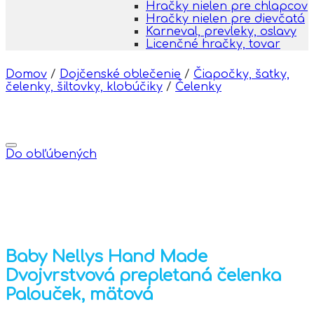
Hračky nielen pre chlapcov
Hračky nielen pre dievčatá
Karneval, prevleky, oslavy
Licenčné hračky, tovar
Domov
/
Dojčenské oblečenie
/
Čiapočky, šatky,
čelenky, šiltovky, klobúčiky
/
Čelenky
Do obľúbených
Baby Nellys Hand Made
Dvojvrstvová prepletaná čelenka
Palouček, mätová