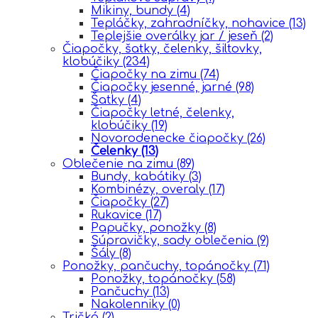
Mikiny, bundy
(4)
Tepláčky, zahradníčky, nohavice
(13)
Teplejšie overálky jar / jeseň
(2)
Čiapočky, šatky, čelenky, šiltovky,
klobúčiky
(234)
Čiapočky na zimu
(74)
Čiapočky jesenné, jarné
(98)
Šatky
(4)
Čiapočky letné, čelenky,
klobúčiky
(19)
Novorodenecke čiapočky
(26)
Čelenky
(13)
Oblečenie na zimu
(89)
Bundy, kabátiky
(3)
Kombinézy, overaly
(17)
Čiapočky
(27)
Rukavice
(17)
Papučky, ponožky
(8)
Súpravičky, sady oblečenia
(9)
Šály
(8)
Ponožky, pančuchy, topánočky
(71)
Ponožky, topánočky
(58)
Pančuchy
(13)
Nakolenniky
(0)
Tričká
(2)