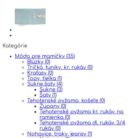
Kategórie
Móda pre mamičky
(35)
Blúzky
(0)
Tričká, tuniky, kr. rukáv
(0)
Kraťasy
(0)
Topy, tielka
(1)
Sukne,šaty
(4)
Sukne
(3)
Šaty
(1)
Tehotenské pyžama, košeľe
(0)
Župany
(0)
Tehotenské pyžama kr. rukáv, na
ramienka
(0)
Tehotenské pyžama dl. rukáv, 3/4
rukáv
(0)
Nohavice, traky, jeansy
(1)