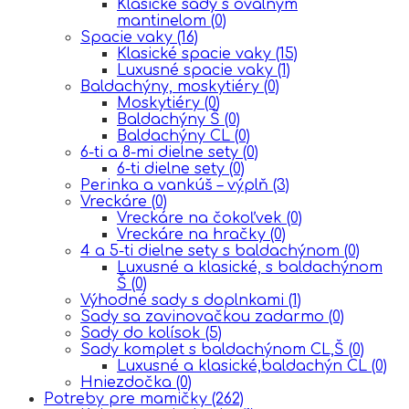
Klasické sady s oválnym
mantinelom
(0)
Spacie vaky
(16)
Klasické spacie vaky
(15)
Luxusné spacie vaky
(1)
Baldachýny, moskytiéry
(0)
Moskytiéry
(0)
Baldachýny Š
(0)
Baldachýny CL
(0)
6-ti a 8-mi dielne sety
(0)
6-ti dielne sety
(0)
Perinka a vankúš – výplň
(3)
Vreckáre
(0)
Vreckáre na čokoľvek
(0)
Vreckáre na hračky
(0)
4 a 5-ti dielne sety s baldachýnom
(0)
Luxusné a klasické, s baldachýnom
Š
(0)
Výhodné sady s doplnkami
(1)
Sady sa zavinovačkou zadarmo
(0)
Sady do kolísok
(5)
Sady komplet s baldachýnom CL,Š
(0)
Luxusné a klasické,baldachýn CL
(0)
Hniezdočka
(0)
Potreby pre mamičky
(262)