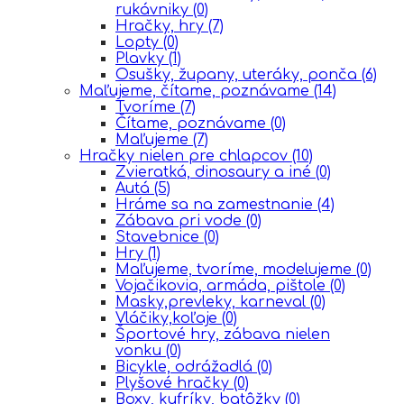
rukávniky
(0)
Hračky, hry
(7)
Lopty
(0)
Plavky
(1)
Osušky, župany, uteráky, ponča
(6)
Maľujeme, čítame, poznávame
(14)
Tvoríme
(7)
Čítame, poznávame
(0)
Maľujeme
(7)
Hračky nielen pre chlapcov
(10)
Zvieratká, dinosaury a iné
(0)
Autá
(5)
Hráme sa na zamestnanie
(4)
Zábava pri vode
(0)
Stavebnice
(0)
Hry
(1)
Maľujeme, tvoríme, modelujeme
(0)
Vojačikovia, armáda, pištole
(0)
Masky,prevleky, karneval
(0)
Vláčiky,koľaje
(0)
Športové hry, zábava nielen
vonku
(0)
Bicykle, odrážadlá
(0)
Plyšové hračky
(0)
Boxy, kufríky, batôžky
(0)