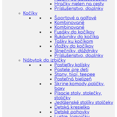
Hračky nielen na cesty
Príslušenstvo, doplnky
Kočíky
Športové a golfové
Kombinované
Kombinované
Fusáky do kočíkov
Rukávniky do kočíka
Tašky ku kočíkom
Vložky do kočíkov
Slnečníky, dáždniky
Príslušenstvo, doplnky
Nábytok do izbičky
Postieľky,kolísky
Postele pre deti
Stany, týpí, teepee
Posteľná bielizeň
Skrine,komody,poličky,
boxy
Písacie stoly, stolečky,
stoličky
Jedálenské stolíky stolčeky
Detská kresielka
Detské pohovky
Lustre, lampičky