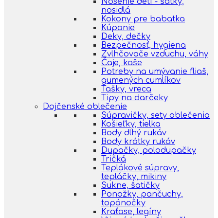
Nosenie detí - šatky,
nosidlá
Kokony pre babatka
Kúpanie
Deky, dečky
Bezpečnosť, hygiena
Zvlhčovače vzduchu, váhy
Čaje, kaše
Potreby na umývanie fliaš,
gumených cumlíkov
Tašky, vreca
Tipy na darčeky
Dojčenské oblečenie
Súpravičky, sety oblečenia
Košieľky, tielka
Body dlhý rukáv
Body krátky rukáv
Dupačky, polodupačky
Tričká
Teplákové súpravy,
tepláčky, mikiny
Sukne, šatičky
Ponožky, pančuchy,
topánočky
Kraťase, legíny