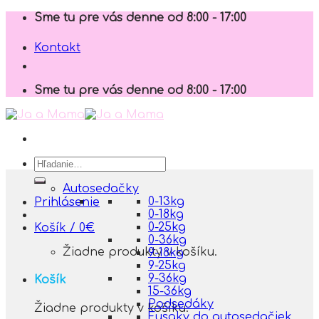
Skip
Sme tu pre vás denne od 8:00 - 17:00
to
content
Kontakt
Sme tu pre vás denne od 8:00 - 17:00
Hľadať:
Autosedačky
0-13kg
Prihlásenie
0-18kg
0-25kg
Košík /
0
€
0-36kg
Žiadne produkty v košíku.
9-18kg
9-25kg
9-36kg
Košík
15-36kg
Podsedáky
Žiadne produkty v košíku.
Fusaky do autosedačiek