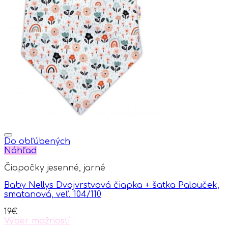
multiple
variants.
The
options
may
be
chosen
on
the
product
page
Do obľúbených
Náhľad
Čiapočky jesenné, jarné
Baby Nellys Dvojvrstvová čiapka + šatka Palouček,
smatanová, veľ. 104/110
19
€
Výber možností