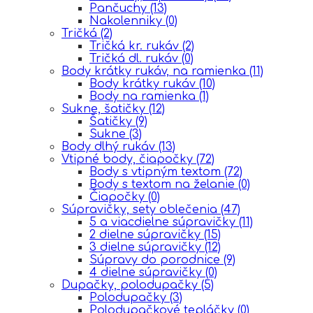
Pančuchy
(13)
Nakolenniky
(0)
Tričká
(2)
Tričká kr. rukáv
(2)
Tričká dl. rukáv
(0)
Body krátky rukáv, na ramienka
(11)
Body krátky rukáv
(10)
Body na ramienka
(1)
Sukne, šatičky
(12)
Šatičky
(9)
Sukne
(3)
Body dlhý rukáv
(13)
Vtipné body, čiapočky
(72)
Body s vtipným textom
(72)
Body s textom na želanie
(0)
Čiapočky
(0)
Súpravičky, sety oblečenia
(47)
5 a viacdielne súpravičky
(11)
2 dielne súpravičky
(15)
3 dielne súpravičky
(12)
Súpravy do porodnice
(9)
4 dielne súpravičky
(0)
Dupačky, polodupačky
(5)
Polodupačky
(3)
Polodupačkové tepláčky
(0)