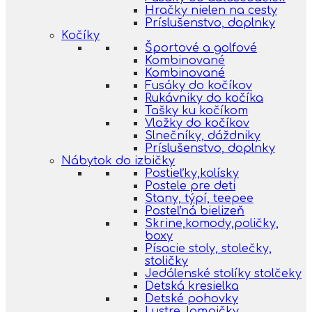
Hračky nielen na cesty
Príslušenstvo, doplnky
Kočíky
Športové a golfové
Kombinované
Kombinované
Fusáky do kočíkov
Rukávniky do kočíka
Tašky ku kočíkom
Vložky do kočíkov
Slnečníky, dáždniky
Príslušenstvo, doplnky
Nábytok do izbičky
Postieľky,kolísky
Postele pre deti
Stany, týpí, teepee
Posteľná bielizeň
Skrine,komody,poličky,
boxy
Písacie stoly, stolečky,
stoličky
Jedálenské stolíky stolčeky
Detská kresielka
Detské pohovky
Lustre, lampičky