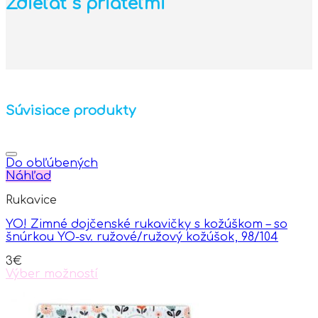
Zdieľať s priateľmi
Súvisiace produkty
Do obľúbených
Náhľad
Rukavice
YO! Zimné dojčenské rukavičky s kožúškom – so
šnúrkou YO-sv. ružové/ružový kožúšok, 98/104
3
€
Výber možností
This
product
has