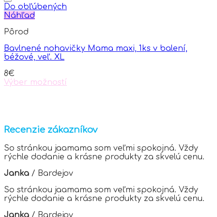
page
Do obľúbených
Náhľad
Pôrod
Bavlnené nohavičky Mama maxi, 1ks v balení,
béžové, veľ. XL
8
€
Výber možností
This
product
has
multiple
variants.
Recenzie zákazníkov
The
options
So stránkou jaamama som veľmi spokojná. Vždy
may
rýchle dodanie a krásne produkty za skvelú cenu.
be
chosen
Janka
/
Bardejov
on
the
So stránkou jaamama som veľmi spokojná. Vždy
product
rýchle dodanie a krásne produkty za skvelú cenu.
page
Janka
/
Bardejov