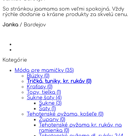
So stránkou jaamama som veľmi spokojná. Vždy
rýchle dodanie a krásne produkty za skvelú cenu.
Janka
/
Bardejov
Kategórie
Móda pre mamičky
(35)
Blúzky
(0)
Tričká, tuniky, kr. rukáv
(0)
Kraťasy
(0)
Topy, tielka
(1)
Sukne,šaty
(4)
Sukne
(3)
Šaty
(1)
Tehotenské pyžama, košeľe
(0)
Župany
(0)
Tehotenské pyžama kr. rukáv, na
ramienka
(0)
Tehotenské pyžama dl. rukáv, 3/4