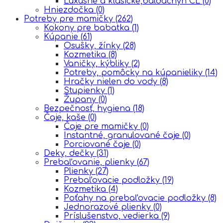
Luxusné a klasické,baldachýn CL
(0)
Hniezdočka
(0)
Potreby pre mamičky
(262)
Kokony pre babatka
(1)
Kúpanie
(61)
Osušky, žínky
(28)
Kozmetika
(8)
Vaničky, kýbliky
(2)
Potreby, pomôcky na kúpanieliky
(14)
Hračky nielen do vody
(8)
Stupienky
(1)
Župany
(0)
Bezpečnosť, hygiena
(18)
Čaje, kaše
(0)
Čaje pre mamičky
(0)
Instantné, granulované čaje
(0)
Porciované čaje
(0)
Deky, dečky
(31)
Prebaľovanie, plienky
(67)
Plienky
(27)
Prebaľovacie podložky
(19)
Kozmetika
(4)
Poťahy na prebaľovacie podložky
(8)
Jednorazové plienky
(0)
Príslušenstvo, vedierka
(9)