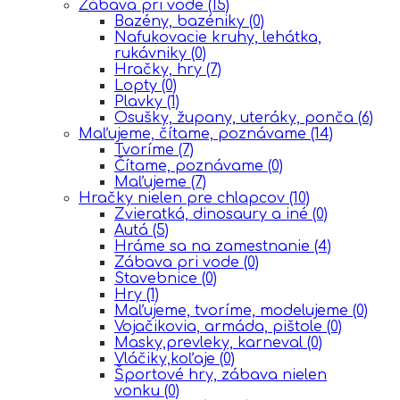
Zábava pri vode
(15)
Bazény, bazéniky
(0)
Nafukovacie kruhy, lehátka,
rukávniky
(0)
Hračky, hry
(7)
Lopty
(0)
Plavky
(1)
Osušky, župany, uteráky, ponča
(6)
Maľujeme, čítame, poznávame
(14)
Tvoríme
(7)
Čítame, poznávame
(0)
Maľujeme
(7)
Hračky nielen pre chlapcov
(10)
Zvieratká, dinosaury a iné
(0)
Autá
(5)
Hráme sa na zamestnanie
(4)
Zábava pri vode
(0)
Stavebnice
(0)
Hry
(1)
Maľujeme, tvoríme, modelujeme
(0)
Vojačikovia, armáda, pištole
(0)
Masky,prevleky, karneval
(0)
Vláčiky,koľaje
(0)
Športové hry, zábava nielen
vonku
(0)