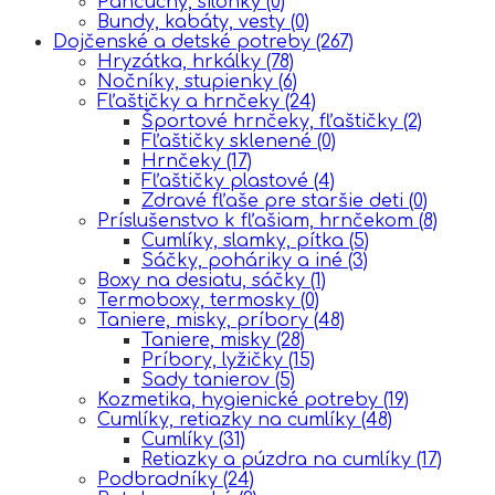
Pančuchy, silonky
(0)
Bundy, kabáty, vesty
(0)
Dojčenské a detské potreby
(267)
Hryzátka, hrkálky
(78)
Nočníky, stupienky
(6)
Fľaštičky a hrnčeky
(24)
Športové hrnčeky, fľaštičky
(2)
Fľaštičky sklenené
(0)
Hrnčeky
(17)
Fľaštičky plastové
(4)
Zdravé fľaše pre staršie deti
(0)
Príslušenstvo k fľašiam, hrnčekom
(8)
Cumlíky, slamky, pítka
(5)
Sáčky, poháriky a iné
(3)
Boxy na desiatu, sáčky
(1)
Termoboxy, termosky
(0)
Taniere, misky, príbory
(48)
Taniere, misky
(28)
Príbory, lyžičky
(15)
Sady tanierov
(5)
Kozmetika, hygienické potreby
(19)
Cumlíky, retiazky na cumlíky
(48)
Cumlíky
(31)
Retiazky a púzdra na cumlíky
(17)
Podbradníky
(24)