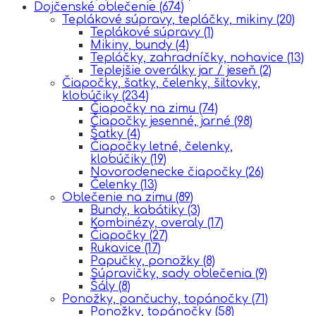
Dojčenské oblečenie
(674)
Teplákové súpravy, tepláčky, mikiny
(20)
Teplákové súpravy
(1)
Mikiny, bundy
(4)
Tepláčky, zahradníčky, nohavice
(13)
Teplejšie overálky jar / jeseň
(2)
Čiapočky, šatky, čelenky, šiltovky,
klobúčiky
(234)
Čiapočky na zimu
(74)
Čiapočky jesenné, jarné
(98)
Šatky
(4)
Čiapočky letné, čelenky,
klobúčiky
(19)
Novorodenecke čiapočky
(26)
Čelenky
(13)
Oblečenie na zimu
(89)
Bundy, kabátiky
(3)
Kombinézy, overaly
(17)
Čiapočky
(27)
Rukavice
(17)
Papučky, ponožky
(8)
Súpravičky, sady oblečenia
(9)
Šály
(8)
Ponožky, pančuchy, topánočky
(71)
Ponožky, topánočky
(58)