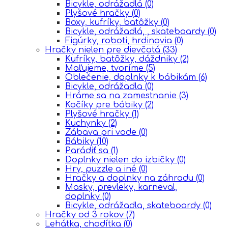
Bicykle, odrážadlá
(0)
Plyšové hračky
(0)
Boxy, kufríky, batôžky
(0)
Bicykle, odrážadlá, , skateboardy
(0)
Figúrky, roboti, hrdinovia
(0)
Hračky nielen pre dievčatá
(33)
Kufríky, batôžky, dáždniky
(2)
Maľujeme, tvoríme
(5)
Oblečenie, doplnky k bábikám
(6)
Bicykle, odrážadla
(0)
Hráme sa na zamestnanie
(3)
Kočíky pre bábiky
(2)
Plyšové hračky
(1)
Kuchynky
(2)
Zábava pri vode
(0)
Bábiky
(10)
Parádiť sa
(1)
Doplnky nielen do izbičky
(0)
Hry, puzzle a iné
(0)
Hračky a doplnky na záhradu
(0)
Masky, prevleky, karneval,
doplnky
(0)
Bicykle, odrážadla, skateboardy
(0)
Hračky od 3 rokov
(7)
Lehátka, chodítka
(0)