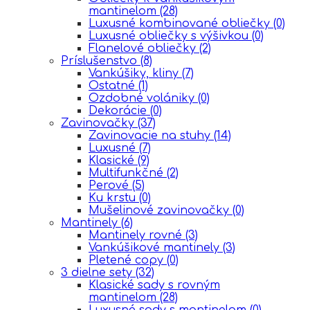
mantinelom
(28)
Luxusné kombinované obliečky
(0)
Luxusné obliečky s výšivkou
(0)
Flanelové obliečky
(2)
Príslušenstvo
(8)
Vankúšiky, kliny
(7)
Ostatné
(1)
Ozdobné volániky
(0)
Dekorácie
(0)
Zavinovačky
(37)
Zavinovacie na stuhy
(14)
Luxusné
(7)
Klasické
(9)
Multifunkčné
(2)
Perové
(5)
Ku krstu
(0)
Mušelinové zavinovačky
(0)
Mantinely
(6)
Mantinely rovné
(3)
Vankúšikové mantinely
(3)
Pletené copy
(0)
3 dielne sety
(32)
Klasické sady s rovným
mantinelom
(28)
Luxusné sady s mantinelom
(0)