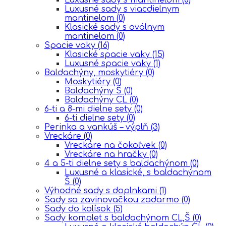
Luxusné sady s viacdielnym
mantinelom
(0)
Klasické sady s oválnym
mantinelom
(0)
Spacie vaky
(16)
Klasické spacie vaky
(15)
Luxusné spacie vaky
(1)
Baldachýny, moskytiéry
(0)
Moskytiéry
(0)
Baldachýny Š
(0)
Baldachýny CL
(0)
6-ti a 8-mi dielne sety
(0)
6-ti dielne sety
(0)
Perinka a vankúš – výplň
(3)
Vreckáre
(0)
Vreckáre na čokoľvek
(0)
Vreckáre na hračky
(0)
4 a 5-ti dielne sety s baldachýnom
(0)
Luxusné a klasické, s baldachýnom
Š
(0)
Výhodné sady s doplnkami
(1)
Sady sa zavinovačkou zadarmo
(0)
Sady do kolísok
(5)
Sady komplet s baldachýnom CL,Š
(0)