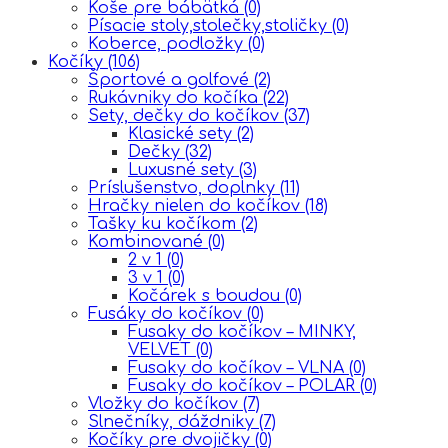
Koše pre bábätká
(0)
Písacie stoly,stolečky,stoličky
(0)
Koberce, podložky
(0)
Kočíky
(106)
Športové a golfové
(2)
Rukávniky do kočíka
(22)
Sety, dečky do kočíkov
(37)
Klasické sety
(2)
Dečky
(32)
Luxusné sety
(3)
Príslušenstvo, doplnky
(11)
Hračky nielen do kočíkov
(18)
Tašky ku kočíkom
(2)
Kombinované
(0)
2 v 1
(0)
3 v 1
(0)
Kočárek s boudou
(0)
Fusáky do kočíkov
(0)
Fusaky do kočíkov – MINKY,
VELVET
(0)
Fusaky do kočíkov – VLNA
(0)
Fusaky do kočíkov – POLAR
(0)
Vložky do kočíkov
(7)
Slnečníky, dáždniky
(7)
Kočíky pre dvojičky
(0)