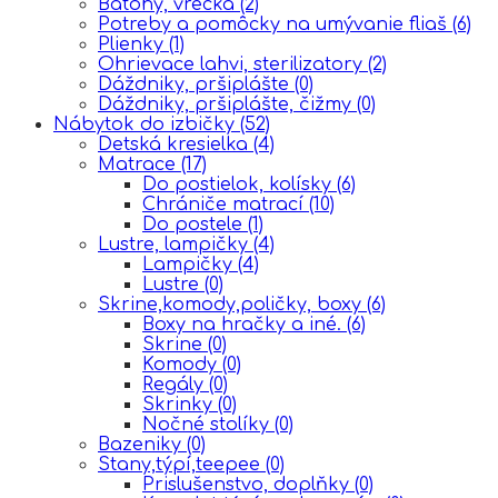
Batohy, vrecká
(2)
Potreby a pomôcky na umývanie fliaš
(6)
Plienky
(1)
Ohrievace lahvi, sterilizatory
(2)
Dáždniky, pršiplášte
(0)
Dáždniky, pršiplášte, čižmy
(0)
Nábytok do izbičky
(52)
Detská kresielka
(4)
Matrace
(17)
Do postielok, kolísky
(6)
Chrániče matrací
(10)
Do postele
(1)
Lustre, lampičky
(4)
Lampičky
(4)
Lustre
(0)
Skrine,komody,poličky, boxy
(6)
Boxy na hračky a iné.
(6)
Skrine
(0)
Komody
(0)
Regály
(0)
Skrinky
(0)
Nočné stolíky
(0)
Bazeniky
(0)
Stany,týpí,teepee
(0)
Prislušenstvo, doplňky
(0)