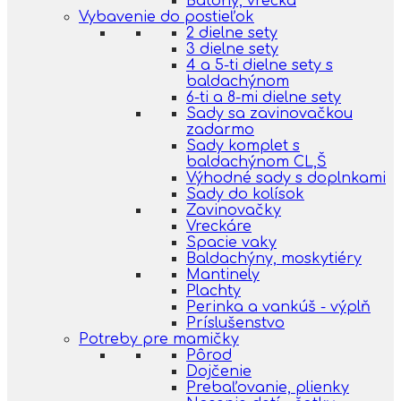
Batohy, vrecká
Vybavenie do postieľok
2 dielne sety
3 dielne sety
4 a 5-ti dielne sety s
baldachýnom
6-ti a 8-mi dielne sety
Sady sa zavinovačkou
zadarmo
Sady komplet s
baldachýnom CL,Š
Výhodné sady s doplnkami
Sady do kolísok
Zavinovačky
Vreckáre
Spacie vaky
Baldachýny, moskytiéry
Mantinely
Plachty
Perinka a vankúš - výplň
Príslušenstvo
Potreby pre mamičky
Pôrod
Dojčenie
Prebaľovanie, plienky