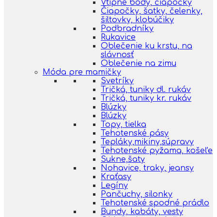
Vtipné body, čiapočky
Čiapočky, šatky, čelenky,
šiltovky, klobúčiky
Podbradníky
Rukavice
Oblečenie ku krstu, na
slávnosť
Oblečenie na zimu
Móda pre mamičky
Svetríky
Tričká, tuniky dl. rukáv
Tričká, tuniky kr. rukáv
Blúzky
Blúzky
Topy, tielka
Tehotenské pásy
Tepláky,mikiny,súpravy
Tehotenské pyžama, košeľe
Sukne,šaty
Nohavice, traky, jeansy
Kraťasy
Legíny
Pančuchy, silonky
Tehotenské spodné prádlo
Bundy, kabáty, vesty