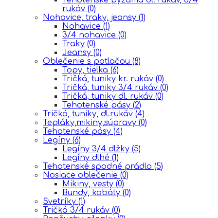
rukáv
(0)
Nohavice, traky, jeansy
(1)
Nohavice
(1)
3/4 nohavice
(0)
Traky
(0)
Jeansy
(0)
Oblečenie s potlačou
(8)
Topy, tielka
(6)
Tričká, tuniky kr. rukáv
(0)
Tričká, tuniky 3/4 rukáv
(0)
Tričká, tuniky dl. rukáv
(0)
Tehotenské pásy
(2)
Tričká, tuniky, dl.rukáv
(4)
Tepláky,mikiny,súpravy
(0)
Tehotenské pásy
(4)
Legíny
(6)
Legíny 3/4 dlžky
(5)
Legíny dlhé
(1)
Tehotenské spodné prádlo
(5)
Nosiace oblečenie
(0)
Mikiny, vesty
(0)
Bundy, kabáty
(0)
Svetríky
(1)
Tričká 3/4 rukáv
(0)