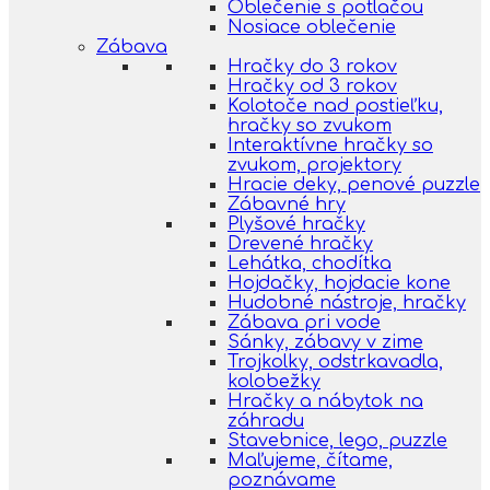
Oblečenie s potlačou
Nosiace oblečenie
Zábava
Hračky do 3 rokov
Hračky od 3 rokov
Kolotoče nad postieľku,
hračky so zvukom
Interaktívne hračky so
zvukom, projektory
Hracie deky, penové puzzle
Zábavné hry
Plyšové hračky
Drevené hračky
Lehátka, chodítka
Hojdačky, hojdacie kone
Hudobné nástroje, hračky
Zábava pri vode
Sánky, zábavy v zime
Trojkolky, odstrkavadla,
kolobežky
Hračky a nábytok na
záhradu
Stavebnice, lego, puzzle
Maľujeme, čítame,
poznávame