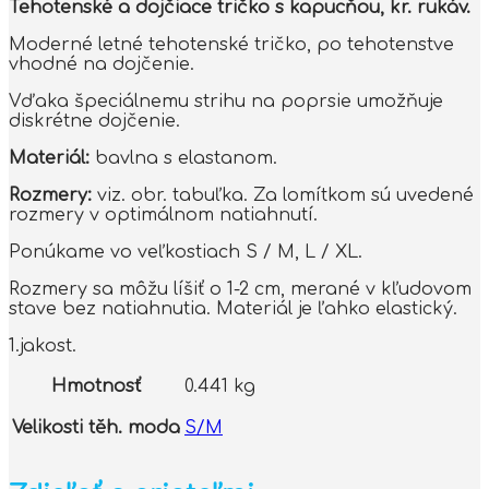
Tehotenské a dojčiace tričko s kapucňou, kr. rukáv.
Moderné letné tehotenské tričko, po tehotenstve
vhodné na dojčenie.
Vďaka špeciálnemu strihu na poprsie umožňuje
diskrétne dojčenie.
Materiál:
bavlna s elastanom.
Rozmery:
viz. obr. tabuľka. Za lomítkom sú uvedené
rozmery v optimálnom natiahnutí.
Ponúkame vo veľkostiach S / M, L / XL.
Rozmery sa môžu líšiť o 1-2 cm, merané v kľudovom
stave bez natiahnutia. Materiál je ľahko elastický.
1.jakost.
Hmotnosť
0.441 kg
Velikosti těh. moda
S/M