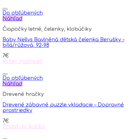
Do obľúbených
Náhľad
Čiapočky letné, čelenky, klobúčiky
Baby Nellys Bavlněná dětská čelenka Berušky –
bílá/růžová, 92-98
7
€
Výber možností
This
product
has
Do obľúbených
multiple
Náhľad
variants.
Drevené hračky
The
options
Drevené zábavné puzzle vkladacie – Dopravné
may
prostriedky
be
chosen
7
€
on
Pridať do košíka
the
product