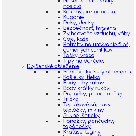
Nosenie detí - šatky,
nosidlá
Kokony pre babatka
Kúpanie
Deky, dečky
Bezpečnosť, hygiena
Zvlhčovače vzduchu, váhy
Čaje, kaše
Potreby na umývanie fliaš,
gumených cumlíkov
Tašky, vreca
Tipy na darčeky
Dojčenské oblečenie
Súpravičky, sety oblečenia
Košieľky, tielka
Body dlhý rukáv
Body krátky rukáv
Dupačky, polodupačky
Tričká
Teplákové súpravy,
tepláčky, mikiny
Sukne, šatičky
Ponožky, pančuchy,
topánočky
Kraťase, legíny