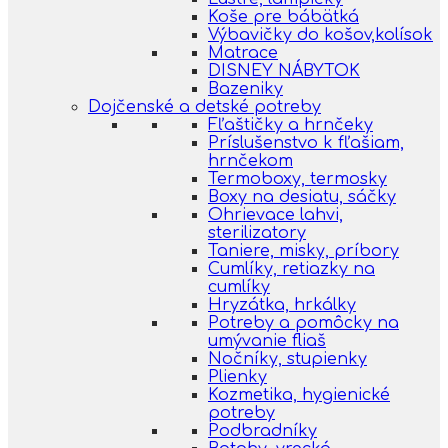
Koše pre bábätká
Výbavičky do košov,kolísok
Matrace
DISNEY NÁBYTOK
Bazeniky
Dojčenské a detské potreby
Fľaštičky a hrnčeky
Príslušenstvo k fľašiam,
hrnčekom
Termoboxy, termosky
Boxy na desiatu, sáčky
Ohrievace lahvi,
sterilizatory
Taniere, misky, príbory
Cumlíky, retiazky na
cumlíky
Hryzátka, hrkálky
Potreby a pomôcky na
umývanie fliaš
Nočníky, stupienky
Plienky
Kozmetika, hygienické
potreby
Podbradníky