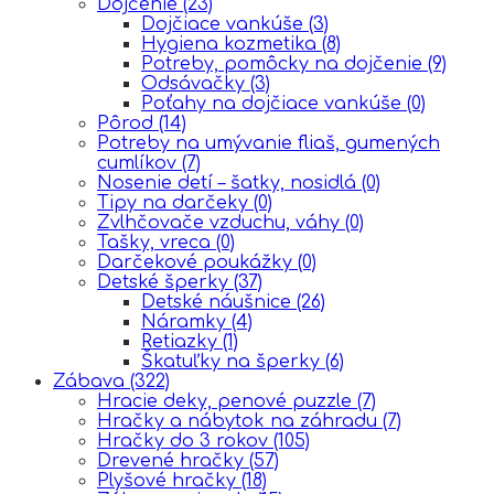
Dojčenie
(23)
Dojčiace vankúše
(3)
Hygiena kozmetika
(8)
Potreby, pomôcky na dojčenie
(9)
Odsávačky
(3)
Poťahy na dojčiace vankúše
(0)
Pôrod
(14)
Potreby na umývanie fliaš, gumených
cumlíkov
(7)
Nosenie detí – šatky, nosidlá
(0)
Tipy na darčeky
(0)
Zvlhčovače vzduchu, váhy
(0)
Tašky, vreca
(0)
Darčekové poukážky
(0)
Detské šperky
(37)
Detské náušnice
(26)
Náramky
(4)
Retiazky
(1)
Škatuľky na šperky
(6)
Zábava
(322)
Hracie deky, penové puzzle
(7)
Hračky a nábytok na záhradu
(7)
Hračky do 3 rokov
(105)
Drevené hračky
(57)
Plyšové hračky
(18)