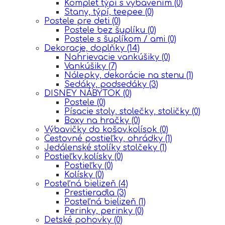
Komplet týpí s vybavením
(0)
Stany, týpí, teepee
(0)
Postele pre deti
(0)
Postele bez šuplíku
(0)
Postele s šuplíkom / ami
(0)
Dekoracje, doplňky
(14)
Nahrievacie vankúšiky
(0)
Vankúšiky
(7)
Nálepky, dekorácie na stenu
(1)
Sedáky, podsedáky
(3)
DISNEY NÁBYTOK
(0)
Postele
(0)
Písacie stoly, stolečky, stoličky
(0)
Boxy na hračky
(0)
Výbavičky do košov,kolísok
(0)
Cestovné postieľky, ohrádky
(1)
Jedálenské stolíky stolčeky
(1)
Postieľky,kolísky
(0)
Postieľky
(0)
Kolísky
(0)
Posteľná bielizeň
(4)
Prestieradla
(3)
Posteľná bielizeň
(1)
Perinky, perinky
(0)
Detské pohovky
(0)