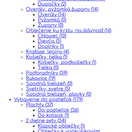
Dupačky
(2)
Overály, pyžamká,župany
(14)
Overály
(14)
Pyžamká
(0)
Župany
(0)
Oblečenie ku krstu, na slávnosť
(16)
Chlapec
(10)
Dievča
(5)
Doplnky
(1)
Kraťase, legíny
(4)
Košieľky, tielka
(1)
Košieľky, podkošieľky
(1)
Tielka
(0)
Podbradníky
(39)
Rukavice
(19)
Spodná bielizeň
(0)
Svetríky, svetre
(5)
Spodná bielizeň, plavky
(0)
Vybavenie do postieľok
(179)
Plachty
(37)
Do postieľok
(36)
Do kolísok
(1)
2 dielne sety
(34)
Klasické obliečky
(1)
Obliečky k vankúšikovým