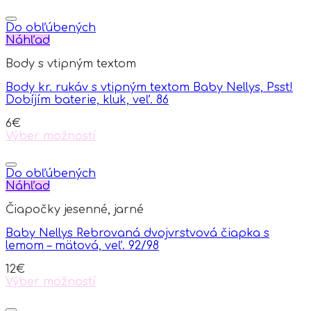
This
product
has
Do obľúbených
multiple
Náhľad
variants.
Body s vtipným textom
The
options
Body kr. rukáv s vtipným textom Baby Nellys, Psst!
may
Dobíjím baterie, kluk, veľ. 86
be
chosen
6
€
on
Výber možností
the
This
product
product
page
has
Do obľúbených
multiple
Náhľad
variants.
Čiapočky jesenné, jarné
The
options
Baby Nellys Rebrovaná dvojvrstvová čiapka s
may
lemom – mätová, veľ. 92/98
be
chosen
12
€
on
Výber možností
the
This
product
product
page