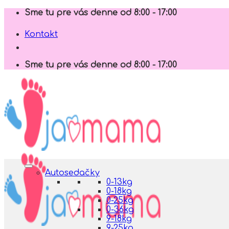
Skip
Sme tu pre vás denne od 8:00 - 17:00
to
content
Kontakt
Sme tu pre vás denne od 8:00 - 17:00
Autosedačky
0-13kg
0-18kg
0-25kg
0-36kg
9-18kg
9-25kg