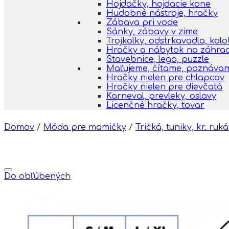
Hojdačky, hojdacie kone
Hudobné nástroje, hračky
Zábava pri vode
Sánky, zábavy v zime
Trojkolky, odstrkavadla, kol
Hračky a nábytok na záhra
Stavebnice, lego, puzzle
Maľujeme, čítame, poznáva
Hračky nielen pre chlapcov
Hračky nielen pre dievčatá
Karneval, prevleky, oslavy
Licenčné hračky, tovar
Domov
/
Móda pre mamičky
/
Tričká, tuniky, kr. ruk
Do obľúbených