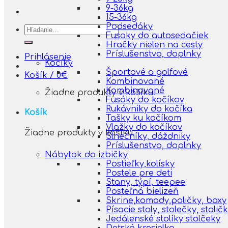
9-36kg
15-36kg
Podsedáky
Hľadať:
Fusaky do autosedačiek
Hračky nielen na cesty
Príslušenstvo, doplnky
Prihlásenie
Kočíky
Športové a golfové
Košík /
0
€
Kombinované
Kombinované
Žiadne produkty v košíku.
Fusáky do kočíkov
Rukávniky do kočíka
Košík
Tašky ku kočíkom
Vložky do kočíkov
Žiadne produkty v košíku.
Slnečníky, dáždniky
Príslušenstvo, doplnky
Nábytok do izbičky
Postieľky,kolísky
Postele pre deti
Stany, týpí, teepee
Posteľná bielizeň
Skrine,komody,poličky, boxy
Písacie stoly, stolečky, stolič
Jedálenské stolíky stolčeky