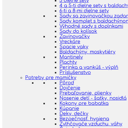
3 dielne sety
4 a 5-ti dielne sety s balda
6-ti a 8-mi dielne sety
Sady sa zavinovačkou zada
Sady komplet s baldachýno
Výhodné sady s doplnkami
Sady do kolísok
Zavinovačky
Vreckáre
Spacie vaky
Baldachýny, moskytiéry
Mantinely
Plachty
Perinka a vankúš - výplň
Príslušenstvo
Potreby pre mamičky
Pôrod
Dojčenie
Prebaľovanie, plienky
Nosenie detí - šatky, nosidlá
Kokony pre babatka
Kúpanie
Deky, dečky
Bezpečnosť, hygiena
Zvlhčovače vzduchu, váhy