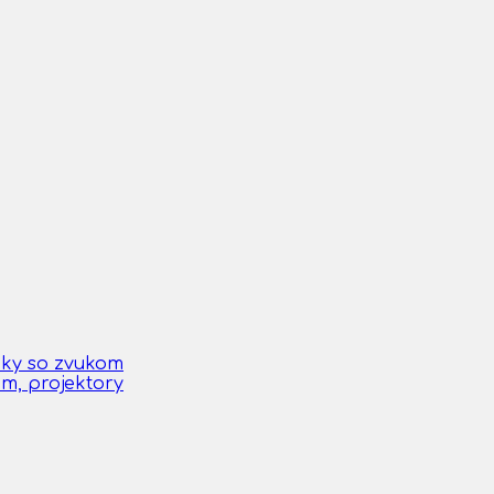
čky so zvukom
om, projektory