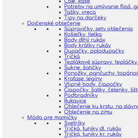
Čaje, kaše
Potreby na umývanie fliaš, 
Tašky, vreca
Tipy na darčeky
Dojčenské oblečenie
Súpravičky, sety oblečenia
Košieľky, tielka
Body dlhý rukáv
Body krátky rukáv
Dupačky, polodupačky
Tričká
Teplákové súpravy, tepláčky,
Sukne, šatičky
Ponožky, pančuchy, topáno
Kraťase, legíny
Vtipné body, čiapočky
Čiapočky, šatky, čelenky, šil
Podbradníky
Rukavice
Oblečenie ku krstu, na slávn
Oblečenie na zimu
Móda pre mamičky
Svetríky
Tričká, tuniky dl. rukáv
Tričká, tuniky kr. rukáv