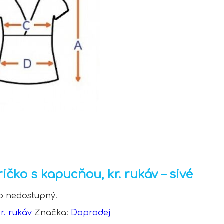
čko s kapucňou, kr. rukáv – sivé
to nedostupný.
kr. rukáv
Značka:
Doprodej