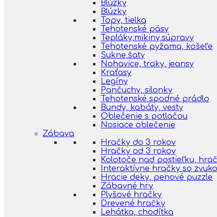
Blúzky
Blúzky
Topy, tielka
Tehotenské pásy
Tepláky,mikiny,súpravy
Tehotenské pyžama, košeľe
Sukne,šaty
Nohavice, traky, jeansy
Kraťasy
Legíny
Pančuchy, silonky
Tehotenské spodné prádlo
Bundy, kabáty, vesty
Oblečenie s potlačou
Nosiace oblečenie
Zábava
Hračky do 3 rokov
Hračky od 3 rokov
Kolotoče nad postieľku, hra
Interaktívne hračky so zvuk
Hracie deky, penové puzzle
Zábavné hry
Plyšové hračky
Drevené hračky
Lehátka, chodítka