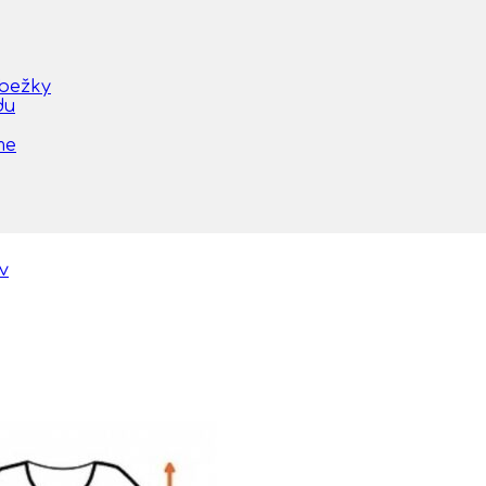
obežky
du
me
áv