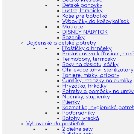
Detská kresielka
Detské pohovky
Lustre, lampičky
Koše pre bábätká
Výbavičky do košov,kolísok
Matrace
DISNEY NÁBYTOK
Bazeniky
Dojčenské a detské potreby
Fľaštičky a hrnčeky
Príslušenstvo k fľašiam, hr
Termoboxy, termosky
Boxy na desiatu, sáčky
Ohrievace lahvi, sterilizatory
Taniere, misky, príbory
Cumlíky, retiazky na cumlíky
Hryzátka, hrkálky
Potreby a pomôcky na umýva
Nočníky, stupienky
Plienky
Kozmetika, hygienické potre
Podbradníky
Batohy, vrecká
Vybavenie do postieľok
2 dielne sety