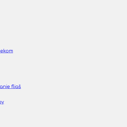
nčekom
nie fliaš
by