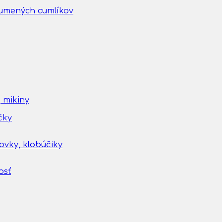
gumených cumlíkov
 mikiny
čky
tovky, klobúčiky
osť