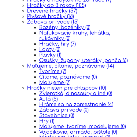
Hračky do 3 rokov
(105)
Drevené hračky
(57)
Plyšové hračky
(18)
Zábava pri vode
(15)
Bazény, bazéniky
(0)
Nafukovacie kruhy, lehátka,
rukávniky
(0)
Hračky, hry
(7)
Lopty
(0)
Plavky
(1)
Osušky, župany, uteráky, ponča
(6)
Maľujeme, čítame, poznávame
(14)
Tvoríme
(7)
Čítame, poznávame
(0)
Maľujeme
(7)
Hračky nielen pre chlapcov
(10)
Zvieratká, dinosaury a iné
(0)
Autá
(5)
Hráme sa na zamestnanie
(4)
Zábava pri vode
(0)
Stavebnice
(0)
Hry
(1)
Maľujeme, tvoríme, modelujeme
(0)
Vojačikovia, armáda, pištole
(0)