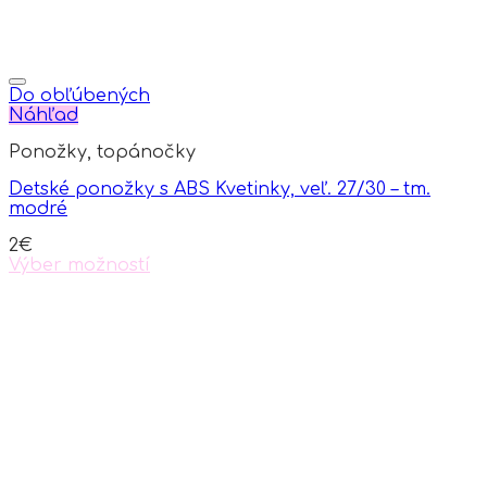
Do obľúbených
Náhľad
Ponožky, topánočky
Detské ponožky s ABS Kvetinky, veľ. 27/30 – tm.
modré
2
€
Výber možností
This
product
has
multiple
variants.
The
options
may
be
chosen
on