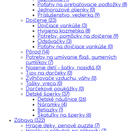
Poťahy na prebaľovacie podložky
(8)
Jednorazové plienky
(0)
Príslušenstvo, vedierka
(9)
Dojčenie
(23)
Dojčiace vankúše
(3)
Hygiena kozmetika
(8)
Potreby, pomôcky na dojčenie
(9)
Odsávačky
(3)
Poťahy na dojčiace vankúše
(0)
Pôrod
(14)
Potreby na umývanie fliaš, gumených
cumlíkov
(7)
Nosenie detí – šatky, nosidlá
(0)
Tipy na darčeky
(0)
Zvlhčovače vzduchu, váhy
(0)
Tašky, vreca
(0)
Darčekové poukážky
(0)
Detské šperky
(37)
Detské náušnice
(26)
Náramky
(4)
Retiazky
(1)
Škatuľky na šperky
(6)
Zábava
(322)
Hracie deky, penové puzzle
(7)
Hračky a nábytok na záhradu
(7)