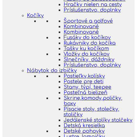
Hračky nielen na cesty
Príslušenstvo, doplnky
Kočíky
Športové a golfové
Kombinované
Kombinované
Fusáky do kočíkov
Rukávniky do kočíka
Tašky ku kočíkom
Vložky do kočíkov
Slnečníky, dáždniky
Príslušenstvo, doplnky
Nábytok do izbičky
Postieľky,kolísky
Postele pre deti
Stany, týpí, teepee
Posteľná bielizeň
Skrine,komody,poličky,
boxy
Písacie stoly, stolečky,
stoličky
Jedálenské stolíky stolčeky
Detská kresielka
Detské pohovky
Lustre, lampičky