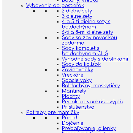
Batohy, vrecká
Vybavenie do postieľok
2 dielne sety
3 dielne sety
4 a 5-ti dielne sety s
baldachýnom
6-ti a 8-mi dielne sety
Sady sa zavinovačkou
zadarmo
Sady komplet s
baldachýnom CL,Š
Výhodné sady s doplnkami
Sady do kolísok
Zavinovačky
Vreckáre
Spacie vaky
Baldachýny, moskytiéry
Mantinely
Plachty
Perinka a vankúš - výplň
Príslušenstvo
Potreby pre mamičky
Pôrod
Dojčenie
Prebaľovanie, plienky