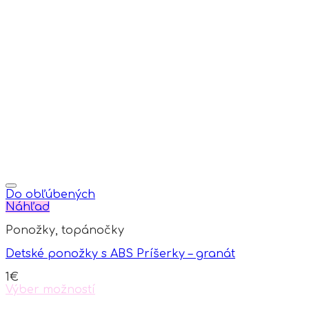
the
product
page
Do obľúbených
Náhľad
Ponožky, topánočky
Detské ponožky s ABS Príšerky – granát
1
€
Výber možností
This