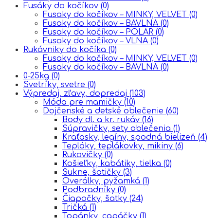
Fusáky do kočíkov
(0)
Fusaky do kočíkov – MINKY, VELVET
(0)
Fusaky do kočíkov – BAVLNA
(0)
Fusaky do kočíkov – POLAR
(0)
Fusaky do kočíkov – VLNA
(0)
Rukávniky do kočíka
(0)
Fusaky do kočíkov – MINKY, VELVET
(0)
Fusaky do kočíkov – BAVLNA
(0)
0-25kg
(0)
Svetríky, svetre
(0)
Výpredaj, zľavy, dopredaj
(103)
Móda pre mamičky
(10)
Dojčenské a detské oblečenie
(60)
Body dl. a kr. rukáv
(16)
Súpravičky, sety oblečenia
(1)
Kraťasky, legíny, spodná bielizeň
(4)
Tepláky, teplákovky, mikiny
(6)
Rukavičky
(0)
Košieľky, kabátiky, tielka
(0)
Sukne, šatičky
(3)
Overálky, pyžamká
(1)
Podbradníky
(0)
Čiapočky, šatky
(24)
Tričká
(1)
Topánky, capáčky
(1)