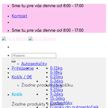
Skip
Sme tu pre vás denne od 8:00 - 17:00
to
content
Kontakt
Sme tu pre vás denne od 8:00 - 17:00
Hľadať:
Autosedačky
0-13kg
Prihlásenie
0-18kg
0-25kg
Košík /
0
€
0-36kg
Žiadne produkty v košíku.
9-18kg
9-25kg
9-36kg
Košík
15-36kg
Podsedáky
Žiadne produkty v košíku.
Fusaky do autosedačiek