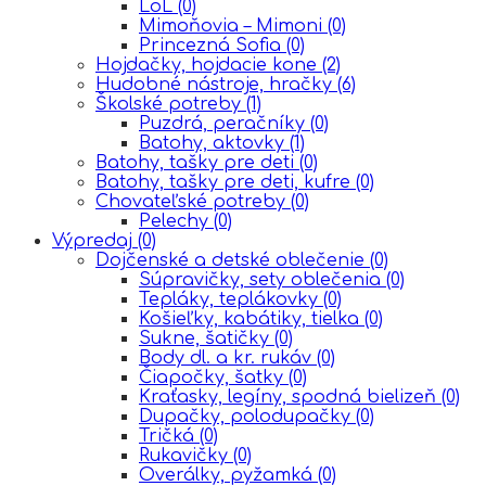
LoL
(0)
Mimoňovia – Mimoni
(0)
Princezná Sofia
(0)
Hojdačky, hojdacie kone
(2)
Hudobné nástroje, hračky
(6)
Školské potreby
(1)
Puzdrá, peračníky
(0)
Batohy, aktovky
(1)
Batohy, tašky pre deti
(0)
Batohy, tašky pre deti, kufre
(0)
Chovateľské potreby
(0)
Pelechy
(0)
Výpredaj
(0)
Dojčenské a detské oblečenie
(0)
Súpravičky, sety oblečenia
(0)
Tepláky, teplákovky
(0)
Košieľky, kabátiky, tielka
(0)
Sukne, šatičky
(0)
Body dl. a kr. rukáv
(0)
Čiapočky, šatky
(0)
Kraťasky, legíny, spodná bielizeň
(0)
Dupačky, polodupačky
(0)
Tričká
(0)
Rukavičky
(0)
Overálky, pyžamká
(0)