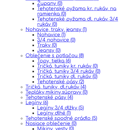
Župany
(0)
Tehotenské pyžama kr. rukáv, na
ramienka
(0)
Tehotenské pyžama dl. rukáv, 3/4
rukáv
(0)
Nohavice, traky, jeansy
(1)
Nohavice
(1)
3/4 nohavice
(0)
Traky
(0)
Jeansy
(0)
Oblečenie s potlačou
(8)
Topy, tielka
(6)
Tričká, tuniky kr. rukáv
(0)
Tričká, tuniky 3/4 rukáv
(0)
Tričká, tuniky dl. rukáv
(0)
Tehotenské pásy
(2)
Tričká, tuniky, dl.rukáv
(4)
Tepláky,mikiny,súpravy
(0)
Tehotenské pásy
(4)
Legíny
(6)
Legíny 3/4 dlžky
(5)
Legíny dlhé
(1)
Tehotenské spodné prádlo
(5)
Nosiace oblečenie
(0)
Mikiny, vesty
(0)