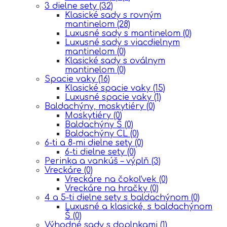
3 dielne sety
(32)
Klasické sady s rovným
mantinelom
(28)
Luxusné sady s mantinelom
(0)
Luxusné sady s viacdielnym
mantinelom
(0)
Klasické sady s oválnym
mantinelom
(0)
Spacie vaky
(16)
Klasické spacie vaky
(15)
Luxusné spacie vaky
(1)
Baldachýny, moskytiéry
(0)
Moskytiéry
(0)
Baldachýny Š
(0)
Baldachýny CL
(0)
6-ti a 8-mi dielne sety
(0)
6-ti dielne sety
(0)
Perinka a vankúš – výplň
(3)
Vreckáre
(0)
Vreckáre na čokoľvek
(0)
Vreckáre na hračky
(0)
4 a 5-ti dielne sety s baldachýnom
(0)
Luxusné a klasické, s baldachýnom
Š
(0)
Výhodné sady s doplnkami
(1)