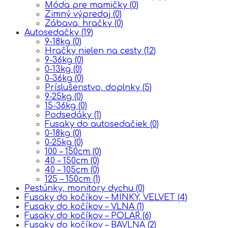
Móda pre mamičky
(0)
Zimný výpredaj
(0)
Zábava, hračky
(0)
Autosedačky
(19)
9-18kg
(0)
Hračky nielen na cesty
(12)
9-36kg
(0)
0-13kg
(0)
0-36kg
(0)
Príslušenstvo, doplnky
(5)
9-25kg
(0)
15-36kg
(0)
Podsedáky
(1)
Fusaky do autosedačiek
(0)
0-18kg
(0)
0-25kg
(0)
100 – 150cm
(0)
40 – 150cm
(0)
40 – 105cm
(0)
125 – 150cm
(1)
Pestúnky, monitory dychu
(0)
Fusaky do kočíkov – MINKY, VELVET
(4)
Fusaky do kočíkov – VLNA
(1)
Fusaky do kočíkov – POLAR
(6)
Fusaky do kočíkov – BAVLNA
(2)