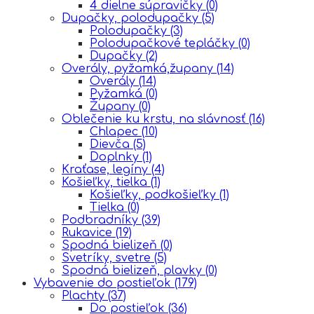
4 dielne súpravičky
(0)
Dupačky, polodupačky
(5)
Polodupačky
(3)
Polodupačkové tepláčky
(0)
Dupačky
(2)
Overály, pyžamká,župany
(14)
Overály
(14)
Pyžamká
(0)
Župany
(0)
Oblečenie ku krstu, na slávnosť
(16)
Chlapec
(10)
Dievča
(5)
Doplnky
(1)
Kraťase, legíny
(4)
Košieľky, tielka
(1)
Košieľky, podkošieľky
(1)
Tielka
(0)
Podbradníky
(39)
Rukavice
(19)
Spodná bielizeň
(0)
Svetríky, svetre
(5)
Spodná bielizeň, plavky
(0)
Vybavenie do postieľok
(179)
Plachty
(37)
Do postieľok
(36)