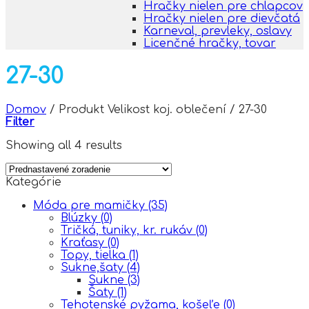
Hračky nielen pre chlapcov
Hračky nielen pre dievčatá
Karneval, prevleky, oslavy
Licenčné hračky, tovar
27-30
Domov
/
Produkt Velikost koj. oblečení
/
27-30
Filter
Showing all 4 results
Kategórie
Móda pre mamičky
(35)
Blúzky
(0)
Tričká, tuniky, kr. rukáv
(0)
Kraťasy
(0)
Topy, tielka
(1)
Sukne,šaty
(4)
Sukne
(3)
Šaty
(1)
Tehotenské pyžama, košeľe
(0)