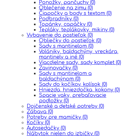
Ponožky, pančuchy
(0)
Oblečenie na zimu
(0)
Čiapočky a body s textom
(0)
Podbradníky
(0)
Topánky, capáčky
(0)
Tepláky, teplákovky, mikiny
(0)
Vybavenie do postieľok
(0)
Obliečky do postieľok
(0)
Sady s mantinelom
(0)
Volániky, baldachýny, vreckára,
mantinely a iné
(0)
Viacdielne sady, sady komplet
(0)
Zavinovačky
(0)
Sady s mantinelom a
baldachýnom
(0)
Sady do kočíkov, kolísok
(0)
Hniezda, hniezdočka, kokony
(0)
Spacie vaky, prebaľovacie
podložky
(0)
Dojčenské a detské potreby
(0)
Zábava
(0)
Potreby pre mamičky
(0)
Kočíky
(0)
Autosedačky
(0)
Nábytok nielen do izbičky
(0)