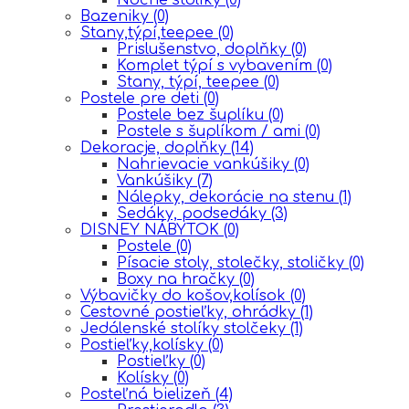
Bazeniky
(0)
Stany,týpí,teepee
(0)
Prislušenstvo, doplňky
(0)
Komplet týpí s vybavením
(0)
Stany, týpí, teepee
(0)
Postele pre deti
(0)
Postele bez šuplíku
(0)
Postele s šuplíkom / ami
(0)
Dekoracje, doplňky
(14)
Nahrievacie vankúšiky
(0)
Vankúšiky
(7)
Nálepky, dekorácie na stenu
(1)
Sedáky, podsedáky
(3)
DISNEY NÁBYTOK
(0)
Postele
(0)
Písacie stoly, stolečky, stoličky
(0)
Boxy na hračky
(0)
Výbavičky do košov,kolísok
(0)
Cestovné postieľky, ohrádky
(1)
Jedálenské stolíky stolčeky
(1)
Postieľky,kolísky
(0)
Postieľky
(0)
Kolísky
(0)
Posteľná bielizeň
(4)