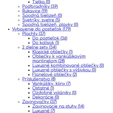
Tielka
(0)
Podbradníky
(39)
Rukavice
(19)
Spodná bielizeň
(0)
Svetríky, svetre
(5)
Spodná bielizeň, plavky
(0)
Vybavenie do postieľok
(179)
Plachty
(37)
Do postieľok
(36)
Do kolísok
(1)
2 dielne sety
(34)
Klasické obliečky
(1)
Obliečky k vankúšikovým
mantinelom
(28)
Luxusné kombinované obliečky
(0)
Luxusné obliečky s výšivkou
(0)
Flanelové obliečky
(2)
Príslušenstvo
(8)
Vankúšiky, kliny
(7)
Ostatné
(1)
Ozdobné volániky
(0)
Dekorácie
(0)
Zavinovačky
(37)
Zavinovacie na stuhy
(14)
Luxusné
(7)