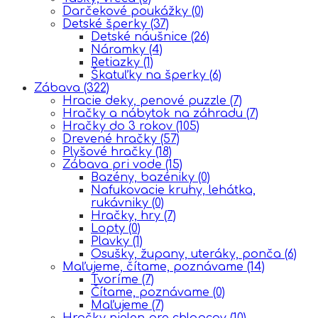
Darčekové poukážky
(0)
Detské šperky
(37)
Detské náušnice
(26)
Náramky
(4)
Retiazky
(1)
Škatuľky na šperky
(6)
Zábava
(322)
Hracie deky, penové puzzle
(7)
Hračky a nábytok na záhradu
(7)
Hračky do 3 rokov
(105)
Drevené hračky
(57)
Plyšové hračky
(18)
Zábava pri vode
(15)
Bazény, bazéniky
(0)
Nafukovacie kruhy, lehátka,
rukávniky
(0)
Hračky, hry
(7)
Lopty
(0)
Plavky
(1)
Osušky, župany, uteráky, ponča
(6)
Maľujeme, čítame, poznávame
(14)
Tvoríme
(7)
Čítame, poznávame
(0)
Maľujeme
(7)
Hračky nielen pre chlapcov
(10)