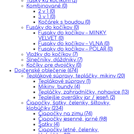
Tašky ku kočíkom
(2)
Kombinované
(0)
2 v 1
(0)
3 v 1
(0)
Kočárek s boudou
(0)
Fusáky do kočíkov
(0)
Fusaky do kočíkov – MINKY,
VELVET
(0)
Fusaky do kočíkov – VLNA
(0)
Fusaky do kočíkov – POLAR
(0)
Vložky do kočíkov
(7)
Slnečníky, dáždniky
(7)
Kočíky pre dvojičky
(0)
Dojčenské oblečenie
(674)
Teplákové súpravy, tepláčky, mikiny
(20)
Teplákové súpravy
(1)
Mikiny, bundy
(4)
Tepláčky, zahradníčky, nohavice
(13)
Teplejšie overálky jar / jeseň
(2)
Čiapočky, šatky, čelenky, šiltovky,
klobúčiky
(234)
Čiapočky na zimu
(74)
Čiapočky jesenné, jarné
(98)
Šatky
(4)
Čiapočky letné, čelenky,