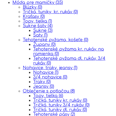
Móda pre mamičky
(35)
Blúzky
(0)
Tričká, tuniky, kr. rukáv
(0)
Kraťasy
(0)
Topy, tielka
(1)
Sukne,šaty
(4)
Sukne
(3)
Šaty
(1)
Tehotenské pyžama, košeľe
(0)
Župany
(0)
Tehotenské pyžama kr. rukáv, na
ramienka
(0)
Tehotenské pyžama dl. rukáv, 3/4
rukáv
(0)
Nohavice, traky, jeansy
(1)
Nohavice
(1)
3/4 nohavice
(0)
Traky
(0)
Jeansy
(0)
Oblečenie s potlačou
(8)
Topy, tielka
(6)
Tričká, tuniky kr. rukáv
(0)
Tričká, tuniky 3/4 rukáv
(0)
Tričká, tuniky dl. rukáv
(0)
Tehotenské pásy
(2)