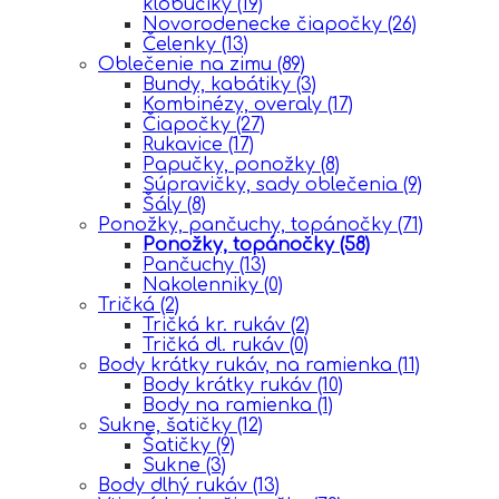
klobúčiky
(19)
Novorodenecke čiapočky
(26)
Čelenky
(13)
Oblečenie na zimu
(89)
Bundy, kabátiky
(3)
Kombinézy, overaly
(17)
Čiapočky
(27)
Rukavice
(17)
Papučky, ponožky
(8)
Súpravičky, sady oblečenia
(9)
Šály
(8)
Ponožky, pančuchy, topánočky
(71)
Ponožky, topánočky
(58)
Pančuchy
(13)
Nakolenniky
(0)
Tričká
(2)
Tričká kr. rukáv
(2)
Tričká dl. rukáv
(0)
Body krátky rukáv, na ramienka
(11)
Body krátky rukáv
(10)
Body na ramienka
(1)
Sukne, šatičky
(12)
Šatičky
(9)
Sukne
(3)
Body dlhý rukáv
(13)