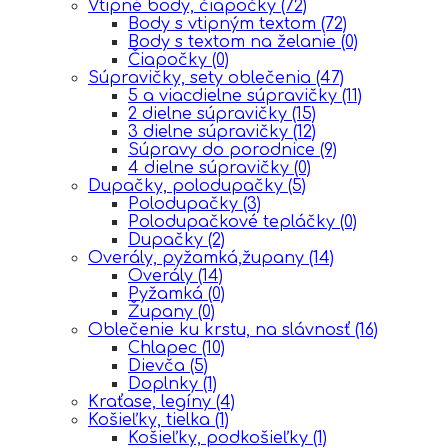
Vtipné body, čiapočky
(72)
Body s vtipným textom
(72)
Body s textom na želanie
(0)
Čiapočky
(0)
Súpravičky, sety oblečenia
(47)
5 a viacdielne súpravičky
(11)
2 dielne súpravičky
(15)
3 dielne súpravičky
(12)
Súpravy do porodnice
(9)
4 dielne súpravičky
(0)
Dupačky, polodupačky
(5)
Polodupačky
(3)
Polodupačkové tepláčky
(0)
Dupačky
(2)
Overály, pyžamká,župany
(14)
Overály
(14)
Pyžamká
(0)
Župany
(0)
Oblečenie ku krstu, na slávnosť
(16)
Chlapec
(10)
Dievča
(5)
Doplnky
(1)
Kraťase, legíny
(4)
Košieľky, tielka
(1)
Košieľky, podkošieľky
(1)