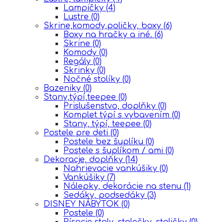
Lampičky
(4)
Lustre
(0)
Skrine,komody,poličky, boxy
(6)
Boxy na hračky a iné.
(6)
Skrine
(0)
Komody
(0)
Regály
(0)
Skrinky
(0)
Nočné stolíky
(0)
Bazeniky
(0)
Stany,týpí,teepee
(0)
Prislušenstvo, doplňky
(0)
Komplet týpí s vybavením
(0)
Stany, týpí, teepee
(0)
Postele pre deti
(0)
Postele bez šuplíku
(0)
Postele s šuplíkom / ami
(0)
Dekoracje, doplňky
(14)
Nahrievacie vankúšiky
(0)
Vankúšiky
(7)
Nálepky, dekorácie na stenu
(1)
Sedáky, podsedáky
(3)
DISNEY NÁBYTOK
(0)
Postele
(0)
Písacie stoly, stolečky, stoličky
(0)