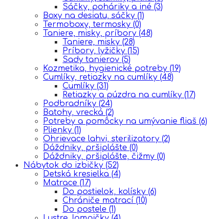
Sáčky, poháriky a iné
(3)
Boxy na desiatu, sáčky
(1)
Termoboxy, termosky
(0)
Taniere, misky, príbory
(48)
Taniere, misky
(28)
Príbory, lyžičky
(15)
Sady tanierov
(5)
Kozmetika, hygienické potreby
(19)
Cumlíky, retiazky na cumlíky
(48)
Cumlíky
(31)
Retiazky a púzdra na cumlíky
(17)
Podbradníky
(24)
Batohy, vrecká
(2)
Potreby a pomôcky na umývanie fliaš
(6)
Plienky
(1)
Ohrievace lahvi, sterilizatory
(2)
Dáždniky, pršiplášte
(0)
Dáždniky, pršiplášte, čižmy
(0)
Nábytok do izbičky
(52)
Detská kresielka
(4)
Matrace
(17)
Do postielok, kolísky
(6)
Chrániče matrací
(10)
Do postele
(1)
Lustre, lampičky
(4)