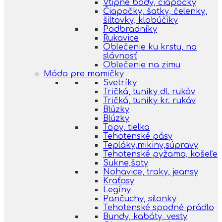
Vtipné body, čiapočky
Čiapočky, šatky, čelenky,
šiltovky, klobúčiky
Podbradníky
Rukavice
Oblečenie ku krstu, na
slávnosť
Oblečenie na zimu
Móda pre mamičky
Svetríky
Tričká, tuniky dl. rukáv
Tričká, tuniky kr. rukáv
Blúzky
Blúzky
Topy, tielka
Tehotenské pásy
Tepláky,mikiny,súpravy
Tehotenské pyžama, košeľe
Sukne,šaty
Nohavice, traky, jeansy
Kraťasy
Legíny
Pančuchy, silonky
Tehotenské spodné prádlo
Bundy, kabáty, vesty