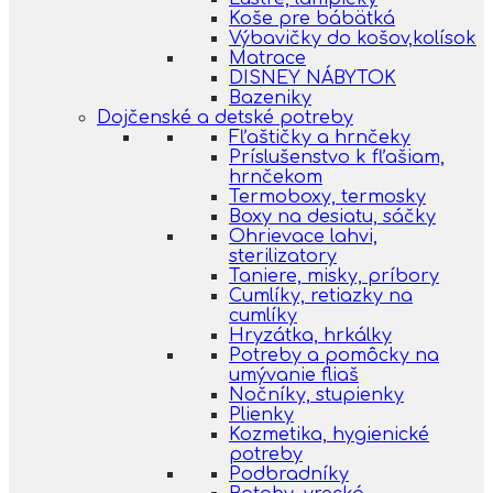
Koše pre bábätká
Výbavičky do košov,kolísok
Matrace
DISNEY NÁBYTOK
Bazeniky
Dojčenské a detské potreby
Fľaštičky a hrnčeky
Príslušenstvo k fľašiam,
hrnčekom
Termoboxy, termosky
Boxy na desiatu, sáčky
Ohrievace lahvi,
sterilizatory
Taniere, misky, príbory
Cumlíky, retiazky na
cumlíky
Hryzátka, hrkálky
Potreby a pomôcky na
umývanie fliaš
Nočníky, stupienky
Plienky
Kozmetika, hygienické
potreby
Podbradníky