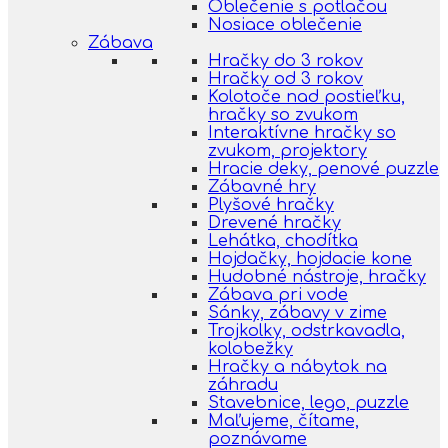
Oblečenie s potlačou
Nosiace oblečenie
Zábava
Hračky do 3 rokov
Hračky od 3 rokov
Kolotoče nad postieľku,
hračky so zvukom
Interaktívne hračky so
zvukom, projektory
Hracie deky, penové puzzle
Zábavné hry
Plyšové hračky
Drevené hračky
Lehátka, chodítka
Hojdačky, hojdacie kone
Hudobné nástroje, hračky
Zábava pri vode
Sánky, zábavy v zime
Trojkolky, odstrkavadla,
kolobežky
Hračky a nábytok na
záhradu
Stavebnice, lego, puzzle
Maľujeme, čítame,
poznávame