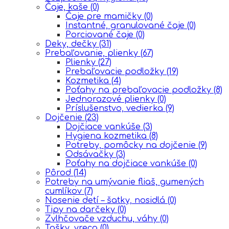
Čaje, kaše
(0)
Čaje pre mamičky
(0)
Instantné, granulované čaje
(0)
Porciované čaje
(0)
Deky, dečky
(31)
Prebaľovanie, plienky
(67)
Plienky
(27)
Prebaľovacie podložky
(19)
Kozmetika
(4)
Poťahy na prebaľovacie podložky
(8)
Jednorazové plienky
(0)
Príslušenstvo, vedierka
(9)
Dojčenie
(23)
Dojčiace vankúše
(3)
Hygiena kozmetika
(8)
Potreby, pomôcky na dojčenie
(9)
Odsávačky
(3)
Poťahy na dojčiace vankúše
(0)
Pôrod
(14)
Potreby na umývanie fliaš, gumených
cumlíkov
(7)
Nosenie detí – šatky, nosidlá
(0)
Tipy na darčeky
(0)
Zvlhčovače vzduchu, váhy
(0)
Tašky, vreca
(0)