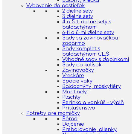
Batohy, vrecká
Vybavenie do postieľok
2 dielne sety
3 dielne sety
4 a 5-ti dielne sety s
baldachýnom
6-ti a 8-mi dielne sety
Sady sa zavinovačkou
zadarmo
Sady komplet s
baldachýnom CL,Š
Výhodné sady s doplnkami
Sady do kolísok
Zavinovačky
Vreckáre
Spacie vaky
Baldachýny, moskytiéry
Mantinely
Plachty
Perinka a vankúš - výplň
Príslušenstvo
Potreby pre mamičky
Pôrod
Dojčenie
Prebaľovanie, plienky