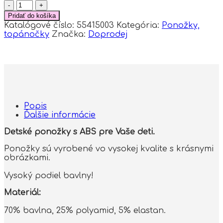
množstvo
Detské
Pridať do košíka
ponožky
Katalógové číslo:
55415003
Kategória:
Ponožky,
s
topánočky
Značka:
Doprodej
ABS
Kvetinky,
veľ.
27/30
-
tm.
modré
Popis
Ďalšie informácie
Detské ponožky s ABS pre Vaše deti.
Ponožky sú vyrobené vo vysokej kvalite s krásnymi
obrázkami.
Vysoký podiel bavlny!
Materiál:
70% bavlna, 25% polyamid, 5% elastan.