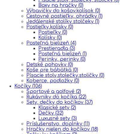
Boxy na hračky
(0)
Výbavičky do košov,kolísok
(0)
Cestovné postieľky, ohrádky
(1)
Jedálenské stolíky stolčeky
(1)
Postieľky,kolísky
(0)
Postieľky
(0)
Kolísky
(0)
Posteľná bielizeň
(4)
Prestieradla
(3)
Posteľná bielizeň
(1)
Perinky, perinky
(0)
Detské pohovky
(0)
Koše pre bábätká
(0)
Písacie stoly,stolečky,stoličky
(0)
Koberce, podložky
(0)
Kočíky
(106)
Športové a golfové
(2)
Rukávniky do kočíka
(22)
Sety, dečky do kočíkov
(37)
Klasické sety
(2)
Dečky
(32)
Luxusné sety
(3)
Príslušenstvo, doplnky
(11)
Hračky nielen do kočíkov
(18)