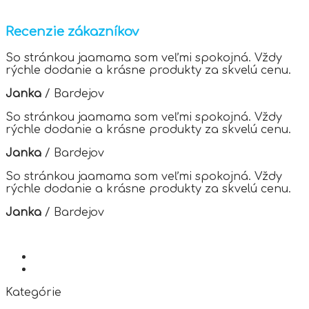
has
multiple
variants.
Recenzie zákazníkov
The
options
So stránkou jaamama som veľmi spokojná. Vždy
may
rýchle dodanie a krásne produkty za skvelú cenu.
be
chosen
Janka
/
Bardejov
on
the
So stránkou jaamama som veľmi spokojná. Vždy
product
rýchle dodanie a krásne produkty za skvelú cenu.
page
Janka
/
Bardejov
So stránkou jaamama som veľmi spokojná. Vždy
rýchle dodanie a krásne produkty za skvelú cenu.
Janka
/
Bardejov
Kategórie