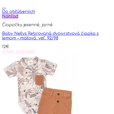
Do obľúbených
Náhľad
Čiapočky jesenné, jarné
Baby Nellys Rebrovaná dvojvrstvová čiapka s
lemom – mätová, veľ. 92/98
12
€
Výber možností
This
product
has
multiple
variants.
The
options
may
be
chosen
on
the
product