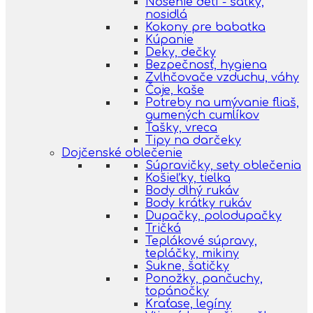
Nosenie detí - šatky,
nosidlá
Kokony pre babatka
Kúpanie
Deky, dečky
Bezpečnosť, hygiena
Zvlhčovače vzduchu, váhy
Čaje, kaše
Potreby na umývanie fliaš,
gumených cumlíkov
Tašky, vreca
Tipy na darčeky
Dojčenské oblečenie
Súpravičky, sety oblečenia
Košieľky, tielka
Body dlhý rukáv
Body krátky rukáv
Dupačky, polodupačky
Tričká
Teplákové súpravy,
tepláčky, mikiny
Sukne, šatičky
Ponožky, pančuchy,
topánočky
Kraťase, legíny