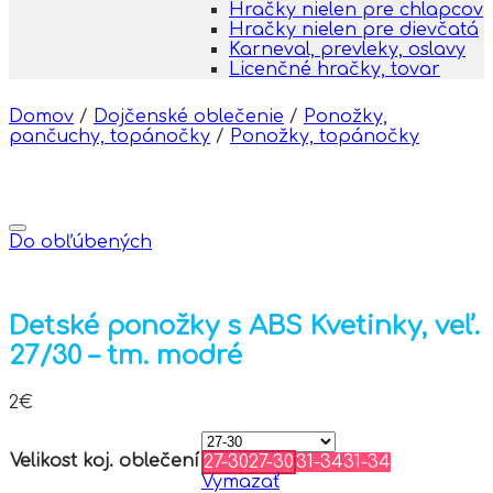
Hračky nielen pre chlapcov
Hračky nielen pre dievčatá
Karneval, prevleky, oslavy
Licenčné hračky, tovar
Domov
/
Dojčenské oblečenie
/
Ponožky,
pančuchy, topánočky
/
Ponožky, topánočky
Do obľúbených
Detské ponožky s ABS Kvetinky, veľ.
27/30 – tm. modré
2
€
Velikost koj. oblečení
27-30
27-30
31-34
31-34
Vymazať