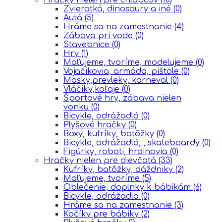
Zvieratká, dinosaury a iné
(0)
Autá
(5)
Hráme sa na zamestnanie
(4)
Zábava pri vode
(0)
Stavebnice
(0)
Hry
(1)
Maľujeme, tvoríme, modelujeme
(0)
Vojačikovia, armáda, pištole
(0)
Masky,prevleky, karneval
(0)
Vláčiky,koľaje
(0)
Športové hry, zábava nielen
vonku
(0)
Bicykle, odrážadlá
(0)
Plyšové hračky
(0)
Boxy, kufríky, batôžky
(0)
Bicykle, odrážadlá, , skateboardy
(0)
Figúrky, roboti, hrdinovia
(0)
Hračky nielen pre dievčatá
(33)
Kufríky, batôžky, dáždniky
(2)
Maľujeme, tvoríme
(5)
Oblečenie, doplnky k bábikám
(6)
Bicykle, odrážadla
(0)
Hráme sa na zamestnanie
(3)
Kočíky pre bábiky
(2)