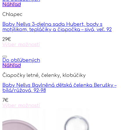
Náhľad
Chlapec
Baby Nellys 3-dielna sada Hubert, body s
motýlikom, tepláčiky a čiapočka – sivá, veľ. 92
29
€
Výber možností
This
product
has
Do obľúbených
multiple
Náhľad
variants.
Čiapočky letné, čelenky, klobúčiky
The
options
Baby Nellys Bavlněná dětská čelenka Berušky –
may
bílá/růžová, 92-98
be
chosen
7
€
on
Výber možností
the
This
product
product
page
has
multiple