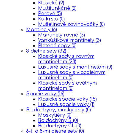
Klasické
(9)
Multifunkčné
(2)
Perové
(5)
Ku krstu
(0)
Mušelinové zavinovačky
(0)
Mantinely
(6)
Mantinely rovné
(3)
Vankúšikové mantinely
(3)
Pletené copy
(0)
3 dielne sety
(32)
Klasické sady s rovným
mantinelom
(28)
Luxusné sady s mantinelom
(0)
Luxusné sady s viacdielnym
mantinelom
(0)
Klasické sady s oválnym
mantinelom
(0)
Spacie vaky
(16)
Klasické spacie vaky
(15)
Luxusné spacie vaky
(1)
Baldachýny, moskytiéry
(0)
Moskytiéry
(0)
Baldachýny Š
(0)
Baldachýny CL
(0)
6-ti a 8-mi dielne sety
(0)