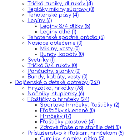
Tričká, tuniky, dl.rukáv
(4)
Tepláky,mikiny,súpravy
(0)
Tehotenské pásy
(4)
Legíny
(6)
Legíny 3/4 dlžky
(5)
Legíny dlhé
(1)
Tehotenské spodné prádlo
(5)
Nosiace oblečenie
(0)
Mikiny, vesty
(0)
Bundy, kabáty
(0)
Svetríky
(1)
Tričká 3/4 rukáv
(0)
Pančuchy, silonky
(0)
Bundy, kabáty, vesty
(0)
Dojčenské a detské potreby
(267)
Hryzátka, hrkálky
(78)
Nočníky, stupienky
(6)
Fľaštičky a hrnčeky
(24)
Športové hrnčeky, fľaštičky
(2)
Fľaštičky sklenené
(0)
Hrnčeky
(17)
Fľaštičky plastové
(4)
Zdravé fľaše pre staršie deti
(0)
Príslušenstvo k fľašiam, hrnčekom
(8)
Cumlíky, slamky, pítka
(5)