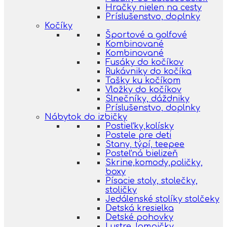
Hračky nielen na cesty
Príslušenstvo, doplnky
Kočíky
Športové a golfové
Kombinované
Kombinované
Fusáky do kočíkov
Rukávniky do kočíka
Tašky ku kočíkom
Vložky do kočíkov
Slnečníky, dáždniky
Príslušenstvo, doplnky
Nábytok do izbičky
Postieľky,kolísky
Postele pre deti
Stany, týpí, teepee
Posteľná bielizeň
Skrine,komody,poličky,
boxy
Písacie stoly, stolečky,
stoličky
Jedálenské stolíky stolčeky
Detská kresielka
Detské pohovky
Lustre, lampičky