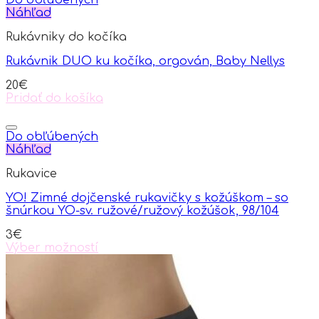
Do obľúbených
Náhľad
Rukávniky do kočíka
Rukávnik DUO ku kočíka, orgován, Baby Nellys
20
€
Pridať do košíka
Do obľúbených
Náhľad
Rukavice
YO! Zimné dojčenské rukavičky s kožúškom – so
šnúrkou YO-sv. ružové/ružový kožúšok, 98/104
3
€
Výber možností
This
product
has
multiple
variants.