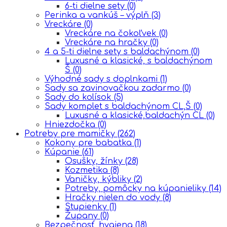
6-ti dielne sety
(0)
Perinka a vankúš – výplň
(3)
Vreckáre
(0)
Vreckáre na čokoľvek
(0)
Vreckáre na hračky
(0)
4 a 5-ti dielne sety s baldachýnom
(0)
Luxusné a klasické, s baldachýnom
Š
(0)
Výhodné sady s doplnkami
(1)
Sady sa zavinovačkou zadarmo
(0)
Sady do kolísok
(5)
Sady komplet s baldachýnom CL,Š
(0)
Luxusné a klasické,baldachýn CL
(0)
Hniezdočka
(0)
Potreby pre mamičky
(262)
Kokony pre babatka
(1)
Kúpanie
(61)
Osušky, žínky
(28)
Kozmetika
(8)
Vaničky, kýbliky
(2)
Potreby, pomôcky na kúpanieliky
(14)
Hračky nielen do vody
(8)
Stupienky
(1)
Župany
(0)
Bezpečnosť, hygiena
(18)