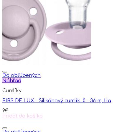
variants.
The
options
may
be
chosen
on
the
product
page
Do obľúbených
Náhľad
Cumlíky
BIBS DE LUX – Silikónový cumlík, 0 – 36 m, lila
9
€
Pridať do košíka