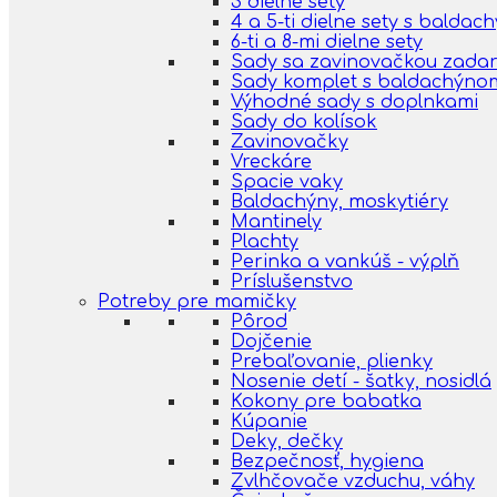
3 dielne sety
4 a 5-ti dielne sety s balda
6-ti a 8-mi dielne sety
Sady sa zavinovačkou zada
Sady komplet s baldachýno
Výhodné sady s doplnkami
Sady do kolísok
Zavinovačky
Vreckáre
Spacie vaky
Baldachýny, moskytiéry
Mantinely
Plachty
Perinka a vankúš - výplň
Príslušenstvo
Potreby pre mamičky
Pôrod
Dojčenie
Prebaľovanie, plienky
Nosenie detí - šatky, nosidlá
Kokony pre babatka
Kúpanie
Deky, dečky
Bezpečnosť, hygiena
Zvlhčovače vzduchu, váhy