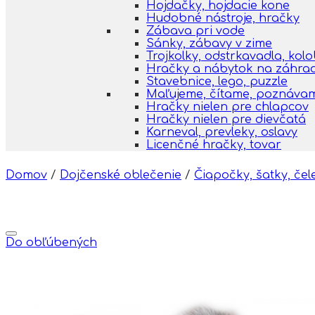
Hojdačky, hojdacie kone
Hudobné nástroje, hračky
Zábava pri vode
Sánky, zábavy v zime
Trojkolky, odstrkavadla, kol
Hračky a nábytok na záhra
Stavebnice, lego, puzzle
Maľujeme, čítame, poznáva
Hračky nielen pre chlapcov
Hračky nielen pre dievčatá
Karneval, prevleky, oslavy
Licenčné hračky, tovar
Domov
/
Dojčenské oblečenie
/
Čiapočky, šatky, čele
Do obľúbených