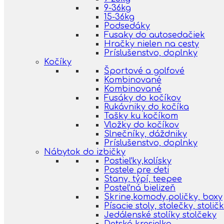
9-36kg
15-36kg
Podsedáky
Fusaky do autosedačiek
Hračky nielen na cesty
Príslušenstvo, doplnky
Kočíky
Športové a golfové
Kombinované
Kombinované
Fusáky do kočíkov
Rukávniky do kočíka
Tašky ku kočíkom
Vložky do kočíkov
Slnečníky, dáždniky
Príslušenstvo, doplnky
Nábytok do izbičky
Postieľky,kolísky
Postele pre deti
Stany, týpí, teepee
Posteľná bielizeň
Skrine,komody,poličky, boxy
Písacie stoly, stolečky, stolič
Jedálenské stolíky stolčeky