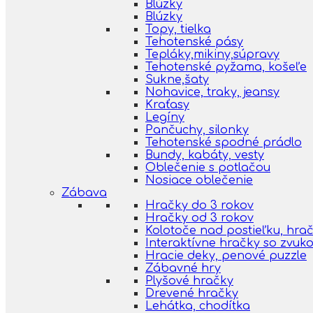
Blúzky
Blúzky
Topy, tielka
Tehotenské pásy
Tepláky,mikiny,súpravy
Tehotenské pyžama, košeľe
Sukne,šaty
Nohavice, traky, jeansy
Kraťasy
Legíny
Pančuchy, silonky
Tehotenské spodné prádlo
Bundy, kabáty, vesty
Oblečenie s potlačou
Nosiace oblečenie
Zábava
Hračky do 3 rokov
Hračky od 3 rokov
Kolotoče nad postieľku, hra
Interaktívne hračky so zvuk
Hracie deky, penové puzzle
Zábavné hry
Plyšové hračky
Drevené hračky
Lehátka, chodítka