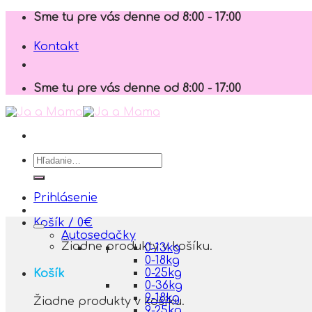
Skip
Sme tu pre vás denne od 8:00 - 17:00
to
content
Kontakt
Sme tu pre vás denne od 8:00 - 17:00
Hľadať:
Prihlásenie
Košík /
0
€
Autosedačky
Žiadne produkty v košíku.
0-13kg
0-18kg
0-25kg
Košík
0-36kg
9-18kg
Žiadne produkty v košíku.
9-25kg