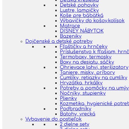
Detská kresielka
Detské pohovky
Lustre, lampičky
Koše pre bábätká
Výbavičky do košov,kolísok
Matrace
DISNEY NÁBYTOK
Bazeniky
Dojčenské a detské potreby
Fľaštičky a hrnčeky
Príslušenstvo k fľašiam, hr
Termoboxy, termosky
Boxy na desiatu, sáčky
Ohrievace lahvi, sterilizatory
Taniere, misky, príbory
Cumlíky, retiazky na cumlíky
Hryzátka, hrkálky
Potreby a pomôcky na umýva
Nočníky, stupienky
Plienky
Kozmetika, hygienické potre
Podbradníky
Batohy, vrecká
Vybavenie do postieľok
2 dielne sety