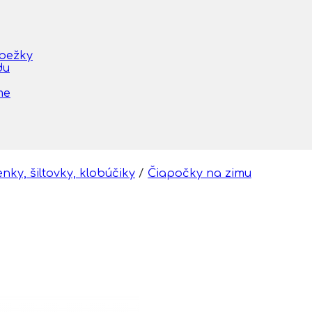
obežky
du
me
nky, šiltovky, klobúčiky
/
Čiapočky na zimu