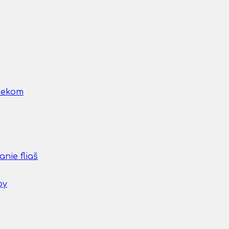
nčekom
nie fliaš
by