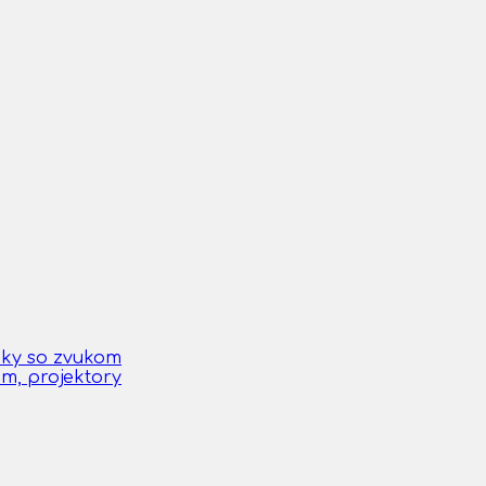
čky so zvukom
om, projektory