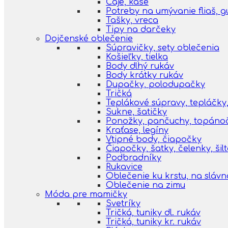
Čaje, kaše
Potreby na umývanie fliaš, 
Tašky, vreca
Tipy na darčeky
Dojčenské oblečenie
Súpravičky, sety oblečenia
Košieľky, tielka
Body dlhý rukáv
Body krátky rukáv
Dupačky, polodupačky
Tričká
Teplákové súpravy, tepláčky,
Sukne, šatičky
Ponožky, pančuchy, topáno
Kraťase, legíny
Vtipné body, čiapočky
Čiapočky, šatky, čelenky, šil
Podbradníky
Rukavice
Oblečenie ku krstu, na slávn
Oblečenie na zimu
Móda pre mamičky
Svetríky
Tričká, tuniky dl. rukáv
Tričká, tuniky kr. rukáv