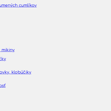
gumených cumlíkov
 mikiny
čky
tovky, klobúčiky
osť