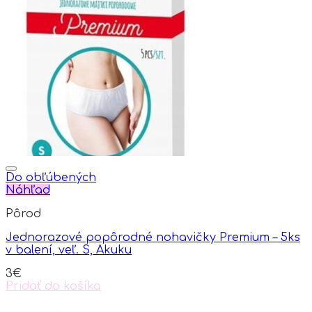
variants.
The
options
may
be
chosen
on
the
product
page
Do obľúbených
Náhľad
Pôrod
Jednorazové popôrodné nohavičky Premium – 5ks
v balení, veľ. S, Akuku
3
€
Pridať do košíka