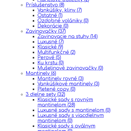
Príslušenstvo
(8)
Vankúšiky, kliny
(7)
Ostatné
(1)
Ozdobné volániky
(0)
Dekorácie
(0)
Zavinovačky
(37)
Zavinovacie na stuhy
(14)
Luxusné
(7)
Klasické
(9)
Multifunkčné
(2)
Perové
(5)
Ku krstu
(0)
Mušelinové zavinovačky
(0)
Mantinely
(6)
Mantinely rovné
(3)
Vankúšikové mantinely
(3)
Pletené copy
(0)
3 dielne sety
(32)
Klasické sady s rovným
mantinelom
(28)
Luxusné sady s mantinelom
(0)
Luxusné sady s viacdielnym
mantinelom
(0)
Klasické sady s oválnym