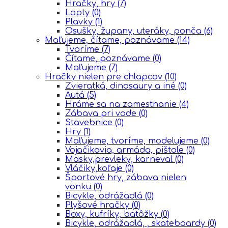
Hračky, hry
(7)
Lopty
(0)
Plavky
(1)
Osušky, župany, uteráky, ponča
(6)
Maľujeme, čítame, poznávame
(14)
Tvoríme
(7)
Čítame, poznávame
(0)
Maľujeme
(7)
Hračky nielen pre chlapcov
(10)
Zvieratká, dinosaury a iné
(0)
Autá
(5)
Hráme sa na zamestnanie
(4)
Zábava pri vode
(0)
Stavebnice
(0)
Hry
(1)
Maľujeme, tvoríme, modelujeme
(0)
Vojačikovia, armáda, pištole
(0)
Masky,prevleky, karneval
(0)
Vláčiky,koľaje
(0)
Športové hry, zábava nielen
vonku
(0)
Bicykle, odrážadlá
(0)
Plyšové hračky
(0)
Boxy, kufríky, batôžky
(0)
Bicykle, odrážadlá, , skateboardy
(0)