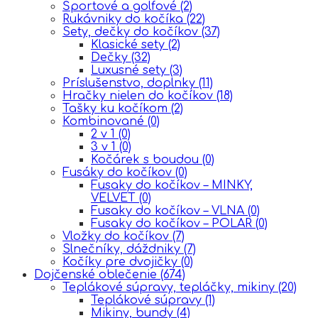
Športové a golfové
(2)
Rukávniky do kočíka
(22)
Sety, dečky do kočíkov
(37)
Klasické sety
(2)
Dečky
(32)
Luxusné sety
(3)
Príslušenstvo, doplnky
(11)
Hračky nielen do kočíkov
(18)
Tašky ku kočíkom
(2)
Kombinované
(0)
2 v 1
(0)
3 v 1
(0)
Kočárek s boudou
(0)
Fusáky do kočíkov
(0)
Fusaky do kočíkov – MINKY,
VELVET
(0)
Fusaky do kočíkov – VLNA
(0)
Fusaky do kočíkov – POLAR
(0)
Vložky do kočíkov
(7)
Slnečníky, dáždniky
(7)
Kočíky pre dvojičky
(0)
Dojčenské oblečenie
(674)
Teplákové súpravy, tepláčky, mikiny
(20)
Teplákové súpravy
(1)
Mikiny, bundy
(4)