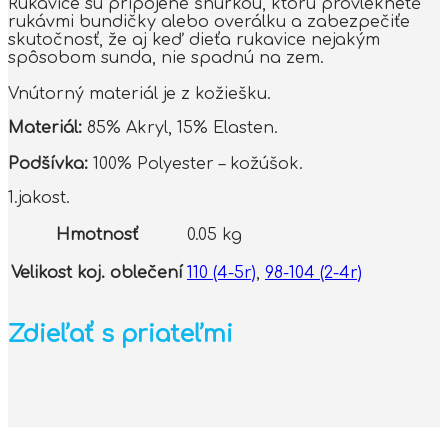
Rukavice sú pripojené šnurkou, ktoru provleknetě
rukávmi bundičky alebo overálku a zabezpečiťe
skutočnosť, že aj keď dieťa rukavice nejakým
spôsobom sunda, nie spadnú na zem.
Vnútorný materiál je z kožiešku.
Materiál:
85% Akryl, 15% Elasten.
Podšívka:
100% Polyester – kožúšok.
1.jakost.
Hmotnosť
0.05 kg
Velikost koj. oblečení
110 (4-5r)
,
98-104 (2-4r)
Zdieľať s priateľmi