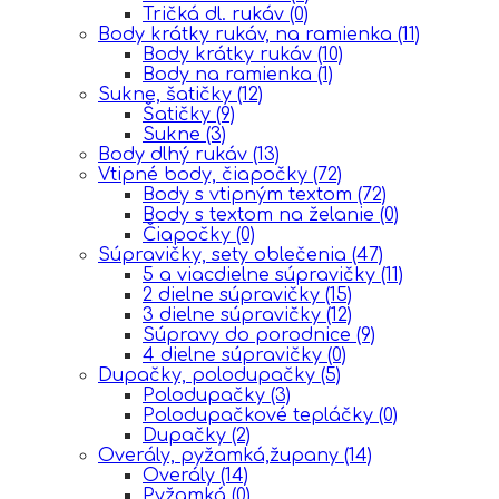
Tričká dl. rukáv
(0)
Body krátky rukáv, na ramienka
(11)
Body krátky rukáv
(10)
Body na ramienka
(1)
Sukne, šatičky
(12)
Šatičky
(9)
Sukne
(3)
Body dlhý rukáv
(13)
Vtipné body, čiapočky
(72)
Body s vtipným textom
(72)
Body s textom na želanie
(0)
Čiapočky
(0)
Súpravičky, sety oblečenia
(47)
5 a viacdielne súpravičky
(11)
2 dielne súpravičky
(15)
3 dielne súpravičky
(12)
Súpravy do porodnice
(9)
4 dielne súpravičky
(0)
Dupačky, polodupačky
(5)
Polodupačky
(3)
Polodupačkové tepláčky
(0)
Dupačky
(2)
Overály, pyžamká,župany
(14)
Overály
(14)
Pyžamká
(0)