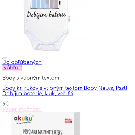
may
be
chosen
on
the
product
page
Do obľúbených
Náhľad
Body s vtipným textom
Body kr. rukáv s vtipným textom Baby Nellys, Psst!
Dobíjím baterie, kluk, veľ. 86
6
€
Výber možností
This
product
has
multiple