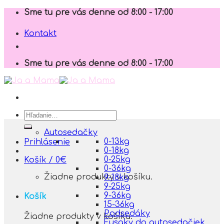
Skip
Sme tu pre vás denne od 8:00 - 17:00
to
content
Kontakt
Sme tu pre vás denne od 8:00 - 17:00
Hľadať:
Autosedačky
0-13kg
Prihlásenie
0-18kg
0-25kg
Košík /
0
€
0-36kg
Žiadne produkty v košíku.
9-18kg
9-25kg
9-36kg
Košík
15-36kg
Podsedáky
Žiadne produkty v košíku.
Fusaky do autosedačiek