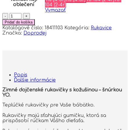
oblečení
104 (2-4r)
Vymazať
množstvo
YO!
Pridať do košíka
Zimné
Katalógové číslo:
18411103
Kategória:
Rukavice
detské
Značka:
Doprodej
rukavice
s
kožušinou
-
šnúrkou
YO-
granát/granátová
kožušina,
Popis
veľ.
Ďalšie informácie
110
Zimné dojčenské rukavičky s kožušinou – šnúrkou
YO.
Teplúčké rukavičky pre Vaše bábätko.
Rukavičky majú sťahujúci gumičku, ktorá sa
prispôsobí rúčkam Vášho dieťaťa.