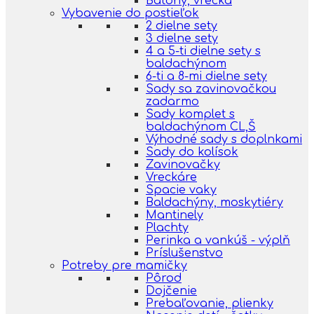
Batohy, vrecká
Vybavenie do postieľok
2 dielne sety
3 dielne sety
4 a 5-ti dielne sety s
baldachýnom
6-ti a 8-mi dielne sety
Sady sa zavinovačkou
zadarmo
Sady komplet s
baldachýnom CL,Š
Výhodné sady s doplnkami
Sady do kolísok
Zavinovačky
Vreckáre
Spacie vaky
Baldachýny, moskytiéry
Mantinely
Plachty
Perinka a vankúš - výplň
Príslušenstvo
Potreby pre mamičky
Pôrod
Dojčenie
Prebaľovanie, plienky