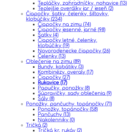
Tepláčky, zahradníčky, nohavice
(13)
Teplejšie overálky jar / jeseň
(2)
Čiapočky, šatky, čelenky, šiltovky,
klobúčiky
(234)
Čiapočky na zimu
(74)
Čiapočky jesenné, jarné
(98)
Šatky
(4)
Čiapočky letné, čelenky,
klobúčiky
(19)
Novorodenecke čiapočky
(26)
Čelenky
(13)
Oblečenie na zimu
(89)
Bundy, kabátiky
(3)
Kombinézy, overaly
(17)
Čiapočky
(27)
Rukavice
(17)
Papučky, ponožky
(8)
Súpravičky, sady oblečenia
(9)
Šály
(8)
Ponožky, pančuchy, topánočky
(71)
Ponožky, topánočky
(58)
Pančuchy
(13)
Nakolenniky
(0)
Tričká
(2)
Tričká kr. rukáv
(2)