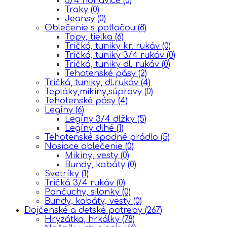
3/4 nohavice
(0)
Traky
(0)
Jeansy
(0)
Oblečenie s potlačou
(8)
Topy, tielka
(6)
Tričká, tuniky kr. rukáv
(0)
Tričká, tuniky 3/4 rukáv
(0)
Tričká, tuniky dl. rukáv
(0)
Tehotenské pásy
(2)
Tričká, tuniky, dl.rukáv
(4)
Tepláky,mikiny,súpravy
(0)
Tehotenské pásy
(4)
Legíny
(6)
Legíny 3/4 dlžky
(5)
Legíny dlhé
(1)
Tehotenské spodné prádlo
(5)
Nosiace oblečenie
(0)
Mikiny, vesty
(0)
Bundy, kabáty
(0)
Svetríky
(1)
Tričká 3/4 rukáv
(0)
Pančuchy, silonky
(0)
Bundy, kabáty, vesty
(0)
Dojčenské a detské potreby
(267)
Hryzátka, hrkálky
(78)