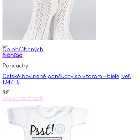
on
the
product
page
Do obľúbených
Náhľad
Pančuchy
Detské bavlnené pančuchy so vzorom – biele, veľ.
104/110
8
€
Výber možností
This
product
has
multiple
variants.
The
options