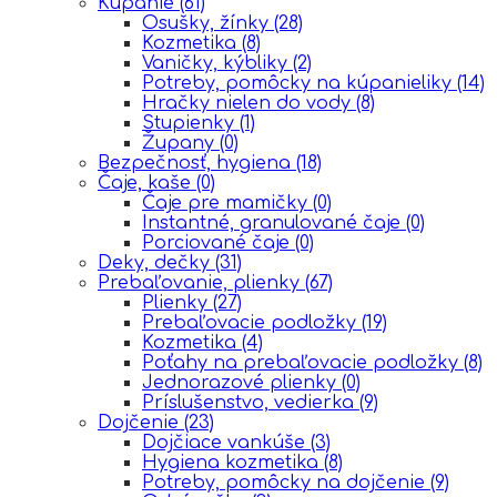
Kúpanie
(61)
Osušky, žínky
(28)
Kozmetika
(8)
Vaničky, kýbliky
(2)
Potreby, pomôcky na kúpanieliky
(14)
Hračky nielen do vody
(8)
Stupienky
(1)
Župany
(0)
Bezpečnosť, hygiena
(18)
Čaje, kaše
(0)
Čaje pre mamičky
(0)
Instantné, granulované čaje
(0)
Porciované čaje
(0)
Deky, dečky
(31)
Prebaľovanie, plienky
(67)
Plienky
(27)
Prebaľovacie podložky
(19)
Kozmetika
(4)
Poťahy na prebaľovacie podložky
(8)
Jednorazové plienky
(0)
Príslušenstvo, vedierka
(9)
Dojčenie
(23)
Dojčiace vankúše
(3)
Hygiena kozmetika
(8)
Potreby, pomôcky na dojčenie
(9)