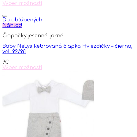
Výber možností
This
product
has
Do obľúbených
multiple
Náhľad
variants.
Čiapočky jesenné, jarné
The
options
Baby Nellys Rebrovaná čiapka Hviezdičky – čierna,
may
vel. 92/98
be
chosen
9
€
on
Výber možností
the
This
product
product
page
has
multiple
variants.
The
options
may
be
chosen
on
the