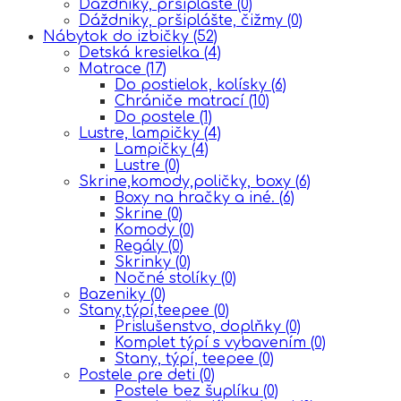
Dáždniky, pršiplášte
(0)
Dáždniky, pršiplášte, čižmy
(0)
Nábytok do izbičky
(52)
Detská kresielka
(4)
Matrace
(17)
Do postielok, kolísky
(6)
Chrániče matrací
(10)
Do postele
(1)
Lustre, lampičky
(4)
Lampičky
(4)
Lustre
(0)
Skrine,komody,poličky, boxy
(6)
Boxy na hračky a iné.
(6)
Skrine
(0)
Komody
(0)
Regály
(0)
Skrinky
(0)
Nočné stolíky
(0)
Bazeniky
(0)
Stany,týpí,teepee
(0)
Prislušenstvo, doplňky
(0)
Komplet týpí s vybavením
(0)
Stany, týpí, teepee
(0)
Postele pre deti
(0)
Postele bez šuplíku
(0)