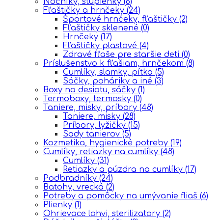
Nočníky, stupienky
(6)
Fľaštičky a hrnčeky
(24)
Športové hrnčeky, fľaštičky
(2)
Fľaštičky sklenené
(0)
Hrnčeky
(17)
Fľaštičky plastové
(4)
Zdravé fľaše pre staršie deti
(0)
Príslušenstvo k fľašiam, hrnčekom
(8)
Cumlíky, slamky, pítka
(5)
Sáčky, poháriky a iné
(3)
Boxy na desiatu, sáčky
(1)
Termoboxy, termosky
(0)
Taniere, misky, príbory
(48)
Taniere, misky
(28)
Príbory, lyžičky
(15)
Sady tanierov
(5)
Kozmetika, hygienické potreby
(19)
Cumlíky, retiazky na cumlíky
(48)
Cumlíky
(31)
Retiazky a púzdra na cumlíky
(17)
Podbradníky
(24)
Batohy, vrecká
(2)
Potreby a pomôcky na umývanie fliaš
(6)
Plienky
(1)
Ohrievace lahvi, sterilizatory
(2)