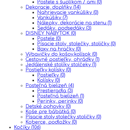
Postele s šuplíkom / ami
(0)
Dekoracje, doplňky
(14)
Nahrievacie vankúšiky
(0)
Vankúšiky
(7)
Nálepky, dekorácie na stenu
(1)
Sedáky, podsedáky
(3)
DISNEY NÁBYTOK
(0)
Postele
(0)
Písacie stoly, stolečky, stoličky
(0)
Boxy na hračky
(0)
Výbavičky do košov,kolísok
(0)
Cestovné postieľky, ohrádky
(1)
Jedálenské stolíky stolčeky
(1)
Postieľky,kolísky
(0)
Postieľky
(0)
Kolísky
(0)
Posteľná bielizeň
(4)
Prestieradla
(3)
Posteľná bielizeň
(1)
Perinky, perinky
(0)
Detské pohovky
(0)
Koše pre bábätká
(0)
Písacie stoly,stolečky,stoličky
(0)
Koberce, podložky
(0)
Kočíky
(106)