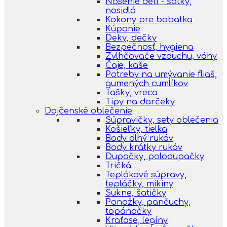
Nosenie detí - šatky,
nosidlá
Kokony pre babatka
Kúpanie
Deky, dečky
Bezpečnosť, hygiena
Zvlhčovače vzduchu, váhy
Čaje, kaše
Potreby na umývanie fliaš,
gumených cumlíkov
Tašky, vreca
Tipy na darčeky
Dojčenské oblečenie
Súpravičky, sety oblečenia
Košieľky, tielka
Body dlhý rukáv
Body krátky rukáv
Dupačky, polodupačky
Tričká
Teplákové súpravy,
tepláčky, mikiny
Sukne, šatičky
Ponožky, pančuchy,
topánočky
Kraťase, legíny