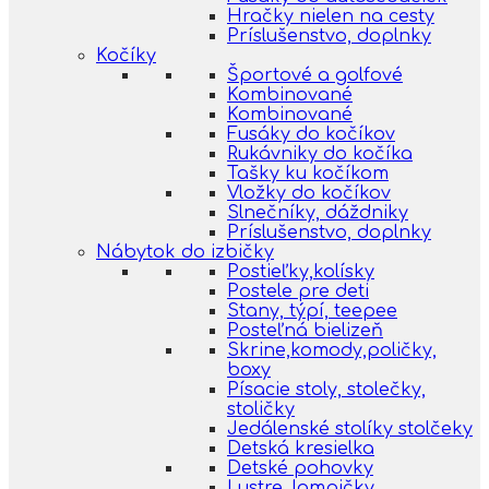
Hračky nielen na cesty
Príslušenstvo, doplnky
Kočíky
Športové a golfové
Kombinované
Kombinované
Fusáky do kočíkov
Rukávniky do kočíka
Tašky ku kočíkom
Vložky do kočíkov
Slnečníky, dáždniky
Príslušenstvo, doplnky
Nábytok do izbičky
Postieľky,kolísky
Postele pre deti
Stany, týpí, teepee
Posteľná bielizeň
Skrine,komody,poličky,
boxy
Písacie stoly, stolečky,
stoličky
Jedálenské stolíky stolčeky
Detská kresielka
Detské pohovky
Lustre, lampičky