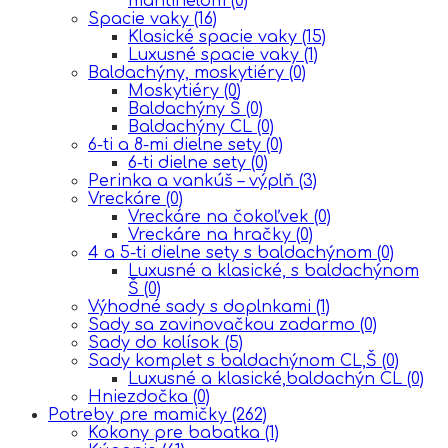
mantinelom
(0)
Spacie vaky
(16)
Klasické spacie vaky
(15)
Luxusné spacie vaky
(1)
Baldachýny, moskytiéry
(0)
Moskytiéry
(0)
Baldachýny Š
(0)
Baldachýny CL
(0)
6-ti a 8-mi dielne sety
(0)
6-ti dielne sety
(0)
Perinka a vankúš – výplň
(3)
Vreckáre
(0)
Vreckáre na čokoľvek
(0)
Vreckáre na hračky
(0)
4 a 5-ti dielne sety s baldachýnom
(0)
Luxusné a klasické, s baldachýnom
Š
(0)
Výhodné sady s doplnkami
(1)
Sady sa zavinovačkou zadarmo
(0)
Sady do kolísok
(5)
Sady komplet s baldachýnom CL,Š
(0)
Luxusné a klasické,baldachýn CL
(0)
Hniezdočka
(0)
Potreby pre mamičky
(262)
Kokony pre babatka
(1)