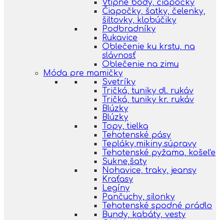
Vtipné body, čiapočky
Čiapočky, šatky, čelenky,
šiltovky, klobúčiky
Podbradníky
Rukavice
Oblečenie ku krstu, na
slávnosť
Oblečenie na zimu
Móda pre mamičky
Svetríky
Tričká, tuniky dl. rukáv
Tričká, tuniky kr. rukáv
Blúzky
Blúzky
Topy, tielka
Tehotenské pásy
Tepláky,mikiny,súpravy
Tehotenské pyžama, košeľe
Sukne,šaty
Nohavice, traky, jeansy
Kraťasy
Legíny
Pančuchy, silonky
Tehotenské spodné prádlo
Bundy, kabáty, vesty