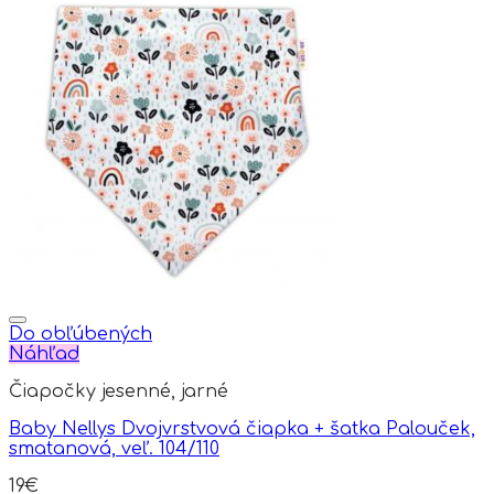
Do obľúbených
Náhľad
Čiapočky jesenné, jarné
Baby Nellys Dvojvrstvová čiapka + šatka Palouček,
smatanová, veľ. 104/110
19
€