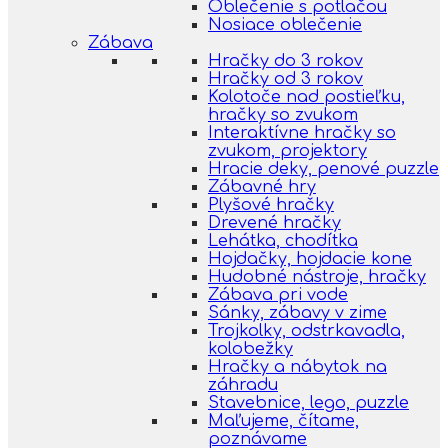
Oblečenie s potlačou
Nosiace oblečenie
Zábava
Hračky do 3 rokov
Hračky od 3 rokov
Kolotoče nad postieľku,
hračky so zvukom
Interaktívne hračky so
zvukom, projektory
Hracie deky, penové puzzle
Zábavné hry
Plyšové hračky
Drevené hračky
Lehátka, chodítka
Hojdačky, hojdacie kone
Hudobné nástroje, hračky
Zábava pri vode
Sánky, zábavy v zime
Trojkolky, odstrkavadla,
kolobežky
Hračky a nábytok na
záhradu
Stavebnice, lego, puzzle
Maľujeme, čítame,
poznávame