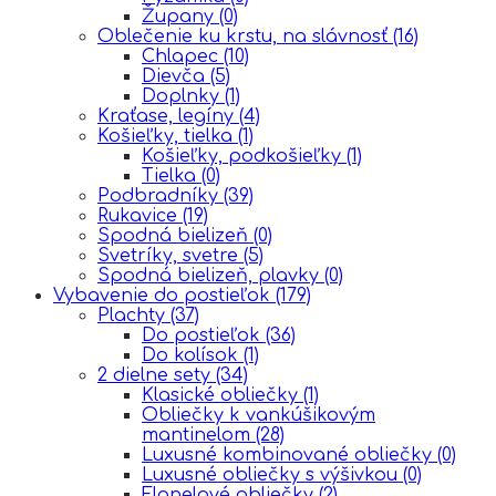
Župany
(0)
Oblečenie ku krstu, na slávnosť
(16)
Chlapec
(10)
Dievča
(5)
Doplnky
(1)
Kraťase, legíny
(4)
Košieľky, tielka
(1)
Košieľky, podkošieľky
(1)
Tielka
(0)
Podbradníky
(39)
Rukavice
(19)
Spodná bielizeň
(0)
Svetríky, svetre
(5)
Spodná bielizeň, plavky
(0)
Vybavenie do postieľok
(179)
Plachty
(37)
Do postieľok
(36)
Do kolísok
(1)
2 dielne sety
(34)
Klasické obliečky
(1)
Obliečky k vankúšikovým
mantinelom
(28)
Luxusné kombinované obliečky
(0)
Luxusné obliečky s výšivkou
(0)
Flanelové obliečky
(2)