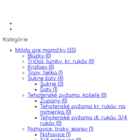
Kategórie
Móda pre mamičky
(35)
Blúzky
(0)
Tričká, tuniky, kr. rukáv
(0)
Kraťasy
(0)
Topy, tielka
(1)
Sukne,šaty
(4)
Sukne
(3)
Šaty
(1)
Tehotenské pyžama, košeľe
(0)
Župany
(0)
Tehotenské pyžama kr. rukáv, na
ramienka
(0)
Tehotenské pyžama dl. rukáv, 3/4
rukáv
(0)
Nohavice, traky, jeansy
(1)
Nohavice
(1)