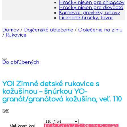
Hračky nielen pre chlapcov
Hračky nielen pre dievčatá
Karneval, prevleky, oslavy
Licenčné hračky, tovar
Domov
/
Dojčenské oblečenie
/
Oblečenie na zimu
/
Rukavice
Do obľúbených
YO! Zimné detské rukavice s
kožušinou – šnúrkou YO-
granát/granátová kožušina, veľ. 110
3
€
Velikost koj.
110 (4-5r)
110 (4-5r)
98-104 (2-4r)
98-