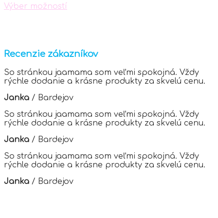
chosen
Výber možností
on
This
the
product
product
has
page
multiple
variants.
Recenzie zákazníkov
The
options
So stránkou jaamama som veľmi spokojná. Vždy
may
rýchle dodanie a krásne produkty za skvelú cenu.
be
chosen
Janka
/
Bardejov
on
the
So stránkou jaamama som veľmi spokojná. Vždy
product
rýchle dodanie a krásne produkty za skvelú cenu.
page
Janka
/
Bardejov
So stránkou jaamama som veľmi spokojná. Vždy
rýchle dodanie a krásne produkty za skvelú cenu.
Janka
/
Bardejov