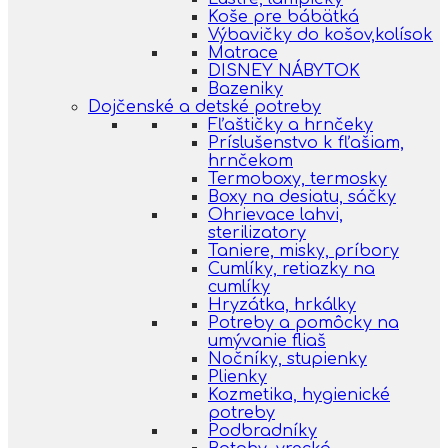
Koše pre bábätká
Výbavičky do košov,kolísok
Matrace
DISNEY NÁBYTOK
Bazeniky
Dojčenské a detské potreby
Fľaštičky a hrnčeky
Príslušenstvo k fľašiam,
hrnčekom
Termoboxy, termosky
Boxy na desiatu, sáčky
Ohrievace lahvi,
sterilizatory
Taniere, misky, príbory
Cumlíky, retiazky na
cumlíky
Hryzátka, hrkálky
Potreby a pomôcky na
umývanie fliaš
Nočníky, stupienky
Plienky
Kozmetika, hygienické
potreby
Podbradníky