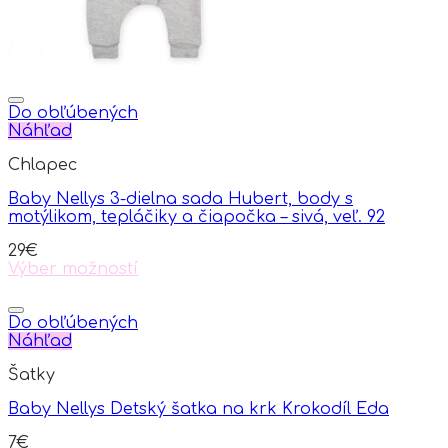
product
page
Do obľúbených
Náhľad
Chlapec
Baby Nellys 3-dielna sada Hubert, body s
motýlikom, tepláčiky a čiapočka – sivá, veľ. 92
29
€
Výber možností
This
product
has
Do obľúbených
multiple
Náhľad
variants.
Šatky
The
options
Baby Nellys Detský šatka na krk Krokodíl Eda
may
be
7
€