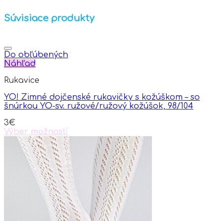
Súvisiace produkty
Do obľúbených
Náhľad
Rukavice
YO! Zimné dojčenské rukavičky s kožúškom – so
šnúrkou YO-sv. ružové/ružový kožúšok, 98/104
3
€
Výber možností
This
product
has
multiple
variants.
The
options
may
be
chosen