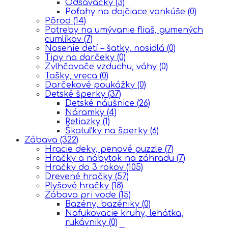
Odsávačky
(3)
Poťahy na dojčiace vankúše
(0)
Pôrod
(14)
Potreby na umývanie fliaš, gumených
cumlíkov
(7)
Nosenie detí – šatky, nosidlá
(0)
Tipy na darčeky
(0)
Zvlhčovače vzduchu, váhy
(0)
Tašky, vreca
(0)
Darčekové poukážky
(0)
Detské šperky
(37)
Detské náušnice
(26)
Náramky
(4)
Retiazky
(1)
Škatuľky na šperky
(6)
Zábava
(322)
Hracie deky, penové puzzle
(7)
Hračky a nábytok na záhradu
(7)
Hračky do 3 rokov
(105)
Drevené hračky
(57)
Plyšové hračky
(18)
Zábava pri vode
(15)
Bazény, bazéniky
(0)
Nafukovacie kruhy, lehátka,
rukávniky
(0)