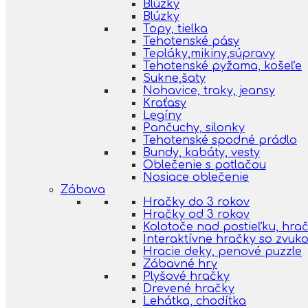
Blúzky
Blúzky
Topy, tielka
Tehotenské pásy
Tepláky,mikiny,súpravy
Tehotenské pyžama, košeľe
Sukne,šaty
Nohavice, traky, jeansy
Kraťasy
Legíny
Pančuchy, silonky
Tehotenské spodné prádlo
Bundy, kabáty, vesty
Oblečenie s potlačou
Nosiace oblečenie
Zábava
Hračky do 3 rokov
Hračky od 3 rokov
Kolotoče nad postieľku, hra
Interaktívne hračky so zvuk
Hracie deky, penové puzzle
Zábavné hry
Plyšové hračky
Drevené hračky
Lehátka, chodítka