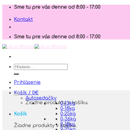
Skip
Sme tu pre vás denne od 8:00 - 17:00
to
content
Kontakt
Sme tu pre vás denne od 8:00 - 17:00
Hľadať:
Prihlásenie
Košík /
0
€
Autosedačky
Žiadne produkty v košíku.
0-13kg
0-18kg
0-25kg
Košík
0-36kg
9-18kg
Žiadne produkty v košíku.
9-25kg