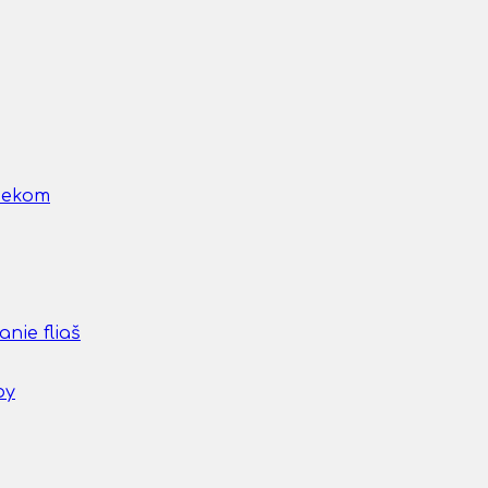
nčekom
nie fliaš
by