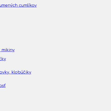
gumených cumlíkov
 mikiny
čky
tovky, klobúčiky
osť