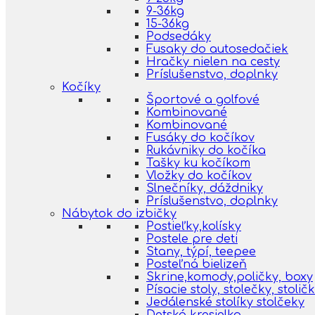
9-36kg
15-36kg
Podsedáky
Fusaky do autosedačiek
Hračky nielen na cesty
Príslušenstvo, doplnky
Kočíky
Športové a golfové
Kombinované
Kombinované
Fusáky do kočíkov
Rukávniky do kočíka
Tašky ku kočíkom
Vložky do kočíkov
Slnečníky, dáždniky
Príslušenstvo, doplnky
Nábytok do izbičky
Postieľky,kolísky
Postele pre deti
Stany, týpí, teepee
Posteľná bielizeň
Skrine,komody,poličky, boxy
Písacie stoly, stolečky, stolič
Jedálenské stolíky stolčeky