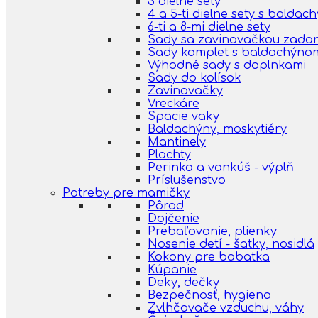
3 dielne sety
4 a 5-ti dielne sety s balda
6-ti a 8-mi dielne sety
Sady sa zavinovačkou zada
Sady komplet s baldachýno
Výhodné sady s doplnkami
Sady do kolísok
Zavinovačky
Vreckáre
Spacie vaky
Baldachýny, moskytiéry
Mantinely
Plachty
Perinka a vankúš - výplň
Príslušenstvo
Potreby pre mamičky
Pôrod
Dojčenie
Prebaľovanie, plienky
Nosenie detí - šatky, nosidlá
Kokony pre babatka
Kúpanie
Deky, dečky
Bezpečnosť, hygiena
Zvlhčovače vzduchu, váhy