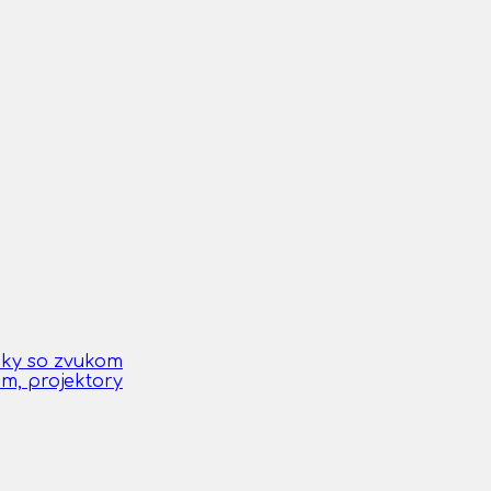
čky so zvukom
om, projektory