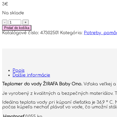
3
€
Na sklade
množstvo
Teplomer
Pridať do košíka
do
Katalógové číslo:
47302501
Kategória:
Potreby, pomôc
vody
ŽIRAFA
-
modrý
Popis
Ďalšie informácie
Teplomer do vody ŽIRAFA Baby Ono.
Vďaka veľkej a
Je vyrobený z kvalitných a bezpečných materiálov. 
Ideálna teplota vody pri kúpaní dieťatka je 36,9 ° 
počas kúpeľa nechať plávať vo vode, čo umožní stále
Hmotnosť
0.055 kg