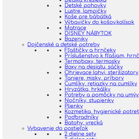
Detská kresielka
Detské pohovky
Lustre, lampičky
Koše pre bábätká
Výbavičky do košov,kolísok
Matrace
DISNEY NÁBYTOK
Bazeniky
Dojčenské a detské potreby
Fľaštičky a hrnčeky
Príslušenstvo k fľašiam, hr
Termoboxy, termosky
Boxy na desiatu, sáčky
Ohrievace lahvi, sterilizatory
Taniere, misky, príbory
Cumlíky, retiazky na cumlíky
Hryzátka, hrkálky
Potreby a pomôcky na umýva
Nočníky, stupienky
Plienky
Kozmetika, hygienické potre
Podbradníky
Batohy, vrecká
Vybavenie do postieľok
2 dielne sety