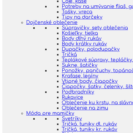
Čaje, kaše
Potreby na umývanie fliaš, 
Tašky, vreca
Tipy na darčeky
Dojčenské oblečenie
Súpravičky, sety oblečenia
Košieľky, tielka
Body dlhý rukáv
Body krátky rukáv
Dupačky, polodupačky
Tričká
Teplákové súpravy, tepláčky,
Sukne, šatičky
Ponožky, pančuchy, topáno
Kraťase, legíny
Vtipné body, čiapočky
Čiapočky, šatky, čelenky, šil
Podbradníky
Rukavice
Oblečenie ku krstu, na slávn
Oblečenie na zimu
Móda pre mamičky
Svetríky
Tričká, tuniky dl. rukáv
Tričká, tuniky kr. rukáv