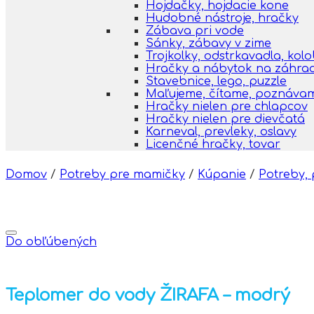
Hojdačky, hojdacie kone
Hudobné nástroje, hračky
Zábava pri vode
Sánky, zábavy v zime
Trojkolky, odstrkavadla, kol
Hračky a nábytok na záhra
Stavebnice, lego, puzzle
Maľujeme, čítame, poznáva
Hračky nielen pre chlapcov
Hračky nielen pre dievčatá
Karneval, prevleky, oslavy
Licenčné hračky, tovar
Domov
/
Potreby pre mamičky
/
Kúpanie
/
Potreby,
Do obľúbených
Teplomer do vody ŽIRAFA – modrý