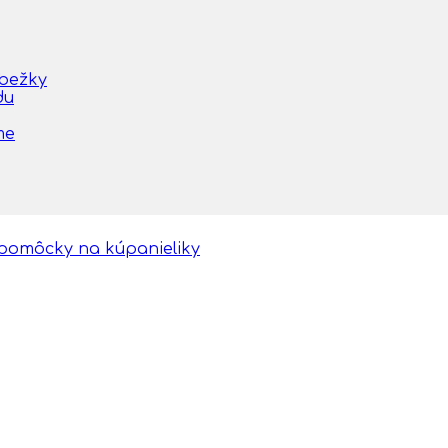
obežky
du
me
 pomôcky na kúpanieliky