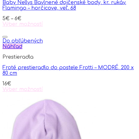
Baby Nellys Bavlnené dojčenské body, kr. rukáv,
Flamingo – horčicove, veľ. 68
5
€
–
6
€
Výber možností
This
product
has
Do obľúbených
multiple
Náhľad
variants.
Prestieradla
The
options
Froté prestieradlo do postele Frotti – MODRÉ, 200 x
may
80 cm
be
chosen
16
€
on
Výber možností
the
This
product
product
page
has
multiple
variants.
The
options
may