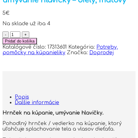
umývanie hlavičky – biely, mätový
5
€
Na sklade už iba 4
množstvo
Akuku
Pridať do košíka
Hrnček
Katalógové číslo:
17313601
Kategória:
Potreby,
na
pomôcky na kúpanieliky
Značka:
Doprodej
kúpanie,
umývanie
hlavičky
-
biely,
mätový
Popis
Ďalšie informácie
Hrnček na kúpanie, umývanie hlavičky.
Pohodlný hrnček / vedierko na kúpanie, ktorý
uľahčuje splachovanie tela a vlasov dieťaťa.