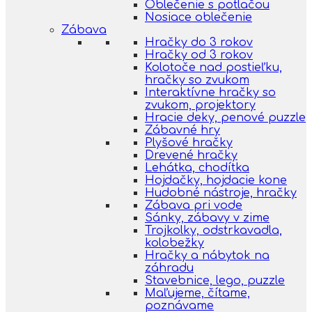
Oblečenie s potlačou
Nosiace oblečenie
Zábava
Hračky do 3 rokov
Hračky od 3 rokov
Kolotoče nad postieľku,
hračky so zvukom
Interaktívne hračky so
zvukom, projektory
Hracie deky, penové puzzle
Zábavné hry
Plyšové hračky
Drevené hračky
Lehátka, chodítka
Hojdačky, hojdacie kone
Hudobné nástroje, hračky
Zábava pri vode
Sánky, zábavy v zime
Trojkolky, odstrkavadla,
kolobežky
Hračky a nábytok na
záhradu
Stavebnice, lego, puzzle
Maľujeme, čítame,
poznávame