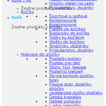
Košík /
0
€
Hračky nielen na cesty
Príslušenstvo, doplnky
Žiadne produkty v košíku.
Kočíky
Športové a golfové
Košík
Kombinované
Kombinované
Žiadne produkty v košíku.
Fusáky do kočíkov
Rukávniky do kočíka
Tašky ku kočíkom
Vložky do kočíkov
Slnečníky, dáždniky
Príslušenstvo, doplnky
Nábytok do izbičky
Postieľky,kolísky
Postele pre deti
Stany, týpí, teepee
Posteľná bielizeň
Skrine,komody,poličky,
boxy
Písacie stoly, stolečky,
stoličky
Jedálenské stolíky stolčeky
Detská kresielka
Detské pohovky
Lustre, lampičky