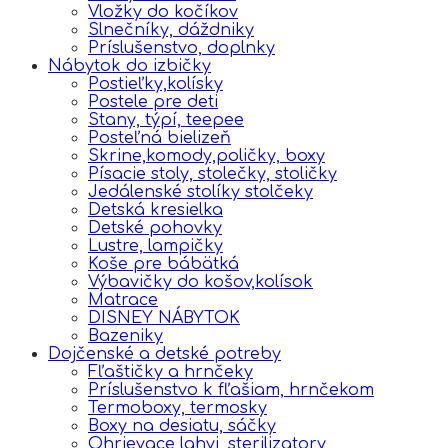
Vložky do kočíkov
Slnečníky, dáždniky
Príslušenstvo, doplnky
Nábytok do izbičky
Postieľky,kolísky
Postele pre deti
Stany, týpí, teepee
Posteľná bielizeň
Skrine,komody,poličky, boxy
Písacie stoly, stolečky, stoličky
Jedálenské stolíky stolčeky
Detská kresielka
Detské pohovky
Lustre, lampičky
Koše pre bábätká
Výbavičky do košov,kolísok
Matrace
DISNEY NÁBYTOK
Bazeniky
Dojčenské a detské potreby
Fľaštičky a hrnčeky
Príslušenstvo k fľašiam, hrnčekom
Termoboxy, termosky
Boxy na desiatu, sáčky
Ohrievace lahvi, sterilizatory