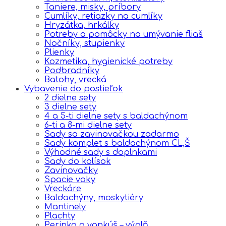
Taniere, misky, príbory
Cumlíky, retiazky na cumlíky
Hryzátka, hrkálky
Potreby a pomôcky na umývanie fliaš
Nočníky, stupienky
Plienky
Kozmetika, hygienické potreby
Podbradníky
Batohy, vrecká
Vybavenie do postieľok
2 dielne sety
3 dielne sety
4 a 5-ti dielne sety s baldachýnom
6-ti a 8-mi dielne sety
Sady sa zavinovačkou zadarmo
Sady komplet s baldachýnom CL,Š
Výhodné sady s doplnkami
Sady do kolísok
Zavinovačky
Spacie vaky
Vreckáre
Baldachýny, moskytiéry
Mantinely
Plachty
Perinka a vankúš – výplň