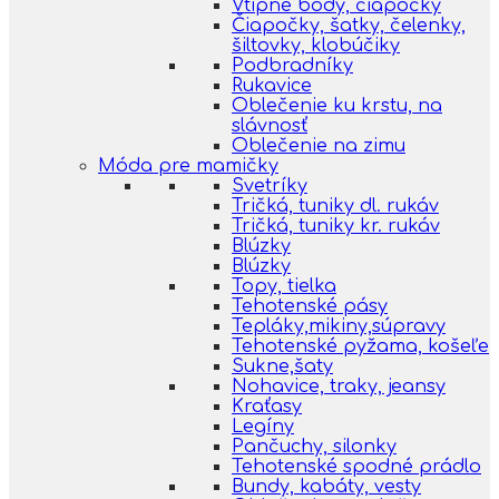
Vtipné body, čiapočky
Čiapočky, šatky, čelenky,
šiltovky, klobúčiky
Podbradníky
Rukavice
Oblečenie ku krstu, na
slávnosť
Oblečenie na zimu
Móda pre mamičky
Svetríky
Tričká, tuniky dl. rukáv
Tričká, tuniky kr. rukáv
Blúzky
Blúzky
Topy, tielka
Tehotenské pásy
Tepláky,mikiny,súpravy
Tehotenské pyžama, košeľe
Sukne,šaty
Nohavice, traky, jeansy
Kraťasy
Legíny
Pančuchy, silonky
Tehotenské spodné prádlo
Bundy, kabáty, vesty