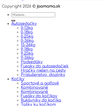
Copyright 2026 ©
jaamama.sk
Hľadať:
Autosedačky
0-13kg
0-18kg
0-25kg
0-36kg
15-36kg
9-18kg
9-25kg
9-36kg
Podsedáky
Fusaky do autosedačiek
Hračky nielen na cesty
Príslušenstvo, doplnky
Kočíky
Športové a golfové
Kombinované
Kombinované
Fusáky do kočíkov
Rukávniky do kočíka
Tašky ku kočíkom