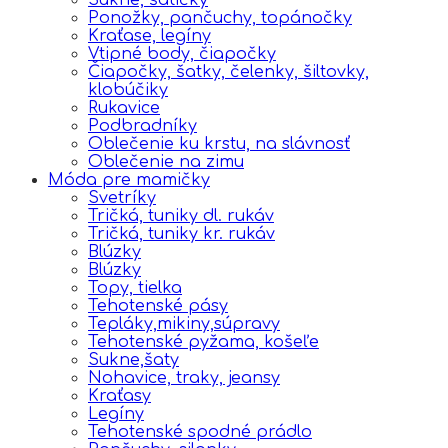
Ponožky, pančuchy, topánočky
Kraťase, legíny
Vtipné body, čiapočky
Čiapočky, šatky, čelenky, šiltovky,
klobúčiky
Rukavice
Podbradníky
Oblečenie ku krstu, na slávnosť
Oblečenie na zimu
Móda pre mamičky
Svetríky
Tričká, tuniky dl. rukáv
Tričká, tuniky kr. rukáv
Blúzky
Blúzky
Topy, tielka
Tehotenské pásy
Tepláky,mikiny,súpravy
Tehotenské pyžama, košeľe
Sukne,šaty
Nohavice, traky, jeansy
Kraťasy
Legíny
Tehotenské spodné prádlo