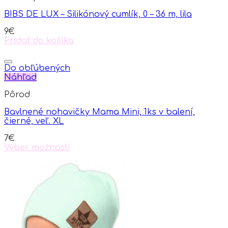
options
BIBS DE LUX – Silikónový cumlík, 0 – 36 m, lila
may
be
9
€
chosen
Pridať do košíka
on
the
product
Do obľúbených
page
Náhľad
Pôrod
Bavlnené nohavičky Mama Mini, 1ks v balení,
čierné, veľ. XL
7
€
Výber možností
This
product
has
multiple
variants.
The
options
may