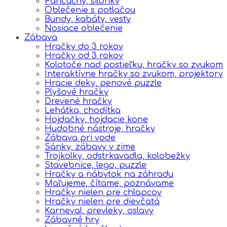
Pančuchy, silonky
Oblečenie s potlačou
Bundy, kabáty, vesty
Nosiace oblečenie
Zábava
Hračky do 3 rokov
Hračky od 3 rokov
Kolotoče nad postieľku, hračky so zvukom
Interaktívne hračky so zvukom, projektory
Hracie deky, penové puzzle
Plyšové hračky
Drevené hračky
Lehátka, chodítka
Hojdačky, hojdacie kone
Hudobné nástroje, hračky
Zábava pri vode
Sánky, zábavy v zime
Trojkolky, odstrkavadla, kolobežky
Stavebnice, lego, puzzle
Hračky a nábytok na záhradu
Maľujeme, čítame, poznávame
Hračky nielen pre chlapcov
Hračky nielen pre dievčatá
Karneval, prevleky, oslavy
Zábavné hry