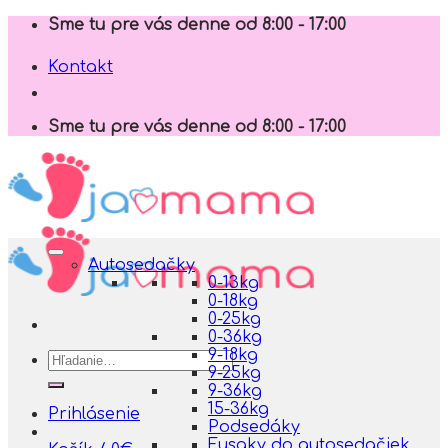
Skip
Sme tu pre vás denne od 8:00 - 17:00
to
content
Kontakt
Sme tu pre vás denne od 8:00 - 17:00
Autosedačky
0-13kg
0-18kg
0-25kg
0-36kg
9-18kg
Hľadať:
9-25kg
9-36kg
15-36kg
Prihlásenie
Podsedáky
Fusaky do autosedačiek