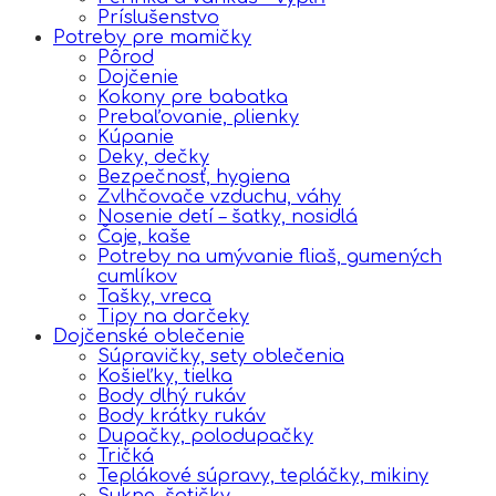
Príslušenstvo
Potreby pre mamičky
Pôrod
Dojčenie
Kokony pre babatka
Prebaľovanie, plienky
Kúpanie
Deky, dečky
Bezpečnosť, hygiena
Zvlhčovače vzduchu, váhy
Nosenie detí – šatky, nosidlá
Čaje, kaše
Potreby na umývanie fliaš, gumených
cumlíkov
Tašky, vreca
Tipy na darčeky
Dojčenské oblečenie
Súpravičky, sety oblečenia
Košieľky, tielka
Body dlhý rukáv
Body krátky rukáv
Dupačky, polodupačky
Tričká
Teplákové súpravy, tepláčky, mikiny
Sukne, šatičky