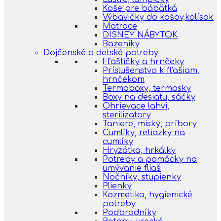
Koše pre bábätká
Výbavičky do košov,kolísok
Matrace
DISNEY NÁBYTOK
Bazeniky
Dojčenské a detské potreby
Fľaštičky a hrnčeky
Príslušenstvo k fľašiam,
hrnčekom
Termoboxy, termosky
Boxy na desiatu, sáčky
Ohrievace lahvi,
sterilizatory
Taniere, misky, príbory
Cumlíky, retiazky na
cumlíky
Hryzátka, hrkálky
Potreby a pomôcky na
umývanie fliaš
Nočníky, stupienky
Plienky
Kozmetika, hygienické
potreby
Podbradníky