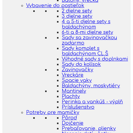
Batohy, vrecká
Vybavenie do postieľok
2 dielne sety
3 dielne sety
4 a 5-ti dielne sety s
baldachýnom
6-ti a 8-mi dielne sety
Sady sa zavinovačkou
zadarmo
Sady komplet s
baldachýnom CL,Š
Výhodné sady s doplnkami
Sady do kolísok
Zavinovačky
Vreckáre
Spacie vaky
Baldachýny, moskytiéry
Mantinely
Plachty
Perinka a vankúš - výplň
Príslušenstvo
Potreby pre mamičky
Pôrod
Dojčenie
Prebaľovanie, plienky