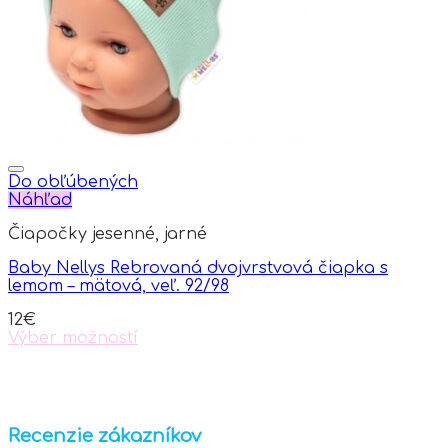
be
chosen
on
the
product
page
Do obľúbených
Náhľad
Čiapočky jesenné, jarné
Baby Nellys Rebrovaná dvojvrstvová čiapka s
lemom – mätová, veľ. 92/98
12
€
Výber možností
This
product
has
multiple
variants.
Recenzie zákazníkov
The