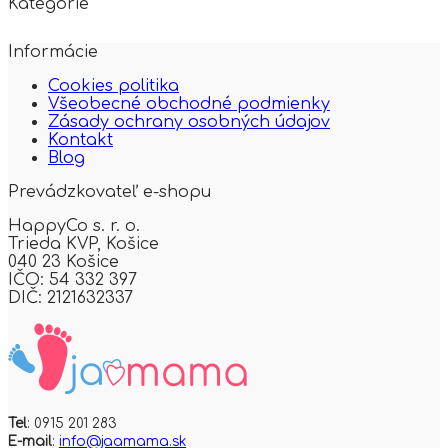
Kategórie
Informácie
Cookies politika
Všeobecné obchodné podmienky
Zásady ochrany osobných údajov
Kontakt
Blog
Prevádzkovateľ e-shopu
HappyCo s. r. o.
Trieda KVP,
Košice
040 23 Košice
IČO: 54 332 397
DIČ: 2121632337
Tel
: 0915 201 283
E-mail
:
info@jaamama.sk