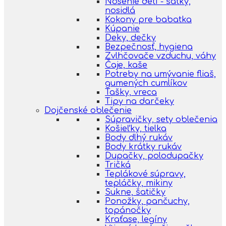
Nosenie detí - šatky,
nosidlá
Kokony pre babatka
Kúpanie
Deky, dečky
Bezpečnosť, hygiena
Zvlhčovače vzduchu, váhy
Čaje, kaše
Potreby na umývanie fliaš,
gumených cumlíkov
Tašky, vreca
Tipy na darčeky
Dojčenské oblečenie
Súpravičky, sety oblečenia
Košieľky, tielka
Body dlhý rukáv
Body krátky rukáv
Dupačky, polodupačky
Tričká
Teplákové súpravy,
tepláčky, mikiny
Sukne, šatičky
Ponožky, pančuchy,
topánočky
Kraťase, legíny