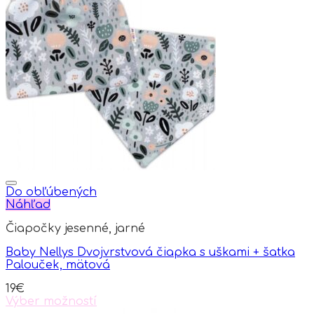
Do obľúbených
Náhľad
Čiapočky jesenné, jarné
Baby Nellys Dvojvrstvová čiapka s uškami + šatka
Palouček, mätová
19
€
Výber možností
This