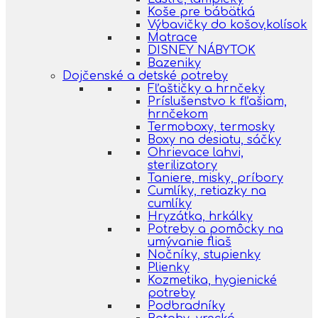
Koše pre bábätká
Výbavičky do košov,kolísok
Matrace
DISNEY NÁBYTOK
Bazeniky
Dojčenské a detské potreby
Fľaštičky a hrnčeky
Príslušenstvo k fľašiam,
hrnčekom
Termoboxy, termosky
Boxy na desiatu, sáčky
Ohrievace lahvi,
sterilizatory
Taniere, misky, príbory
Cumlíky, retiazky na
cumlíky
Hryzátka, hrkálky
Potreby a pomôcky na
umývanie fliaš
Nočníky, stupienky
Plienky
Kozmetika, hygienické
potreby
Podbradníky