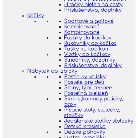
Hračky nielen na cesty
Príslušenstvo, doplnky
Kočíky
Športové a golfové
Kombinované
Kombinované
Fusáky do kočíkov
Rukávniky do kočíka
Tašky ku kočíkom
Vložky do kočíkov
Slnečníky, dáždniky
Príslušenstvo, doplnky
Nábytok do izbičky
Postieľky,kolísky
Postele pre deti
Stany, týpí, teepee
Posteľná bielizeň
Skrine,komody,poličky,
boxy
Písacie stoly, stolečky,
stoličky
Jedálenské stolíky stolčeky
Detská kresielka
Detské pohovky
Lustre, lampičky