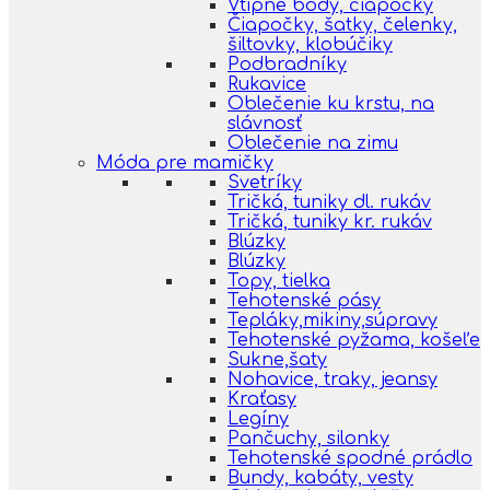
Vtipné body, čiapočky
Čiapočky, šatky, čelenky,
šiltovky, klobúčiky
Podbradníky
Rukavice
Oblečenie ku krstu, na
slávnosť
Oblečenie na zimu
Móda pre mamičky
Svetríky
Tričká, tuniky dl. rukáv
Tričká, tuniky kr. rukáv
Blúzky
Blúzky
Topy, tielka
Tehotenské pásy
Tepláky,mikiny,súpravy
Tehotenské pyžama, košeľe
Sukne,šaty
Nohavice, traky, jeansy
Kraťasy
Legíny
Pančuchy, silonky
Tehotenské spodné prádlo
Bundy, kabáty, vesty