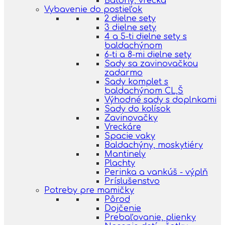
Batohy, vrecká
Vybavenie do postieľok
2 dielne sety
3 dielne sety
4 a 5-ti dielne sety s
baldachýnom
6-ti a 8-mi dielne sety
Sady sa zavinovačkou
zadarmo
Sady komplet s
baldachýnom CL,Š
Výhodné sady s doplnkami
Sady do kolísok
Zavinovačky
Vreckáre
Spacie vaky
Baldachýny, moskytiéry
Mantinely
Plachty
Perinka a vankúš - výplň
Príslušenstvo
Potreby pre mamičky
Pôrod
Dojčenie
Prebaľovanie, plienky