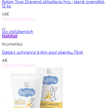
Adam Toys Drevená skladacia hra – lesné zvieratká,
12 ks
14
€
Pridať do košíka
Do obľúbených
Náhľad
Kozmetika
Detský ochranný krém pod plienku 75ml
4
€
Pridať do košíka