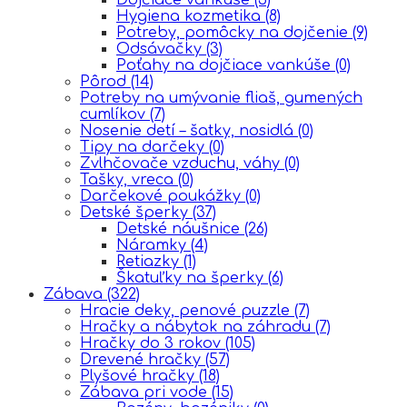
Hygiena kozmetika
(8)
Potreby, pomôcky na dojčenie
(9)
Odsávačky
(3)
Poťahy na dojčiace vankúše
(0)
Pôrod
(14)
Potreby na umývanie fliaš, gumených
cumlíkov
(7)
Nosenie detí – šatky, nosidlá
(0)
Tipy na darčeky
(0)
Zvlhčovače vzduchu, váhy
(0)
Tašky, vreca
(0)
Darčekové poukážky
(0)
Detské šperky
(37)
Detské náušnice
(26)
Náramky
(4)
Retiazky
(1)
Škatuľky na šperky
(6)
Zábava
(322)
Hracie deky, penové puzzle
(7)
Hračky a nábytok na záhradu
(7)
Hračky do 3 rokov
(105)
Drevené hračky
(57)
Plyšové hračky
(18)
Zábava pri vode
(15)