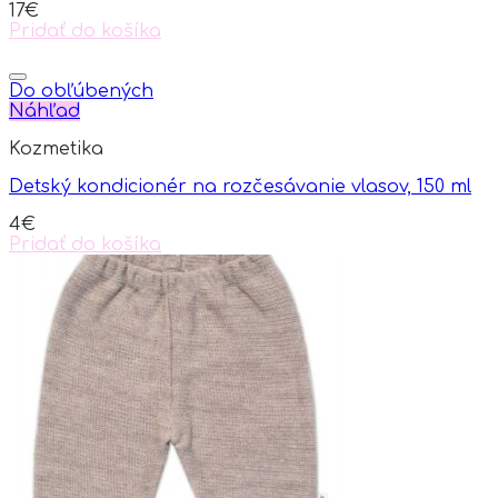
17
€
Pridať do košíka
Do obľúbených
Náhľad
Kozmetika
Detský kondicionér na rozčesávanie vlasov, 150 ml
4
€
Pridať do košíka