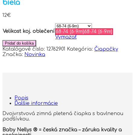
biela
12
€
Velikost koj. oblečení
68-74 (6-9m)
68-74 (6-9m)
Vymazať
Pridať do košíka
Katalógové číslo:
12762901
Kategória:
Čiapočky
Značka:
Novinka
Popis
Ďalšie informácie
Dvojvrstvová zimná pletená čiapka s bavlnenou
podšívkou.
Baby Nellys ® = česká značka – záruka kvality a