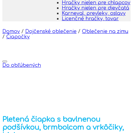
Hračky nielen pre chlapcov
Hračky nielen pre dievčatá
Karneval, prevleky, oslavy
Licenčné hračky, tovar
Domov
/
Dojčenské oblečenie
/
Oblečenie na zimu
/
Čiapočky
Do obľúbených
Pletená čiapka s bavlnenou
podšívkou, brmbolcom a vrkôčiky,