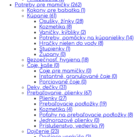
Potreby pre mamičky
(262)
Kokony pre babatka
(1)
Kúpanie
(61)
Osušky, žínky
(28)
Kozmetika
(8)
Vaničky, kýbliky
(2)
Potreby, pomôcky na kúpanieliky
(14)
Hračky nielen do vody
(8)
Stupienky
(1)
Župany
(0)
Bezpečnosť, hygiena
(18)
Čaje, kaše
(0)
Čaje pre mamičky
(0)
Instantné, granulované čaje
(0)
Porciované čaje
(0)
Deky, dečky
(31)
Prebaľovanie, plienky
(67)
Plienky
(27)
Prebaľovacie podložky
(19)
Kozmetika
(4)
Poťahy na prebaľovacie podložky
(8)
Jednorazové plienky
(0)
Príslušenstvo, vedierka
(9)
Dojčenie
(23)
Dojčiace vankúše
(3)