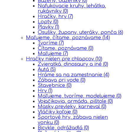
Bazény, bazéniky
(0)
Nafukovacie kruhy, lehátka,
rukávniky
(0)
Hračky, hry
(7)
Lopty
(0)
Plavky
(1)
Osušky, župany, uteráky, ponča
(6)
Maľujeme, čítame, poznávame
(14)
Tvoríme
(7)
Čítame, poznávame
(0)
Maľujeme
(7)
Hračky nielen pre chlapcov
(10)
Zvieratká, dinosaury a iné
(0)
Autá
(5)
Hráme sa na zamestnanie
(4)
Zábava pri vode
(0)
Stavebnice
(0)
Hry
(1)
Maľujeme, tvoríme, modelujeme
(0)
Vojačikovia, armáda, pištole
(0)
Masky,prevleky, karneval
(0)
Vláčiky,koľaje
(0)
Športové hry, zábava nielen
vonku
(0)
Bicykle, odrážadlá
(0)