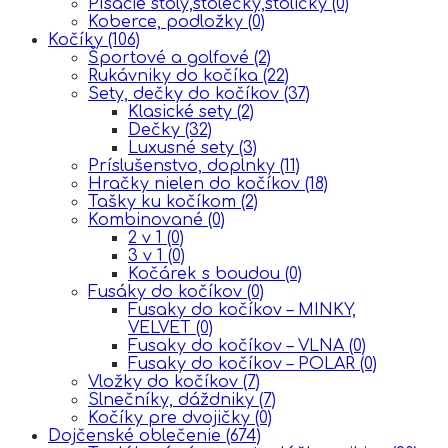
Písacie stoly,stolečky,stoličky
(0)
Koberce, podložky
(0)
Kočíky
(106)
Športové a golfové
(2)
Rukávniky do kočíka
(22)
Sety, dečky do kočíkov
(37)
Klasické sety
(2)
Dečky
(32)
Luxusné sety
(3)
Príslušenstvo, doplnky
(11)
Hračky nielen do kočíkov
(18)
Tašky ku kočíkom
(2)
Kombinované
(0)
2 v 1
(0)
3 v 1
(0)
Kočárek s boudou
(0)
Fusáky do kočíkov
(0)
Fusaky do kočíkov – MINKY,
VELVET
(0)
Fusaky do kočíkov – VLNA
(0)
Fusaky do kočíkov – POLAR
(0)
Vložky do kočíkov
(7)
Slnečníky, dáždniky
(7)
Kočíky pre dvojičky
(0)
Dojčenské oblečenie
(674)