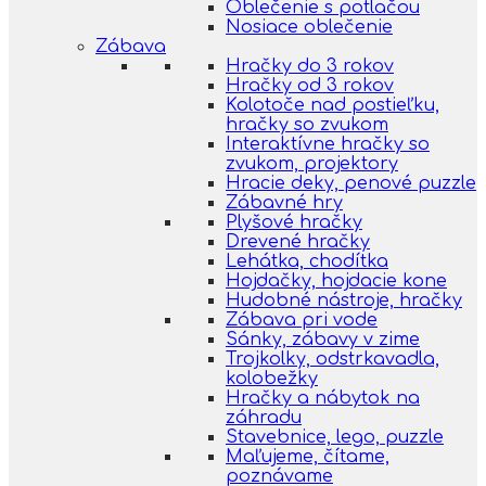
Oblečenie s potlačou
Nosiace oblečenie
Zábava
Hračky do 3 rokov
Hračky od 3 rokov
Kolotoče nad postieľku,
hračky so zvukom
Interaktívne hračky so
zvukom, projektory
Hracie deky, penové puzzle
Zábavné hry
Plyšové hračky
Drevené hračky
Lehátka, chodítka
Hojdačky, hojdacie kone
Hudobné nástroje, hračky
Zábava pri vode
Sánky, zábavy v zime
Trojkolky, odstrkavadla,
kolobežky
Hračky a nábytok na
záhradu
Stavebnice, lego, puzzle
Maľujeme, čítame,
poznávame