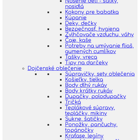
Nosenie detí - šatky,
nosidlá
Kokony pre babatka
Kúpanie
Deky, dečky
Bezpečnosť, hygiena
Zvlhčovače vzduchu, váhy
Čaje, kaše
Potreby na umývanie fliaš,
gumených cumlíkov
Tašky, vreca
Tipy na darčeky
Dojčenské oblečenie
Súpravičky, sety oblečenia
Košieľky, tielka
Body dlhý rukáv
Body krátky rukáv
Dupačky, polodupačky
Tričká
Teplákové súpravy,
tepláčky, mikiny
Sukne, šatičky
Ponožky, pančuchy,
topánočky
Kraťase, legíny