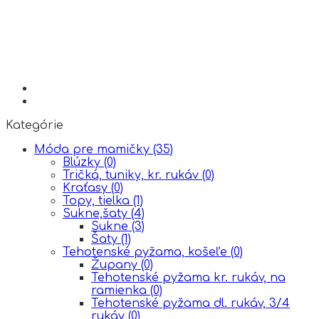
Kategórie
Móda pre mamičky
(35)
Blúzky
(0)
Tričká, tuniky, kr. rukáv
(0)
Kraťasy
(0)
Topy, tielka
(1)
Sukne,šaty
(4)
Sukne
(3)
Šaty
(1)
Tehotenské pyžama, košeľe
(0)
Župany
(0)
Tehotenské pyžama kr. rukáv, na
ramienka
(0)
Tehotenské pyžama dl. rukáv, 3/4
rukáv
(0)