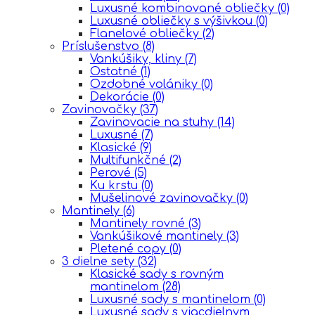
Luxusné kombinované obliečky
(0)
Luxusné obliečky s výšivkou
(0)
Flanelové obliečky
(2)
Príslušenstvo
(8)
Vankúšiky, kliny
(7)
Ostatné
(1)
Ozdobné volániky
(0)
Dekorácie
(0)
Zavinovačky
(37)
Zavinovacie na stuhy
(14)
Luxusné
(7)
Klasické
(9)
Multifunkčné
(2)
Perové
(5)
Ku krstu
(0)
Mušelinové zavinovačky
(0)
Mantinely
(6)
Mantinely rovné
(3)
Vankúšikové mantinely
(3)
Pletené copy
(0)
3 dielne sety
(32)
Klasické sady s rovným
mantinelom
(28)
Luxusné sady s mantinelom
(0)
Luxusné sady s viacdielnym