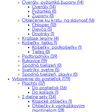
Overály, pyžamká,župany
(14)
Overály
(14)
Pyžamká
(0)
Župany
(0)
Oblečenie ku krstu, na slávnosť
(16)
Chlapec
(10)
Dievča
(5)
Doplnky
(1)
Kraťase, legíny
(4)
Košieľky, tielka
(1)
Košieľky, podkošieľky
(1)
Tielka
(0)
Podbradníky
(39)
Rukavice
(19)
Spodná bielizeň
(0)
Svetríky, svetre
(5)
Spodná bielizeň, plavky
(0)
Vybavenie do postieľok
(179)
Plachty
(37)
Do postieľok
(36)
Do kolísok
(1)
2 dielne sety
(34)
Klasické obliečky
(1)
Obliečky k vankúšikovým
mantinelom
(28)