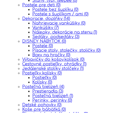
Stany, týpí, teepee
(0)
Postele pre deti
(0)
Postele bez šuplíku
(0)
Postele s šuplíkom / ami
(0)
Dekoracje, doplňky
(14)
Nahrievacie vankúšiky
(0)
Vankúšiky
(7)
Nálepky, dekorácie na stenu
(1)
Sedáky, podsedáky
(3)
DISNEY NÁBYTOK
(0)
Postele
(0)
Písacie stoly, stolečky, stoličky
(0)
Boxy na hračky
(0)
Výbavičky do košov,kolísok
(0)
Cestovné postieľky, ohrádky
(1)
Jedálenské stolíky stolčeky
(1)
Postieľky,kolísky
(0)
Postieľky
(0)
Kolísky
(0)
Posteľná bielizeň
(4)
Prestieradla
(3)
Posteľná bielizeň
(1)
Perinky, perinky
(0)
Detské pohovky
(0)
Koše pre bábätká
(0)