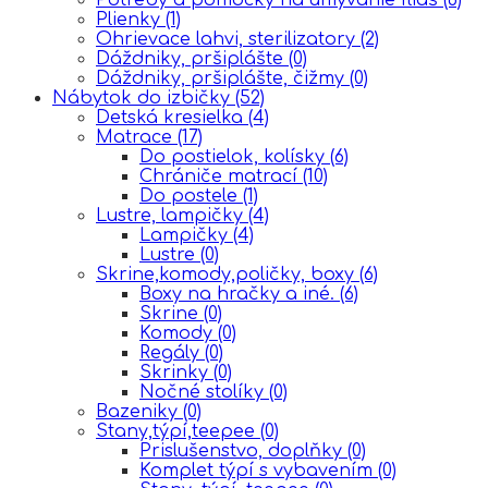
Plienky
(1)
Ohrievace lahvi, sterilizatory
(2)
Dáždniky, pršiplášte
(0)
Dáždniky, pršiplášte, čižmy
(0)
Nábytok do izbičky
(52)
Detská kresielka
(4)
Matrace
(17)
Do postielok, kolísky
(6)
Chrániče matrací
(10)
Do postele
(1)
Lustre, lampičky
(4)
Lampičky
(4)
Lustre
(0)
Skrine,komody,poličky, boxy
(6)
Boxy na hračky a iné.
(6)
Skrine
(0)
Komody
(0)
Regály
(0)
Skrinky
(0)
Nočné stolíky
(0)
Bazeniky
(0)
Stany,týpí,teepee
(0)
Prislušenstvo, doplňky
(0)
Komplet týpí s vybavením
(0)