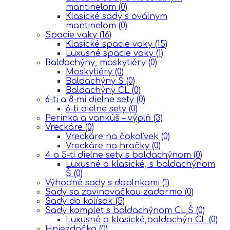
mantinelom
(0)
Klasické sady s oválnym
mantinelom
(0)
Spacie vaky
(16)
Klasické spacie vaky
(15)
Luxusné spacie vaky
(1)
Baldachýny, moskytiéry
(0)
Moskytiéry
(0)
Baldachýny Š
(0)
Baldachýny CL
(0)
6-ti a 8-mi dielne sety
(0)
6-ti dielne sety
(0)
Perinka a vankúš – výplň
(3)
Vreckáre
(0)
Vreckáre na čokoľvek
(0)
Vreckáre na hračky
(0)
4 a 5-ti dielne sety s baldachýnom
(0)
Luxusné a klasické, s baldachýnom
Š
(0)
Výhodné sady s doplnkami
(1)
Sady sa zavinovačkou zadarmo
(0)
Sady do kolísok
(5)
Sady komplet s baldachýnom CL,Š
(0)
Luxusné a klasické,baldachýn CL
(0)
Hniezdočka
(0)