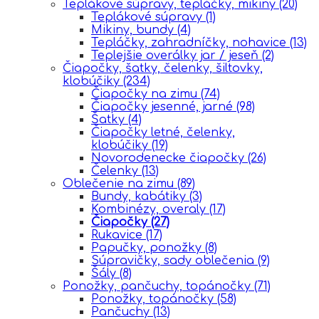
Teplákové súpravy, tepláčky, mikiny
(20)
Teplákové súpravy
(1)
Mikiny, bundy
(4)
Tepláčky, zahradníčky, nohavice
(13)
Teplejšie overálky jar / jeseň
(2)
Čiapočky, šatky, čelenky, šiltovky,
klobúčiky
(234)
Čiapočky na zimu
(74)
Čiapočky jesenné, jarné
(98)
Šatky
(4)
Čiapočky letné, čelenky,
klobúčiky
(19)
Novorodenecke čiapočky
(26)
Čelenky
(13)
Oblečenie na zimu
(89)
Bundy, kabátiky
(3)
Kombinézy, overaly
(17)
Čiapočky
(27)
Rukavice
(17)
Papučky, ponožky
(8)
Súpravičky, sady oblečenia
(9)
Šály
(8)
Ponožky, pančuchy, topánočky
(71)
Ponožky, topánočky
(58)
Pančuchy
(13)