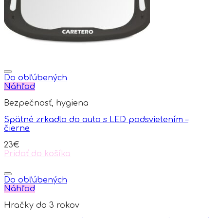
on
the
product
page
Do obľúbených
Náhľad
Bezpečnosť, hygiena
Spätné zrkadlo do auta s LED podsvietením –
čierne
23
€
Pridať do košíka
Do obľúbených
Náhľad
Hračky do 3 rokov