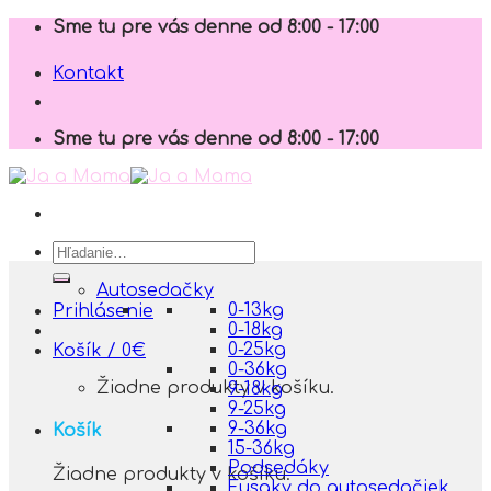
Skip
Sme tu pre vás denne od 8:00 - 17:00
to
content
Kontakt
Sme tu pre vás denne od 8:00 - 17:00
Hľadať:
Autosedačky
0-13kg
Prihlásenie
0-18kg
0-25kg
Košík /
0
€
0-36kg
Žiadne produkty v košíku.
9-18kg
9-25kg
9-36kg
Košík
15-36kg
Podsedáky
Žiadne produkty v košíku.
Fusaky do autosedačiek