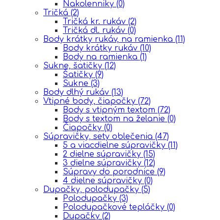
Nakolenniky
(0)
Tričká
(2)
Tričká kr. rukáv
(2)
Tričká dl. rukáv
(0)
Body krátky rukáv, na ramienka
(11)
Body krátky rukáv
(10)
Body na ramienka
(1)
Sukne, šatičky
(12)
Šatičky
(9)
Sukne
(3)
Body dlhý rukáv
(13)
Vtipné body, čiapočky
(72)
Body s vtipným textom
(72)
Body s textom na želanie
(0)
Čiapočky
(0)
Súpravičky, sety oblečenia
(47)
5 a viacdielne súpravičky
(11)
2 dielne súpravičky
(15)
3 dielne súpravičky
(12)
Súpravy do porodnice
(9)
4 dielne súpravičky
(0)
Dupačky, polodupačky
(5)
Polodupačky
(3)
Polodupačkové tepláčky
(0)
Dupačky
(2)