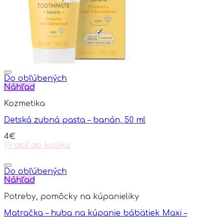
Do obľúbených
Náhľad
Kozmetika
Detská zubná pasta – banán, 50 ml
4
€
Pridať do košíka
Do obľúbených
Náhľad
Potreby, pomôcky na kúpanieliky
Matračka – huba na kúpanie bábätiek Maxi –