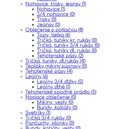
Nohavice, traky, jeansy
(1)
Nohavice
(1)
3/4 nohavice
(0)
Traky
(0)
Jeansy
(0)
Oblečenie s potlačou
(8)
Topy, tielka
(6)
Tričká, tuniky kr. rukáv
(0)
Tričká, tuniky 3/4 rukáv
(0)
Tričká, tuniky dl. rukáv
(0)
Tehotenské pásy
(2)
Tričká, tuniky, dl.rukáv
(4)
Tepláky,mikiny,súpravy
(0)
Tehotenské pásy
(4)
Legíny
(6)
Legíny 3/4 dlžky
(5)
Legíny dlhé
(1)
Tehotenské spodné prádlo
(5)
Nosiace oblečenie
(0)
Mikiny, vesty
(0)
Bundy, kabáty
(0)
Svetríky
(1)
Tričká 3/4 rukáv
(0)
Pančuchy, silonky
(0)
Bundy, kabáty, vesty
(0)