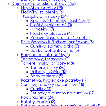
Dojčenské a detské potreby
(267)
Hryzátka, hrkálky
(78)
Nočníky, stupienky
(6)
Fľaštičky a hrnčeky
(24)
Športové hrnčeky, fľaštičky
(2)
Fľaštičky sklenené
(0)
Hrnčeky
(17)
Fľaštičky plastové
(4)
Zdravé fľaše pre staršie deti
(0)
Príslušenstvo k fľašiam, hrnčekom
(8)
Cumlíky, slamky, pítka
(5)
Sáčky, poháriky a iné
(3)
Boxy na desiatu, sáčky
(1)
Termoboxy, termosky
(0)
Taniere, misky, príbory
(48)
Taniere, misky
(28)
Príbory, lyžičky
(15)
Sady tanierov
(5)
Kozmetika, hygienické potreby
(19)
Cumlíky, retiazky na cumlíky
(48)
Cumlíky
(31)
Retiazky a púzdra na cumlíky
(17)
Podbradníky
(24)
Batohy, vrecká
(2)
Potreby a pomôcky na umývanie fliaš
(6)