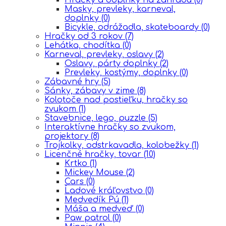
Masky, prevleky, karneval,
doplnky
(0)
Bicykle, odrážadla, skateboardy
(0)
Hračky od 3 rokov
(7)
Lehátka, chodítka
(0)
Karneval, prevleky, oslavy
(2)
Oslavy, párty doplnky
(2)
Prevleky, kostýmy, doplnky
(0)
Zábavné hry
(5)
Sánky, zábavy v zime
(8)
Kolotoče nad postieľku, hračky so
zvukom
(1)
Stavebnice, lego, puzzle
(5)
Interaktívne hračky so zvukom,
projektory
(8)
Trojkolky, odstrkavadla, kolobežky
(1)
Licenčné hračky, tovar
(10)
Krtko
(1)
Mickey Mouse
(2)
Cars
(0)
Ĺadové kráľovstvo
(0)
Medvedík Pú
(1)
Máša a medveď
(0)
Paw patrol
(0)