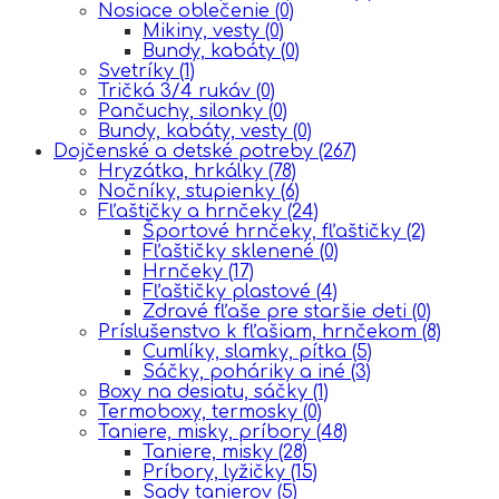
Nosiace oblečenie
(0)
Mikiny, vesty
(0)
Bundy, kabáty
(0)
Svetríky
(1)
Tričká 3/4 rukáv
(0)
Pančuchy, silonky
(0)
Bundy, kabáty, vesty
(0)
Dojčenské a detské potreby
(267)
Hryzátka, hrkálky
(78)
Nočníky, stupienky
(6)
Fľaštičky a hrnčeky
(24)
Športové hrnčeky, fľaštičky
(2)
Fľaštičky sklenené
(0)
Hrnčeky
(17)
Fľaštičky plastové
(4)
Zdravé fľaše pre staršie deti
(0)
Príslušenstvo k fľašiam, hrnčekom
(8)
Cumlíky, slamky, pítka
(5)
Sáčky, poháriky a iné
(3)
Boxy na desiatu, sáčky
(1)
Termoboxy, termosky
(0)
Taniere, misky, príbory
(48)
Taniere, misky
(28)
Príbory, lyžičky
(15)
Sady tanierov
(5)