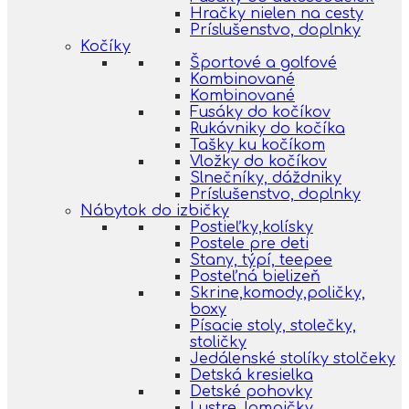
Hračky nielen na cesty
Príslušenstvo, doplnky
Kočíky
Športové a golfové
Kombinované
Kombinované
Fusáky do kočíkov
Rukávniky do kočíka
Tašky ku kočíkom
Vložky do kočíkov
Slnečníky, dáždniky
Príslušenstvo, doplnky
Nábytok do izbičky
Postieľky,kolísky
Postele pre deti
Stany, týpí, teepee
Posteľná bielizeň
Skrine,komody,poličky,
boxy
Písacie stoly, stolečky,
stoličky
Jedálenské stolíky stolčeky
Detská kresielka
Detské pohovky
Lustre, lampičky