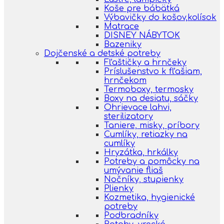
Koše pre bábätká
Výbavičky do košov,kolísok
Matrace
DISNEY NÁBYTOK
Bazeniky
Dojčenské a detské potreby
Fľaštičky a hrnčeky
Príslušenstvo k fľašiam,
hrnčekom
Termoboxy, termosky
Boxy na desiatu, sáčky
Ohrievace lahvi,
sterilizatory
Taniere, misky, príbory
Cumlíky, retiazky na
cumlíky
Hryzátka, hrkálky
Potreby a pomôcky na
umývanie fliaš
Nočníky, stupienky
Plienky
Kozmetika, hygienické
potreby
Podbradníky