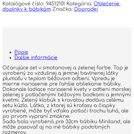
Katalógové číslo:
94512101
Kategória:
Oblečenie,
doplnky k bábikám
Značka:
Doprodej
Popis
Ďalšie informácie
Očarujúce set v smotanovej a zelenej farbe. Top je
vyrobený zo vzdušnej a jemnej bavlnenej látky
plumaťu v teplom béžovom odtieni. Vpredu je
mierne nariasenie pre ľahšie obliekanie bábiky.
Dokonale ladiace nariasené kvety v odtieni morskej
zelenej s potlačenými béžovými bodkami a jemnými
kvetmi. Zelený klobúk s kravatou dodáva celému
setu kúzlo. Látka, z ktorej sú kraťasy a čiapky
vyrobené, môže byť vďaka potlači trochu tuhá, ale
po prvom vypraní zmäkne.
Sada bola vyrobená pre 32cm bábiku Miniland, ale
môže pasovať aj na iné bábiky podobných
rozmerov.