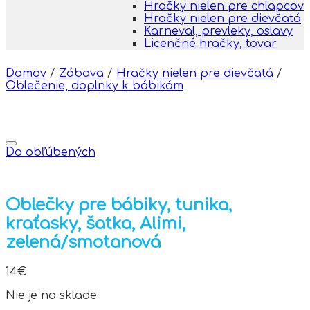
Hračky nielen pre chlapcov
Hračky nielen pre dievčatá
Karneval, prevleky, oslavy
Licenčné hračky, tovar
Domov
/
Zábava
/
Hračky nielen pre dievčatá
/
Oblečenie, doplnky k bábikám
Do obľúbených
Oblečky pre bábiky, tunika,
kraťasky, šatka, Alimi,
zelená/smotanová
14
€
Nie je na sklade