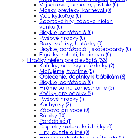
Vojačikovia, armáda, pištole
(0)
Masky,prevleky, karneval
(0)
Vláčiky,koľaje
(0)
Športové hry, zábava nielen
vonku
(0)
Bicykle, odrážadlá
(0)
Plyšové hračky
(0)
Boxy, kufríky, batôžky
(0)
Bicykle, odrážadlá, , skateboardy
(0)
Figúrky, roboti, hrdinovia
(0)
Hračky nielen pre dievčatá
(33)
Kufríky, batôžky, dáždniky
(2)
Maľujeme, tvoríme
(5)
Oblečenie, doplnky k bábikám
(6)
Bicykle, odrážadla
(0)
Hráme sa na zamestnanie
(3)
Kočíky pre bábiky
(2)
Plyšové hračky
(1)
Kuchynky
(2)
Zábava pri vode
(0)
Bábiky
(10)
Parádiť sa
(1)
Doplnky nielen do izbičky
(0)
Hry, puzzle a iné
(0)
Hračky a doplnky na záhradu
(0)