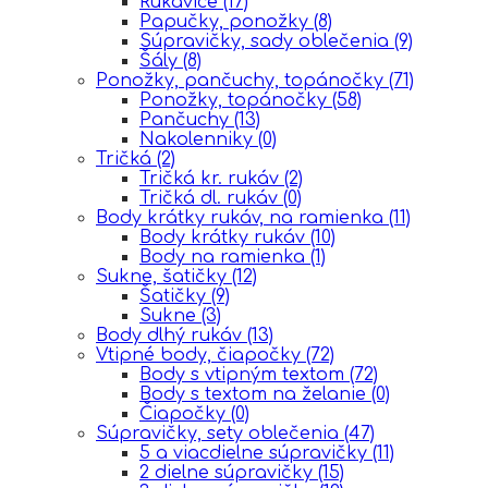
Rukavice
(17)
Papučky, ponožky
(8)
Súpravičky, sady oblečenia
(9)
Šály
(8)
Ponožky, pančuchy, topánočky
(71)
Ponožky, topánočky
(58)
Pančuchy
(13)
Nakolenniky
(0)
Tričká
(2)
Tričká kr. rukáv
(2)
Tričká dl. rukáv
(0)
Body krátky rukáv, na ramienka
(11)
Body krátky rukáv
(10)
Body na ramienka
(1)
Sukne, šatičky
(12)
Šatičky
(9)
Sukne
(3)
Body dlhý rukáv
(13)
Vtipné body, čiapočky
(72)
Body s vtipným textom
(72)
Body s textom na želanie
(0)
Čiapočky
(0)
Súpravičky, sety oblečenia
(47)
5 a viacdielne súpravičky
(11)
2 dielne súpravičky
(15)