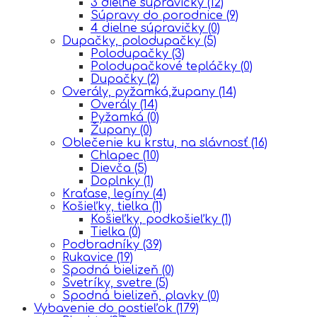
3 dielne súpravičky
(12)
Súpravy do porodnice
(9)
4 dielne súpravičky
(0)
Dupačky, polodupačky
(5)
Polodupačky
(3)
Polodupačkové tepláčky
(0)
Dupačky
(2)
Overály, pyžamká,župany
(14)
Overály
(14)
Pyžamká
(0)
Župany
(0)
Oblečenie ku krstu, na slávnosť
(16)
Chlapec
(10)
Dievča
(5)
Doplnky
(1)
Kraťase, legíny
(4)
Košieľky, tielka
(1)
Košieľky, podkošieľky
(1)
Tielka
(0)
Podbradníky
(39)
Rukavice
(19)
Spodná bielizeň
(0)
Svetríky, svetre
(5)
Spodná bielizeň, plavky
(0)
Vybavenie do postieľok
(179)