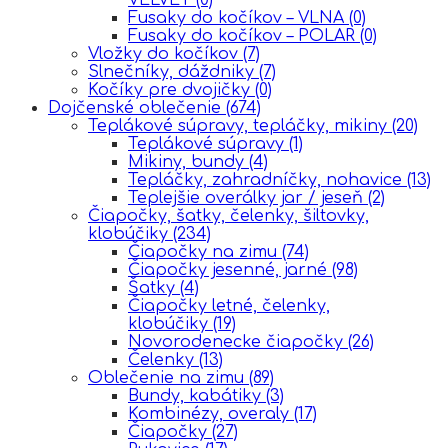
Fusaky do kočíkov – VLNA
(0)
Fusaky do kočíkov – POLAR
(0)
Vložky do kočíkov
(7)
Slnečníky, dáždniky
(7)
Kočíky pre dvojičky
(0)
Dojčenské oblečenie
(674)
Teplákové súpravy, tepláčky, mikiny
(20)
Teplákové súpravy
(1)
Mikiny, bundy
(4)
Tepláčky, zahradníčky, nohavice
(13)
Teplejšie overálky jar / jeseň
(2)
Čiapočky, šatky, čelenky, šiltovky,
klobúčiky
(234)
Čiapočky na zimu
(74)
Čiapočky jesenné, jarné
(98)
Šatky
(4)
Čiapočky letné, čelenky,
klobúčiky
(19)
Novorodenecke čiapočky
(26)
Čelenky
(13)
Oblečenie na zimu
(89)
Bundy, kabátiky
(3)
Kombinézy, overaly
(17)
Čiapočky
(27)