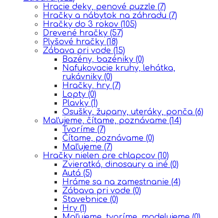
Hracie deky, penové puzzle
(7)
Hračky a nábytok na záhradu
(7)
Hračky do 3 rokov
(105)
Drevené hračky
(57)
Plyšové hračky
(18)
Zábava pri vode
(15)
Bazény, bazéniky
(0)
Nafukovacie kruhy, lehátka,
rukávniky
(0)
Hračky, hry
(7)
Lopty
(0)
Plavky
(1)
Osušky, župany, uteráky, ponča
(6)
Maľujeme, čítame, poznávame
(14)
Tvoríme
(7)
Čítame, poznávame
(0)
Maľujeme
(7)
Hračky nielen pre chlapcov
(10)
Zvieratká, dinosaury a iné
(0)
Autá
(5)
Hráme sa na zamestnanie
(4)
Zábava pri vode
(0)
Stavebnice
(0)
Hry
(1)
Maľujeme, tvoríme, modelujeme
(0)