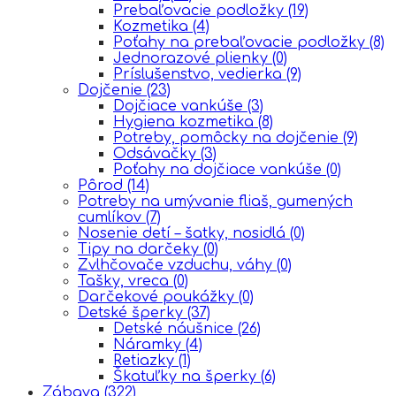
Prebaľovacie podložky
(19)
Kozmetika
(4)
Poťahy na prebaľovacie podložky
(8)
Jednorazové plienky
(0)
Príslušenstvo, vedierka
(9)
Dojčenie
(23)
Dojčiace vankúše
(3)
Hygiena kozmetika
(8)
Potreby, pomôcky na dojčenie
(9)
Odsávačky
(3)
Poťahy na dojčiace vankúše
(0)
Pôrod
(14)
Potreby na umývanie fliaš, gumených
cumlíkov
(7)
Nosenie detí – šatky, nosidlá
(0)
Tipy na darčeky
(0)
Zvlhčovače vzduchu, váhy
(0)
Tašky, vreca
(0)
Darčekové poukážky
(0)
Detské šperky
(37)
Detské náušnice
(26)
Náramky
(4)
Retiazky
(1)
Škatuľky na šperky
(6)
Zábava
(322)