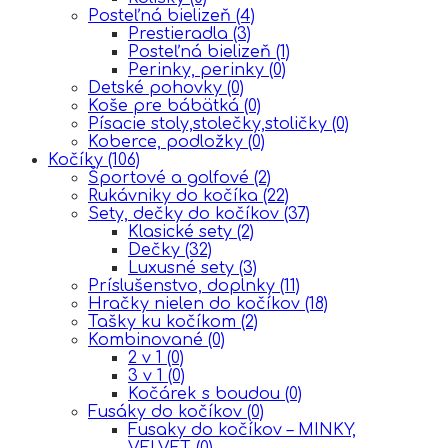
Posteľná bielizeň
(4)
Prestieradla
(3)
Posteľná bielizeň
(1)
Perinky, perinky
(0)
Detské pohovky
(0)
Koše pre bábätká
(0)
Písacie stoly,stolečky,stoličky
(0)
Koberce, podložky
(0)
Kočíky
(106)
Športové a golfové
(2)
Rukávniky do kočíka
(22)
Sety, dečky do kočíkov
(37)
Klasické sety
(2)
Dečky
(32)
Luxusné sety
(3)
Príslušenstvo, doplnky
(11)
Hračky nielen do kočíkov
(18)
Tašky ku kočíkom
(2)
Kombinované
(0)
2 v 1
(0)
3 v 1
(0)
Kočárek s boudou
(0)
Fusáky do kočíkov
(0)
Fusaky do kočíkov – MINKY,
VELVET
(0)