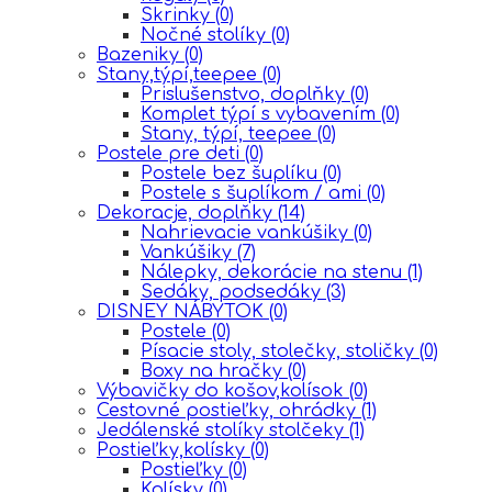
Skrinky
(0)
Nočné stolíky
(0)
Bazeniky
(0)
Stany,týpí,teepee
(0)
Prislušenstvo, doplňky
(0)
Komplet týpí s vybavením
(0)
Stany, týpí, teepee
(0)
Postele pre deti
(0)
Postele bez šuplíku
(0)
Postele s šuplíkom / ami
(0)
Dekoracje, doplňky
(14)
Nahrievacie vankúšiky
(0)
Vankúšiky
(7)
Nálepky, dekorácie na stenu
(1)
Sedáky, podsedáky
(3)
DISNEY NÁBYTOK
(0)
Postele
(0)
Písacie stoly, stolečky, stoličky
(0)
Boxy na hračky
(0)
Výbavičky do košov,kolísok
(0)
Cestovné postieľky, ohrádky
(1)
Jedálenské stolíky stolčeky
(1)
Postieľky,kolísky
(0)
Postieľky
(0)
Kolísky
(0)