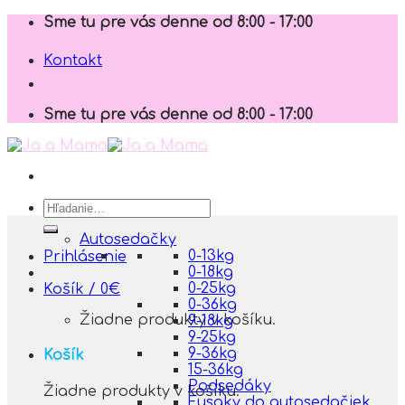
Skip
Sme tu pre vás denne od 8:00 - 17:00
to
content
Kontakt
Sme tu pre vás denne od 8:00 - 17:00
Hľadať:
Autosedačky
0-13kg
Prihlásenie
0-18kg
0-25kg
Košík /
0
€
0-36kg
Žiadne produkty v košíku.
9-18kg
9-25kg
9-36kg
Košík
15-36kg
Podsedáky
Žiadne produkty v košíku.
Fusaky do autosedačiek