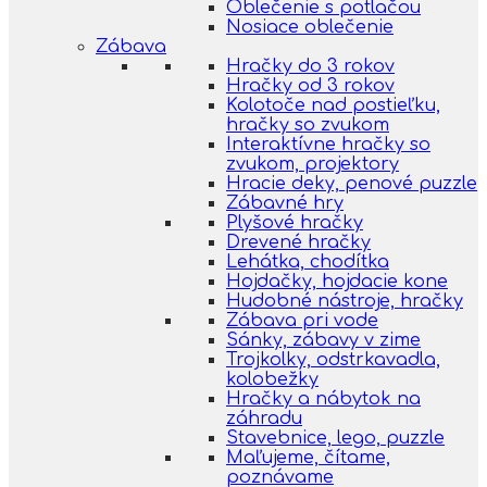
Oblečenie s potlačou
Nosiace oblečenie
Zábava
Hračky do 3 rokov
Hračky od 3 rokov
Kolotoče nad postieľku,
hračky so zvukom
Interaktívne hračky so
zvukom, projektory
Hracie deky, penové puzzle
Zábavné hry
Plyšové hračky
Drevené hračky
Lehátka, chodítka
Hojdačky, hojdacie kone
Hudobné nástroje, hračky
Zábava pri vode
Sánky, zábavy v zime
Trojkolky, odstrkavadla,
kolobežky
Hračky a nábytok na
záhradu
Stavebnice, lego, puzzle
Maľujeme, čítame,
poznávame