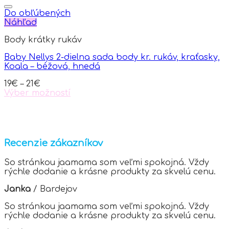
product
page
has
Do obľúbených
multiple
Náhľad
variants.
Body krátky rukáv
The
options
Baby Nellys 2-dielna sada body kr. rukáv, kraťasky,
may
Koala – béžová, hnedá
be
chosen
19
€
–
21
€
on
Výber možností
the
This
product
product
page
has
multiple
variants.
Recenzie zákazníkov
The
options
So stránkou jaamama som veľmi spokojná. Vždy
may
rýchle dodanie a krásne produkty za skvelú cenu.
be
chosen
Janka
/
Bardejov
on
the
So stránkou jaamama som veľmi spokojná. Vždy
product
rýchle dodanie a krásne produkty za skvelú cenu.
page