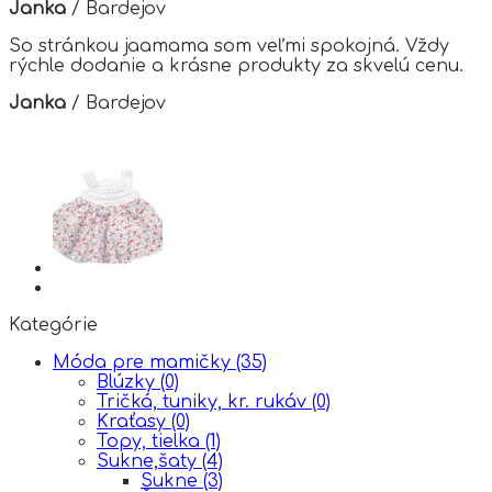
Janka
/
Bardejov
So stránkou jaamama som veľmi spokojná. Vždy
rýchle dodanie a krásne produkty za skvelú cenu.
Janka
/
Bardejov
Kategórie
Móda pre mamičky
(35)
Blúzky
(0)
Tričká, tuniky, kr. rukáv
(0)
Kraťasy
(0)
Topy, tielka
(1)
Sukne,šaty
(4)
Sukne
(3)