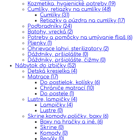
Kozmetika, hygienické potreby
(19)
Cumlíky, retiazky na cumlíky
(48)
Cumlíky
(31)
Retiazky a púzdra na cumlíky
(17)
Podbradníky
(24)
Batohy, vrecká
(2)
Potreby a pomôcky na umývanie fliaš
(6)
Plienky
(1)
Ohrievace lahvi, sterilizatory
(2)
Dáždniky, pršiplášte
(0)
Dáždniky, pršiplášte, čižmy
(0)
Nábytok do izbičky
(52)
Detská kresielka
(4)
Matrace
(17)
Do postielok, kolísky
(6)
Chrániče matrací
(10)
Do postele
(1)
Lustre, lampičky
(4)
Lampičky
(4)
Lustre
(0)
Skrine,komody,poličky, boxy
(6)
Boxy na hračky a iné.
(6)
Skrine
(0)
Komody
(0)
Regály
(0)