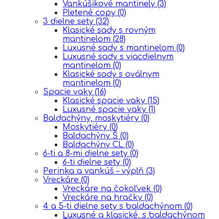
Vankúšikové mantinely
(3)
Pletené copy
(0)
3 dielne sety
(32)
Klasické sady s rovným
mantinelom
(28)
Luxusné sady s mantinelom
(0)
Luxusné sady s viacdielnym
mantinelom
(0)
Klasické sady s oválnym
mantinelom
(0)
Spacie vaky
(16)
Klasické spacie vaky
(15)
Luxusné spacie vaky
(1)
Baldachýny, moskytiéry
(0)
Moskytiéry
(0)
Baldachýny Š
(0)
Baldachýny CL
(0)
6-ti a 8-mi dielne sety
(0)
6-ti dielne sety
(0)
Perinka a vankúš – výplň
(3)
Vreckáre
(0)
Vreckáre na čokoľvek
(0)
Vreckáre na hračky
(0)
4 a 5-ti dielne sety s baldachýnom
(0)
Luxusné a klasické, s baldachýnom