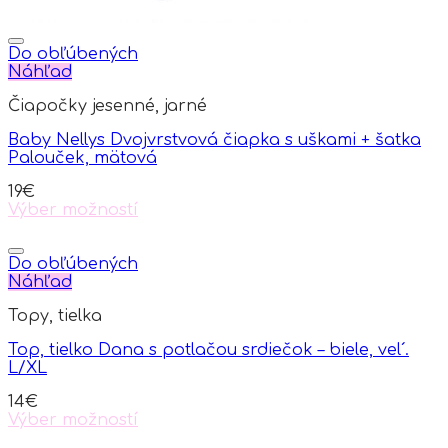
Do obľúbených
Náhľad
Čiapočky jesenné, jarné
Baby Nellys Dvojvrstvová čiapka s uškami + šatka
Palouček, mätová
19
€
Výber možností
This
product
has
Do obľúbených
multiple
Náhľad
variants.
Topy, tielka
The
options
Top, tielko Dana s potlačou srdiečok – biele, vel´.
may
L/XL
be
chosen
14
€
on
Výber možností
the
This
product