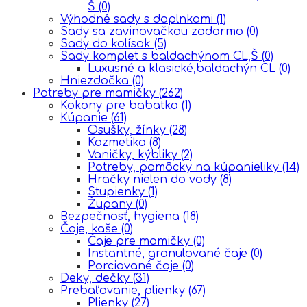
Š
(0)
Výhodné sady s doplnkami
(1)
Sady sa zavinovačkou zadarmo
(0)
Sady do kolísok
(5)
Sady komplet s baldachýnom CL,Š
(0)
Luxusné a klasické,baldachýn CL
(0)
Hniezdočka
(0)
Potreby pre mamičky
(262)
Kokony pre babatka
(1)
Kúpanie
(61)
Osušky, žínky
(28)
Kozmetika
(8)
Vaničky, kýbliky
(2)
Potreby, pomôcky na kúpanieliky
(14)
Hračky nielen do vody
(8)
Stupienky
(1)
Župany
(0)
Bezpečnosť, hygiena
(18)
Čaje, kaše
(0)
Čaje pre mamičky
(0)
Instantné, granulované čaje
(0)
Porciované čaje
(0)
Deky, dečky
(31)
Prebaľovanie, plienky
(67)
Plienky
(27)