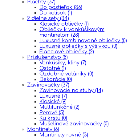
Plachty
(37)
Do postieľok
(36)
Do kolísok
(1)
2 dielne sety
(34)
Klasické obliečky
(1)
Obliečky k vankúšikovým
mantinelom
(28)
Luxusné kombinované obliečky
(0)
Luxusné obliečky s výšivkou
(0)
Flanelové obliečky
(2)
Príslušenstvo
(8)
Vankúšiky, kliny
(7)
Ostatné
(1)
Ozdobné volániky
(0)
Dekorácie
(0)
Zavinovačky
(37)
Zavinovacie na stuhy
(14)
Luxusné
(7)
Klasické
(9)
Multifunkčné
(2)
Perové
(5)
Ku krstu
(0)
Mušelinové zavinovačky
(0)
Mantinely
(6)
Mantinely rovné
(3)