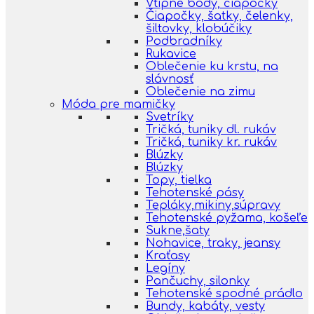
Vtipné body, čiapočky
Čiapočky, šatky, čelenky,
šiltovky, klobúčiky
Podbradníky
Rukavice
Oblečenie ku krstu, na
slávnosť
Oblečenie na zimu
Móda pre mamičky
Svetríky
Tričká, tuniky dl. rukáv
Tričká, tuniky kr. rukáv
Blúzky
Blúzky
Topy, tielka
Tehotenské pásy
Tepláky,mikiny,súpravy
Tehotenské pyžama, košeľe
Sukne,šaty
Nohavice, traky, jeansy
Kraťasy
Legíny
Pančuchy, silonky
Tehotenské spodné prádlo
Bundy, kabáty, vesty