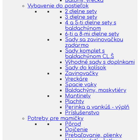
Batohy, vrecká
Vybavenie do postieľok
2 dielne sety
3 dielne sety
4 a 5-ti dielne sety s
baldachýnom
6-ti a 8-mi dielne sety
Sady sa zavinovačkou
zadarmo
Sady komplet s
baldachýnom CL,Š
Výhodné sady s doplnkami
Sady do kolísok
Zavinovačky
Vreckáre
Spacie vaky
Baldachýny, moskytiéry
Mantinely
Plachty
Perinka a vankúš - výplň
Príslušenstvo
Potreby pre mamičky
Pôrod
Dojčenie
Prebaľovanie, plienky