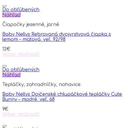
product
product
page
has
Do obľúbených
multiple
Náhľad
variants.
Čiapočky jesenné, jarné
The
options
Baby Nellys Rebrovaná dvojvrstvová čiapka s
may
lemom – mätová, veľ. 92/98
be
chosen
12
€
on
Výber možností
the
This
product
product
page
has
Do obľúbených
multiple
Náhľad
variants.
Tepláčky, zahradníčky, nohavice
The
options
Baby Nellys Dojčenské chlupáčkové tepláčky Cute
may
Bunny – modré, veľ. 68
be
chosen
9
€
on
Výber možností
the
This
product
product
page