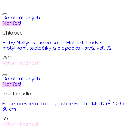
Do obľúbených
Náhľad
Chlapec
Baby Nellys 3-dielna sada Hubert, body s
motýlikom, tepláčiky a čiapočka – sivá, veľ. 92
29
€
Výber možností
This
product
has
Do obľúbených
multiple
Náhľad
variants.
Prestieradla
The
options
Froté prestieradlo do postele Frotti – MODRÉ, 200 x
may
80 cm
be
chosen
16
€
on
Výber možností
the
This