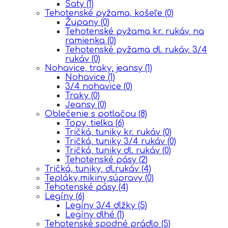
Šaty
(1)
Tehotenské pyžama, košeľe
(0)
Župany
(0)
Tehotenské pyžama kr. rukáv, na
ramienka
(0)
Tehotenské pyžama dl. rukáv, 3/4
rukáv
(0)
Nohavice, traky, jeansy
(1)
Nohavice
(1)
3/4 nohavice
(0)
Traky
(0)
Jeansy
(0)
Oblečenie s potlačou
(8)
Topy, tielka
(6)
Tričká, tuniky kr. rukáv
(0)
Tričká, tuniky 3/4 rukáv
(0)
Tričká, tuniky dl. rukáv
(0)
Tehotenské pásy
(2)
Tričká, tuniky, dl.rukáv
(4)
Tepláky,mikiny,súpravy
(0)
Tehotenské pásy
(4)
Legíny
(6)
Legíny 3/4 dlžky
(5)
Legíny dlhé
(1)
Tehotenské spodné prádlo
(5)