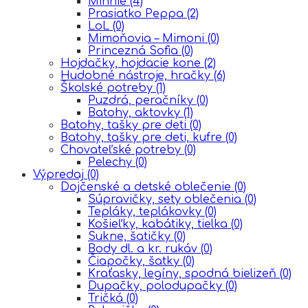
Minnie
(4)
Prasiatko Peppa
(2)
LoL
(0)
Mimoňovia – Mimoni
(0)
Princezná Sofia
(0)
Hojdačky, hojdacie kone
(2)
Hudobné nástroje, hračky
(6)
Školské potreby
(1)
Puzdrá, peračníky
(0)
Batohy, aktovky
(1)
Batohy, tašky pre deti
(0)
Batohy, tašky pre deti, kufre
(0)
Chovateľské potreby
(0)
Pelechy
(0)
Výpredaj
(0)
Dojčenské a detské oblečenie
(0)
Súpravičky, sety oblečenia
(0)
Tepláky, teplákovky
(0)
Košieľky, kabátiky, tielka
(0)
Sukne, šatičky
(0)
Body dl. a kr. rukáv
(0)
Čiapočky, šatky
(0)
Kraťasky, legíny, spodná bielizeň
(0)
Dupačky, polodupačky
(0)
Tričká
(0)