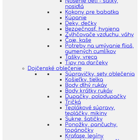
Nosenie detí - šatky,
nosidlá
Kokony pre babatka
Kúpanie
Deky, dečky
Bezpečnosť, hygiena
Zvlhčovače vzduchu, váhy
Čaje, kaše
Potreby na umývanie fliaš,
gumených cumlíkov
Tašky, vreca
Tipy na darčeky
Dojčenské oblečenie
Súpravičky, sety oblečenia
Košieľky, tielka
Body dlhý rukáv
Body krátky rukáv
Dupačky, polodupačky
Tričká
Teplákové súpravy,
tepláčky, mikiny
Sukne, šatičky
Ponožky, pančuchy,
topánočky
Kraťase, legíny