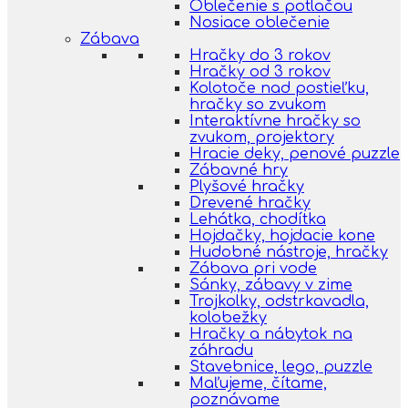
Oblečenie s potlačou
Nosiace oblečenie
Zábava
Hračky do 3 rokov
Hračky od 3 rokov
Kolotoče nad postieľku,
hračky so zvukom
Interaktívne hračky so
zvukom, projektory
Hracie deky, penové puzzle
Zábavné hry
Plyšové hračky
Drevené hračky
Lehátka, chodítka
Hojdačky, hojdacie kone
Hudobné nástroje, hračky
Zábava pri vode
Sánky, zábavy v zime
Trojkolky, odstrkavadla,
kolobežky
Hračky a nábytok na
záhradu
Stavebnice, lego, puzzle
Maľujeme, čítame,
poznávame