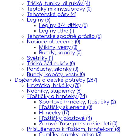
Tričká, tuniky, dl.rukáv
(4)
Tepláky,mikiny,súpravy
(0)
Tehotenské pásy
(4)
Legíny
(6)
Legíny 3/4 dlžky
(5)
Legíny dlhé
(1)
Tehotenské spodné prádlo
(5)
Nosiace oblečenie
(0)
Mikiny, vesty
(0)
Bundy, kabáty
(0)
Svetríky
(1)
Tričká 3/4 rukáv
(0)
Pančuchy, silonky
(0)
Bundy, kabáty, vesty
(0)
Dojčenské a detské potreby
(267)
Hryzátka, hrkálky
(78)
Nočníky, stupienky
(6)
Fľaštičky a hrnčeky
(24)
Športové hrnčeky, fľaštičky
(2)
Fľaštičky sklenené
(0)
Hrnčeky
(17)
Fľaštičky plastové
(4)
Zdravé fľaše pre staršie deti
(0)
Príslušenstvo k fľašiam, hrnčekom
(8)
Cumlíky, slamky, pítka
(5)