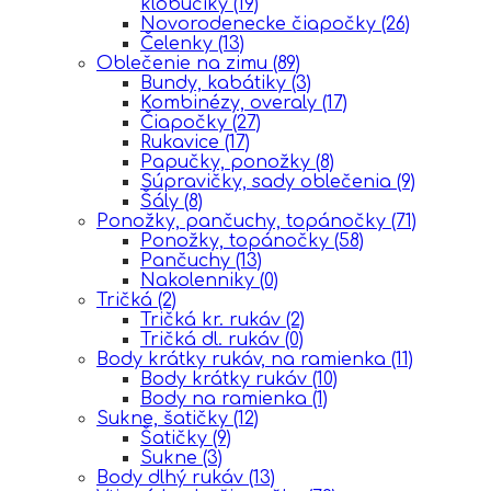
klobúčiky
(19)
Novorodenecke čiapočky
(26)
Čelenky
(13)
Oblečenie na zimu
(89)
Bundy, kabátiky
(3)
Kombinézy, overaly
(17)
Čiapočky
(27)
Rukavice
(17)
Papučky, ponožky
(8)
Súpravičky, sady oblečenia
(9)
Šály
(8)
Ponožky, pančuchy, topánočky
(71)
Ponožky, topánočky
(58)
Pančuchy
(13)
Nakolenniky
(0)
Tričká
(2)
Tričká kr. rukáv
(2)
Tričká dl. rukáv
(0)
Body krátky rukáv, na ramienka
(11)
Body krátky rukáv
(10)
Body na ramienka
(1)
Sukne, šatičky
(12)
Šatičky
(9)
Sukne
(3)
Body dlhý rukáv
(13)