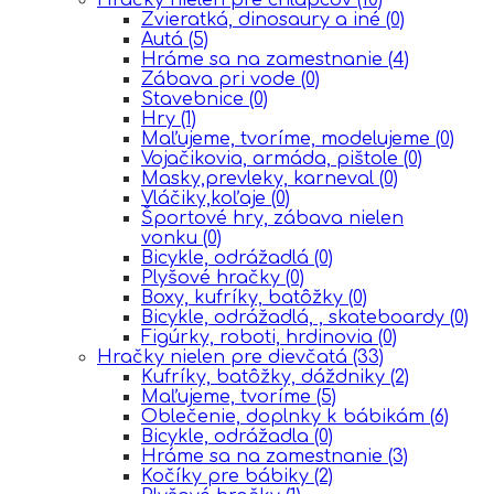
Zvieratká, dinosaury a iné
(0)
Autá
(5)
Hráme sa na zamestnanie
(4)
Zábava pri vode
(0)
Stavebnice
(0)
Hry
(1)
Maľujeme, tvoríme, modelujeme
(0)
Vojačikovia, armáda, pištole
(0)
Masky,prevleky, karneval
(0)
Vláčiky,koľaje
(0)
Športové hry, zábava nielen
vonku
(0)
Bicykle, odrážadlá
(0)
Plyšové hračky
(0)
Boxy, kufríky, batôžky
(0)
Bicykle, odrážadlá, , skateboardy
(0)
Figúrky, roboti, hrdinovia
(0)
Hračky nielen pre dievčatá
(33)
Kufríky, batôžky, dáždniky
(2)
Maľujeme, tvoríme
(5)
Oblečenie, doplnky k bábikám
(6)
Bicykle, odrážadla
(0)
Hráme sa na zamestnanie
(3)
Kočíky pre bábiky
(2)