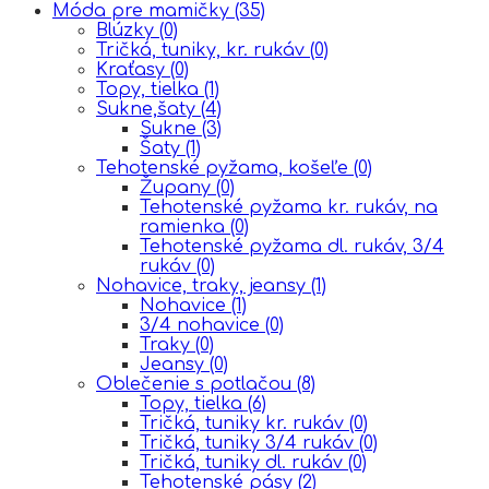
Móda pre mamičky
(35)
Blúzky
(0)
Tričká, tuniky, kr. rukáv
(0)
Kraťasy
(0)
Topy, tielka
(1)
Sukne,šaty
(4)
Sukne
(3)
Šaty
(1)
Tehotenské pyžama, košeľe
(0)
Župany
(0)
Tehotenské pyžama kr. rukáv, na
ramienka
(0)
Tehotenské pyžama dl. rukáv, 3/4
rukáv
(0)
Nohavice, traky, jeansy
(1)
Nohavice
(1)
3/4 nohavice
(0)
Traky
(0)
Jeansy
(0)
Oblečenie s potlačou
(8)
Topy, tielka
(6)
Tričká, tuniky kr. rukáv
(0)
Tričká, tuniky 3/4 rukáv
(0)
Tričká, tuniky dl. rukáv
(0)
Tehotenské pásy
(2)