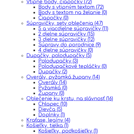
Vtipné body, čiapočky
(72)
Body s vtipným textom
(72)
Body s textom na želanie
(0)
Čiapočky
(0)
Súpravičky, sety oblečenia
(47)
5 a viacdielne súpravičky
(11)
2 dielne súpravičky
(15)
3 dielne súpravičky
(12)
Súpravy do porodnice
(9)
4 dielne súpravičky
(0)
Dupačky, polodupačky
(5)
Polodupačky
(3)
Polodupačkové tepláčky
(0)
Dupačky
(2)
Overály, pyžamká,župany
(14)
Overály
(14)
Pyžamká
(0)
Župany
(0)
Oblečenie ku krstu, na slávnosť
(16)
Chlapec
(10)
Dievča
(5)
Doplnky
(1)
Kraťase, legíny
(4)
Košieľky, tielka
(1)
Košieľky, podkošieľky
(1)