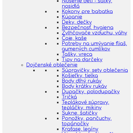
Nosenie detí - šatky,
nosidlá
Kokony pre babatka
Kúpanie
Deky, dečky
Bezpečnosť, hygiena
Zvlhčovače vzduchu, váhy
Čaje, kaše
Potreby na umývanie fliaš,
gumených cumlíkov
Tašky, vreca
Tipy na darčeky
Dojčenské oblečenie
Súpravičky, sety oblečenia
Košieľky, tielka
Body dlhý rukáv
Body krátky rukáv
Dupačky, polodupačky
Tričká
Teplákové súpravy,
tepláčky, mikiny
Sukne, šatičky
Ponožky, pančuchy,
topánočky
Kraťase, legíny