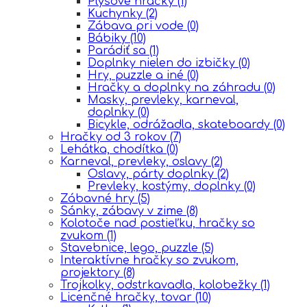
Plyšové hračky
(1)
Kuchynky
(2)
Zábava pri vode
(0)
Bábiky
(10)
Parádiť sa
(1)
Doplnky nielen do izbičky
(0)
Hry, puzzle a iné
(0)
Hračky a doplnky na záhradu
(0)
Masky, prevleky, karneval,
doplnky
(0)
Bicykle, odrážadla, skateboardy
(0)
Hračky od 3 rokov
(7)
Lehátka, chodítka
(0)
Karneval, prevleky, oslavy
(2)
Oslavy, párty doplnky
(2)
Prevleky, kostýmy, doplnky
(0)
Zábavné hry
(5)
Sánky, zábavy v zime
(8)
Kolotoče nad postieľku, hračky so
zvukom
(1)
Stavebnice, lego, puzzle
(5)
Interaktívne hračky so zvukom,
projektory
(8)
Trojkolky, odstrkavadla, kolobežky
(1)
Licenčné hračky, tovar
(10)