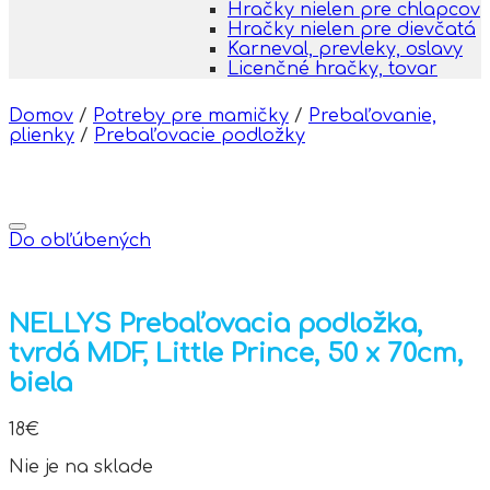
Hračky nielen pre chlapcov
Hračky nielen pre dievčatá
Karneval, prevleky, oslavy
Licenčné hračky, tovar
Domov
/
Potreby pre mamičky
/
Prebaľovanie,
plienky
/
Prebaľovacie podložky
Do obľúbených
NELLYS Prebaľovacia podložka,
tvrdá MDF, Little Prince, 50 x 70cm,
biela
18
€
Nie je na sklade