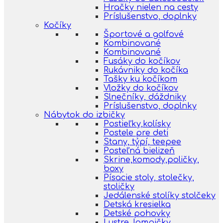
Hračky nielen na cesty
Príslušenstvo, doplnky
Kočíky
Športové a golfové
Kombinované
Kombinované
Fusáky do kočíkov
Rukávniky do kočíka
Tašky ku kočíkom
Vložky do kočíkov
Slnečníky, dáždniky
Príslušenstvo, doplnky
Nábytok do izbičky
Postieľky,kolísky
Postele pre deti
Stany, týpí, teepee
Posteľná bielizeň
Skrine,komody,poličky,
boxy
Písacie stoly, stolečky,
stoličky
Jedálenské stolíky stolčeky
Detská kresielka
Detské pohovky
Lustre, lampičky