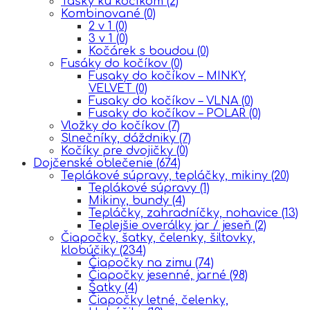
Tašky ku kočíkom
(2)
Kombinované
(0)
2 v 1
(0)
3 v 1
(0)
Kočárek s boudou
(0)
Fusáky do kočíkov
(0)
Fusaky do kočíkov – MINKY,
VELVET
(0)
Fusaky do kočíkov – VLNA
(0)
Fusaky do kočíkov – POLAR
(0)
Vložky do kočíkov
(7)
Slnečníky, dáždniky
(7)
Kočíky pre dvojičky
(0)
Dojčenské oblečenie
(674)
Teplákové súpravy, tepláčky, mikiny
(20)
Teplákové súpravy
(1)
Mikiny, bundy
(4)
Tepláčky, zahradníčky, nohavice
(13)
Teplejšie overálky jar / jeseň
(2)
Čiapočky, šatky, čelenky, šiltovky,
klobúčiky
(234)
Čiapočky na zimu
(74)
Čiapočky jesenné, jarné
(98)
Šatky
(4)
Čiapočky letné, čelenky,