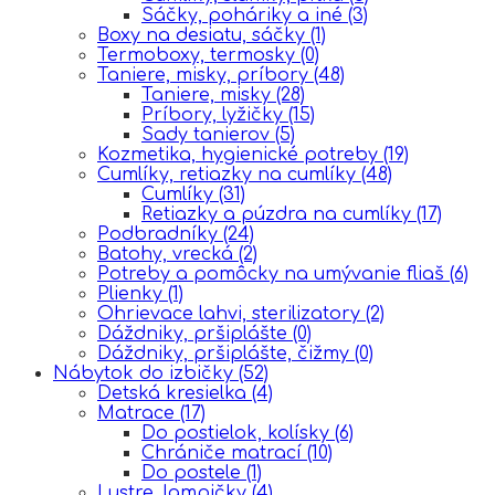
Sáčky, poháriky a iné
(3)
Boxy na desiatu, sáčky
(1)
Termoboxy, termosky
(0)
Taniere, misky, príbory
(48)
Taniere, misky
(28)
Príbory, lyžičky
(15)
Sady tanierov
(5)
Kozmetika, hygienické potreby
(19)
Cumlíky, retiazky na cumlíky
(48)
Cumlíky
(31)
Retiazky a púzdra na cumlíky
(17)
Podbradníky
(24)
Batohy, vrecká
(2)
Potreby a pomôcky na umývanie fliaš
(6)
Plienky
(1)
Ohrievace lahvi, sterilizatory
(2)
Dáždniky, pršiplášte
(0)
Dáždniky, pršiplášte, čižmy
(0)
Nábytok do izbičky
(52)
Detská kresielka
(4)
Matrace
(17)
Do postielok, kolísky
(6)
Chrániče matrací
(10)
Do postele
(1)
Lustre, lampičky
(4)