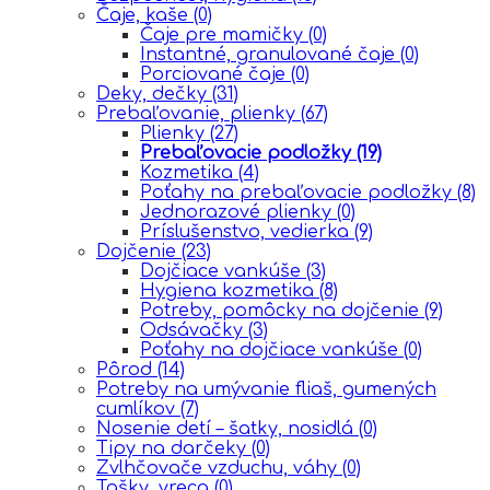
Čaje, kaše
(0)
Čaje pre mamičky
(0)
Instantné, granulované čaje
(0)
Porciované čaje
(0)
Deky, dečky
(31)
Prebaľovanie, plienky
(67)
Plienky
(27)
Prebaľovacie podložky
(19)
Kozmetika
(4)
Poťahy na prebaľovacie podložky
(8)
Jednorazové plienky
(0)
Príslušenstvo, vedierka
(9)
Dojčenie
(23)
Dojčiace vankúše
(3)
Hygiena kozmetika
(8)
Potreby, pomôcky na dojčenie
(9)
Odsávačky
(3)
Poťahy na dojčiace vankúše
(0)
Pôrod
(14)
Potreby na umývanie fliaš, gumených
cumlíkov
(7)
Nosenie detí – šatky, nosidlá
(0)
Tipy na darčeky
(0)
Zvlhčovače vzduchu, váhy
(0)
Tašky, vreca
(0)