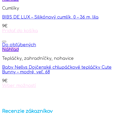
variants.
Cumlíky
The
options
BIBS DE LUX – Silikónový cumlík, 0 – 36 m, lila
may
be
9
€
chosen
Pridať do košíka
on
the
product
Do obľúbených
page
Náhľad
Tepláčky, zahradníčky, nohavice
Baby Nellys Dojčenské chlupáčkové tepláčky Cute
Bunny – modré, veľ. 68
9
€
Výber možností
This
product
has
multiple
variants.
Recenzie zákazníkov
The