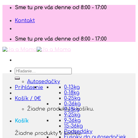
Skip
Sme tu pre vás denne od 8:00 - 17:00
to
content
Kontakt
Sme tu pre vás denne od 8:00 - 17:00
Hľadať:
Autosedačky
0-13kg
Prihlásenie
0-18kg
0-25kg
Košík /
0
€
0-36kg
Žiadne produkty v košíku.
9-18kg
9-25kg
9-36kg
Košík
15-36kg
Podsedáky
Žiadne produkty v košíku.
Fusaky do autosedačiek