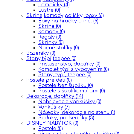
Lampičky
(4)
Lustre
(0)
Skrine,komody,poličky, boxy
(6)
Boxy na hračky a iné.
(6)
Skrine
(0)
Komody
(0)
Regály
(0)
Skrinky
(0)
Nočné stolíky
(0)
Bazeniky
(0)
Stany,týpí,teepee
(0)
Prislušenstvo, doplňky
(0)
Komplet týpí s vybavením
(0)
Stany, týpí, teepee
(0)
Postele pre deti
(0)
Postele bez šuplíku
(0)
Postele s šuplíkom / ami
(0)
Dekoracje, doplňky
(14)
Nahrievacie vankúšiky
(0)
Vankúšiky
(7)
Nálepky, dekorácie na stenu
(1)
Sedáky, podsedáky
(3)
DISNEY NÁBYTOK
(0)
Postele
(0)
Písacie stoly, stolečky, stoličky
(0)