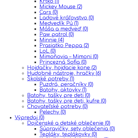
Krtko
(1)
Mickey Mouse
(2)
Cars
(0)
Ĺadové kráľovstvo
(0)
Medvedík Pú
(1)
Máša a medveď
(0)
Paw patrol
(0)
Minnie
(4)
Prasiatko Peppa
(2)
LoL
(0)
Mimoňovia – Mimoni
(0)
Princezná Sofia
(0)
Hojdačky, hojdacie kone
(2)
Hudobné nástroje, hračky
(6)
Školské potreby
(1)
Puzdrá, peračníky
(0)
Batohy, aktovky
(1)
Batohy, tašky pre deti
(0)
Batohy, tašky pre deti, kufre
(0)
Chovateľské potreby
(0)
Pelechy
(0)
Výpredaj
(0)
Dojčenské a detské oblečenie
(0)
Súpravičky, sety oblečenia
(0)
Tepláky, teplákovky
(0)