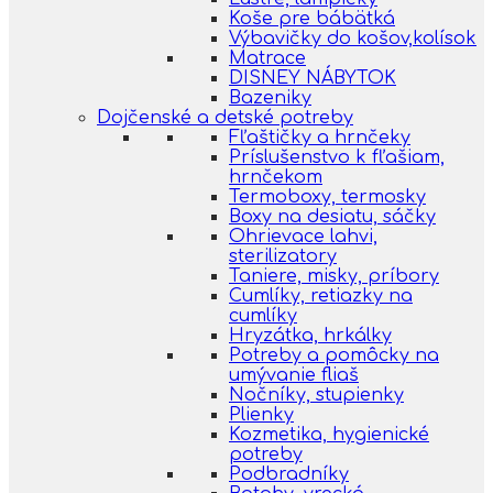
Koše pre bábätká
Výbavičky do košov,kolísok
Matrace
DISNEY NÁBYTOK
Bazeniky
Dojčenské a detské potreby
Fľaštičky a hrnčeky
Príslušenstvo k fľašiam,
hrnčekom
Termoboxy, termosky
Boxy na desiatu, sáčky
Ohrievace lahvi,
sterilizatory
Taniere, misky, príbory
Cumlíky, retiazky na
cumlíky
Hryzátka, hrkálky
Potreby a pomôcky na
umývanie fliaš
Nočníky, stupienky
Plienky
Kozmetika, hygienické
potreby
Podbradníky