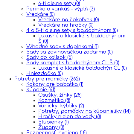
6-ti dielne sety
(0)
Perinka a vankúš – výplň
(3)
Vreckáre
(0)
Vreckáre na čokoľvek
(0)
Vreckáre na hračky
(0)
4 a 5-ti dielne sety s baldachýnom
(0)
Luxusné a klasické, s baldachýnom
Š
(0)
Výhodné sady s doplnkami
(1)
Sady sa zavinovačkou zadarmo
(0)
Sady do kolísok
(5)
Sady komplet s baldachýnom CL,Š
(0)
Luxusné a klasické,baldachýn CL
(0)
Hniezdočka
(0)
Potreby pre mamičky
(262)
Kokony pre babatka
(1)
Kúpanie
(61)
Osušky, žínky
(28)
Kozmetika
(8)
Vaničky, kýbliky
(2)
Potreby, pomôcky na kúpanieliky
(14)
Hračky nielen do vody
(8)
Stupienky
(1)
Župany
(0)
Bezpečnosť, hygiena
(18)