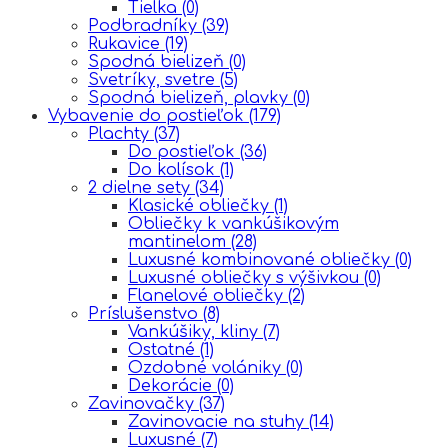
Tielka
(0)
Podbradníky
(39)
Rukavice
(19)
Spodná bielizeň
(0)
Svetríky, svetre
(5)
Spodná bielizeň, plavky
(0)
Vybavenie do postieľok
(179)
Plachty
(37)
Do postieľok
(36)
Do kolísok
(1)
2 dielne sety
(34)
Klasické obliečky
(1)
Obliečky k vankúšikovým
mantinelom
(28)
Luxusné kombinované obliečky
(0)
Luxusné obliečky s výšivkou
(0)
Flanelové obliečky
(2)
Príslušenstvo
(8)
Vankúšiky, kliny
(7)
Ostatné
(1)
Ozdobné volániky
(0)
Dekorácie
(0)
Zavinovačky
(37)
Zavinovacie na stuhy
(14)
Luxusné
(7)