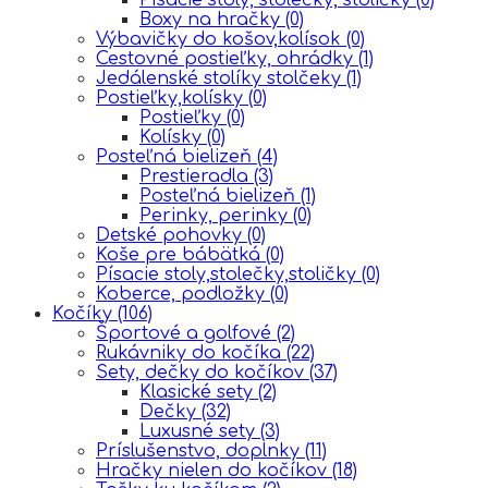
Boxy na hračky
(0)
Výbavičky do košov,kolísok
(0)
Cestovné postieľky, ohrádky
(1)
Jedálenské stolíky stolčeky
(1)
Postieľky,kolísky
(0)
Postieľky
(0)
Kolísky
(0)
Posteľná bielizeň
(4)
Prestieradla
(3)
Posteľná bielizeň
(1)
Perinky, perinky
(0)
Detské pohovky
(0)
Koše pre bábätká
(0)
Písacie stoly,stolečky,stoličky
(0)
Koberce, podložky
(0)
Kočíky
(106)
Športové a golfové
(2)
Rukávniky do kočíka
(22)
Sety, dečky do kočíkov
(37)
Klasické sety
(2)
Dečky
(32)
Luxusné sety
(3)
Príslušenstvo, doplnky
(11)
Hračky nielen do kočíkov
(18)