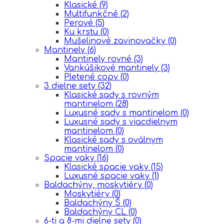
Klasické
(9)
Multifunkčné
(2)
Perové
(5)
Ku krstu
(0)
Mušelinové zavinovačky
(0)
Mantinely
(6)
Mantinely rovné
(3)
Vankúšikové mantinely
(3)
Pletené copy
(0)
3 dielne sety
(32)
Klasické sady s rovným
mantinelom
(28)
Luxusné sady s mantinelom
(0)
Luxusné sady s viacdielnym
mantinelom
(0)
Klasické sady s oválnym
mantinelom
(0)
Spacie vaky
(16)
Klasické spacie vaky
(15)
Luxusné spacie vaky
(1)
Baldachýny, moskytiéry
(0)
Moskytiéry
(0)
Baldachýny Š
(0)
Baldachýny CL
(0)
6-ti a 8-mi dielne sety
(0)