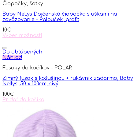
Čiapočky, šatky
Baby Nellys Dojčenská čiapočka s uškami na
zaväzovanie – Palouček, grafit
10
€
Výber možností
This
product
has
Do obľúbených
multiple
Náhľad
variants.
Fusaky do kočíkov - POLAR
The
options
Zimný fusak s kožušinou + rukávnik zadarmo, Baby
may
Nellys, 50 x 100cm, sivý
be
chosen
100
€
on
Pridať do košíka
the
product
page