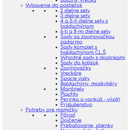
Batohy, vrecká
Vybavenie do postieľok
2 dielne sety
3 dielne sety
4 a 5-ti dielne sety s
baldachýnom
6-ti a 8-mi dielne sety
Sady sa zavinovačkou
zadarmo
Sady komplet s
baldachýnom CL,Š
Výhodné sady s doplnkami
Sady do kolísok
Zavinovačky
Vreckáre
Spacie vaky
Baldachýny, moskytiéry
Mantinely
Plachty
Perinka a vankúš - výplň
Príslušenstvo
Potreby pre mamičky
Pôrod
Dojčenie
Prebaľovanie, plienky