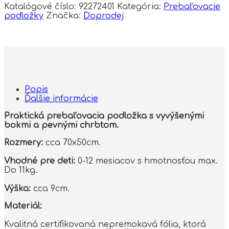
Katalógové číslo:
92272401
Kategória:
Prebaľovacie
podložky
Značka:
Doprodej
Popis
Ďalšie informácie
Praktická prebaľovacia podložka s vyvýšenými
bokmi a pevnými chrbtom.
Rozmery:
cca 70x50cm.
Vhodné pre deti:
0-12 mesiacov s hmotnosťou max.
Do 11kg.
Výška:
cca 9cm.
Materiál:
Kvalitná certifikovaná nepremokavá fólia, ktorá