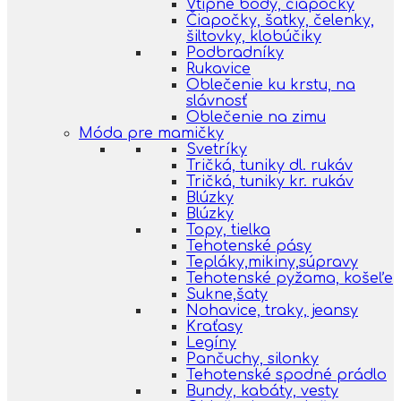
Vtipné body, čiapočky
Čiapočky, šatky, čelenky,
šiltovky, klobúčiky
Podbradníky
Rukavice
Oblečenie ku krstu, na
slávnosť
Oblečenie na zimu
Móda pre mamičky
Svetríky
Tričká, tuniky dl. rukáv
Tričká, tuniky kr. rukáv
Blúzky
Blúzky
Topy, tielka
Tehotenské pásy
Tepláky,mikiny,súpravy
Tehotenské pyžama, košeľe
Sukne,šaty
Nohavice, traky, jeansy
Kraťasy
Legíny
Pančuchy, silonky
Tehotenské spodné prádlo
Bundy, kabáty, vesty