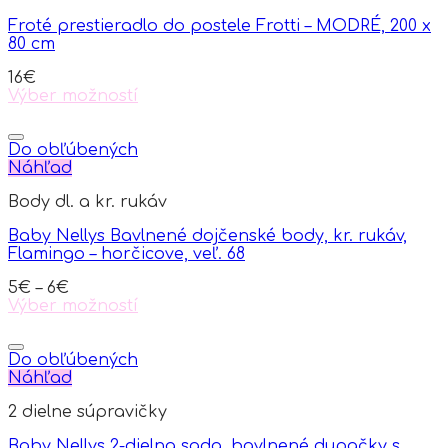
Froté prestieradlo do postele Frotti – MODRÉ, 200 x
80 cm
16
€
Výber možností
This
product
has
Do obľúbených
multiple
Náhľad
variants.
Body dl. a kr. rukáv
The
options
Baby Nellys Bavlnené dojčenské body, kr. rukáv,
may
Flamingo – horčicove, veľ. 68
be
chosen
5
€
–
6
€
on
Výber možností
the
This
product
product
page
has
Do obľúbených
multiple
Náhľad
variants.
2 dielne súpravičky
The
options
Baby Nellys 2-dielna sada, bavlnené dupačky s