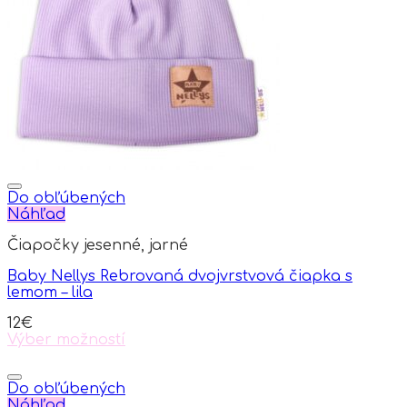
Do obľúbených
Náhľad
Čiapočky jesenné, jarné
Baby Nellys Rebrovaná dvojvrstvová čiapka s
lemom – lila
12
€
Výber možností
This
product
has
Do obľúbených
multiple
Náhľad