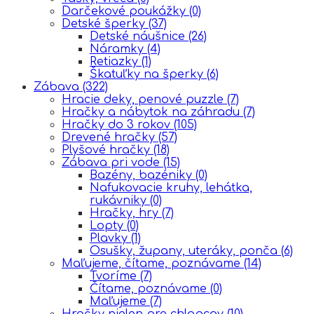
Darčekové poukážky
(0)
Detské šperky
(37)
Detské náušnice
(26)
Náramky
(4)
Retiazky
(1)
Škatuľky na šperky
(6)
Zábava
(322)
Hracie deky, penové puzzle
(7)
Hračky a nábytok na záhradu
(7)
Hračky do 3 rokov
(105)
Drevené hračky
(57)
Plyšové hračky
(18)
Zábava pri vode
(15)
Bazény, bazéniky
(0)
Nafukovacie kruhy, lehátka,
rukávniky
(0)
Hračky, hry
(7)
Lopty
(0)
Plavky
(1)
Osušky, župany, uteráky, ponča
(6)
Maľujeme, čítame, poznávame
(14)
Tvoríme
(7)
Čítame, poznávame
(0)
Maľujeme
(7)
Hračky nielen pre chlapcov
(10)