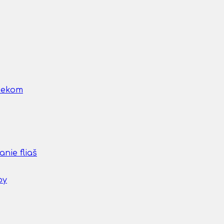
nčekom
nie fliaš
by