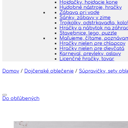
Hojdačky, hojdacie kone
Hudobné nástroje, hračky
Zábava pri vode
Sánky, zábavy v zime
Trojkolky, odstrkavadla, kol
Hračky a nábytok na záhra
Stavebnice, lego, puzzle
Maľujeme, čítame, poznáva
Hračky nielen pre chlapcov
Hračky nielen pre dievčatá
Karneval, prevleky, oslavy
Licenčné hračky, tovar
Domov
/
Dojčenské oblečenie
/
Súpravičky, sety obl
Do obľúbených