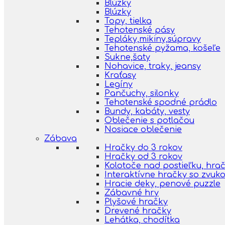
Blúzky
Blúzky
Topy, tielka
Tehotenské pásy
Tepláky,mikiny,súpravy
Tehotenské pyžama, košeľe
Sukne,šaty
Nohavice, traky, jeansy
Kraťasy
Legíny
Pančuchy, silonky
Tehotenské spodné prádlo
Bundy, kabáty, vesty
Oblečenie s potlačou
Nosiace oblečenie
Zábava
Hračky do 3 rokov
Hračky od 3 rokov
Kolotoče nad postieľku, hra
Interaktívne hračky so zvuk
Hracie deky, penové puzzle
Zábavné hry
Plyšové hračky
Drevené hračky
Lehátka, chodítka