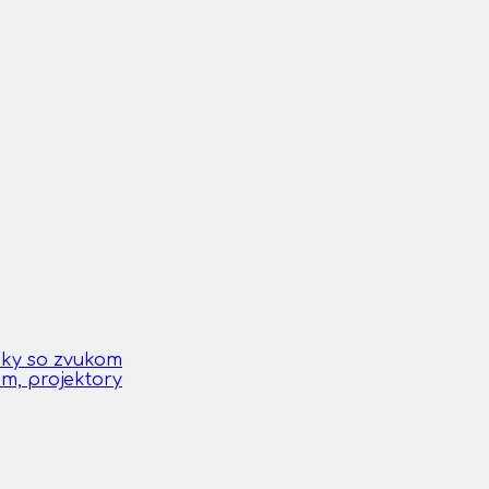
čky so zvukom
om, projektory