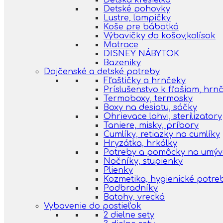
Detská kresielka
Detské pohovky
Lustre, lampičky
Koše pre bábätká
Výbavičky do košov,kolísok
Matrace
DISNEY NÁBYTOK
Bazeniky
Dojčenské a detské potreby
Fľaštičky a hrnčeky
Príslušenstvo k fľašiam, hr
Termoboxy, termosky
Boxy na desiatu, sáčky
Ohrievace lahvi, sterilizatory
Taniere, misky, príbory
Cumlíky, retiazky na cumlíky
Hryzátka, hrkálky
Potreby a pomôcky na umýva
Nočníky, stupienky
Plienky
Kozmetika, hygienické potre
Podbradníky
Batohy, vrecká
Vybavenie do postieľok
2 dielne sety