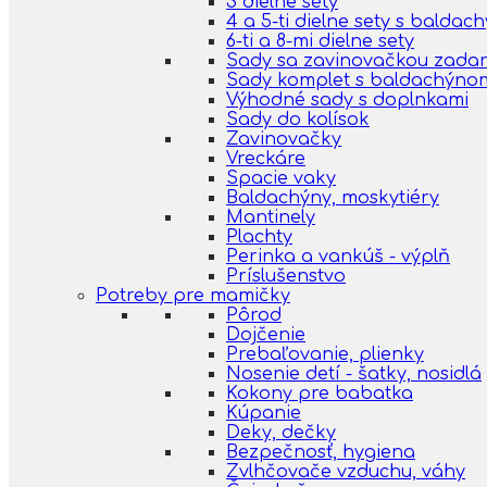
3 dielne sety
4 a 5-ti dielne sety s balda
6-ti a 8-mi dielne sety
Sady sa zavinovačkou zada
Sady komplet s baldachýno
Výhodné sady s doplnkami
Sady do kolísok
Zavinovačky
Vreckáre
Spacie vaky
Baldachýny, moskytiéry
Mantinely
Plachty
Perinka a vankúš - výplň
Príslušenstvo
Potreby pre mamičky
Pôrod
Dojčenie
Prebaľovanie, plienky
Nosenie detí - šatky, nosidlá
Kokony pre babatka
Kúpanie
Deky, dečky
Bezpečnosť, hygiena
Zvlhčovače vzduchu, váhy