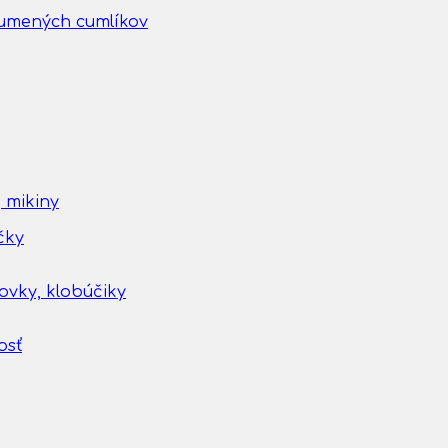
gumených cumlíkov
 mikiny
čky
tovky, klobúčiky
osť