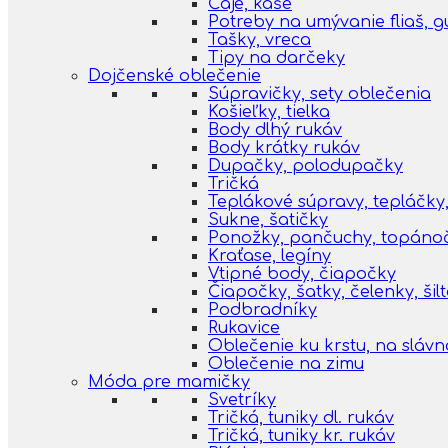
Čaje, kaše
Potreby na umývanie fliaš, 
Tašky, vreca
Tipy na darčeky
Dojčenské oblečenie
Súpravičky, sety oblečenia
Košieľky, tielka
Body dlhý rukáv
Body krátky rukáv
Dupačky, polodupačky
Tričká
Teplákové súpravy, tepláčky,
Sukne, šatičky
Ponožky, pančuchy, topáno
Kraťase, legíny
Vtipné body, čiapočky
Čiapočky, šatky, čelenky, šil
Podbradníky
Rukavice
Oblečenie ku krstu, na slávn
Oblečenie na zimu
Móda pre mamičky
Svetríky
Tričká, tuniky dl. rukáv
Tričká, tuniky kr. rukáv