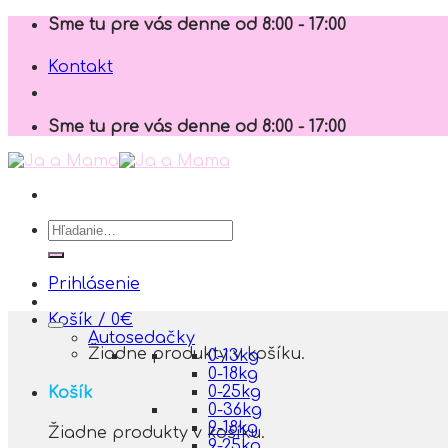
Skip
Sme tu pre vás denne od 8:00 - 17:00
to
content
Kontakt
Sme tu pre vás denne od 8:00 - 17:00
Hľadať:
Prihlásenie
Košík /
0
€
Autosedačky
Žiadne produkty v košíku.
0-13kg
0-18kg
0-25kg
Košík
0-36kg
9-18kg
Žiadne produkty v košíku.
9-25kg