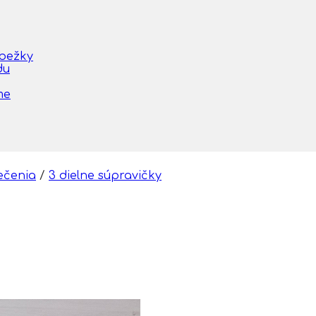
obežky
du
me
ečenia
/
3 dielne súpravičky