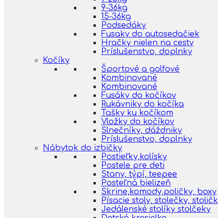
9-36kg
15-36kg
Podsedáky
Fusaky do autosedačiek
Hračky nielen na cesty
Príslušenstvo, doplnky
Kočíky
Športové a golfové
Kombinované
Kombinované
Fusáky do kočíkov
Rukávniky do kočíka
Tašky ku kočíkom
Vložky do kočíkov
Slnečníky, dáždniky
Príslušenstvo, doplnky
Nábytok do izbičky
Postieľky,kolísky
Postele pre deti
Stany, týpí, teepee
Posteľná bielizeň
Skrine,komody,poličky, boxy
Písacie stoly, stolečky, stolič
Jedálenské stolíky stolčeky