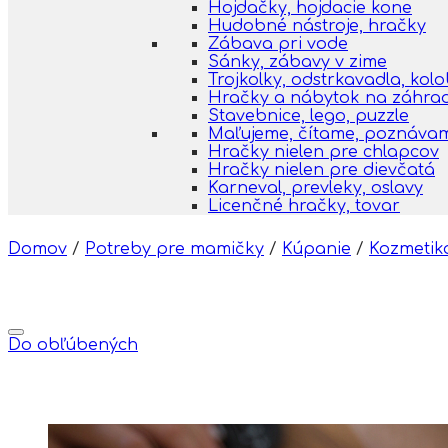
Hojdačky, hojdacie kone
Hudobné nástroje, hračky
Zábava pri vode
Sánky, zábavy v zime
Trojkolky, odstrkavadla, kol
Hračky a nábytok na záhra
Stavebnice, lego, puzzle
Maľujeme, čítame, poznáva
Hračky nielen pre chlapcov
Hračky nielen pre dievčatá
Karneval, prevleky, oslavy
Licenčné hračky, tovar
Domov
/
Potreby pre mamičky
/
Kúpanie
/
Kozmetik
Do obľúbených