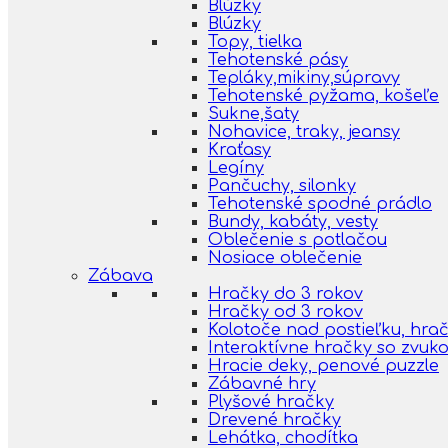
Blúzky
Blúzky
Topy, tielka
Tehotenské pásy
Tepláky,mikiny,súpravy
Tehotenské pyžama, košeľe
Sukne,šaty
Nohavice, traky, jeansy
Kraťasy
Legíny
Pančuchy, silonky
Tehotenské spodné prádlo
Bundy, kabáty, vesty
Oblečenie s potlačou
Nosiace oblečenie
Zábava
Hračky do 3 rokov
Hračky od 3 rokov
Kolotoče nad postieľku, hra
Interaktívne hračky so zvuk
Hracie deky, penové puzzle
Zábavné hry
Plyšové hračky
Drevené hračky
Lehátka, chodítka