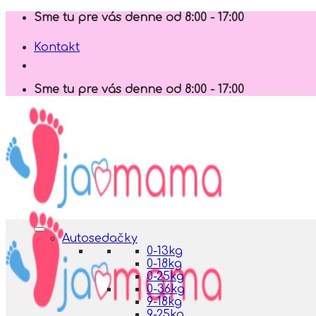
Skip
Sme tu pre vás denne od 8:00 - 17:00
to
content
Kontakt
Sme tu pre vás denne od 8:00 - 17:00
Autosedačky
0-13kg
0-18kg
0-25kg
0-36kg
9-18kg
9-25kg