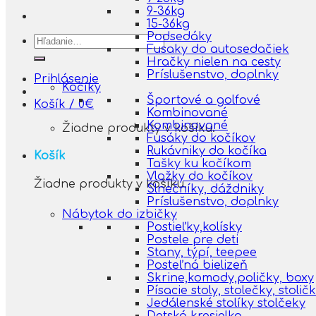
9-36kg
15-36kg
Podsedáky
Hľadať:
Fusaky do autosedačiek
Hračky nielen na cesty
Príslušenstvo, doplnky
Prihlásenie
Kočíky
Športové a golfové
Košík /
0
€
Kombinované
Kombinované
Žiadne produkty v košíku.
Fusáky do kočíkov
Rukávniky do kočíka
Košík
Tašky ku kočíkom
Vložky do kočíkov
Žiadne produkty v košíku.
Slnečníky, dáždniky
Príslušenstvo, doplnky
Nábytok do izbičky
Postieľky,kolísky
Postele pre deti
Stany, týpí, teepee
Posteľná bielizeň
Skrine,komody,poličky, boxy
Písacie stoly, stolečky, stolič
Jedálenské stolíky stolčeky