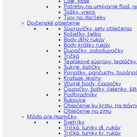
Čaje, kaše
Potreby na umývanie fliaš, 
Tašky, vreca
Tipy na darčeky
Dojčenské oblečenie
Súpravičky, sety oblečenia
Košieľky, tielka
Body dlhý rukáv
Body krátky rukáv
Dupačky, polodupačky
Tričká
Teplákové súpravy, tepláčky,
Sukne, šatičky
Ponožky, pančuchy, topáno
Kraťase, legíny
Vtipné body, čiapočky
Čiapočky, šatky, čelenky, šil
Podbradníky
Rukavice
Oblečenie ku krstu, na slávn
Oblečenie na zimu
Móda pre mamičky
Svetríky
Tričká, tuniky dl. rukáv
Tričká, tuniky kr. rukáv