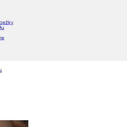
obežky
du
me
a