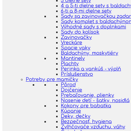
3 dielne sety
4 a 5-ti dielne sety s balda
6-ti a 8-mi dielne sety
Sady sa zavinovačkou zada
Sady komplet s baldachýno
Výhodné sady s doplnkami
Sady do kolísok
Zavinovačky
Vreckáre
Spacie vaky
Baldachýny, moskytiéry
Mantinely
Plachty
Perinka a vankúš - výplň
Príslušenstvo
Potreby pre mamičky
Pôrod
Dojčenie
Prebaľovanie, plienky
Nosenie detí - šatky, nosidlá
Kokony pre babatka
Kúpanie
Deky, dečky
Bezpečnosť, hygiena
Zvlhčovače vzduchu, váhy