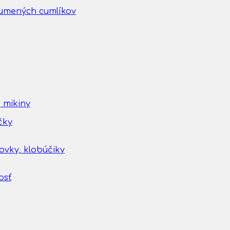
gumených cumlíkov
 mikiny
čky
tovky, klobúčiky
osť