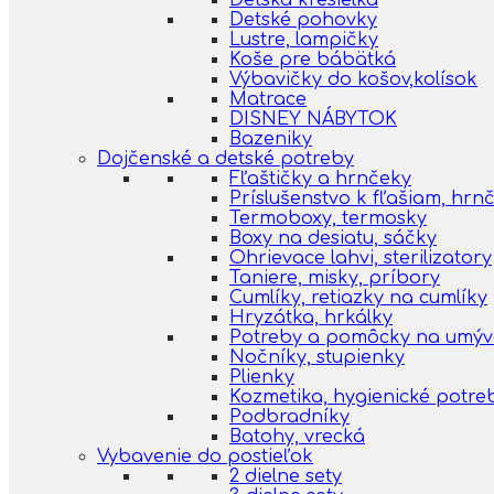
Detská kresielka
Detské pohovky
Lustre, lampičky
Koše pre bábätká
Výbavičky do košov,kolísok
Matrace
DISNEY NÁBYTOK
Bazeniky
Dojčenské a detské potreby
Fľaštičky a hrnčeky
Príslušenstvo k fľašiam, hr
Termoboxy, termosky
Boxy na desiatu, sáčky
Ohrievace lahvi, sterilizatory
Taniere, misky, príbory
Cumlíky, retiazky na cumlíky
Hryzátka, hrkálky
Potreby a pomôcky na umýva
Nočníky, stupienky
Plienky
Kozmetika, hygienické potre
Podbradníky
Batohy, vrecká
Vybavenie do postieľok
2 dielne sety