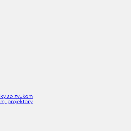
čky so zvukom
om, projektory