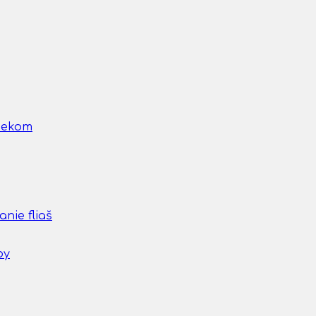
nčekom
nie fliaš
by