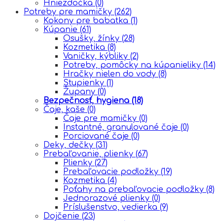
Hniezdočka
(0)
Potreby pre mamičky
(262)
Kokony pre babatka
(1)
Kúpanie
(61)
Osušky, žínky
(28)
Kozmetika
(8)
Vaničky, kýbliky
(2)
Potreby, pomôcky na kúpanieliky
(14)
Hračky nielen do vody
(8)
Stupienky
(1)
Župany
(0)
Bezpečnosť, hygiena
(18)
Čaje, kaše
(0)
Čaje pre mamičky
(0)
Instantné, granulované čaje
(0)
Porciované čaje
(0)
Deky, dečky
(31)
Prebaľovanie, plienky
(67)
Plienky
(27)
Prebaľovacie podložky
(19)
Kozmetika
(4)
Poťahy na prebaľovacie podložky
(8)
Jednorazové plienky
(0)
Príslušenstvo, vedierka
(9)
Dojčenie
(23)