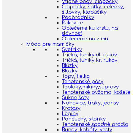
Vtipné body, čiapočky
Čiapočky, šatky, čelenky,
šiltovky, klobúčiky
Podbradníky
Rukavice
Oblečenie ku krstu, na
slávnosť
Oblečenie na zimu
Móda pre mamičky
Svetríky
Tričká, tuniky dl. rukáv
Tričká, tuniky kr. rukáv
Blúzky
Blúzky
Topy, tielka
Tehotenské pásy
Tepláky,mikiny,súpravy
Tehotenské pyžama, košeľe
Sukne,šaty
Nohavice, traky, jeansy
Kraťasy
Legíny
Pančuchy, silonky
Tehotenské spodné prádlo
Bundy, kabáty, vesty