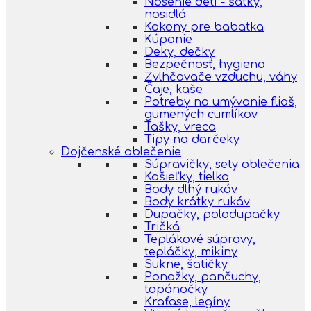
Nosenie detí - šatky,
nosidlá
Kokony pre babatka
Kúpanie
Deky, dečky
Bezpečnosť, hygiena
Zvlhčovače vzduchu, váhy
Čaje, kaše
Potreby na umývanie fliaš,
gumených cumlíkov
Tašky, vreca
Tipy na darčeky
Dojčenské oblečenie
Súpravičky, sety oblečenia
Košieľky, tielka
Body dlhý rukáv
Body krátky rukáv
Dupačky, polodupačky
Tričká
Teplákové súpravy,
tepláčky, mikiny
Sukne, šatičky
Ponožky, pančuchy,
topánočky
Kraťase, legíny