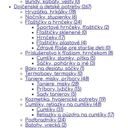
Bundy, kabáty, vesty
(0)
Dojčenské a detské potreby
(267)
Hryzátka, hrkálky
(78)
Nočníky, stupienky
(6)
Fľaštičky a hrnčeky
(24)
Športové hrnčeky, fľaštičky
(2)
Fľaštičky sklenené
(0)
Hrnčeky
(17)
Fľaštičky plastové
(4)
Zdravé fľaše pre staršie deti
(0)
Príslušenstvo k fľašiam, hrnčekom
(8)
Cumlíky, slamky, pítka
(5)
Sáčky, poháriky a iné
(3)
Boxy na desiatu, sáčky
(1)
Termoboxy, termosky
(0)
Taniere, misky, príbory
(48)
Taniere, misky
(28)
Príbory, lyžičky
(15)
Sady tanierov
(5)
Kozmetika, hygienické potreby
(19)
Cumlíky, retiazky na cumlíky
(48)
Cumlíky
(31)
Retiazky a púzdra na cumlíky
(17)
Podbradníky
(24)
Batohy, vrecká
(2)