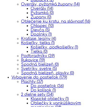
Overály, pyžamká,župany
(14)
Overály
(14)
Pyžamká
(0)
Župany
(0)
Oblečenie ku krstu, na slávnosť
(16)
Chlapec
(10)
Dievča
(5)
Doplnky
(1)
Kraťase, legíny
(4)
Košieľky, tielka
(1)
Košieľky, podkošieľky
(1)
Tielka
(0)
Podbradníky
(39)
Rukavice
(19)
Spodná bielizeň
(0)
Svetríky, svetre
(5)
Spodná bielizeň, plavky
(0)
Vybavenie do postieľok
(179)
Plachty
(37)
Do postieľok
(36)
Do kolísok
(1)
2 dielne sety
(34)
Klasické obliečky
(1)
Obliečky k vankúšikovým