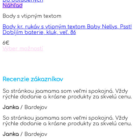
Do obľúbených
Náhľad
Body s vtipným textom
Body kr. rukáv s vtipným textom Baby Nellys, Psst!
Dobíjím baterie, kluk, veľ. 86
6
€
Výber možností
This
product
has
multiple
variants.
Recenzie zákazníkov
The
options
So stránkou jaamama som veľmi spokojná. Vždy
may
rýchle dodanie a krásne produkty za skvelú cenu.
be
chosen
Janka
/
Bardejov
on
the
So stránkou jaamama som veľmi spokojná. Vždy
product
rýchle dodanie a krásne produkty za skvelú cenu.
page
Janka
/
Bardejov