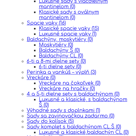
Luxusné sady s viacdielnym
mantinelom
(0)
Klasické sady s oválnym
mantinelom
(0)
Spacie vaky
(16)
Klasické spacie vaky
(15)
Luxusné spacie vaky
(1)
Baldachýny, moskytiéry
(0)
Moskytiéry
(0)
Baldachýny Š
(0)
Baldachýny CL
(0)
6-ti a 8-mi dielne sety
(0)
6-ti dielne sety
(0)
Perinka a vankúš – výplň
(3)
Vreckáre
(0)
Vreckáre na čokoľvek
(0)
Vreckáre na hračky
(0)
4 a 5-ti dielne sety s baldachýnom
(0)
Luxusné a klasické, s baldachýnom
Š
(0)
Výhodné sady s doplnkami
(1)
Sady sa zavinovačkou zadarmo
(0)
Sady do kolísok
(5)
Sady komplet s baldachýnom CL,Š
(0)
Luxusné a klasické,baldachýn CL
(0)