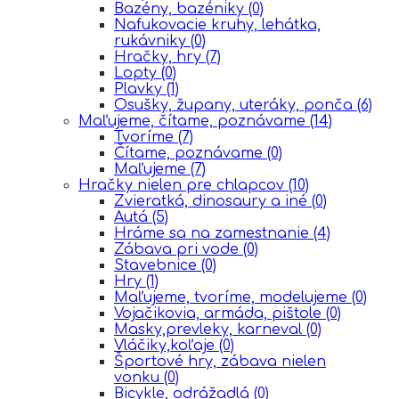
Bazény, bazéniky
(0)
Nafukovacie kruhy, lehátka,
rukávniky
(0)
Hračky, hry
(7)
Lopty
(0)
Plavky
(1)
Osušky, župany, uteráky, ponča
(6)
Maľujeme, čítame, poznávame
(14)
Tvoríme
(7)
Čítame, poznávame
(0)
Maľujeme
(7)
Hračky nielen pre chlapcov
(10)
Zvieratká, dinosaury a iné
(0)
Autá
(5)
Hráme sa na zamestnanie
(4)
Zábava pri vode
(0)
Stavebnice
(0)
Hry
(1)
Maľujeme, tvoríme, modelujeme
(0)
Vojačikovia, armáda, pištole
(0)
Masky,prevleky, karneval
(0)
Vláčiky,koľaje
(0)
Športové hry, zábava nielen
vonku
(0)
Bicykle, odrážadlá
(0)