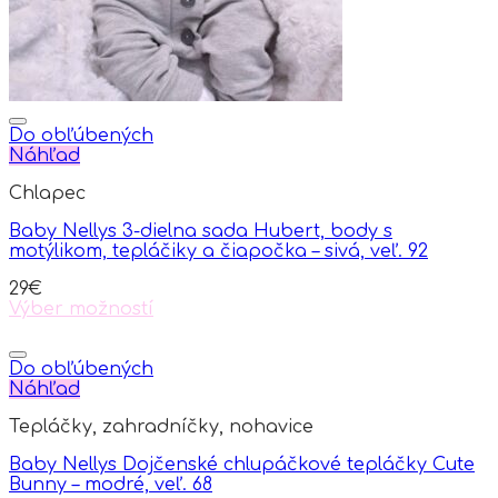
product
page
Do obľúbených
Náhľad
Chlapec
Baby Nellys 3-dielna sada Hubert, body s
motýlikom, tepláčiky a čiapočka – sivá, veľ. 92
29
€
Výber možností
This
product
has
Do obľúbených
multiple
Náhľad
variants.
Tepláčky, zahradníčky, nohavice
The
options
Baby Nellys Dojčenské chlupáčkové tepláčky Cute
may
Bunny – modré, veľ. 68
be