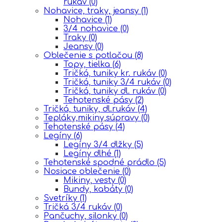
rukáv
(0)
Nohavice, traky, jeansy
(1)
Nohavice
(1)
3/4 nohavice
(0)
Traky
(0)
Jeansy
(0)
Oblečenie s potlačou
(8)
Topy, tielka
(6)
Tričká, tuniky kr. rukáv
(0)
Tričká, tuniky 3/4 rukáv
(0)
Tričká, tuniky dl. rukáv
(0)
Tehotenské pásy
(2)
Tričká, tuniky, dl.rukáv
(4)
Tepláky,mikiny,súpravy
(0)
Tehotenské pásy
(4)
Legíny
(6)
Legíny 3/4 dlžky
(5)
Legíny dlhé
(1)
Tehotenské spodné prádlo
(5)
Nosiace oblečenie
(0)
Mikiny, vesty
(0)
Bundy, kabáty
(0)
Svetríky
(1)
Tričká 3/4 rukáv
(0)
Pančuchy, silonky
(0)