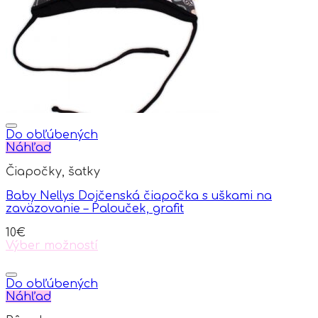
be
chosen
on
the
product
page
Do obľúbených
Náhľad
Čiapočky, šatky
Baby Nellys Dojčenská čiapočka s uškami na
zaväzovanie – Palouček, grafit
10
€
Výber možností
This
product
has
Do obľúbených
multiple
Náhľad
variants.