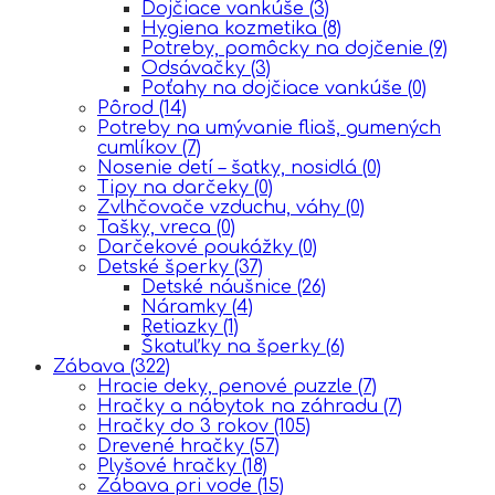
Dojčiace vankúše
(3)
Hygiena kozmetika
(8)
Potreby, pomôcky na dojčenie
(9)
Odsávačky
(3)
Poťahy na dojčiace vankúše
(0)
Pôrod
(14)
Potreby na umývanie fliaš, gumených
cumlíkov
(7)
Nosenie detí – šatky, nosidlá
(0)
Tipy na darčeky
(0)
Zvlhčovače vzduchu, váhy
(0)
Tašky, vreca
(0)
Darčekové poukážky
(0)
Detské šperky
(37)
Detské náušnice
(26)
Náramky
(4)
Retiazky
(1)
Škatuľky na šperky
(6)
Zábava
(322)
Hracie deky, penové puzzle
(7)
Hračky a nábytok na záhradu
(7)
Hračky do 3 rokov
(105)
Drevené hračky
(57)
Plyšové hračky
(18)
Zábava pri vode
(15)