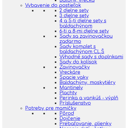
Batohy, vrecká
Vybavenie do postieľok
2 dielne sety
3 dielne sety
4 a 5-ti dielne sety s
baldachýnom
6-ti a 8-mi dielne sety
Sady sa zavinovačkou
zadarmo
Sady komplet s
baldachýnom CL,Š
Výhodné sady s doplnkami
Sady do kolísok
Zavinovačky
Vreckáre
Spacie vaky
Baldachýny, moskytiéry
Mantinely
Plachty
Perinka a vankúš - výplň
Príslušenstvo
Potreby pre mamičky
Pôrod
Dojčenie
Prebaľovanie, plienky