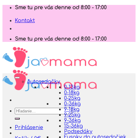
Skip
Sme tu pre vás denne od 8:00 - 17:00
to
content
Kontakt
Sme tu pre vás denne od 8:00 - 17:00
Autosedačky
0-13kg
0-18kg
0-25kg
0-36kg
9-18kg
Hľadať:
9-25kg
9-36kg
15-36kg
Prihlásenie
Podsedáky
Fusaky do autosedačiek