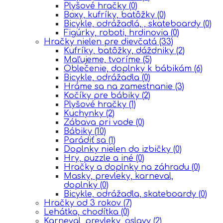
Plyšové hračky
(0)
Boxy, kufríky, batôžky
(0)
Bicykle, odrážadlá, , skateboardy
(0)
Figúrky, roboti, hrdinovia
(0)
Hračky nielen pre dievčatá
(33)
Kufríky, batôžky, dáždniky
(2)
Maľujeme, tvoríme
(5)
Oblečenie, doplnky k bábikám
(6)
Bicykle, odrážadla
(0)
Hráme sa na zamestnanie
(3)
Kočíky pre bábiky
(2)
Plyšové hračky
(1)
Kuchynky
(2)
Zábava pri vode
(0)
Bábiky
(10)
Parádiť sa
(1)
Doplnky nielen do izbičky
(0)
Hry, puzzle a iné
(0)
Hračky a doplnky na záhradu
(0)
Masky, prevleky, karneval,
doplnky
(0)
Bicykle, odrážadla, skateboardy
(0)
Hračky od 3 rokov
(7)
Lehátka, chodítka
(0)
Karneval, prevleky, oslavy
(2)