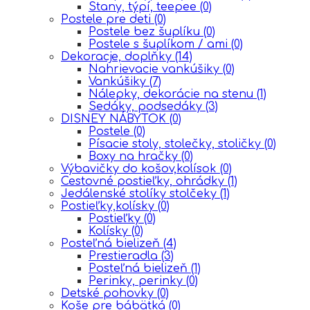
Stany, týpí, teepee
(0)
Postele pre deti
(0)
Postele bez šuplíku
(0)
Postele s šuplíkom / ami
(0)
Dekoracje, doplňky
(14)
Nahrievacie vankúšiky
(0)
Vankúšiky
(7)
Nálepky, dekorácie na stenu
(1)
Sedáky, podsedáky
(3)
DISNEY NÁBYTOK
(0)
Postele
(0)
Písacie stoly, stolečky, stoličky
(0)
Boxy na hračky
(0)
Výbavičky do košov,kolísok
(0)
Cestovné postieľky, ohrádky
(1)
Jedálenské stolíky stolčeky
(1)
Postieľky,kolísky
(0)
Postieľky
(0)
Kolísky
(0)
Posteľná bielizeň
(4)
Prestieradla
(3)
Posteľná bielizeň
(1)
Perinky, perinky
(0)
Detské pohovky
(0)
Koše pre bábätká
(0)