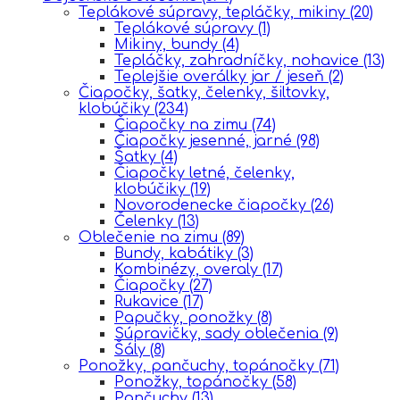
Teplákové súpravy, tepláčky, mikiny
(20)
Teplákové súpravy
(1)
Mikiny, bundy
(4)
Tepláčky, zahradníčky, nohavice
(13)
Teplejšie overálky jar / jeseň
(2)
Čiapočky, šatky, čelenky, šiltovky,
klobúčiky
(234)
Čiapočky na zimu
(74)
Čiapočky jesenné, jarné
(98)
Šatky
(4)
Čiapočky letné, čelenky,
klobúčiky
(19)
Novorodenecke čiapočky
(26)
Čelenky
(13)
Oblečenie na zimu
(89)
Bundy, kabátiky
(3)
Kombinézy, overaly
(17)
Čiapočky
(27)
Rukavice
(17)
Papučky, ponožky
(8)
Súpravičky, sady oblečenia
(9)
Šály
(8)
Ponožky, pančuchy, topánočky
(71)
Ponožky, topánočky
(58)
Pančuchy
(13)