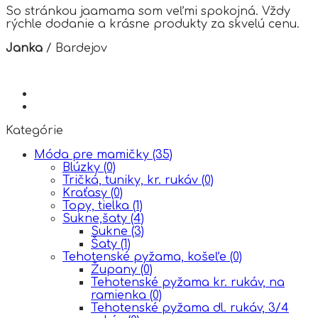
So stránkou jaamama som veľmi spokojná. Vždy
rýchle dodanie a krásne produkty za skvelú cenu.
Janka
/
Bardejov
Kategórie
Móda pre mamičky
(35)
Blúzky
(0)
Tričká, tuniky, kr. rukáv
(0)
Kraťasy
(0)
Topy, tielka
(1)
Sukne,šaty
(4)
Sukne
(3)
Šaty
(1)
Tehotenské pyžama, košeľe
(0)
Župany
(0)
Tehotenské pyžama kr. rukáv, na
ramienka
(0)
Tehotenské pyžama dl. rukáv, 3/4