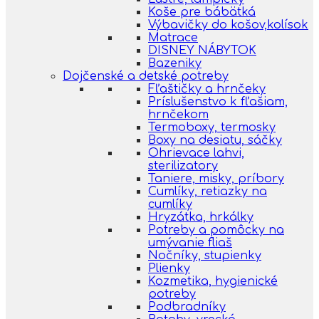
Koše pre bábätká
Výbavičky do košov,kolísok
Matrace
DISNEY NÁBYTOK
Bazeniky
Dojčenské a detské potreby
Fľaštičky a hrnčeky
Príslušenstvo k fľašiam,
hrnčekom
Termoboxy, termosky
Boxy na desiatu, sáčky
Ohrievace lahvi,
sterilizatory
Taniere, misky, príbory
Cumlíky, retiazky na
cumlíky
Hryzátka, hrkálky
Potreby a pomôcky na
umývanie fliaš
Nočníky, stupienky
Plienky
Kozmetika, hygienické
potreby
Podbradníky