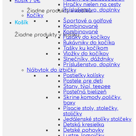
Košík /
0
€
Hračky nielen na cesty
Príslušenstvo, doplnky
Žiadne produkty v košíku.
Kočíky
Športové a golfové
Košík
Kombinované
Kombinované
Žiadne produkty v košíku.
Fusáky do kočíkov
Rukávniky do kočíka
Tašky ku kočíkom
Vložky do kočíkov
Slnečníky, dáždniky
Príslušenstvo, doplnky
Nábytok do izbičky
Postieľky,kolísky
Postele pre deti
Stany, týpí, teepee
Posteľná bielizeň
Skrine,komody,poličky,
boxy
Písacie stoly, stolečky,
stoličky
Jedálenské stolíky stolčeky
Detská kresielka
Detské pohovky
Lustre, lampičky