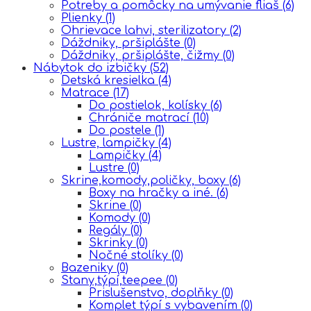
Potreby a pomôcky na umývanie fliaš
(6)
Plienky
(1)
Ohrievace lahvi, sterilizatory
(2)
Dáždniky, pršiplášte
(0)
Dáždniky, pršiplášte, čižmy
(0)
Nábytok do izbičky
(52)
Detská kresielka
(4)
Matrace
(17)
Do postielok, kolísky
(6)
Chrániče matrací
(10)
Do postele
(1)
Lustre, lampičky
(4)
Lampičky
(4)
Lustre
(0)
Skrine,komody,poličky, boxy
(6)
Boxy na hračky a iné.
(6)
Skrine
(0)
Komody
(0)
Regály
(0)
Skrinky
(0)
Nočné stolíky
(0)
Bazeniky
(0)
Stany,týpí,teepee
(0)
Prislušenstvo, doplňky
(0)
Komplet týpí s vybavením
(0)