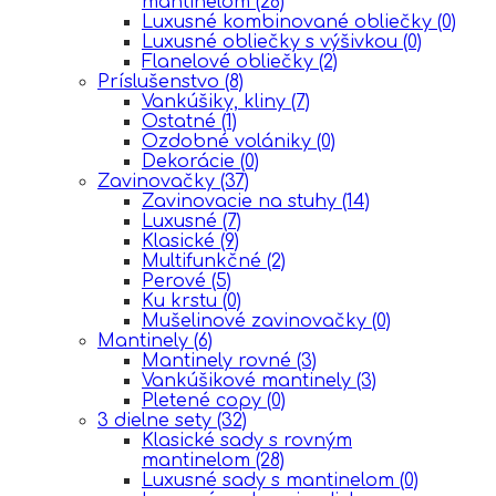
mantinelom
(28)
Luxusné kombinované obliečky
(0)
Luxusné obliečky s výšivkou
(0)
Flanelové obliečky
(2)
Príslušenstvo
(8)
Vankúšiky, kliny
(7)
Ostatné
(1)
Ozdobné volániky
(0)
Dekorácie
(0)
Zavinovačky
(37)
Zavinovacie na stuhy
(14)
Luxusné
(7)
Klasické
(9)
Multifunkčné
(2)
Perové
(5)
Ku krstu
(0)
Mušelinové zavinovačky
(0)
Mantinely
(6)
Mantinely rovné
(3)
Vankúšikové mantinely
(3)
Pletené copy
(0)
3 dielne sety
(32)
Klasické sady s rovným
mantinelom
(28)
Luxusné sady s mantinelom
(0)