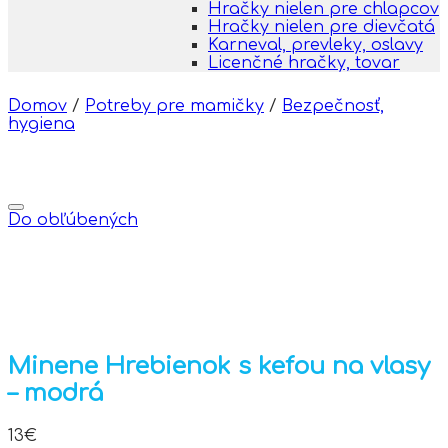
Hračky nielen pre chlapcov
Hračky nielen pre dievčatá
Karneval, prevleky, oslavy
Licenčné hračky, tovar
Domov
/
Potreby pre mamičky
/
Bezpečnosť,
hygiena
Do obľúbených
Minene Hrebienok s kefou na vlasy
– modrá
13
€