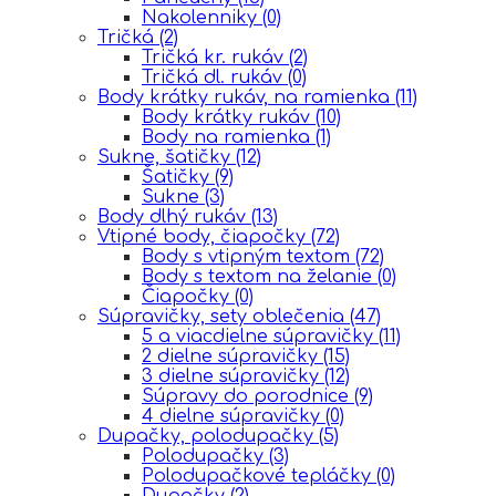
Nakolenniky
(0)
Tričká
(2)
Tričká kr. rukáv
(2)
Tričká dl. rukáv
(0)
Body krátky rukáv, na ramienka
(11)
Body krátky rukáv
(10)
Body na ramienka
(1)
Sukne, šatičky
(12)
Šatičky
(9)
Sukne
(3)
Body dlhý rukáv
(13)
Vtipné body, čiapočky
(72)
Body s vtipným textom
(72)
Body s textom na želanie
(0)
Čiapočky
(0)
Súpravičky, sety oblečenia
(47)
5 a viacdielne súpravičky
(11)
2 dielne súpravičky
(15)
3 dielne súpravičky
(12)
Súpravy do porodnice
(9)
4 dielne súpravičky
(0)
Dupačky, polodupačky
(5)
Polodupačky
(3)
Polodupačkové tepláčky
(0)
Dupačky
(2)