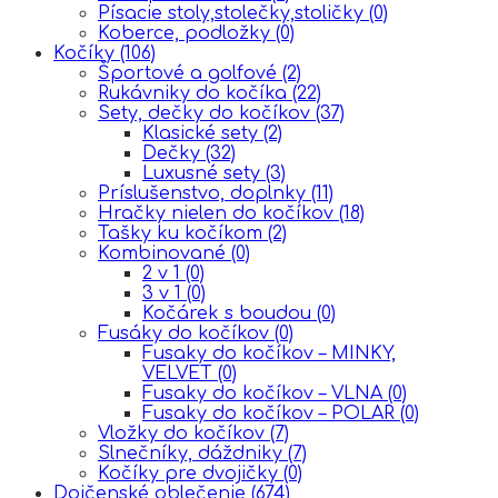
Písacie stoly,stolečky,stoličky
(0)
Koberce, podložky
(0)
Kočíky
(106)
Športové a golfové
(2)
Rukávniky do kočíka
(22)
Sety, dečky do kočíkov
(37)
Klasické sety
(2)
Dečky
(32)
Luxusné sety
(3)
Príslušenstvo, doplnky
(11)
Hračky nielen do kočíkov
(18)
Tašky ku kočíkom
(2)
Kombinované
(0)
2 v 1
(0)
3 v 1
(0)
Kočárek s boudou
(0)
Fusáky do kočíkov
(0)
Fusaky do kočíkov – MINKY,
VELVET
(0)
Fusaky do kočíkov – VLNA
(0)
Fusaky do kočíkov – POLAR
(0)
Vložky do kočíkov
(7)
Slnečníky, dáždniky
(7)
Kočíky pre dvojičky
(0)
Dojčenské oblečenie
(674)