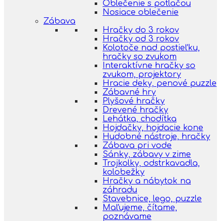
Oblečenie s potlačou
Nosiace oblečenie
Zábava
Hračky do 3 rokov
Hračky od 3 rokov
Kolotoče nad postieľku,
hračky so zvukom
Interaktívne hračky so
zvukom, projektory
Hracie deky, penové puzzle
Zábavné hry
Plyšové hračky
Drevené hračky
Lehátka, chodítka
Hojdačky, hojdacie kone
Hudobné nástroje, hračky
Zábava pri vode
Sánky, zábavy v zime
Trojkolky, odstrkavadla,
kolobežky
Hračky a nábytok na
záhradu
Stavebnice, lego, puzzle
Maľujeme, čítame,
poznávame