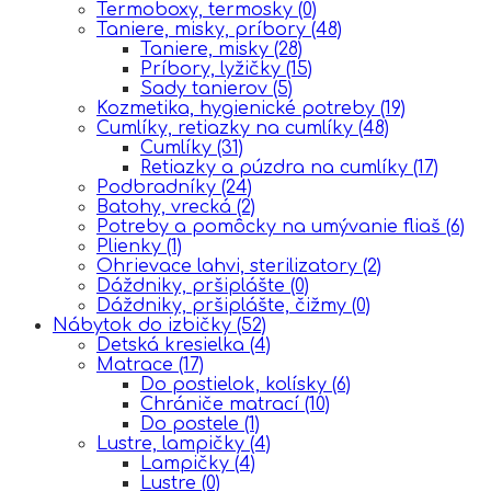
Termoboxy, termosky
(0)
Taniere, misky, príbory
(48)
Taniere, misky
(28)
Príbory, lyžičky
(15)
Sady tanierov
(5)
Kozmetika, hygienické potreby
(19)
Cumlíky, retiazky na cumlíky
(48)
Cumlíky
(31)
Retiazky a púzdra na cumlíky
(17)
Podbradníky
(24)
Batohy, vrecká
(2)
Potreby a pomôcky na umývanie fliaš
(6)
Plienky
(1)
Ohrievace lahvi, sterilizatory
(2)
Dáždniky, pršiplášte
(0)
Dáždniky, pršiplášte, čižmy
(0)
Nábytok do izbičky
(52)
Detská kresielka
(4)
Matrace
(17)
Do postielok, kolísky
(6)
Chrániče matrací
(10)
Do postele
(1)
Lustre, lampičky
(4)
Lampičky
(4)
Lustre
(0)