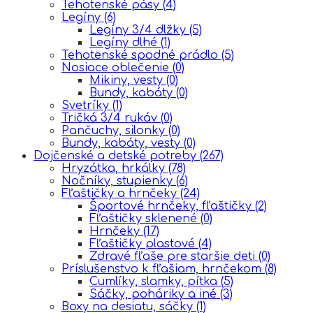
Tehotenské pásy
(4)
Legíny
(6)
Legíny 3/4 dlžky
(5)
Legíny dlhé
(1)
Tehotenské spodné prádlo
(5)
Nosiace oblečenie
(0)
Mikiny, vesty
(0)
Bundy, kabáty
(0)
Svetríky
(1)
Tričká 3/4 rukáv
(0)
Pančuchy, silonky
(0)
Bundy, kabáty, vesty
(0)
Dojčenské a detské potreby
(267)
Hryzátka, hrkálky
(78)
Nočníky, stupienky
(6)
Fľaštičky a hrnčeky
(24)
Športové hrnčeky, fľaštičky
(2)
Fľaštičky sklenené
(0)
Hrnčeky
(17)
Fľaštičky plastové
(4)
Zdravé fľaše pre staršie deti
(0)
Príslušenstvo k fľašiam, hrnčekom
(8)
Cumlíky, slamky, pítka
(5)
Sáčky, poháriky a iné
(3)
Boxy na desiatu, sáčky
(1)