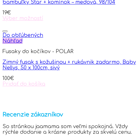
bambuľky Star + komínok – medová, 98/104
be
chosen
19
€
on
Výber možností
the
This
product
product
page
has
Do obľúbených
multiple
Náhľad
variants.
Fusaky do kočíkov - POLAR
The
options
Zimný fusak s kožušinou + rukávnik zadarmo, Baby
may
Nellys, 50 x 100cm, sivý
be
chosen
100
€
on
Pridať do košíka
the
product
page
Recenzie zákazníkov
So stránkou jaamama som veľmi spokojná. Vždy
rýchle dodanie a krásne produkty za skvelú cenu.