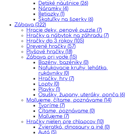
Detské náušnice
(26)
Náramky
(4)
Retiazky
(1)
Škatuľky na šperky
(6)
Zábava
(322)
Hracie deky, penové puzzle
(7)
Hračky a nábytok na záhradu
(7)
Hračky do 3 rokov
(105)
Drevené hračky
(57)
Plyšové hračky
(18)
Zábava pri vode
(15)
Bazény, bazéniky
(0)
Nafukovacie kruhy, lehátka,
rukávniky
(0)
Hračky, hry
(7)
Lopty
(0)
Plavky
(1)
Osušky, župany, uteráky, ponča
(6)
Maľujeme, čítame, poznávame
(14)
Tvoríme
(7)
Čítame, poznávame
(0)
Maľujeme
(7)
Hračky nielen pre chlapcov
(10)
Zvieratká, dinosaury a iné
(0)
Autá
(5)