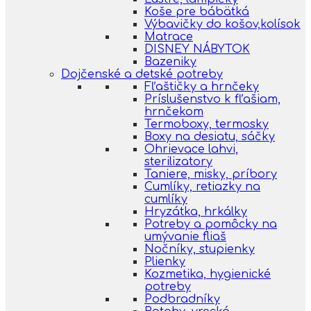
Koše pre bábätká
Výbavičky do košov,kolísok
Matrace
DISNEY NÁBYTOK
Bazeniky
Dojčenské a detské potreby
Fľaštičky a hrnčeky
Príslušenstvo k fľašiam,
hrnčekom
Termoboxy, termosky
Boxy na desiatu, sáčky
Ohrievace lahvi,
sterilizatory
Taniere, misky, príbory
Cumlíky, retiazky na
cumlíky
Hryzátka, hrkálky
Potreby a pomôcky na
umývanie fliaš
Nočníky, stupienky
Plienky
Kozmetika, hygienické
potreby
Podbradníky