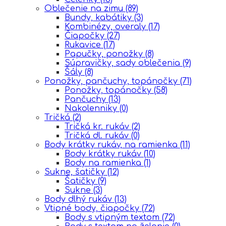
Oblečenie na zimu
(89)
Bundy, kabátiky
(3)
Kombinézy, overaly
(17)
Čiapočky
(27)
Rukavice
(17)
Papučky, ponožky
(8)
Súpravičky, sady oblečenia
(9)
Šály
(8)
Ponožky, pančuchy, topánočky
(71)
Ponožky, topánočky
(58)
Pančuchy
(13)
Nakolenniky
(0)
Tričká
(2)
Tričká kr. rukáv
(2)
Tričká dl. rukáv
(0)
Body krátky rukáv, na ramienka
(11)
Body krátky rukáv
(10)
Body na ramienka
(1)
Sukne, šatičky
(12)
Šatičky
(9)
Sukne
(3)
Body dlhý rukáv
(13)
Vtipné body, čiapočky
(72)
Body s vtipným textom
(72)