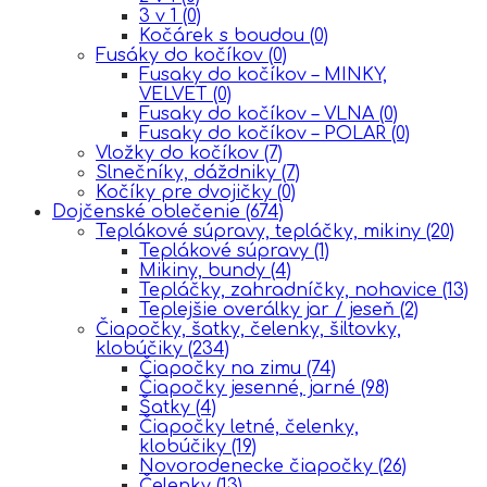
3 v 1
(0)
Kočárek s boudou
(0)
Fusáky do kočíkov
(0)
Fusaky do kočíkov – MINKY,
VELVET
(0)
Fusaky do kočíkov – VLNA
(0)
Fusaky do kočíkov – POLAR
(0)
Vložky do kočíkov
(7)
Slnečníky, dáždniky
(7)
Kočíky pre dvojičky
(0)
Dojčenské oblečenie
(674)
Teplákové súpravy, tepláčky, mikiny
(20)
Teplákové súpravy
(1)
Mikiny, bundy
(4)
Tepláčky, zahradníčky, nohavice
(13)
Teplejšie overálky jar / jeseň
(2)
Čiapočky, šatky, čelenky, šiltovky,
klobúčiky
(234)
Čiapočky na zimu
(74)
Čiapočky jesenné, jarné
(98)
Šatky
(4)
Čiapočky letné, čelenky,
klobúčiky
(19)
Novorodenecke čiapočky
(26)
Čelenky
(13)