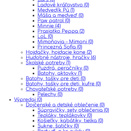
Ĺadové kráľovstvo
(0)
Medvedík Pú
(1)
Máša a medveď
(0)
Paw patrol
(0)
Minnie
(4)
Prasiatko Peppa
(2)
LoL
(0)
Mimoňovia – Mimoni
(0)
Princezná Sofia
(0)
Hojdačky, hojdacie kone
(2)
Hudobné nástroje, hračky
(6)
Školské potreby
(1)
Puzdrá, peračníky
(0)
Batohy, aktovky
(1)
Batohy, tašky pre deti
(0)
Batohy, tašky pre deti, kufre
(0)
Chovateľské potreby
(0)
Pelechy
(0)
Výpredaj
(0)
Dojčenské a detské oblečenie
(0)
Súpravičky, sety oblečenia
(0)
Tepláky, teplákovky
(0)
Košieľky, kabátiky, tielka
(0)
Sukne, šatičky
(0)