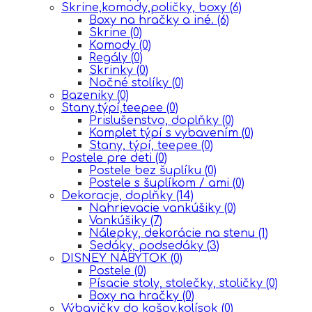
Skrine,komody,poličky, boxy
(6)
Boxy na hračky a iné.
(6)
Skrine
(0)
Komody
(0)
Regály
(0)
Skrinky
(0)
Nočné stolíky
(0)
Bazeniky
(0)
Stany,týpí,teepee
(0)
Prislušenstvo, doplňky
(0)
Komplet týpí s vybavením
(0)
Stany, týpí, teepee
(0)
Postele pre deti
(0)
Postele bez šuplíku
(0)
Postele s šuplíkom / ami
(0)
Dekoracje, doplňky
(14)
Nahrievacie vankúšiky
(0)
Vankúšiky
(7)
Nálepky, dekorácie na stenu
(1)
Sedáky, podsedáky
(3)
DISNEY NÁBYTOK
(0)
Postele
(0)
Písacie stoly, stolečky, stoličky
(0)
Boxy na hračky
(0)
Výbavičky do košov,kolísok
(0)