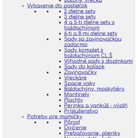
Batohy, vrecká
Vybavenie do postieľok
2 dielne sety
3 dielne sety
4 a 5-ti dielne sety s
baldachýnom
6-ti a 8-mi dielne sety
Sady sa zavinovačkou
zadarmo
Sady komplet s
baldachýnom CL,Š
Výhodné sady s doplnkami
Sady do kolísok
Zavinovačky
Vreckáre
Spacie vaky
Baldachýny, moskytiéry
Mantinely
Plachty
Perinka a vankúš - výplň
Príslušenstvo
Potreby pre mamičky
Pôrod
Dojčenie
Prebaľovanie, plienky