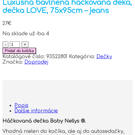
Luxusná bavlnená háčkovaná deka,
dečka LOVE, 75x95cm – jeans
27
€
Na sklade už iba 4
množstvo
Luxusná
Pridať do košíka
bavlnená
Katalógové číslo:
93522801
Kategória:
Dečky
háčkovaná
Značka:
Doprodej
deka,
dečka
LOVE,
75x95cm
-
jeans
Popis
Ďalšie informácie
Háčkovaná dečka Baby Nellys ®.
Vhodná nielen do kočíka, ale aj do autosedačky,