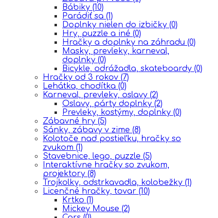
Bábiky
(10)
Parádiť sa
(1)
Doplnky nielen do izbičky
(0)
Hry, puzzle a iné
(0)
Hračky a doplnky na záhradu
(0)
Masky, prevleky, karneval,
doplnky
(0)
Bicykle, odrážadla, skateboardy
(0)
Hračky od 3 rokov
(7)
Lehátka, chodítka
(0)
Karneval, prevleky, oslavy
(2)
Oslavy, párty doplnky
(2)
Prevleky, kostýmy, doplnky
(0)
Zábavné hry
(5)
Sánky, zábavy v zime
(8)
Kolotoče nad postieľku, hračky so
zvukom
(1)
Stavebnice, lego, puzzle
(5)
Interaktívne hračky so zvukom,
projektory
(8)
Trojkolky, odstrkavadla, kolobežky
(1)
Licenčné hračky, tovar
(10)
Krtko
(1)
Mickey Mouse
(2)
Cars
(0)