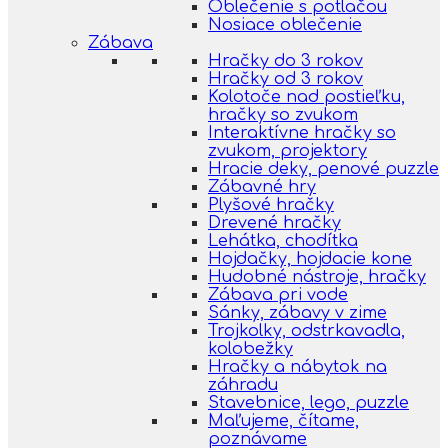
Oblečenie s potlačou
Nosiace oblečenie
Zábava
Hračky do 3 rokov
Hračky od 3 rokov
Kolotoče nad postieľku,
hračky so zvukom
Interaktívne hračky so
zvukom, projektory
Hracie deky, penové puzzle
Zábavné hry
Plyšové hračky
Drevené hračky
Lehátka, chodítka
Hojdačky, hojdacie kone
Hudobné nástroje, hračky
Zábava pri vode
Sánky, zábavy v zime
Trojkolky, odstrkavadla,
kolobežky
Hračky a nábytok na
záhradu
Stavebnice, lego, puzzle
Maľujeme, čítame,
poznávame