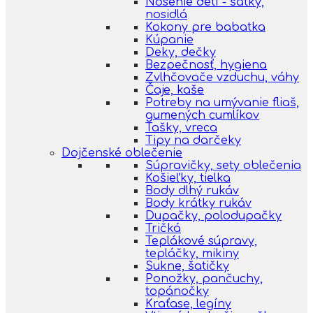
Nosenie detí - šatky,
nosidlá
Kokony pre babatka
Kúpanie
Deky, dečky
Bezpečnosť, hygiena
Zvlhčovače vzduchu, váhy
Čaje, kaše
Potreby na umývanie fliaš,
gumených cumlíkov
Tašky, vreca
Tipy na darčeky
Dojčenské oblečenie
Súpravičky, sety oblečenia
Košieľky, tielka
Body dlhý rukáv
Body krátky rukáv
Dupačky, polodupačky
Tričká
Teplákové súpravy,
tepláčky, mikiny
Sukne, šatičky
Ponožky, pančuchy,
topánočky
Kraťase, legíny