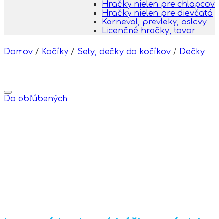
Hračky nielen pre chlapcov
Hračky nielen pre dievčatá
Karneval, prevleky, oslavy
Licenčné hračky, tovar
Domov
/
Kočíky
/
Sety, dečky do kočíkov
/
Dečky
Do obľúbených