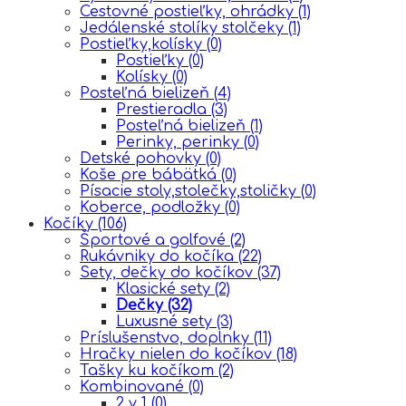
Cestovné postieľky, ohrádky
(1)
Jedálenské stolíky stolčeky
(1)
Postieľky,kolísky
(0)
Postieľky
(0)
Kolísky
(0)
Posteľná bielizeň
(4)
Prestieradla
(3)
Posteľná bielizeň
(1)
Perinky, perinky
(0)
Detské pohovky
(0)
Koše pre bábätká
(0)
Písacie stoly,stolečky,stoličky
(0)
Koberce, podložky
(0)
Kočíky
(106)
Športové a golfové
(2)
Rukávniky do kočíka
(22)
Sety, dečky do kočíkov
(37)
Klasické sety
(2)
Dečky
(32)
Luxusné sety
(3)
Príslušenstvo, doplnky
(11)
Hračky nielen do kočíkov
(18)
Tašky ku kočíkom
(2)
Kombinované
(0)
2 v 1
(0)