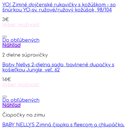
options
YO! Zimné dojčenské rukavičky s kožúškom – so
may
šnúrkou YO-sv. ružové/ružový kožúšok, 98/104
be
chosen
3
€
on
Výber možností
the
This
product
product
page
has
Do obľúbených
multiple
Náhľad
variants.
2 dielne súpravičky
The
options
Baby Nellys 2-dielna sada, bavlnené dupačky s
may
košieľkou Jungle, veľ. 62
be
chosen
14
€
on
Výber možností
the
This
product
product
page
has
Do obľúbených
multiple
Náhľad
variants.
Čiapočky na zimu
The
options
BABY NELLYS Zimná čiapka s fleecom a chlupáčka.
may