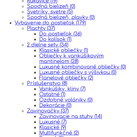
Rukavice
(19)
Spodná bielizeň
(0)
Svetríky, svetre
(5)
Spodná bielizeň, plavky
(0)
Vybavenie do postieľok
(179)
Plachty
(37)
Do postieľok
(36)
Do kolísok
(1)
2 dielne sety
(34)
Klasické obliečky
(1)
Obliečky k vankúšikovým
mantinelom
(28)
Luxusné kombinované obliečky
(0)
Luxusné obliečky s výšivkou
(0)
Flanelové obliečky
(2)
Príslušenstvo
(8)
Vankúšiky, kliny
(7)
Ostatné
(1)
Ozdobné volániky
(0)
Dekorácie
(0)
Zavinovačky
(37)
Zavinovacie na stuhy
(14)
Luxusné
(7)
Klasické
(9)
Multifunkčné
(2)