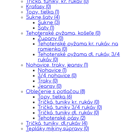
Tričká, tuniky, kr. rukáv
(0)
Kraťasy
(0)
Topy, tielka
(1)
Sukne,šaty
(4)
Sukne
(3)
Šaty
(1)
Tehotenské pyžama, košeľe
(0)
Župany
(0)
Tehotenské pyžama kr. rukáv, na
ramienka
(0)
Tehotenské pyžama dl. rukáv, 3/4
rukáv
(0)
Nohavice, traky, jeansy
(1)
Nohavice
(1)
3/4 nohavice
(0)
Traky
(0)
Jeansy
(0)
Oblečenie s potlačou
(8)
Topy, tielka
(6)
Tričká, tuniky kr. rukáv
(0)
Tričká, tuniky 3/4 rukáv
(0)
Tričká, tuniky dl. rukáv
(0)
Tehotenské pásy
(2)
Tričká, tuniky, dl.rukáv
(4)
Tepláky,mikiny,súpravy
(0)