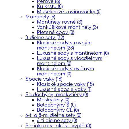
Perové
(5)
Ku krstu
(0)
Mušelinové zavinovačky
(0)
Mantinely
(6)
Mantinely rovné
(3)
Vankúšikové mantinely
(3)
Pletené copy
(0)
3 dielne sety
(32)
Klasické sady s rovným
mantinelom
(28)
Luxusné sady s mantinelom
(0)
Luxusné sady s viacdielnym
mantinelom
(0)
Klasické sady s oválnym
mantinelom
(0)
Spacie vaky
(16)
Klasické spacie vaky
(15)
Luxusné spacie vaky
(1)
Baldachýny, moskytiéry
(0)
Moskytiéry
(0)
Baldachýny Š
(0)
Baldachýny CL
(0)
6-ti a 8-mi dielne sety
(0)
6-ti dielne sety
(0)
Perinka a vankúš – výplň
(3)