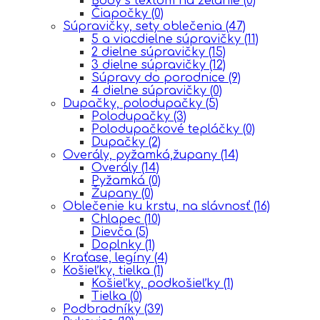
Body s textom na želanie
(0)
Čiapočky
(0)
Súpravičky, sety oblečenia
(47)
5 a viacdielne súpravičky
(11)
2 dielne súpravičky
(15)
3 dielne súpravičky
(12)
Súpravy do porodnice
(9)
4 dielne súpravičky
(0)
Dupačky, polodupačky
(5)
Polodupačky
(3)
Polodupačkové tepláčky
(0)
Dupačky
(2)
Overály, pyžamká,župany
(14)
Overály
(14)
Pyžamká
(0)
Župany
(0)
Oblečenie ku krstu, na slávnosť
(16)
Chlapec
(10)
Dievča
(5)
Doplnky
(1)
Kraťase, legíny
(4)
Košieľky, tielka
(1)
Košieľky, podkošieľky
(1)
Tielka
(0)
Podbradníky
(39)