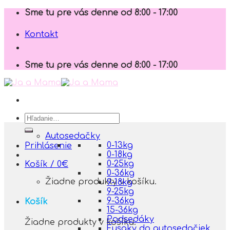
Skip
Sme tu pre vás denne od 8:00 - 17:00
to
content
Kontakt
Sme tu pre vás denne od 8:00 - 17:00
Hľadať:
Autosedačky
0-13kg
Prihlásenie
0-18kg
0-25kg
Košík /
0
€
0-36kg
Žiadne produkty v košíku.
9-18kg
9-25kg
9-36kg
Košík
15-36kg
Podsedáky
Žiadne produkty v košíku.
Fusaky do autosedačiek