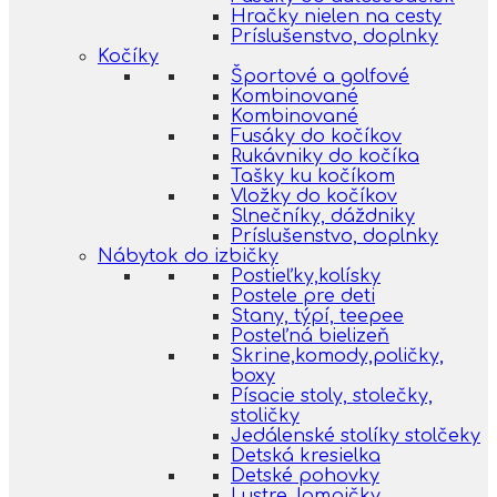
Hračky nielen na cesty
Príslušenstvo, doplnky
Kočíky
Športové a golfové
Kombinované
Kombinované
Fusáky do kočíkov
Rukávniky do kočíka
Tašky ku kočíkom
Vložky do kočíkov
Slnečníky, dáždniky
Príslušenstvo, doplnky
Nábytok do izbičky
Postieľky,kolísky
Postele pre deti
Stany, týpí, teepee
Posteľná bielizeň
Skrine,komody,poličky,
boxy
Písacie stoly, stolečky,
stoličky
Jedálenské stolíky stolčeky
Detská kresielka
Detské pohovky
Lustre, lampičky