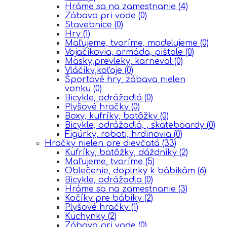
Hráme sa na zamestnanie
(4)
Zábava pri vode
(0)
Stavebnice
(0)
Hry
(1)
Maľujeme, tvoríme, modelujeme
(0)
Vojačikovia, armáda, pištole
(0)
Masky,prevleky, karneval
(0)
Vláčiky,koľaje
(0)
Športové hry, zábava nielen
vonku
(0)
Bicykle, odrážadlá
(0)
Plyšové hračky
(0)
Boxy, kufríky, batôžky
(0)
Bicykle, odrážadlá, , skateboardy
(0)
Figúrky, roboti, hrdinovia
(0)
Hračky nielen pre dievčatá
(33)
Kufríky, batôžky, dáždniky
(2)
Maľujeme, tvoríme
(5)
Oblečenie, doplnky k bábikám
(6)
Bicykle, odrážadla
(0)
Hráme sa na zamestnanie
(3)
Kočíky pre bábiky
(2)
Plyšové hračky
(1)
Kuchynky
(2)
Zábava pri vode
(0)