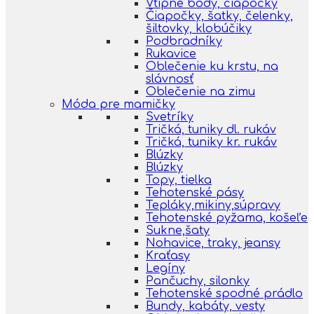
Vtipné body, čiapočky
Čiapočky, šatky, čelenky,
šiltovky, klobúčiky
Podbradníky
Rukavice
Oblečenie ku krstu, na
slávnosť
Oblečenie na zimu
Móda pre mamičky
Svetríky
Tričká, tuniky dl. rukáv
Tričká, tuniky kr. rukáv
Blúzky
Blúzky
Topy, tielka
Tehotenské pásy
Tepláky,mikiny,súpravy
Tehotenské pyžama, košeľe
Sukne,šaty
Nohavice, traky, jeansy
Kraťasy
Legíny
Pančuchy, silonky
Tehotenské spodné prádlo
Bundy, kabáty, vesty