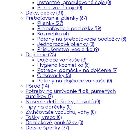
Instantné, granulované čaje
(0)
Porciované čaje
(0)
Deky, dečky
(31)
Prebaľovanie, plienky
(67)
Plienky
(27)
Prebaľovacie podložky
(19)
Kozmetika
(4)
Poťahy na prebaľovacie podložky
(8)
Jednorazové plienky
(0)
Príslušenstvo, vedierka
(9)
Dojčenie
(23)
Dojčiace vankúše
(3)
Hygiena kozmetika
(8)
Potreby, pomôcky na dojčenie
(9)
Odsávačky
(3)
Poťahy na dojčiace vankúše
(0)
Pôrod
(14)
Potreby na umývanie fliaš, gumených
cumlíkov
(7)
Nosenie detí – šatky, nosidlá
(0)
Tipy na darčeky
(0)
Zvlhčovače vzduchu, váhy
(0)
Tašky, vreca
(0)
Darčekové poukážky
(0)
Detské šperky
(37)