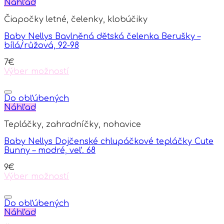
Náhľad
Čiapočky letné, čelenky, klobúčiky
Baby Nellys Bavlněná dětská čelenka Berušky –
bílá/růžová, 92-98
7
€
Výber možností
This
product
has
Do obľúbených
multiple
Náhľad
variants.
Tepláčky, zahradníčky, nohavice
The
options
Baby Nellys Dojčenské chlupáčkové tepláčky Cute
may
Bunny – modré, veľ. 68
be
chosen
9
€
on
Výber možností
the
This
product
product
page
has
Do obľúbených
multiple
Náhľad
variants.