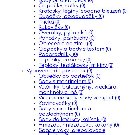
Body dl. a kr. rukáv
(0)
Čiapočky, šatky
(0)
Kraťasky, legíny, spodná bielizeň
(0)
Dupačky, polodupačky
(0)
Tričká
(0)
Rukavičky
(0)
Overálky, pyžamká
(0)
Ponožky, pančuchy
(0)
Oblečenie na zimu
(0)
Čiapočky a body s textom
(0)
Podbradníky
(0)
Topánky, capáčky
(0)
Tepláky, teplákovky, mikiny
(0)
Vybavenie do postieľok
(0)
Obliečky do postieľok
(0)
Sady s mantinelom
(0)
Volániky, baldachýny, vreckára,
mantinely a iné
(0)
Viacdielne sady, sady komplet
(0)
Zavinovačky
(0)
Sady s mantinelom a
baldachýnom
(0)
Sady do kočíkov, kolísok
(0)
Hniezda, hniezdočka, kokony
(0)
Spacie vaky, prebaľovacie