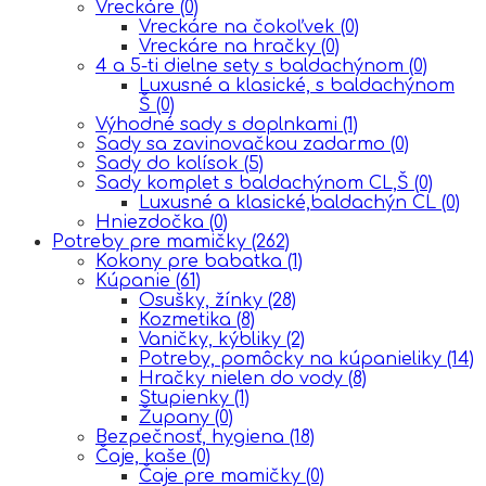
Vreckáre
(0)
Vreckáre na čokoľvek
(0)
Vreckáre na hračky
(0)
4 a 5-ti dielne sety s baldachýnom
(0)
Luxusné a klasické, s baldachýnom
Š
(0)
Výhodné sady s doplnkami
(1)
Sady sa zavinovačkou zadarmo
(0)
Sady do kolísok
(5)
Sady komplet s baldachýnom CL,Š
(0)
Luxusné a klasické,baldachýn CL
(0)
Hniezdočka
(0)
Potreby pre mamičky
(262)
Kokony pre babatka
(1)
Kúpanie
(61)
Osušky, žínky
(28)
Kozmetika
(8)
Vaničky, kýbliky
(2)
Potreby, pomôcky na kúpanieliky
(14)
Hračky nielen do vody
(8)
Stupienky
(1)
Župany
(0)
Bezpečnosť, hygiena
(18)
Čaje, kaše
(0)
Čaje pre mamičky
(0)