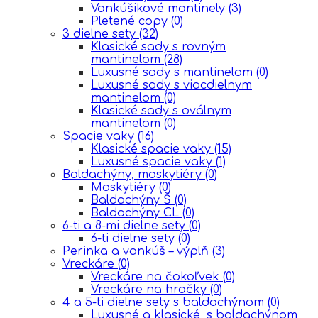
Vankúšikové mantinely
(3)
Pletené copy
(0)
3 dielne sety
(32)
Klasické sady s rovným
mantinelom
(28)
Luxusné sady s mantinelom
(0)
Luxusné sady s viacdielnym
mantinelom
(0)
Klasické sady s oválnym
mantinelom
(0)
Spacie vaky
(16)
Klasické spacie vaky
(15)
Luxusné spacie vaky
(1)
Baldachýny, moskytiéry
(0)
Moskytiéry
(0)
Baldachýny Š
(0)
Baldachýny CL
(0)
6-ti a 8-mi dielne sety
(0)
6-ti dielne sety
(0)
Perinka a vankúš – výplň
(3)
Vreckáre
(0)
Vreckáre na čokoľvek
(0)
Vreckáre na hračky
(0)
4 a 5-ti dielne sety s baldachýnom
(0)
Luxusné a klasické, s baldachýnom