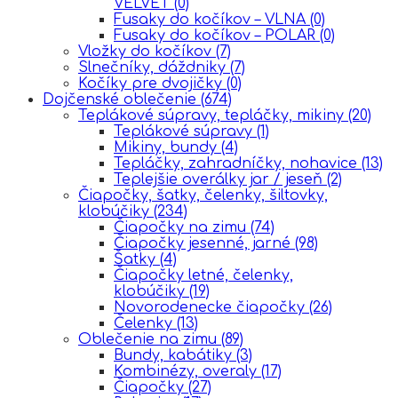
VELVET
(0)
Fusaky do kočíkov – VLNA
(0)
Fusaky do kočíkov – POLAR
(0)
Vložky do kočíkov
(7)
Slnečníky, dáždniky
(7)
Kočíky pre dvojičky
(0)
Dojčenské oblečenie
(674)
Teplákové súpravy, tepláčky, mikiny
(20)
Teplákové súpravy
(1)
Mikiny, bundy
(4)
Tepláčky, zahradníčky, nohavice
(13)
Teplejšie overálky jar / jeseň
(2)
Čiapočky, šatky, čelenky, šiltovky,
klobúčiky
(234)
Čiapočky na zimu
(74)
Čiapočky jesenné, jarné
(98)
Šatky
(4)
Čiapočky letné, čelenky,
klobúčiky
(19)
Novorodenecke čiapočky
(26)
Čelenky
(13)
Oblečenie na zimu
(89)
Bundy, kabátiky
(3)
Kombinézy, overaly
(17)
Čiapočky
(27)