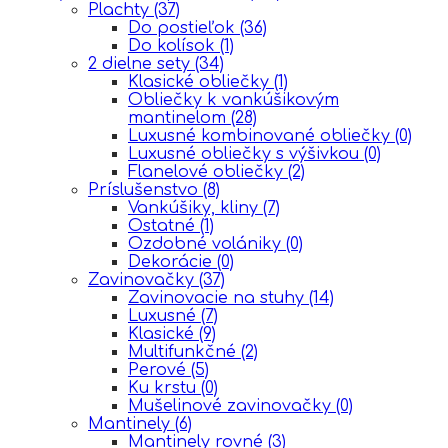
Plachty
(37)
Do postieľok
(36)
Do kolísok
(1)
2 dielne sety
(34)
Klasické obliečky
(1)
Obliečky k vankúšikovým
mantinelom
(28)
Luxusné kombinované obliečky
(0)
Luxusné obliečky s výšivkou
(0)
Flanelové obliečky
(2)
Príslušenstvo
(8)
Vankúšiky, kliny
(7)
Ostatné
(1)
Ozdobné volániky
(0)
Dekorácie
(0)
Zavinovačky
(37)
Zavinovacie na stuhy
(14)
Luxusné
(7)
Klasické
(9)
Multifunkčné
(2)
Perové
(5)
Ku krstu
(0)
Mušelinové zavinovačky
(0)
Mantinely
(6)
Mantinely rovné
(3)