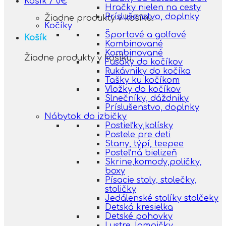
Košík /
0
€
Hračky nielen na cesty
Príslušenstvo, doplnky
Žiadne produkty v košíku.
Kočíky
Športové a golfové
Košík
Kombinované
Kombinované
Žiadne produkty v košíku.
Fusáky do kočíkov
Rukávniky do kočíka
Tašky ku kočíkom
Vložky do kočíkov
Slnečníky, dáždniky
Príslušenstvo, doplnky
Nábytok do izbičky
Postieľky,kolísky
Postele pre deti
Stany, týpí, teepee
Posteľná bielizeň
Skrine,komody,poličky,
boxy
Písacie stoly, stolečky,
stoličky
Jedálenské stolíky stolčeky
Detská kresielka
Detské pohovky
Lustre, lampičky