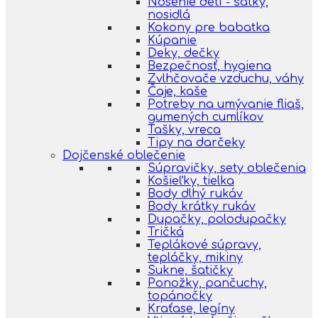
Nosenie detí - šatky,
nosidlá
Kokony pre babatka
Kúpanie
Deky, dečky
Bezpečnosť, hygiena
Zvlhčovače vzduchu, váhy
Čaje, kaše
Potreby na umývanie fliaš,
gumených cumlíkov
Tašky, vreca
Tipy na darčeky
Dojčenské oblečenie
Súpravičky, sety oblečenia
Košieľky, tielka
Body dlhý rukáv
Body krátky rukáv
Dupačky, polodupačky
Tričká
Teplákové súpravy,
tepláčky, mikiny
Sukne, šatičky
Ponožky, pančuchy,
topánočky
Kraťase, legíny