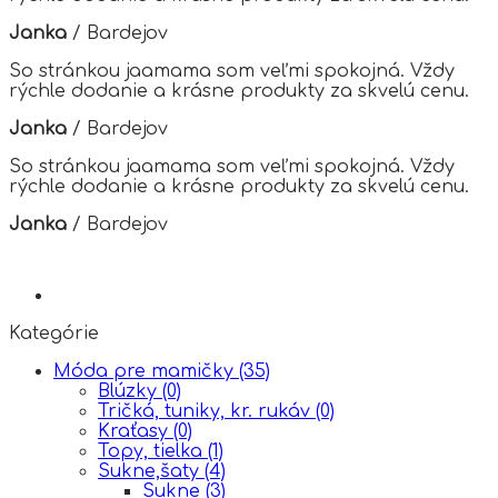
be
chosen
Janka
/
Bardejov
on
the
So stránkou jaamama som veľmi spokojná. Vždy
product
rýchle dodanie a krásne produkty za skvelú cenu.
page
Janka
/
Bardejov
So stránkou jaamama som veľmi spokojná. Vždy
rýchle dodanie a krásne produkty za skvelú cenu.
Janka
/
Bardejov
Kategórie
Móda pre mamičky
(35)
Blúzky
(0)
Tričká, tuniky, kr. rukáv
(0)
Kraťasy
(0)
Topy, tielka
(1)
Sukne,šaty
(4)
Sukne
(3)