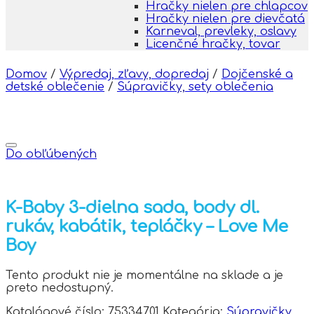
Hračky nielen pre chlapcov
Hračky nielen pre dievčatá
Karneval, prevleky, oslavy
Licenčné hračky, tovar
Domov
/
Výpredaj, zľavy, dopredaj
/
Dojčenské a
detské oblečenie
/
Súpravičky, sety oblečenia
Do obľúbených
K-Baby 3-dielna sada, body dl.
rukáv, kabátik, tepláčky – Love Me
Boy
Tento produkt nie je momentálne na sklade a je
preto nedostupný.
Katalógové číslo:
75334701
Kategória:
Súpravičky,