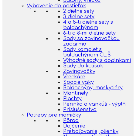
Batohy, vrecká
Vybavenie do postieľok
2 dielne sety
3 dielne sety
4 a 5-ti dielne sety s
baldachýnom
6-ti a 8-mi dielne sety
Sady sa zavinovačkou
zadarmo
Sady komplet s
baldachýnom CL,Š
Výhodné sady s doplnkami
Sady do kolísok
Zavinovačky
Vreckáre
Spacie vaky
Baldachýny, moskytiéry
Mantinely
Plachty
Perinka a vankúš - výplň
Príslušenstvo
Potreby pre mamičky
Pôrod
Dojčenie
Prebaľovanie, plienky