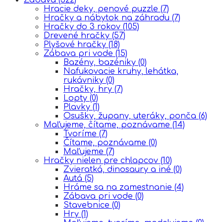
Hracie deky, penové puzzle
(7)
Hračky a nábytok na záhradu
(7)
Hračky do 3 rokov
(105)
Drevené hračky
(57)
Plyšové hračky
(18)
Zábava pri vode
(15)
Bazény, bazéniky
(0)
Nafukovacie kruhy, lehátka,
rukávniky
(0)
Hračky, hry
(7)
Lopty
(0)
Plavky
(1)
Osušky, župany, uteráky, ponča
(6)
Maľujeme, čítame, poznávame
(14)
Tvoríme
(7)
Čítame, poznávame
(0)
Maľujeme
(7)
Hračky nielen pre chlapcov
(10)
Zvieratká, dinosaury a iné
(0)
Autá
(5)
Hráme sa na zamestnanie
(4)
Zábava pri vode
(0)
Stavebnice
(0)
Hry
(1)