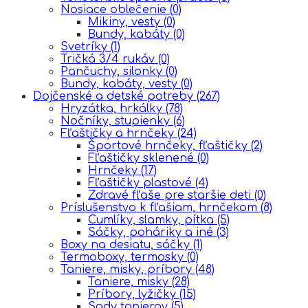
Nosiace oblečenie
(0)
Mikiny, vesty
(0)
Bundy, kabáty
(0)
Svetríky
(1)
Tričká 3/4 rukáv
(0)
Pančuchy, silonky
(0)
Bundy, kabáty, vesty
(0)
Dojčenské a detské potreby
(267)
Hryzátka, hrkálky
(78)
Nočníky, stupienky
(6)
Fľaštičky a hrnčeky
(24)
Športové hrnčeky, fľaštičky
(2)
Fľaštičky sklenené
(0)
Hrnčeky
(17)
Fľaštičky plastové
(4)
Zdravé fľaše pre staršie deti
(0)
Príslušenstvo k fľašiam, hrnčekom
(8)
Cumlíky, slamky, pítka
(5)
Sáčky, poháriky a iné
(3)
Boxy na desiatu, sáčky
(1)
Termoboxy, termosky
(0)
Taniere, misky, príbory
(48)
Taniere, misky
(28)
Príbory, lyžičky
(15)
Sady tanierov
(5)