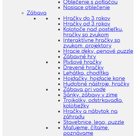
Oblečenie s potlačou
Nosiace oblečenie
Zábava
Hračky do 3 rokov
Hračky od 3 rokov
Kolotoče nad postieľku,
hračky so zvukom
Interaktívne hračky so
zvukom, projektory
Hracie deky, penové puzzle
Zábavné hry
Plyšové hračky
Drevené hračky
Lehátka, chodítka
Hojdačky, hojdacie kone
Hudobné nástroje, hračky
Zábava pri vode
Sánky, zábavy v zime
Trojkolky, odstrkavadla,
kolobežky
Hračky a nábytok na
záhradu
Stavebnice, lego, puzzle
Maľujeme, čítame,
poznávame