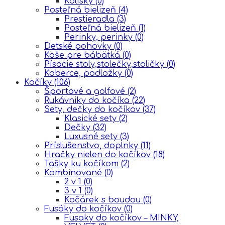
Kolísky
(0)
Posteľná bielizeň
(4)
Prestieradla
(3)
Posteľná bielizeň
(1)
Perinky, perinky
(0)
Detské pohovky
(0)
Koše pre bábätká
(0)
Písacie stoly,stolečky,stoličky
(0)
Koberce, podložky
(0)
Kočíky
(106)
Športové a golfové
(2)
Rukávniky do kočíka
(22)
Sety, dečky do kočíkov
(37)
Klasické sety
(2)
Dečky
(32)
Luxusné sety
(3)
Príslušenstvo, doplnky
(11)
Hračky nielen do kočíkov
(18)
Tašky ku kočíkom
(2)
Kombinované
(0)
2 v 1
(0)
3 v 1
(0)
Kočárek s boudou
(0)
Fusáky do kočíkov
(0)
Fusaky do kočíkov – MINKY,