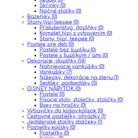
Skrinky
(0)
Nočné stolíky
(0)
Bazeniky
(0)
Stany,týpí,teepee
(0)
Prislušenstvo, doplňky
(0)
Komplet týpí s vybavením
(0)
Stany, týpí, teepee
(0)
Postele pre deti
(0)
Postele bez šuplíku
(0)
Postele s šuplíkom / ami
(0)
Dekoracje, doplňky
(14)
Nahrievacie vankúšiky
(0)
Vankúšiky
(7)
Nálepky, dekorácie na stenu
(1)
Sedáky, podsedáky
(3)
DISNEY NÁBYTOK
(0)
Postele
(0)
Písacie stoly, stolečky, stoličky
(0)
Boxy na hračky
(0)
Výbavičky do košov,kolísok
(0)
Cestovné postieľky, ohrádky
(1)
Jedálenské stolíky stolčeky
(1)
Postieľky,kolísky
(0)
Postieľky
(0)