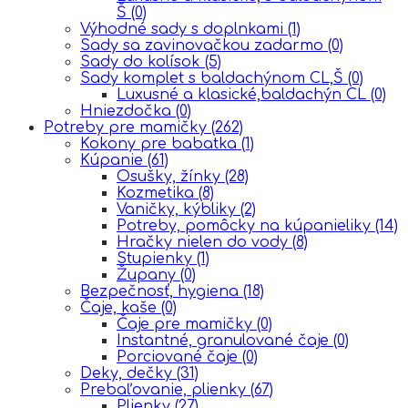
Š
(0)
Výhodné sady s doplnkami
(1)
Sady sa zavinovačkou zadarmo
(0)
Sady do kolísok
(5)
Sady komplet s baldachýnom CL,Š
(0)
Luxusné a klasické,baldachýn CL
(0)
Hniezdočka
(0)
Potreby pre mamičky
(262)
Kokony pre babatka
(1)
Kúpanie
(61)
Osušky, žínky
(28)
Kozmetika
(8)
Vaničky, kýbliky
(2)
Potreby, pomôcky na kúpanieliky
(14)
Hračky nielen do vody
(8)
Stupienky
(1)
Župany
(0)
Bezpečnosť, hygiena
(18)
Čaje, kaše
(0)
Čaje pre mamičky
(0)
Instantné, granulované čaje
(0)
Porciované čaje
(0)
Deky, dečky
(31)
Prebaľovanie, plienky
(67)
Plienky
(27)