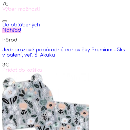
be
7
€
chosen
Výber možností
on
This
the
product
product
has
Do obľúbených
page
multiple
Náhľad
variants.
Pôrod
The
options
Jednorazové popôrodné nohavičky Premium – 5ks
may
v balení, veľ. S, Akuku
be
chosen
3
€
on
Pridať do košíka
the
product
page