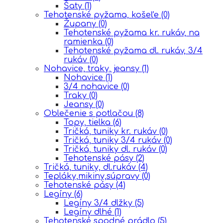
Šaty
(1)
Tehotenské pyžama, košeľe
(0)
Župany
(0)
Tehotenské pyžama kr. rukáv, na
ramienka
(0)
Tehotenské pyžama dl. rukáv, 3/4
rukáv
(0)
Nohavice, traky, jeansy
(1)
Nohavice
(1)
3/4 nohavice
(0)
Traky
(0)
Jeansy
(0)
Oblečenie s potlačou
(8)
Topy, tielka
(6)
Tričká, tuniky kr. rukáv
(0)
Tričká, tuniky 3/4 rukáv
(0)
Tričká, tuniky dl. rukáv
(0)
Tehotenské pásy
(2)
Tričká, tuniky, dl.rukáv
(4)
Tepláky,mikiny,súpravy
(0)
Tehotenské pásy
(4)
Legíny
(6)
Legíny 3/4 dlžky
(5)
Legíny dlhé
(1)
Tehotenské spodné prádlo
(5)