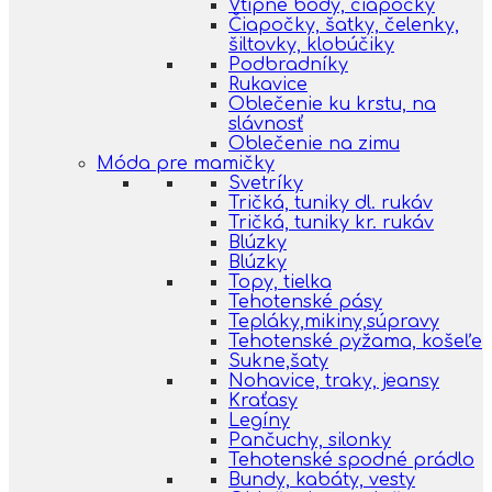
Vtipné body, čiapočky
Čiapočky, šatky, čelenky,
šiltovky, klobúčiky
Podbradníky
Rukavice
Oblečenie ku krstu, na
slávnosť
Oblečenie na zimu
Móda pre mamičky
Svetríky
Tričká, tuniky dl. rukáv
Tričká, tuniky kr. rukáv
Blúzky
Blúzky
Topy, tielka
Tehotenské pásy
Tepláky,mikiny,súpravy
Tehotenské pyžama, košeľe
Sukne,šaty
Nohavice, traky, jeansy
Kraťasy
Legíny
Pančuchy, silonky
Tehotenské spodné prádlo
Bundy, kabáty, vesty