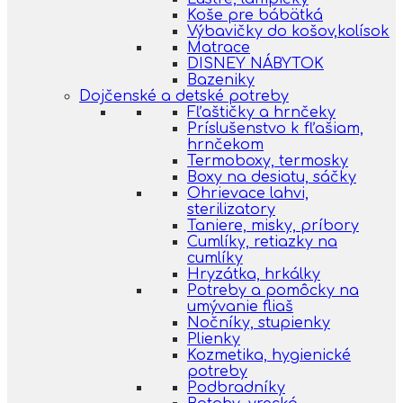
Koše pre bábätká
Výbavičky do košov,kolísok
Matrace
DISNEY NÁBYTOK
Bazeniky
Dojčenské a detské potreby
Fľaštičky a hrnčeky
Príslušenstvo k fľašiam,
hrnčekom
Termoboxy, termosky
Boxy na desiatu, sáčky
Ohrievace lahvi,
sterilizatory
Taniere, misky, príbory
Cumlíky, retiazky na
cumlíky
Hryzátka, hrkálky
Potreby a pomôcky na
umývanie fliaš
Nočníky, stupienky
Plienky
Kozmetika, hygienické
potreby
Podbradníky