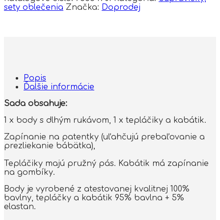
sety oblečenia
Značka:
Doprodej
Popis
Ďalšie informácie
Sada obsahuje:
1 x body s dlhým rukávom, 1 x tepláčiky a kabátik.
Zapínanie na patentky (uľahčujú prebaľovanie a
prezliekanie bábätka),
Tepláčiky majú pružný pás. Kabátik má zapínanie
na gombíky.
Body je vyrobené z atestovanej kvalitnej 100%
bavlny, tepláčky a kabátik 95% bavlna + 5%
elastan.