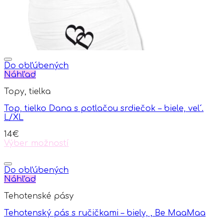
the
product
page
Do obľúbených
Náhľad
Topy, tielka
Top, tielko Dana s potlačou srdiečok – biele, vel´.
L/XL
14
€
Výber možností
This
product
has
Do obľúbených
multiple
Náhľad
variants.
Tehotenské pásy
The
options
Tehotenský pás s ručičkami – biely, , Be MaaMaa
may