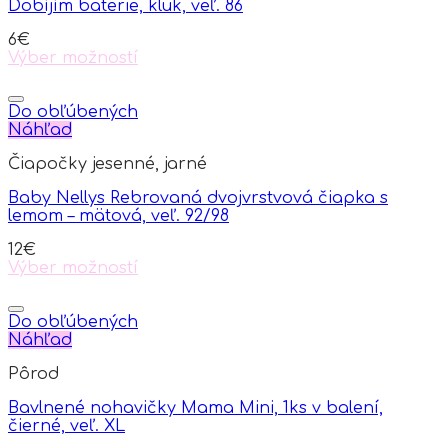
Dobíjím baterie, kluk, veľ. 86
6
€
Výber možností
This
product
has
Do obľúbených
multiple
Náhľad
variants.
Čiapočky jesenné, jarné
The
options
Baby Nellys Rebrovaná dvojvrstvová čiapka s
may
lemom – mätová, veľ. 92/98
be
chosen
12
€
on
Výber možností
the
This
product
product
page
has
Do obľúbených
multiple
Náhľad
variants.
Pôrod
The
options
Bavlnené nohavičky Mama Mini, 1ks v balení,
may
čierné, veľ. XL
be
chosen