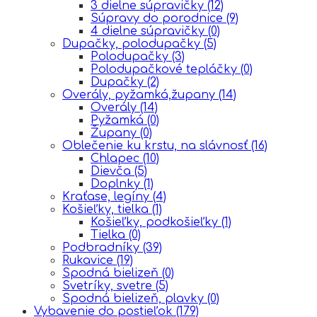
3 dielne súpravičky
(12)
Súpravy do porodnice
(9)
4 dielne súpravičky
(0)
Dupačky, polodupačky
(5)
Polodupačky
(3)
Polodupačkové tepláčky
(0)
Dupačky
(2)
Overály, pyžamká,župany
(14)
Overály
(14)
Pyžamká
(0)
Župany
(0)
Oblečenie ku krstu, na slávnosť
(16)
Chlapec
(10)
Dievča
(5)
Doplnky
(1)
Kraťase, legíny
(4)
Košieľky, tielka
(1)
Košieľky, podkošieľky
(1)
Tielka
(0)
Podbradníky
(39)
Rukavice
(19)
Spodná bielizeň
(0)
Svetríky, svetre
(5)
Spodná bielizeň, plavky
(0)
Vybavenie do postieľok
(179)