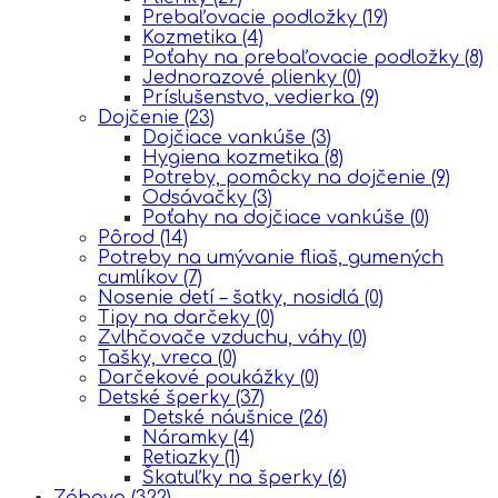
Prebaľovacie podložky
(19)
Kozmetika
(4)
Poťahy na prebaľovacie podložky
(8)
Jednorazové plienky
(0)
Príslušenstvo, vedierka
(9)
Dojčenie
(23)
Dojčiace vankúše
(3)
Hygiena kozmetika
(8)
Potreby, pomôcky na dojčenie
(9)
Odsávačky
(3)
Poťahy na dojčiace vankúše
(0)
Pôrod
(14)
Potreby na umývanie fliaš, gumených
cumlíkov
(7)
Nosenie detí – šatky, nosidlá
(0)
Tipy na darčeky
(0)
Zvlhčovače vzduchu, váhy
(0)
Tašky, vreca
(0)
Darčekové poukážky
(0)
Detské šperky
(37)
Detské náušnice
(26)
Náramky
(4)
Retiazky
(1)
Škatuľky na šperky
(6)
Zábava
(322)