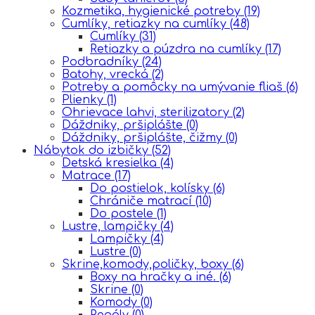
Kozmetika, hygienické potreby
(19)
Cumlíky, retiazky na cumlíky
(48)
Cumlíky
(31)
Retiazky a púzdra na cumlíky
(17)
Podbradníky
(24)
Batohy, vrecká
(2)
Potreby a pomôcky na umývanie fliaš
(6)
Plienky
(1)
Ohrievace lahvi, sterilizatory
(2)
Dáždniky, pršiplášte
(0)
Dáždniky, pršiplášte, čižmy
(0)
Nábytok do izbičky
(52)
Detská kresielka
(4)
Matrace
(17)
Do postielok, kolísky
(6)
Chrániče matrací
(10)
Do postele
(1)
Lustre, lampičky
(4)
Lampičky
(4)
Lustre
(0)
Skrine,komody,poličky, boxy
(6)
Boxy na hračky a iné.
(6)
Skrine
(0)
Komody
(0)
Regály
(0)