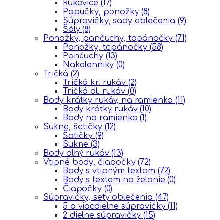
Rukavice
(17)
Papučky, ponožky
(8)
Súpravičky, sady oblečenia
(9)
Šály
(8)
Ponožky, pančuchy, topánočky
(71)
Ponožky, topánočky
(58)
Pančuchy
(13)
Nakolenniky
(0)
Tričká
(2)
Tričká kr. rukáv
(2)
Tričká dl. rukáv
(0)
Body krátky rukáv, na ramienka
(11)
Body krátky rukáv
(10)
Body na ramienka
(1)
Sukne, šatičky
(12)
Šatičky
(9)
Sukne
(3)
Body dlhý rukáv
(13)
Vtipné body, čiapočky
(72)
Body s vtipným textom
(72)
Body s textom na želanie
(0)
Čiapočky
(0)
Súpravičky, sety oblečenia
(47)
5 a viacdielne súpravičky
(11)
2 dielne súpravičky
(15)