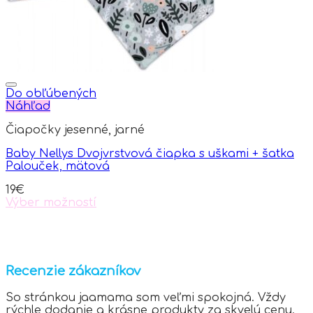
Do obľúbených
Náhľad
Čiapočky jesenné, jarné
Baby Nellys Dvojvrstvová čiapka s uškami + šatka
Palouček, mätová
19
€
Výber možností
This
product
has
multiple
variants.
Recenzie zákazníkov
The
options
So stránkou jaamama som veľmi spokojná. Vždy
may
rýchle dodanie a krásne produkty za skvelú cenu.