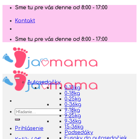
Skip
Sme tu pre vás denne od 8:00 - 17:00
to
content
Kontakt
Sme tu pre vás denne od 8:00 - 17:00
Autosedačky
0-13kg
0-18kg
0-25kg
0-36kg
9-18kg
Hľadať:
9-25kg
9-36kg
15-36kg
Prihlásenie
Podsedáky
Fusaky do autosedačiek