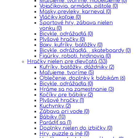
Maľujeme, tvoríme, modelujeme
(0)
Vojačikovia, armáda, pištole
(0)
Masky,prevleky, karneval
(0)
Vláčiky,koľaje
(0)
Športové hry, zábava nielen
vonku
(0)
Bicykle, odrážadlá
(0)
Plyšové hračky
(0)
Boxy, kufríky, batôžky
(0)
Bicykle, odrážadlá, , skateboardy
(0)
Figúrky, roboti, hrdinovia
(0)
Hračky nielen pre dievčatá
(33)
Kufríky, batôžky, dáždniky
(2)
Maľujeme, tvoríme
(5)
Oblečenie, doplnky k bábikám
(6)
Bicykle, odrážadla
(0)
Hráme sa na zamestnanie
(3)
Kočíky pre bábiky
(2)
Plyšové hračky
(1)
Kuchynky
(2)
Zábava pri vode
(0)
Bábiky
(10)
Parádiť sa
(1)
Doplnky nielen do izbičky
(0)
Hry, puzzle a iné
(0)