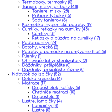
Termoboxy, termosky
(0)
Taniere, misky, príbory
(48)
Taniere, misky
(28)
Príbory, lyžičky
(15)
Sady tanierov
(5)
Kozmetika, hygienické potreby
(19)
Cumlíky, retiazky na cumlíky
(48)
Cumlíky
(31)
Retiazky a púzdra na cumlíky
(17)
Podbradníky
(24)
Batohy, vrecká
(2)
Potreby a pomôcky na umývanie fliaš
(6)
Plienky
(1)
Ohrievace lahvi, sterilizatory
(2)
Dáždniky, pršiplášte
(0)
Dáždniky, pršiplášte, čižmy
(0)
Nábytok do izbičky
(52)
Detská kresielka
(4)
Matrace
(17)
Do postielok, kolísky
(6)
Chrániče matrací
(10)
Do postele
(1)
Lustre, lampičky
(4)
Lampičky
(4)
Lustre
(0)