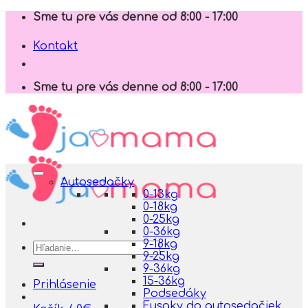
Skip
Sme tu pre vás denne od 8:00 - 17:00
to
content
Kontakt
Sme tu pre vás denne od 8:00 - 17:00
Autosedačky
0-13kg
0-18kg
0-25kg
0-36kg
9-18kg
Hľadať:
9-25kg
9-36kg
15-36kg
Prihlásenie
Podsedáky
Fusaky do autosedačiek