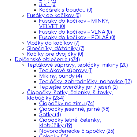
3 v 1
(0)
Kočárek s boudou
(0)
Fusáky do kočíkov
(0)
Fusaky do kočíkov – MINKY,
VELVET
(0)
Fusaky do kočíkov – VLNA
(0)
Fusaky do kočíkov – POLAR
(0)
Vložky do kočíkov
(7)
Slnečníky, dáždniky
(7)
Kočíky pre dvojičky
(0)
Dojčenské oblečenie
(674)
Teplákové súpravy, tepláčky, mikiny
(20)
Teplákové súpravy
(1)
Mikiny, bundy
(4)
Tepláčky, zahradníčky, nohavice
(13)
Teplejšie overálky jar / jeseň
(2)
Čiapočky, šatky, čelenky, šiltovky,
klobúčiky
(234)
Čiapočky na zimu
(74)
Čiapočky jesenné, jarné
(98)
Šatky
(4)
Čiapočky letné, čelenky,
klobúčiky
(19)
Novorodenecke čiapočky
(26)
Čelenky
(13)