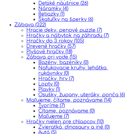
Detské náušnice
(26)
Náramky
(4)
Retiazky
(1)
Škatuľky na šperky
(6)
Zábava
(322)
Hracie deky, penové puzzle
(7)
Hračky a nábytok na záhradu
(7)
Hračky do 3 rokov
(105)
Drevené hračky
(57)
Plyšové hračky
(18)
Zábava pri vode
(15)
Bazény, bazéniky
(0)
Nafukovacie kruhy, lehátka,
rukávniky
(0)
Hračky, hry
(7)
Lopty
(0)
Plavky
(1)
Osušky, župany, uteráky, ponča
(6)
Maľujeme, čítame, poznávame
(14)
Tvoríme
(7)
Čítame, poznávame
(0)
Maľujeme
(7)
Hračky nielen pre chlapcov
(10)
Zvieratká, dinosaury a iné
(0)
Autá
(5)