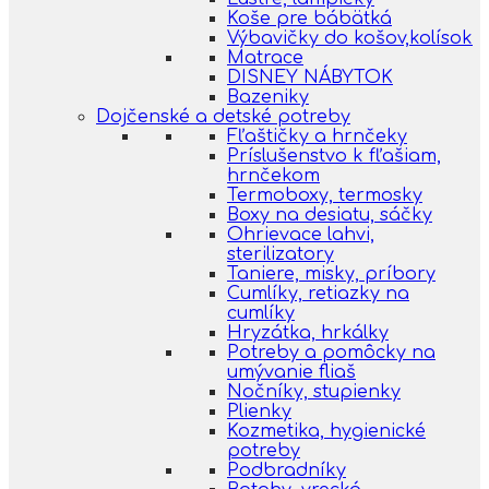
Koše pre bábätká
Výbavičky do košov,kolísok
Matrace
DISNEY NÁBYTOK
Bazeniky
Dojčenské a detské potreby
Fľaštičky a hrnčeky
Príslušenstvo k fľašiam,
hrnčekom
Termoboxy, termosky
Boxy na desiatu, sáčky
Ohrievace lahvi,
sterilizatory
Taniere, misky, príbory
Cumlíky, retiazky na
cumlíky
Hryzátka, hrkálky
Potreby a pomôcky na
umývanie fliaš
Nočníky, stupienky
Plienky
Kozmetika, hygienické
potreby
Podbradníky