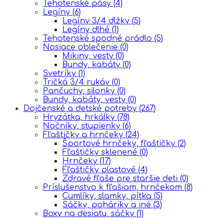
Tehotenské pásy
(4)
Legíny
(6)
Legíny 3/4 dlžky
(5)
Legíny dlhé
(1)
Tehotenské spodné prádlo
(5)
Nosiace oblečenie
(0)
Mikiny, vesty
(0)
Bundy, kabáty
(0)
Svetríky
(1)
Tričká 3/4 rukáv
(0)
Pančuchy, silonky
(0)
Bundy, kabáty, vesty
(0)
Dojčenské a detské potreby
(267)
Hryzátka, hrkálky
(78)
Nočníky, stupienky
(6)
Fľaštičky a hrnčeky
(24)
Športové hrnčeky, fľaštičky
(2)
Fľaštičky sklenené
(0)
Hrnčeky
(17)
Fľaštičky plastové
(4)
Zdravé fľaše pre staršie deti
(0)
Príslušenstvo k fľašiam, hrnčekom
(8)
Cumlíky, slamky, pítka
(5)
Sáčky, poháriky a iné
(3)
Boxy na desiatu, sáčky
(1)