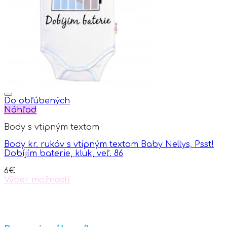
Do obľúbených
Náhľad
Body s vtipným textom
Body kr. rukáv s vtipným textom Baby Nellys, Psst!
Dobíjím baterie, kluk, veľ. 86
6
€
Výber možností
This
product
has
multiple
variants.