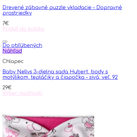
Drevené zábavné puzzle vkladacie – Dopravné
prostriedky
7
€
Pridať do košíka
Do obľúbených
Náhľad
Chlapec
Baby Nellys 3-dielna sada Hubert, body s
motýlikom, tepláčiky a čiapočka – sivá, veľ. 92
29
€
Výber možností
This
product
has
multiple
variants.
The
options