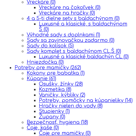
Vreckáre
(0)
Vreckáre na čokoľvek
(0)
Vreckáre na hračky
(0)
4 a 5-ti dielne sety s baldachýnom
(0)
Luxusné a klasické, s baldachýnom
Š
(0)
Výhodné sady s doplnkami
(1)
Sady sa zavinovačkou zadarmo
(0)
Sady do kolísok
(5)
Sady komplet s baldachýnom CL,Š
(0)
Luxusné a klasické,baldachýn CL
(0)
Hniezdočka
(0)
Potreby pre mamičky
(262)
Kokony pre babatka
(1)
Kúpanie
(61)
Osušky, žínky
(28)
Kozmetika
(8)
Vaničky, kýbliky
(2)
Potreby, pomôcky na kúpanieliky
(14)
Hračky nielen do vody
(8)
Stupienky
(1)
Župany
(0)
Bezpečnosť, hygiena
(18)
Čaje, kaše
(0)
Čaje pre mamičky
(0)