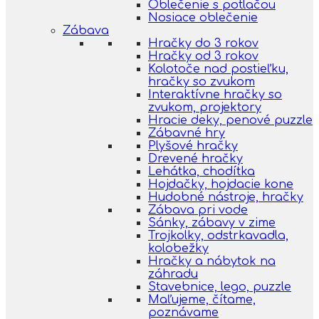
Oblečenie s potlačou
Nosiace oblečenie
Zábava
Hračky do 3 rokov
Hračky od 3 rokov
Kolotoče nad postieľku,
hračky so zvukom
Interaktívne hračky so
zvukom, projektory
Hracie deky, penové puzzle
Zábavné hry
Plyšové hračky
Drevené hračky
Lehátka, chodítka
Hojdačky, hojdacie kone
Hudobné nástroje, hračky
Zábava pri vode
Sánky, zábavy v zime
Trojkolky, odstrkavadla,
kolobežky
Hračky a nábytok na
záhradu
Stavebnice, lego, puzzle
Maľujeme, čítame,
poznávame