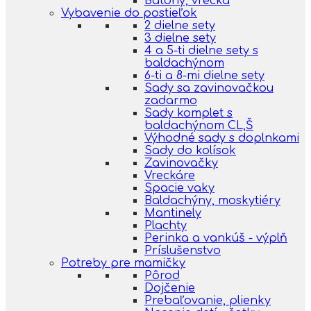
Batohy, vrecká
Vybavenie do postieľok
2 dielne sety
3 dielne sety
4 a 5-ti dielne sety s
baldachýnom
6-ti a 8-mi dielne sety
Sady sa zavinovačkou
zadarmo
Sady komplet s
baldachýnom CL,Š
Výhodné sady s doplnkami
Sady do kolísok
Zavinovačky
Vreckáre
Spacie vaky
Baldachýny, moskytiéry
Mantinely
Plachty
Perinka a vankúš - výplň
Príslušenstvo
Potreby pre mamičky
Pôrod
Dojčenie
Prebaľovanie, plienky