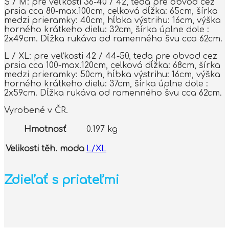
S / M: pre veľkosti 36-40 / 42, teda pre obvod cez
prsia cca 80-max.100cm, celková dĺžka: 65cm, šírka
medzi prieramky: 40cm, hĺbka výstrihu: 16cm, výška
horného krátkeho dielu: 32cm, šírka úplne dole :
2x49cm. Dĺžka rukáva od ramenného švu cca 62cm.
L / XL: pre veľkosti 42 / 44-50, teda pre obvod cez
prsia cca 100-max.120cm, celková dĺžka: 68cm, šírka
medzi prieramky: 50cm, hĺbka výstrihu: 16cm, výška
horného krátkeho dielu: 37cm, šírka úplne dole :
2x59cm. Dĺžka rukáva od ramenného švu cca 62cm.
Vyrobené v ČR.
Hmotnosť
0.197 kg
Velikosti těh. moda
L/XL
Zdieľať s priateľmi