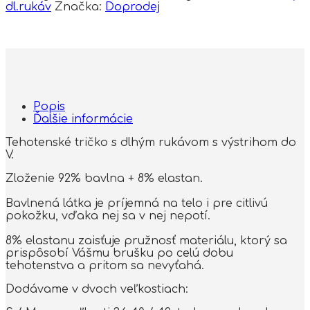
dl.rukáv
Značka:
Doprodej
Popis
Ďalšie informácie
Tehotenské tričko s dlhým rukávom s výstrihom do
V.
Zloženie 92% bavlna + 8% elastan.
Bavlnená látka je príjemná na telo i pre citlivú
pokožku, vďaka nej sa v nej nepotí.
8% elastanu zaisťuje pružnosť materiálu, ktorý sa
prispôsobí Vášmu brušku po celú dobu
tehotenstva a pritom sa nevyťahá.
Dodávame v dvoch veľkostiach: