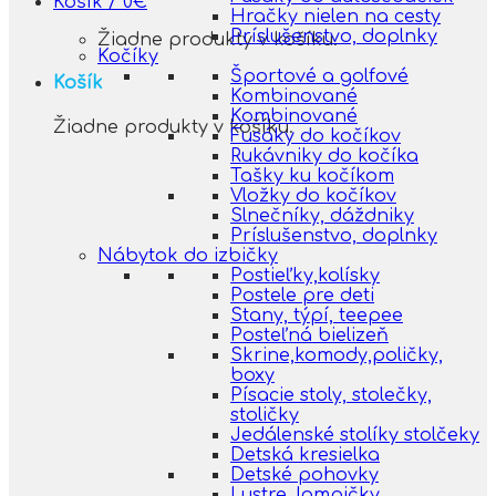
Košík /
0
€
Hračky nielen na cesty
Príslušenstvo, doplnky
Žiadne produkty v košíku.
Kočíky
Športové a golfové
Košík
Kombinované
Kombinované
Žiadne produkty v košíku.
Fusáky do kočíkov
Rukávniky do kočíka
Tašky ku kočíkom
Vložky do kočíkov
Slnečníky, dáždniky
Príslušenstvo, doplnky
Nábytok do izbičky
Postieľky,kolísky
Postele pre deti
Stany, týpí, teepee
Posteľná bielizeň
Skrine,komody,poličky,
boxy
Písacie stoly, stolečky,
stoličky
Jedálenské stolíky stolčeky
Detská kresielka
Detské pohovky
Lustre, lampičky