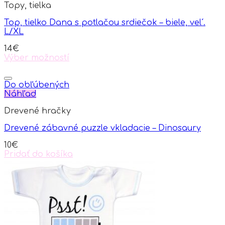
Topy, tielka
The
options
Top, tielko Dana s potlačou srdiečok – biele, vel´.
may
L/XL
be
chosen
14
€
on
Výber možností
the
This
product
product
page
has
Do obľúbených
multiple
Náhľad
variants.
Drevené hračky
The
options
Drevené zábavné puzzle vkladacie – Dinosaury
may
be
10
€
chosen
Pridať do košíka
on
the
product
page