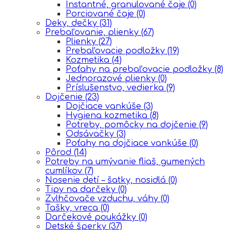
Instantné, granulované čaje
(0)
Porciované čaje
(0)
Deky, dečky
(31)
Prebaľovanie, plienky
(67)
Plienky
(27)
Prebaľovacie podložky
(19)
Kozmetika
(4)
Poťahy na prebaľovacie podložky
(8)
Jednorazové plienky
(0)
Príslušenstvo, vedierka
(9)
Dojčenie
(23)
Dojčiace vankúše
(3)
Hygiena kozmetika
(8)
Potreby, pomôcky na dojčenie
(9)
Odsávačky
(3)
Poťahy na dojčiace vankúše
(0)
Pôrod
(14)
Potreby na umývanie fliaš, gumených
cumlíkov
(7)
Nosenie detí – šatky, nosidlá
(0)
Tipy na darčeky
(0)
Zvlhčovače vzduchu, váhy
(0)
Tašky, vreca
(0)
Darčekové poukážky
(0)
Detské šperky
(37)