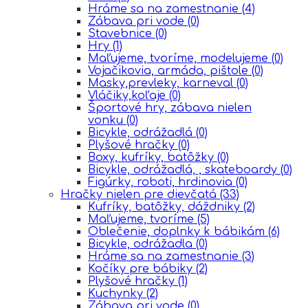
Hráme sa na zamestnanie
(4)
Zábava pri vode
(0)
Stavebnice
(0)
Hry
(1)
Maľujeme, tvoríme, modelujeme
(0)
Vojačikovia, armáda, pištole
(0)
Masky,prevleky, karneval
(0)
Vláčiky,koľaje
(0)
Športové hry, zábava nielen
vonku
(0)
Bicykle, odrážadlá
(0)
Plyšové hračky
(0)
Boxy, kufríky, batôžky
(0)
Bicykle, odrážadlá, , skateboardy
(0)
Figúrky, roboti, hrdinovia
(0)
Hračky nielen pre dievčatá
(33)
Kufríky, batôžky, dáždniky
(2)
Maľujeme, tvoríme
(5)
Oblečenie, doplnky k bábikám
(6)
Bicykle, odrážadla
(0)
Hráme sa na zamestnanie
(3)
Kočíky pre bábiky
(2)
Plyšové hračky
(1)
Kuchynky
(2)
Zábava pri vode
(0)