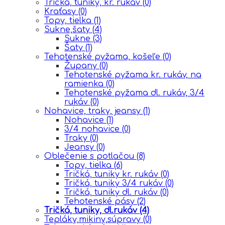
Tričká, tuniky, kr. rukáv
(0)
Kraťasy
(0)
Topy, tielka
(1)
Sukne,šaty
(4)
Sukne
(3)
Šaty
(1)
Tehotenské pyžama, košeľe
(0)
Župany
(0)
Tehotenské pyžama kr. rukáv, na
ramienka
(0)
Tehotenské pyžama dl. rukáv, 3/4
rukáv
(0)
Nohavice, traky, jeansy
(1)
Nohavice
(1)
3/4 nohavice
(0)
Traky
(0)
Jeansy
(0)
Oblečenie s potlačou
(8)
Topy, tielka
(6)
Tričká, tuniky kr. rukáv
(0)
Tričká, tuniky 3/4 rukáv
(0)
Tričká, tuniky dl. rukáv
(0)
Tehotenské pásy
(2)
Tričká, tuniky, dl.rukáv
(4)
Tepláky,mikiny,súpravy
(0)