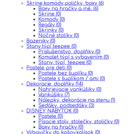
Skrine,komody,poličky, boxy
(6)
Boxy na hračky a iné.
(6)
Skrine
(0)
Komody
(0)
Regály
(0)
Skrinky
(0)
Nočné stolíky
(0)
Bazeniky
(0)
Stany,týpí,teepee
(0)
Prislušenstvo, doplňky
(0)
Komplet týpí s vybavením
(0)
Stany, týpí, teepee
(0)
Postele pre deti
(0)
Postele bez šuplíku
(0)
Postele s šuplíkom / ami
(0)
Dekoracje, doplňky
(14)
Nahrievacie vankúšiky
(0)
Vankúšiky
(7)
Nálepky, dekorácie na stenu
(1)
Sedáky, podsedáky
(3)
DISNEY NÁBYTOK
(0)
Postele
(0)
Písacie stoly, stolečky, stoličky
(0)
Boxy na hračky
(0)
Výbavičky do košov,kolísok
(0)