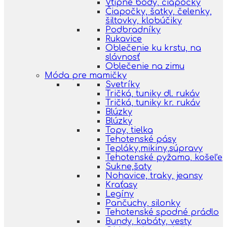
Vtipné body, čiapočky
Čiapočky, šatky, čelenky,
šiltovky, klobúčiky
Podbradníky
Rukavice
Oblečenie ku krstu, na
slávnosť
Oblečenie na zimu
Móda pre mamičky
Svetríky
Tričká, tuniky dl. rukáv
Tričká, tuniky kr. rukáv
Blúzky
Blúzky
Topy, tielka
Tehotenské pásy
Tepláky,mikiny,súpravy
Tehotenské pyžama, košeľe
Sukne,šaty
Nohavice, traky, jeansy
Kraťasy
Legíny
Pančuchy, silonky
Tehotenské spodné prádlo
Bundy, kabáty, vesty