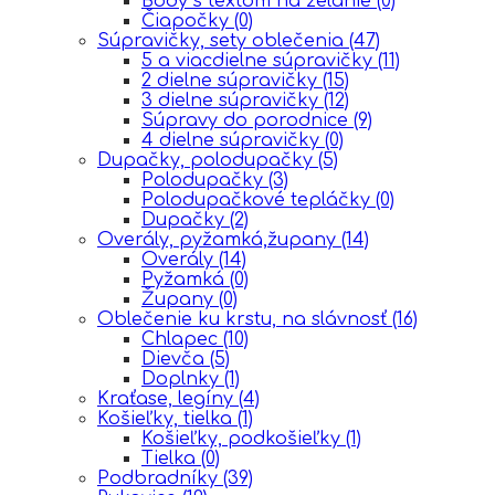
Body s textom na želanie
(0)
Čiapočky
(0)
Súpravičky, sety oblečenia
(47)
5 a viacdielne súpravičky
(11)
2 dielne súpravičky
(15)
3 dielne súpravičky
(12)
Súpravy do porodnice
(9)
4 dielne súpravičky
(0)
Dupačky, polodupačky
(5)
Polodupačky
(3)
Polodupačkové tepláčky
(0)
Dupačky
(2)
Overály, pyžamká,župany
(14)
Overály
(14)
Pyžamká
(0)
Župany
(0)
Oblečenie ku krstu, na slávnosť
(16)
Chlapec
(10)
Dievča
(5)
Doplnky
(1)
Kraťase, legíny
(4)
Košieľky, tielka
(1)
Košieľky, podkošieľky
(1)
Tielka
(0)
Podbradníky
(39)