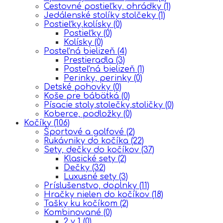
Cestovné postieľky, ohrádky
(1)
Jedálenské stolíky stolčeky
(1)
Postieľky,kolísky
(0)
Postieľky
(0)
Kolísky
(0)
Posteľná bielizeň
(4)
Prestieradla
(3)
Posteľná bielizeň
(1)
Perinky, perinky
(0)
Detské pohovky
(0)
Koše pre bábätká
(0)
Písacie stoly,stolečky,stoličky
(0)
Koberce, podložky
(0)
Kočíky
(106)
Športové a golfové
(2)
Rukávniky do kočíka
(22)
Sety, dečky do kočíkov
(37)
Klasické sety
(2)
Dečky
(32)
Luxusné sety
(3)
Príslušenstvo, doplnky
(11)
Hračky nielen do kočíkov
(18)
Tašky ku kočíkom
(2)
Kombinované
(0)
2 v 1
(0)