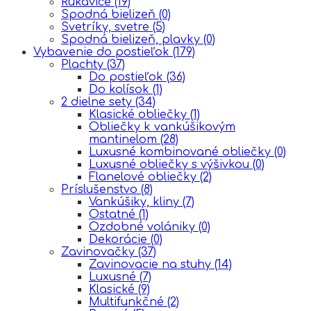
Rukavice
(19)
Spodná bielizeň
(0)
Svetríky, svetre
(5)
Spodná bielizeň, plavky
(0)
Vybavenie do postieľok
(179)
Plachty
(37)
Do postieľok
(36)
Do kolísok
(1)
2 dielne sety
(34)
Klasické obliečky
(1)
Obliečky k vankúšikovým
mantinelom
(28)
Luxusné kombinované obliečky
(0)
Luxusné obliečky s výšivkou
(0)
Flanelové obliečky
(2)
Príslušenstvo
(8)
Vankúšiky, kliny
(7)
Ostatné
(1)
Ozdobné volániky
(0)
Dekorácie
(0)
Zavinovačky
(37)
Zavinovacie na stuhy
(14)
Luxusné
(7)
Klasické
(9)
Multifunkčné
(2)