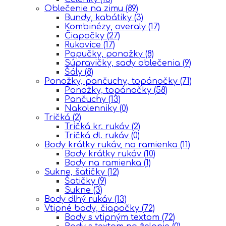
Oblečenie na zimu
(89)
Bundy, kabátiky
(3)
Kombinézy, overaly
(17)
Čiapočky
(27)
Rukavice
(17)
Papučky, ponožky
(8)
Súpravičky, sady oblečenia
(9)
Šály
(8)
Ponožky, pančuchy, topánočky
(71)
Ponožky, topánočky
(58)
Pančuchy
(13)
Nakolenniky
(0)
Tričká
(2)
Tričká kr. rukáv
(2)
Tričká dl. rukáv
(0)
Body krátky rukáv, na ramienka
(11)
Body krátky rukáv
(10)
Body na ramienka
(1)
Sukne, šatičky
(12)
Šatičky
(9)
Sukne
(3)
Body dlhý rukáv
(13)
Vtipné body, čiapočky
(72)
Body s vtipným textom
(72)