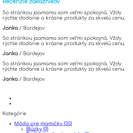
Recenzie zákazníkov
The
options
So stránkou jaamama som veľmi spokojná. Vždy
may
rýchle dodanie a krásne produkty za skvelú cenu.
be
chosen
Janka
/
Bardejov
on
the
So stránkou jaamama som veľmi spokojná. Vždy
product
rýchle dodanie a krásne produkty za skvelú cenu.
page
Janka
/
Bardejov
So stránkou jaamama som veľmi spokojná. Vždy
rýchle dodanie a krásne produkty za skvelú cenu.
Janka
/
Bardejov
Kategórie
Móda pre mamičky
(35)
Blúzky
(0)