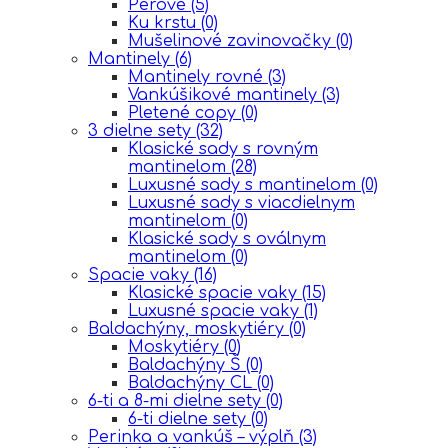
Perové
(5)
Ku krstu
(0)
Mušelinové zavinovačky
(0)
Mantinely
(6)
Mantinely rovné
(3)
Vankúšikové mantinely
(3)
Pletené copy
(0)
3 dielne sety
(32)
Klasické sady s rovným
mantinelom
(28)
Luxusné sady s mantinelom
(0)
Luxusné sady s viacdielnym
mantinelom
(0)
Klasické sady s oválnym
mantinelom
(0)
Spacie vaky
(16)
Klasické spacie vaky
(15)
Luxusné spacie vaky
(1)
Baldachýny, moskytiéry
(0)
Moskytiéry
(0)
Baldachýny Š
(0)
Baldachýny CL
(0)
6-ti a 8-mi dielne sety
(0)
6-ti dielne sety
(0)
Perinka a vankúš – výplň
(3)