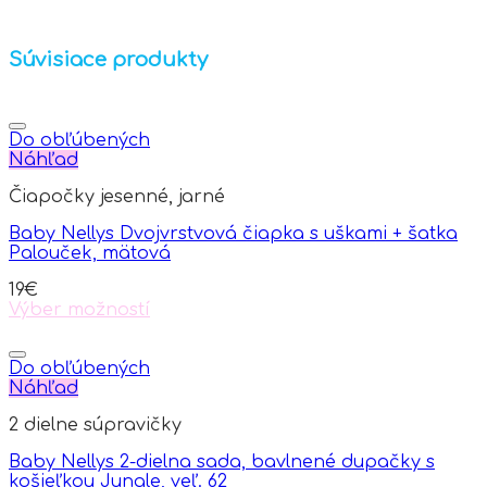
Súvisiace produkty
Do obľúbených
Náhľad
Čiapočky jesenné, jarné
Baby Nellys Dvojvrstvová čiapka s uškami + šatka
Palouček, mätová
19
€
Výber možností
This
product
has
Do obľúbených
multiple
Náhľad
variants.
2 dielne súpravičky
The
options
Baby Nellys 2-dielna sada, bavlnené dupačky s
may
košieľkou Jungle, veľ. 62
be