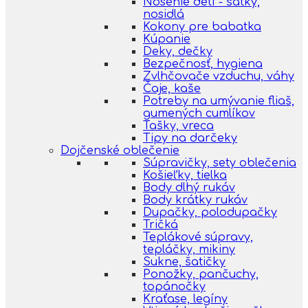
Nosenie detí - šatky,
nosidlá
Kokony pre babatka
Kúpanie
Deky, dečky
Bezpečnosť, hygiena
Zvlhčovače vzduchu, váhy
Čaje, kaše
Potreby na umývanie fliaš,
gumených cumlíkov
Tašky, vreca
Tipy na darčeky
Dojčenské oblečenie
Súpravičky, sety oblečenia
Košieľky, tielka
Body dlhý rukáv
Body krátky rukáv
Dupačky, polodupačky
Tričká
Teplákové súpravy,
tepláčky, mikiny
Sukne, šatičky
Ponožky, pančuchy,
topánočky
Kraťase, legíny