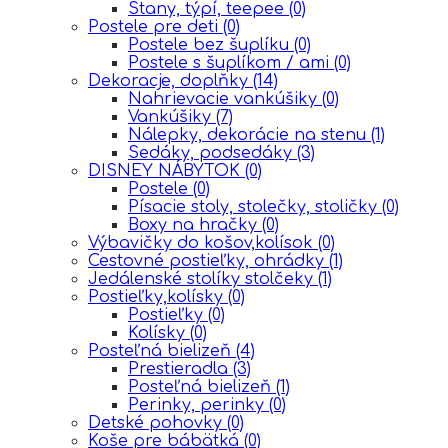
Stany, týpí, teepee
(0)
Postele pre deti
(0)
Postele bez šuplíku
(0)
Postele s šuplíkom / ami
(0)
Dekoracje, doplňky
(14)
Nahrievacie vankúšiky
(0)
Vankúšiky
(7)
Nálepky, dekorácie na stenu
(1)
Sedáky, podsedáky
(3)
DISNEY NÁBYTOK
(0)
Postele
(0)
Písacie stoly, stolečky, stoličky
(0)
Boxy na hračky
(0)
Výbavičky do košov,kolísok
(0)
Cestovné postieľky, ohrádky
(1)
Jedálenské stolíky stolčeky
(1)
Postieľky,kolísky
(0)
Postieľky
(0)
Kolísky
(0)
Posteľná bielizeň
(4)
Prestieradla
(3)
Posteľná bielizeň
(1)
Perinky, perinky
(0)
Detské pohovky
(0)
Koše pre bábätká
(0)