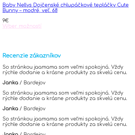
Baby Nellys Dojčenské chlupáčkové tepláčky Cute
Bunny – modré, veľ. 68
9
€
Výber možností
This
product
has
multiple
variants.
Recenzie zákazníkov
The
options
So stránkou jaamama som veľmi spokojná. Vždy
may
rýchle dodanie a krásne produkty za skvelú cenu.
be
chosen
Janka
/
Bardejov
on
the
So stránkou jaamama som veľmi spokojná. Vždy
product
rýchle dodanie a krásne produkty za skvelú cenu.
page
Janka
/
Bardejov
So stránkou jaamama som veľmi spokojná. Vždy
rýchle dodanie a krásne produkty za skvelú cenu.
Janka
/
Bardejov