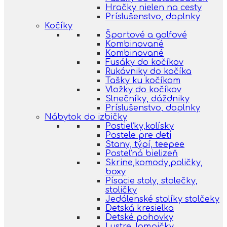
Hračky nielen na cesty
Príslušenstvo, doplnky
Kočíky
Športové a golfové
Kombinované
Kombinované
Fusáky do kočíkov
Rukávniky do kočíka
Tašky ku kočíkom
Vložky do kočíkov
Slnečníky, dáždniky
Príslušenstvo, doplnky
Nábytok do izbičky
Postieľky,kolísky
Postele pre deti
Stany, týpí, teepee
Posteľná bielizeň
Skrine,komody,poličky,
boxy
Písacie stoly, stolečky,
stoličky
Jedálenské stolíky stolčeky
Detská kresielka
Detské pohovky
Lustre, lampičky