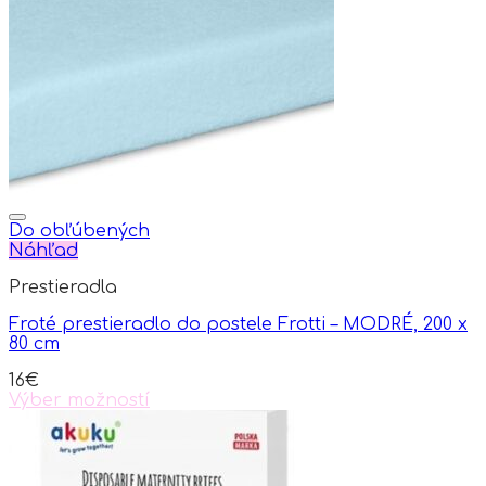
Do obľúbených
Náhľad
Prestieradla
Froté prestieradlo do postele Frotti – MODRÉ, 200 x
80 cm
16
€
Výber možností
This
product
has
multiple