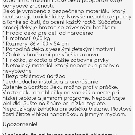
kopaním a trasením zase dieťa podporuje svoje
pohybové zručnosti.
Deka je vyrobená z bezpečného materiálu, ktorý
neobsahuje toxické látky. Navyše nepohlcuje pachy
a ľahké sa čistí, čo ocení každý rodič. Súčasťou
hracej deky je hrazda so závesnými hračkami.
* Hracia deka pre deti od narodenia
* Hmotnosť: 0,65 kg
* Rozmery: 86 × 100 × 54 cm
* Pohodlná deka s veselými detskými motívmi
* Oblúk s hračkami pre väčšiu zábavu
* Hrkálka, zrkadlo a ďalšie zábavné prvky
* Netoxický materiál, ktorý nepohlcuje pachy a
nevybledne
* Bezproblémová údržba
* Jednoduchá inštalácia a prenášanie
Čistenie a údržba: Deku možno prať v práčke.
Vložte deku do obliečky na vankúš a perte pri
nízkej teplote a jemnom programe. Nepoužívajte
bielidlá. Sušte na šnúre pri nízkej teplote.
Nepoužívajte žehličku ani sušičku bielizne. Plastové
časti čistite vlhkou handričkou a jemným mydlom.
Upozornenie!