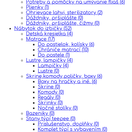
Potreby a pomôcky na umývanie fliaš
(6)
Plienky
(1)
Ohrievace lahvi, sterilizatory
(2)
Dáždniky, pršiplášte
(0)
Dáždniky, pršiplášte, čižmy
(0)
Nábytok do izbičky
(52)
Detská kresielka
(4)
Matrace
(17)
Do postielok, kolísky
(6)
Chrániče matrací
(10)
Do postele
(1)
Lustre, lampičky
(4)
Lampičky
(4)
Lustre
(0)
Skrine,komody,poličky, boxy
(6)
Boxy na hračky a iné.
(6)
Skrine
(0)
Komody
(0)
Regály
(0)
Skrinky
(0)
Nočné stolíky
(0)
Bazeniky
(0)
Stany,týpí,teepee
(0)
Prislušenstvo, doplňky
(0)
Komplet týpí s vybavením
(0)