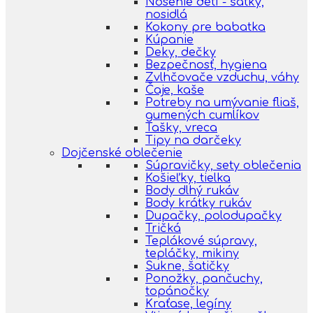
Nosenie detí - šatky,
nosidlá
Kokony pre babatka
Kúpanie
Deky, dečky
Bezpečnosť, hygiena
Zvlhčovače vzduchu, váhy
Čaje, kaše
Potreby na umývanie fliaš,
gumených cumlíkov
Tašky, vreca
Tipy na darčeky
Dojčenské oblečenie
Súpravičky, sety oblečenia
Košieľky, tielka
Body dlhý rukáv
Body krátky rukáv
Dupačky, polodupačky
Tričká
Teplákové súpravy,
tepláčky, mikiny
Sukne, šatičky
Ponožky, pančuchy,
topánočky
Kraťase, legíny