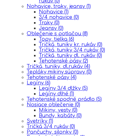
rukáv
(0)
Nohavice, traky, jeansy
(1)
Nohavice
(1)
3/4 nohavice
(0)
Traky
(0)
Jeansy
(0)
Oblečenie s potlačou
(8)
Topy, tielka
(6)
Tričká, tuniky kr. rukáv
(0)
Tričká, tuniky 3/4 rukáv
(0)
Tričká, tuniky dl. rukáv
(0)
Tehotenské pásy
(2)
Tričká, tuniky, dl.rukáv
(4)
Tepláky,mikiny,súpravy
(0)
Tehotenské pásy
(4)
Legíny
(6)
Legíny 3/4 dlžky
(5)
Legíny dlhé
(1)
Tehotenské spodné prádlo
(5)
Nosiace oblečenie
(0)
Mikiny, vesty
(0)
Bundy, kabáty
(0)
Svetríky
(1)
Tričká 3/4 rukáv
(0)
Pančuchy, silonky
(0)