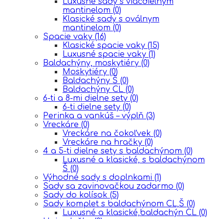
Luxusné sady s viacdielnym
mantinelom
(0)
Klasické sady s oválnym
mantinelom
(0)
Spacie vaky
(16)
Klasické spacie vaky
(15)
Luxusné spacie vaky
(1)
Baldachýny, moskytiéry
(0)
Moskytiéry
(0)
Baldachýny Š
(0)
Baldachýny CL
(0)
6-ti a 8-mi dielne sety
(0)
6-ti dielne sety
(0)
Perinka a vankúš – výplň
(3)
Vreckáre
(0)
Vreckáre na čokoľvek
(0)
Vreckáre na hračky
(0)
4 a 5-ti dielne sety s baldachýnom
(0)
Luxusné a klasické, s baldachýnom
Š
(0)
Výhodné sady s doplnkami
(1)
Sady sa zavinovačkou zadarmo
(0)
Sady do kolísok
(5)
Sady komplet s baldachýnom CL,Š
(0)
Luxusné a klasické,baldachýn CL
(0)