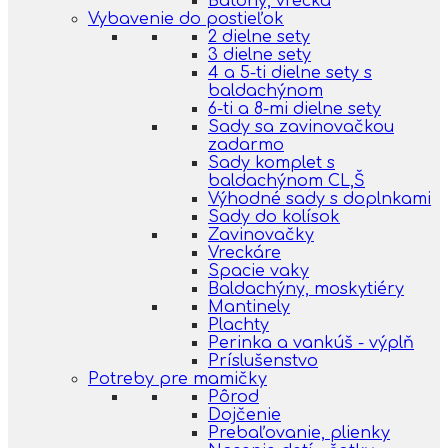
Batohy, vrecká
Vybavenie do postieľok
2 dielne sety
3 dielne sety
4 a 5-ti dielne sety s
baldachýnom
6-ti a 8-mi dielne sety
Sady sa zavinovačkou
zadarmo
Sady komplet s
baldachýnom CL,Š
Výhodné sady s doplnkami
Sady do kolísok
Zavinovačky
Vreckáre
Spacie vaky
Baldachýny, moskytiéry
Mantinely
Plachty
Perinka a vankúš - výplň
Príslušenstvo
Potreby pre mamičky
Pôrod
Dojčenie
Prebaľovanie, plienky