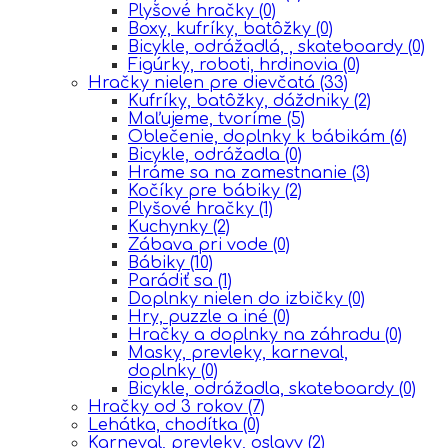
Plyšové hračky
(0)
Boxy, kufríky, batôžky
(0)
Bicykle, odrážadlá, , skateboardy
(0)
Figúrky, roboti, hrdinovia
(0)
Hračky nielen pre dievčatá
(33)
Kufríky, batôžky, dáždniky
(2)
Maľujeme, tvoríme
(5)
Oblečenie, doplnky k bábikám
(6)
Bicykle, odrážadla
(0)
Hráme sa na zamestnanie
(3)
Kočíky pre bábiky
(2)
Plyšové hračky
(1)
Kuchynky
(2)
Zábava pri vode
(0)
Bábiky
(10)
Parádiť sa
(1)
Doplnky nielen do izbičky
(0)
Hry, puzzle a iné
(0)
Hračky a doplnky na záhradu
(0)
Masky, prevleky, karneval,
doplnky
(0)
Bicykle, odrážadla, skateboardy
(0)
Hračky od 3 rokov
(7)
Lehátka, chodítka
(0)
Karneval, prevleky, oslavy
(2)