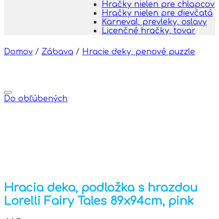
Hračky nielen pre chlapcov
Hračky nielen pre dievčatá
Karneval, prevleky, oslavy
Licenčné hračky, tovar
Domov
/
Zábava
/
Hracie deky, penové puzzle
Do obľúbených
Hracia deka, podložka s hrazdou
Lorelli Fairy Tales 89x94cm, pink