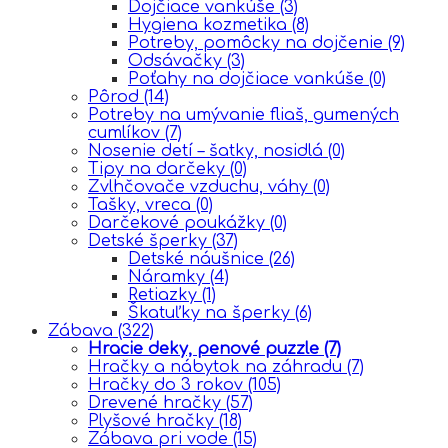
Dojčiace vankúše
(3)
Hygiena kozmetika
(8)
Potreby, pomôcky na dojčenie
(9)
Odsávačky
(3)
Poťahy na dojčiace vankúše
(0)
Pôrod
(14)
Potreby na umývanie fliaš, gumených
cumlíkov
(7)
Nosenie detí – šatky, nosidlá
(0)
Tipy na darčeky
(0)
Zvlhčovače vzduchu, váhy
(0)
Tašky, vreca
(0)
Darčekové poukážky
(0)
Detské šperky
(37)
Detské náušnice
(26)
Náramky
(4)
Retiazky
(1)
Škatuľky na šperky
(6)
Zábava
(322)
Hracie deky, penové puzzle
(7)
Hračky a nábytok na záhradu
(7)
Hračky do 3 rokov
(105)
Drevené hračky
(57)
Plyšové hračky
(18)
Zábava pri vode
(15)