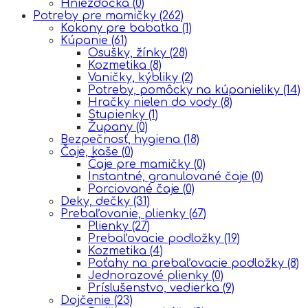
Hniezdočka
(0)
Potreby pre mamičky
(262)
Kokony pre babatka
(1)
Kúpanie
(61)
Osušky, žínky
(28)
Kozmetika
(8)
Vaničky, kýbliky
(2)
Potreby, pomôcky na kúpanieliky
(14)
Hračky nielen do vody
(8)
Stupienky
(1)
Župany
(0)
Bezpečnosť, hygiena
(18)
Čaje, kaše
(0)
Čaje pre mamičky
(0)
Instantné, granulované čaje
(0)
Porciované čaje
(0)
Deky, dečky
(31)
Prebaľovanie, plienky
(67)
Plienky
(27)
Prebaľovacie podložky
(19)
Kozmetika
(4)
Poťahy na prebaľovacie podložky
(8)
Jednorazové plienky
(0)
Príslušenstvo, vedierka
(9)
Dojčenie
(23)