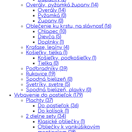
Overály, pyžamká,župany
(14)
Overály
(14)
Pyžamká
(0)
Župany
(0)
Oblečenie ku krstu, na slávnosť
(16)
Chlapec
(10)
Dievča
(5)
Doplnky
(1)
Kraťase, legíny
(4)
Košieľky, tielka
(1)
Košieľky, podkošieľky
(1)
Tielka
(0)
Podbradníky
(39)
Rukavice
(19)
Spodná bielizeň
(0)
Svetríky, svetre
(5)
Spodná bielizeň, plavky
(0)
Vybavenie do postieľok
(179)
Plachty
(37)
Do postieľok
(36)
Do kolísok
(1)
2 dielne sety
(34)
Klasické obliečky
(1)
Obliečky k vankúšikovým