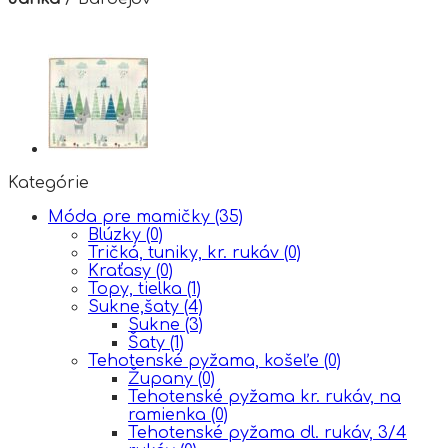
Kategórie
Móda pre mamičky
(35)
Blúzky
(0)
Tričká, tuniky, kr. rukáv
(0)
Kraťasy
(0)
Topy, tielka
(1)
Sukne,šaty
(4)
Sukne
(3)
Šaty
(1)
Tehotenské pyžama, košeľe
(0)
Župany
(0)
Tehotenské pyžama kr. rukáv, na
ramienka
(0)
Tehotenské pyžama dl. rukáv, 3/4