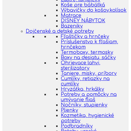
Koše pre bábätká
Výbavičky do košov,kolísok
Matrace
DISNEY NÁBYTOK
Bazeniky
Dojčenské a detské potreby
Fľaštičky a hrnčeky
Príslušenstvo k fľašiam,
hrnčekom
Termoboxy, termosky
Boxy na desiatu, sáčky
Ohrievace lahvi,
sterilizatory
Taniere, misky, príbory
Cumlíky, retiazky na
cumlíky
Hryzátka, hrkálky
Potreby a pomôcky na
umývanie fliaš
Nočníky, stupienky
Plienky
Kozmetika, hygienické
potreby
Podbradníky