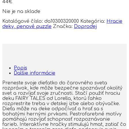
44
€
Nie je na sklade
Katalógové číslo:
da10300320000
Kategória:
Hracie
deky, penové puzzle
Značka:
Doprodej
Popis
Ďalšie informácie
Preneste svoje dieťatko do čarovného sveta
rozprávok, kde môže bezpečne spoznávať okolitý
svet a rozvíjať svoje zručnosti. Stačí použiť hraciu
deku FAIRY TALES od Lorella, ktorú ľahko
rozprestrite treba v detskej izbe alebo obývačke.
Dieťa môže na deke odpočívať a hrať sa s
bohatými hernými prvkami. Pestrofarebné motívy
pomáhajú rozvíjať schopnosť rozpoznávanie
farieb. Interaktívne hračky stimulujú hmat, zatiaľ čo