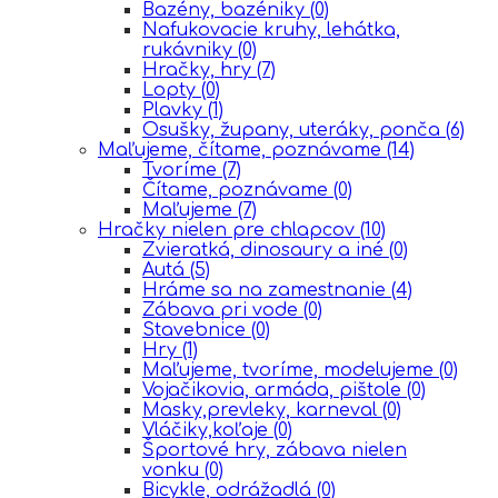
Bazény, bazéniky
(0)
Nafukovacie kruhy, lehátka,
rukávniky
(0)
Hračky, hry
(7)
Lopty
(0)
Plavky
(1)
Osušky, župany, uteráky, ponča
(6)
Maľujeme, čítame, poznávame
(14)
Tvoríme
(7)
Čítame, poznávame
(0)
Maľujeme
(7)
Hračky nielen pre chlapcov
(10)
Zvieratká, dinosaury a iné
(0)
Autá
(5)
Hráme sa na zamestnanie
(4)
Zábava pri vode
(0)
Stavebnice
(0)
Hry
(1)
Maľujeme, tvoríme, modelujeme
(0)
Vojačikovia, armáda, pištole
(0)
Masky,prevleky, karneval
(0)
Vláčiky,koľaje
(0)
Športové hry, zábava nielen
vonku
(0)
Bicykle, odrážadlá
(0)