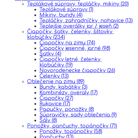
Teplákové súpravy, tepláčky, mikiny
(20)
Teplákové súpravy
(1)
Mikiny, bundy
(4)
Tepláčky, zahradníčky, nohavice
(13)
Teplejšie overálky jar / jeseň
(2)
Čiapočky, šatky, čelenky, šiltovky,
klobúčiky
(234)
Čiapočky na zimu
(74)
Čiapočky jesenné, jarné
(98)
Šatky
(4)
Čiapočky letné, čelenky,
klobúčiky
(19)
Novorodenecke čiapočky
(26)
Čelenky
(13)
Oblečenie na zimu
(89)
Bundy, kabátiky
(3)
Kombinézy, overaly
(17)
Čiapočky
(27)
Rukavice
(17)
Papučky, ponožky
(8)
Súpravičky, sady oblečenia
(9)
Šály
(8)
Ponožky, pančuchy, topánočky
(71)
Ponožky, topánočky
(58)
Pančuchy
(13)