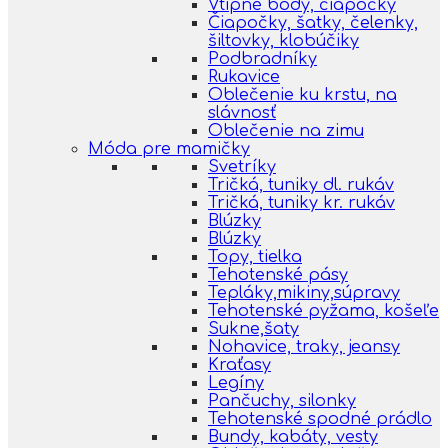
Vtipné body, čiapočky
Čiapočky, šatky, čelenky,
šiltovky, klobúčiky
Podbradníky
Rukavice
Oblečenie ku krstu, na
slávnosť
Oblečenie na zimu
Móda pre mamičky
Svetríky
Tričká, tuniky dl. rukáv
Tričká, tuniky kr. rukáv
Blúzky
Blúzky
Topy, tielka
Tehotenské pásy
Tepláky,mikiny,súpravy
Tehotenské pyžama, košeľe
Sukne,šaty
Nohavice, traky, jeansy
Kraťasy
Legíny
Pančuchy, silonky
Tehotenské spodné prádlo
Bundy, kabáty, vesty