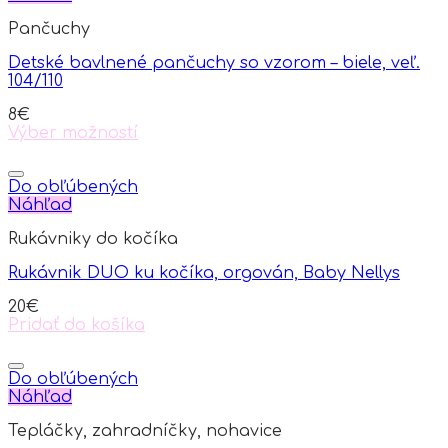
Pančuchy
Detské bavlnené pančuchy so vzorom – biele, veľ.
104/110
8
€
Výber možností
This
product
has
Do obľúbených
multiple
Náhľad
variants.
Rukávniky do kočíka
The
options
Rukávnik DUO ku kočíka, orgován, Baby Nellys
may
be
20
€
chosen
Pridať do košíka
on
the
product
Do obľúbených
page
Náhľad
Tepláčky, zahradníčky, nohavice