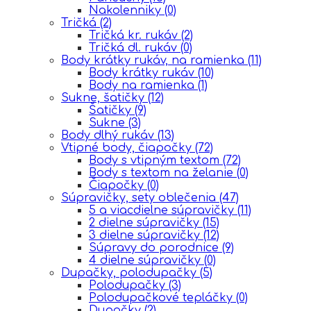
Nakolenniky
(0)
Tričká
(2)
Tričká kr. rukáv
(2)
Tričká dl. rukáv
(0)
Body krátky rukáv, na ramienka
(11)
Body krátky rukáv
(10)
Body na ramienka
(1)
Sukne, šatičky
(12)
Šatičky
(9)
Sukne
(3)
Body dlhý rukáv
(13)
Vtipné body, čiapočky
(72)
Body s vtipným textom
(72)
Body s textom na želanie
(0)
Čiapočky
(0)
Súpravičky, sety oblečenia
(47)
5 a viacdielne súpravičky
(11)
2 dielne súpravičky
(15)
3 dielne súpravičky
(12)
Súpravy do porodnice
(9)
4 dielne súpravičky
(0)
Dupačky, polodupačky
(5)
Polodupačky
(3)
Polodupačkové tepláčky
(0)
Dupačky
(2)