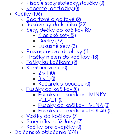
Písacie stoly,stolečky,stoličky
(0)
Koberce, podložky
(0)
Kočíky
(106)
Športové a golfové
(2)
Rukávniky do kočíka
(22)
Sety, dečky do kočíkov
(37)
Klasické sety
(2)
Dečky
(32)
Luxusné sety
(3)
Príslušenstvo, doplnky
(11)
Hračky nielen do kočíkov
(18)
Tašky ku kočíkom
(2)
Kombinované
(0)
2 v 1
(0)
3 v 1
(0)
Kočárek s boudou
(0)
Fusáky do kočíkov
(0)
Fusaky do kočíkov – MINKY,
VELVET
(0)
Fusaky do kočíkov – VLNA
(0)
Fusaky do kočíkov – POLAR
(0)
Vložky do kočíkov
(7)
Slnečníky, dáždniky
(7)
Kočíky pre dvojičky
(0)
Dojčenské oblečenie
(674)