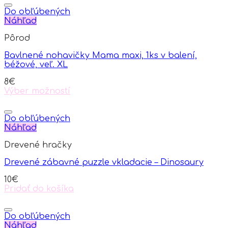
Do obľúbených
Náhľad
Pôrod
Bavlnené nohavičky Mama maxi, 1ks v balení,
béžové, veľ. XL
8
€
Výber možností
This
product
has
Do obľúbených
multiple
Náhľad
variants.
Drevené hračky
The
options
Drevené zábavné puzzle vkladacie – Dinosaury
may
be
10
€
chosen
Pridať do košíka
on
the
product
Do obľúbených
page
Náhľad