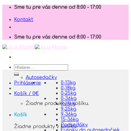
Skip
Sme tu pre vás denne od 8:00 - 17:00
to
content
Kontakt
Sme tu pre vás denne od 8:00 - 17:00
Hľadať:
Autosedačky
0-13kg
Prihlásenie
0-18kg
0-25kg
Košík /
0
€
0-36kg
Žiadne produkty v košíku.
9-18kg
9-25kg
9-36kg
Košík
15-36kg
Podsedáky
Žiadne produkty v košíku.
Fusaky do autosedačiek