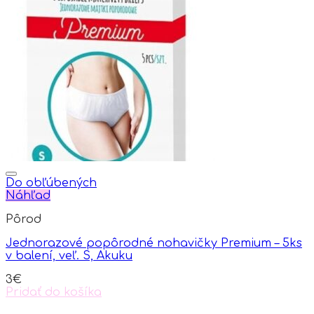
variants.
The
options
may
be
chosen
on
the
product
page
Do obľúbených
Náhľad
Pôrod
Jednorazové popôrodné nohavičky Premium – 5ks
v balení, veľ. S, Akuku
3
€
Pridať do košíka