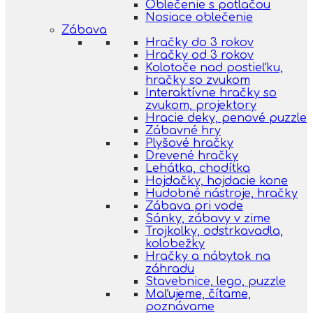
Oblečenie s potlačou
Nosiace oblečenie
Zábava
Hračky do 3 rokov
Hračky od 3 rokov
Kolotoče nad postieľku,
hračky so zvukom
Interaktívne hračky so
zvukom, projektory
Hracie deky, penové puzzle
Zábavné hry
Plyšové hračky
Drevené hračky
Lehátka, chodítka
Hojdačky, hojdacie kone
Hudobné nástroje, hračky
Zábava pri vode
Sánky, zábavy v zime
Trojkolky, odstrkavadla,
kolobežky
Hračky a nábytok na
záhradu
Stavebnice, lego, puzzle
Maľujeme, čítame,
poznávame