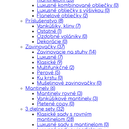
mantinelom
(28)
Luxusné kombinované obliečky
(0)
Luxusné obliečky s výšivkou
(0)
Flanelové obliečky
(2)
Príslušenstvo
(8)
Vankúšiky, kliny
(7)
Ostatné
(1)
Ozdobné volániky
(0)
Dekorácie
(0)
Zavinovačky
(37)
Zavinovacie na stuhy
(14)
Luxusné
(7)
Klasické
(9)
Multifunkčné
(2)
Perové
(5)
Ku krstu
(0)
Mušelinové zavinovačky
(0)
Mantinely
(6)
Mantinely rovné
(3)
Vankúšikové mantinely
(3)
Pletené copy
(0)
3 dielne sety
(32)
Klasické sady s rovným
mantinelom
(28)
Luxusné sady s mantinelom
(0)