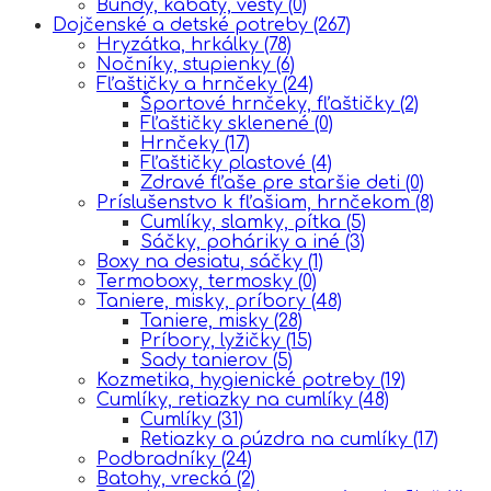
Bundy, kabáty, vesty
(0)
Dojčenské a detské potreby
(267)
Hryzátka, hrkálky
(78)
Nočníky, stupienky
(6)
Fľaštičky a hrnčeky
(24)
Športové hrnčeky, fľaštičky
(2)
Fľaštičky sklenené
(0)
Hrnčeky
(17)
Fľaštičky plastové
(4)
Zdravé fľaše pre staršie deti
(0)
Príslušenstvo k fľašiam, hrnčekom
(8)
Cumlíky, slamky, pítka
(5)
Sáčky, poháriky a iné
(3)
Boxy na desiatu, sáčky
(1)
Termoboxy, termosky
(0)
Taniere, misky, príbory
(48)
Taniere, misky
(28)
Príbory, lyžičky
(15)
Sady tanierov
(5)
Kozmetika, hygienické potreby
(19)
Cumlíky, retiazky na cumlíky
(48)
Cumlíky
(31)
Retiazky a púzdra na cumlíky
(17)
Podbradníky
(24)
Batohy, vrecká
(2)