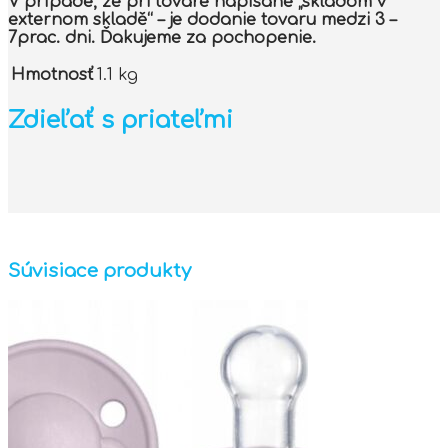
V prípade, že pri tovare napísané „skladom v
externom skladě“ – je dodanie tovaru medzi 3 –
7prac. dni. Ďakujeme za pochopenie.
Hmotnosť
1.1 kg
Zdieľať s priateľmi
Súvisiace produkty