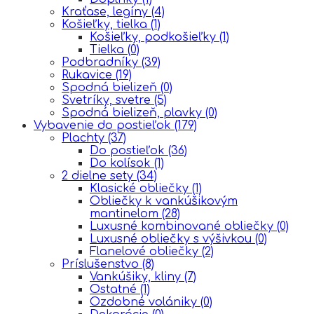
Kraťase, legíny
(4)
Košieľky, tielka
(1)
Košieľky, podkošieľky
(1)
Tielka
(0)
Podbradníky
(39)
Rukavice
(19)
Spodná bielizeň
(0)
Svetríky, svetre
(5)
Spodná bielizeň, plavky
(0)
Vybavenie do postieľok
(179)
Plachty
(37)
Do postieľok
(36)
Do kolísok
(1)
2 dielne sety
(34)
Klasické obliečky
(1)
Obliečky k vankúšikovým
mantinelom
(28)
Luxusné kombinované obliečky
(0)
Luxusné obliečky s výšivkou
(0)
Flanelové obliečky
(2)
Príslušenstvo
(8)
Vankúšiky, kliny
(7)
Ostatné
(1)
Ozdobné volániky
(0)