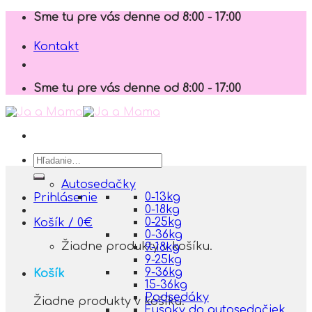
Skip
Sme tu pre vás denne od 8:00 - 17:00
to
content
Kontakt
Sme tu pre vás denne od 8:00 - 17:00
Hľadať:
Autosedačky
0-13kg
Prihlásenie
0-18kg
0-25kg
Košík /
0
€
0-36kg
Žiadne produkty v košíku.
9-18kg
9-25kg
9-36kg
Košík
15-36kg
Podsedáky
Žiadne produkty v košíku.
Fusaky do autosedačiek