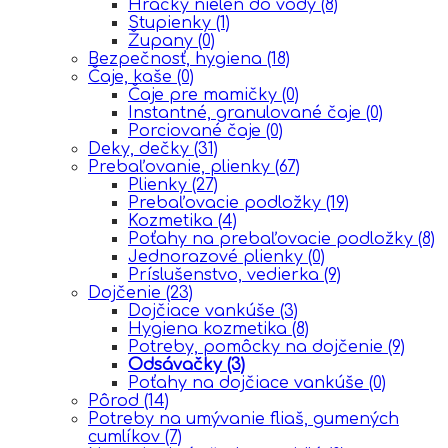
Hračky nielen do vody
(8)
Stupienky
(1)
Župany
(0)
Bezpečnosť, hygiena
(18)
Čaje, kaše
(0)
Čaje pre mamičky
(0)
Instantné, granulované čaje
(0)
Porciované čaje
(0)
Deky, dečky
(31)
Prebaľovanie, plienky
(67)
Plienky
(27)
Prebaľovacie podložky
(19)
Kozmetika
(4)
Poťahy na prebaľovacie podložky
(8)
Jednorazové plienky
(0)
Príslušenstvo, vedierka
(9)
Dojčenie
(23)
Dojčiace vankúše
(3)
Hygiena kozmetika
(8)
Potreby, pomôcky na dojčenie
(9)
Odsávačky
(3)
Poťahy na dojčiace vankúše
(0)
Pôrod
(14)
Potreby na umývanie fliaš, gumených
cumlíkov
(7)