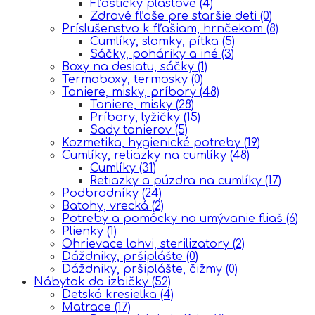
Fľaštičky plastové
(4)
Zdravé fľaše pre staršie deti
(0)
Príslušenstvo k fľašiam, hrnčekom
(8)
Cumlíky, slamky, pítka
(5)
Sáčky, poháriky a iné
(3)
Boxy na desiatu, sáčky
(1)
Termoboxy, termosky
(0)
Taniere, misky, príbory
(48)
Taniere, misky
(28)
Príbory, lyžičky
(15)
Sady tanierov
(5)
Kozmetika, hygienické potreby
(19)
Cumlíky, retiazky na cumlíky
(48)
Cumlíky
(31)
Retiazky a púzdra na cumlíky
(17)
Podbradníky
(24)
Batohy, vrecká
(2)
Potreby a pomôcky na umývanie fliaš
(6)
Plienky
(1)
Ohrievace lahvi, sterilizatory
(2)
Dáždniky, pršiplášte
(0)
Dáždniky, pršiplášte, čižmy
(0)
Nábytok do izbičky
(52)
Detská kresielka
(4)
Matrace
(17)