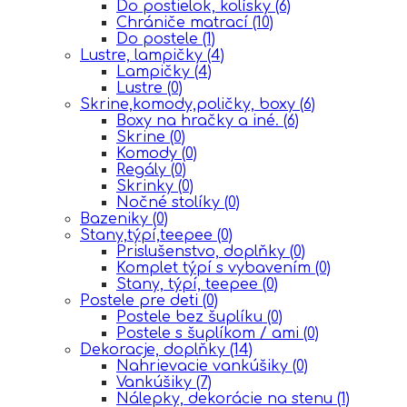
Do postielok, kolísky
(6)
Chrániče matrací
(10)
Do postele
(1)
Lustre, lampičky
(4)
Lampičky
(4)
Lustre
(0)
Skrine,komody,poličky, boxy
(6)
Boxy na hračky a iné.
(6)
Skrine
(0)
Komody
(0)
Regály
(0)
Skrinky
(0)
Nočné stolíky
(0)
Bazeniky
(0)
Stany,týpí,teepee
(0)
Prislušenstvo, doplňky
(0)
Komplet týpí s vybavením
(0)
Stany, týpí, teepee
(0)
Postele pre deti
(0)
Postele bez šuplíku
(0)
Postele s šuplíkom / ami
(0)
Dekoracje, doplňky
(14)
Nahrievacie vankúšiky
(0)
Vankúšiky
(7)
Nálepky, dekorácie na stenu
(1)