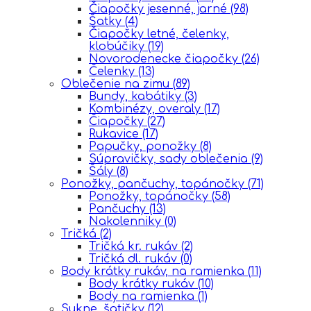
Čiapočky jesenné, jarné
(98)
Šatky
(4)
Čiapočky letné, čelenky,
klobúčiky
(19)
Novorodenecke čiapočky
(26)
Čelenky
(13)
Oblečenie na zimu
(89)
Bundy, kabátiky
(3)
Kombinézy, overaly
(17)
Čiapočky
(27)
Rukavice
(17)
Papučky, ponožky
(8)
Súpravičky, sady oblečenia
(9)
Šály
(8)
Ponožky, pančuchy, topánočky
(71)
Ponožky, topánočky
(58)
Pančuchy
(13)
Nakolenniky
(0)
Tričká
(2)
Tričká kr. rukáv
(2)
Tričká dl. rukáv
(0)
Body krátky rukáv, na ramienka
(11)
Body krátky rukáv
(10)
Body na ramienka
(1)
Sukne, šatičky
(12)