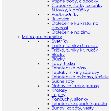
Vtipné body, čiapočky
Čiapočky, šatky, čelenky,
šiltovky, klobúčiky
Podbradníky
Rukavice
Oblečenie ku krstu, na
slávnosť
Oblečenie na zimu
Móda pre mamičky
Svetríky
Tričká, tuniky dl. rukáv
Tričká, tuniky kr. rukáv
Blúzky
Blúzky
Topy, tielka
Tehotenské pásy
Tepláky,mikiny,súpravy
Tehotenské pyžama, košeľe
Sukne,šaty
Nohavice, traky, jeansy
Kraťasy
Legíny
Pančuchy, silonky
Tehotenské spodné prádlo
Bundy, kabáty, vesty