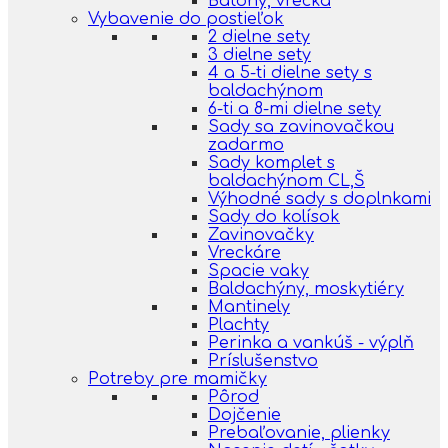
Batohy, vrecká
Vybavenie do postieľok
2 dielne sety
3 dielne sety
4 a 5-ti dielne sety s
baldachýnom
6-ti a 8-mi dielne sety
Sady sa zavinovačkou
zadarmo
Sady komplet s
baldachýnom CL,Š
Výhodné sady s doplnkami
Sady do kolísok
Zavinovačky
Vreckáre
Spacie vaky
Baldachýny, moskytiéry
Mantinely
Plachty
Perinka a vankúš - výplň
Príslušenstvo
Potreby pre mamičky
Pôrod
Dojčenie
Prebaľovanie, plienky