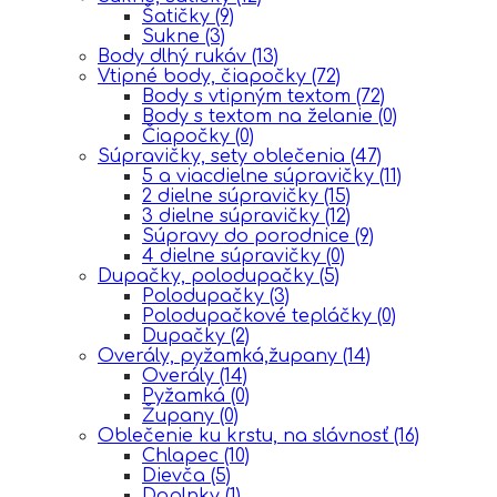
Šatičky
(9)
Sukne
(3)
Body dlhý rukáv
(13)
Vtipné body, čiapočky
(72)
Body s vtipným textom
(72)
Body s textom na želanie
(0)
Čiapočky
(0)
Súpravičky, sety oblečenia
(47)
5 a viacdielne súpravičky
(11)
2 dielne súpravičky
(15)
3 dielne súpravičky
(12)
Súpravy do porodnice
(9)
4 dielne súpravičky
(0)
Dupačky, polodupačky
(5)
Polodupačky
(3)
Polodupačkové tepláčky
(0)
Dupačky
(2)
Overály, pyžamká,župany
(14)
Overály
(14)
Pyžamká
(0)
Župany
(0)
Oblečenie ku krstu, na slávnosť
(16)
Chlapec
(10)
Dievča
(5)
Doplnky
(1)