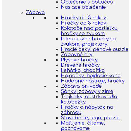
Oblečenie s potlačou
Nosiace oblečenie
Zábava
Hračky do 3 rokov
Hračky od 3 rokov
Kolotoče nad postieľku,
hračky so zvukom
Interaktívne hračky so
zvukom, projektory
Hracie deky, penové puzzle
Zábavné hry
Plyšové hračky
Drevené hračky
Lehátka, chodítka
Hojdačky, hojdacie kone
Hudobné nástroje, hračky
Zábava pri vode
Sánky, zábavy v zime
Trojkolky, odstrkavadla,
kolobežky
Hračky a nábytok na
záhradu
Stavebnice, lego, puzzle
Maľujeme, čítame,
poznávame