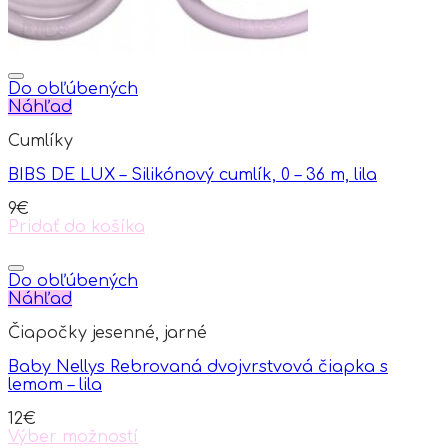
Do obľúbených
Náhľad
Cumlíky
BIBS DE LUX – Silikónový cumlík, 0 – 36 m, lila
9
€
Pridať do košíka
Do obľúbených
Náhľad
Čiapočky jesenné, jarné
Baby Nellys Rebrovaná dvojvrstvová čiapka s
lemom – lila
12
€
Výber možností