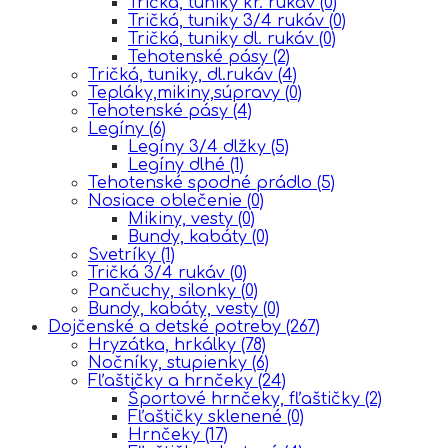
Tričká, tuniky kr. rukáv
(0)
Tričká, tuniky 3/4 rukáv
(0)
Tričká, tuniky dl. rukáv
(0)
Tehotenské pásy
(2)
Tričká, tuniky, dl.rukáv
(4)
Tepláky,mikiny,súpravy
(0)
Tehotenské pásy
(4)
Legíny
(6)
Legíny 3/4 dlžky
(5)
Legíny dlhé
(1)
Tehotenské spodné prádlo
(5)
Nosiace oblečenie
(0)
Mikiny, vesty
(0)
Bundy, kabáty
(0)
Svetríky
(1)
Tričká 3/4 rukáv
(0)
Pančuchy, silonky
(0)
Bundy, kabáty, vesty
(0)
Dojčenské a detské potreby
(267)
Hryzátka, hrkálky
(78)
Nočníky, stupienky
(6)
Fľaštičky a hrnčeky
(24)
Športové hrnčeky, fľaštičky
(2)
Fľaštičky sklenené
(0)
Hrnčeky
(17)