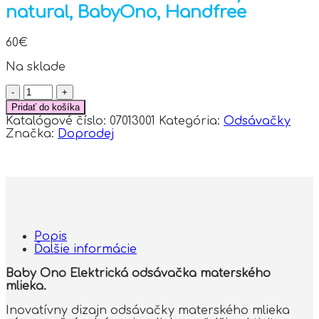
natural, BabyOno, Handfree
60
€
Na sklade
množstvo
Elektrická
Pridať do košíka
odsávačka
Katalógové číslo:
07013001
Kategória:
Odsávačky
Shelly
Značka:
Doprodej
natural,
BabyOno,
Handfree
Popis
Ďalšie informácie
Baby Ono Elektrická odsávačka materského
mlieka.
Inovatívny dizajn odsávačky materského mlieka