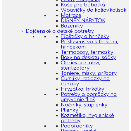
Koše pre bábätká
Výbavičky do košov,kolísok
Matrace
DISNEY NÁBYTOK
Bazeniky
Dojčenské a detské potreby
Fľaštičky a hrnčeky
Príslušenstvo k fľašiam,
hrnčekom
Termoboxy, termosky
Boxy na desiatu, sáčky
Ohrievace lahvi,
sterilizatory
Taniere, misky, príbory
Cumlíky, retiazky na
cumlíky
Hryzátka, hrkálky
Potreby a pomôcky na
umývanie fliaš
Nočníky, stupienky
Plienky
Kozmetika, hygienické
potreby
Podbradníky