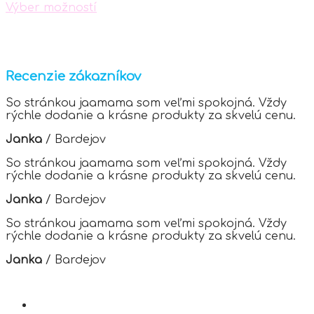
Výber možností
This
product
has
multiple
variants.
Recenzie zákazníkov
The
options
So stránkou jaamama som veľmi spokojná. Vždy
may
rýchle dodanie a krásne produkty za skvelú cenu.
be
chosen
Janka
/
Bardejov
on
the
So stránkou jaamama som veľmi spokojná. Vždy
product
rýchle dodanie a krásne produkty za skvelú cenu.
page
Janka
/
Bardejov
So stránkou jaamama som veľmi spokojná. Vždy
rýchle dodanie a krásne produkty za skvelú cenu.
Janka
/
Bardejov