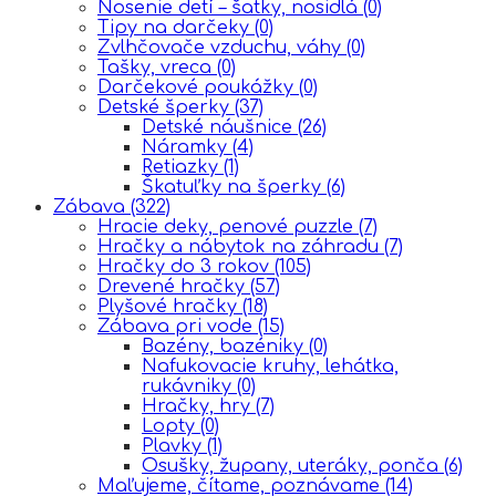
Nosenie detí – šatky, nosidlá
(0)
Tipy na darčeky
(0)
Zvlhčovače vzduchu, váhy
(0)
Tašky, vreca
(0)
Darčekové poukážky
(0)
Detské šperky
(37)
Detské náušnice
(26)
Náramky
(4)
Retiazky
(1)
Škatuľky na šperky
(6)
Zábava
(322)
Hracie deky, penové puzzle
(7)
Hračky a nábytok na záhradu
(7)
Hračky do 3 rokov
(105)
Drevené hračky
(57)
Plyšové hračky
(18)
Zábava pri vode
(15)
Bazény, bazéniky
(0)
Nafukovacie kruhy, lehátka,
rukávniky
(0)
Hračky, hry
(7)
Lopty
(0)
Plavky
(1)
Osušky, župany, uteráky, ponča
(6)
Maľujeme, čítame, poznávame
(14)