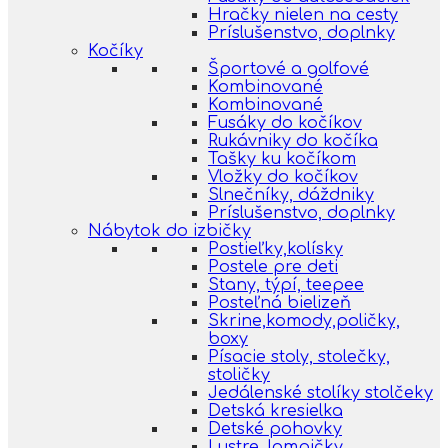
Hračky nielen na cesty
Príslušenstvo, doplnky
Kočíky
Športové a golfové
Kombinované
Kombinované
Fusáky do kočíkov
Rukávniky do kočíka
Tašky ku kočíkom
Vložky do kočíkov
Slnečníky, dáždniky
Príslušenstvo, doplnky
Nábytok do izbičky
Postieľky,kolísky
Postele pre deti
Stany, týpí, teepee
Posteľná bielizeň
Skrine,komody,poličky,
boxy
Písacie stoly, stolečky,
stoličky
Jedálenské stolíky stolčeky
Detská kresielka
Detské pohovky
Lustre, lampičky