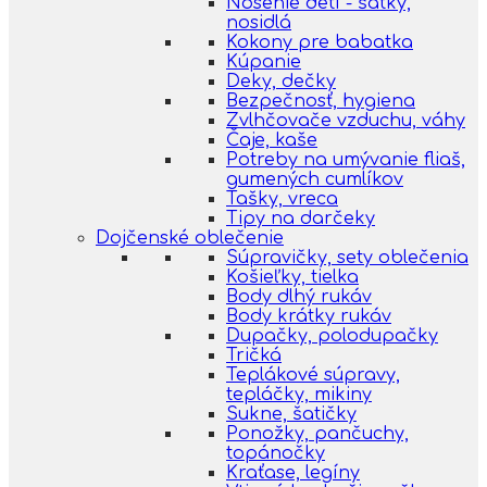
Nosenie detí - šatky,
nosidlá
Kokony pre babatka
Kúpanie
Deky, dečky
Bezpečnosť, hygiena
Zvlhčovače vzduchu, váhy
Čaje, kaše
Potreby na umývanie fliaš,
gumených cumlíkov
Tašky, vreca
Tipy na darčeky
Dojčenské oblečenie
Súpravičky, sety oblečenia
Košieľky, tielka
Body dlhý rukáv
Body krátky rukáv
Dupačky, polodupačky
Tričká
Teplákové súpravy,
tepláčky, mikiny
Sukne, šatičky
Ponožky, pančuchy,
topánočky
Kraťase, legíny