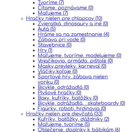
Tvoríme
(7)
Čítame, poznávame
(0)
Maľujeme
(7)
Hračky nielen pre chlapcov
(10)
Zvieratká, dinosaury a iné
(0)
Autá
(5)
Hráme sa na zamestnanie
(4)
Zábava pri vode
(0)
Stavebnice
(0)
Hry
(1)
Maľujeme, tvoríme, modelujeme
(0)
Vojačikovia, armáda, pištole
(0)
Masky,prevleky, karneval
(0)
Vláčiky,koľaje
(0)
Športové hry, zábava nielen
vonku
(0)
Bicykle, odrážadlá
(0)
Plyšové hračky
(0)
Boxy, kufríky, batôžky
(0)
Bicykle, odrážadlá, , skateboardy
(0)
Figúrky, roboti, hrdinovia
(0)
Hračky nielen pre dievčatá
(33)
Kufríky, batôžky, dáždniky
(2)
Maľujeme, tvoríme
(5)
Oblečenie, doplnky k bábikám
(6)