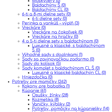
Moskytiéry
(0)
Baldachýny Š
(0)
Baldachýny CL
(0)
6-ti a 8-mi dielne sety
(0)
6-ti dielne sety
(0)
Perinka a vankúš – výplň
(3)
Vreckáre
(0)
Vreckáre na čokoľvek
(0)
Vreckáre na hračky
(0)
4 a 5-ti dielne sety s baldachýnom
(0)
Luxusné a klasické, s baldachýnom
Š
(0)
Výhodné sady s doplnkami
(1)
Sady sa zavinovačkou zadarmo
(0)
Sady do kolísok
(5)
Sady komplet s baldachýnom CL,Š
(0)
Luxusné a klasické,baldachýn CL
(0)
Hniezdočka
(0)
Potreby pre mamičky
(262)
Kokony pre babatka
(1)
Kúpanie
(61)
Osušky, žínky
(28)
Kozmetika
(8)
Vaničky, kýbliky
(2)
Potreby, pomôcky na kúpanieliky
(14)