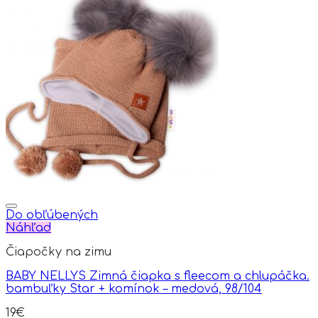
page
has
multiple
variants.
The
options
may
be
chosen
on
the
product
page
Do obľúbených
Náhľad
Čiapočky na zimu
BABY NELLYS Zimná čiapka s fleecom a chlupáčka.
bambuľky Star + komínok – medová, 98/104
19
€