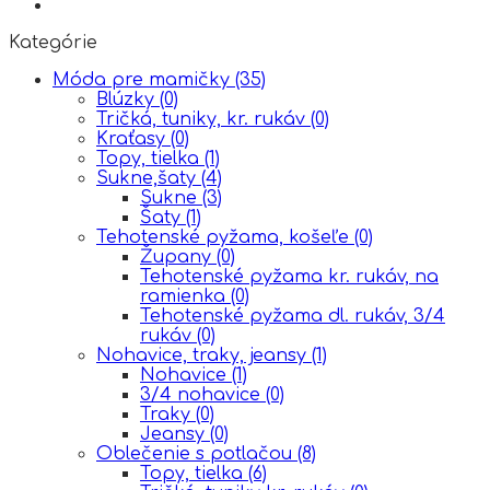
Kategórie
Móda pre mamičky
(35)
Blúzky
(0)
Tričká, tuniky, kr. rukáv
(0)
Kraťasy
(0)
Topy, tielka
(1)
Sukne,šaty
(4)
Sukne
(3)
Šaty
(1)
Tehotenské pyžama, košeľe
(0)
Župany
(0)
Tehotenské pyžama kr. rukáv, na
ramienka
(0)
Tehotenské pyžama dl. rukáv, 3/4
rukáv
(0)
Nohavice, traky, jeansy
(1)
Nohavice
(1)
3/4 nohavice
(0)
Traky
(0)
Jeansy
(0)
Oblečenie s potlačou
(8)
Topy, tielka
(6)