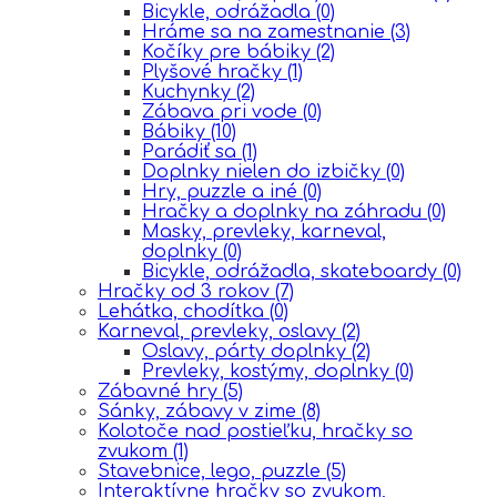
Bicykle, odrážadla
(0)
Hráme sa na zamestnanie
(3)
Kočíky pre bábiky
(2)
Plyšové hračky
(1)
Kuchynky
(2)
Zábava pri vode
(0)
Bábiky
(10)
Parádiť sa
(1)
Doplnky nielen do izbičky
(0)
Hry, puzzle a iné
(0)
Hračky a doplnky na záhradu
(0)
Masky, prevleky, karneval,
doplnky
(0)
Bicykle, odrážadla, skateboardy
(0)
Hračky od 3 rokov
(7)
Lehátka, chodítka
(0)
Karneval, prevleky, oslavy
(2)
Oslavy, párty doplnky
(2)
Prevleky, kostýmy, doplnky
(0)
Zábavné hry
(5)
Sánky, zábavy v zime
(8)
Kolotoče nad postieľku, hračky so
zvukom
(1)
Stavebnice, lego, puzzle
(5)
Interaktívne hračky so zvukom,