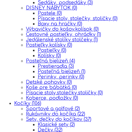
Sedáky, podsedáky
(3)
DISNEY NÁBYTOK
(0)
Postele
(0)
Písacie stoly, stolečky, stoličky
(0)
Boxy na hračky
(0)
Výbavičky do košov,kolísok
(0)
Cestovné postieľky, ohrádky
(1)
Jedálenské stolíky stolčeky
(1)
Postieľky,kolísky
(0)
Postieľky
(0)
Kolísky
(0)
Posteľná bielizeň
(4)
Prestieradla
(3)
Posteľná bielizeň
(1)
Perinky, perinky
(0)
Detské pohovky
(0)
Koše pre bábätká
(0)
Písacie stoly,stolečky,stoličky
(0)
Koberce, podložky
(0)
Kočíky
(106)
Športové a golfové
(2)
Rukávniky do kočíka
(22)
Sety, dečky do kočíkov
(37)
Klasické sety
(2)
Dečky
(32)