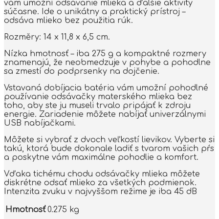
vám umožní odsávanie mlieka a ďalšie aktivity
súčasne. Ide o unikátny a praktický prístroj –
odsáva mlieko bez použitia rúk.
Rozměry: 14 x 11,8 x 6,5 cm.
Nízka hmotnosť – iba 275 g a kompaktné rozmery
znamenajú, že neobmedzuje v pohybe a pohodlne
sa zmestí do podprsenky na dojčenie.
Vstavaná dobíjacia batéria vám umožní pohodlné
používanie odsávačky materského mlieka bez
toho, aby ste ju museli trvalo pripájať k zdroju
energie. Zariadenie môžete nabíjať univerzálnymi
USB nabíjačkami.
Môžete si vybrať z dvoch veľkostí lievikov. Vyberte si
takú, ktorá bude dokonale ladiť s tvarom vašich pŕs
a poskytne vám maximálne pohodlie a komfort.
Vďaka tichému chodu odsávačky mlieka môžete
diskrétne odsať mlieko za všetkých podmienok.
Intenzita zvuku v najvyššom režime je iba 45 dB
Hmotnosť
0.275 kg