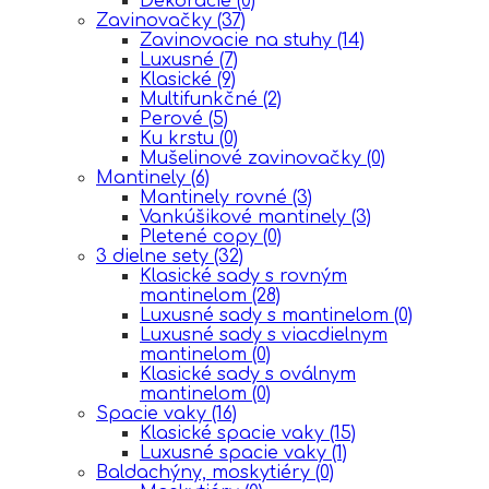
Dekorácie
(0)
Zavinovačky
(37)
Zavinovacie na stuhy
(14)
Luxusné
(7)
Klasické
(9)
Multifunkčné
(2)
Perové
(5)
Ku krstu
(0)
Mušelinové zavinovačky
(0)
Mantinely
(6)
Mantinely rovné
(3)
Vankúšikové mantinely
(3)
Pletené copy
(0)
3 dielne sety
(32)
Klasické sady s rovným
mantinelom
(28)
Luxusné sady s mantinelom
(0)
Luxusné sady s viacdielnym
mantinelom
(0)
Klasické sady s oválnym
mantinelom
(0)
Spacie vaky
(16)
Klasické spacie vaky
(15)
Luxusné spacie vaky
(1)
Baldachýny, moskytiéry
(0)