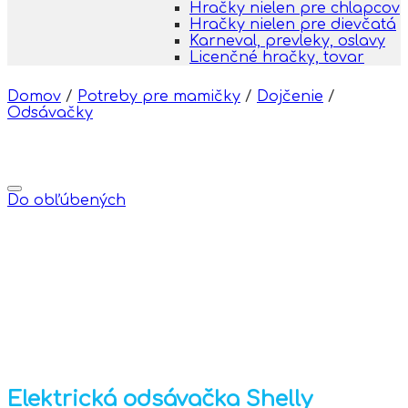
Hračky nielen pre chlapcov
Hračky nielen pre dievčatá
Karneval, prevleky, oslavy
Licenčné hračky, tovar
Domov
/
Potreby pre mamičky
/
Dojčenie
/
Odsávačky
Do obľúbených
Elektrická odsávačka Shelly