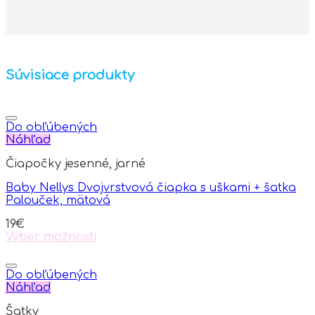
Súvisiace produkty
Do obľúbených
Náhľad
Čiapočky jesenné, jarné
Baby Nellys Dvojvrstvová čiapka s uškami + šatka
Palouček, mätová
19
€
Výber možností
This
product
has
Do obľúbených
multiple
Náhľad
variants.
Šatky
The