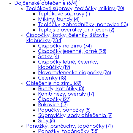
Dojčenské oblečenie
(674)
Teplákové súpravy, tepláčky, mikiny
(20)
Teplákové súpravy
(1)
Mikiny, bundy
(4)
Tepláčky, zahradníčky, nohavice
(13)
Teplejšie overálky jar / jeseň
(2)
Čiapočky, šatky, čelenky, šiltovky,
klobúčiky
(234)
Čiapočky na zimu
(74)
Čiapočky jesenné, jarné
(98)
Šatky
(4)
Čiapočky letné, čelenky,
klobúčiky
(19)
Novorodenecke čiapočky
(26)
Čelenky
(13)
Oblečenie na zimu
(89)
Bundy, kabátiky
(3)
Kombinézy, overaly
(17)
Čiapočky
(27)
Rukavice
(17)
Papučky, ponožky
(8)
Súpravičky, sady oblečenia
(9)
Šály
(8)
Ponožky, pančuchy, topánočky
(71)
Ponožky, topánočky
(58)