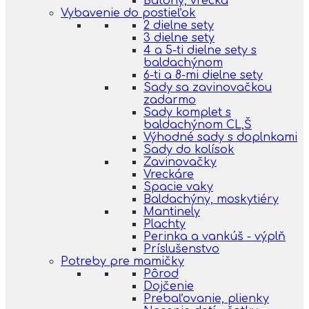
Batohy, vrecká
Vybavenie do postieľok
2 dielne sety
3 dielne sety
4 a 5-ti dielne sety s
baldachýnom
6-ti a 8-mi dielne sety
Sady sa zavinovačkou
zadarmo
Sady komplet s
baldachýnom CL,Š
Výhodné sady s doplnkami
Sady do kolísok
Zavinovačky
Vreckáre
Spacie vaky
Baldachýny, moskytiéry
Mantinely
Plachty
Perinka a vankúš - výplň
Príslušenstvo
Potreby pre mamičky
Pôrod
Dojčenie
Prebaľovanie, plienky