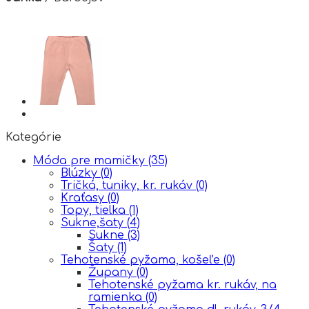
Kategórie
Móda pre mamičky
(35)
Blúzky
(0)
Tričká, tuniky, kr. rukáv
(0)
Kraťasy
(0)
Topy, tielka
(1)
Sukne,šaty
(4)
Sukne
(3)
Šaty
(1)
Tehotenské pyžama, košeľe
(0)
Župany
(0)
Tehotenské pyžama kr. rukáv, na
ramienka
(0)