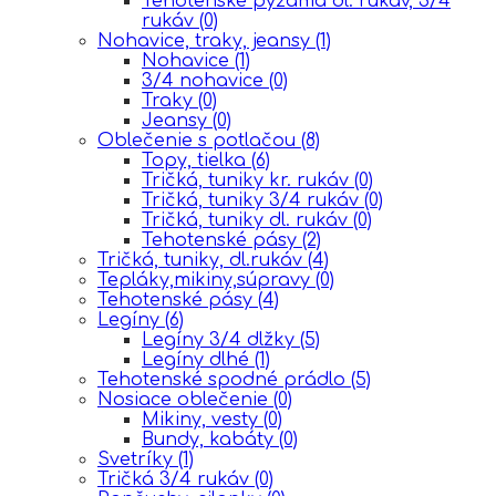
Tehotenské pyžama dl. rukáv, 3/4
rukáv
(0)
Nohavice, traky, jeansy
(1)
Nohavice
(1)
3/4 nohavice
(0)
Traky
(0)
Jeansy
(0)
Oblečenie s potlačou
(8)
Topy, tielka
(6)
Tričká, tuniky kr. rukáv
(0)
Tričká, tuniky 3/4 rukáv
(0)
Tričká, tuniky dl. rukáv
(0)
Tehotenské pásy
(2)
Tričká, tuniky, dl.rukáv
(4)
Tepláky,mikiny,súpravy
(0)
Tehotenské pásy
(4)
Legíny
(6)
Legíny 3/4 dlžky
(5)
Legíny dlhé
(1)
Tehotenské spodné prádlo
(5)
Nosiace oblečenie
(0)
Mikiny, vesty
(0)
Bundy, kabáty
(0)
Svetríky
(1)
Tričká 3/4 rukáv
(0)