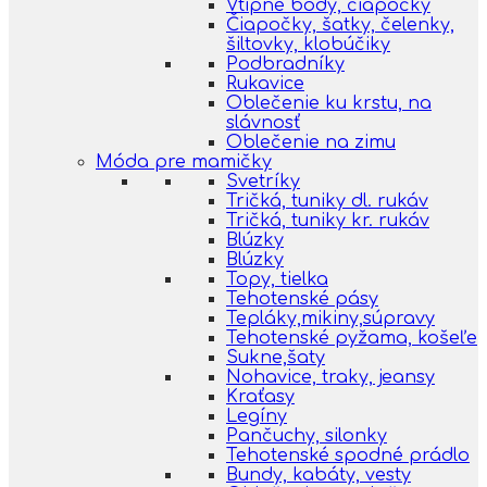
Vtipné body, čiapočky
Čiapočky, šatky, čelenky,
šiltovky, klobúčiky
Podbradníky
Rukavice
Oblečenie ku krstu, na
slávnosť
Oblečenie na zimu
Móda pre mamičky
Svetríky
Tričká, tuniky dl. rukáv
Tričká, tuniky kr. rukáv
Blúzky
Blúzky
Topy, tielka
Tehotenské pásy
Tepláky,mikiny,súpravy
Tehotenské pyžama, košeľe
Sukne,šaty
Nohavice, traky, jeansy
Kraťasy
Legíny
Pančuchy, silonky
Tehotenské spodné prádlo
Bundy, kabáty, vesty