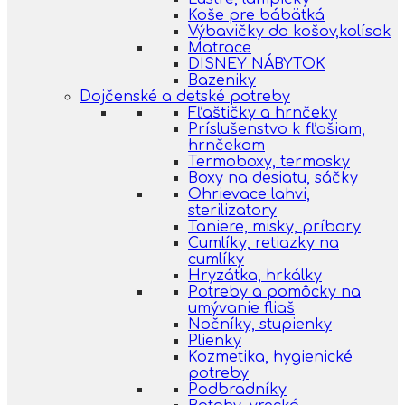
Koše pre bábätká
Výbavičky do košov,kolísok
Matrace
DISNEY NÁBYTOK
Bazeniky
Dojčenské a detské potreby
Fľaštičky a hrnčeky
Príslušenstvo k fľašiam,
hrnčekom
Termoboxy, termosky
Boxy na desiatu, sáčky
Ohrievace lahvi,
sterilizatory
Taniere, misky, príbory
Cumlíky, retiazky na
cumlíky
Hryzátka, hrkálky
Potreby a pomôcky na
umývanie fliaš
Nočníky, stupienky
Plienky
Kozmetika, hygienické
potreby
Podbradníky