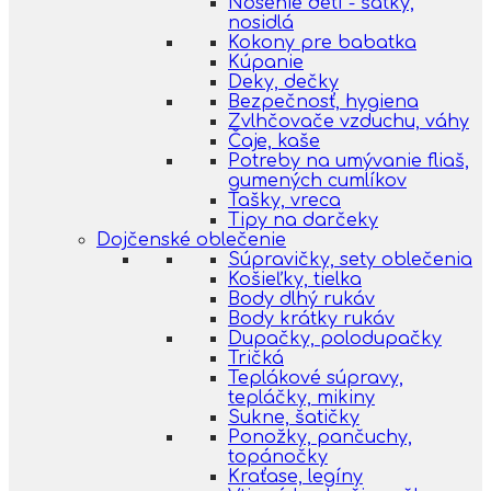
Nosenie detí - šatky,
nosidlá
Kokony pre babatka
Kúpanie
Deky, dečky
Bezpečnosť, hygiena
Zvlhčovače vzduchu, váhy
Čaje, kaše
Potreby na umývanie fliaš,
gumených cumlíkov
Tašky, vreca
Tipy na darčeky
Dojčenské oblečenie
Súpravičky, sety oblečenia
Košieľky, tielka
Body dlhý rukáv
Body krátky rukáv
Dupačky, polodupačky
Tričká
Teplákové súpravy,
tepláčky, mikiny
Sukne, šatičky
Ponožky, pančuchy,
topánočky
Kraťase, legíny