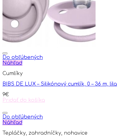
be
chosen
on
the
product
page
Do obľúbených
Náhľad
Cumlíky
BIBS DE LUX – Silikónový cumlík, 0 – 36 m, lila
9
€
Pridať do košíka
Do obľúbených
Náhľad
Tepláčky, zahradníčky, nohavice