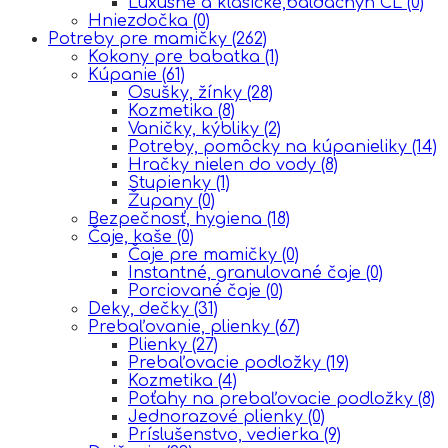
Luxusné a klasické,baldachýn CL
(0)
Hniezdočka
(0)
Potreby pre mamičky
(262)
Kokony pre babatka
(1)
Kúpanie
(61)
Osušky, žínky
(28)
Kozmetika
(8)
Vaničky, kýbliky
(2)
Potreby, pomôcky na kúpanieliky
(14)
Hračky nielen do vody
(8)
Stupienky
(1)
Župany
(0)
Bezpečnosť, hygiena
(18)
Čaje, kaše
(0)
Čaje pre mamičky
(0)
Instantné, granulované čaje
(0)
Porciované čaje
(0)
Deky, dečky
(31)
Prebaľovanie, plienky
(67)
Plienky
(27)
Prebaľovacie podložky
(19)
Kozmetika
(4)
Poťahy na prebaľovacie podložky
(8)
Jednorazové plienky
(0)
Príslušenstvo, vedierka
(9)