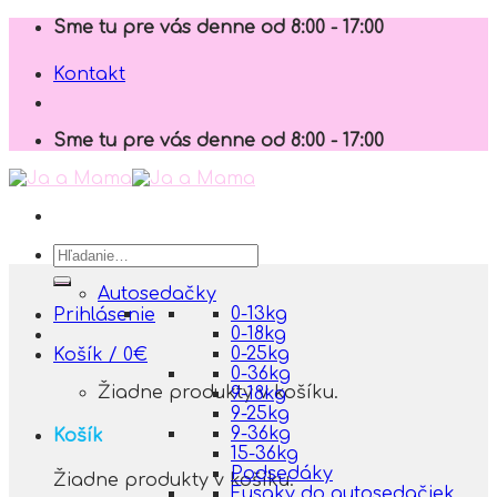
Skip
Sme tu pre vás denne od 8:00 - 17:00
to
content
Kontakt
Sme tu pre vás denne od 8:00 - 17:00
Hľadať:
Autosedačky
0-13kg
Prihlásenie
0-18kg
0-25kg
Košík /
0
€
0-36kg
Žiadne produkty v košíku.
9-18kg
9-25kg
9-36kg
Košík
15-36kg
Podsedáky
Žiadne produkty v košíku.
Fusaky do autosedačiek