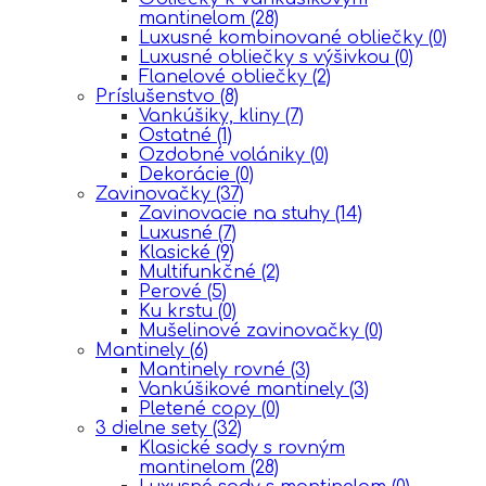
mantinelom
(28)
Luxusné kombinované obliečky
(0)
Luxusné obliečky s výšivkou
(0)
Flanelové obliečky
(2)
Príslušenstvo
(8)
Vankúšiky, kliny
(7)
Ostatné
(1)
Ozdobné volániky
(0)
Dekorácie
(0)
Zavinovačky
(37)
Zavinovacie na stuhy
(14)
Luxusné
(7)
Klasické
(9)
Multifunkčné
(2)
Perové
(5)
Ku krstu
(0)
Mušelinové zavinovačky
(0)
Mantinely
(6)
Mantinely rovné
(3)
Vankúšikové mantinely
(3)
Pletené copy
(0)
3 dielne sety
(32)
Klasické sady s rovným
mantinelom
(28)