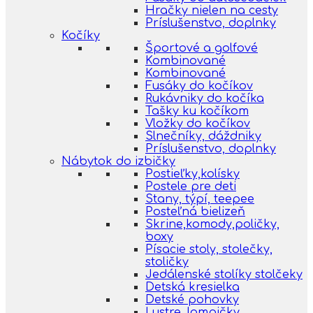
Hračky nielen na cesty
Príslušenstvo, doplnky
Kočíky
Športové a golfové
Kombinované
Kombinované
Fusáky do kočíkov
Rukávniky do kočíka
Tašky ku kočíkom
Vložky do kočíkov
Slnečníky, dáždniky
Príslušenstvo, doplnky
Nábytok do izbičky
Postieľky,kolísky
Postele pre deti
Stany, týpí, teepee
Posteľná bielizeň
Skrine,komody,poličky,
boxy
Písacie stoly, stolečky,
stoličky
Jedálenské stolíky stolčeky
Detská kresielka
Detské pohovky
Lustre, lampičky