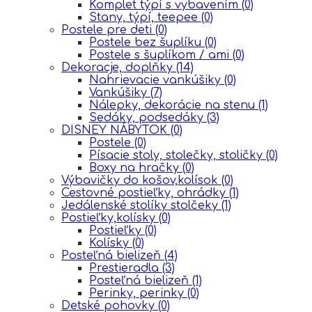
Komplet týpí s vybavením
(0)
Stany, týpí, teepee
(0)
Postele pre deti
(0)
Postele bez šuplíku
(0)
Postele s šuplíkom / ami
(0)
Dekoracje, doplňky
(14)
Nahrievacie vankúšiky
(0)
Vankúšiky
(7)
Nálepky, dekorácie na stenu
(1)
Sedáky, podsedáky
(3)
DISNEY NÁBYTOK
(0)
Postele
(0)
Písacie stoly, stolečky, stoličky
(0)
Boxy na hračky
(0)
Výbavičky do košov,kolísok
(0)
Cestovné postieľky, ohrádky
(1)
Jedálenské stolíky stolčeky
(1)
Postieľky,kolísky
(0)
Postieľky
(0)
Kolísky
(0)
Posteľná bielizeň
(4)
Prestieradla
(3)
Posteľná bielizeň
(1)
Perinky, perinky
(0)
Detské pohovky
(0)