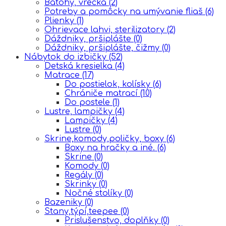
Batohy, vrecká
(2)
Potreby a pomôcky na umývanie fliaš
(6)
Plienky
(1)
Ohrievace lahvi, sterilizatory
(2)
Dáždniky, pršiplášte
(0)
Dáždniky, pršiplášte, čižmy
(0)
Nábytok do izbičky
(52)
Detská kresielka
(4)
Matrace
(17)
Do postielok, kolísky
(6)
Chrániče matrací
(10)
Do postele
(1)
Lustre, lampičky
(4)
Lampičky
(4)
Lustre
(0)
Skrine,komody,poličky, boxy
(6)
Boxy na hračky a iné.
(6)
Skrine
(0)
Komody
(0)
Regály
(0)
Skrinky
(0)
Nočné stolíky
(0)
Bazeniky
(0)
Stany,týpí,teepee
(0)
Prislušenstvo, doplňky
(0)