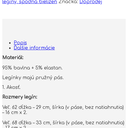
legíny, spodná bielizeň
Značka:
Doprodej
Popis
Ďalšie informácie
Materiál:
95% bavlna + 5% elastan.
Legínky majú pružný pás.
1. Akosť.
Rozmery legín:
Veľ. 62 dĺžka – 29 cm, šírka (v páse, bez natiahnutia)
– 16 cm x 2.
Veľ. 68 dĺžka – 33 cm, šírka (v páse, bez natiahnutia)
– 17 cm x 2.