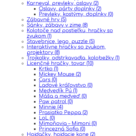
Karneval, prevleky, oslavy
(2)
Oslavy, párty doplnky
(2)
Prevleky, kostýmy, doplnky
(0)
Zábavné hry
(5)
Sánky, zábavy v zime
(8)
Kolotoče nad postieľku, hračky so
zvukom
(1)
Stavebnice, lego, puzzle
(5)
Interaktívne hračky so zvukom,
projektory
(8)
Trojkolky, odstrkavadla, kolobežky
(1)
Licenčné hračky, tovar
(10)
Krtko
(1)
Mickey Mouse
(2)
Cars
(0)
Ĺadové kráľovstvo
(0)
Medvedík Pú
(1)
Máša a medveď
(0)
Paw patrol
(0)
Minnie
(4)
Prasiatko Peppa
(2)
LoL
(0)
Mimoňovia – Mimoni
(0)
Princezná Sofia
(0)
Hojdačky, hojdacie kone
(2)