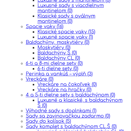
Luxusné sady s mantinelom
(0)
Luxusné sady s viacdielnym
mantinelom
(0)
Klasické sady s oválnym
mantinelom
(0)
Spacie vaky
(16)
Klasické spacie vaky
(15)
Luxusné spacie vaky
(1)
Baldachýny, moskytiéry
(0)
Moskytiéry
(0)
Baldachýny Š
(0)
Baldachýny CL
(0)
6-ti a 8-mi dielne sety
(0)
6-ti dielne sety
(0)
Perinka a vankúš – výplň
(3)
Vreckáre
(0)
Vreckáre na čokoľvek
(0)
Vreckáre na hračky
(0)
4 a 5-ti dielne sety s baldachýnom
(0)
Luxusné a klasické, s baldachýnom
Š
(0)
Výhodné sady s doplnkami
(1)
Sady sa zavinovačkou zadarmo
(0)
Sady do kolísok
(5)
Sady komplet s baldachýnom CL,Š
(0)