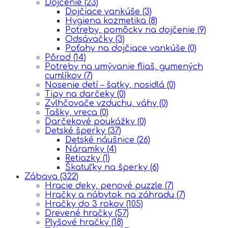
Dojčenie
(23)
Dojčiace vankúše
(3)
Hygiena kozmetika
(8)
Potreby, pomôcky na dojčenie
(9)
Odsávačky
(3)
Poťahy na dojčiace vankúše
(0)
Pôrod
(14)
Potreby na umývanie fliaš, gumených
cumlíkov
(7)
Nosenie detí – šatky, nosidlá
(0)
Tipy na darčeky
(0)
Zvlhčovače vzduchu, váhy
(0)
Tašky, vreca
(0)
Darčekové poukážky
(0)
Detské šperky
(37)
Detské náušnice
(26)
Náramky
(4)
Retiazky
(1)
Škatuľky na šperky
(6)
Zábava
(322)
Hracie deky, penové puzzle
(7)
Hračky a nábytok na záhradu
(7)
Hračky do 3 rokov
(105)
Drevené hračky
(57)
Plyšové hračky
(18)