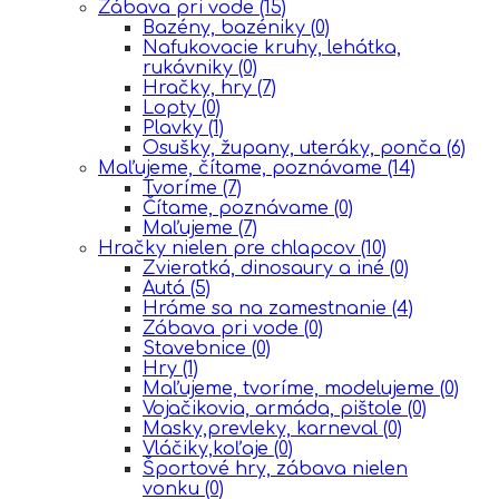
Zábava pri vode
(15)
Bazény, bazéniky
(0)
Nafukovacie kruhy, lehátka,
rukávniky
(0)
Hračky, hry
(7)
Lopty
(0)
Plavky
(1)
Osušky, župany, uteráky, ponča
(6)
Maľujeme, čítame, poznávame
(14)
Tvoríme
(7)
Čítame, poznávame
(0)
Maľujeme
(7)
Hračky nielen pre chlapcov
(10)
Zvieratká, dinosaury a iné
(0)
Autá
(5)
Hráme sa na zamestnanie
(4)
Zábava pri vode
(0)
Stavebnice
(0)
Hry
(1)
Maľujeme, tvoríme, modelujeme
(0)
Vojačikovia, armáda, pištole
(0)
Masky,prevleky, karneval
(0)
Vláčiky,koľaje
(0)
Športové hry, zábava nielen
vonku
(0)