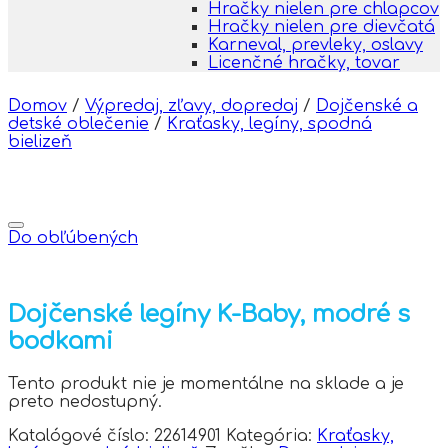
Hračky nielen pre chlapcov
Hračky nielen pre dievčatá
Karneval, prevleky, oslavy
Licenčné hračky, tovar
Domov
/
Výpredaj, zľavy, dopredaj
/
Dojčenské a
detské oblečenie
/
Kraťasky, legíny, spodná
bielizeň
Do obľúbených
Dojčenské legíny K-Baby, modré s
bodkami
Tento produkt nie je momentálne na sklade a je
preto nedostupný.
Katalógové číslo:
22614901
Kategória:
Kraťasky,