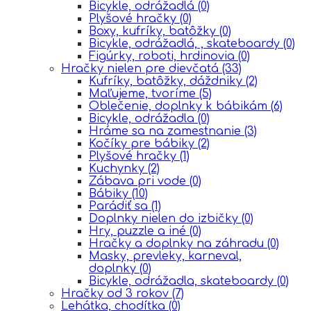
Bicykle, odrážadlá
(0)
Plyšové hračky
(0)
Boxy, kufríky, batôžky
(0)
Bicykle, odrážadlá, , skateboardy
(0)
Figúrky, roboti, hrdinovia
(0)
Hračky nielen pre dievčatá
(33)
Kufríky, batôžky, dáždniky
(2)
Maľujeme, tvoríme
(5)
Oblečenie, doplnky k bábikám
(6)
Bicykle, odrážadla
(0)
Hráme sa na zamestnanie
(3)
Kočíky pre bábiky
(2)
Plyšové hračky
(1)
Kuchynky
(2)
Zábava pri vode
(0)
Bábiky
(10)
Parádiť sa
(1)
Doplnky nielen do izbičky
(0)
Hry, puzzle a iné
(0)
Hračky a doplnky na záhradu
(0)
Masky, prevleky, karneval,
doplnky
(0)
Bicykle, odrážadla, skateboardy
(0)
Hračky od 3 rokov
(7)
Lehátka, chodítka
(0)