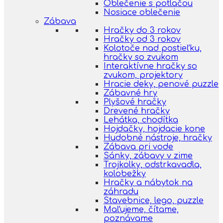
Oblečenie s potlačou
Nosiace oblečenie
Zábava
Hračky do 3 rokov
Hračky od 3 rokov
Kolotoče nad postieľku,
hračky so zvukom
Interaktívne hračky so
zvukom, projektory
Hracie deky, penové puzzle
Zábavné hry
Plyšové hračky
Drevené hračky
Lehátka, chodítka
Hojdačky, hojdacie kone
Hudobné nástroje, hračky
Zábava pri vode
Sánky, zábavy v zime
Trojkolky, odstrkavadla,
kolobežky
Hračky a nábytok na
záhradu
Stavebnice, lego, puzzle
Maľujeme, čítame,
poznávame