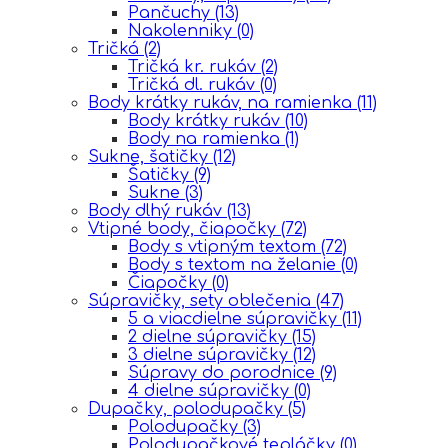
Pančuchy
(13)
Nakolenniky
(0)
Tričká
(2)
Tričká kr. rukáv
(2)
Tričká dl. rukáv
(0)
Body krátky rukáv, na ramienka
(11)
Body krátky rukáv
(10)
Body na ramienka
(1)
Sukne, šatičky
(12)
Šatičky
(9)
Sukne
(3)
Body dlhý rukáv
(13)
Vtipné body, čiapočky
(72)
Body s vtipným textom
(72)
Body s textom na želanie
(0)
Čiapočky
(0)
Súpravičky, sety oblečenia
(47)
5 a viacdielne súpravičky
(11)
2 dielne súpravičky
(15)
3 dielne súpravičky
(12)
Súpravy do porodnice
(9)
4 dielne súpravičky
(0)
Dupačky, polodupačky
(5)
Polodupačky
(3)
Polodupačkové tepláčky
(0)