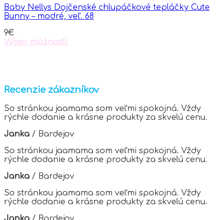
Baby Nellys Dojčenské chlupáčkové tepláčky Cute
Bunny – modré, veľ. 68
9
€
Výber možností
This
product
has
multiple
variants.
Recenzie zákazníkov
The
options
So stránkou jaamama som veľmi spokojná. Vždy
may
rýchle dodanie a krásne produkty za skvelú cenu.
be
chosen
Janka
/
Bardejov
on
the
So stránkou jaamama som veľmi spokojná. Vždy
product
rýchle dodanie a krásne produkty za skvelú cenu.
page
Janka
/
Bardejov
So stránkou jaamama som veľmi spokojná. Vždy
rýchle dodanie a krásne produkty za skvelú cenu.
Janka
/
Bardejov