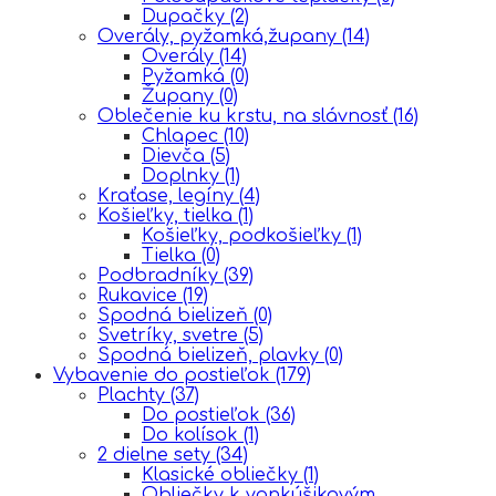
Dupačky
(2)
Overály, pyžamká,župany
(14)
Overály
(14)
Pyžamká
(0)
Župany
(0)
Oblečenie ku krstu, na slávnosť
(16)
Chlapec
(10)
Dievča
(5)
Doplnky
(1)
Kraťase, legíny
(4)
Košieľky, tielka
(1)
Košieľky, podkošieľky
(1)
Tielka
(0)
Podbradníky
(39)
Rukavice
(19)
Spodná bielizeň
(0)
Svetríky, svetre
(5)
Spodná bielizeň, plavky
(0)
Vybavenie do postieľok
(179)
Plachty
(37)
Do postieľok
(36)
Do kolísok
(1)
2 dielne sety
(34)
Klasické obliečky
(1)
Obliečky k vankúšikovým