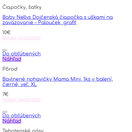
Čiapočky, šatky
Baby Nellys Dojčenská čiapočka s uškami na
zaväzovanie – Palouček, grafit
10
€
Výber možností
This
product
has
Do obľúbených
multiple
Náhľad
variants.
Pôrod
The
options
Bavlnené nohavičky Mama Mini, 1ks v balení,
may
čierné, veľ. XL
be
chosen
7
€
on
Výber možností
the
This
product
product
page
has
Do obľúbených
multiple
Náhľad
variants.
Tehotenské pásy
The