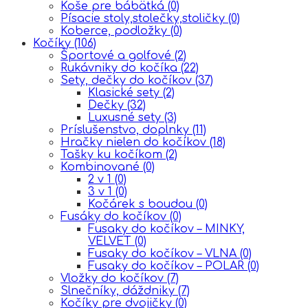
Koše pre bábätká
(0)
Písacie stoly,stolečky,stoličky
(0)
Koberce, podložky
(0)
Kočíky
(106)
Športové a golfové
(2)
Rukávniky do kočíka
(22)
Sety, dečky do kočíkov
(37)
Klasické sety
(2)
Dečky
(32)
Luxusné sety
(3)
Príslušenstvo, doplnky
(11)
Hračky nielen do kočíkov
(18)
Tašky ku kočíkom
(2)
Kombinované
(0)
2 v 1
(0)
3 v 1
(0)
Kočárek s boudou
(0)
Fusáky do kočíkov
(0)
Fusaky do kočíkov – MINKY,
VELVET
(0)
Fusaky do kočíkov – VLNA
(0)
Fusaky do kočíkov – POLAR
(0)
Vložky do kočíkov
(7)
Slnečníky, dáždniky
(7)
Kočíky pre dvojičky
(0)