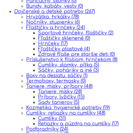
Pančuchy, silonky
(0)
Bundy, kabáty, vesty
(0)
Dojčenské a detské potreby
(267)
Hryzátka, hrkálky
(78)
Nočníky, stupienky
(6)
Fľaštičky a hrnčeky
(24)
Športové hrnčeky, fľaštičky
(2)
Fľaštičky sklenené
(0)
Hrnčeky
(17)
Fľaštičky plastové
(4)
Zdravé fľaše pre staršie deti
(0)
Príslušenstvo k fľašiam, hrnčekom
(8)
Cumlíky, slamky, pítka
(5)
Sáčky, poháriky a iné
(3)
Boxy na desiatu, sáčky
(1)
Termoboxy, termosky
(0)
Taniere, misky, príbory
(48)
Taniere, misky
(28)
Príbory, lyžičky
(15)
Sady tanierov
(5)
Kozmetika, hygienické potreby
(19)
Cumlíky, retiazky na cumlíky
(48)
Cumlíky
(31)
Retiazky a púzdra na cumlíky
(17)
Podbradníky
(24)