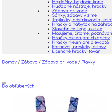
Hojdačky, hojdacie kone
Hudobné nástroje, hračky
Zábava pri vode
Sánky, zábavy v zime
Trojkolky, odstrkavadla, kol
Hračky a nábytok na záhra
Stavebnice, lego, puzzle
Maľujeme, čítame, poznáva
Hračky nielen pre chlapcov
Hračky nielen pre dievčatá
Karneval, prevleky, oslavy
Licenčné hračky, tovar
Domov
/
Zábava
/
Zábava pri vode
/
Plavky
Do obľúbených