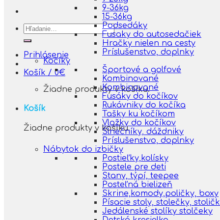
9-36kg
15-36kg
Podsedáky
Hľadať:
Fusaky do autosedačiek
Hračky nielen na cesty
Príslušenstvo, doplnky
Prihlásenie
Kočíky
Športové a golfové
Košík /
0
€
Kombinované
Kombinované
Žiadne produkty v košíku.
Fusáky do kočíkov
Rukávniky do kočíka
Košík
Tašky ku kočíkom
Vložky do kočíkov
Žiadne produkty v košíku.
Slnečníky, dáždniky
Príslušenstvo, doplnky
Nábytok do izbičky
Postieľky,kolísky
Postele pre deti
Stany, týpí, teepee
Posteľná bielizeň
Skrine,komody,poličky, boxy
Písacie stoly, stolečky, stolič
Jedálenské stolíky stolčeky