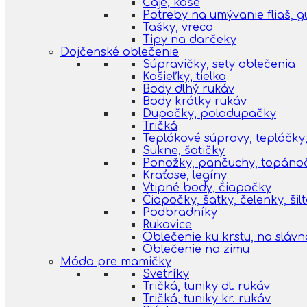
Čaje, kaše
Potreby na umývanie fliaš, 
Tašky, vreca
Tipy na darčeky
Dojčenské oblečenie
Súpravičky, sety oblečenia
Košieľky, tielka
Body dlhý rukáv
Body krátky rukáv
Dupačky, polodupačky
Tričká
Teplákové súpravy, tepláčky,
Sukne, šatičky
Ponožky, pančuchy, topáno
Kraťase, legíny
Vtipné body, čiapočky
Čiapočky, šatky, čelenky, šil
Podbradníky
Rukavice
Oblečenie ku krstu, na slávn
Oblečenie na zimu
Móda pre mamičky
Svetríky
Tričká, tuniky dl. rukáv
Tričká, tuniky kr. rukáv