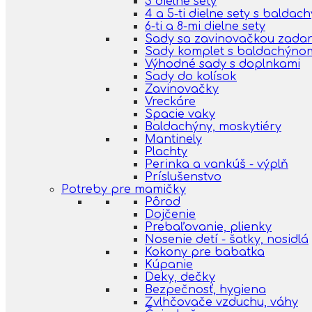
3 dielne sety
4 a 5-ti dielne sety s balda
6-ti a 8-mi dielne sety
Sady sa zavinovačkou zada
Sady komplet s baldachýno
Výhodné sady s doplnkami
Sady do kolísok
Zavinovačky
Vreckáre
Spacie vaky
Baldachýny, moskytiéry
Mantinely
Plachty
Perinka a vankúš - výplň
Príslušenstvo
Potreby pre mamičky
Pôrod
Dojčenie
Prebaľovanie, plienky
Nosenie detí - šatky, nosidlá
Kokony pre babatka
Kúpanie
Deky, dečky
Bezpečnosť, hygiena
Zvlhčovače vzduchu, váhy