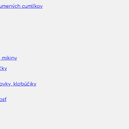
gumených cumlíkov
 mikiny
čky
tovky, klobúčiky
osť