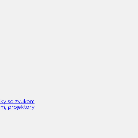
čky so zvukom
om, projektory