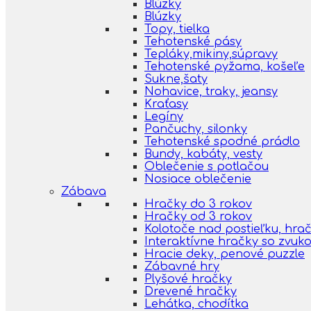
Blúzky
Blúzky
Topy, tielka
Tehotenské pásy
Tepláky,mikiny,súpravy
Tehotenské pyžama, košeľe
Sukne,šaty
Nohavice, traky, jeansy
Kraťasy
Legíny
Pančuchy, silonky
Tehotenské spodné prádlo
Bundy, kabáty, vesty
Oblečenie s potlačou
Nosiace oblečenie
Zábava
Hračky do 3 rokov
Hračky od 3 rokov
Kolotoče nad postieľku, hra
Interaktívne hračky so zvuk
Hracie deky, penové puzzle
Zábavné hry
Plyšové hračky
Drevené hračky
Lehátka, chodítka