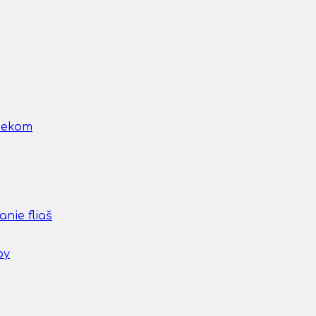
nčekom
nie fliaš
by