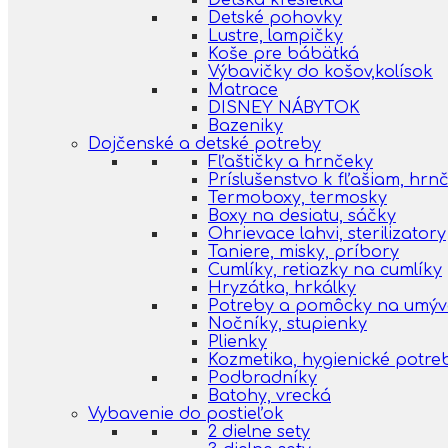
Detská kresielka
Detské pohovky
Lustre, lampičky
Koše pre bábätká
Výbavičky do košov,kolísok
Matrace
DISNEY NÁBYTOK
Bazeniky
Dojčenské a detské potreby
Fľaštičky a hrnčeky
Príslušenstvo k fľašiam, hr
Termoboxy, termosky
Boxy na desiatu, sáčky
Ohrievace lahvi, sterilizatory
Taniere, misky, príbory
Cumlíky, retiazky na cumlíky
Hryzátka, hrkálky
Potreby a pomôcky na umýva
Nočníky, stupienky
Plienky
Kozmetika, hygienické potre
Podbradníky
Batohy, vrecká
Vybavenie do postieľok
2 dielne sety