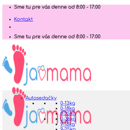
Skip
Sme tu pre vás denne od 8:00 - 17:00
to
content
Kontakt
Sme tu pre vás denne od 8:00 - 17:00
Autosedačky
0-13kg
0-18kg
0-25kg
0-36kg
9-18kg
9-25kg