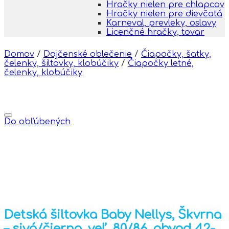
Hračky nielen pre chlapcov
Hračky nielen pre dievčatá
Karneval, prevleky, oslavy
Licenčné hračky, tovar
Domov
/
Dojčenské oblečenie
/
Čiapočky, šatky,
čelenky, šiltovky, klobúčiky
/
Čiapočky letné,
čelenky, klobúčiky
Do obľúbených
Detská šiltovka Baby Nellys, Škvrna
– sivá/čierna, veľ. 80/86, obvod 42-