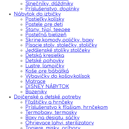
Slnečníky, dáždniky
Príslušenstvo, doplnky
Nábytok do izbičky
Postieľky,kolísky
Postele pre deti
Stany, týpí, teepee
Posteľná bielizeň
Skrine,komody,poličky, boxy
Písacie stoly, stolečky, stoličky
Jedálenské stolíky stolčeky
Detská kresielka
Detské pohovky
Lustre, lampičky
Koše pre bábätká
Výbavičky do košov,kolísok
Matrace
DISNEY NÁBYTOK
Bazeniky
Dojčenské a detské potreby
Fľaštičky a hrnčeky
Príslušenstvo k fľašiam, hrnčekom
Termoboxy, termosky
Boxy na desiatu, sáčky
Ohrievace lahvi, sterilizatory
Taniere, misky, príbory