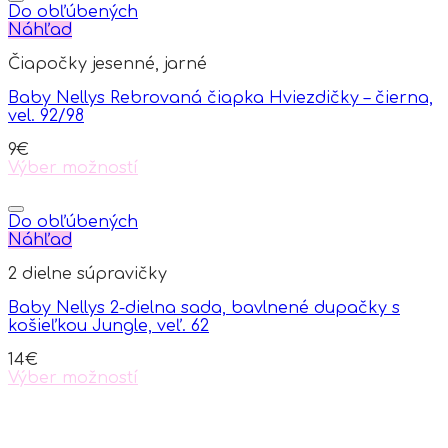
Do obľúbených
Náhľad
Čiapočky jesenné, jarné
Baby Nellys Rebrovaná čiapka Hviezdičky – čierna,
vel. 92/98
9
€
Výber možností
This
product
has
Do obľúbených
multiple
Náhľad
variants.
2 dielne súpravičky
The
options
Baby Nellys 2-dielna sada, bavlnené dupačky s
may
košieľkou Jungle, veľ. 62
be
chosen
14
€
on
Výber možností
the
This
product
product
page
has