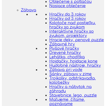
Oblečenie s potlačou
Nosiace oblečenie
Zábava
Hračky do 3 rokov
Hračky od 3 rokov
Kolotoče nad postieľku,
hračky so zvukom
Interaktívne hračky so
zvukom, projektory
Hracie deky, penové puzzle
Zábavné hry
Plyšové hračky
Drevené hračky
Lehátka, chodítka
Hojdačky, hojdacie kone
Hudobné nástroje, hračky
Zábava pri vode
Sánky, zábavy v zime
Trojkolky, odstrkavadla,
kolobežky
Hračky a nábytok na
záhradu
Stavebnice, lego, puzzle
Maľujeme, čítame,
poznávame