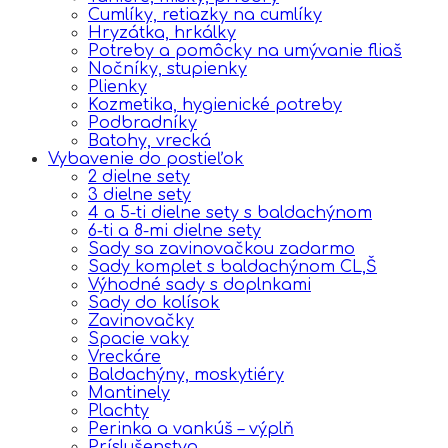
Cumlíky, retiazky na cumlíky
Hryzátka, hrkálky
Potreby a pomôcky na umývanie fliaš
Nočníky, stupienky
Plienky
Kozmetika, hygienické potreby
Podbradníky
Batohy, vrecká
Vybavenie do postieľok
2 dielne sety
3 dielne sety
4 a 5-ti dielne sety s baldachýnom
6-ti a 8-mi dielne sety
Sady sa zavinovačkou zadarmo
Sady komplet s baldachýnom CL,Š
Výhodné sady s doplnkami
Sady do kolísok
Zavinovačky
Spacie vaky
Vreckáre
Baldachýny, moskytiéry
Mantinely
Plachty
Perinka a vankúš – výplň
Príslušenstvo