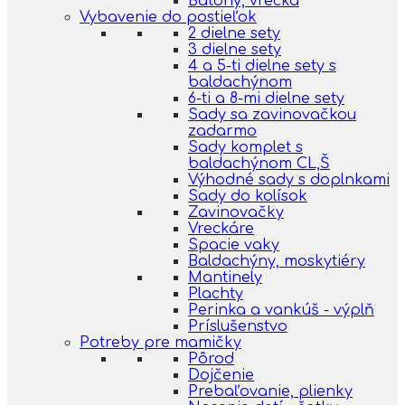
Batohy, vrecká
Vybavenie do postieľok
2 dielne sety
3 dielne sety
4 a 5-ti dielne sety s
baldachýnom
6-ti a 8-mi dielne sety
Sady sa zavinovačkou
zadarmo
Sady komplet s
baldachýnom CL,Š
Výhodné sady s doplnkami
Sady do kolísok
Zavinovačky
Vreckáre
Spacie vaky
Baldachýny, moskytiéry
Mantinely
Plachty
Perinka a vankúš - výplň
Príslušenstvo
Potreby pre mamičky
Pôrod
Dojčenie
Prebaľovanie, plienky