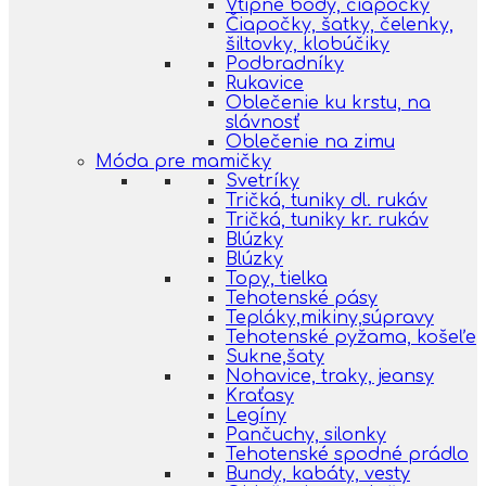
Vtipné body, čiapočky
Čiapočky, šatky, čelenky,
šiltovky, klobúčiky
Podbradníky
Rukavice
Oblečenie ku krstu, na
slávnosť
Oblečenie na zimu
Móda pre mamičky
Svetríky
Tričká, tuniky dl. rukáv
Tričká, tuniky kr. rukáv
Blúzky
Blúzky
Topy, tielka
Tehotenské pásy
Tepláky,mikiny,súpravy
Tehotenské pyžama, košeľe
Sukne,šaty
Nohavice, traky, jeansy
Kraťasy
Legíny
Pančuchy, silonky
Tehotenské spodné prádlo
Bundy, kabáty, vesty