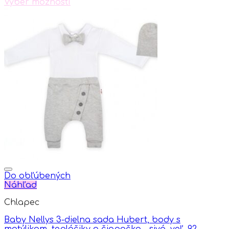
Výber možností
This
product
has
multiple
variants.
The
options
may
be
chosen
on
the
product
page
Do obľúbených
Náhľad
Chlapec
Baby Nellys 3-dielna sada Hubert, body s