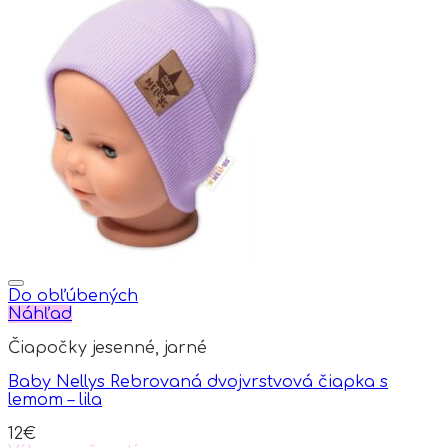
Do obľúbených
Náhľad
Čiapočky jesenné, jarné
Baby Nellys Rebrovaná dvojvrstvová čiapka s
lemom – lila
12
€