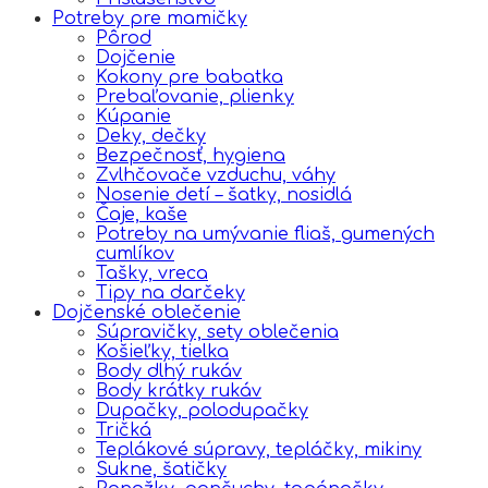
Potreby pre mamičky
Pôrod
Dojčenie
Kokony pre babatka
Prebaľovanie, plienky
Kúpanie
Deky, dečky
Bezpečnosť, hygiena
Zvlhčovače vzduchu, váhy
Nosenie detí – šatky, nosidlá
Čaje, kaše
Potreby na umývanie fliaš, gumených
cumlíkov
Tašky, vreca
Tipy na darčeky
Dojčenské oblečenie
Súpravičky, sety oblečenia
Košieľky, tielka
Body dlhý rukáv
Body krátky rukáv
Dupačky, polodupačky
Tričká
Teplákové súpravy, tepláčky, mikiny
Sukne, šatičky