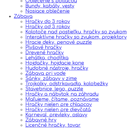
Oblečenie s potlačou
Bundy, kabáty, vesty
Nosiace oblečenie
Zábava
Hračky do 3 rokov
Hračky od 3 rokov
Kolotoče nad postieľku, hračky so zvukom
Interaktívne hračky so zvukom, projektory
Hracie deky, penové puzzle
Plyšové hračky
Drevené hračky
Lehátka, chodítka
Hojdačky, hojdacie kone
Hudobné nástroje, hračky
Zábava pri vode
Sánky, zábavy v zime
Trojkolky, odstrkavadla, kolobežky
Stavebnice, lego, puzzle
Hračky a nábytok na záhradu
Maľujeme, čítame, poznávame
Hračky nielen pre chlapcov
Hračky nielen pre dievčatá
Karneval, prevleky, oslavy
Zábavné hry
Licenčné hračky, tovar