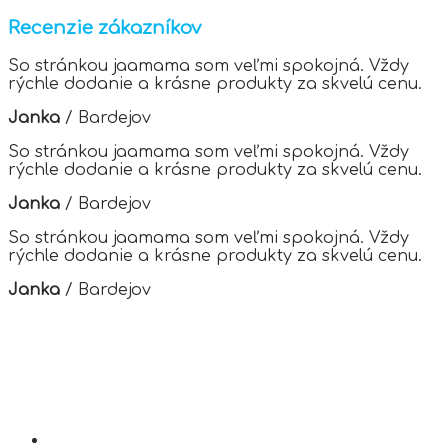
multiple
variants.
Recenzie zákazníkov
The
options
So stránkou jaamama som veľmi spokojná. Vždy
may
rýchle dodanie a krásne produkty za skvelú cenu.
be
chosen
Janka
/
Bardejov
on
the
So stránkou jaamama som veľmi spokojná. Vždy
product
rýchle dodanie a krásne produkty za skvelú cenu.
page
Janka
/
Bardejov
So stránkou jaamama som veľmi spokojná. Vždy
rýchle dodanie a krásne produkty za skvelú cenu.
Janka
/
Bardejov