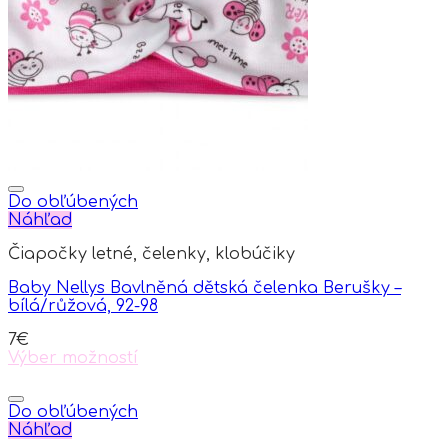
may
be
chosen
on
the
product
page
Do obľúbených
Náhľad
Čiapočky letné, čelenky, klobúčiky
Baby Nellys Bavlněná dětská čelenka Berušky –
bílá/růžová, 92-98
7
€
Výber možností
This
product
has
Do obľúbených
multiple
Náhľad
variants.