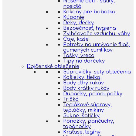
Nosenie detí - šatky,
nosidlá
Kokony pre babatka
Kúpanie
Deky, dečky
Bezpečnosť, hygiena
Zvlhčovače vzduchu, váhy
Čaje, kaše
Potreby na umývanie fliaš,
gumených cumlíkov
Tašky, vreca
Tipy na darčeky
Dojčenské oblečenie
Súpravičky, sety oblečenia
Košieľky, tielka
Body dlhý rukáv
Body krátky rukáv
Dupačky, polodupačky
Tričká
Teplákové súpravy,
tepláčky, mikiny
Sukne, šatičky
Ponožky, pančuchy,
topánočky
Kraťase, legíny