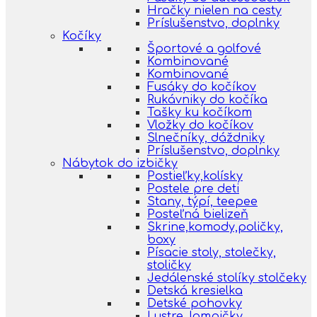
Hračky nielen na cesty
Príslušenstvo, doplnky
Kočíky
Športové a golfové
Kombinované
Kombinované
Fusáky do kočíkov
Rukávniky do kočíka
Tašky ku kočíkom
Vložky do kočíkov
Slnečníky, dáždniky
Príslušenstvo, doplnky
Nábytok do izbičky
Postieľky,kolísky
Postele pre deti
Stany, týpí, teepee
Posteľná bielizeň
Skrine,komody,poličky,
boxy
Písacie stoly, stolečky,
stoličky
Jedálenské stolíky stolčeky
Detská kresielka
Detské pohovky
Lustre, lampičky