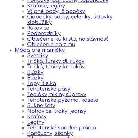
Ponožky, pančuchy, topánočky
Kraťase, legíny
Vtipné body, čiapočky
Čiapočky, šatky, čelenky, šiltovky,
klobúčiky
Rukavice
Podbradníky
Oblečenie ku krstu, na slávnosť
Oblečenie na zimu
Móda pre mamičky
Svetríky
Tričká, tuniky dl. rukáv
Tričká, tuniky kr. rukáv
Blúzky
Blúzky
Topy, tielka
Tehotenské pásy
Tepláky,mikiny,súpravy
Tehotenské pyžama, košeľe
Sukne,šaty
Nohavice, traky, jeansy
Kraťasy
Legíny
Tehotenské spodné prádlo
Pančuchy, silonky