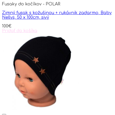
Fusaky do kočíkov - POLAR
The
options
Zimný fusak s kožušinou + rukávnik zadarmo, Baby
may
Nellys, 50 x 100cm, sivý
be
chosen
100
€
on
Pridať do košíka
the
product
page