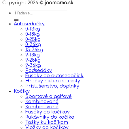
Copyright 2026 ©
jaamama.sk
Hľadať:
Autosedačky
0-13kg
0-18kg
0-25kg
0-36kg
15-36kg
9-18kg
9-25kg
9-36kg
Podsedáky
Fusaky do autosedačiek
Hračky nielen na cesty
Príslušenstvo, doplnky
Kočíky
Športové a golfové
Kombinované
Kombinované
Fusáky do kočíkov
Rukávniky do kočíka
Tašky ku kočíkom
Vložky do kočíkov