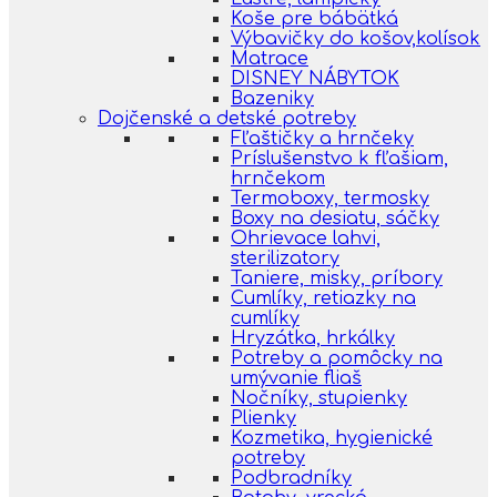
Koše pre bábätká
Výbavičky do košov,kolísok
Matrace
DISNEY NÁBYTOK
Bazeniky
Dojčenské a detské potreby
Fľaštičky a hrnčeky
Príslušenstvo k fľašiam,
hrnčekom
Termoboxy, termosky
Boxy na desiatu, sáčky
Ohrievace lahvi,
sterilizatory
Taniere, misky, príbory
Cumlíky, retiazky na
cumlíky
Hryzátka, hrkálky
Potreby a pomôcky na
umývanie fliaš
Nočníky, stupienky
Plienky
Kozmetika, hygienické
potreby
Podbradníky