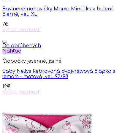
Bavlnené nohavičky Mama Mini, 1ks v balení,
čierné, veľ. XL
7
€
Výber možností
This
product
has
Do obľúbených
multiple
Náhľad
variants.
Čiapočky jesenné, jarné
The
options
Baby Nellys Rebrovaná dvojvrstvová čiapka s
may
lemom – mätová, veľ. 92/98
be
chosen
12
€
on
Výber možností
the
This
product
product
page
has
multiple
variants.
The
options