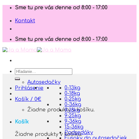
Skip
Sme tu pre vás denne od 8:00 - 17:00
to
content
Kontakt
Sme tu pre vás denne od 8:00 - 17:00
Hľadať:
Autosedačky
0-13kg
Prihlásenie
0-18kg
0-25kg
Košík /
0
€
0-36kg
Žiadne produkty v košíku.
9-18kg
9-25kg
9-36kg
Košík
15-36kg
Podsedáky
Žiadne produkty v košíku.
Fusaky do autosedačiek