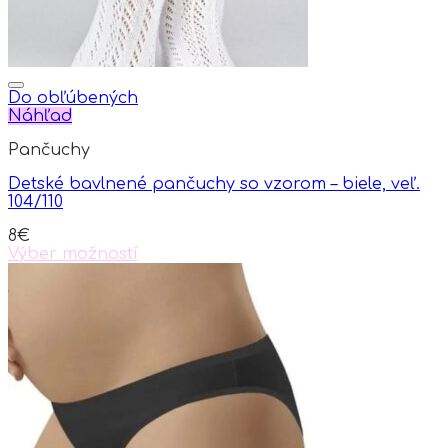
Do obľúbených
Náhľad
Pančuchy
Detské bavlnené pančuchy so vzorom – biele, veľ.
104/110
8
€
Výber možností
This
product
has
multiple
variants.
The
options
may
be
chosen