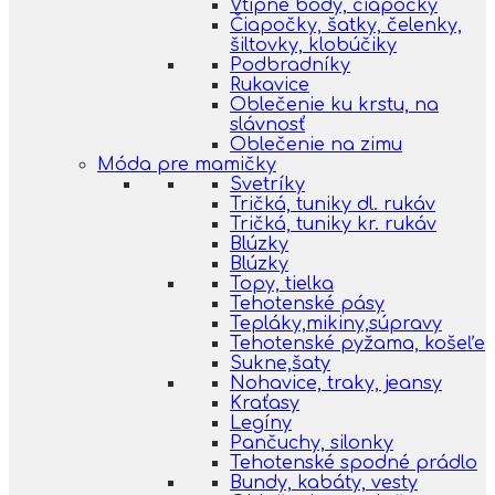
Vtipné body, čiapočky
Čiapočky, šatky, čelenky,
šiltovky, klobúčiky
Podbradníky
Rukavice
Oblečenie ku krstu, na
slávnosť
Oblečenie na zimu
Móda pre mamičky
Svetríky
Tričká, tuniky dl. rukáv
Tričká, tuniky kr. rukáv
Blúzky
Blúzky
Topy, tielka
Tehotenské pásy
Tepláky,mikiny,súpravy
Tehotenské pyžama, košeľe
Sukne,šaty
Nohavice, traky, jeansy
Kraťasy
Legíny
Pančuchy, silonky
Tehotenské spodné prádlo
Bundy, kabáty, vesty