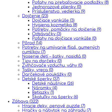
Poťahy na prebaľovacie podložky
(8)
Jednorazové plienky
(0)
Príslušenstvo, vedierka
(9)
Dojčenie
(23)
Dojčiace vankúše
(3)
Hygiena kozmetika
(8)
Potreby, pomôcky na dojčenie
(9)
Odsávačky
(3)
Poťahy na dojčiace vankúše
(0)
Pôrod
(14)
Potreby na umývanie fliaš, gumených
cumlíkov
(7)
Nosenie detí – šatky, nosidlá
(0)
Tipy na darčeky
(0)
Zvlhčovače vzduchu, váhy
(0)
Tašky, vreca
(0)
Darčekové poukážky
(0)
Detské šperky
(37)
Detské náušnice
(26)
Náramky
(4)
Retiazky
(1)
Škatuľky na šperky
(6)
Zábava
(322)
Hracie deky, penové puzzle
(7)
Hračky a nábytok na záhradu
(7)