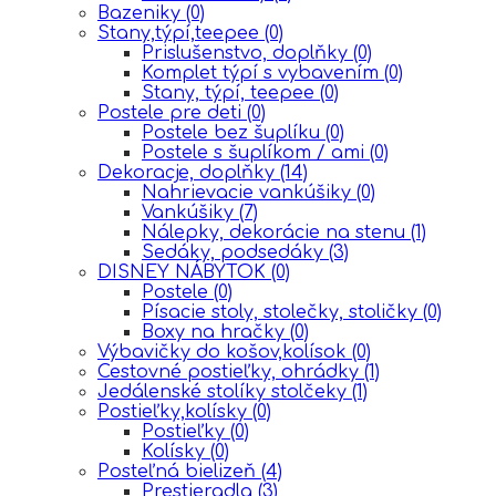
Bazeniky
(0)
Stany,týpí,teepee
(0)
Prislušenstvo, doplňky
(0)
Komplet týpí s vybavením
(0)
Stany, týpí, teepee
(0)
Postele pre deti
(0)
Postele bez šuplíku
(0)
Postele s šuplíkom / ami
(0)
Dekoracje, doplňky
(14)
Nahrievacie vankúšiky
(0)
Vankúšiky
(7)
Nálepky, dekorácie na stenu
(1)
Sedáky, podsedáky
(3)
DISNEY NÁBYTOK
(0)
Postele
(0)
Písacie stoly, stolečky, stoličky
(0)
Boxy na hračky
(0)
Výbavičky do košov,kolísok
(0)
Cestovné postieľky, ohrádky
(1)
Jedálenské stolíky stolčeky
(1)
Postieľky,kolísky
(0)
Postieľky
(0)
Kolísky
(0)
Posteľná bielizeň
(4)
Prestieradla
(3)