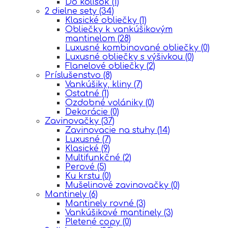
Do kolísok
(1)
2 dielne sety
(34)
Klasické obliečky
(1)
Obliečky k vankúšikovým
mantinelom
(28)
Luxusné kombinované obliečky
(0)
Luxusné obliečky s výšivkou
(0)
Flanelové obliečky
(2)
Príslušenstvo
(8)
Vankúšiky, kliny
(7)
Ostatné
(1)
Ozdobné volániky
(0)
Dekorácie
(0)
Zavinovačky
(37)
Zavinovacie na stuhy
(14)
Luxusné
(7)
Klasické
(9)
Multifunkčné
(2)
Perové
(5)
Ku krstu
(0)
Mušelinové zavinovačky
(0)
Mantinely
(6)
Mantinely rovné
(3)
Vankúšikové mantinely
(3)
Pletené copy
(0)