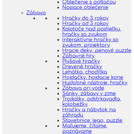
Oblečenie s potlačou
Nosiace oblečenie
Zábava
Hračky do 3 rokov
Hračky od 3 rokov
Kolotoče nad postieľku,
hračky so zvukom
Interaktívne hračky so
zvukom, projektory
Hracie deky, penové puzzle
Zábavné hry
Plyšové hračky
Drevené hračky
Lehátka, chodítka
Hojdačky, hojdacie kone
Hudobné nástroje, hračky
Zábava pri vode
Sánky, zábavy v zime
Trojkolky, odstrkavadla,
kolobežky
Hračky a nábytok na
záhradu
Stavebnice, lego, puzzle
Maľujeme, čítame,
poznávame