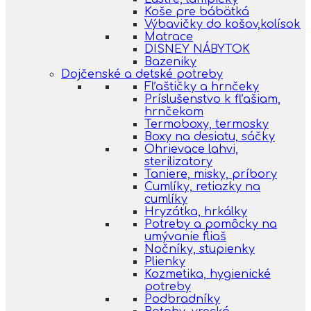
Koše pre bábätká
Výbavičky do košov,kolísok
Matrace
DISNEY NÁBYTOK
Bazeniky
Dojčenské a detské potreby
Fľaštičky a hrnčeky
Príslušenstvo k fľašiam,
hrnčekom
Termoboxy, termosky
Boxy na desiatu, sáčky
Ohrievace lahvi,
sterilizatory
Taniere, misky, príbory
Cumlíky, retiazky na
cumlíky
Hryzátka, hrkálky
Potreby a pomôcky na
umývanie fliaš
Nočníky, stupienky
Plienky
Kozmetika, hygienické
potreby
Podbradníky