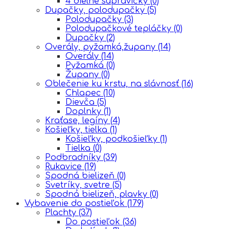
4 dielne súpravičky
(0)
Dupačky, polodupačky
(5)
Polodupačky
(3)
Polodupačkové tepláčky
(0)
Dupačky
(2)
Overály, pyžamká,župany
(14)
Overály
(14)
Pyžamká
(0)
Župany
(0)
Oblečenie ku krstu, na slávnosť
(16)
Chlapec
(10)
Dievča
(5)
Doplnky
(1)
Kraťase, legíny
(4)
Košieľky, tielka
(1)
Košieľky, podkošieľky
(1)
Tielka
(0)
Podbradníky
(39)
Rukavice
(19)
Spodná bielizeň
(0)
Svetríky, svetre
(5)
Spodná bielizeň, plavky
(0)
Vybavenie do postieľok
(179)
Plachty
(37)
Do postieľok
(36)