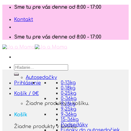
Skip
Sme tu pre vás denne od 8:00 - 17:00
to
content
Kontakt
Sme tu pre vás denne od 8:00 - 17:00
Hľadať:
Autosedačky
0-13kg
Prihlásenie
0-18kg
0-25kg
Košík /
0
€
0-36kg
Žiadne produkty v košíku.
9-18kg
9-25kg
9-36kg
Košík
15-36kg
Podsedáky
Žiadne produkty v košíku.
Fusaky do autosedačiek