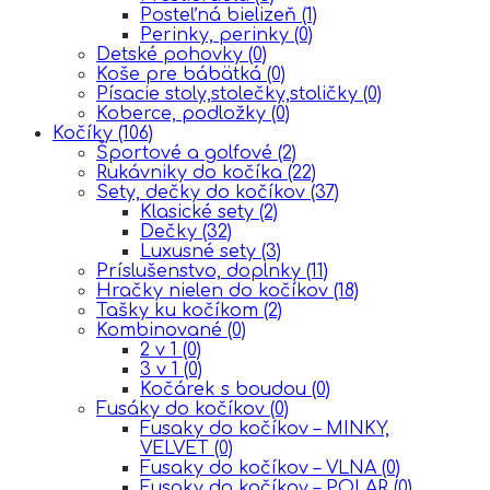
Posteľná bielizeň
(1)
Perinky, perinky
(0)
Detské pohovky
(0)
Koše pre bábätká
(0)
Písacie stoly,stolečky,stoličky
(0)
Koberce, podložky
(0)
Kočíky
(106)
Športové a golfové
(2)
Rukávniky do kočíka
(22)
Sety, dečky do kočíkov
(37)
Klasické sety
(2)
Dečky
(32)
Luxusné sety
(3)
Príslušenstvo, doplnky
(11)
Hračky nielen do kočíkov
(18)
Tašky ku kočíkom
(2)
Kombinované
(0)
2 v 1
(0)
3 v 1
(0)
Kočárek s boudou
(0)
Fusáky do kočíkov
(0)
Fusaky do kočíkov – MINKY,
VELVET
(0)
Fusaky do kočíkov – VLNA
(0)
Fusaky do kočíkov – POLAR
(0)