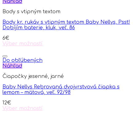
Náhľad
Body s vtipným textom
Body kr. rukáv s vtipným textom Baby Nellys, Psst!
Dobíjím baterie, kluk, veľ. 86
6
€
Výber možností
This
product
has
Do obľúbených
multiple
Náhľad
variants.
Čiapočky jesenné, jarné
The
options
Baby Nellys Rebrovaná dvojvrstvová čiapka s
may
lemom – mätová, veľ. 92/98
be
chosen
12
€
on
Výber možností
the
This
product
product
page
has
multiple
variants.