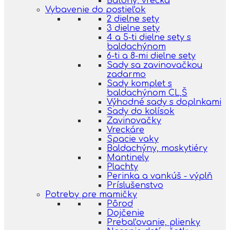
Batohy, vrecká
Vybavenie do postieľok
2 dielne sety
3 dielne sety
4 a 5-ti dielne sety s
baldachýnom
6-ti a 8-mi dielne sety
Sady sa zavinovačkou
zadarmo
Sady komplet s
baldachýnom CL,Š
Výhodné sady s doplnkami
Sady do kolísok
Zavinovačky
Vreckáre
Spacie vaky
Baldachýny, moskytiéry
Mantinely
Plachty
Perinka a vankúš - výplň
Príslušenstvo
Potreby pre mamičky
Pôrod
Dojčenie
Prebaľovanie, plienky