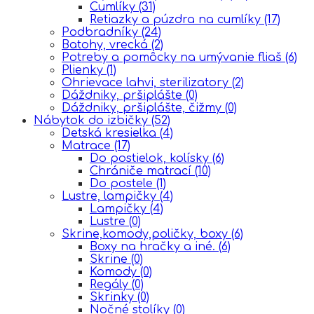
Cumlíky
(31)
Retiazky a púzdra na cumlíky
(17)
Podbradníky
(24)
Batohy, vrecká
(2)
Potreby a pomôcky na umývanie fliaš
(6)
Plienky
(1)
Ohrievace lahvi, sterilizatory
(2)
Dáždniky, pršiplášte
(0)
Dáždniky, pršiplášte, čižmy
(0)
Nábytok do izbičky
(52)
Detská kresielka
(4)
Matrace
(17)
Do postielok, kolísky
(6)
Chrániče matrací
(10)
Do postele
(1)
Lustre, lampičky
(4)
Lampičky
(4)
Lustre
(0)
Skrine,komody,poličky, boxy
(6)
Boxy na hračky a iné.
(6)
Skrine
(0)
Komody
(0)
Regály
(0)
Skrinky
(0)
Nočné stolíky
(0)