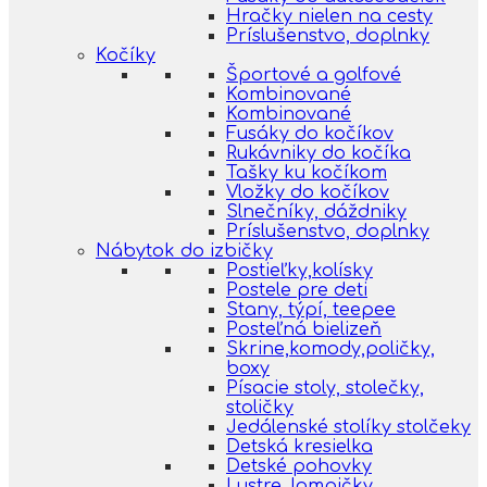
Hračky nielen na cesty
Príslušenstvo, doplnky
Kočíky
Športové a golfové
Kombinované
Kombinované
Fusáky do kočíkov
Rukávniky do kočíka
Tašky ku kočíkom
Vložky do kočíkov
Slnečníky, dáždniky
Príslušenstvo, doplnky
Nábytok do izbičky
Postieľky,kolísky
Postele pre deti
Stany, týpí, teepee
Posteľná bielizeň
Skrine,komody,poličky,
boxy
Písacie stoly, stolečky,
stoličky
Jedálenské stolíky stolčeky
Detská kresielka
Detské pohovky
Lustre, lampičky