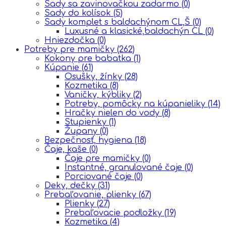
Sady sa zavinovačkou zadarmo
(0)
Sady do kolísok
(5)
Sady komplet s baldachýnom CL,Š
(0)
Luxusné a klasické,baldachýn CL
(0)
Hniezdočka
(0)
Potreby pre mamičky
(262)
Kokony pre babatka
(1)
Kúpanie
(61)
Osušky, žínky
(28)
Kozmetika
(8)
Vaničky, kýbliky
(2)
Potreby, pomôcky na kúpanieliky
(14)
Hračky nielen do vody
(8)
Stupienky
(1)
Župany
(0)
Bezpečnosť, hygiena
(18)
Čaje, kaše
(0)
Čaje pre mamičky
(0)
Instantné, granulované čaje
(0)
Porciované čaje
(0)
Deky, dečky
(31)
Prebaľovanie, plienky
(67)
Plienky
(27)
Prebaľovacie podložky
(19)
Kozmetika
(4)