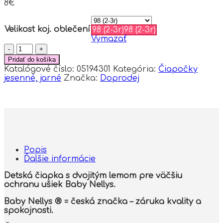
8
€
Velikost koj. oblečení
98 (2-3r)
98 (2-3r)
Vymazať
množstvo
Detská
Pridať do košíka
funkčná
Katalógové číslo:
05194301
Kategória:
Čiapočky
čiapka
jesenné, jarné
Značka:
Doprodej
s
dvojitým
lemom
-
tm.
modrá
Popis
Ďalšie informácie
Detská čiapka s dvojitým lemom pre väčšiu
ochranu ušiek Baby Nellys.
Baby Nellys ® = česká značka – záruka kvality a
spokojnosti.