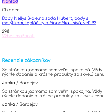
multiple
Náhľad
variants.
Chlapec
The
options
Baby Nellys 3-dielna sada Hubert, body s
may
motýlikom, tepláčiky a čiapočka – sivá, veľ. 92
be
chosen
29
€
on
Výber možností
the
This
product
product
page
has
multiple
variants.
Recenzie zákazníkov
The
options
So stránkou jaamama som veľmi spokojná. Vždy
may
rýchle dodanie a krásne produkty za skvelú cenu.
be
chosen
Janka
/
Bardejov
on
the
So stránkou jaamama som veľmi spokojná. Vždy
product
rýchle dodanie a krásne produkty za skvelú cenu.
page
Janka
/
Bardejov