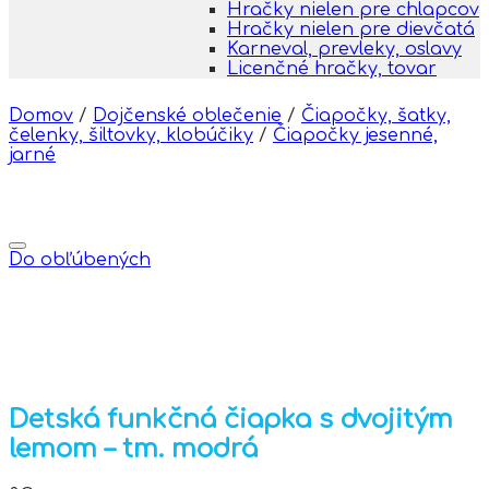
Hračky nielen pre chlapcov
Hračky nielen pre dievčatá
Karneval, prevleky, oslavy
Licenčné hračky, tovar
Domov
/
Dojčenské oblečenie
/
Čiapočky, šatky,
čelenky, šiltovky, klobúčiky
/
Čiapočky jesenné,
jarné
Do obľúbených
Detská funkčná čiapka s dvojitým
lemom – tm. modrá