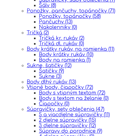
Šály
(8)
Ponožky, pančuchy, topánočky
(71)
Ponožky, topánočky
(58)
Pančuchy
(13)
Nakolenniky
(0)
Tričká
(2)
Tričká kr. rukáv
(2)
Tričká dl. rukáv
(0)
Body krátky rukáv, na ramienka
(11)
Body krátky rukáv
(10)
Body na ramienka
(1)
Sukne, šatičky
(12)
Šatičky
(9)
Sukne
(3)
Body dlhý rukáv
(13)
Vtipné body, čiapočky
(72)
Body s vtipným textom
(72)
Body s textom na želanie
(0)
Čiapočky
(0)
Súpravičky, sety oblečenia
(47)
5 a viacdielne súpravičky
(11)
2 dielne súpravičky
(15)
3 dielne súpravičky
(12)
Súpravy do porodnice
(9)