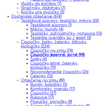
Vložky do kočíkov
(7)
Slnečníky, dáždniky
(7)
Kočíky pre dvojičky
(0)
Dojčenské oblečenie
(674)
Teplákové súpravy, tepláčky, mikiny
(20)
Teplákové súpravy
(1)
Mikiny, bundy
(4)
Tepláčky, zahradníčky, nohavice
(13)
Teplejšie overálky jar / jeseň
(2)
Čiapočky, šatky, čelenky, šiltovky,
klobúčiky
(234)
Čiapočky na zimu
(74)
Čiapočky jesenné, jarné
(98)
Šatky
(4)
Čiapočky letné, čelenky,
klobúčiky
(19)
Novorodenecke čiapočky
(26)
Čelenky
(13)
Oblečenie na zimu
(89)
Bundy, kabátiky
(3)
Kombinézy, overaly
(17)
Čiapočky
(27)
Rukavice
(17)
Papučky, ponožky
(8)
Súpravičky, sady oblečenia
(9)