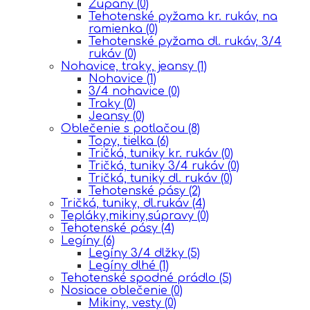
Župany
(0)
Tehotenské pyžama kr. rukáv, na
ramienka
(0)
Tehotenské pyžama dl. rukáv, 3/4
rukáv
(0)
Nohavice, traky, jeansy
(1)
Nohavice
(1)
3/4 nohavice
(0)
Traky
(0)
Jeansy
(0)
Oblečenie s potlačou
(8)
Topy, tielka
(6)
Tričká, tuniky kr. rukáv
(0)
Tričká, tuniky 3/4 rukáv
(0)
Tričká, tuniky dl. rukáv
(0)
Tehotenské pásy
(2)
Tričká, tuniky, dl.rukáv
(4)
Tepláky,mikiny,súpravy
(0)
Tehotenské pásy
(4)
Legíny
(6)
Legíny 3/4 dlžky
(5)
Legíny dlhé
(1)
Tehotenské spodné prádlo
(5)
Nosiace oblečenie
(0)
Mikiny, vesty
(0)