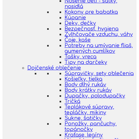
Nosenie detí - šatky,
nosidlá
Kokony pre babatka
Kúpanie
Deky, dečky
Bezpečnosť, hygiena
Zvlhčovače vzduchu, váhy
Čaje, kaše
Potreby na umývanie fliaš,
gumených cumlíkov
Tašky, vreca
Tipy na darčeky
Dojčenské oblečenie
Súpravičky, sety oblečenia
Košieľky, tielka
Body dlhý rukáv
Body krátky rukáv
Dupačky, polodupačky
Tričká
Teplákové súpravy,
tepláčky, mikiny
Sukne, šatičky
Ponožky, pančuchy,
topánočky
Kraťase, legíny