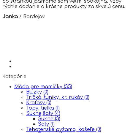
So stránkou jaamama som veľmi spokojná. Vždy
rýchle dodanie a krásne produkty za skvelú cenu.
Janka
/
Bardejov
Kategórie
Móda pre mamičky
(35)
Blúzky
(0)
Tričká, tuniky, kr. rukáv
(0)
Kraťasy
(0)
Topy, tielka
(1)
Sukne,šaty
(4)
Sukne
(3)
Šaty
(1)
Tehotenské pyžama, košeľe
(0)