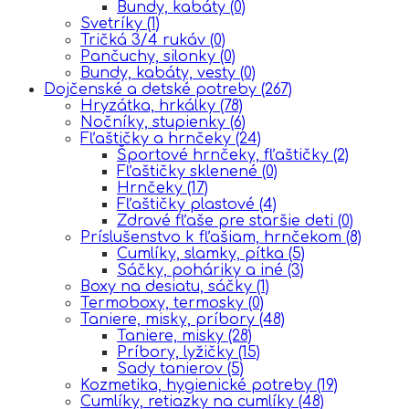
Bundy, kabáty
(0)
Svetríky
(1)
Tričká 3/4 rukáv
(0)
Pančuchy, silonky
(0)
Bundy, kabáty, vesty
(0)
Dojčenské a detské potreby
(267)
Hryzátka, hrkálky
(78)
Nočníky, stupienky
(6)
Fľaštičky a hrnčeky
(24)
Športové hrnčeky, fľaštičky
(2)
Fľaštičky sklenené
(0)
Hrnčeky
(17)
Fľaštičky plastové
(4)
Zdravé fľaše pre staršie deti
(0)
Príslušenstvo k fľašiam, hrnčekom
(8)
Cumlíky, slamky, pítka
(5)
Sáčky, poháriky a iné
(3)
Boxy na desiatu, sáčky
(1)
Termoboxy, termosky
(0)
Taniere, misky, príbory
(48)
Taniere, misky
(28)
Príbory, lyžičky
(15)
Sady tanierov
(5)
Kozmetika, hygienické potreby
(19)
Cumlíky, retiazky na cumlíky
(48)