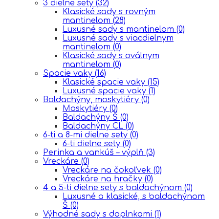
3 dielne sety
(32)
Klasické sady s rovným
mantinelom
(28)
Luxusné sady s mantinelom
(0)
Luxusné sady s viacdielnym
mantinelom
(0)
Klasické sady s oválnym
mantinelom
(0)
Spacie vaky
(16)
Klasické spacie vaky
(15)
Luxusné spacie vaky
(1)
Baldachýny, moskytiéry
(0)
Moskytiéry
(0)
Baldachýny Š
(0)
Baldachýny CL
(0)
6-ti a 8-mi dielne sety
(0)
6-ti dielne sety
(0)
Perinka a vankúš – výplň
(3)
Vreckáre
(0)
Vreckáre na čokoľvek
(0)
Vreckáre na hračky
(0)
4 a 5-ti dielne sety s baldachýnom
(0)
Luxusné a klasické, s baldachýnom
Š
(0)
Výhodné sady s doplnkami
(1)