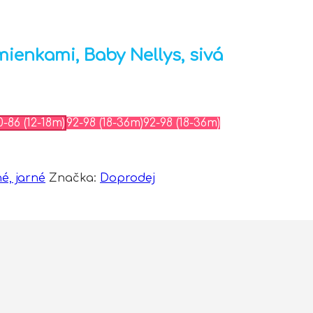
mienkami, Baby Nellys, sivá
0-86 (12-18m)
92-98 (18-36m)
92-98 (18-36m)
é, jarné
Značka:
Doprodej