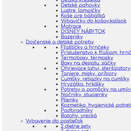
Detská kresielka
Detské pohovky
Lustre, lampičky
Koše pre bábätká
Výbavičky do košov,kolísok
Matrace
DISNEY NÁBYTOK
Bazeniky
Dojčenské a detské potreby
Fľaštičky a hrnčeky
Príslušenstvo k fľašiam, hr
Termoboxy, termosky
Boxy na desiatu, sáčky
Ohrievace lahvi, sterilizatory
Taniere, misky, príbory
Cumlíky, retiazky na cumlíky
Hryzátka, hrkálky
Potreby a pomôcky na umýva
Nočníky, stupienky
Plienky
Kozmetika, hygienické potre
Podbradníky
Batohy, vrecká
Vybavenie do postieľok
2 dielne sety