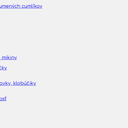
gumených cumlíkov
 mikiny
čky
tovky, klobúčiky
osť