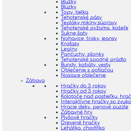
Blúzky
Blúzky
Topy, tielka
Tehotenské pásy
Tepláky,mikiny,súpravy
Tehotenské pyžama, košeľe
Sukne,šaty
Nohavice, traky, jeansy
Kraťasy
Legíny
Pančuchy, silonky
Tehotenské spodné prádlo
Bundy, kabáty, vesty
Oblečenie s potlačou
Nosiace oblečenie
Zábava
Hračky do 3 rokov
Hračky od 3 rokov
Kolotoče nad postieľku, hra
Interaktívne hračky so zvuk
Hracie deky, penové puzzle
Zábavné hry
Plyšové hračky
Drevené hračky
Lehátka, chodítka