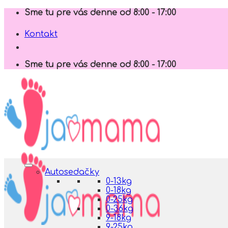
Skip
Sme tu pre vás denne od 8:00 - 17:00
to
content
Kontakt
Sme tu pre vás denne od 8:00 - 17:00
Autosedačky
0-13kg
0-18kg
0-25kg
0-36kg
9-18kg
9-25kg