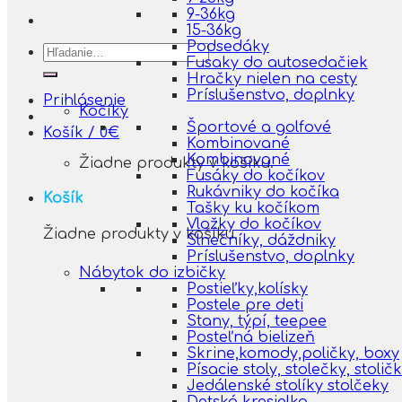
9-36kg
15-36kg
Podsedáky
Hľadať:
Fusaky do autosedačiek
Hračky nielen na cesty
Príslušenstvo, doplnky
Prihlásenie
Kočíky
Športové a golfové
Košík /
0
€
Kombinované
Kombinované
Žiadne produkty v košíku.
Fusáky do kočíkov
Rukávniky do kočíka
Košík
Tašky ku kočíkom
Vložky do kočíkov
Žiadne produkty v košíku.
Slnečníky, dáždniky
Príslušenstvo, doplnky
Nábytok do izbičky
Postieľky,kolísky
Postele pre deti
Stany, týpí, teepee
Posteľná bielizeň
Skrine,komody,poličky, boxy
Písacie stoly, stolečky, stolič
Jedálenské stolíky stolčeky