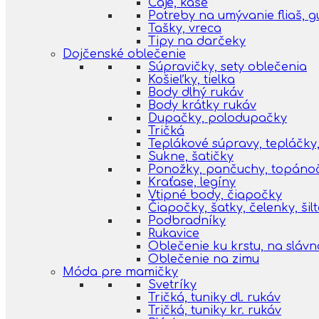
Čaje, kaše
Potreby na umývanie fliaš, 
Tašky, vreca
Tipy na darčeky
Dojčenské oblečenie
Súpravičky, sety oblečenia
Košieľky, tielka
Body dlhý rukáv
Body krátky rukáv
Dupačky, polodupačky
Tričká
Teplákové súpravy, tepláčky,
Sukne, šatičky
Ponožky, pančuchy, topáno
Kraťase, legíny
Vtipné body, čiapočky
Čiapočky, šatky, čelenky, šil
Podbradníky
Rukavice
Oblečenie ku krstu, na slávn
Oblečenie na zimu
Móda pre mamičky
Svetríky
Tričká, tuniky dl. rukáv
Tričká, tuniky kr. rukáv