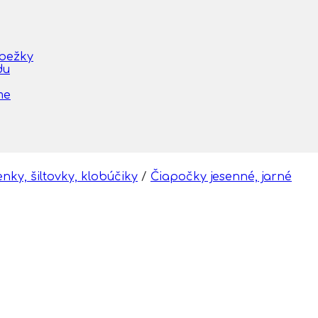
obežky
du
me
nky, šiltovky, klobúčiky
/
Čiapočky jesenné, jarné