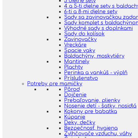
3 dielne sety
4 a 5-ti dielne sety s balda
6-ti a 8-mi dielne sety
Sady sa zavinovačkou zada
Sady komplet s baldachýno
Výhodné sady s doplnkami
Sady do kolísok
Zavinovačky
Vreckáre
Spacie vaky
Baldachýny, moskytiéry
Mantinely
Plachty
Perinka a vankúš - výplň
Príslušenstvo
Potreby pre mamičky
Pôrod
Dojčenie
Prebaľovanie, plienky
Nosenie detí - šatky, nosidlá
Kokony pre babatka
Kúpanie
Deky, dečky
Bezpečnosť, hygiena
Zvlhčovače vzduchu, váhy