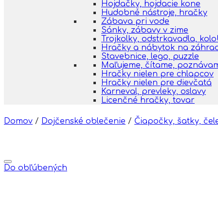
Hojdačky, hojdacie kone
Hudobné nástroje, hračky
Zábava pri vode
Sánky, zábavy v zime
Trojkolky, odstrkavadla, kol
Hračky a nábytok na záhra
Stavebnice, lego, puzzle
Maľujeme, čítame, poznáva
Hračky nielen pre chlapcov
Hračky nielen pre dievčatá
Karneval, prevleky, oslavy
Licenčné hračky, tovar
Domov
/
Dojčenské oblečenie
/
Čiapočky, šatky, čele
Do obľúbených