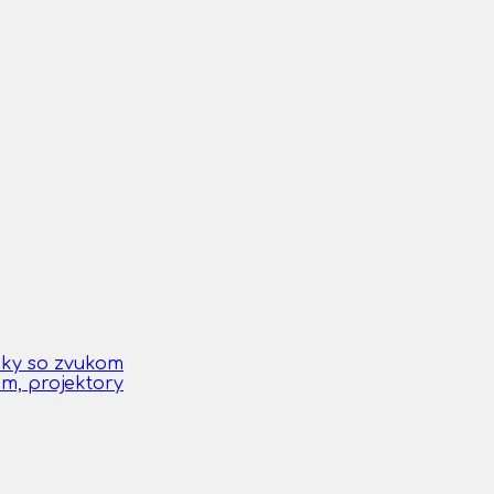
čky so zvukom
om, projektory