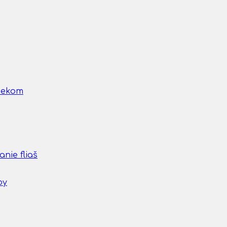
nčekom
nie fliaš
by