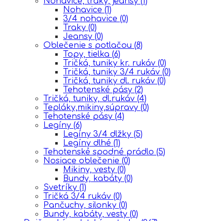
Nohavice, traky, jeansy
(1)
Nohavice
(1)
3/4 nohavice
(0)
Traky
(0)
Jeansy
(0)
Oblečenie s potlačou
(8)
Topy, tielka
(6)
Tričká, tuniky kr. rukáv
(0)
Tričká, tuniky 3/4 rukáv
(0)
Tričká, tuniky dl. rukáv
(0)
Tehotenské pásy
(2)
Tričká, tuniky, dl.rukáv
(4)
Tepláky,mikiny,súpravy
(0)
Tehotenské pásy
(4)
Legíny
(6)
Legíny 3/4 dlžky
(5)
Legíny dlhé
(1)
Tehotenské spodné prádlo
(5)
Nosiace oblečenie
(0)
Mikiny, vesty
(0)
Bundy, kabáty
(0)
Svetríky
(1)
Tričká 3/4 rukáv
(0)
Pančuchy, silonky
(0)
Bundy, kabáty, vesty
(0)