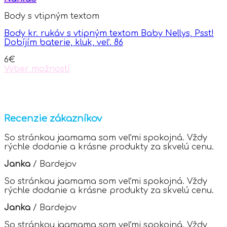
variants.
Body s vtipným textom
The
options
Body kr. rukáv s vtipným textom Baby Nellys, Psst!
may
Dobíjím baterie, kluk, veľ. 86
be
chosen
6
€
on
Výber možností
the
This
product
product
page
has
multiple
variants.
Recenzie zákazníkov
The
options
So stránkou jaamama som veľmi spokojná. Vždy
may
rýchle dodanie a krásne produkty za skvelú cenu.
be
chosen
Janka
/
Bardejov
on
the
So stránkou jaamama som veľmi spokojná. Vždy
product
rýchle dodanie a krásne produkty za skvelú cenu.
page
Janka
/
Bardejov
So stránkou jaamama som veľmi spokojná. Vždy