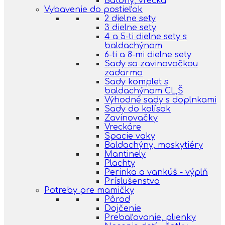
Batohy, vrecká
Vybavenie do postieľok
2 dielne sety
3 dielne sety
4 a 5-ti dielne sety s
baldachýnom
6-ti a 8-mi dielne sety
Sady sa zavinovačkou
zadarmo
Sady komplet s
baldachýnom CL,Š
Výhodné sady s doplnkami
Sady do kolísok
Zavinovačky
Vreckáre
Spacie vaky
Baldachýny, moskytiéry
Mantinely
Plachty
Perinka a vankúš - výplň
Príslušenstvo
Potreby pre mamičky
Pôrod
Dojčenie
Prebaľovanie, plienky