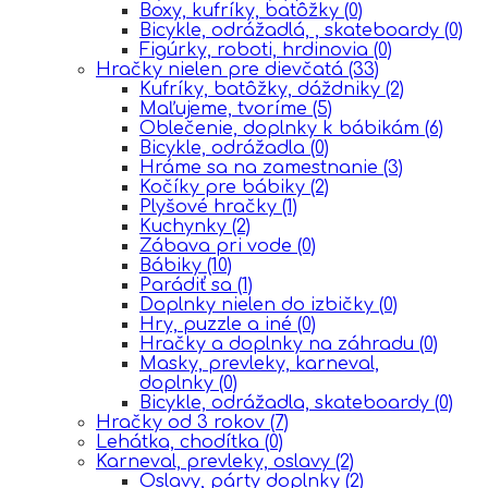
Boxy, kufríky, batôžky
(0)
Bicykle, odrážadlá, , skateboardy
(0)
Figúrky, roboti, hrdinovia
(0)
Hračky nielen pre dievčatá
(33)
Kufríky, batôžky, dáždniky
(2)
Maľujeme, tvoríme
(5)
Oblečenie, doplnky k bábikám
(6)
Bicykle, odrážadla
(0)
Hráme sa na zamestnanie
(3)
Kočíky pre bábiky
(2)
Plyšové hračky
(1)
Kuchynky
(2)
Zábava pri vode
(0)
Bábiky
(10)
Parádiť sa
(1)
Doplnky nielen do izbičky
(0)
Hry, puzzle a iné
(0)
Hračky a doplnky na záhradu
(0)
Masky, prevleky, karneval,
doplnky
(0)
Bicykle, odrážadla, skateboardy
(0)
Hračky od 3 rokov
(7)
Lehátka, chodítka
(0)
Karneval, prevleky, oslavy
(2)
Oslavy, párty doplnky
(2)