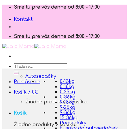
Skip
Sme tu pre vás denne od 8:00 - 17:00
to
content
Kontakt
Sme tu pre vás denne od 8:00 - 17:00
Hľadať:
Autosedačky
0-13kg
Prihlásenie
0-18kg
0-25kg
Košík /
0
€
0-36kg
Žiadne produkty v košíku.
9-18kg
9-25kg
9-36kg
Košík
15-36kg
Podsedáky
Žiadne produkty v košíku.
Fusaky do autosedačiek