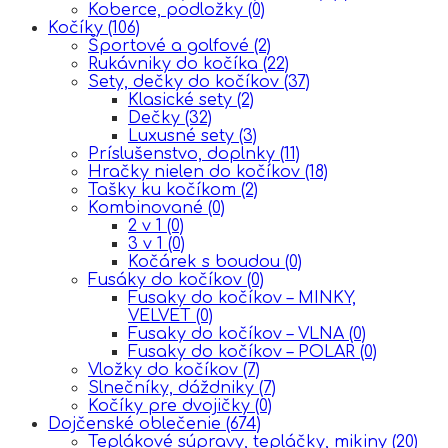
Koberce, podložky
(0)
Kočíky
(106)
Športové a golfové
(2)
Rukávniky do kočíka
(22)
Sety, dečky do kočíkov
(37)
Klasické sety
(2)
Dečky
(32)
Luxusné sety
(3)
Príslušenstvo, doplnky
(11)
Hračky nielen do kočíkov
(18)
Tašky ku kočíkom
(2)
Kombinované
(0)
2 v 1
(0)
3 v 1
(0)
Kočárek s boudou
(0)
Fusáky do kočíkov
(0)
Fusaky do kočíkov – MINKY,
VELVET
(0)
Fusaky do kočíkov – VLNA
(0)
Fusaky do kočíkov – POLAR
(0)
Vložky do kočíkov
(7)
Slnečníky, dáždniky
(7)
Kočíky pre dvojičky
(0)
Dojčenské oblečenie
(674)
Teplákové súpravy, tepláčky, mikiny
(20)