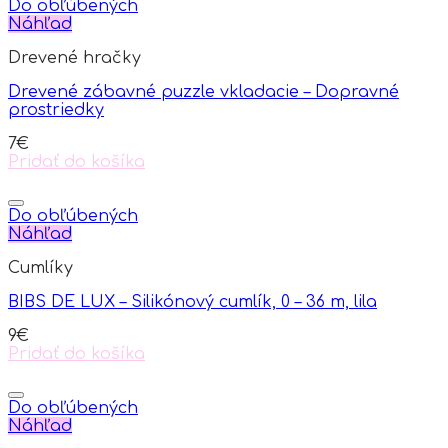
has
Do obľúbených
multiple
Náhľad
variants.
Drevené hračky
The
options
Drevené zábavné puzzle vkladacie – Dopravné
may
prostriedky
be
chosen
7
€
on
Pridať do košíka
the
product
page
Do obľúbených
Náhľad
Cumlíky
BIBS DE LUX – Silikónový cumlík, 0 – 36 m, lila
9
€
Pridať do košíka
Do obľúbených
Náhľad