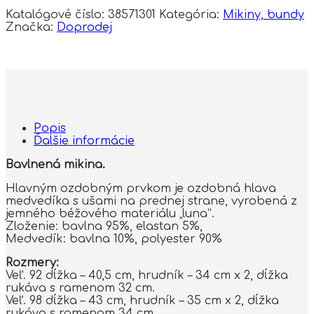
Katalógové číslo:
38571301
Kategória:
Mikiny, bundy
Značka:
Doprodej
Popis
Ďalšie informácie
Bavlnená mikina.
Hlavným ozdobným prvkom je ozdobná hlava
medvedíka s ušami na prednej strane, vyrobená z
jemného béžového materiálu „luna“.
Zloženie: bavlna 95%, elastan 5%,
Medvedík: bavlna 10%, polyester 90%
Rozmery:
Veľ. 92 dĺžka – 40,5 cm, hrudník – 34 cm x 2, dĺžka
rukáva s ramenom 32 cm.
Veľ. 98 dĺžka – 43 cm, hrudník – 35 cm x 2, dĺžka
rukáva s ramenom 34 cm.