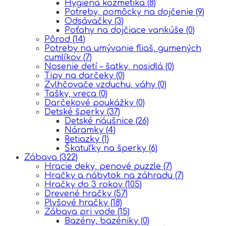
Hygiena kozmetika
(8)
Potreby, pomôcky na dojčenie
(9)
Odsávačky
(3)
Poťahy na dojčiace vankúše
(0)
Pôrod
(14)
Potreby na umývanie fliaš, gumených
cumlíkov
(7)
Nosenie detí – šatky, nosidlá
(0)
Tipy na darčeky
(0)
Zvlhčovače vzduchu, váhy
(0)
Tašky, vreca
(0)
Darčekové poukážky
(0)
Detské šperky
(37)
Detské náušnice
(26)
Náramky
(4)
Retiazky
(1)
Škatuľky na šperky
(6)
Zábava
(322)
Hracie deky, penové puzzle
(7)
Hračky a nábytok na záhradu
(7)
Hračky do 3 rokov
(105)
Drevené hračky
(57)
Plyšové hračky
(18)
Zábava pri vode
(15)
Bazény, bazéniky
(0)