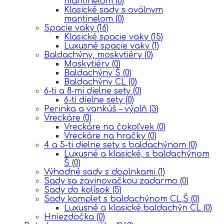
mantinelom
(0)
Klasické sady s oválnym
mantinelom
(0)
Spacie vaky
(16)
Klasické spacie vaky
(15)
Luxusné spacie vaky
(1)
Baldachýny, moskytiéry
(0)
Moskytiéry
(0)
Baldachýny Š
(0)
Baldachýny CL
(0)
6-ti a 8-mi dielne sety
(0)
6-ti dielne sety
(0)
Perinka a vankúš – výplň
(3)
Vreckáre
(0)
Vreckáre na čokoľvek
(0)
Vreckáre na hračky
(0)
4 a 5-ti dielne sety s baldachýnom
(0)
Luxusné a klasické, s baldachýnom
Š
(0)
Výhodné sady s doplnkami
(1)
Sady sa zavinovačkou zadarmo
(0)
Sady do kolísok
(5)
Sady komplet s baldachýnom CL,Š
(0)
Luxusné a klasické,baldachýn CL
(0)
Hniezdočka
(0)