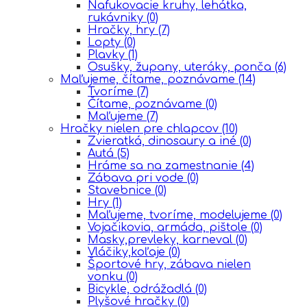
Nafukovacie kruhy, lehátka,
rukávniky
(0)
Hračky, hry
(7)
Lopty
(0)
Plavky
(1)
Osušky, župany, uteráky, ponča
(6)
Maľujeme, čítame, poznávame
(14)
Tvoríme
(7)
Čítame, poznávame
(0)
Maľujeme
(7)
Hračky nielen pre chlapcov
(10)
Zvieratká, dinosaury a iné
(0)
Autá
(5)
Hráme sa na zamestnanie
(4)
Zábava pri vode
(0)
Stavebnice
(0)
Hry
(1)
Maľujeme, tvoríme, modelujeme
(0)
Vojačikovia, armáda, pištole
(0)
Masky,prevleky, karneval
(0)
Vláčiky,koľaje
(0)
Športové hry, zábava nielen
vonku
(0)
Bicykle, odrážadlá
(0)
Plyšové hračky
(0)