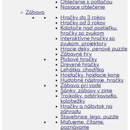
Oblečenie s potlačou
Nosiace oblečenie
Zábava
Hračky do 3 rokov
Hračky od 3 rokov
Kolotoče nad postieľku,
hračky so zvukom
Interaktívne hračky so
zvukom, projektory
Hracie deky, penové puzzle
Zábavné hry
Plyšové hračky
Drevené hračky
Lehátka, chodítka
Hojdačky, hojdacie kone
Hudobné nástroje, hračky
Zábava pri vode
Sánky, zábavy v zime
Trojkolky, odstrkavadla,
kolobežky
Hračky a nábytok na
záhradu
Stavebnice, lego, puzzle
Maľujeme, čítame,
poznávame