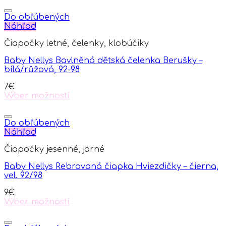
Do obľúbených
Náhľad
Čiapočky letné, čelenky, klobúčiky
Baby Nellys Bavlněná dětská čelenka Berušky –
bílá/růžová, 92-98
7
€
Výber možností
This
product
has
Do obľúbených
multiple
Náhľad
variants.
Čiapočky jesenné, jarné
The
options
Baby Nellys Rebrovaná čiapka Hviezdičky – čierna,
may
vel. 92/98
be
chosen
9
€
on
Výber možností
the
This
product
product
page