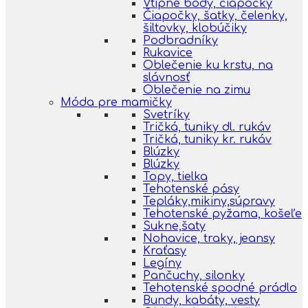
Vtipné body, čiapočky
Čiapočky, šatky, čelenky,
šiltovky, klobúčiky
Podbradníky
Rukavice
Oblečenie ku krstu, na
slávnosť
Oblečenie na zimu
Móda pre mamičky
Svetríky
Tričká, tuniky dl. rukáv
Tričká, tuniky kr. rukáv
Blúzky
Blúzky
Topy, tielka
Tehotenské pásy
Tepláky,mikiny,súpravy
Tehotenské pyžama, košeľe
Sukne,šaty
Nohavice, traky, jeansy
Kraťasy
Legíny
Pančuchy, silonky
Tehotenské spodné prádlo
Bundy, kabáty, vesty