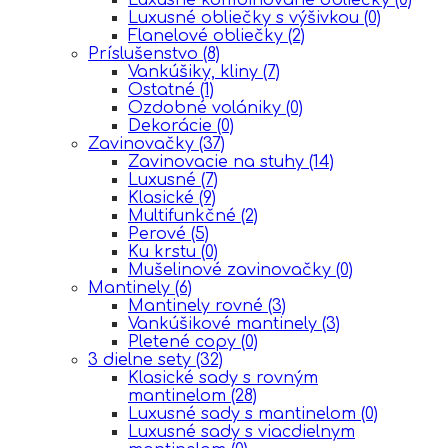
Luxusné obliečky s výšivkou
(0)
Flanelové obliečky
(2)
Príslušenstvo
(8)
Vankúšiky, kliny
(7)
Ostatné
(1)
Ozdobné volániky
(0)
Dekorácie
(0)
Zavinovačky
(37)
Zavinovacie na stuhy
(14)
Luxusné
(7)
Klasické
(9)
Multifunkčné
(2)
Perové
(5)
Ku krstu
(0)
Mušelinové zavinovačky
(0)
Mantinely
(6)
Mantinely rovné
(3)
Vankúšikové mantinely
(3)
Pletené copy
(0)
3 dielne sety
(32)
Klasické sady s rovným
mantinelom
(28)
Luxusné sady s mantinelom
(0)
Luxusné sady s viacdielnym