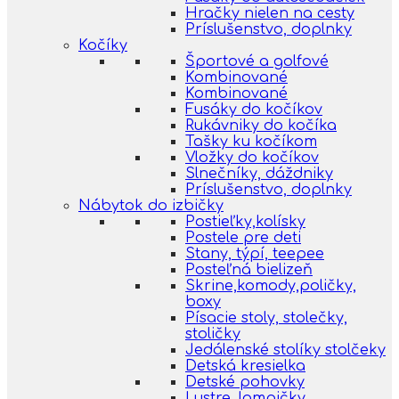
Hračky nielen na cesty
Príslušenstvo, doplnky
Kočíky
Športové a golfové
Kombinované
Kombinované
Fusáky do kočíkov
Rukávniky do kočíka
Tašky ku kočíkom
Vložky do kočíkov
Slnečníky, dáždniky
Príslušenstvo, doplnky
Nábytok do izbičky
Postieľky,kolísky
Postele pre deti
Stany, týpí, teepee
Posteľná bielizeň
Skrine,komody,poličky,
boxy
Písacie stoly, stolečky,
stoličky
Jedálenské stolíky stolčeky
Detská kresielka
Detské pohovky
Lustre, lampičky