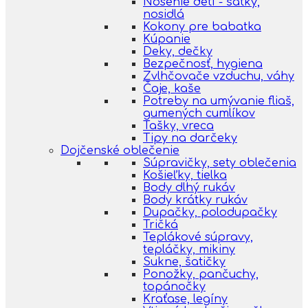
Nosenie detí - šatky,
nosidlá
Kokony pre babatka
Kúpanie
Deky, dečky
Bezpečnosť, hygiena
Zvlhčovače vzduchu, váhy
Čaje, kaše
Potreby na umývanie fliaš,
gumených cumlíkov
Tašky, vreca
Tipy na darčeky
Dojčenské oblečenie
Súpravičky, sety oblečenia
Košieľky, tielka
Body dlhý rukáv
Body krátky rukáv
Dupačky, polodupačky
Tričká
Teplákové súpravy,
tepláčky, mikiny
Sukne, šatičky
Ponožky, pančuchy,
topánočky
Kraťase, legíny