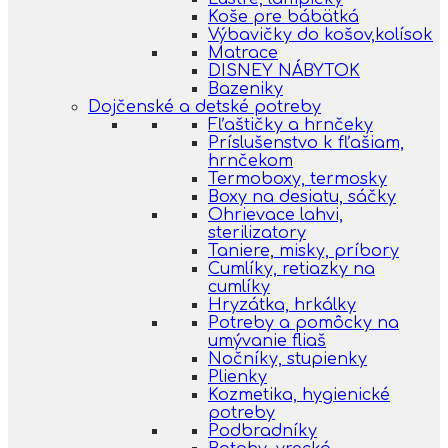
Koše pre bábätká
Výbavičky do košov,kolísok
Matrace
DISNEY NÁBYTOK
Bazeniky
Dojčenské a detské potreby
Fľaštičky a hrnčeky
Príslušenstvo k fľašiam,
hrnčekom
Termoboxy, termosky
Boxy na desiatu, sáčky
Ohrievace lahvi,
sterilizatory
Taniere, misky, príbory
Cumlíky, retiazky na
cumlíky
Hryzátka, hrkálky
Potreby a pomôcky na
umývanie fliaš
Nočníky, stupienky
Plienky
Kozmetika, hygienické
potreby
Podbradníky