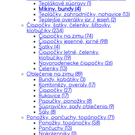
Teplákové súpravy
(1)
Mikiny, bundy
(4)
Tepláčky, zahradníčky, nohavice
(13)
Teplejšie overálky jar / jeseň
(2)
Čiapočky, šatky, čelenky, šiltovky,
klobúčiky
(234)
Čiapočky na zimu
(74)
Čiapočky jesenné, jarné
(98)
Šatky
(4)
Čiapočky letné, čelenky,
klobúčiky
(19)
Novorodenecke čiapočky
(26)
Čelenky
(13)
Oblečenie na zimu
(89)
Bundy, kabátiky
(3)
Kombinézy, overaly
(17)
Čiapočky
(27)
Rukavice
(17)
Papučky, ponožky
(8)
Súpravičky, sady oblečenia
(9)
Šály
(8)
Ponožky, pančuchy, topánočky
(71)
Ponožky, topánočky
(58)
Pančuchy
(13)
Nakolenniky
(0)