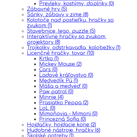
Prevleky, kostýmy, doplnky
(0)
Zábavné hry
(5)
Sánky, zábavy v zime
(8)
Kolotoče nad postieľku, hračky so
zvukom
(1)
Stavebnice, lego, puzzle
(5)
Interaktívne hračky so zvukom,
projektory
(8)
Trojkolky, odstrkavadla, kolobežky
(1)
Licenčné hračky, tovar
(10)
Krtko
(1)
Mickey Mouse
(2)
Cars
(0)
Ĺadové kráľovstvo
(0)
Medvedík Pú
(1)
Máša a medveď
(0)
Paw patrol
(0)
Minnie
(4)
Prasiatko Peppa
(2)
LoL
(0)
Mimoňovia – Mimoni
(0)
Princezná Sofia
(0)
Hojdačky, hojdacie kone
(2)
Hudobné nástroje, hračky
(6)
Školské potreby
(1)