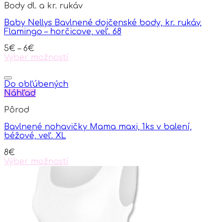
Body dl. a kr. rukáv
Baby Nellys Bavlnené dojčenské body, kr. rukáv,
Flamingo – horčicove, veľ. 68
5
€
–
6
€
Výber možností
This
product
has
Do obľúbených
multiple
Náhľad
variants.
Pôrod
The
options
Bavlnené nohavičky Mama maxi, 1ks v balení,
may
béžové, veľ. XL
be
chosen
8
€
on
Výber možností
the
This
product
product
page
has
multiple
variants.
The