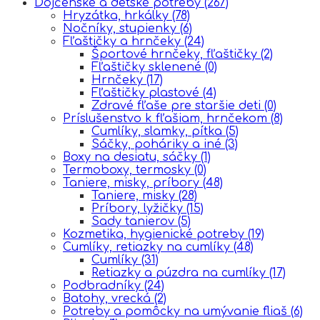
Dojčenské a detské potreby
(267)
Hryzátka, hrkálky
(78)
Nočníky, stupienky
(6)
Fľaštičky a hrnčeky
(24)
Športové hrnčeky, fľaštičky
(2)
Fľaštičky sklenené
(0)
Hrnčeky
(17)
Fľaštičky plastové
(4)
Zdravé fľaše pre staršie deti
(0)
Príslušenstvo k fľašiam, hrnčekom
(8)
Cumlíky, slamky, pítka
(5)
Sáčky, poháriky a iné
(3)
Boxy na desiatu, sáčky
(1)
Termoboxy, termosky
(0)
Taniere, misky, príbory
(48)
Taniere, misky
(28)
Príbory, lyžičky
(15)
Sady tanierov
(5)
Kozmetika, hygienické potreby
(19)
Cumlíky, retiazky na cumlíky
(48)
Cumlíky
(31)
Retiazky a púzdra na cumlíky
(17)
Podbradníky
(24)
Batohy, vrecká
(2)
Potreby a pomôcky na umývanie fliaš
(6)