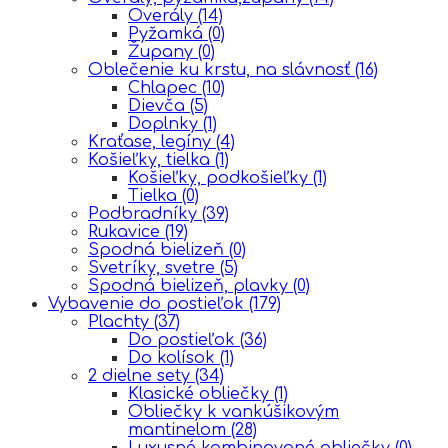
Overály
(14)
Pyžamká
(0)
Župany
(0)
Oblečenie ku krstu, na slávnosť
(16)
Chlapec
(10)
Dievča
(5)
Doplnky
(1)
Kraťase, legíny
(4)
Košieľky, tielka
(1)
Košieľky, podkošieľky
(1)
Tielka
(0)
Podbradníky
(39)
Rukavice
(19)
Spodná bielizeň
(0)
Svetríky, svetre
(5)
Spodná bielizeň, plavky
(0)
Vybavenie do postieľok
(179)
Plachty
(37)
Do postieľok
(36)
Do kolísok
(1)
2 dielne sety
(34)
Klasické obliečky
(1)
Obliečky k vankúšikovým
mantinelom
(28)
Luxusné kombinované obliečky
(0)