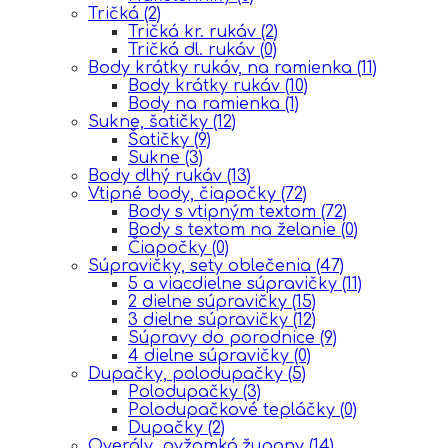
Tričká
(2)
Tričká kr. rukáv
(2)
Tričká dl. rukáv
(0)
Body krátky rukáv, na ramienka
(11)
Body krátky rukáv
(10)
Body na ramienka
(1)
Sukne, šatičky
(12)
Šatičky
(9)
Sukne
(3)
Body dlhý rukáv
(13)
Vtipné body, čiapočky
(72)
Body s vtipným textom
(72)
Body s textom na želanie
(0)
Čiapočky
(0)
Súpravičky, sety oblečenia
(47)
5 a viacdielne súpravičky
(11)
2 dielne súpravičky
(15)
3 dielne súpravičky
(12)
Súpravy do porodnice
(9)
4 dielne súpravičky
(0)
Dupačky, polodupačky
(5)
Polodupačky
(3)
Polodupačkové tepláčky
(0)
Dupačky
(2)
Overály, pyžamká,župany
(14)