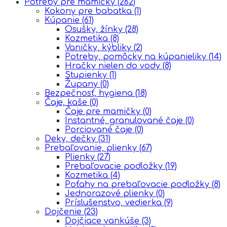
Potreby pre mamičky
(262)
Kokony pre babatka
(1)
Kúpanie
(61)
Osušky, žínky
(28)
Kozmetika
(8)
Vaničky, kýbliky
(2)
Potreby, pomôcky na kúpanieliky
(14)
Hračky nielen do vody
(8)
Stupienky
(1)
Župany
(0)
Bezpečnosť, hygiena
(18)
Čaje, kaše
(0)
Čaje pre mamičky
(0)
Instantné, granulované čaje
(0)
Porciované čaje
(0)
Deky, dečky
(31)
Prebaľovanie, plienky
(67)
Plienky
(27)
Prebaľovacie podložky
(19)
Kozmetika
(4)
Poťahy na prebaľovacie podložky
(8)
Jednorazové plienky
(0)
Príslušenstvo, vedierka
(9)
Dojčenie
(23)
Dojčiace vankúše
(3)