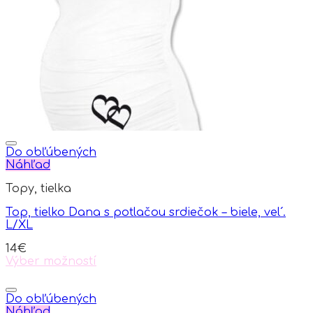
options
may
be
chosen
on
the
product
page
Do obľúbených
Náhľad
Topy, tielka
Top, tielko Dana s potlačou srdiečok – biele, vel´.
L/XL
14
€
Výber možností
This
product
has
Do obľúbených
multiple
Náhľad