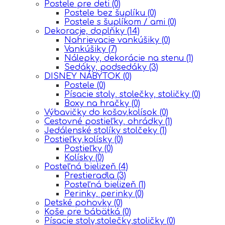
Postele pre deti
(0)
Postele bez šuplíku
(0)
Postele s šuplíkom / ami
(0)
Dekoracje, doplňky
(14)
Nahrievacie vankúšiky
(0)
Vankúšiky
(7)
Nálepky, dekorácie na stenu
(1)
Sedáky, podsedáky
(3)
DISNEY NÁBYTOK
(0)
Postele
(0)
Písacie stoly, stolečky, stoličky
(0)
Boxy na hračky
(0)
Výbavičky do košov,kolísok
(0)
Cestovné postieľky, ohrádky
(1)
Jedálenské stolíky stolčeky
(1)
Postieľky,kolísky
(0)
Postieľky
(0)
Kolísky
(0)
Posteľná bielizeň
(4)
Prestieradla
(3)
Posteľná bielizeň
(1)
Perinky, perinky
(0)
Detské pohovky
(0)
Koše pre bábätká
(0)
Písacie stoly,stolečky,stoličky
(0)