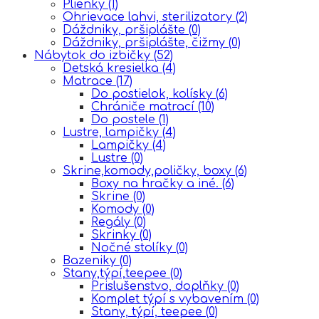
Plienky
(1)
Ohrievace lahvi, sterilizatory
(2)
Dáždniky, pršiplášte
(0)
Dáždniky, pršiplášte, čižmy
(0)
Nábytok do izbičky
(52)
Detská kresielka
(4)
Matrace
(17)
Do postielok, kolísky
(6)
Chrániče matrací
(10)
Do postele
(1)
Lustre, lampičky
(4)
Lampičky
(4)
Lustre
(0)
Skrine,komody,poličky, boxy
(6)
Boxy na hračky a iné.
(6)
Skrine
(0)
Komody
(0)
Regály
(0)
Skrinky
(0)
Nočné stolíky
(0)
Bazeniky
(0)
Stany,týpí,teepee
(0)
Prislušenstvo, doplňky
(0)
Komplet týpí s vybavením
(0)
Stany, týpí, teepee
(0)