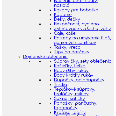
Nosenie detí - šatky,
nosidlá
Kokony pre babatka
Kúpanie
Deky, dečky
Bezpečnosť, hygiena
Zvlhčovače vzduchu, váhy
Čaje, kaše
Potreby na umývanie fliaš,
gumených cumlíkov
Tašky, vreca
Tipy na darčeky
Dojčenské oblečenie
Súpravičky, sety oblečenia
Košieľky, tielka
Body dlhý rukáv
Body krátky rukáv
Dupačky, polodupačky
Tričká
Teplákové súpravy,
tepláčky, mikiny
Sukne, šatičky
Ponožky, pančuchy,
topánočky
Kraťase, legíny