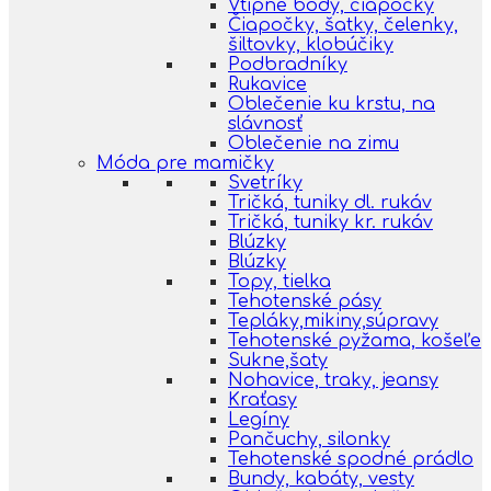
Vtipné body, čiapočky
Čiapočky, šatky, čelenky,
šiltovky, klobúčiky
Podbradníky
Rukavice
Oblečenie ku krstu, na
slávnosť
Oblečenie na zimu
Móda pre mamičky
Svetríky
Tričká, tuniky dl. rukáv
Tričká, tuniky kr. rukáv
Blúzky
Blúzky
Topy, tielka
Tehotenské pásy
Tepláky,mikiny,súpravy
Tehotenské pyžama, košeľe
Sukne,šaty
Nohavice, traky, jeansy
Kraťasy
Legíny
Pančuchy, silonky
Tehotenské spodné prádlo
Bundy, kabáty, vesty