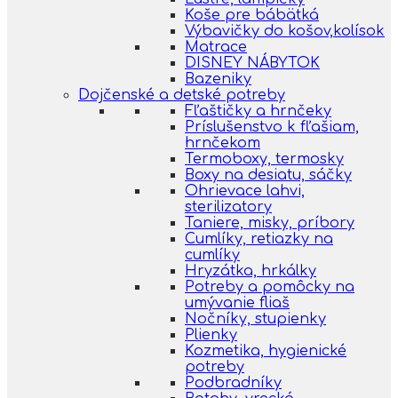
Koše pre bábätká
Výbavičky do košov,kolísok
Matrace
DISNEY NÁBYTOK
Bazeniky
Dojčenské a detské potreby
Fľaštičky a hrnčeky
Príslušenstvo k fľašiam,
hrnčekom
Termoboxy, termosky
Boxy na desiatu, sáčky
Ohrievace lahvi,
sterilizatory
Taniere, misky, príbory
Cumlíky, retiazky na
cumlíky
Hryzátka, hrkálky
Potreby a pomôcky na
umývanie fliaš
Nočníky, stupienky
Plienky
Kozmetika, hygienické
potreby
Podbradníky