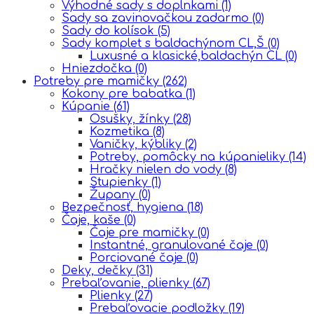
Výhodné sady s doplnkami
(1)
Sady sa zavinovačkou zadarmo
(0)
Sady do kolísok
(5)
Sady komplet s baldachýnom CL,Š
(0)
Luxusné a klasické,baldachýn CL
(0)
Hniezdočka
(0)
Potreby pre mamičky
(262)
Kokony pre babatka
(1)
Kúpanie
(61)
Osušky, žínky
(28)
Kozmetika
(8)
Vaničky, kýbliky
(2)
Potreby, pomôcky na kúpanieliky
(14)
Hračky nielen do vody
(8)
Stupienky
(1)
Župany
(0)
Bezpečnosť, hygiena
(18)
Čaje, kaše
(0)
Čaje pre mamičky
(0)
Instantné, granulované čaje
(0)
Porciované čaje
(0)
Deky, dečky
(31)
Prebaľovanie, plienky
(67)
Plienky
(27)
Prebaľovacie podložky
(19)