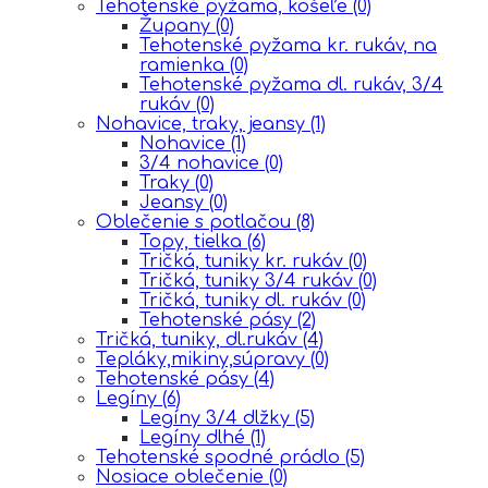
Tehotenské pyžama, košeľe
(0)
Župany
(0)
Tehotenské pyžama kr. rukáv, na
ramienka
(0)
Tehotenské pyžama dl. rukáv, 3/4
rukáv
(0)
Nohavice, traky, jeansy
(1)
Nohavice
(1)
3/4 nohavice
(0)
Traky
(0)
Jeansy
(0)
Oblečenie s potlačou
(8)
Topy, tielka
(6)
Tričká, tuniky kr. rukáv
(0)
Tričká, tuniky 3/4 rukáv
(0)
Tričká, tuniky dl. rukáv
(0)
Tehotenské pásy
(2)
Tričká, tuniky, dl.rukáv
(4)
Tepláky,mikiny,súpravy
(0)
Tehotenské pásy
(4)
Legíny
(6)
Legíny 3/4 dlžky
(5)
Legíny dlhé
(1)
Tehotenské spodné prádlo
(5)
Nosiace oblečenie
(0)