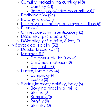
Cumlíky, retiazky na cumlíky
(48)
Cumlíky
(31)
Retiazky a púzdra na cumlíky
(17)
Podbradníky
(24)
Batohy, vrecká
(2)
Potreby a pomôcky na umývanie fliaš
(6)
Plienky
(1)
Ohrievace lahvi, sterilizatory
(2)
Dáždniky, pršiplášte
(0)
Dáždniky, pršiplášte, čižmy
(0)
Nábytok do izbičky
(52)
Detská kresielka
(4)
Matrace
(17)
Do postielok, kolísky
(6)
Chrániče matrací
(10)
Do postele
(1)
Lustre, lampičky
(4)
Lampičky
(4)
Lustre
(0)
Skrine,komody,poličky, boxy
(6)
Boxy na hračky a iné.
(6)
Skrine
(0)
Komody
(0)
Regály
(0)
Skrinky
(0)