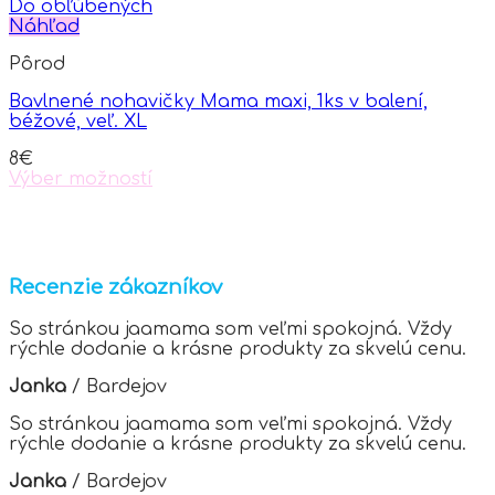
Do obľúbených
Náhľad
Pôrod
Bavlnené nohavičky Mama maxi, 1ks v balení,
béžové, veľ. XL
8
€
Výber možností
This
product
has
multiple
variants.
Recenzie zákazníkov
The
options
So stránkou jaamama som veľmi spokojná. Vždy
may
rýchle dodanie a krásne produkty za skvelú cenu.
be
chosen
Janka
/
Bardejov
on
the
So stránkou jaamama som veľmi spokojná. Vždy
product
rýchle dodanie a krásne produkty za skvelú cenu.
page
Janka
/
Bardejov