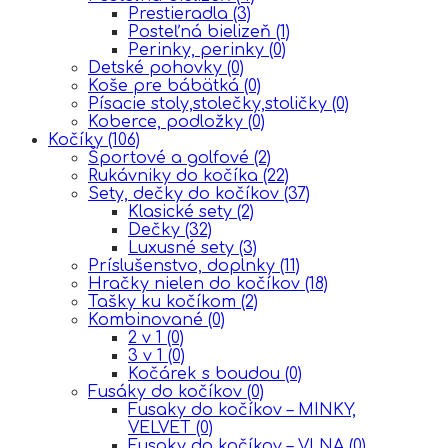
Prestieradla
(3)
Posteľná bielizeň
(1)
Perinky, perinky
(0)
Detské pohovky
(0)
Koše pre bábätká
(0)
Písacie stoly,stolečky,stoličky
(0)
Koberce, podložky
(0)
Kočíky
(106)
Športové a golfové
(2)
Rukávniky do kočíka
(22)
Sety, dečky do kočíkov
(37)
Klasické sety
(2)
Dečky
(32)
Luxusné sety
(3)
Príslušenstvo, doplnky
(11)
Hračky nielen do kočíkov
(18)
Tašky ku kočíkom
(2)
Kombinované
(0)
2 v 1
(0)
3 v 1
(0)
Kočárek s boudou
(0)
Fusáky do kočíkov
(0)
Fusaky do kočíkov – MINKY,
VELVET
(0)
Fusaky do kočíkov – VLNA
(0)