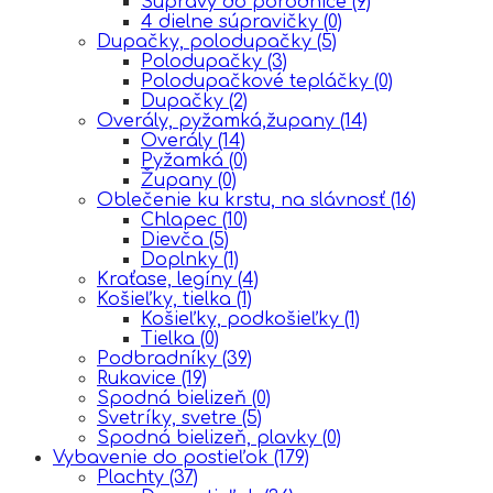
Súpravy do porodnice
(9)
4 dielne súpravičky
(0)
Dupačky, polodupačky
(5)
Polodupačky
(3)
Polodupačkové tepláčky
(0)
Dupačky
(2)
Overály, pyžamká,župany
(14)
Overály
(14)
Pyžamká
(0)
Župany
(0)
Oblečenie ku krstu, na slávnosť
(16)
Chlapec
(10)
Dievča
(5)
Doplnky
(1)
Kraťase, legíny
(4)
Košieľky, tielka
(1)
Košieľky, podkošieľky
(1)
Tielka
(0)
Podbradníky
(39)
Rukavice
(19)
Spodná bielizeň
(0)
Svetríky, svetre
(5)
Spodná bielizeň, plavky
(0)
Vybavenie do postieľok
(179)
Plachty
(37)