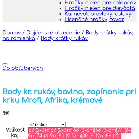
Hračky nielen pre chlapcov
Hračky nielen pre dievčatá
Karneval, prevleky, oslavy
Licenčné hračky, tovar
Domov
/
Dojčenské oblečenie
/
Body krátky rukáv,
na ramienka
/
Body krátky rukáv
Do obľúbených
Body kr. rukáv, bavlna, zapínanie pri
krku Mrofi, Afrika, krémové
8
€
Velikost
62 (2-3m)
62 (2-3m)
68 (3-6m)
68 (3-6m)
74 (6-
koj.
9m)
74 (6-9m)
80 (9-12m)
80 (9-12m)
86 (12-