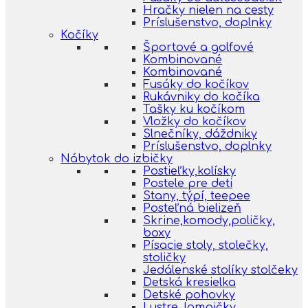
Hračky nielen na cesty
Príslušenstvo, doplnky
Kočíky
Športové a golfové
Kombinované
Kombinované
Fusáky do kočíkov
Rukávniky do kočíka
Tašky ku kočíkom
Vložky do kočíkov
Slnečníky, dáždniky
Príslušenstvo, doplnky
Nábytok do izbičky
Postieľky,kolísky
Postele pre deti
Stany, týpí, teepee
Posteľná bielizeň
Skrine,komody,poličky,
boxy
Písacie stoly, stolečky,
stoličky
Jedálenské stolíky stolčeky
Detská kresielka
Detské pohovky
Lustre, lampičky