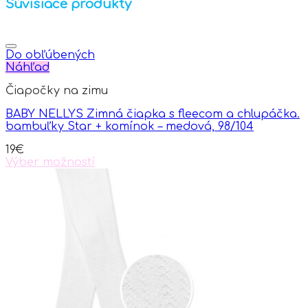
Súvisiace produkty
Do obľúbených
Náhľad
Čiapočky na zimu
BABY NELLYS Zimná čiapka s fleecom a chlupáčka.
bambuľky Star + komínok – medová, 98/104
19
€
Výber možností
This
product
has
multiple
variants.
The
options
may
be
chosen
on