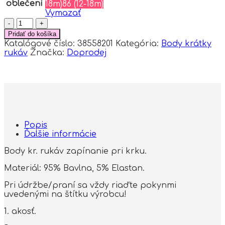
oblečení
18m)
86 (12-18m)
Vymazať
množstvo
Body
Pridať do košíka
kr.
Katalógové číslo:
38558201
Kategória:
Body krátky
rukáv,
rukáv
Značka:
Doprodej
bavlna,
zapínanie
pri
krku
Mrofi,
Afrika,
krémové
Popis
Ďalšie informácie
Body kr. rukáv zapínanie pri krku.
Materiál: 95% Bavlna, 5% Elastan.
Pri údržbe/praní sa vždy riaďte pokynmi
uvedenými na štítku výrobcu!
1. akosť.