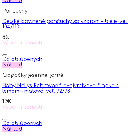
Náhľad
Pančuchy
Detské bavlnené pančuchy so vzorom – biele, veľ.
104/110
8
€
Výber možností
This
product
has
Do obľúbených
multiple
Náhľad
variants.
Čiapočky jesenné, jarné
The
options
Baby Nellys Rebrovaná dvojvrstvová čiapka s
may
lemom – mätová, veľ. 92/98
be
chosen
12
€
on
Výber možností
the
This
product
product
page
has
Do obľúbených
multiple
Náhľad
variants.