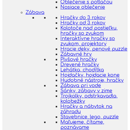
Oblečenie s potlačou
Nosiace oblečenie
Zábava
Hračky do 3 rokov
Hračky od 3 rokov
Kolotoče nad postieľku,
hračky so zvukom
Interaktívne hračky so
zvukom, projektory
Hracie deky, penové puzzle
Zábavné hry
Plyšové hračky
Drevené hračky
Lehátka, chodítka
Hojdačky, hojdacie kone
Hudobné nástroje, hračky
Zábava pri vode
Sánky, zábavy v zime
Trojkolky, odstrkavadla,
kolobežky
Hračky a nábytok na
záhradu
Stavebnice, lego, puzzle
Maľujeme, čítame,
poznávame