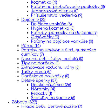
Kozmetika
(4)
Poťahy na prebaľovacie podložky
(8)
Jednorazové plienky
(0)
Príslušenstvo, vedierka
(9)
Dojčenie
(23)
Dojčiace vankúše
(3)
Hygiena kozmetika
(8)
Potreby, pomôcky na dojčenie
(9)
Odsávačky
(3)
Poťahy na dojčiace vankúše
(0)
Pôrod
(14)
Potreby na umývanie fliaš, gumených
cumlíkov
(7)
Nosenie detí – šatky, nosidlá
(0)
Tipy na darčeky
(0)
Zvlhčovače vzduchu, váhy
(0)
Tašky, vreca
(0)
Darčekové poukážky
(0)
Detské šperky
(37)
Detské náušnice
(26)
Náramky
(4)
Retiazky
(1)
Škatuľky na šperky
(6)
Zábava
(322)
Hracie deky, penové puzzle
(7)