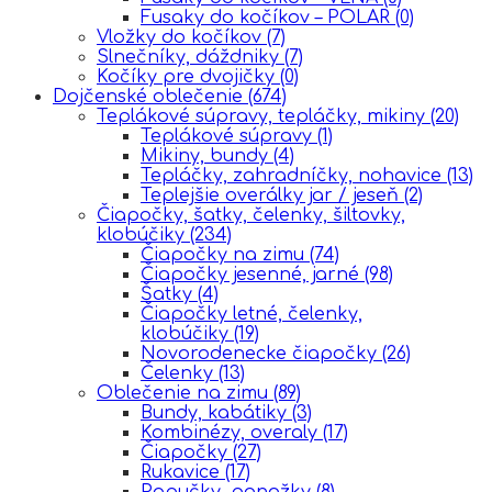
Fusaky do kočíkov – POLAR
(0)
Vložky do kočíkov
(7)
Slnečníky, dáždniky
(7)
Kočíky pre dvojičky
(0)
Dojčenské oblečenie
(674)
Teplákové súpravy, tepláčky, mikiny
(20)
Teplákové súpravy
(1)
Mikiny, bundy
(4)
Tepláčky, zahradníčky, nohavice
(13)
Teplejšie overálky jar / jeseň
(2)
Čiapočky, šatky, čelenky, šiltovky,
klobúčiky
(234)
Čiapočky na zimu
(74)
Čiapočky jesenné, jarné
(98)
Šatky
(4)
Čiapočky letné, čelenky,
klobúčiky
(19)
Novorodenecke čiapočky
(26)
Čelenky
(13)
Oblečenie na zimu
(89)
Bundy, kabátiky
(3)
Kombinézy, overaly
(17)
Čiapočky
(27)
Rukavice
(17)
Papučky, ponožky
(8)