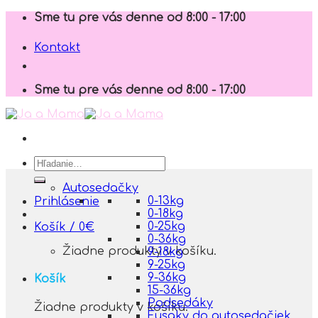
Skip
Sme tu pre vás denne od 8:00 - 17:00
to
content
Kontakt
Sme tu pre vás denne od 8:00 - 17:00
Hľadať:
Autosedačky
0-13kg
Prihlásenie
0-18kg
0-25kg
Košík /
0
€
0-36kg
Žiadne produkty v košíku.
9-18kg
9-25kg
9-36kg
Košík
15-36kg
Podsedáky
Žiadne produkty v košíku.
Fusaky do autosedačiek