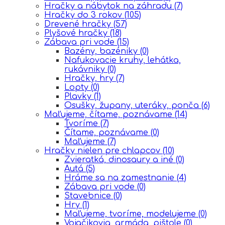
Hračky a nábytok na záhradu
(7)
Hračky do 3 rokov
(105)
Drevené hračky
(57)
Plyšové hračky
(18)
Zábava pri vode
(15)
Bazény, bazéniky
(0)
Nafukovacie kruhy, lehátka,
rukávniky
(0)
Hračky, hry
(7)
Lopty
(0)
Plavky
(1)
Osušky, župany, uteráky, ponča
(6)
Maľujeme, čítame, poznávame
(14)
Tvoríme
(7)
Čítame, poznávame
(0)
Maľujeme
(7)
Hračky nielen pre chlapcov
(10)
Zvieratká, dinosaury a iné
(0)
Autá
(5)
Hráme sa na zamestnanie
(4)
Zábava pri vode
(0)
Stavebnice
(0)
Hry
(1)
Maľujeme, tvoríme, modelujeme
(0)
Vojačikovia, armáda, pištole
(0)