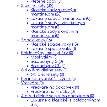
Pletené copy
(0)
3 dielne sety
(32)
Klasické sady s rovným
mantinelom
(28)
Luxusné sady s mantinelom
(0)
Luxusné sady s viacdielnym
mantinelom
(0)
Klasické sady s oválnym
mantinelom
(0)
Spacie vaky
(16)
Klasické spacie vaky
(15)
Luxusné spacie vaky
(1)
Baldachýny, moskytiéry
(0)
Moskytiéry
(0)
Baldachýny Š
(0)
Baldachýny CL
(0)
6-ti a 8-mi dielne sety
(0)
6-ti dielne sety
(0)
Perinka a vankúš – výplň
(3)
Vreckáre
(0)
Vreckáre na čokoľvek
(0)
Vreckáre na hračky
(0)
4 a 5-ti dielne sety s baldachýnom
(0)
Luxusné a klasické, s baldachýnom
Š
(0)