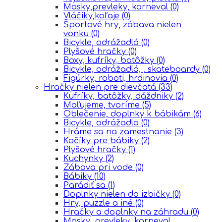
Masky,prevleky, karneval
(0)
Vláčiky,koľaje
(0)
Športové hry, zábava nielen
vonku
(0)
Bicykle, odrážadlá
(0)
Plyšové hračky
(0)
Boxy, kufríky, batôžky
(0)
Bicykle, odrážadlá, , skateboardy
(0)
Figúrky, roboti, hrdinovia
(0)
Hračky nielen pre dievčatá
(33)
Kufríky, batôžky, dáždniky
(2)
Maľujeme, tvoríme
(5)
Oblečenie, doplnky k bábikám
(6)
Bicykle, odrážadla
(0)
Hráme sa na zamestnanie
(3)
Kočíky pre bábiky
(2)
Plyšové hračky
(1)
Kuchynky
(2)
Zábava pri vode
(0)
Bábiky
(10)
Parádiť sa
(1)
Doplnky nielen do izbičky
(0)
Hry, puzzle a iné
(0)
Hračky a doplnky na záhradu
(0)
Masky, prevleky, karneval,