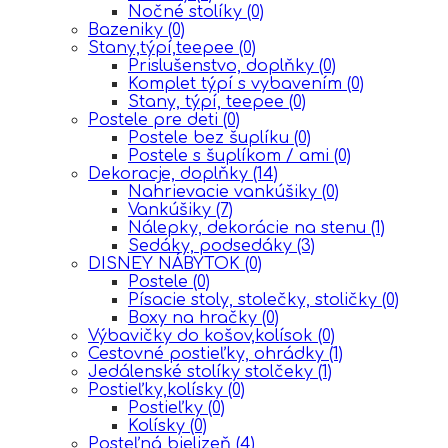
Nočné stolíky
(0)
Bazeniky
(0)
Stany,týpí,teepee
(0)
Prislušenstvo, doplňky
(0)
Komplet týpí s vybavením
(0)
Stany, týpí, teepee
(0)
Postele pre deti
(0)
Postele bez šuplíku
(0)
Postele s šuplíkom / ami
(0)
Dekoracje, doplňky
(14)
Nahrievacie vankúšiky
(0)
Vankúšiky
(7)
Nálepky, dekorácie na stenu
(1)
Sedáky, podsedáky
(3)
DISNEY NÁBYTOK
(0)
Postele
(0)
Písacie stoly, stolečky, stoličky
(0)
Boxy na hračky
(0)
Výbavičky do košov,kolísok
(0)
Cestovné postieľky, ohrádky
(1)
Jedálenské stolíky stolčeky
(1)
Postieľky,kolísky
(0)
Postieľky
(0)
Kolísky
(0)
Posteľná bielizeň
(4)