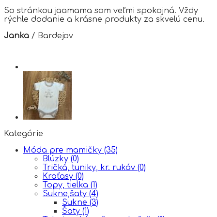
So stránkou jaamama som veľmi spokojná. Vždy
rýchle dodanie a krásne produkty za skvelú cenu.
Janka
/
Bardejov
Kategórie
Móda pre mamičky
(35)
Blúzky
(0)
Tričká, tuniky, kr. rukáv
(0)
Kraťasy
(0)
Topy, tielka
(1)
Sukne,šaty
(4)
Sukne
(3)
Šaty
(1)