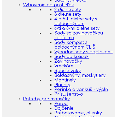
Batohy, vrecká
Vybavenie do postieľok
2 dielne sety
3 dielne sety
4 a 5-ti dielne sety s
baldachýnom
6-ti a 8-mi dielne sety
Sady sa zavinovačkou
zadarmo
Sady komplet s
baldachýnom CL,Š
Výhodné sady s doplnkami
Sady do kolísok
Zavinovačky
Vreckáre
Spacie vaky
Baldachýny, moskytiéry
Mantinely
Plachty
Perinka a vankúš - výplň
Príslušenstvo
Potreby pre mamičky
Pôrod
Dojčenie
Prebaľovanie, plienky