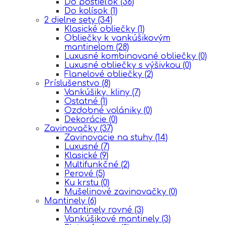
Do postieľok
(36)
Do kolísok
(1)
2 dielne sety
(34)
Klasické obliečky
(1)
Obliečky k vankúšikovým
mantinelom
(28)
Luxusné kombinované obliečky
(0)
Luxusné obliečky s výšivkou
(0)
Flanelové obliečky
(2)
Príslušenstvo
(8)
Vankúšiky, kliny
(7)
Ostatné
(1)
Ozdobné volániky
(0)
Dekorácie
(0)
Zavinovačky
(37)
Zavinovacie na stuhy
(14)
Luxusné
(7)
Klasické
(9)
Multifunkčné
(2)
Perové
(5)
Ku krstu
(0)
Mušelinové zavinovačky
(0)
Mantinely
(6)
Mantinely rovné
(3)
Vankúšikové mantinely
(3)