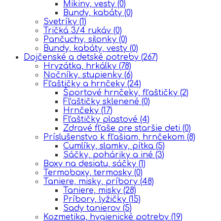
Mikiny, vesty
(0)
Bundy, kabáty
(0)
Svetríky
(1)
Tričká 3/4 rukáv
(0)
Pančuchy, silonky
(0)
Bundy, kabáty, vesty
(0)
Dojčenské a detské potreby
(267)
Hryzátka, hrkálky
(78)
Nočníky, stupienky
(6)
Fľaštičky a hrnčeky
(24)
Športové hrnčeky, fľaštičky
(2)
Fľaštičky sklenené
(0)
Hrnčeky
(17)
Fľaštičky plastové
(4)
Zdravé fľaše pre staršie deti
(0)
Príslušenstvo k fľašiam, hrnčekom
(8)
Cumlíky, slamky, pítka
(5)
Sáčky, poháriky a iné
(3)
Boxy na desiatu, sáčky
(1)
Termoboxy, termosky
(0)
Taniere, misky, príbory
(48)
Taniere, misky
(28)
Príbory, lyžičky
(15)
Sady tanierov
(5)
Kozmetika, hygienické potreby
(19)