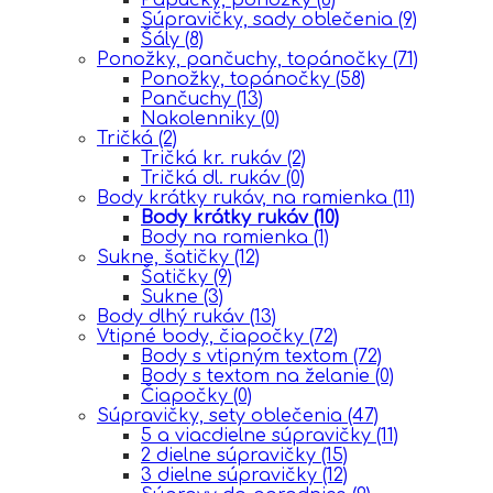
Súpravičky, sady oblečenia
(9)
Šály
(8)
Ponožky, pančuchy, topánočky
(71)
Ponožky, topánočky
(58)
Pančuchy
(13)
Nakolenniky
(0)
Tričká
(2)
Tričká kr. rukáv
(2)
Tričká dl. rukáv
(0)
Body krátky rukáv, na ramienka
(11)
Body krátky rukáv
(10)
Body na ramienka
(1)
Sukne, šatičky
(12)
Šatičky
(9)
Sukne
(3)
Body dlhý rukáv
(13)
Vtipné body, čiapočky
(72)
Body s vtipným textom
(72)
Body s textom na želanie
(0)
Čiapočky
(0)
Súpravičky, sety oblečenia
(47)
5 a viacdielne súpravičky
(11)
2 dielne súpravičky
(15)
3 dielne súpravičky
(12)