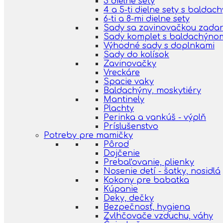
3 dielne sety
4 a 5-ti dielne sety s balda
6-ti a 8-mi dielne sety
Sady sa zavinovačkou zada
Sady komplet s baldachýno
Výhodné sady s doplnkami
Sady do kolísok
Zavinovačky
Vreckáre
Spacie vaky
Baldachýny, moskytiéry
Mantinely
Plachty
Perinka a vankúš - výplň
Príslušenstvo
Potreby pre mamičky
Pôrod
Dojčenie
Prebaľovanie, plienky
Nosenie detí - šatky, nosidlá
Kokony pre babatka
Kúpanie
Deky, dečky
Bezpečnosť, hygiena
Zvlhčovače vzduchu, váhy