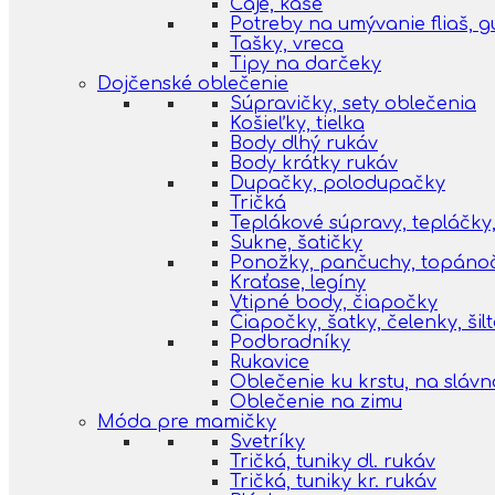
Čaje, kaše
Potreby na umývanie fliaš, 
Tašky, vreca
Tipy na darčeky
Dojčenské oblečenie
Súpravičky, sety oblečenia
Košieľky, tielka
Body dlhý rukáv
Body krátky rukáv
Dupačky, polodupačky
Tričká
Teplákové súpravy, tepláčky,
Sukne, šatičky
Ponožky, pančuchy, topáno
Kraťase, legíny
Vtipné body, čiapočky
Čiapočky, šatky, čelenky, šil
Podbradníky
Rukavice
Oblečenie ku krstu, na slávn
Oblečenie na zimu
Móda pre mamičky
Svetríky
Tričká, tuniky dl. rukáv
Tričká, tuniky kr. rukáv