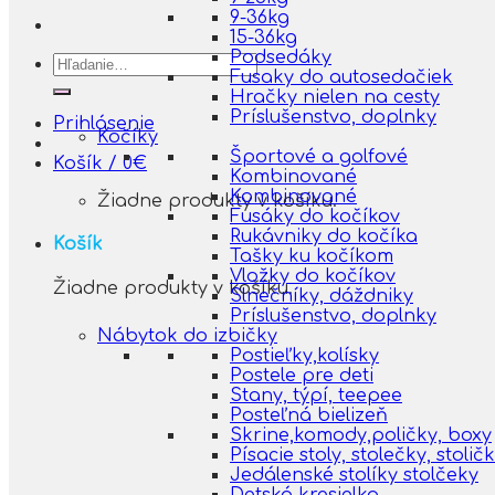
9-36kg
15-36kg
Podsedáky
Hľadať:
Fusaky do autosedačiek
Hračky nielen na cesty
Príslušenstvo, doplnky
Prihlásenie
Kočíky
Športové a golfové
Košík /
0
€
Kombinované
Kombinované
Žiadne produkty v košíku.
Fusáky do kočíkov
Rukávniky do kočíka
Košík
Tašky ku kočíkom
Vložky do kočíkov
Žiadne produkty v košíku.
Slnečníky, dáždniky
Príslušenstvo, doplnky
Nábytok do izbičky
Postieľky,kolísky
Postele pre deti
Stany, týpí, teepee
Posteľná bielizeň
Skrine,komody,poličky, boxy
Písacie stoly, stolečky, stolič
Jedálenské stolíky stolčeky