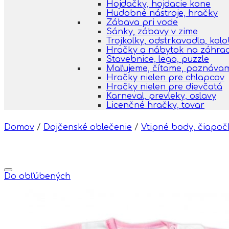
Hojdačky, hojdacie kone
Hudobné nástroje, hračky
Zábava pri vode
Sánky, zábavy v zime
Trojkolky, odstrkavadla, kol
Hračky a nábytok na záhra
Stavebnice, lego, puzzle
Maľujeme, čítame, poznáva
Hračky nielen pre chlapcov
Hračky nielen pre dievčatá
Karneval, prevleky, oslavy
Licenčné hračky, tovar
Domov
/
Dojčenské oblečenie
/
Vtipné body, čiapoč
Do obľúbených