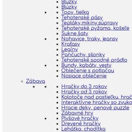
Blúzky
Blúzky
Topy, tielka
Tehotenské pásy
Tepláky,mikiny,súpravy
Tehotenské pyžama, košeľe
Sukne,šaty
Nohavice, traky, jeansy
Kraťasy
Legíny
Pančuchy, silonky
Tehotenské spodné prádlo
Bundy, kabáty, vesty
Oblečenie s potlačou
Nosiace oblečenie
Zábava
Hračky do 3 rokov
Hračky od 3 rokov
Kolotoče nad postieľku, hra
Interaktívne hračky so zvuk
Hracie deky, penové puzzle
Zábavné hry
Plyšové hračky
Drevené hračky
Lehátka, chodítka