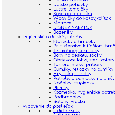
Detská kresielka
Detské pohovky
Lustre, lampičky
Koše pre bábätká
Výbavičky do košov,kolísok
Matrace
DISNEY NÁBYTOK
Bazeniky
Dojčenské a detské potreby
Fľaštičky a hrnčeky
Príslušenstvo k fľašiam, hr
Termoboxy, termosky
Boxy na desiatu, sáčky
Ohrievace lahvi, sterilizatory
Taniere, misky, príbory
Cumlíky, retiazky na cumlíky
Hryzátka, hrkálky
Potreby a pomôcky na umýva
Nočníky, stupienky
Plienky
Kozmetika, hygienické potre
Podbradníky
Batohy, vrecká
Vybavenie do postieľok
2 dielne sety