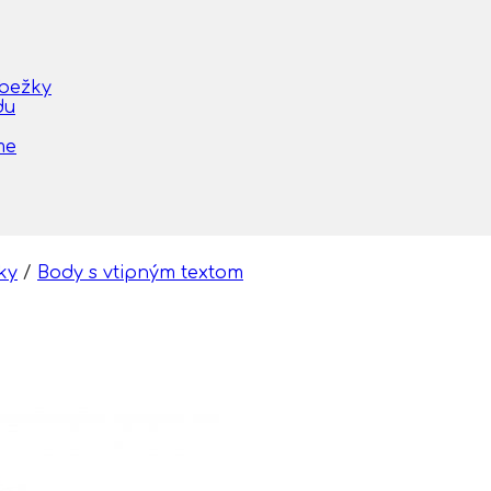
obežky
du
me
ky
/
Body s vtipným textom