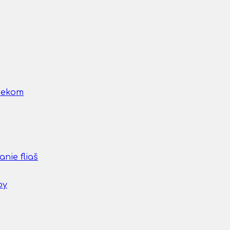
nčekom
nie fliaš
by