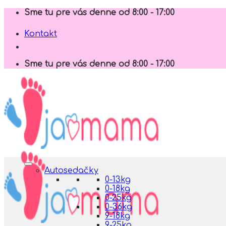
Skip
Sme tu pre vás denne od 8:00 - 17:00
to
content
Kontakt
Sme tu pre vás denne od 8:00 - 17:00
Autosedačky
0-13kg
0-18kg
0-25kg
0-36kg
9-18kg
9-25kg