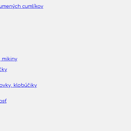
gumených cumlíkov
 mikiny
čky
tovky, klobúčiky
osť