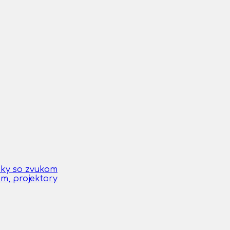
čky so zvukom
om, projektory